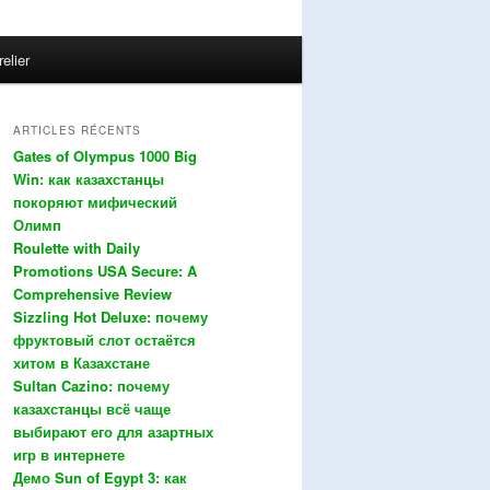
relier
ARTICLES RÉCENTS
Gates of Olympus 1000 Big
Win: как казахстанцы
покоряют мифический
Олимп
Roulette with Daily
Promotions USA Secure: A
Comprehensive Review
Sizzling Hot Deluxe: почему
фруктовый слот остаётся
хитом в Казахстане
Sultan Cazino: почему
казахстанцы всё чаще
выбирают его для азартных
игр в интернете
Демо Sun of Egypt 3: как