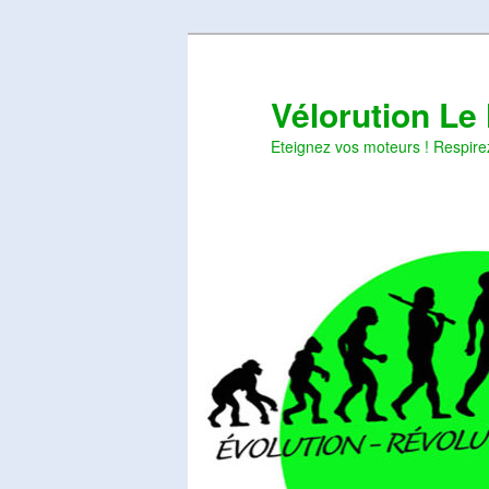
Aller
Aller
au
au
contenu
contenu
Vélorution Le
principal
secondaire
Eteignez vos moteurs ! Respire