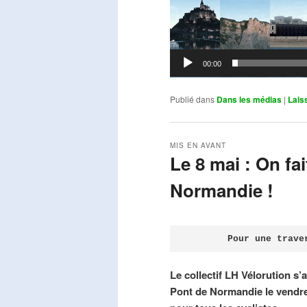
00:00
Publié dans
Dans les médias
|
Lais
MIS EN AVANT
Le 8 mai : On fa
Normandie !
Publié le
avril 18, 2026
par
Steph
Pour une trave
Le collectif LH Vélorution s’
Pont de Normandie le vendre