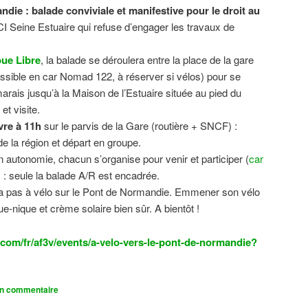
ndie : balade conviviale et manifestive
pour le droit au
CI Seine Estuaire qui refuse d’engager les travaux de
.
ue Libre
, la balade se déroulera entre la place de la gare
sible en car Nomad 122, à réserver si vélos) pour se
 marais jusqu’à la Maison de l’Estuaire située au pied du
t visite.
vre à 11h
sur le parvis de la Gare (routière + SNCF) :
 la région et départ en groupe.
n autonomie, chacun s’organise pour venir et participer (
car
n) : seule la balade A/R est encadrée.
dra pas à vélo sur le Pont de Normandie. Emmener son vélo
ue-nique et crème solaire bien sûr. A bientôt !
com/fr/af3v/events/a-velo-vers-le-pont-de-normandie?
un commentaire