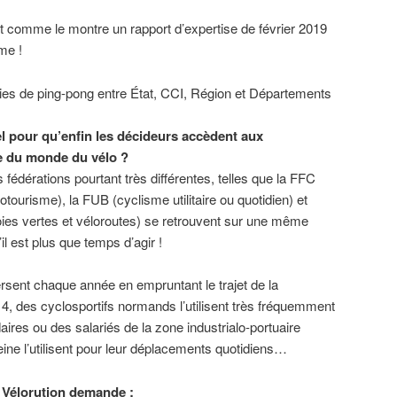
nt comme le montre un rapport d’expertise de février 2019
me !
ies de ping-pong entre État, CCI, Région et Départements
el pour qu’enfin les décideurs accèdent aux
e du monde du vélo ?
s fédérations pourtant très différentes, telles que la FFC
otourisme), la FUB (cyclisme utilitaire ou quotidien) et
oies vertes et véloroutes) se retrouvent sur une même
il est plus que temps d’agir !
rsent chaque année en empruntant le trajet de la
 4, des cyclosportifs normands l’utilisent très fréquemment
ires ou des salariés de la zone industrialo-portuaire
Seine l’utilisent pour leur déplacements quotidiens…
H Vélorution demande :