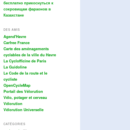
бесплатно прикоснуться к
сокровищам фараонов в
Казахстане
DES AMIS
Agend'Havre
Carfree France
Carte des aménagements
cyclables de la ville du Havre
La Cyclofficine de Paris
La Guidoline
Le Code de la route et le
cycliste
OpenCycleMap
Portail des Vélorution
Vélo, potager et cerveau
Vélorution
Vélorution Universelle
CATÉGORIES