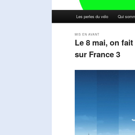
Menu
Les perles du vélo
Qui somm
principal
MIS EN AVANT
Le 8 mai, on fai
sur France 3
Publié le
mai 11, 2026
par
Steph
Lecteur
vidéo