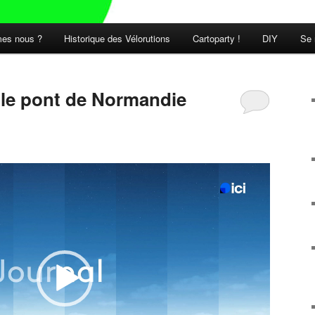
es nous ?
Historique des Vélorutions
Cartoparty !
DIY
Se 
t le pont de Normandie