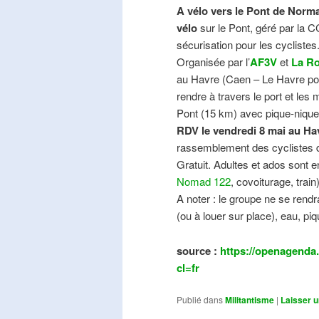
A vélo vers le Pont de Norma
vélo
sur le Pont, géré par la C
sécurisation pour les cyclistes
Organisée par l’
AF3V
et
La Ro
au Havre (Caen – Le Havre pos
rendre à travers le port et les
Pont (15 km) avec pique-nique e
RDV le vendredi 8 mai au Ha
rassemblement des cyclistes de
Gratuit. Adultes et ados sont e
Nomad 122
, covoiturage, trai
A noter : le groupe ne se ren
(ou à louer sur place), eau, piq
source :
https://openagenda.
cl=fr
Publié dans
Militantisme
|
Laisser 