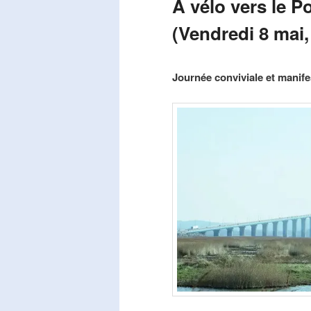
A vélo vers le P
(Vendredi 8 mai,
Publié le
mars 29, 2026
par
Steph
Journée conviviale et manifes