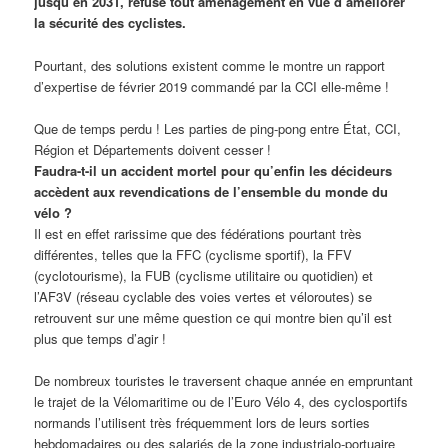
jusqu’en 2031, refuse tout aménagement en vue d’améliorer
la sécurité des cyclistes.
Pourtant, des solutions existent comme le montre un rapport
d’expertise de février 2019 commandé par la CCI elle-même !
Que de temps perdu ! Les parties de ping-pong entre État, CCI,
Région et Départements doivent cesser !
Faudra-t-il un accident mortel pour qu’enfin les décideurs
accèdent aux revendications de l’ensemble du monde du
vélo ?
Il est en effet rarissime que des fédérations pourtant très
différentes, telles que la FFC (cyclisme sportif), la FFV
(cyclotourisme), la FUB (cyclisme utilitaire ou quotidien) et
l’AF3V (réseau cyclable des voies vertes et véloroutes) se
retrouvent sur une même question ce qui montre bien qu’il est
plus que temps d’agir !
De nombreux touristes le traversent chaque année en empruntant
le trajet de la Vélomaritime ou de l’Euro Vélo 4, des cyclosportifs
normands l’utilisent très fréquemment lors de leurs sorties
hebdomadaires ou des salariés de la zone industrialo-portuaire