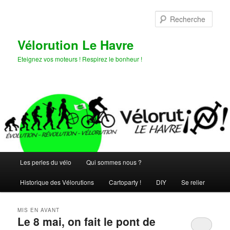
Aller
Aller
au
au
Rech
contenu
contenu
principal
secondaire
Vélorution Le Havre
Eteignez vos moteurs ! Respirez le bonheur !
Menu
Les perles du vélo
Qui sommes nous ?
principal
Historique des Vélorutions
Cartoparty !
DIY
Se relier
MIS EN AVANT
Le 8 mai, on fait le pont de