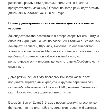
рисковать реальными деньгами, если можно сначала
прочувствовать механику? Особенно когда речь идёт о таких
динамичных слотах, как Sun of Egypt 3.
Почему демо-режим стал спасением для казахстанских
игроков
Законодательство Казахстана в сфере азартных игр – штука
сложная.Официально казино разрешены только в нескольких
локациях: Капчагай, Щучинск, Боровое.Но онлайн-сектор
живёт по своим законам.Многие казахстанцы сталкиваются с
проблемой: хочется попробовать новый слот, но
регистрироваться и вносить депозит страшно.Особенно если
опыта нет.
Демо-режим решает эту проблему.Вы запускаете слот,
получаете виртуальные кредиты и крутите барабаны без
каких-либо обязательств.Никаких СМС, никаких банковских
карт.Просто чистое удовольствие от игры.
Возьмём Sun of Egypt 3.В демо-версии доступны все те же
функции, что и в платной: символы скаттеров, wild-замены,