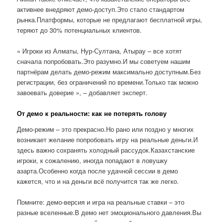
активнее внедряют демо-доступ.Это стало стандартом
рынка.Платформы, которые не предлагают бесплатной игры,
теряют до 30% потенциальных клиентов.
« Игроки из Алматы, Нур-Султана, Атырау – все хотят
сначала попробовать.Это разумно.И мы советуем нашим
партнёрам делать демо-режим максимально доступным.Без
регистрации, без ограничений по времени.Только так можно
завоевать доверие », – добавляет эксперт.
От демо к реальности: как не потерять голову
Демо-режим – это прекрасно.Но рано или поздно у многих
возникает желание попробовать игру на реальные деньги.И
здесь важно сохранять холодный рассудок.Казахстанские
игроки, к сожалению, иногда попадают в ловушку
азарта.Особенно когда после удачной сессии в демо
кажется, что и на деньги всё получится так же легко.
Помните: демо-версия и игра на реальные ставки – это
разные вселенные.В демо нет эмоционального давления.Вы