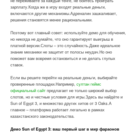
не переживаете за каждый тенге, не боитесь проиграть
зарплату.Когда же в игру входят реальные деньги,
включаются другие механизмы.Адреналин зашкаливает,
решения становятся менее рациональными.
Поэтому вот главный совет: используйте демо для обучения,
но никогда не думайте, что оно гарантирует выигрыш в
платной версии.Слоты – это случайность.Даже идеальное
знание механики не защитит от полосы неудач.Но оно
поможет вам вовремя остановиться и не делать глупых
ставок.
Если вы решите перейти на реальные деньги, выбирайте
проверенные площадки.Например,
султан геймс
официальный сайт
предлагает не только широкий выбор
слотов, но и честные условия для игры.Здесь вы найдёте и
Sun of Egypt 3, и множество других хитов от 3 Oaks.А
главное – платформа работает легально в рамках
казахстанского законодательства.
Демо Sun of Egypt 3: ваш первый шаг в мир фараонов