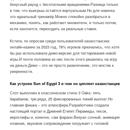
бонусный раунд с бесплатными вращениями.Разница только
в том, что выигрыш остаётся виртуальным.Но для новичка
это идеальный тренажёр.Можно спокойно разобраться в
механике, понять, как работают множители, и только потом,
если захочется, переходить на реальные ставки.
Кстати, по опросам среди пользователей казахстанских
онлайн-казино за 2023 год, 78% игроков признались, что хотя
бы раз использовали демо-версию для тестирования новой
игры.И почти половина из них после этого решились на игру
на деньги.Демо – это не просто развлечение, это мостик к
уверенности.
Как устроен Sun of Egypt 3 и чем он цепляет казахстанцев
Слот выполнен в классическом стиле 3 Oaks: пять
барабанов, три ряда, 25 фиксированных линий выплат.Но
главная фишка – это атмосфера.Разработчики создали
настоящий портал в Древний Египет.Пирамиды, песок,
иероглифы и, конечно, сам фараон.Визуал сочный, анимация
плавная, звуковое сопровождение погружает с головой.