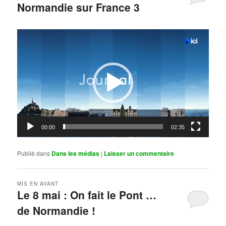
Normandie sur France 3
Publié le
mai 11, 2026
par
Steph
Lecteur
vidéo
00:00
02:35
Publié dans
Dans les médias
|
Laisser un commentaire
MIS EN AVANT
Le 8 mai : On fait le Pont …
de Normandie !