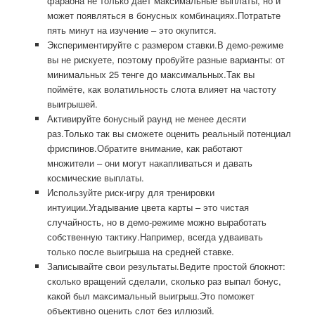
фараона не только даёт максимальные выплаты, но и
может появляться в бонусных комбинациях.Потратьте
пять минут на изучение – это окупится.
Экспериментируйте с размером ставки.В демо-режиме
вы не рискуете, поэтому пробуйте разные варианты: от
минимальных 25 тенге до максимальных.Так вы
поймёте, как волатильность слота влияет на частоту
выигрышей.
Активируйте бонусный раунд не менее десяти
раз.Только так вы сможете оценить реальный потенциал
фриспинов.Обратите внимание, как работают
множители – они могут накапливаться и давать
космические выплаты.
Используйте риск-игру для тренировки
интуиции.Угадывание цвета карты – это чистая
случайность, но в демо-режиме можно выработать
собственную тактику.Например, всегда удваивать
только после выигрыша на средней ставке.
Записывайте свои результаты.Ведите простой блокнот:
сколько вращений сделали, сколько раз выпал бонус,
какой был максимальный выигрыш.Это поможет
объективно оценить слот без иллюзий.