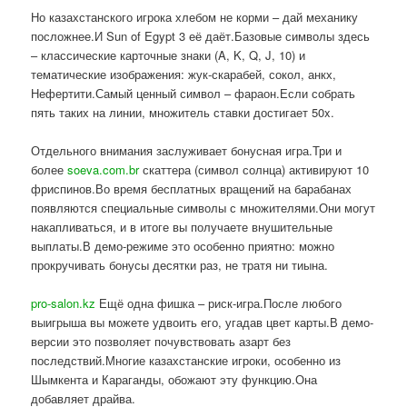
Но казахстанского игрока хлебом не корми – дай механику
посложнее.И Sun of Egypt 3 её даёт.Базовые символы здесь
– классические карточные знаки (A, K, Q, J, 10) и
тематические изображения: жук-скарабей, сокол, анкх,
Нефертити.Самый ценный символ – фараон.Если собрать
пять таких на линии, множитель ставки достигает 50x.
Отдельного внимания заслуживает бонусная игра.Три и
более
soeva.com.br
скаттера (символ солнца) активируют 10
фриспинов.Во время бесплатных вращений на барабанах
появляются специальные символы с множителями.Они могут
накапливаться, и в итоге вы получаете внушительные
выплаты.В демо-режиме это особенно приятно: можно
прокручивать бонусы десятки раз, не тратя ни тиына.
pro-salon.kz
Ещё одна фишка – риск-игра.После любого
выигрыша вы можете удвоить его, угадав цвет карты.В демо-
версии это позволяет почувствовать азарт без
последствий.Многие казахстанские игроки, особенно из
Шымкента и Караганды, обожают эту функцию.Она
добавляет драйва.