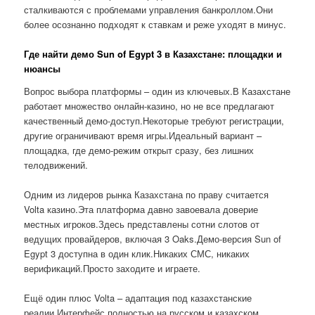
сталкиваются с проблемами управления банкроллом.Они
более осознанно подходят к ставкам и реже уходят в минус.
Где найти демо Sun of Egypt 3 в Казахстане: площадки и
нюансы
Вопрос выбора платформы – один из ключевых.В Казахстане
работает множество онлайн-казино, но не все предлагают
качественный демо-доступ.Некоторые требуют регистрации,
другие ограничивают время игры.Идеальный вариант –
площадка, где демо-режим открыт сразу, без лишних
телодвижений.
Одним из лидеров рынка Казахстана по праву считается
Volta казино.Эта платформа давно завоевала доверие
местных игроков.Здесь представлены сотни слотов от
ведущих провайдеров, включая 3 Oaks.Демо-версия Sun of
Egypt 3 доступна в один клик.Никаких СМС, никаких
верификаций.Просто заходите и играете.
Ещё один плюс Volta – адаптация под казахстанские
реалии.Интерфейс полностью на русском и казахском