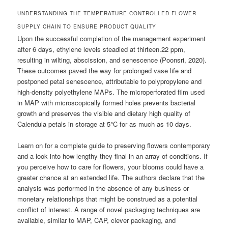
UNDERSTANDING THE TEMPERATURE-CONTROLLED FLOWER
SUPPLY CHAIN TO ENSURE PRODUCT QUALITY
Upon the successful completion of the management experiment
after 6 days, ethylene levels steadied at thirteen.22 ppm,
resulting in wilting, abscission, and senescence (Poonsri, 2020).
These outcomes paved the way for prolonged vase life and
postponed petal senescence, attributable to polypropylene and
high-density polyethylene MAPs. The microperforated film used
in MAP with microscopically formed holes prevents bacterial
growth and preserves the visible and dietary high quality of
Calendula petals in storage at 5°C for as much as 10 days.
Learn on for a complete guide to preserving flowers contemporary
and a look into how lengthy they final in an array of conditions. If
you perceive how to care for flowers, your blooms could have a
greater chance at an extended life. The authors declare that the
analysis was performed in the absence of any business or
monetary relationships that might be construed as a potential
conflict of interest. A range of novel packaging techniques are
available, similar to MAP, CAP, clever packaging, and