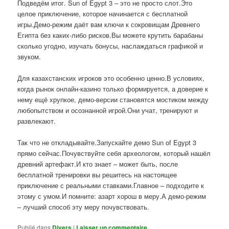
Подведём итог. Sun of Egypt 3 – это не просто слот.Это
целое приключение, которое начинается с бесплатной
игры.Демо-режим даёт вам ключи к сокровищам Древнего
Египта без каких-либо рисков.Вы можете крутить барабаны
сколько угодно, изучать бонусы, наслаждаться графикой и
звуком.
Для казахстанских игроков это особенно ценно.В условиях,
когда рынок онлайн-казино только формируется, а доверие к
нему ещё хрупкое, демо-версии становятся мостиком между
любопытством и осознанной игрой.Они учат, тренируют и
развлекают.
Так что не откладывайте.Запускайте демо Sun of Egypt 3
прямо сейчас.Почувствуйте себя археологом, который нашёл
древний артефакт.И кто знает – может быть, после
бесплатной тренировки вы решитесь на настоящее
приключение с реальными ставками.Главное – подходите к
этому с умом.И помните: азарт хорош в меру.А демо-режим
– лучший способ эту меру почувствовать.
Publié dans
Divers
|
Laisser un commentaire