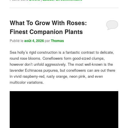
What To Grow With Roses:
Finest Companion Plants
Publié le
août 4, 2026
par
Thomas
Sea holly’s rigid construction is a fantastic contrast to delicate,
round rose blooms. Coneflowers form good-sized clumps,
however don’t unfold aggressively. The most well-known is the
lavender Echinacea purpurea, but coneflowers can are out there
in vivid raspberry-red, rusty orange, neon pink, and even
multicolor variations.