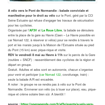
A vélo vers le Pont de Normandie : balade conviviale et
manifestive
pour le droit au vélo
sur le Pont, géré par la CCI
Seine Estuaire qui refuse d’engager les travaux de sécurisation
pour les cyclistes.
Organisée par l’
AF3V
et
La Roue Libre
, la balade se déroulera
entre la place de la gare au Havre (Caen – Le Havre possible en
car Nomad 122, à réserver si vélos) pour se rendre à travers le
port et les marais jusqu’à la Maison de l’Estuaire située au pied
du Pont (15 km) avec pique-nique et visite.
RDV le vendredi 8 mai au Havre à 11h
sur le parvis de la Gare
(routière + SNCF) : rassemblement des cyclistes de la région et
départ en groupe.
Gratuit. Adultes et ados sont en autonomie, chacun s’organise
pour venir et participer (
car Nomad 122
, covoiturage, train) :
seule la balade A/R est encadrée.
A noter : le groupe ne se rendra pas à vélo sur le Pont de
Normandie. Emmener son vélo (ou à louer sur place), eau, pique-
nique et crème solaire bien sûr. A bientôt !
source :
https://openagenda.com/fr/af3v/events/a-velo-vers-