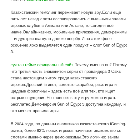
Казахстанский гемблинг переживает новую эру.Если ещё
пять лет назад слоты ассоциировались с пыльными залами
игровых клубов в Алматы или Астане, то сегодня всё
иначе.Онлайн-казино, мобильные приложения, демо-режимы
– индустрия шагнула далеко вперёд.И на этом фоне
особенно ярко выделяется один продукт – слот Sun of Egypt
3.
султан геймс официальный сайт
Почему именно он? Потому
что третья часть знаменитой серии от провайдера 3 Oaks
стала настоящим хитом среди казахстанских
игроков.Древний Египет, золотые скарабеи, риск-игра и
щедрые фриспины – здесь есть всё для тех, кто ищет
острые ощущения.Но главное: в эту игру можно играть
бесплатно.Демо-версия Sun of Egypt 3 доступна каждому, и
это меняет правила игры.
В 2024 году, по данным аналитиков казахстанского iGaming-
рынка, более 62% новых игроков начинают знакомство со
слотами именно через демо-режимы.Это логично: зачем