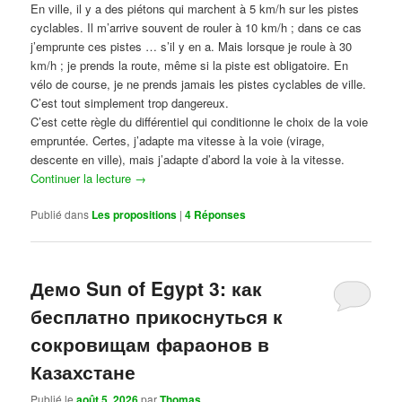
En ville, il y a des piétons qui marchent à 5 km/h sur les pistes
cyclables. Il m’arrive souvent de rouler à 10 km/h ; dans ce cas
j’emprunte ces pistes … s’il y en a. Mais lorsque je roule à 30
km/h ; je prends la route, même si la piste est obligatoire. En
vélo de course, je ne prends jamais les pistes cyclables de ville.
C’est tout simplement trop dangereux.
C’est cette règle du différentiel qui conditionne le choix de la voie
empruntée. Certes, j’adapte ma vitesse à la voie (virage,
descente en ville), mais j’adapte d’abord la voie à la vitesse.
Continuer la lecture
→
Publié dans
Les propositions
|
4
Réponses
Демо Sun of Egypt 3: как
бесплатно прикоснуться к
сокровищам фараонов в
Казахстане
Publié le
août 5, 2026
par
Thomas