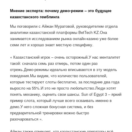
Мнение эксперта: почему демо-режим – это будущее
казахстанского гемблинга
Мы поговорили с Айжан Муратовой, руководителем отдела
аналитики казахстанской платформы BetTech KZ.Она
занимается исследованием рынка онлайн-казино уже более
семи лет и хорошо знает местную специфику.
« Казахстанский игрок – очень осторожный.У нас менталитет
такой: сначала семь раз отмерь, потом один раз
отрежь.Демо-режимы идеально вписываются в эту модель
поведения.Мы видим, что количество пользователей,
которые тестируют слоты бесплатно, за последние два года
выросло на 55%.И это не просто любопытство.Люди хотят
понять механику, оценить свои шансы. Sun of Egypt 3 – яркий
пример слота, который лучше всего осваивать именно в
демо.У него сложная бонусная система, и без
предварительной тренировки можно быстро
разочароваться ».
Айжан также отмечает, что казахстанские операторы всё