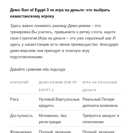
Демо Sun of Egypt 3 vs игра на деньги: что выбрать
казахстанскому игроку
Здесь важно понимать разницу.Демо-режим – это
тренировка.Вы учитесь, привыкаете к ритму слота, ищете
свои стратегии.Игра на деньги – это уже серьёзный шаг.И
здесь у казахстанцев есть явное преимущество: благодаря
демо-версиям они приходят в платную игру
подготовленными.
Давайте сравним оба подхода.
КРИТЕРИЙ
ДЕМО-РЕЖИМ SUN OF
ИГРА НА РЕАЛЬНЫЕ
EGYPT 3
ДЕНЬГИ
Риск
Нулевой.Виртуальные
Реальный.Потеря
кредиты
депозита возможна
Доступность
Мгновенно, без
Требуется аккаунт и
регистрации
пополнение
Функционал
Полный, включая
Полный, включая