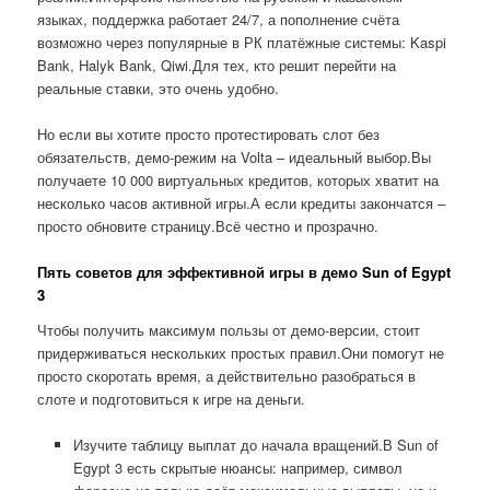
языках, поддержка работает 24/7, а пополнение счёта
возможно через популярные в РК платёжные системы: Kaspi
Bank, Halyk Bank, Qiwi.Для тех, кто решит перейти на
реальные ставки, это очень удобно.
Но если вы хотите просто протестировать слот без
обязательств, демо-режим на Volta – идеальный выбор.Вы
получаете 10 000 виртуальных кредитов, которых хватит на
несколько часов активной игры.А если кредиты закончатся –
просто обновите страницу.Всё честно и прозрачно.
Пять советов для эффективной игры в демо Sun of Egypt
3
Чтобы получить максимум пользы от демо-версии, стоит
придерживаться нескольких простых правил.Они помогут не
просто скоротать время, а действительно разобраться в
слоте и подготовиться к игре на деньги.
Изучите таблицу выплат до начала вращений.В Sun of
Egypt 3 есть скрытые нюансы: например, символ