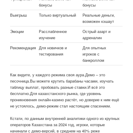
бонусы
бонусы
Выигрыш
Только виртуальный
Реальные деньги,
возможен кэшаут
Эмоции
Расслабленное
Острый азарт и
изучение
адреналин
Рекомендация
Для новичков и
Для опытных
тестирования
игроков с
банкроллом
Как видите, у каждого режима своя аура.Демо – это
песочница.Вы можете крутить барабаны часами, изучать
таблицу выплат, пробовать разные ставки.И всё это
бесплатно.Для казахстанского рынка, где уровень
проникновения онлайн-казино растёт, но доверие к ним ещё
не устоялось, демо-режим стал настоящим спасением.
Кстати, по данным внутренней аналитики одного из крупных
операторов Казахстана за 2024 год, игроки, которые
начинали с демо-версий, в среднем на 40% реже