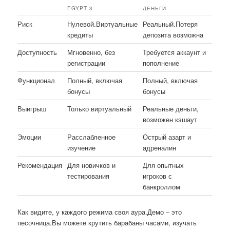
EGYPT 3
ДЕНЬГИ
Риск
Нулевой.Виртуальные
Реальный.Потеря
кредиты
депозита возможна
Доступность
Мгновенно, без
Требуется аккаунт и
регистрации
пополнение
Функционал
Полный, включая
Полный, включая
бонусы
бонусы
Выигрыш
Только виртуальный
Реальные деньги,
возможен кэшаут
Эмоции
Расслабленное
Острый азарт и
изучение
адреналин
Рекомендация
Для новичков и
Для опытных
тестирования
игроков с
банкроллом
Как видите, у каждого режима своя аура.Демо – это
песочница.Вы можете крутить барабаны часами, изучать