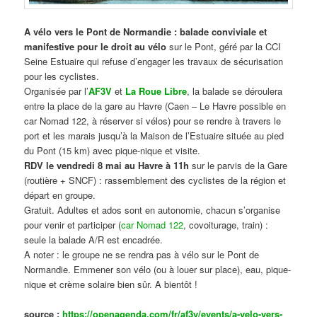
A vélo vers le Pont de Normandie : balade conviviale et
manifestive
pour le droit au vélo
sur le Pont, géré par la CCI
Seine Estuaire qui refuse d’engager les travaux de sécurisation
pour les cyclistes.
Organisée par l’
AF3V
et
La Roue Libre
, la balade se déroulera
entre la place de la gare au Havre (Caen – Le Havre possible en
car Nomad 122, à réserver si vélos) pour se rendre à travers le
port et les marais jusqu’à la Maison de l’Estuaire située au pied
du Pont (15 km) avec pique-nique et visite.
RDV le vendredi 8 mai au Havre à 11h
sur le parvis de la Gare
(routière + SNCF) : rassemblement des cyclistes de la région et
départ en groupe.
Gratuit. Adultes et ados sont en autonomie, chacun s’organise
pour venir et participer (
car Nomad 122
, covoiturage, train) :
seule la balade A/R est encadrée.
A noter : le groupe ne se rendra pas à vélo sur le Pont de
Normandie. Emmener son vélo (ou à louer sur place), eau, pique-
nique et crème solaire bien sûr. A bientôt !
source :
https://openagenda.com/fr/af3v/events/a-velo-vers-