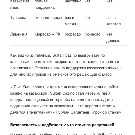
Казахский
полная
частично
нет
нет
язык
поддержка
Турниры
еженедельные
раз в
нет
раз в
месяц
квартал
Лицензия
Кюрасао + РК
Кюрасао
Кюрасао
нет
данных
Как видно из таблицы, Sultan Cazino выигрывает по
ключевым параметрам: скорость выплат, количество игр и
локализация.Особенно важна поддержка казахского языка –
для многих игроков из регионов это решающий фактор.
« Я из Кызылорды, и для меня было принципиально найти
казино на казахском. Sultan Cazino стал первым, где я
увидел полноценный интерфейс на родном языке.Даже
поддержка отвечает на казахском – это дорогого стоит », –
делится впечатлениями Нурлан Сагинтаев, игрок со стажем.
Безопасность и надёжность: что стоит за репутацией
В мире онлайн-гемблинга репутация – это всё. Sultan Cazino