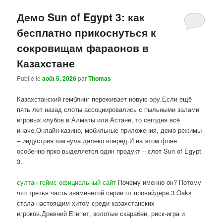
Демо Sun of Egypt 3: как
бесплатно прикоснуться к
сокровищам фараонов в
Казахстане
Publié le
août 5, 2026
par
Thomas
Казахстанский гемблинг переживает новую эру.Если ещё
пять лет назад слоты ассоциировались с пыльными залами
игровых клубов в Алматы или Астане, то сегодня всё
иначе.Онлайн-казино, мобильные приложения, демо-режимы
– индустрия шагнула далеко вперёд.И на этом фоне
особенно ярко выделяется один продукт – слот Sun of Egypt
3.
султан геймс официальный сайт
Почему именно он? Потому
что третья часть знаменитой серии от провайдера 3 Oaks
стала настоящим хитом среди казахстанских
игроков.Древний Египет, золотые скарабеи, риск-игра и