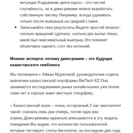
интуиции.Угадывание цвета карты – это чистая
случайность, но в демо-режиме можно выработать
собственную тактику.Например, всегда удваивать
только после выигрыша на средней ставке.
Записывайте свои результаты.Ведите простой блокнот:
сколько вращений сделали, сколько раз выпал бонус,
какой был максимальный выигрыш.Это поможет
объективно оценить слот без иллюзий.
Мнение эксперта: почему демо-режим – это будущее
казахстанского гемблинга
Мы поговорили с Айжан Муратовой, руководителем отдела
аналитики казахстанской платформы BetTech KZ.Она
занимается исследованием рынка онлайн-казино уже более
семи лет и хорошо знает местную специфику.
« Казахстанский игрок – очень осторожный.У нас менталитет
такой: сначала семь раз отмерь, потом один раз
отрежь.Демо-режимы идеально вписываются в эту модель
поведения.Мы видим, что количество пользователей,
которые тестируют слоты бесплатно, за последние два года