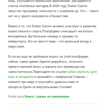
игры, улучшается мобильное приложение, расширяется
список платёжных методов.В 2025 году Sultan Cazino
запустил программу лояльности с кэшбэком до 15% – такого
нет ни у одного конкурента в Казахстане.
Важно и то, что Sultan Cazino активно участвует в развитии
казахстанского спорта.Платформа спонсирует несколько
молодёжных футбольных команд и турниры по
киберспорту.Это не просто пиар – это реальный вклад в
индустрию.
Если вы ещё не пробовали играть на этой платформе,
сейчас самое время.Зарегистрируйтесь, получите
приветственный бонус и оцените все преимущества
самостоятельно.Переходите по ссылке
sultan casino kz для
игры в интернете
и начинайте с комфортом.Главное –
помните про меру и получайте удовольствие от
процесса.Удачи за виртуальными столами!
Publié dans
Divers
|
Laisser un commentaire