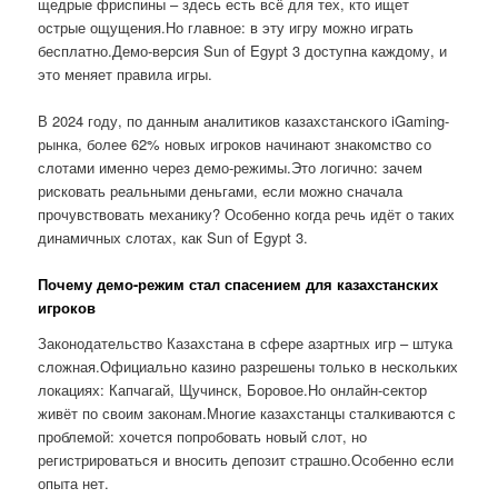
щедрые фриспины – здесь есть всё для тех, кто ищет
острые ощущения.Но главное: в эту игру можно играть
бесплатно.Демо-версия Sun of Egypt 3 доступна каждому, и
это меняет правила игры.
В 2024 году, по данным аналитиков казахстанского iGaming-
рынка, более 62% новых игроков начинают знакомство со
слотами именно через демо-режимы.Это логично: зачем
рисковать реальными деньгами, если можно сначала
прочувствовать механику? Особенно когда речь идёт о таких
динамичных слотах, как Sun of Egypt 3.
Почему демо-режим стал спасением для казахстанских
игроков
Законодательство Казахстана в сфере азартных игр – штука
сложная.Официально казино разрешены только в нескольких
локациях: Капчагай, Щучинск, Боровое.Но онлайн-сектор
живёт по своим законам.Многие казахстанцы сталкиваются с
проблемой: хочется попробовать новый слот, но
регистрироваться и вносить депозит страшно.Особенно если
опыта нет.