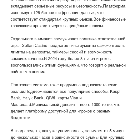
вкладывает серьёзные ресурсы в безопасность.Платформа
использует 128-битное шифрование данных, что
соответствует стандартам крупных банков.Все финансовые
транзакции проходят через защищённые шлюзы.
Отдельного внимания заслуживает политика ответственной
игры. Sultan Cazino предлагает инструменты самоконтроля:
лимиты на депозиты, таймеры сессий и возможность
самоисключения.В 2024 году более 8 тысяч игроков
воспользовались этими функциями, что говорит о реальной
работе механизма.
Платежная система тоже продумана под казахстанские
реалии.Поддерживаются все популярные способы: Kaspi
Bank, Halyk Bank, QIWI, карты Visa и
Mastercard.Минимальный депозит – всего 1000 тенге, что
делает платформу доступной для игроков с разным
бюджетом.
Вывод средств, как уже упоминалось, занимает от 5 минут
до нескольких часов в зависимости от суммы.Для крупных