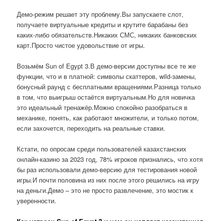
Демо-режим решает эту проблему.Вы запускаете слот,
получаете виртуальные кредиты и крутите барабаны без
каких-либо обязательств.Никаких СМС, никаких банковских
карт.Просто чистое удовольствие от игры.
Возьмём Sun of Egypt 3.В демо-версии доступны все те же
функции, что и в платной: символы скаттеров, wild-замены,
бонусный раунд с бесплатными вращениями.Разница только
в том, что выигрыш остаётся виртуальным.Но для новичка
это идеальный тренажёр.Можно спокойно разобраться в
механике, понять, как работают множители, и только потом,
если захочется, переходить на реальные ставки.
Кстати, по опросам среди пользователей казахстанских
онлайн-казино за 2023 год, 78% игроков признались, что хотя
бы раз использовали демо-версию для тестирования новой
игры.И почти половина из них после этого решились на игру
на деньги.Демо – это не просто развлечение, это мостик к
уверенности.