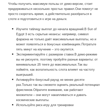
Чтобы получить максимум пользы от демо-версии, стоит
придерживаться нескольких простых правил.Они помогут не
просто скоротать время, а действительно разобраться в
слоте и подготовиться к игре на деньги.
Изучите таблицу выплат до начала вращений.В Sun of
Egypt 3 есть скрытые нюансы: например, символ
фараона не только даёт максимальные выплаты, но и
может появляться в бонусных комбинациях.Потратьте
пять минут на изучение – это окупится.
Экспериментируйте с размером ставки.В демо-режиме
вы не рискуете, поэтому пробуйте разные варианты: от
минимальных 25 тенге до максимальных.Так вы
поймёте, как волатильность слота влияет на частоту
выигрышей.
Активируйте бонусный раунд не менее десяти
раз.Только так вы сможете оценить реальный потенциал
фриспинов.Обратите внимание, как работают
множители – они могут накапливаться и давать
космические выплаты.
Используйте риск-игру для тренировки