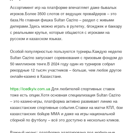
Ассортимент игр на платформе впечатляет даже бывалых
игроков.Более 3500 слотов от ведущих провайдеров – это
база.Но главная фишка Sultan Cazino – раздел с живыми
дилерами.Здесь можно играть в рулетку, блэкджек и баккару
с реальными крупье, которые общаются с игроками на
русском и казахском языках.
Особой популярностью пользуются турниры.Каждую неделю
Sultan Cazino запускает соревнования с призовым фондом до
50 миллионов тенге.В 2024 году один из турниров собрал
рекордные 12 тысяч участников – больше, чем любое другое
онлайн-казино в Казахстане.
https://icedkyiv.com.ua
Для любителей спортивных ставок
тоже есть опции.Хотя основная специализация Sultan Cazino
– это казино-игры, платформа активно развивает линию на
казахстанские спортивные события.Ставки на матчи КПЛ, бои
казахстанских бойцов ММА и даже на игры национальной
сборной по футболу – всё это доступно в несколько кликов.
Важный нюанс: платформа адаптирована под мобильные