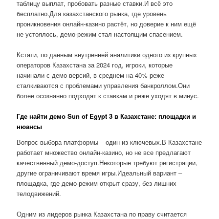
таблицу выплат, пробовать разные ставки.И всё это
бесплатно.Для казахстанского рынка, где уровень
проникновения онлайн-казино растёт, но доверие к ним ещё
не устоялось, демо-режим стал настоящим спасением.
Кстати, по данным внутренней аналитики одного из крупных
операторов Казахстана за 2024 год, игроки, которые
начинали с демо-версий, в среднем на 40% реже
сталкиваются с проблемами управления банкроллом.Они
более осознанно подходят к ставкам и реже уходят в минус.
Где найти демо Sun of Egypt 3 в Казахстане: площадки и
нюансы
Вопрос выбора платформы – один из ключевых.В Казахстане
работает множество онлайн-казино, но не все предлагают
качественный демо-доступ.Некоторые требуют регистрации,
другие ограничивают время игры.Идеальный вариант –
площадка, где демо-режим открыт сразу, без лишних
телодвижений.
Одним из лидеров рынка Казахстана по праву считается