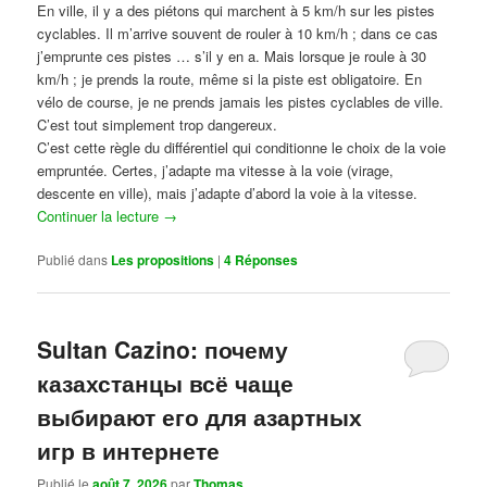
En ville, il y a des piétons qui marchent à 5 km/h sur les pistes
cyclables. Il m’arrive souvent de rouler à 10 km/h ; dans ce cas
j’emprunte ces pistes … s’il y en a. Mais lorsque je roule à 30
km/h ; je prends la route, même si la piste est obligatoire. En
vélo de course, je ne prends jamais les pistes cyclables de ville.
C’est tout simplement trop dangereux.
C’est cette règle du différentiel qui conditionne le choix de la voie
empruntée. Certes, j’adapte ma vitesse à la voie (virage,
descente en ville), mais j’adapte d’abord la voie à la vitesse.
Continuer la lecture
→
Publié dans
Les propositions
|
4
Réponses
Sultan Cazino: почему
казахстанцы всё чаще
выбирают его для азартных
игр в интернете
Publié le
août 7, 2026
par
Thomas