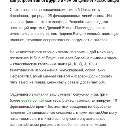
Как устроен Sun of Egypt 3 и чем он цепляет казахстанцев
Слот выполнен в классическом стиле 3 Oaks: пять
барабанов, три ряда, 25 фиксированных линий выплат.Но
главная фишка – это атмосфера.Разработчики создали
настоящий портал в Древний Египет.Пирамиды, песок,
иероглифы и, конечно, сам фараон.Визуал сочный, анимация
плавная, звуковое сопровождение погружает с головой.
Но казахстанского игрока хлебом не корми – дай механику
посложнее.И Sun of Egypt 3 её даёт.Базовые символы здесь
– классические карточные знаки (A, K, Q, J, 10) и
тематические изображения: жук-скарабей, сокол, анкх,
Нефертити.Самый ценный символ – фараон.Если собрать
пять таких на линии, множитель ставки достигает 50x.
Отдельного внимания заслуживает бонусная игра.Три и
более
soeva.com.br
скаттера (символ солнца) активируют 10
фриспинов.Во время бесплатных вращений на барабанах
появляются специальные символы с множителями.Они могут
накапливаться, и в итоге вы получаете внушительные
выплаты.В демо-режиме это особенно приятно: можно