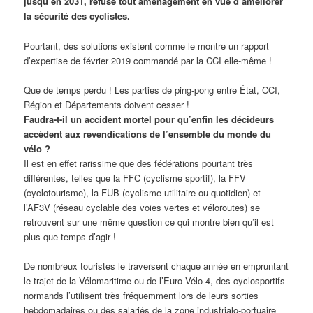
jusqu’en 2031, refuse tout aménagement en vue d’améliorer
la sécurité des cyclistes.
Pourtant, des solutions existent comme le montre un rapport
d’expertise de février 2019 commandé par la CCI elle-même !
Que de temps perdu ! Les parties de ping-pong entre État, CCI,
Région et Départements doivent cesser !
Faudra-t-il un accident mortel pour qu’enfin les décideurs
accèdent aux revendications de l’ensemble du monde du
vélo ?
Il est en effet rarissime que des fédérations pourtant très
différentes, telles que la FFC (cyclisme sportif), la FFV
(cyclotourisme), la FUB (cyclisme utilitaire ou quotidien) et
l’AF3V (réseau cyclable des voies vertes et véloroutes) se
retrouvent sur une même question ce qui montre bien qu’il est
plus que temps d’agir !
De nombreux touristes le traversent chaque année en empruntant
le trajet de la Vélomaritime ou de l’Euro Vélo 4, des cyclosportifs
normands l’utilisent très fréquemment lors de leurs sorties
hebdomadaires ou des salariés de la zone industrialo-portuaire