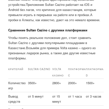
устройства.Приложение Sultan Cazino работает на iOS и
Android без лагов, что критично для казахстанцев, которые
привыкли играть в перерывах на работе или в пробках.А
пробки в Алматы, как известно, дают на это немало времени.
Сравнение Sultan Cazino с другими платформами
Чтобы понять реальное положение дел, стоит сравнить
Sultan Cazino с другими популярными площадками в
Казахстане.Возьмём для примера Volta казино – одного из
признанных лидеров рынка, а также две другие известные
платформы.
КРИТЕРИЙ
SULTAN CAZINO
VOLTA
ПЛАТФОРМА
ПЛАТФОРМА
КАЗИНО
C
D
Количество
3500+
2800+
2000+
1500+
игр
Вывод
от 5 минут
от 15
от 1 часа
от 3 часов
средств
минут