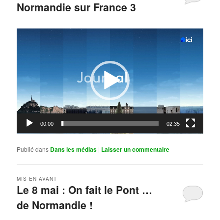
Normandie sur France 3
Publié le
mai 11, 2026
par
Steph
Lecteur
vidéo
00:00
02:35
Publié dans
Dans les médias
|
Laisser un commentaire
MIS EN AVANT
Le 8 mai : On fait le Pont …
de Normandie !