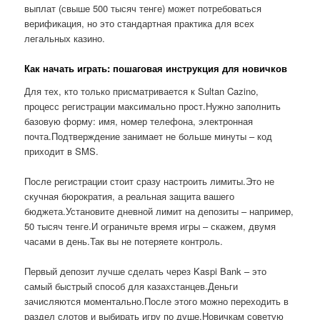
выплат (свыше 500 тысяч тенге) может потребоваться
верификация, но это стандартная практика для всех
легальных казино.
Как начать играть: пошаговая инструкция для новичков
Для тех, кто только присматривается к Sultan Cazino,
процесс регистрации максимально прост.Нужно заполнить
базовую форму: имя, номер телефона, электронная
почта.Подтверждение занимает не больше минуты – код
приходит в SMS.
После регистрации стоит сразу настроить лимиты.Это не
скучная бюрократия, а реальная защита вашего
бюджета.Установите дневной лимит на депозиты – например,
50 тысяч тенге.И ограничьте время игры – скажем, двумя
часами в день.Так вы не потеряете контроль.
Первый депозит лучше сделать через Kaspi Bank – это
самый быстрый способ для казахстанцев.Деньги
зачисляются моментально.После этого можно переходить в
раздел слотов и выбирать игру по душе.Новичкам советую