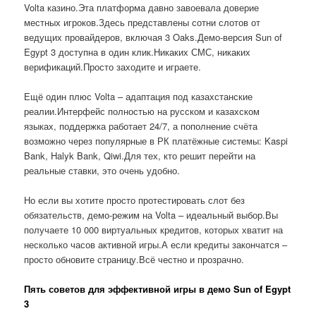
Volta казино.Эта платформа давно завоевала доверие
местных игроков.Здесь представлены сотни слотов от
ведущих провайдеров, включая 3 Oaks.Демо-версия Sun of
Egypt 3 доступна в один клик.Никаких СМС, никаких
верификаций.Просто заходите и играете.
Ещё один плюс Volta – адаптация под казахстанские
реалии.Интерфейс полностью на русском и казахском
языках, поддержка работает 24/7, а пополнение счёта
возможно через популярные в РК платёжные системы: Kaspi
Bank, Halyk Bank, Qiwi.Для тех, кто решит перейти на
реальные ставки, это очень удобно.
Но если вы хотите просто протестировать слот без
обязательств, демо-режим на Volta – идеальный выбор.Вы
получаете 10 000 виртуальных кредитов, которых хватит на
несколько часов активной игры.А если кредиты закончатся –
просто обновите страницу.Всё честно и прозрачно.
Пять советов для эффективной игры в демо Sun of Egypt
3