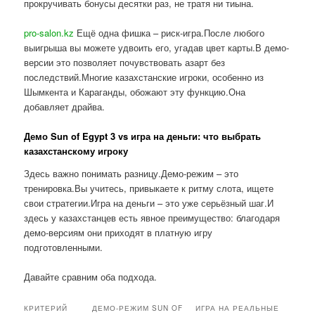
прокручивать бонусы десятки раз, не тратя ни тиына.
pro-salon.kz
Ещё одна фишка – риск-игра.После любого
выигрыша вы можете удвоить его, угадав цвет карты.В демо-
версии это позволяет почувствовать азарт без
последствий.Многие казахстанские игроки, особенно из
Шымкента и Караганды, обожают эту функцию.Она
добавляет драйва.
Демо Sun of Egypt 3 vs игра на деньги: что выбрать
казахстанскому игроку
Здесь важно понимать разницу.Демо-режим – это
тренировка.Вы учитесь, привыкаете к ритму слота, ищете
свои стратегии.Игра на деньги – это уже серьёзный шаг.И
здесь у казахстанцев есть явное преимущество: благодаря
демо-версиям они приходят в платную игру
подготовленными.
Давайте сравним оба подхода.
КРИТЕРИЙ
ДЕМО-РЕЖИМ SUN OF
ИГРА НА РЕАЛЬНЫЕ