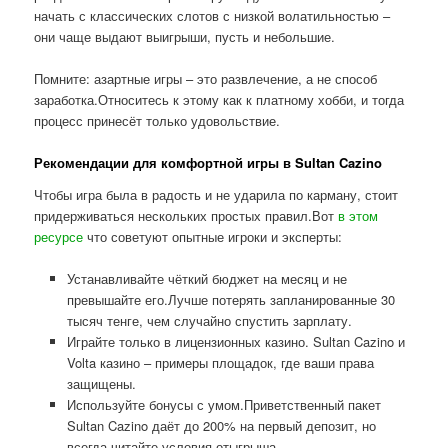
начать с классических слотов с низкой волатильностью –
они чаще выдают выигрыши, пусть и небольшие.
Помните: азартные игры – это развлечение, а не способ
заработка.Относитесь к этому как к платному хобби, и тогда
процесс принесёт только удовольствие.
Рекомендации для комфортной игры в Sultan Cazino
Чтобы игра была в радость и не ударила по карману, стоит
придерживаться нескольких простых правил.Вот
в этом
ресурсе
что советуют опытные игроки и эксперты:
Устанавливайте чёткий бюджет на месяц и не
превышайте его.Лучше потерять запланированные 30
тысяч тенге, чем случайно спустить зарплату.
Играйте только в лицензионных казино. Sultan Cazino и
Volta казино – примеры площадок, где ваши права
защищены.
Используйте бонусы с умом.Приветственный пакет
Sultan Cazino даёт до 200% на первый депозит, но
всегда читайте условия отыгрыша.