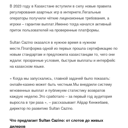
В 2023 году в Казахстане вступили в силу новые правила
регулирования азартных игр в интернете.Легальные
операторы получили чёткие лицензионные требования, а
игроки – гарантии выплат.Именно тогда начался активный
приток пользователей на проверенные платформы.
Sultan Cazino оказался в нужное время в нужном
месте.Платформа одной из первых прошла сертификацию по
новым стандартам и предложила казахстанцам то, чего они
ждали: прозрачные условия, быстрые выплаты и интерфейс
на казахском языке.
« Когда мы запускались, главной задачей было показать:
онлайн-казино может быть честным.Мы внедрили систему
мгновенных выплат и публикуем статистику возвратов
каждую неделю.Это сработало – за первый год аудитория
выросла в три раза », – рассказывает Айдар Кенжебаев,
директор по развитию Sultan Cazino.
Что предлагает Sultan Cazino: от слотов до живых
дилеров