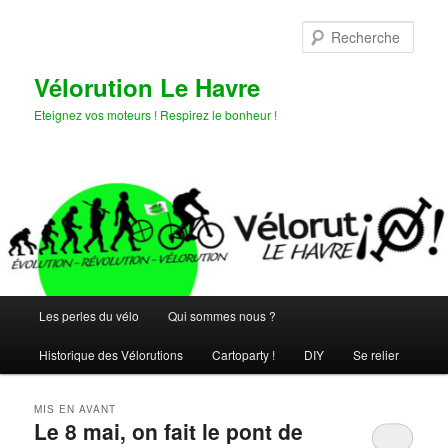
Aller
Aller
au
au
Rech
contenu
contenu
principal
secondaire
Vélorution Le Havre
Eteignez vos moteurs ! Respirez le bonheur !
Menu
Les perles du vélo
Qui sommes nous ?
principal
Historique des Vélorutions
Cartoparty !
DIY
Se relier
MIS EN AVANT
Le 8 mai, on fait le pont de