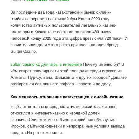
За последние два года казахстанский рынок онлайн-
гемблинга пережил настоящий бум.Ещё в 2023 году
количество активных пользователей легальных казино-
платформ в Казахстане составляло около 480 тысяч
человек.К концу 2025 года эта цифра превысила 720 тысяч.И
значительная доля этого роста пришлась на один бренд –
Sultan Cazino.
sultan casino kz для игры в интернете
Почему именно он? В
чём секрет популярности этой площадки среди игроков из
Алматы, Нур-Султана, Шымкента и других городов? Давайте
разбираться без лишнего пафоса – просто и по делу.
Как менялось отношение казахстанцев к онлайн-казино
Ещё лет пять назад среднестатистический казахстанец
относился к интернет-казино с изрядной долей
скепсиса.Слишком много было историй про обманутых
игроков, сайты-однодневки и непрозрачные условия вывода
средств.Но рынок менялся.