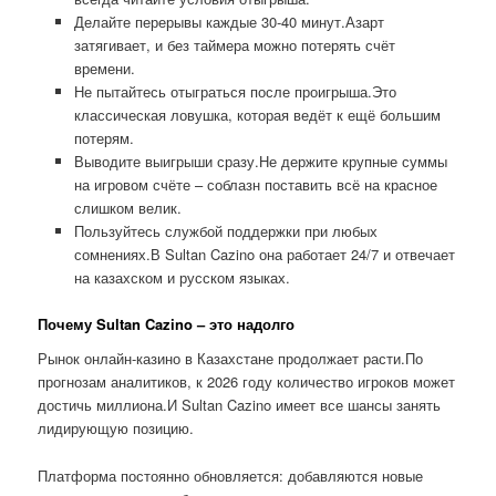
Делайте перерывы каждые 30-40 минут.Азарт
затягивает, и без таймера можно потерять счёт
времени.
Не пытайтесь отыграться после проигрыша.Это
классическая ловушка, которая ведёт к ещё большим
потерям.
Выводите выигрыши сразу.Не держите крупные суммы
на игровом счёте – соблазн поставить всё на красное
слишком велик.
Пользуйтесь службой поддержки при любых
сомнениях.В Sultan Cazino она работает 24/7 и отвечает
на казахском и русском языках.
Почему Sultan Cazino – это надолго
Рынок онлайн-казино в Казахстане продолжает расти.По
прогнозам аналитиков, к 2026 году количество игроков может
достичь миллиона.И Sultan Cazino имеет все шансы занять
лидирующую позицию.
Платформа постоянно обновляется: добавляются новые