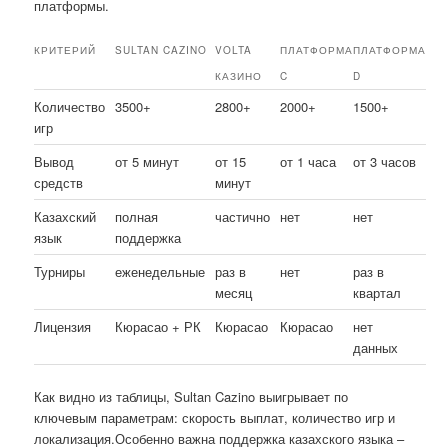
платформы.
КРИТЕРИЙ
SULTAN CAZINO
VOLTA
ПЛАТФОРМА
ПЛАТФОРМА
КАЗИНО
C
D
Количество
3500+
2800+
2000+
1500+
игр
Вывод
от 5 минут
от 15
от 1 часа
от 3 часов
средств
минут
Казахский
полная
частично
нет
нет
язык
поддержка
Турниры
еженедельные
раз в
нет
раз в
месяц
квартал
Лицензия
Кюрасао + РК
Кюрасао
Кюрасао
нет
данных
Как видно из таблицы, Sultan Cazino выигрывает по
ключевым параметрам: скорость выплат, количество игр и
локализация.Особенно важна поддержка казахского языка –