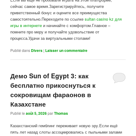
сейчас самое время.Зарегистрируйтесь, получите
приветственный бонус и оцените все преимущества
самостоятельно.Переходите по ссылке
sultan casino kz для
игры в интернете
и начинайте с комфортом.Главное –
помните про меру и получайте удовольствие от
процесса.Удачи за виртуальными столами!
Publié dans
Divers
|
Laisser un commentaire
Демо Sun of Egypt 3: как
бесплатно прикоснуться к
сокровищам фараонов в
Казахстане
Publié le
août 5, 2026
par
Thomas
Казахстанский гемблинг переживает новую эру.Если ещё
пять лет назад слоты ассоциировались с пыльными залами