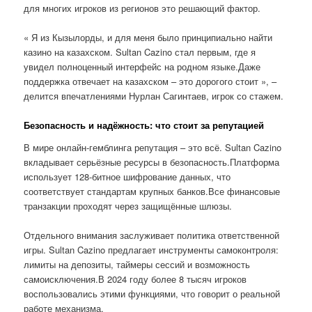
для многих игроков из регионов это решающий фактор.
« Я из Кызылорды, и для меня было принципиально найти
казино на казахском. Sultan Cazino стал первым, где я
увидел полноценный интерфейс на родном языке.Даже
поддержка отвечает на казахском – это дорогого стоит », –
делится впечатлениями Нурлан Сагинтаев, игрок со стажем.
Безопасность и надёжность: что стоит за репутацией
В мире онлайн-гемблинга репутация – это всё. Sultan Cazino
вкладывает серьёзные ресурсы в безопасность.Платформа
использует 128-битное шифрование данных, что
соответствует стандартам крупных банков.Все финансовые
транзакции проходят через защищённые шлюзы.
Отдельного внимания заслуживает политика ответственной
игры. Sultan Cazino предлагает инструменты самоконтроля:
лимиты на депозиты, таймеры сессий и возможность
самоисключения.В 2024 году более 8 тысяч игроков
воспользовались этими функциями, что говорит о реальной
работе механизма.