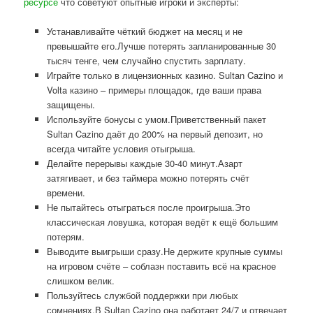
ресурсе
что советуют опытные игроки и эксперты:
Устанавливайте чёткий бюджет на месяц и не
превышайте его.Лучше потерять запланированные 30
тысяч тенге, чем случайно спустить зарплату.
Играйте только в лицензионных казино. Sultan Cazino и
Volta казино – примеры площадок, где ваши права
защищены.
Используйте бонусы с умом.Приветственный пакет
Sultan Cazino даёт до 200% на первый депозит, но
всегда читайте условия отыгрыша.
Делайте перерывы каждые 30-40 минут.Азарт
затягивает, и без таймера можно потерять счёт
времени.
Не пытайтесь отыграться после проигрыша.Это
классическая ловушка, которая ведёт к ещё большим
потерям.
Выводите выигрыши сразу.Не держите крупные суммы
на игровом счёте – соблазн поставить всё на красное
слишком велик.
Пользуйтесь службой поддержки при любых
сомнениях.В Sultan Cazino она работает 24/7 и отвечает