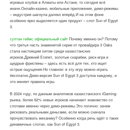
игровых клубов в Алматы или Астане, то сегодня всё
иначе.Онлайн-казино, мобильные приложения, демо-режимы
– индустрия шагнула далеко вперёд.И на этом фоне
особенно ярко выделяется один продукт – слот Sun of Egypt
3.
султан геймс официальный сайт
Почему именно он? Потому
что третья часть знаменитой серии от провайдера 3 Oaks
стала настоящим хитом среди казахстанских
игроков.Древний Египет, золотые скарабеи, риск-игра и
щедрые фриспины – здесь есть всё для тех, кто ищет
острые ощущения.Но главное: в эту игру можно играть
бесплатно.Демо-версия Sun of Egypt 3 доступна каждому, и
это меняет правила игры.
В 2024 году, по данным аналитиков казахстанского iGaming-
рынка, более 62% новых игроков начинают знакомство со
слотами именно через демо-режимы.Это логично: зачем
рисковать реальными деньгами, если можно сначала
прочувствовать механику? Особенно когда речь идёт о таких
динамичных слотах, как Sun of Egypt 3.