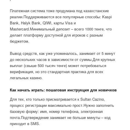
Платежная система тоже продумана под казахстанские
реалии.Поддерживаются все популярные способы: Kaspi
Bank, Halyk Bank, QIWI, карты Visa и
Mastercard.Минимальный депозит – всего 1000 тенге, что
делает платформу доступной для игроков с разным
бюджетом.
Вывод средств, как уже упоминалось, занимает от 5 минут
до нескольких часов в зависимости от суммы.Для крупных
выплат (свыше 500 тысяч тенге) может потребоваться
верификация, но это стандартная практика для всех
легальных казино.
Как начать играть: пошаговая инструкция для новичков
Для тех, кто только присматривается к Sultan Cazino,
процесс регистрации максимально прост.Нужно заполнить
базовую форму: имя, номер телефона, электронная
почта.Подтверждение занимает не больше минуты – код
приходит в SMS.