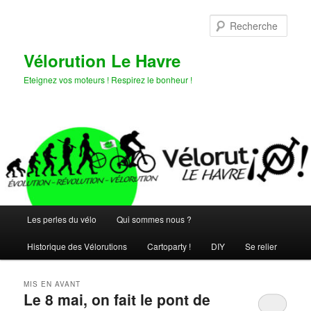
Aller
Aller
au
au
Rech
contenu
contenu
principal
secondaire
Vélorution Le Havre
Eteignez vos moteurs ! Respirez le bonheur !
Menu
Les perles du vélo
Qui sommes nous ?
principal
Historique des Vélorutions
Cartoparty !
DIY
Se relier
MIS EN AVANT
Le 8 mai, on fait le pont de