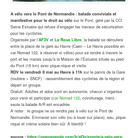
A vélo vers le Pont de Normandie : balade conviviale et
manifestive
pour le droit au vélo
sur le Pont, géré par la CCI
Seine Estuaire qui refuse d’engager les travaux de sécurisation
pour les cyclistes.
Organisée par l’
AF3V
et
La Roue Libre
, la balade se déroulera
entre la place de la gare au Havre (Caen – Le Havre possible en
car Nomad 122, à réserver si vélos) pour se rendre à travers le
port et les marais jusqu’à la Maison de l’Estuaire située au pied
du Pont (15 km) avec pique-nique et visite.
RDV le vendredi 8 mai au Havre à 11h
sur le parvis de la Gare
(routière + SNCF) : rassemblement des cyclistes de la région et
départ en groupe.
Gratuit. Adultes et ados sont en autonomie, chacun s’organise
pour venir et participer (
car Nomad 122
, covoiturage, train) :
seule la balade A/R est encadrée.
A noter : le groupe ne se rendra pas à vélo sur le Pont de
Normandie. Emmener son vélo (ou à louer sur place), eau, pique-
nique et crème solaire bien sûr. A bientôt !
source :
https://openagenda.com/fr/af3v/events/a-velo-vers-