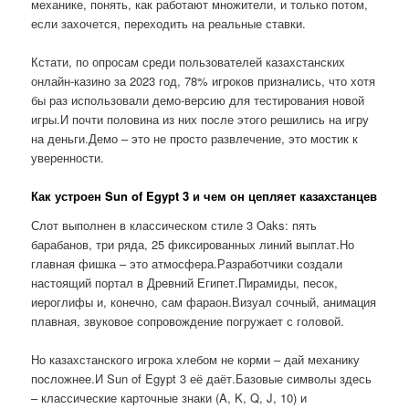
механике, понять, как работают множители, и только потом,
если захочется, переходить на реальные ставки.
Кстати, по опросам среди пользователей казахстанских
онлайн-казино за 2023 год, 78% игроков признались, что хотя
бы раз использовали демо-версию для тестирования новой
игры.И почти половина из них после этого решились на игру
на деньги.Демо – это не просто развлечение, это мостик к
уверенности.
Как устроен Sun of Egypt 3 и чем он цепляет казахстанцев
Слот выполнен в классическом стиле 3 Oaks: пять
барабанов, три ряда, 25 фиксированных линий выплат.Но
главная фишка – это атмосфера.Разработчики создали
настоящий портал в Древний Египет.Пирамиды, песок,
иероглифы и, конечно, сам фараон.Визуал сочный, анимация
плавная, звуковое сопровождение погружает с головой.
Но казахстанского игрока хлебом не корми – дай механику
посложнее.И Sun of Egypt 3 её даёт.Базовые символы здесь
– классические карточные знаки (A, K, Q, J, 10) и