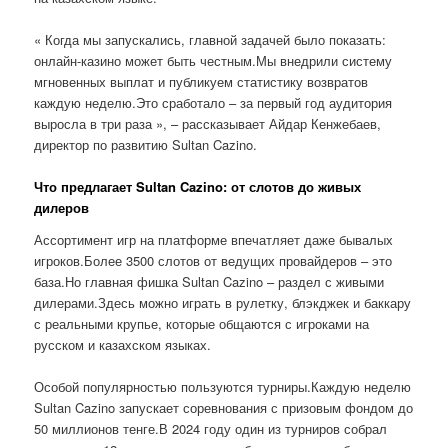
« Когда мы запускались, главной задачей было показать:
онлайн-казино может быть честным.Мы внедрили систему
мгновенных выплат и публикуем статистику возвратов
каждую неделю.Это сработало – за первый год аудитория
выросла в три раза », – рассказывает Айдар Кенжебаев,
директор по развитию Sultan Cazino.
Что предлагает Sultan Cazino: от слотов до живых
дилеров
Ассортимент игр на платформе впечатляет даже бывалых
игроков.Более 3500 слотов от ведущих провайдеров – это
база.Но главная фишка Sultan Cazino – раздел с живыми
дилерами.Здесь можно играть в рулетку, блэкджек и баккару
с реальными крупье, которые общаются с игроками на
русском и казахском языках.
Особой популярностью пользуются турниры.Каждую неделю
Sultan Cazino запускает соревнования с призовым фондом до
50 миллионов тенге.В 2024 году один из турниров собрал