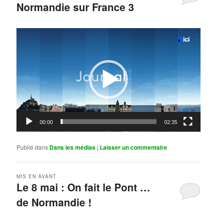
Normandie sur France 3
Publié le
mai 11, 2026
par
Steph
Lecteur
vidéo
00:00
02:35
Publié dans
Dans les médias
|
Laisser un commentaire
MIS EN AVANT
Le 8 mai : On fait le Pont …
de Normandie !