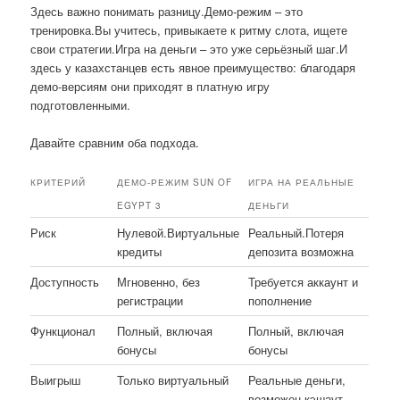
Здесь важно понимать разницу.Демо-режим – это
тренировка.Вы учитесь, привыкаете к ритму слота, ищете
свои стратегии.Игра на деньги – это уже серьёзный шаг.И
здесь у казахстанцев есть явное преимущество: благодаря
демо-версиям они приходят в платную игру
подготовленными.
Давайте сравним оба подхода.
КРИТЕРИЙ
ДЕМО-РЕЖИМ SUN OF
ИГРА НА РЕАЛЬНЫЕ
EGYPT 3
ДЕНЬГИ
Риск
Нулевой.Виртуальные
Реальный.Потеря
кредиты
депозита возможна
Доступность
Мгновенно, без
Требуется аккаунт и
регистрации
пополнение
Функционал
Полный, включая
Полный, включая
бонусы
бонусы
Выигрыш
Только виртуальный
Реальные деньги,
возможен кэшаут