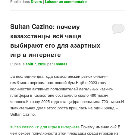
Publié dans
Divers
|
Laisser un commentaire
Sultan Cazino: почему
казахстанцы всё чаще
выбирают его для азартных
игр в интернете
Publié le
août 7, 2026
par
Thomas
За последние два года казахстанский рынок онлайн-
гемблинга пережил настоящий бум.Ещё в 2023 году
количество активных пользователей легальных казино-
платформ в Казахстане составляло около 480 тысяч
человек.К концу 2025 года эта цифра превысила 720 тысяч.И
значительная доля этого роста пришлась на один бренд –
Sultan Cazino.
sultan casino kz для игры в интернете
Почему именно он? В
чём секрет популярности этой площадки среди игроков из