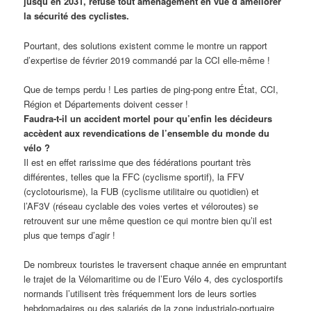
jusqu’en 2031, refuse tout aménagement en vue d’améliorer
la sécurité des cyclistes.
Pourtant, des solutions existent comme le montre un rapport
d’expertise de février 2019 commandé par la CCI elle-même !
Que de temps perdu ! Les parties de ping-pong entre État, CCI,
Région et Départements doivent cesser !
Faudra-t-il un accident mortel pour qu’enfin les décideurs
accèdent aux revendications de l’ensemble du monde du
vélo ?
Il est en effet rarissime que des fédérations pourtant très
différentes, telles que la FFC (cyclisme sportif), la FFV
(cyclotourisme), la FUB (cyclisme utilitaire ou quotidien) et
l’AF3V (réseau cyclable des voies vertes et véloroutes) se
retrouvent sur une même question ce qui montre bien qu’il est
plus que temps d’agir !
De nombreux touristes le traversent chaque année en empruntant
le trajet de la Vélomaritime ou de l’Euro Vélo 4, des cyclosportifs
normands l’utilisent très fréquemment lors de leurs sorties
hebdomadaires ou des salariés de la zone industrialo-portuaire