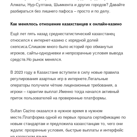
Алматы, Нур-Султана, Шымкента и других городов? Давайте
разбираться без лишнего пафоса – просто и по делу.
Как менялось отношение казахстанцев к онлайн-казино
Ещё лет пять назад среднестатистический казахстанец
относился к интернет-казино с изрядной долей
скепсиса.Слишком много было историй про обманутых
игроков, сайты-однодневки и непрозрачные условия вывода
средств.Но рынок менялся.
В 2023 году в Казахстане вступили в силу новые правила
регулирования азартных игр в интернете.Легальные
операторы получили чёткие лицензионные требования, а
игроки – гарантии выплат.Именно тогда начался активный
приток пользователей на проверенные платформы.
Sultan Cazino оказался в нужное время в нужном
месте.Платформа одной из первых прошла сертификацию по
новым стандартам и предложила казахстанцам то, чего они
ждали: прозрачные условия, быстрые выплаты и интерфейс
на казахском языке.