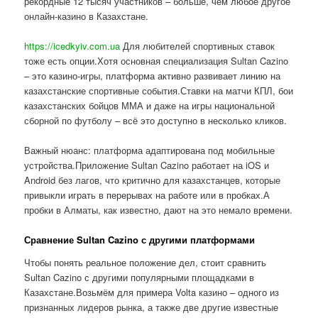
рекордные 12 тысяч участников – больше, чем любое другое
онлайн-казино в Казахстане.
https://icedkyiv.com.ua
Для любителей спортивных ставок
тоже есть опции.Хотя основная специализация Sultan Cazino
– это казино-игры, платформа активно развивает линию на
казахстанские спортивные события.Ставки на матчи КПЛ, бои
казахстанских бойцов ММА и даже на игры национальной
сборной по футболу – всё это доступно в несколько кликов.
Важный нюанс: платформа адаптирована под мобильные
устройства.Приложение Sultan Cazino работает на iOS и
Android без лагов, что критично для казахстанцев, которые
привыкли играть в перерывах на работе или в пробках.А
пробки в Алматы, как известно, дают на это немало времени.
Сравнение Sultan Cazino с другими платформами
Чтобы понять реальное положение дел, стоит сравнить
Sultan Cazino с другими популярными площадками в
Казахстане.Возьмём для примера Volta казино – одного из
признанных лидеров рынка, а также две другие известные