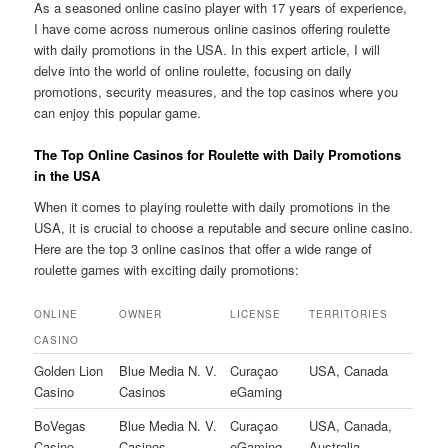
As a seasoned online casino player with 17 years of experience,
I have come across numerous online casinos offering roulette
with daily promotions in the USA. In this expert article, I will
delve into the world of online roulette, focusing on daily
promotions, security measures, and the top casinos where you
can enjoy this popular game.
The Top Online Casinos for Roulette with Daily Promotions
in the USA
When it comes to playing roulette with daily promotions in the
USA, it is crucial to choose a reputable and secure online casino.
Here are the top 3 online casinos that offer a wide range of
roulette games with exciting daily promotions:
ONLINE
OWNER
LICENSE
TERRITORIES
CASINO
Golden Lion
Blue Media N. V.
Curaçao
USA, Canada
Casino
Casinos
eGaming
BoVegas
Blue Media N. V.
Curaçao
USA, Canada,
Casino
Casinos
eGaming
Australia