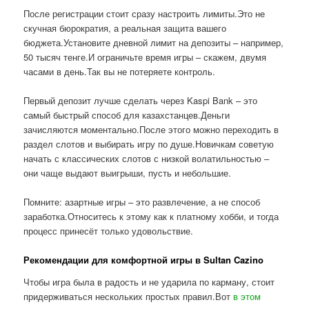
После регистрации стоит сразу настроить лимиты.Это не
скучная бюрократия, а реальная защита вашего
бюджета.Установите дневной лимит на депозиты – например,
50 тысяч тенге.И ограничьте время игры – скажем, двумя
часами в день.Так вы не потеряете контроль.
Первый депозит лучше сделать через Kaspi Bank – это
самый быстрый способ для казахстанцев.Деньги
зачисляются моментально.После этого можно переходить в
раздел слотов и выбирать игру по душе.Новичкам советую
начать с классических слотов с низкой волатильностью –
они чаще выдают выигрыши, пусть и небольшие.
Помните: азартные игры – это развлечение, а не способ
заработка.Относитесь к этому как к платному хобби, и тогда
процесс принесёт только удовольствие.
Рекомендации для комфортной игры в Sultan Cazino
Чтобы игра была в радость и не ударила по карману, стоит
придерживаться нескольких простых правил.Вот
в этом