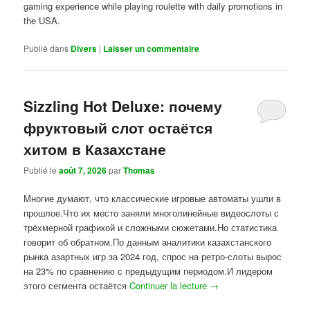
gaming experience while playing roulette with daily promotions in
the USA.
Publié dans
Divers
|
Laisser un commentaire
Sizzling Hot Deluxe: почему
фруктовый слот остаётся
хитом в Казахстане
Publié le
août 7, 2026
par
Thomas
Многие думают, что классические игровые автоматы ушли в
прошлое.Что их место заняли многолинейные видеослоты с
трёхмерной графикой и сложными сюжетами.Но статистика
говорит об обратном.По данным аналитики казахстанского
рынка азартных игр за 2024 год, спрос на ретро-слоты вырос
на 23% по сравнению с предыдущим периодом.И лидером
этого сегмента остаётся
Continuer la lecture
→