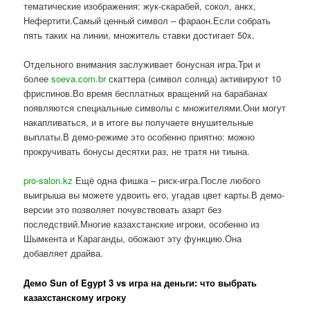
тематические изображения: жук-скарабей, сокол, анкх,
Нефертити.Самый ценный символ – фараон.Если собрать
пять таких на линии, множитель ставки достигает 50x.
Отдельного внимания заслуживает бонусная игра.Три и
более
soeva.com.br
скаттера (символ солнца) активируют 10
фриспинов.Во время бесплатных вращений на барабанах
появляются специальные символы с множителями.Они могут
накапливаться, и в итоге вы получаете внушительные
выплаты.В демо-режиме это особенно приятно: можно
прокручивать бонусы десятки раз, не тратя ни тиына.
pro-salon.kz
Ещё одна фишка – риск-игра.После любого
выигрыша вы можете удвоить его, угадав цвет карты.В демо-
версии это позволяет почувствовать азарт без
последствий.Многие казахстанские игроки, особенно из
Шымкента и Караганды, обожают эту функцию.Она
добавляет драйва.
Демо Sun of Egypt 3 vs игра на деньги: что выбрать
казахстанскому игроку