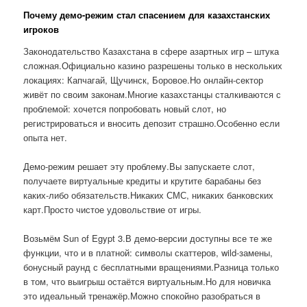
Почему демо-режим стал спасением для казахстанских
игроков
Законодательство Казахстана в сфере азартных игр – штука
сложная.Официально казино разрешены только в нескольких
локациях: Капчагай, Щучинск, Боровое.Но онлайн-сектор
живёт по своим законам.Многие казахстанцы сталкиваются с
проблемой: хочется попробовать новый слот, но
регистрироваться и вносить депозит страшно.Особенно если
опыта нет.
Демо-режим решает эту проблему.Вы запускаете слот,
получаете виртуальные кредиты и крутите барабаны без
каких-либо обязательств.Никаких СМС, никаких банковских
карт.Просто чистое удовольствие от игры.
Возьмём Sun of Egypt 3.В демо-версии доступны все те же
функции, что и в платной: символы скаттеров, wild-замены,
бонусный раунд с бесплатными вращениями.Разница только
в том, что выигрыш остаётся виртуальным.Но для новичка
это идеальный тренажёр.Можно спокойно разобраться в