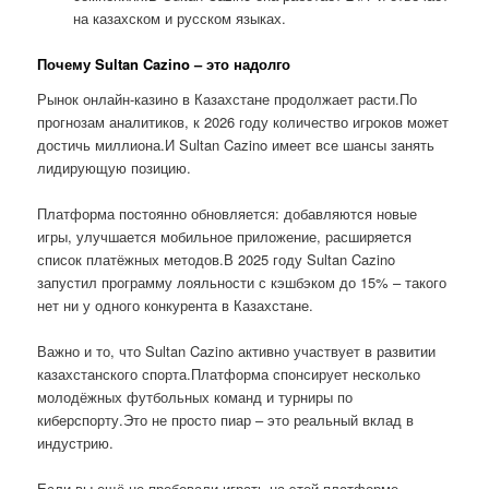
на казахском и русском языках.
Почему Sultan Cazino – это надолго
Рынок онлайн-казино в Казахстане продолжает расти.По
прогнозам аналитиков, к 2026 году количество игроков может
достичь миллиона.И Sultan Cazino имеет все шансы занять
лидирующую позицию.
Платформа постоянно обновляется: добавляются новые
игры, улучшается мобильное приложение, расширяется
список платёжных методов.В 2025 году Sultan Cazino
запустил программу лояльности с кэшбэком до 15% – такого
нет ни у одного конкурента в Казахстане.
Важно и то, что Sultan Cazino активно участвует в развитии
казахстанского спорта.Платформа спонсирует несколько
молодёжных футбольных команд и турниры по
киберспорту.Это не просто пиар – это реальный вклад в
индустрию.
Если вы ещё не пробовали играть на этой платформе,