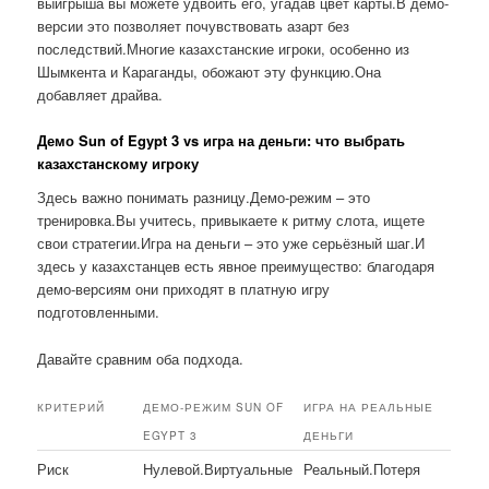
выигрыша вы можете удвоить его, угадав цвет карты.В демо-
версии это позволяет почувствовать азарт без
последствий.Многие казахстанские игроки, особенно из
Шымкента и Караганды, обожают эту функцию.Она
добавляет драйва.
Демо Sun of Egypt 3 vs игра на деньги: что выбрать
казахстанскому игроку
Здесь важно понимать разницу.Демо-режим – это
тренировка.Вы учитесь, привыкаете к ритму слота, ищете
свои стратегии.Игра на деньги – это уже серьёзный шаг.И
здесь у казахстанцев есть явное преимущество: благодаря
демо-версиям они приходят в платную игру
подготовленными.
Давайте сравним оба подхода.
КРИТЕРИЙ
ДЕМО-РЕЖИМ SUN OF
ИГРА НА РЕАЛЬНЫЕ
EGYPT 3
ДЕНЬГИ
Риск
Нулевой.Виртуальные
Реальный.Потеря