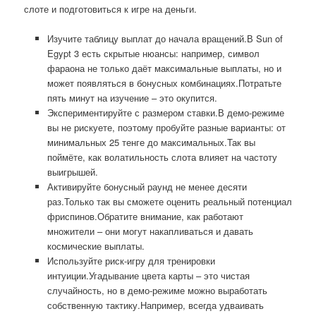
слоте и подготовиться к игре на деньги.
Изучите таблицу выплат до начала вращений.В Sun of
Egypt 3 есть скрытые нюансы: например, символ
фараона не только даёт максимальные выплаты, но и
может появляться в бонусных комбинациях.Потратьте
пять минут на изучение – это окупится.
Экспериментируйте с размером ставки.В демо-режиме
вы не рискуете, поэтому пробуйте разные варианты: от
минимальных 25 тенге до максимальных.Так вы
поймёте, как волатильность слота влияет на частоту
выигрышей.
Активируйте бонусный раунд не менее десяти
раз.Только так вы сможете оценить реальный потенциал
фриспинов.Обратите внимание, как работают
множители – они могут накапливаться и давать
космические выплаты.
Используйте риск-игру для тренировки
интуиции.Угадывание цвета карты – это чистая
случайность, но в демо-режиме можно выработать
собственную тактику.Например, всегда удваивать