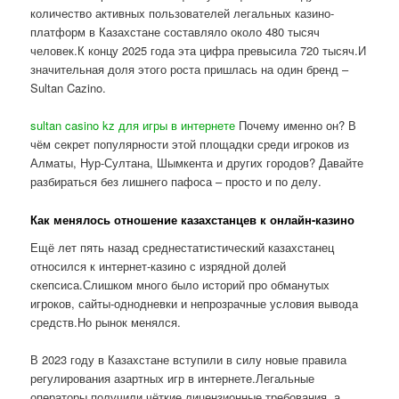
количество активных пользователей легальных казино-
платформ в Казахстане составляло около 480 тысяч
человек.К концу 2025 года эта цифра превысила 720 тысяч.И
значительная доля этого роста пришлась на один бренд –
Sultan Cazino.
sultan casino kz для игры в интернете
Почему именно он? В
чём секрет популярности этой площадки среди игроков из
Алматы, Нур-Султана, Шымкента и других городов? Давайте
разбираться без лишнего пафоса – просто и по делу.
Как менялось отношение казахстанцев к онлайн-казино
Ещё лет пять назад среднестатистический казахстанец
относился к интернет-казино с изрядной долей
скепсиса.Слишком много было историй про обманутых
игроков, сайты-однодневки и непрозрачные условия вывода
средств.Но рынок менялся.
В 2023 году в Казахстане вступили в силу новые правила
регулирования азартных игр в интернете.Легальные
операторы получили чёткие лицензионные требования, а