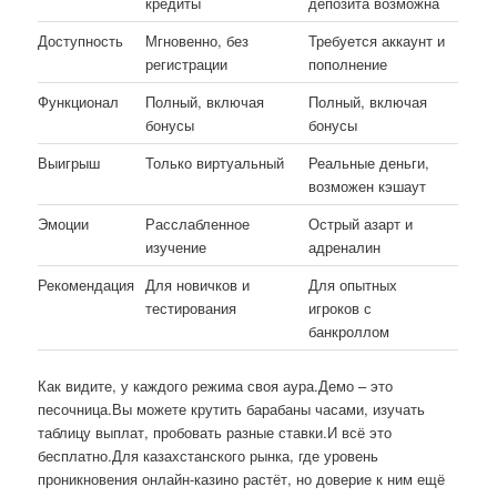
кредиты
депозита возможна
Доступность
Мгновенно, без
Требуется аккаунт и
регистрации
пополнение
Функционал
Полный, включая
Полный, включая
бонусы
бонусы
Выигрыш
Только виртуальный
Реальные деньги,
возможен кэшаут
Эмоции
Расслабленное
Острый азарт и
изучение
адреналин
Рекомендация
Для новичков и
Для опытных
тестирования
игроков с
банкроллом
Как видите, у каждого режима своя аура.Демо – это
песочница.Вы можете крутить барабаны часами, изучать
таблицу выплат, пробовать разные ставки.И всё это
бесплатно.Для казахстанского рынка, где уровень
проникновения онлайн-казино растёт, но доверие к ним ещё