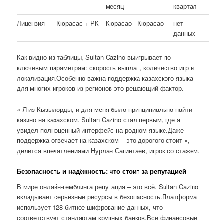
месяц
квартал
Лицензия
Кюрасао + РК
Кюрасао
Кюрасао
нет
данных
Как видно из таблицы, Sultan Cazino выигрывает по
ключевым параметрам: скорость выплат, количество игр и
локализация.Особенно важна поддержка казахского языка –
для многих игроков из регионов это решающий фактор.
« Я из Кызылорды, и для меня было принципиально найти
казино на казахском. Sultan Cazino стал первым, где я
увидел полноценный интерфейс на родном языке.Даже
поддержка отвечает на казахском – это дорогого стоит », –
делится впечатлениями Нурлан Сагинтаев, игрок со стажем.
Безопасность и надёжность: что стоит за репутацией
В мире онлайн-гемблинга репутация – это всё. Sultan Cazino
вкладывает серьёзные ресурсы в безопасность.Платформа
использует 128-битное шифрование данных, что
соответствует стандартам крупных банков.Все финансовые