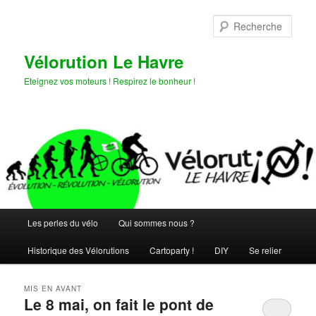
Aller
Aller
au
au
Rech
contenu
contenu
principal
secondaire
Vélorution Le Havre
Eteignez vos moteurs ! Respirez le bonheur !
Menu
Les perles du vélo
Qui sommes nous ?
principal
Historique des Vélorutions
Cartoparty !
DIY
Se relier
MIS EN AVANT
Le 8 mai, on fait le pont de