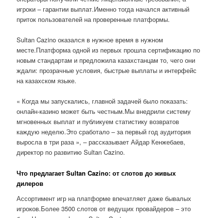
игроки – гарантии выплат.Именно тогда начался активный
приток пользователей на проверенные платформы.
Sultan Cazino оказался в нужное время в нужном
месте.Платформа одной из первых прошла сертификацию по
новым стандартам и предложила казахстанцам то, чего они
ждали: прозрачные условия, быстрые выплаты и интерфейс
на казахском языке.
« Когда мы запускались, главной задачей было показать:
онлайн-казино может быть честным.Мы внедрили систему
мгновенных выплат и публикуем статистику возвратов
каждую неделю.Это сработало – за первый год аудитория
выросла в три раза », – рассказывает Айдар Кенжебаев,
директор по развитию Sultan Cazino.
Что предлагает Sultan Cazino: от слотов до живых
дилеров
Ассортимент игр на платформе впечатляет даже бывалых
игроков.Более 3500 слотов от ведущих провайдеров – это