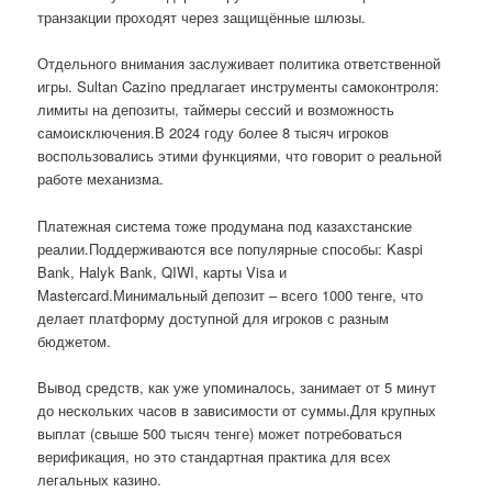
транзакции проходят через защищённые шлюзы.
Отдельного внимания заслуживает политика ответственной
игры. Sultan Cazino предлагает инструменты самоконтроля:
лимиты на депозиты, таймеры сессий и возможность
самоисключения.В 2024 году более 8 тысяч игроков
воспользовались этими функциями, что говорит о реальной
работе механизма.
Платежная система тоже продумана под казахстанские
реалии.Поддерживаются все популярные способы: Kaspi
Bank, Halyk Bank, QIWI, карты Visa и
Mastercard.Минимальный депозит – всего 1000 тенге, что
делает платформу доступной для игроков с разным
бюджетом.
Вывод средств, как уже упоминалось, занимает от 5 минут
до нескольких часов в зависимости от суммы.Для крупных
выплат (свыше 500 тысяч тенге) может потребоваться
верификация, но это стандартная практика для всех
легальных казино.