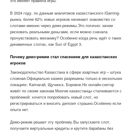
это меняет правила игры.
В 2024 году, по данным аналитиков казахстанского iGaming-
рынка, более 62% новых игроков начинают знакомство со
слотами именно через демо-режимы.Это логично: зачем
рисковать реальными деньгами, если можно сначала
прочувствовать механику? Особенно когда речь идёт о таких
динамичных слотах, как Sun of Egypt 3.
Почему демо-режим стал спасением для казахстанских
игроков
Законодательство Казахстана в сфере азартных игр – штука
сложная.Официально казино разрешены только в нескольких
локациях: Капчагай, Щучинск, Боровое.Но онлайн-сектор
живёт по своим законам.Многие казахстанцы сталкиваются с
проблемой: хочется попробовать новый слот, но
регистрироваться и вносить депозит страшно.Особенно если
опыта нет.
Демо-режим решает эту проблему.Вы запускаете слот,
получаете виртуальные кредиты и крутите барабаны без