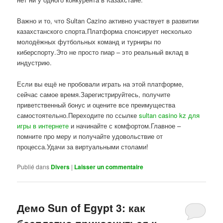
Важно и то, что Sultan Cazino активно участвует в развитии
казахстанского спорта.Платформа спонсирует несколько
молодёжных футбольных команд и турниры по
киберспорту.Это не просто пиар – это реальный вклад в
индустрию.
Если вы ещё не пробовали играть на этой платформе,
сейчас самое время.Зарегистрируйтесь, получите
приветственный бонус и оцените все преимущества
самостоятельно.Переходите по ссылке
sultan casino kz для
игры в интернете
и начинайте с комфортом.Главное –
помните про меру и получайте удовольствие от
процесса.Удачи за виртуальными столами!
Publié dans
Divers
|
Laisser un commentaire
Демо Sun of Egypt 3: как
бесплатно прикоснуться к