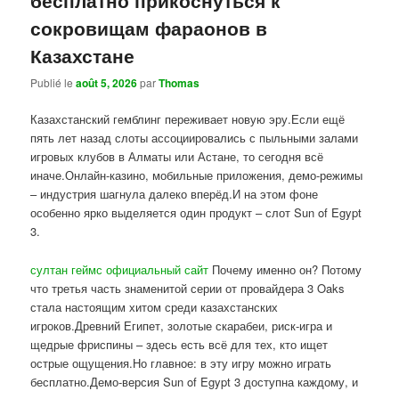
сокровищам фараонов в
Казахстане
Publié le
août 5, 2026
par
Thomas
Казахстанский гемблинг переживает новую эру.Если ещё
пять лет назад слоты ассоциировались с пыльными залами
игровых клубов в Алматы или Астане, то сегодня всё
иначе.Онлайн-казино, мобильные приложения, демо-режимы
– индустрия шагнула далеко вперёд.И на этом фоне
особенно ярко выделяется один продукт – слот Sun of Egypt
3.
султан геймс официальный сайт
Почему именно он? Потому
что третья часть знаменитой серии от провайдера 3 Oaks
стала настоящим хитом среди казахстанских
игроков.Древний Египет, золотые скарабеи, риск-игра и
щедрые фриспины – здесь есть всё для тех, кто ищет
острые ощущения.Но главное: в эту игру можно играть
бесплатно.Демо-версия Sun of Egypt 3 доступна каждому, и