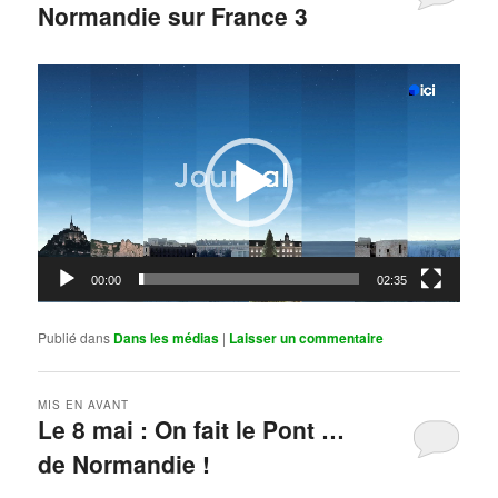
Normandie sur France 3
Publié le
mai 11, 2026
par
Steph
Lecteur
vidéo
00:00
02:35
Publié dans
Dans les médias
|
Laisser un commentaire
MIS EN AVANT
Le 8 mai : On fait le Pont …
de Normandie !