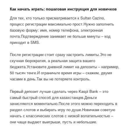
Как начать играть: пошаговая инструкция для новичков
Для тех, кто только присматривается к Sultan Cazino,
процесс регистрации максимально прост.Нужно заполнить
базовую форму: имя, номер телефона, электронная
почта.Подтверждение занимает не больше минуты – код
приходит в SMS.
После регистрации стоит сразу настроить лимиты.Это не
скучная бюрократия, а реальная защита вашего
бюджета.Установите дневной лимит на депозиты – например,
50 тысяч тенге.И ограничьте время игры – скажем, двумя
часами в день.Так вы не потеряете контроль.
Первый депозит лучше сделать через Kaspi Bank – это
самый быстрый способ для казахстанцев.Деньги
зачисляются моментально.После этого можно переходить в
раздел слотов и выбирать игру по душе.Новичкам советую
начать с классических слотов с низкой волатильностью –
они чаще выдают выигрыши, пусть и небольшие.