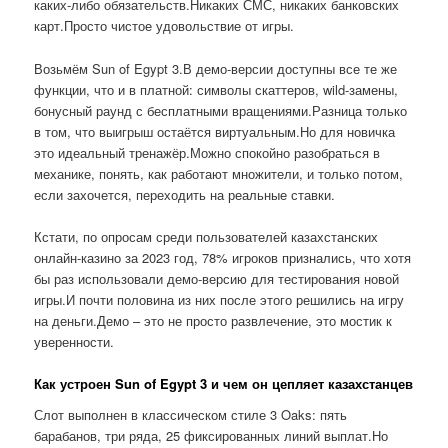
каких-либо обязательств.Никаких СМС, никаких банковских
карт.Просто чистое удовольствие от игры.
Возьмём Sun of Egypt 3.В демо-версии доступны все те же
функции, что и в платной: символы скаттеров, wild-замены,
бонусный раунд с бесплатными вращениями.Разница только
в том, что выигрыш остаётся виртуальным.Но для новичка
это идеальный тренажёр.Можно спокойно разобраться в
механике, понять, как работают множители, и только потом,
если захочется, переходить на реальные ставки.
Кстати, по опросам среди пользователей казахстанских
онлайн-казино за 2023 год, 78% игроков признались, что хотя
бы раз использовали демо-версию для тестирования новой
игры.И почти половина из них после этого решились на игру
на деньги.Демо – это не просто развлечение, это мостик к
уверенности.
Как устроен Sun of Egypt 3 и чем он цепляет казахстанцев
Слот выполнен в классическом стиле 3 Oaks: пять
барабанов, три ряда, 25 фиксированных линий выплат.Но