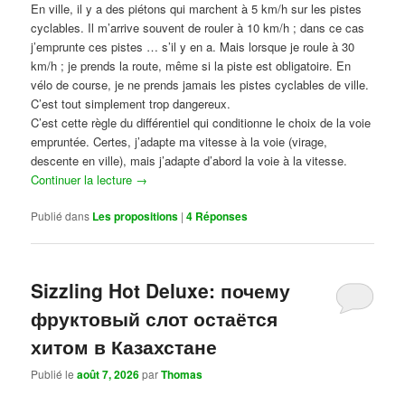
En ville, il y a des piétons qui marchent à 5 km/h sur les pistes
cyclables. Il m’arrive souvent de rouler à 10 km/h ; dans ce cas
j’emprunte ces pistes … s’il y en a. Mais lorsque je roule à 30
km/h ; je prends la route, même si la piste est obligatoire. En
vélo de course, je ne prends jamais les pistes cyclables de ville.
C’est tout simplement trop dangereux.
C’est cette règle du différentiel qui conditionne le choix de la voie
empruntée. Certes, j’adapte ma vitesse à la voie (virage,
descente en ville), mais j’adapte d’abord la voie à la vitesse.
Continuer la lecture
→
Publié dans
Les propositions
|
4
Réponses
Sizzling Hot Deluxe: почему
фруктовый слот остаётся
хитом в Казахстане
Publié le
août 7, 2026
par
Thomas