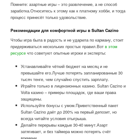
Помните: азартные игры – это развлечение, а не способ
заработка.Относитесь к этому как к платному хобби, и тогда
процесс принесёт только удовольствие.
Рекомендации для комфортной игры в Sultan Cazino
Чтобы игра была в радость и не ударила по карману, стоит
придерживаться нескольких простых правил.Вот
в этом
ресурсе
что советуют опытные игроки и эксперты:
Устанавливайте чёткий бюджет на месяц и не
превышайте его.Лучше потерять запланированные 30
тысяч тенге, чем случайно спустить зарплату.
Играйте только в лицензионных казино. Sultan Cazino и
Volta казино – примеры площадок, где ваши права
защищены.
Используйте бонусы с умом.Приветственный пакет
Sultan Cazino даёт до 200% на первый депозит, но
всегда читайте условия отыгрыша.
Делайте перерывы каждые 30-40 минут.Азарт
затягивает, и без таймера можно потерять счёт
времени.