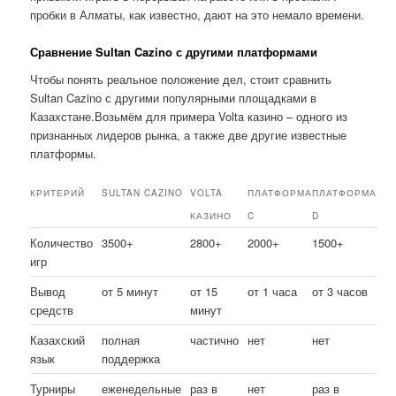
пробки в Алматы, как известно, дают на это немало времени.
Сравнение Sultan Cazino с другими платформами
Чтобы понять реальное положение дел, стоит сравнить
Sultan Cazino с другими популярными площадками в
Казахстане.Возьмём для примера Volta казино – одного из
признанных лидеров рынка, а также две другие известные
платформы.
КРИТЕРИЙ
SULTAN CAZINO
VOLTA
ПЛАТФОРМА
ПЛАТФОРМА
КАЗИНО
C
D
Количество
3500+
2800+
2000+
1500+
игр
Вывод
от 5 минут
от 15
от 1 часа
от 3 часов
средств
минут
Казахский
полная
частично
нет
нет
язык
поддержка
Турниры
еженедельные
раз в
нет
раз в