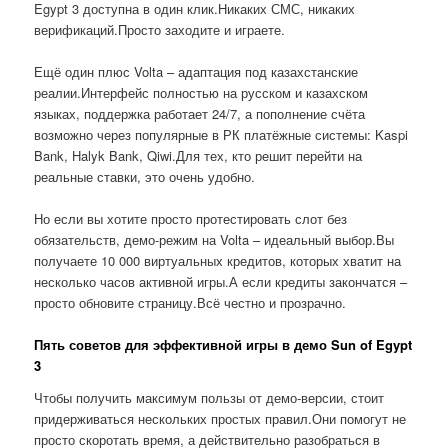
Egypt 3 доступна в один клик.Никаких СМС, никаких
верификаций.Просто заходите и играете.
Ещё один плюс Volta – адаптация под казахстанские
реалии.Интерфейс полностью на русском и казахском
языках, поддержка работает 24/7, а пополнение счёта
возможно через популярные в РК платёжные системы: Kaspi
Bank, Halyk Bank, Qiwi.Для тех, кто решит перейти на
реальные ставки, это очень удобно.
Но если вы хотите просто протестировать слот без
обязательств, демо-режим на Volta – идеальный выбор.Вы
получаете 10 000 виртуальных кредитов, которых хватит на
несколько часов активной игры.А если кредиты закончатся –
просто обновите страницу.Всё честно и прозрачно.
Пять советов для эффективной игры в демо Sun of Egypt
3
Чтобы получить максимум пользы от демо-версии, стоит
придерживаться нескольких простых правил.Они помогут не
просто скоротать время, а действительно разобраться в