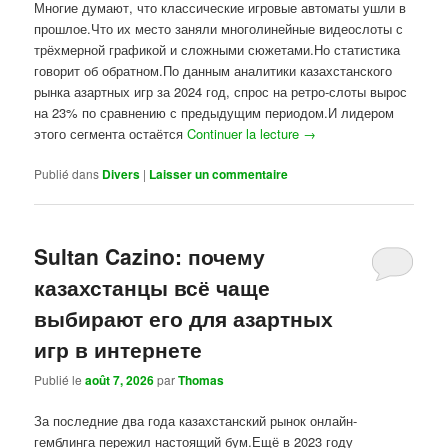
Многие думают, что классические игровые автоматы ушли в
прошлое.Что их место заняли многолинейные видеослоты с
трёхмерной графикой и сложными сюжетами.Но статистика
говорит об обратном.По данным аналитики казахстанского
рынка азартных игр за 2024 год, спрос на ретро-слоты вырос
на 23% по сравнению с предыдущим периодом.И лидером
этого сегмента остаётся
Continuer la lecture
→
Publié dans
Divers
|
Laisser un commentaire
Sultan Cazino: почему
казахстанцы всё чаще
выбирают его для азартных
игр в интернете
Publié le
août 7, 2026
par
Thomas
За последние два года казахстанский рынок онлайн-
гемблинга пережил настоящий бум.Ещё в 2023 году