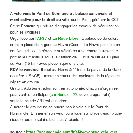
A vélo vers le Pont de Normandie : balade conviviale et
manifestive
pour le droit au vélo
sur le Pont, géré par la CCI
Seine Estuaire qui refuse d’engager les travaux de sécurisation
pour les cyclistes.
Organisée par l’
AF3V
et
La Roue Libre
, la balade se déroulera
entre la place de la gare au Havre (Caen – Le Havre possible en
car Nomad 122, à réserver si vélos) pour se rendre à travers le
port et les marais jusqu’à la Maison de l’Estuaire située au pied
du Pont (15 km) avec pique-nique et visite.
RDV le vendredi 8 mai au Havre à 11h
sur le parvis de la Gare
(routière + SNCF) : rassemblement des cyclistes de la région et
départ en groupe.
Gratuit. Adultes et ados sont en autonomie, chacun s’organise
pour venir et participer (
car Nomad 122
, covoiturage, train) :
seule la balade A/R est encadrée.
A noter : le groupe ne se rendra pas à vélo sur le Pont de
Normandie. Emmener son vélo (ou à louer sur place), eau, pique-
nique et crème solaire bien sûr. A bientôt !
source :
https://openagenda.com/fr/af3v/events/a-velo-vers-