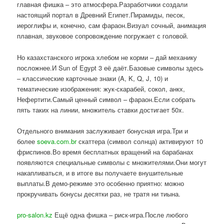
главная фишка – это атмосфера.Разработчики создали
настоящий портал в Древний Египет.Пирамиды, песок,
иероглифы и, конечно, сам фараон.Визуал сочный, анимация
плавная, звуковое сопровождение погружает с головой.
Но казахстанского игрока хлебом не корми – дай механику
посложнее.И Sun of Egypt 3 её даёт.Базовые символы здесь
– классические карточные знаки (A, K, Q, J, 10) и
тематические изображения: жук-скарабей, сокол, анкх,
Нефертити.Самый ценный символ – фараон.Если собрать
пять таких на линии, множитель ставки достигает 50x.
Отдельного внимания заслуживает бонусная игра.Три и
более
soeva.com.br
скаттера (символ солнца) активируют 10
фриспинов.Во время бесплатных вращений на барабанах
появляются специальные символы с множителями.Они могут
накапливаться, и в итоге вы получаете внушительные
выплаты.В демо-режиме это особенно приятно: можно
прокручивать бонусы десятки раз, не тратя ни тиына.
pro-salon.kz
Ещё одна фишка – риск-игра.После любого