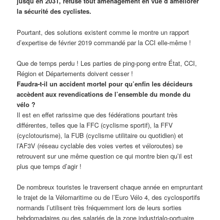
jusqu’en 2031, refuse tout aménagement en vue d’améliorer
la sécurité des cyclistes.
Pourtant, des solutions existent comme le montre un rapport
d’expertise de février 2019 commandé par la CCI elle-même !
Que de temps perdu ! Les parties de ping-pong entre État, CCI,
Région et Départements doivent cesser !
Faudra-t-il un accident mortel pour qu’enfin les décideurs
accèdent aux revendications de l’ensemble du monde du
vélo ?
Il est en effet rarissime que des fédérations pourtant très
différentes, telles que la FFC (cyclisme sportif), la FFV
(cyclotourisme), la FUB (cyclisme utilitaire ou quotidien) et
l’AF3V (réseau cyclable des voies vertes et véloroutes) se
retrouvent sur une même question ce qui montre bien qu’il est
plus que temps d’agir !
De nombreux touristes le traversent chaque année en empruntant
le trajet de la Vélomaritime ou de l’Euro Vélo 4, des cyclosportifs
normands l’utilisent très fréquemment lors de leurs sorties
hebdomadaires ou des salariés de la zone industrialo-portuaire