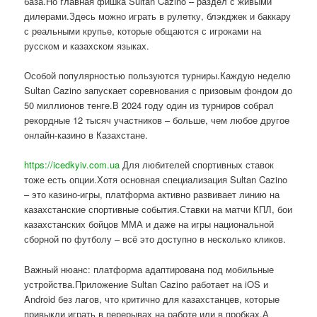
база.Но главная фишка Sultan Cazino – раздел с живыми
дилерами.Здесь можно играть в рулетку, блэкджек и баккару
с реальными крупье, которые общаются с игроками на
русском и казахском языках.
Особой популярностью пользуются турниры.Каждую неделю
Sultan Cazino запускает соревнования с призовым фондом до
50 миллионов тенге.В 2024 году один из турниров собрал
рекордные 12 тысяч участников – больше, чем любое другое
онлайн-казино в Казахстане.
https://icedkyiv.com.ua
Для любителей спортивных ставок
тоже есть опции.Хотя основная специализация Sultan Cazino
– это казино-игры, платформа активно развивает линию на
казахстанские спортивные события.Ставки на матчи КПЛ, бои
казахстанских бойцов ММА и даже на игры национальной
сборной по футболу – всё это доступно в несколько кликов.
Важный нюанс: платформа адаптирована под мобильные
устройства.Приложение Sultan Cazino работает на iOS и
Android без лагов, что критично для казахстанцев, которые
привыкли играть в перерывах на работе или в пробках.А