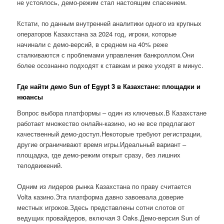
не устоялось, демо-режим стал настоящим спасением.
Кстати, по данным внутренней аналитики одного из крупных
операторов Казахстана за 2024 год, игроки, которые
начинали с демо-версий, в среднем на 40% реже
сталкиваются с проблемами управления банкроллом.Они
более осознанно подходят к ставкам и реже уходят в минус.
Где найти демо Sun of Egypt 3 в Казахстане: площадки и
нюансы
Вопрос выбора платформы – один из ключевых.В Казахстане
работает множество онлайн-казино, но не все предлагают
качественный демо-доступ.Некоторые требуют регистрации,
другие ограничивают время игры.Идеальный вариант –
площадка, где демо-режим открыт сразу, без лишних
телодвижений.
Одним из лидеров рынка Казахстана по праву считается
Volta казино.Эта платформа давно завоевала доверие
местных игроков.Здесь представлены сотни слотов от
ведущих провайдеров, включая 3 Oaks.Демо-версия Sun of