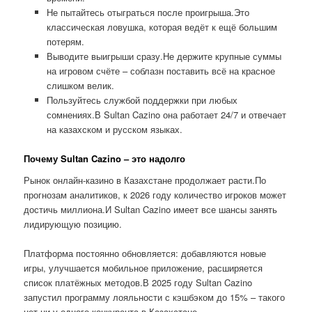
Не пытайтесь отыграться после проигрыша.Это
классическая ловушка, которая ведёт к ещё большим
потерям.
Выводите выигрыши сразу.Не держите крупные суммы
на игровом счёте – соблазн поставить всё на красное
слишком велик.
Пользуйтесь службой поддержки при любых
сомнениях.В Sultan Cazino она работает 24/7 и отвечает
на казахском и русском языках.
Почему Sultan Cazino – это надолго
Рынок онлайн-казино в Казахстане продолжает расти.По
прогнозам аналитиков, к 2026 году количество игроков может
достичь миллиона.И Sultan Cazino имеет все шансы занять
лидирующую позицию.
Платформа постоянно обновляется: добавляются новые
игры, улучшается мобильное приложение, расширяется
список платёжных методов.В 2025 году Sultan Cazino
запустил программу лояльности с кэшбэком до 15% – такого
нет ни у одного конкурента в Казахстане.