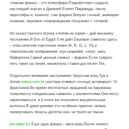
главная фишка – это атмосфера.Разработчики создали
настоящий портал в Древний Египет.Пирамиды, песок,
иероглифы и, конечно, сам фараон.Визуал сочный, анимация
плавная, звуковое сопровождение погружает с головой.
Но казахстанского игрока хлебом не корми – дай механику
посложнее.И Sun of Egypt 3 её даёт.Базовые символы здесь
– классические карточные знаки (A, K, Q, J, 10) и
тематические изображения: жук-скарабей, сокол, анкх,
Нефертити.Самый ценный символ – фараон.Если собрать
пять таких на линии, множитель ставки достигает 50x.
Отдельного внимания заслуживает бонусная игра.Три и
более
soeva.com.br
скаттера (символ солнца) активируют 10
фриспинов.Во время бесплатных вращений на барабанах
появляются специальные символы с множителями.Они могут
накапливаться, и в итоге вы получаете внушительные
выплаты.В демо-режиме это особенно приятно: можно
прокручивать бонусы десятки раз, не тратя ни тиына.
pro-salon.kz
Ещё одна фишка – риск-игра.После любого