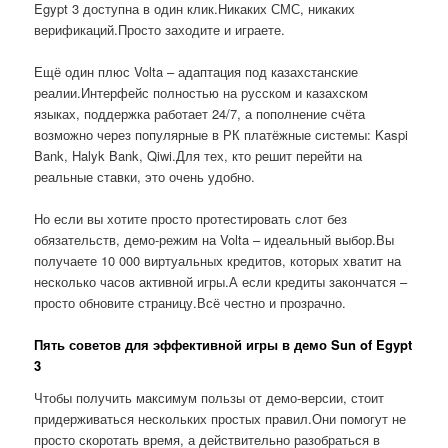
Egypt 3 доступна в один клик.Никаких СМС, никаких
верификаций.Просто заходите и играете.
Ещё один плюс Volta – адаптация под казахстанские
реалии.Интерфейс полностью на русском и казахском
языках, поддержка работает 24/7, а пополнение счёта
возможно через популярные в РК платёжные системы: Kaspi
Bank, Halyk Bank, Qiwi.Для тех, кто решит перейти на
реальные ставки, это очень удобно.
Но если вы хотите просто протестировать слот без
обязательств, демо-режим на Volta – идеальный выбор.Вы
получаете 10 000 виртуальных кредитов, которых хватит на
несколько часов активной игры.А если кредиты закончатся –
просто обновите страницу.Всё честно и прозрачно.
Пять советов для эффективной игры в демо Sun of Egypt
3
Чтобы получить максимум пользы от демо-версии, стоит
придерживаться нескольких простых правил.Они помогут не
просто скоротать время, а действительно разобраться в