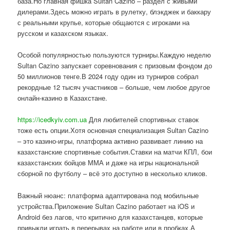
база.Но главная фишка Sultan Cazino – раздел с живыми
дилерами.Здесь можно играть в рулетку, блэкджек и баккару
с реальными крупье, которые общаются с игроками на
русском и казахском языках.
Особой популярностью пользуются турниры.Каждую неделю
Sultan Cazino запускает соревнования с призовым фондом до
50 миллионов тенге.В 2024 году один из турниров собрал
рекордные 12 тысяч участников – больше, чем любое другое
онлайн-казино в Казахстане.
https://icedkyiv.com.ua
Для любителей спортивных ставок
тоже есть опции.Хотя основная специализация Sultan Cazino
– это казино-игры, платформа активно развивает линию на
казахстанские спортивные события.Ставки на матчи КПЛ, бои
казахстанских бойцов ММА и даже на игры национальной
сборной по футболу – всё это доступно в несколько кликов.
Важный нюанс: платформа адаптирована под мобильные
устройства.Приложение Sultan Cazino работает на iOS и
Android без лагов, что критично для казахстанцев, которые
привыкли играть в перерывах на работе или в пробках.А