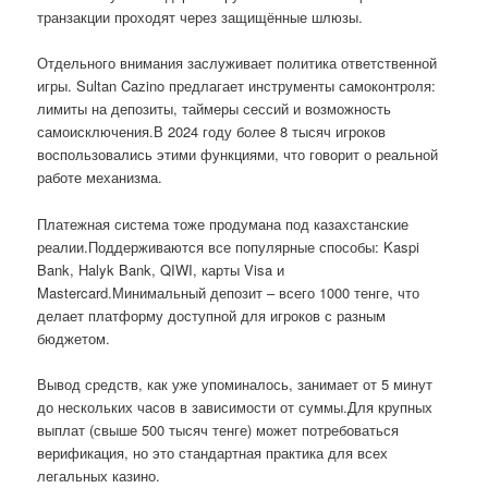
транзакции проходят через защищённые шлюзы.
Отдельного внимания заслуживает политика ответственной
игры. Sultan Cazino предлагает инструменты самоконтроля:
лимиты на депозиты, таймеры сессий и возможность
самоисключения.В 2024 году более 8 тысяч игроков
воспользовались этими функциями, что говорит о реальной
работе механизма.
Платежная система тоже продумана под казахстанские
реалии.Поддерживаются все популярные способы: Kaspi
Bank, Halyk Bank, QIWI, карты Visa и
Mastercard.Минимальный депозит – всего 1000 тенге, что
делает платформу доступной для игроков с разным
бюджетом.
Вывод средств, как уже упоминалось, занимает от 5 минут
до нескольких часов в зависимости от суммы.Для крупных
выплат (свыше 500 тысяч тенге) может потребоваться
верификация, но это стандартная практика для всех
легальных казино.