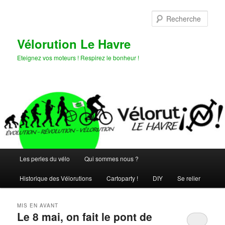
Aller
Aller
au
au
Rech
contenu
contenu
principal
secondaire
Vélorution Le Havre
Eteignez vos moteurs ! Respirez le bonheur !
Menu
Les perles du vélo
Qui sommes nous ?
principal
Historique des Vélorutions
Cartoparty !
DIY
Se relier
MIS EN AVANT
Le 8 mai, on fait le pont de