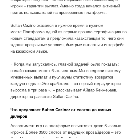
игроки – гарантии выплат.Именно тогда начался активный
приток пользователей на проверенные платформы.
Sultan Cazino оказался в нужное время в нужном
месте.Платформа одной из первых прошла сертификацию по
новым стандартам и предложила казахстанцам то, чего они
ждали: прозрачные условия, быстрые выплаты и интерфейс
на казахском языке.
« Когда мы запускались, главной задачей было показать:
онлайн-казино может быть честным.Мы внедрили систему
мгновенных выплат и публикуем статистику возвратов
каждую неделю.Это сработало – за первый год аудитория
выросла в три раза », – рассказывает Айдар Кенжебаев,
директор по развитию Sultan Cazino.
Что предлагает Sultan Cazino: от слотов до живых
дилеров
Ассортимент игр на платформе впечатляет даже бывалых
игроков.Более 3500 слотов от ведущих провайдеров – это