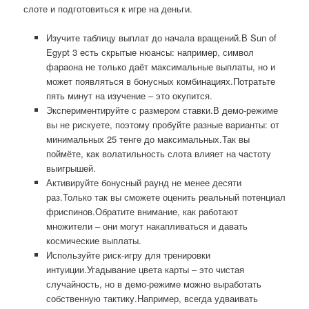
слоте и подготовиться к игре на деньги.
Изучите таблицу выплат до начала вращений.В Sun of
Egypt 3 есть скрытые нюансы: например, символ
фараона не только даёт максимальные выплаты, но и
может появляться в бонусных комбинациях.Потратьте
пять минут на изучение – это окупится.
Экспериментируйте с размером ставки.В демо-режиме
вы не рискуете, поэтому пробуйте разные варианты: от
минимальных 25 тенге до максимальных.Так вы
поймёте, как волатильность слота влияет на частоту
выигрышей.
Активируйте бонусный раунд не менее десяти
раз.Только так вы сможете оценить реальный потенциал
фриспинов.Обратите внимание, как работают
множители – они могут накапливаться и давать
космические выплаты.
Используйте риск-игру для тренировки
интуиции.Угадывание цвета карты – это чистая
случайность, но в демо-режиме можно выработать
собственную тактику.Например, всегда удваивать