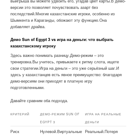
выигрыша вы можете удвоить его, угадав цвет карты.В демо-
версии это позволяет почувствовать азарт без
последствий.Многие казахстанские игроки, особенно из
Шымкента и Караганды, обожают эту функцию.Она
добавляет драйва.
Демо Sun of Egypt 3 vs игра на деньги: что выбрать
казахстанскому игроку
Здесь важно понимать разницу.Демо-режим – это
тренировка.Вы учитесь, привыкаете к ритму слота, ищете
свои стратегии.Игра на деньги – это уже серьёзный шаг.И
здесь у казахстанцев есть явное преимущество: благодаря
демо-версиям они приходят в платную игру
подготовленными.
Давайте сравним оба подхода.
КРИТЕРИЙ
ДЕМО-РЕЖИМ SUN OF
ИГРА НА РЕАЛЬНЫЕ
EGYPT 3
ДЕНЬГИ
Риск
Нулевой.Виртуальные
Реальный.Потеря