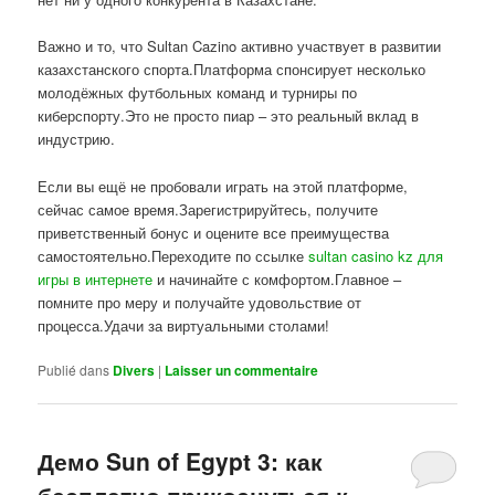
Важно и то, что Sultan Cazino активно участвует в развитии
казахстанского спорта.Платформа спонсирует несколько
молодёжных футбольных команд и турниры по
киберспорту.Это не просто пиар – это реальный вклад в
индустрию.
Если вы ещё не пробовали играть на этой платформе,
сейчас самое время.Зарегистрируйтесь, получите
приветственный бонус и оцените все преимущества
самостоятельно.Переходите по ссылке
sultan casino kz для
игры в интернете
и начинайте с комфортом.Главное –
помните про меру и получайте удовольствие от
процесса.Удачи за виртуальными столами!
Publié dans
Divers
|
Laisser un commentaire
Демо Sun of Egypt 3: как
бесплатно прикоснуться к