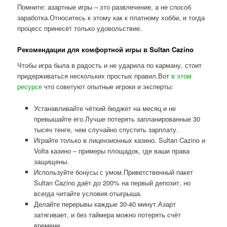
Помните: азартные игры – это развлечение, а не способ
заработка.Относитесь к этому как к платному хобби, и тогда
процесс принесёт только удовольствие.
Рекомендации для комфортной игры в Sultan Cazino
Чтобы игра была в радость и не ударила по карману, стоит
придерживаться нескольких простых правил.Вот
в этом
ресурсе
что советуют опытные игроки и эксперты:
Устанавливайте чёткий бюджет на месяц и не
превышайте его.Лучше потерять запланированные 30
тысяч тенге, чем случайно спустить зарплату.
Играйте только в лицензионных казино. Sultan Cazino и
Volta казино – примеры площадок, где ваши права
защищены.
Используйте бонусы с умом.Приветственный пакет
Sultan Cazino даёт до 200% на первый депозит, но
всегда читайте условия отыгрыша.
Делайте перерывы каждые 30-40 минут.Азарт
затягивает, и без таймера можно потерять счёт
времени.