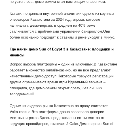
не устоялось, демо-режим стал настоящим спасением.
Кстати, по данным внутренней аналитики одного из крупных
операторов Казахстана за 2024 год, игроки, которые
начинали с демо-версий, в среднем на 40% реже
сталкиваются с проблемами управления банкроллом.Они
более осознанно подходят к ставкам и реже уходят в минус.
Где найти демо Sun of Egypt 3 в Казахстане: площадки и
нюансы
Вопрос выбора платформы – один из ключевых.В Казахстане
работает множество онлайн-казино, но не все предлагают
качественный демо-доступ.Некоторые требуют регистрации,
другие ограничивают время игры.Идеальный вариант –
площадка, где демо-режим открыт сразу, без лишних
телодвижений.
Одним из лидеров рынка Казахстана по праву считается
Volta казино.Эта платформа давно завоевала доверие
местных игроков.Здесь представлены сотни слотов от
ведущих провайдеров, включая 3 Oaks.Демо-версия Sun of