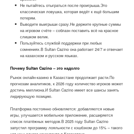
Не пытайтесь отыграться после проигрыша.Это
классическая ловушка, которая ведёт к ещё большим
потерям.
Выводите выигрыши сразу.Не держите крупные суммы
на игровом счёте – соблазн поставить всё на красное
слишком велик.
Пользуйтесь службой поддержки при любых
сомнениях.В Sultan Cazino она работает 24/7 и отвечает
на казахском и русском языках.
Почему Sultan Cazino – это надолго
Рынок онлайн-казино в Казахстане продолжает расти.По
прогнозам аналитиков, к 2026 году количество игроков может
достичь миллиона.И Sultan Cazino имеет все шансы занять
лидирующую позицию.
Платформа постоянно обновляется: добавляются новые
игры, улучшается мобильное приложение, расширяется
список платёжных методов.В 2025 году Sultan Cazino
запустил программу лояльности с кэшбэком до 15% – такого
нет ни у одного конкурента в Казахстане.