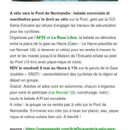
A vélo vers le Pont de Normandie : balade conviviale et
manifestive
pour le droit au vélo
sur le Pont, géré par la CCI
Seine Estuaire qui refuse d’engager les travaux de sécurisation
pour les cyclistes.
Organisée par l’
AF3V
et
La Roue Libre
, la balade se déroulera
entre la place de la gare au Havre (Caen – Le Havre possible en
car Nomad 122, à réserver si vélos) pour se rendre à travers le
port et les marais jusqu’à la Maison de l’Estuaire située au pied
du Pont (15 km) avec pique-nique et visite.
RDV le vendredi 8 mai au Havre à 11h
sur le parvis de la Gare
(routière + SNCF) : rassemblement des cyclistes de la région et
départ en groupe.
Gratuit. Adultes et ados sont en autonomie, chacun s’organise
pour venir et participer (
car Nomad 122
, covoiturage, train) :
seule la balade A/R est encadrée.
A noter : le groupe ne se rendra pas à vélo sur le Pont de
Normandie. Emmener son vélo (ou à louer sur place), eau, pique-
nique et crème solaire bien sûr. A bientôt !
source :
https://openagenda.com/fr/af3v/events/a-velo-vers-