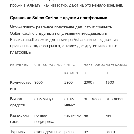
пробки в Алматы, как известно, дают на это немало времени.
Сравнение Sultan Cazino с другими платформами
Чтобы понять реальное положение дел, стоит сравнить
Sultan Cazino с другими популярными площадками в
Казахстане.Возьмём для примера Volta казино – одного из
признанных лидеров рынка, а также две другие известные
платформы.
КРИТЕРИЙ
SULTAN CAZINO
VOLTA
ПЛАТФОРМА
ПЛАТФОРМА
КАЗИНО
C
D
Количество
3500+
2800+
2000+
1500+
игр
Вывод
от 5 минут
от 15
от 1 часа
от 3 часов
средств
минут
Казахский
полная
частично
нет
нет
язык
поддержка
Турниры
еженедельные
раз в
нет
раз в