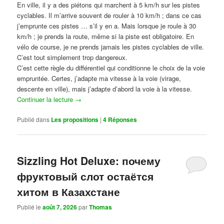
En ville, il y a des piétons qui marchent à 5 km/h sur les pistes
cyclables. Il m’arrive souvent de rouler à 10 km/h ; dans ce cas
j’emprunte ces pistes … s’il y en a. Mais lorsque je roule à 30
km/h ; je prends la route, même si la piste est obligatoire. En
vélo de course, je ne prends jamais les pistes cyclables de ville.
C’est tout simplement trop dangereux.
C’est cette règle du différentiel qui conditionne le choix de la voie
empruntée. Certes, j’adapte ma vitesse à la voie (virage,
descente en ville), mais j’adapte d’abord la voie à la vitesse.
Continuer la lecture
→
Publié dans
Les propositions
|
4
Réponses
Sizzling Hot Deluxe: почему
фруктовый слот остаётся
хитом в Казахстане
Publié le
août 7, 2026
par
Thomas