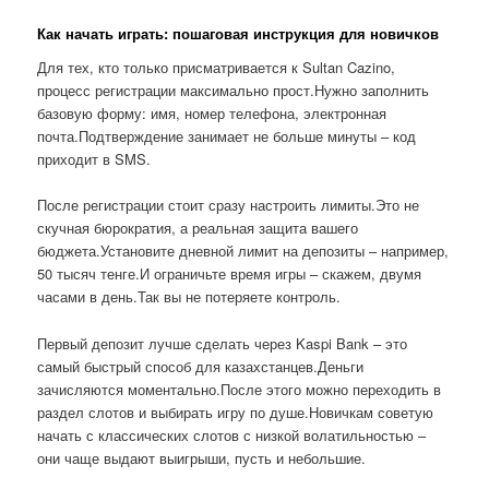
Как начать играть: пошаговая инструкция для новичков
Для тех, кто только присматривается к Sultan Cazino,
процесс регистрации максимально прост.Нужно заполнить
базовую форму: имя, номер телефона, электронная
почта.Подтверждение занимает не больше минуты – код
приходит в SMS.
После регистрации стоит сразу настроить лимиты.Это не
скучная бюрократия, а реальная защита вашего
бюджета.Установите дневной лимит на депозиты – например,
50 тысяч тенге.И ограничьте время игры – скажем, двумя
часами в день.Так вы не потеряете контроль.
Первый депозит лучше сделать через Kaspi Bank – это
самый быстрый способ для казахстанцев.Деньги
зачисляются моментально.После этого можно переходить в
раздел слотов и выбирать игру по душе.Новичкам советую
начать с классических слотов с низкой волатильностью –
они чаще выдают выигрыши, пусть и небольшие.