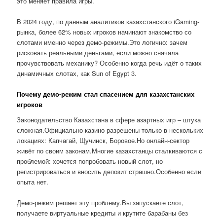
это меняет правила игры.
В 2024 году, по данным аналитиков казахстанского iGaming-
рынка, более 62% новых игроков начинают знакомство со
слотами именно через демо-режимы.Это логично: зачем
рисковать реальными деньгами, если можно сначала
прочувствовать механику? Особенно когда речь идёт о таких
динамичных слотах, как Sun of Egypt 3.
Почему демо-режим стал спасением для казахстанских
игроков
Законодательство Казахстана в сфере азартных игр – штука
сложная.Официально казино разрешены только в нескольких
локациях: Капчагай, Щучинск, Боровое.Но онлайн-сектор
живёт по своим законам.Многие казахстанцы сталкиваются с
проблемой: хочется попробовать новый слот, но
регистрироваться и вносить депозит страшно.Особенно если
опыта нет.
Демо-режим решает эту проблему.Вы запускаете слот,
получаете виртуальные кредиты и крутите барабаны без