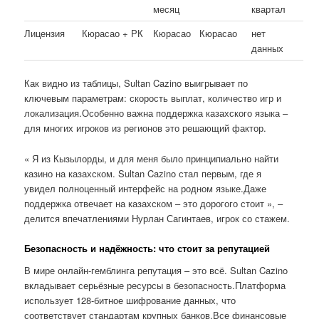
месяц
квартал
Лицензия
Кюрасао + РК
Кюрасао
Кюрасао
нет
данных
Как видно из таблицы, Sultan Cazino выигрывает по
ключевым параметрам: скорость выплат, количество игр и
локализация.Особенно важна поддержка казахского языка –
для многих игроков из регионов это решающий фактор.
« Я из Кызылорды, и для меня было принципиально найти
казино на казахском. Sultan Cazino стал первым, где я
увидел полноценный интерфейс на родном языке.Даже
поддержка отвечает на казахском – это дорогого стоит », –
делится впечатлениями Нурлан Сагинтаев, игрок со стажем.
Безопасность и надёжность: что стоит за репутацией
В мире онлайн-гемблинга репутация – это всё. Sultan Cazino
вкладывает серьёзные ресурсы в безопасность.Платформа
использует 128-битное шифрование данных, что
соответствует стандартам крупных банков.Все финансовые