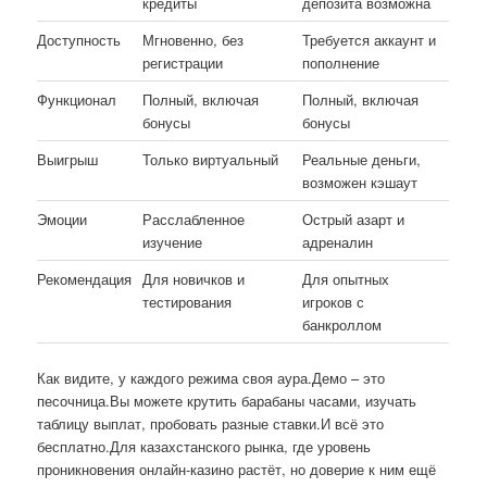
кредиты
депозита возможна
Доступность
Мгновенно, без
Требуется аккаунт и
регистрации
пополнение
Функционал
Полный, включая
Полный, включая
бонусы
бонусы
Выигрыш
Только виртуальный
Реальные деньги,
возможен кэшаут
Эмоции
Расслабленное
Острый азарт и
изучение
адреналин
Рекомендация
Для новичков и
Для опытных
тестирования
игроков с
банкроллом
Как видите, у каждого режима своя аура.Демо – это
песочница.Вы можете крутить барабаны часами, изучать
таблицу выплат, пробовать разные ставки.И всё это
бесплатно.Для казахстанского рынка, где уровень
проникновения онлайн-казино растёт, но доверие к ним ещё