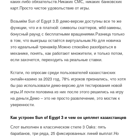
каких-либо обязательств.Никаких СМС, никаких банковских
карт.Просто чистое удовольствие от игры.
Возьмём Sun of Egypt 3.В демо-версии доступны все те же
функции, что и в платной: символы скаттеров, wild-замены,
бонусный раунд с бесплатными вращениями.Разница только
в том, что выигрыш остаётся виртуальным.Но для новичка
это идеальный тренажёр.Можно спокойно разобраться в
механике, понять, как работают множители, и только потом,
если захочется, переходить на реальные ставки.
Кстати, по опросам среди пользователей казахстанских
онлайн-казино за 2023 год, 78% игроков признались, что хотя
бы раз использовали демо-версию для тестирования новой
игры.И почти половина из них после этого решились на игру
на деньги.Демо – это не просто развлечение, это мостик к
уверенности.
Как устроен Sun of Egypt 3 и чем он цепляет казахстанцев
Слот выполнен в классическом стиле 3 Oaks: пять
барабанов, три ряда, 25 фиксированных линий выплат.Но