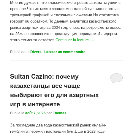
Многие думают, что классические игровые автоматы ушли в
прошлое.Что их место заняли многолинейные видеослоты с
трёхмерной графикой и сложными сюжетами.Но статистика
говорит об обратном.По данным аналитики казахстанского
рынка азартных игр за 2024 год, спрос на ретро-слоты вырос
на 23% по сравнению с предыдущим периодом.И лидером
этого сегмента остаётся
Continuer la lecture
→
Publié dans
Divers
|
Laisser un commentaire
Sultan Cazino: почему
казахстанцы всё чаще
выбирают его для азартных
игр в интернете
Publié le
août 7, 2026
par
Thomas
За последние два года казахстанский рынок онлайн-
гемблинга пережил настоящий бум.Ещё в 2023 году