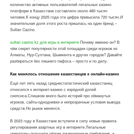
количество активных пользователей легальных казино-
платформ в Казахстане составляло около 480 тысяч
человек.К концу 2025 года эта цифра превысила 720 тысяч.И
значительная доля этого роста пришлась на один бренд –
Sultan Cazino.
sultan casino kz для игры в интернете
Почему именно он? В
чём секрет популярности этой площадки среди игроков из
Алматы, Нур-Султана, Шымкента и других городов? Давайте
разбираться без лишнего пафоса – просто и по делу.
Как менялось отношение казахстанцев к онлайн-казино
Ещё лет пять назад среднестатистический казахстанец
относился к интернет-казино с изрядной долей
скепсиса.Слишком много было историй про обманутых
игроков, сайты-однодневки и непрозрачные условия вывода
средств.Но рынок менялся.
В 2023 году в Казахстане вступили в силу новые правила
регулирования азартных игр в интернете.Легальные
операторы получили чёткие лицензионные требования, а