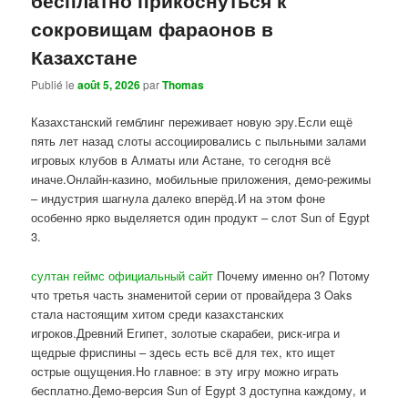
сокровищам фараонов в
Казахстане
Publié le
août 5, 2026
par
Thomas
Казахстанский гемблинг переживает новую эру.Если ещё
пять лет назад слоты ассоциировались с пыльными залами
игровых клубов в Алматы или Астане, то сегодня всё
иначе.Онлайн-казино, мобильные приложения, демо-режимы
– индустрия шагнула далеко вперёд.И на этом фоне
особенно ярко выделяется один продукт – слот Sun of Egypt
3.
султан геймс официальный сайт
Почему именно он? Потому
что третья часть знаменитой серии от провайдера 3 Oaks
стала настоящим хитом среди казахстанских
игроков.Древний Египет, золотые скарабеи, риск-игра и
щедрые фриспины – здесь есть всё для тех, кто ищет
острые ощущения.Но главное: в эту игру можно играть
бесплатно.Демо-версия Sun of Egypt 3 доступна каждому, и