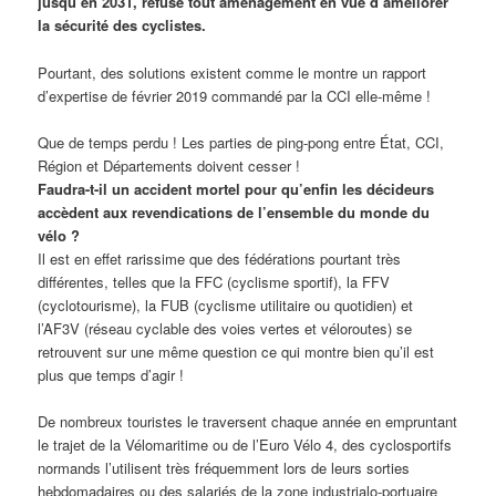
jusqu’en 2031, refuse tout aménagement en vue d’améliorer
la sécurité des cyclistes.
Pourtant, des solutions existent comme le montre un rapport
d’expertise de février 2019 commandé par la CCI elle-même !
Que de temps perdu ! Les parties de ping-pong entre État, CCI,
Région et Départements doivent cesser !
Faudra-t-il un accident mortel pour qu’enfin les décideurs
accèdent aux revendications de l’ensemble du monde du
vélo ?
Il est en effet rarissime que des fédérations pourtant très
différentes, telles que la FFC (cyclisme sportif), la FFV
(cyclotourisme), la FUB (cyclisme utilitaire ou quotidien) et
l’AF3V (réseau cyclable des voies vertes et véloroutes) se
retrouvent sur une même question ce qui montre bien qu’il est
plus que temps d’agir !
De nombreux touristes le traversent chaque année en empruntant
le trajet de la Vélomaritime ou de l’Euro Vélo 4, des cyclosportifs
normands l’utilisent très fréquemment lors de leurs sorties
hebdomadaires ou des salariés de la zone industrialo-portuaire