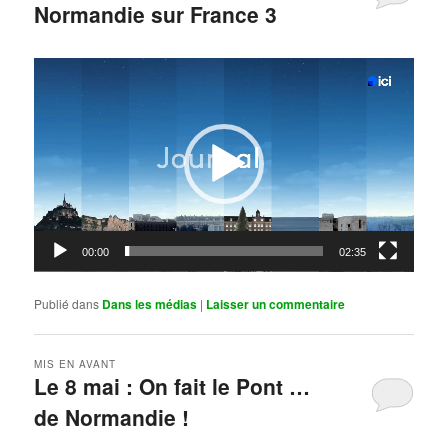
Normandie sur France 3
Publié le
mai 11, 2026
par
Steph
Lecteur
vidéo
00:00
02:35
Publié dans
Dans les médias
|
Laisser un commentaire
MIS EN AVANT
Le 8 mai : On fait le Pont …
de Normandie !