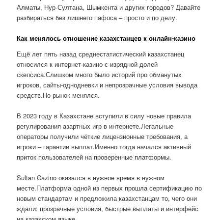
Алматы, Нур-Султана, Шымкента и других городов? Давайте
разбираться без лишнего пафоса – просто и по делу.
Как менялось отношение казахстанцев к онлайн-казино
Ещё лет пять назад среднестатистический казахстанец
относился к интернет-казино с изрядной долей
скепсиса.Слишком много было историй про обманутых
игроков, сайты-однодневки и непрозрачные условия вывода
средств.Но рынок менялся.
В 2023 году в Казахстане вступили в силу новые правила
регулирования азартных игр в интернете.Легальные
операторы получили чёткие лицензионные требования, а
игроки – гарантии выплат.Именно тогда начался активный
приток пользователей на проверенные платформы.
Sultan Cazino оказался в нужное время в нужном
месте.Платформа одной из первых прошла сертификацию по
новым стандартам и предложила казахстанцам то, чего они
ждали: прозрачные условия, быстрые выплаты и интерфейс
на казахском языке.