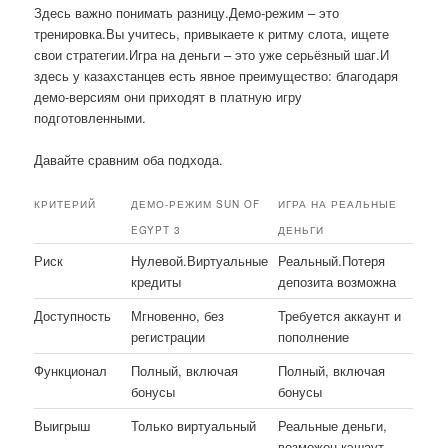
Здесь важно понимать разницу.Демо-режим – это
тренировка.Вы учитесь, привыкаете к ритму слота, ищете
свои стратегии.Игра на деньги – это уже серьёзный шаг.И
здесь у казахстанцев есть явное преимущество: благодаря
демо-версиям они приходят в платную игру
подготовленными.
Давайте сравним оба подхода.
КРИТЕРИЙ
ДЕМО-РЕЖИМ SUN OF
ИГРА НА РЕАЛЬНЫЕ
EGYPT 3
ДЕНЬГИ
Риск
Нулевой.Виртуальные
Реальный.Потеря
кредиты
депозита возможна
Доступность
Мгновенно, без
Требуется аккаунт и
регистрации
пополнение
Функционал
Полный, включая
Полный, включая
бонусы
бонусы
Выигрыш
Только виртуальный
Реальные деньги,
возможен кэшаут