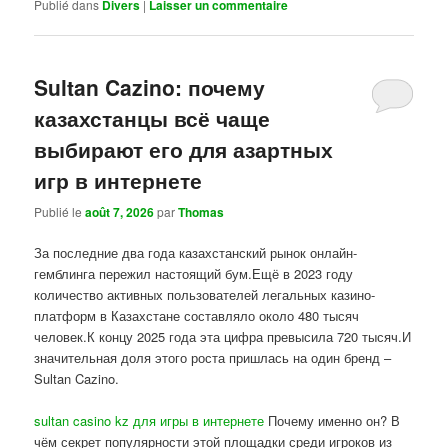
Publié dans
Divers
|
Laisser un commentaire
Sultan Cazino: почему
казахстанцы всё чаще
выбирают его для азартных
игр в интернете
Publié le
août 7, 2026
par
Thomas
За последние два года казахстанский рынок онлайн-
гемблинга пережил настоящий бум.Ещё в 2023 году
количество активных пользователей легальных казино-
платформ в Казахстане составляло около 480 тысяч
человек.К концу 2025 года эта цифра превысила 720 тысяч.И
значительная доля этого роста пришлась на один бренд –
Sultan Cazino.
sultan casino kz для игры в интернете
Почему именно он? В
чём секрет популярности этой площадки среди игроков из