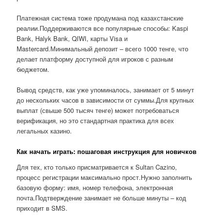
Платежная система тоже продумана под казахстанские
реалии.Поддерживаются все популярные способы: Kaspi
Bank, Halyk Bank, QIWI, карты Visa и
Mastercard.Минимальный депозит – всего 1000 тенге, что
делает платформу доступной для игроков с разным
бюджетом.
Вывод средств, как уже упоминалось, занимает от 5 минут
до нескольких часов в зависимости от суммы.Для крупных
выплат (свыше 500 тысяч тенге) может потребоваться
верификация, но это стандартная практика для всех
легальных казино.
Как начать играть: пошаговая инструкция для новичков
Для тех, кто только присматривается к Sultan Cazino,
процесс регистрации максимально прост.Нужно заполнить
базовую форму: имя, номер телефона, электронная
почта.Подтверждение занимает не больше минуты – код
приходит в SMS.