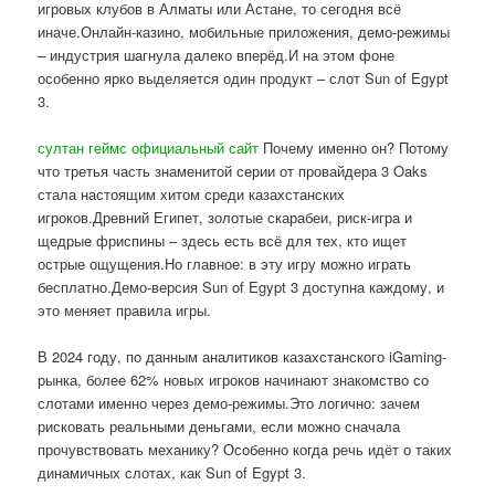
игровых клубов в Алматы или Астане, то сегодня всё
иначе.Онлайн-казино, мобильные приложения, демо-режимы
– индустрия шагнула далеко вперёд.И на этом фоне
особенно ярко выделяется один продукт – слот Sun of Egypt
3.
султан геймс официальный сайт
Почему именно он? Потому
что третья часть знаменитой серии от провайдера 3 Oaks
стала настоящим хитом среди казахстанских
игроков.Древний Египет, золотые скарабеи, риск-игра и
щедрые фриспины – здесь есть всё для тех, кто ищет
острые ощущения.Но главное: в эту игру можно играть
бесплатно.Демо-версия Sun of Egypt 3 доступна каждому, и
это меняет правила игры.
В 2024 году, по данным аналитиков казахстанского iGaming-
рынка, более 62% новых игроков начинают знакомство со
слотами именно через демо-режимы.Это логично: зачем
рисковать реальными деньгами, если можно сначала
прочувствовать механику? Особенно когда речь идёт о таких
динамичных слотах, как Sun of Egypt 3.