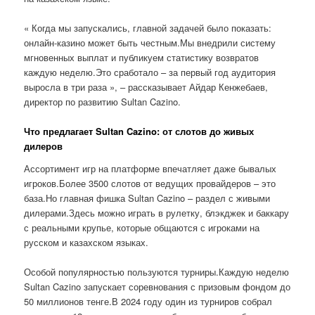
« Когда мы запускались, главной задачей было показать:
онлайн-казино может быть честным.Мы внедрили систему
мгновенных выплат и публикуем статистику возвратов
каждую неделю.Это сработало – за первый год аудитория
выросла в три раза », – рассказывает Айдар Кенжебаев,
директор по развитию Sultan Cazino.
Что предлагает Sultan Cazino: от слотов до живых
дилеров
Ассортимент игр на платформе впечатляет даже бывалых
игроков.Более 3500 слотов от ведущих провайдеров – это
база.Но главная фишка Sultan Cazino – раздел с живыми
дилерами.Здесь можно играть в рулетку, блэкджек и баккару
с реальными крупье, которые общаются с игроками на
русском и казахском языках.
Особой популярностью пользуются турниры.Каждую неделю
Sultan Cazino запускает соревнования с призовым фондом до
50 миллионов тенге.В 2024 году один из турниров собрал