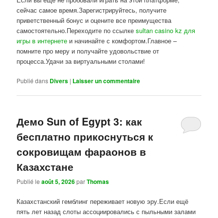
сейчас самое время.Зарегистрируйтесь, получите
приветственный бонус и оцените все преимущества
самостоятельно.Переходите по ссылке
sultan casino kz для
игры в интернете
и начинайте с комфортом.Главное –
помните про меру и получайте удовольствие от
процесса.Удачи за виртуальными столами!
Publié dans
Divers
|
Laisser un commentaire
Демо Sun of Egypt 3: как
бесплатно прикоснуться к
сокровищам фараонов в
Казахстане
Publié le
août 5, 2026
par
Thomas
Казахстанский гемблинг переживает новую эру.Если ещё
пять лет назад слоты ассоциировались с пыльными залами