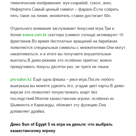
тематические изображения: жук-скарабей, сокол, анкх,
Нефертити.Самый ценный символ – фараон.Если собрать
пять таких на линии, множитель ставки достигает 50x.
Отдельного внимания заслуживает бонусная игра.Три и
более
soeva.com.br
скаттера (символ солнца) активируют 10
фриспинов.Во время бесплатных вращений на барабанах
появляются специальные символы с множителями.Они могут
накапливаться, и в итоге вы получаете внушительные
выплаты.В демо-режиме это особенно приятно: можно
прокручивать бонусы десятки раз, не тратя ни тиына.
pro-salon.kz
Ещё одна фишка – риск-игра.После любого
выигрыша вы можете удвоить его, угадав цвет карты.В демо-
версии это позволяет почувствовать азарт без
последствий.Многие казахстанские игроки, особенно из
Шымкента и Караганды, обожают эту функцию.Она
добавляет драйва.
Демо Sun of Egypt 3 vs игра на деньги: что выбрать
казахстанскому игроку