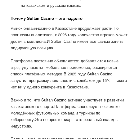
на казахском и русском языках.
Почему Sultan Cazino – это надолго
Рынок онлайн-казино в Казахстане продолжает расти.По
прогнозам аналитиков, к 2026 году количество игроков может
достичь миллиона.И Sultan Cazino имеет все шансы занять
лидирующую позицию.
Платформа постоянно обновляется: добавляются новые
игры, улучшается мобильное приложение, расширяется
список платёжных методов.В 2025 году Sultan Cazino
запустил программу лояльности с кэшбэком до 15% – такого
нет ни у одного конкурента в Казахстане.
Важно и то, что Sultan Cazino активно участвует в развитии
казахстанского спорта.Платформа спонсирует несколько
молодёжных футбольных команд и турниры по
киберспорту.Это не просто пиар – это реальный вклад в
индустрию.
Если вы ещё не пробовали играть на этой платформе,