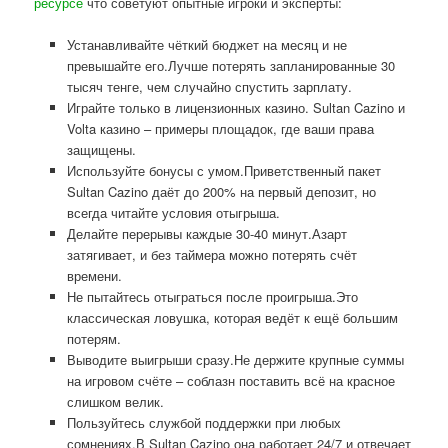
ресурсе
что советуют опытные игроки и эксперты:
Устанавливайте чёткий бюджет на месяц и не
превышайте его.Лучше потерять запланированные 30
тысяч тенге, чем случайно спустить зарплату.
Играйте только в лицензионных казино. Sultan Cazino и
Volta казино – примеры площадок, где ваши права
защищены.
Используйте бонусы с умом.Приветственный пакет
Sultan Cazino даёт до 200% на первый депозит, но
всегда читайте условия отыгрыша.
Делайте перерывы каждые 30-40 минут.Азарт
затягивает, и без таймера можно потерять счёт
времени.
Не пытайтесь отыграться после проигрыша.Это
классическая ловушка, которая ведёт к ещё большим
потерям.
Выводите выигрыши сразу.Не держите крупные суммы
на игровом счёте – соблазн поставить всё на красное
слишком велик.
Пользуйтесь службой поддержки при любых
сомнениях.В Sultan Cazino она работает 24/7 и отвечает