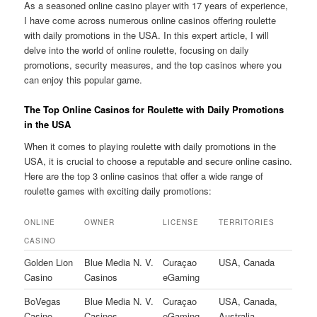
As a seasoned online casino player with 17 years of experience,
I have come across numerous online casinos offering roulette
with daily promotions in the USA. In this expert article, I will
delve into the world of online roulette, focusing on daily
promotions, security measures, and the top casinos where you
can enjoy this popular game.
The Top Online Casinos for Roulette with Daily Promotions
in the USA
When it comes to playing roulette with daily promotions in the
USA, it is crucial to choose a reputable and secure online casino.
Here are the top 3 online casinos that offer a wide range of
roulette games with exciting daily promotions:
ONLINE
OWNER
LICENSE
TERRITORIES
CASINO
Golden Lion
Blue Media N. V.
Curaçao
USA, Canada
Casino
Casinos
eGaming
BoVegas
Blue Media N. V.
Curaçao
USA, Canada,
Casino
Casinos
eGaming
Australia