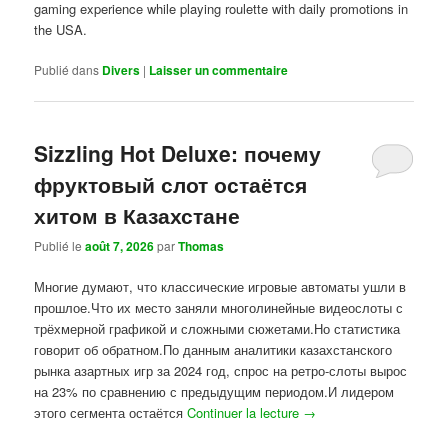
gaming experience while playing roulette with daily promotions in
the USA.
Publié dans
Divers
|
Laisser un commentaire
Sizzling Hot Deluxe: почему
фруктовый слот остаётся
хитом в Казахстане
Publié le
août 7, 2026
par
Thomas
Многие думают, что классические игровые автоматы ушли в
прошлое.Что их место заняли многолинейные видеослоты с
трёхмерной графикой и сложными сюжетами.Но статистика
говорит об обратном.По данным аналитики казахстанского
рынка азартных игр за 2024 год, спрос на ретро-слоты вырос
на 23% по сравнению с предыдущим периодом.И лидером
этого сегмента остаётся
Continuer la lecture
→