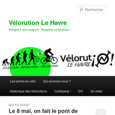
Aller
Aller
au
au
Rech
contenu
contenu
principal
secondaire
Vélorution Le Havre
Eteignez vos moteurs ! Respirez le bonheur !
Menu
Les perles du vélo
Qui sommes nous ?
principal
Historique des Vélorutions
Cartoparty !
DIY
Se relier
MIS EN AVANT
Le 8 mai, on fait le pont de