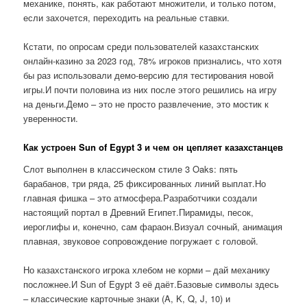
механике, понять, как работают множители, и только потом,
если захочется, переходить на реальные ставки.
Кстати, по опросам среди пользователей казахстанских
онлайн-казино за 2023 год, 78% игроков признались, что хотя
бы раз использовали демо-версию для тестирования новой
игры.И почти половина из них после этого решились на игру
на деньги.Демо – это не просто развлечение, это мостик к
уверенности.
Как устроен Sun of Egypt 3 и чем он цепляет казахстанцев
Слот выполнен в классическом стиле 3 Oaks: пять
барабанов, три ряда, 25 фиксированных линий выплат.Но
главная фишка – это атмосфера.Разработчики создали
настоящий портал в Древний Египет.Пирамиды, песок,
иероглифы и, конечно, сам фараон.Визуал сочный, анимация
плавная, звуковое сопровождение погружает с головой.
Но казахстанского игрока хлебом не корми – дай механику
посложнее.И Sun of Egypt 3 её даёт.Базовые символы здесь
– классические карточные знаки (A, K, Q, J, 10) и