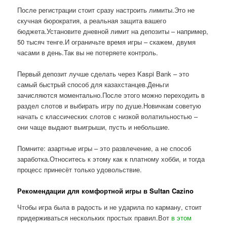
После регистрации стоит сразу настроить лимиты.Это не
скучная бюрократия, а реальная защита вашего
бюджета.Установите дневной лимит на депозиты – например,
50 тысяч тенге.И ограничьте время игры – скажем, двумя
часами в день.Так вы не потеряете контроль.
Первый депозит лучше сделать через Kaspi Bank – это
самый быстрый способ для казахстанцев.Деньги
зачисляются моментально.После этого можно переходить в
раздел слотов и выбирать игру по душе.Новичкам советую
начать с классических слотов с низкой волатильностью –
они чаще выдают выигрыши, пусть и небольшие.
Помните: азартные игры – это развлечение, а не способ
заработка.Относитесь к этому как к платному хобби, и тогда
процесс принесёт только удовольствие.
Рекомендации для комфортной игры в Sultan Cazino
Чтобы игра была в радость и не ударила по карману, стоит
придерживаться нескольких простых правил.Вот
в этом