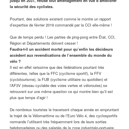
jusqu’en 2031, refuse tout aménagement en vue d’améliorer
la sécurité des cyclistes.
Pourtant, des solutions existent comme le montre un rapport
d’expertise de février 2019 commandé par la CCI elle-même !
Que de temps perdu ! Les parties de ping-pong entre État, CCI,
Région et Départements doivent cesser !
Faudra-t-il un accident mortel pour qu’enfin les décideurs
accèdent aux revendications de l’ensemble du monde du
vélo ?
Il est en effet rarissime que des fédérations pourtant très
différentes, telles que la FFC (cyclisme sportif), la FFV
(cyclotourisme), la FUB (cyclisme utilitaire ou quotidien) et
l’AF3V (réseau cyclable des voies vertes et véloroutes) se
retrouvent sur une même question ce qui montre bien qu’il est
plus que temps d’agir !
De nombreux touristes le traversent chaque année en empruntant
le trajet de la Vélomaritime ou de l’Euro Vélo 4, des cyclosportifs
normands l’utilisent très fréquemment lors de leurs sorties
hebdomadaires ou des salariés de la zone industrialo-portuaire