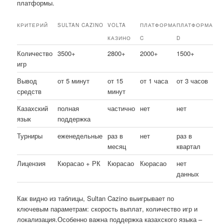
платформы.
КРИТЕРИЙ
SULTAN CAZINO
VOLTA
ПЛАТФОРМА
ПЛАТФОРМА
КАЗИНО
C
D
Количество
3500+
2800+
2000+
1500+
игр
Вывод
от 5 минут
от 15
от 1 часа
от 3 часов
средств
минут
Казахский
полная
частично
нет
нет
язык
поддержка
Турниры
еженедельные
раз в
нет
раз в
месяц
квартал
Лицензия
Кюрасао + РК
Кюрасао
Кюрасао
нет
данных
Как видно из таблицы, Sultan Cazino выигрывает по
ключевым параметрам: скорость выплат, количество игр и
локализация.Особенно важна поддержка казахского языка –