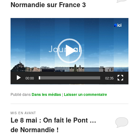
Normandie sur France 3
Publié le
mai 11, 2026
par
Steph
Lecteur
vidéo
00:00
02:35
Publié dans
Dans les médias
|
Laisser un commentaire
MIS EN AVANT
Le 8 mai : On fait le Pont …
de Normandie !