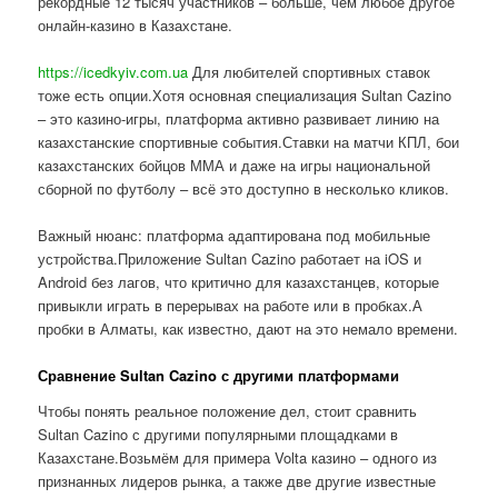
рекордные 12 тысяч участников – больше, чем любое другое
онлайн-казино в Казахстане.
https://icedkyiv.com.ua
Для любителей спортивных ставок
тоже есть опции.Хотя основная специализация Sultan Cazino
– это казино-игры, платформа активно развивает линию на
казахстанские спортивные события.Ставки на матчи КПЛ, бои
казахстанских бойцов ММА и даже на игры национальной
сборной по футболу – всё это доступно в несколько кликов.
Важный нюанс: платформа адаптирована под мобильные
устройства.Приложение Sultan Cazino работает на iOS и
Android без лагов, что критично для казахстанцев, которые
привыкли играть в перерывах на работе или в пробках.А
пробки в Алматы, как известно, дают на это немало времени.
Сравнение Sultan Cazino с другими платформами
Чтобы понять реальное положение дел, стоит сравнить
Sultan Cazino с другими популярными площадками в
Казахстане.Возьмём для примера Volta казино – одного из
признанных лидеров рынка, а также две другие известные