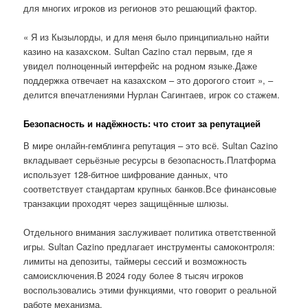
для многих игроков из регионов это решающий фактор.
« Я из Кызылорды, и для меня было принципиально найти
казино на казахском. Sultan Cazino стал первым, где я
увидел полноценный интерфейс на родном языке.Даже
поддержка отвечает на казахском – это дорогого стоит », –
делится впечатлениями Нурлан Сагинтаев, игрок со стажем.
Безопасность и надёжность: что стоит за репутацией
В мире онлайн-гемблинга репутация – это всё. Sultan Cazino
вкладывает серьёзные ресурсы в безопасность.Платформа
использует 128-битное шифрование данных, что
соответствует стандартам крупных банков.Все финансовые
транзакции проходят через защищённые шлюзы.
Отдельного внимания заслуживает политика ответственной
игры. Sultan Cazino предлагает инструменты самоконтроля:
лимиты на депозиты, таймеры сессий и возможность
самоисключения.В 2024 году более 8 тысяч игроков
воспользовались этими функциями, что говорит о реальной
работе механизма.