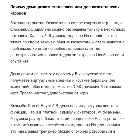
Почему демо-режим стал спасением для казахстанских
игроков
Законодательство Казахстана в сфере азартных игр – штука
сложная.Официально казино разрешены только в нескольких
локациях: Капчагай, Щучинск, Боровое.Но онлайн-сектор
живёт по своим законам.Многие казахстанцы сталкиваются с
проблемой: хочется попробовать новый слот, но
регистрироваться и вносить депозит страшно.Особенно если
опыта нет.
Демо-режим решает эту проблему.Вы запускаете слот,
получаете виртуальные кредиты и крутите барабаны без
каких-либо обязательств.Никаких СМС, никаких банковских
карт.Просто чистое удовольствие от игры.
Возьмём Sun of Egypt 3.В демо-версии доступны все те же
функции, что и в платной: символы скаттеров, wild-замены,
бонусный раунд с бесплатными вращениями.Разница только
в том, что выигрыш остаётся виртуальным.Но для новичка
это идеальный тренажёр.Можно спокойно разобраться в