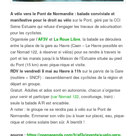
A vélo vers le Pont de Normandie : balade conviviale et
manifestive
pour le droit au vélo
sur le Pont, géré par la CCI
Seine Estuaire qui refuse d’engager les travaux de sécurisation
pour les cyclistes.
Organisée par l’
AF3V
et
La Roue Libre
, la balade se déroulera
entre la place de la gare au Havre (Caen – Le Havre possible en
car Nomad 122, à réserver si vélos) pour se rendre à travers le
port et les marais jusqu’à la Maison de l’Estuaire située au pied
du Pont (15 km) avec pique-nique et visite.
RDV le vendredi 8 mai au Havre à 11h
sur le parvis de la Gare
(routière + SNCF) : rassemblement des cyclistes de la région et
départ en groupe.
Gratuit. Adultes et ados sont en autonomie, chacun s’organise
pour venir et participer (
car Nomad 122
, covoiturage, train) :
seule la balade A/R est encadrée.
A noter : le groupe ne se rendra pas à vélo sur le Pont de
Normandie. Emmener son vélo (ou à louer sur place), eau, pique-
nique et crème solaire bien sûr. A bientôt !
source :
https://openagenda.com/fr/af3v/events/a-velo-vers-