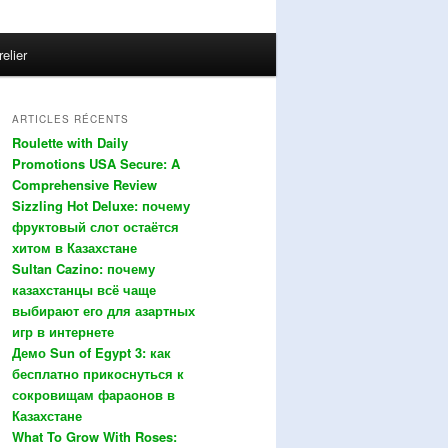
relier
ARTICLES RÉCENTS
Roulette with Daily
Promotions USA Secure: A
Comprehensive Review
Sizzling Hot Deluxe: почему
фруктовый слот остаётся
хитом в Казахстане
Sultan Cazino: почему
казахстанцы всё чаще
выбирают его для азартных
игр в интернете
Демо Sun of Egypt 3: как
бесплатно прикоснуться к
сокровищам фараонов в
Казахстане
What To Grow With Roses: