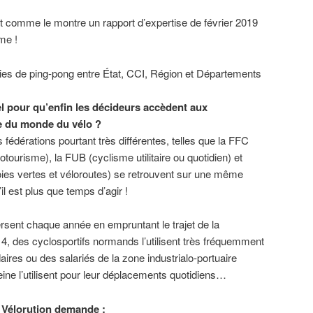
nt comme le montre un rapport d’expertise de février 2019
me !
ies de ping-pong entre État, CCI, Région et Départements
el pour qu’enfin les décideurs accèdent aux
e du monde du vélo ?
s fédérations pourtant très différentes, telles que la FFC
otourisme), la FUB (cyclisme utilitaire ou quotidien) et
oies vertes et véloroutes) se retrouvent sur une même
il est plus que temps d’agir !
rsent chaque année en empruntant le trajet de la
 4, des cyclosportifs normands l’utilisent très fréquemment
ires ou des salariés de la zone industrialo-portuaire
Seine l’utilisent pour leur déplacements quotidiens…
H Vélorution demande :