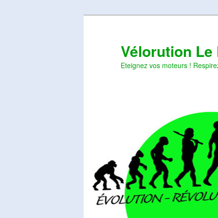
Aller
Aller
au
au
contenu
contenu
Vélorution Le
principal
secondaire
Eteignez vos moteurs ! Respire