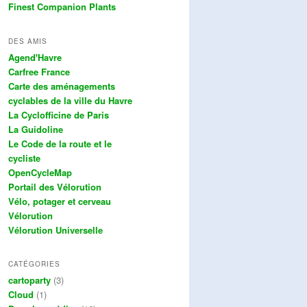
Finest Companion Plants
DES AMIS
Agend'Havre
Carfree France
Carte des aménagements
cyclables de la ville du Havre
La Cyclofficine de Paris
La Guidoline
Le Code de la route et le
cycliste
OpenCycleMap
Portail des Vélorution
Vélo, potager et cerveau
Vélorution
Vélorution Universelle
CATÉGORIES
cartoparty
(3)
Cloud
(1)