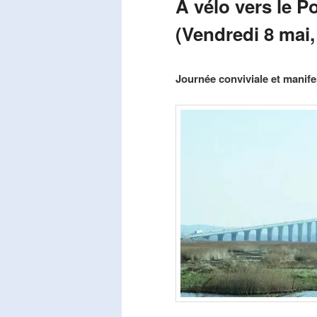
A vélo vers le P
(Vendredi 8 mai,
Publié le
mars 29, 2026
par
Steph
Journée conviviale et manifes