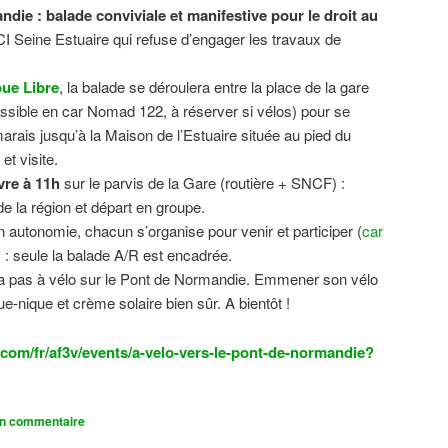
ndie : balade conviviale et manifestive
pour le droit au
CI Seine Estuaire qui refuse d’engager les travaux de
.
ue Libre
, la balade se déroulera entre la place de la gare
sible en car Nomad 122, à réserver si vélos) pour se
 marais jusqu’à la Maison de l’Estuaire située au pied du
t visite.
vre à 11h
sur le parvis de la Gare (routière + SNCF) :
 la région et départ en groupe.
n autonomie, chacun s’organise pour venir et participer (
car
n) : seule la balade A/R est encadrée.
dra pas à vélo sur le Pont de Normandie. Emmener son vélo
ue-nique et crème solaire bien sûr. A bientôt !
com/fr/af3v/events/a-velo-vers-le-pont-de-normandie?
un commentaire