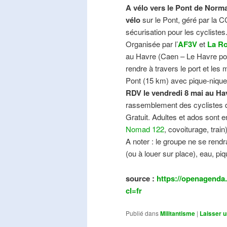
A vélo vers le Pont de Norma
vélo
sur le Pont, géré par la C
sécurisation pour les cyclistes
Organisée par l’
AF3V
et
La Ro
au Havre (Caen – Le Havre pos
rendre à travers le port et les
Pont (15 km) avec pique-nique e
RDV le vendredi 8 mai au Ha
rassemblement des cyclistes de
Gratuit. Adultes et ados sont e
Nomad 122
, covoiturage, trai
A noter : le groupe ne se ren
(ou à louer sur place), eau, piq
source :
https://openagenda.
cl=fr
Publié dans
Militantisme
|
Laisser 