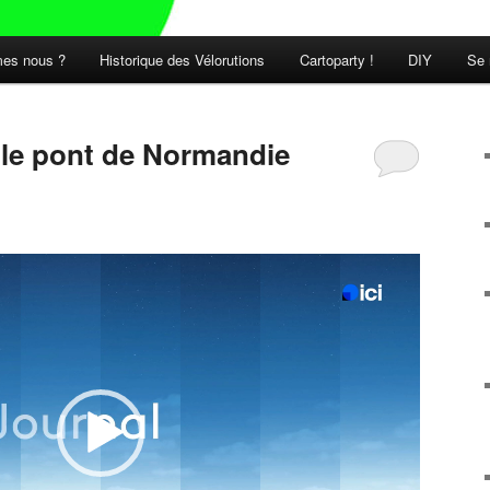
es nous ?
Historique des Vélorutions
Cartoparty !
DIY
Se 
t le pont de Normandie