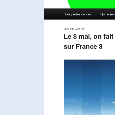
Menu
Les perles du vélo
Qui somm
principal
MIS EN AVANT
Le 8 mai, on fai
sur France 3
Publié le
mai 11, 2026
par
Steph
Lecteur
vidéo