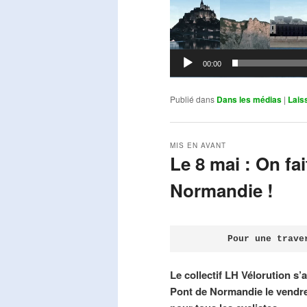
00:00
Publié dans
Dans les médias
|
Lais
MIS EN AVANT
Le 8 mai : On fa
Normandie !
Publié le
avril 18, 2026
par
Steph
Pour une trave
Le collectif LH Vélorution s’
Pont de Normandie le vendre