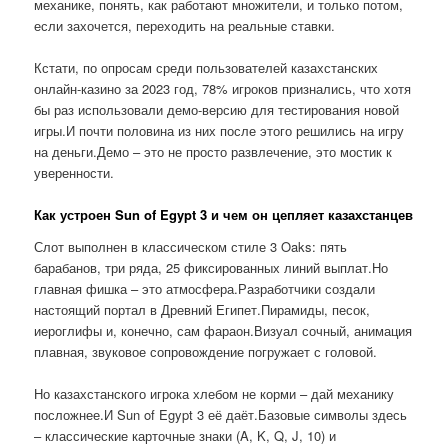
механике, понять, как работают множители, и только потом,
если захочется, переходить на реальные ставки.
Кстати, по опросам среди пользователей казахстанских
онлайн-казино за 2023 год, 78% игроков признались, что хотя
бы раз использовали демо-версию для тестирования новой
игры.И почти половина из них после этого решились на игру
на деньги.Демо – это не просто развлечение, это мостик к
уверенности.
Как устроен Sun of Egypt 3 и чем он цепляет казахстанцев
Слот выполнен в классическом стиле 3 Oaks: пять
барабанов, три ряда, 25 фиксированных линий выплат.Но
главная фишка – это атмосфера.Разработчики создали
настоящий портал в Древний Египет.Пирамиды, песок,
иероглифы и, конечно, сам фараон.Визуал сочный, анимация
плавная, звуковое сопровождение погружает с головой.
Но казахстанского игрока хлебом не корми – дай механику
посложнее.И Sun of Egypt 3 её даёт.Базовые символы здесь
– классические карточные знаки (A, K, Q, J, 10) и