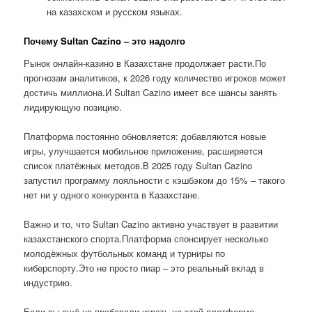
на казахском и русском языках.
Почему Sultan Cazino – это надолго
Рынок онлайн-казино в Казахстане продолжает расти.По
прогнозам аналитиков, к 2026 году количество игроков может
достичь миллиона.И Sultan Cazino имеет все шансы занять
лидирующую позицию.
Платформа постоянно обновляется: добавляются новые
игры, улучшается мобильное приложение, расширяется
список платёжных методов.В 2025 году Sultan Cazino
запустил программу лояльности с кэшбэком до 15% – такого
нет ни у одного конкурента в Казахстане.
Важно и то, что Sultan Cazino активно участвует в развитии
казахстанского спорта.Платформа спонсирует несколько
молодёжных футбольных команд и турниры по
киберспорту.Это не просто пиар – это реальный вклад в
индустрию.
Если вы ещё не пробовали играть на этой платформе,