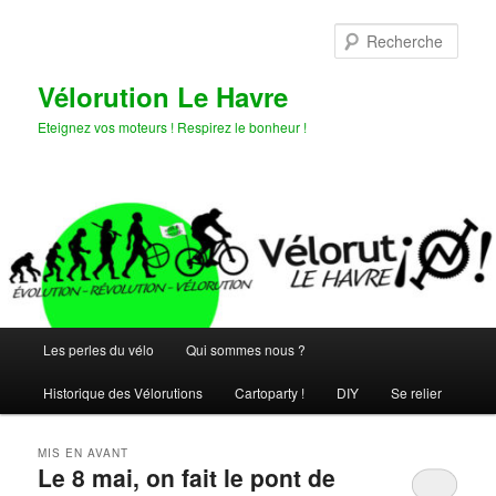
Aller
Aller
au
au
Rech
contenu
contenu
principal
secondaire
Vélorution Le Havre
Eteignez vos moteurs ! Respirez le bonheur !
Menu
Les perles du vélo
Qui sommes nous ?
principal
Historique des Vélorutions
Cartoparty !
DIY
Se relier
MIS EN AVANT
Le 8 mai, on fait le pont de