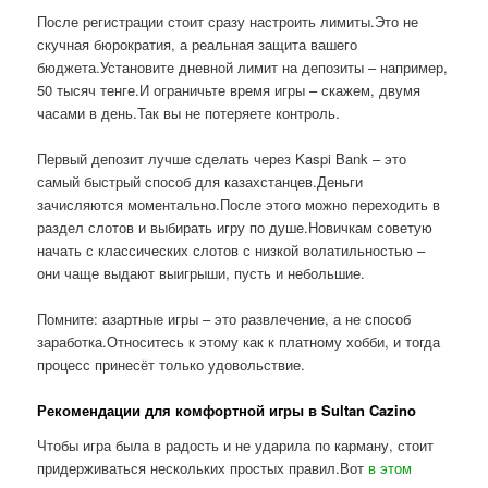
После регистрации стоит сразу настроить лимиты.Это не
скучная бюрократия, а реальная защита вашего
бюджета.Установите дневной лимит на депозиты – например,
50 тысяч тенге.И ограничьте время игры – скажем, двумя
часами в день.Так вы не потеряете контроль.
Первый депозит лучше сделать через Kaspi Bank – это
самый быстрый способ для казахстанцев.Деньги
зачисляются моментально.После этого можно переходить в
раздел слотов и выбирать игру по душе.Новичкам советую
начать с классических слотов с низкой волатильностью –
они чаще выдают выигрыши, пусть и небольшие.
Помните: азартные игры – это развлечение, а не способ
заработка.Относитесь к этому как к платному хобби, и тогда
процесс принесёт только удовольствие.
Рекомендации для комфортной игры в Sultan Cazino
Чтобы игра была в радость и не ударила по карману, стоит
придерживаться нескольких простых правил.Вот
в этом