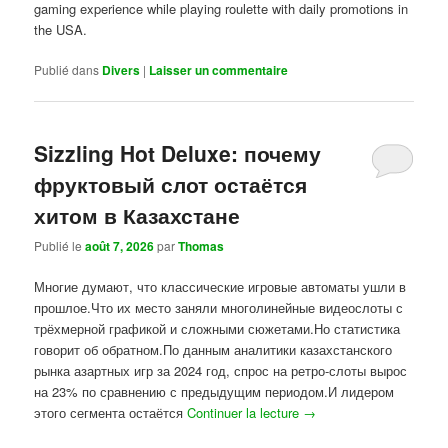
gaming experience while playing roulette with daily promotions in
the USA.
Publié dans
Divers
|
Laisser un commentaire
Sizzling Hot Deluxe: почему
фруктовый слот остаётся
хитом в Казахстане
Publié le
août 7, 2026
par
Thomas
Многие думают, что классические игровые автоматы ушли в
прошлое.Что их место заняли многолинейные видеослоты с
трёхмерной графикой и сложными сюжетами.Но статистика
говорит об обратном.По данным аналитики казахстанского
рынка азартных игр за 2024 год, спрос на ретро-слоты вырос
на 23% по сравнению с предыдущим периодом.И лидером
этого сегмента остаётся
Continuer la lecture
→