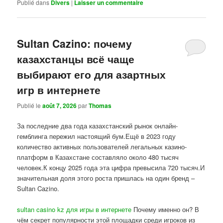
Publié dans
Divers
|
Laisser un commentaire
Sultan Cazino: почему
казахстанцы всё чаще
выбирают его для азартных
игр в интернете
Publié le
août 7, 2026
par
Thomas
За последние два года казахстанский рынок онлайн-
гемблинга пережил настоящий бум.Ещё в 2023 году
количество активных пользователей легальных казино-
платформ в Казахстане составляло около 480 тысяч
человек.К концу 2025 года эта цифра превысила 720 тысяч.И
значительная доля этого роста пришлась на один бренд –
Sultan Cazino.
sultan casino kz для игры в интернете
Почему именно он? В
чём секрет популярности этой площадки среди игроков из