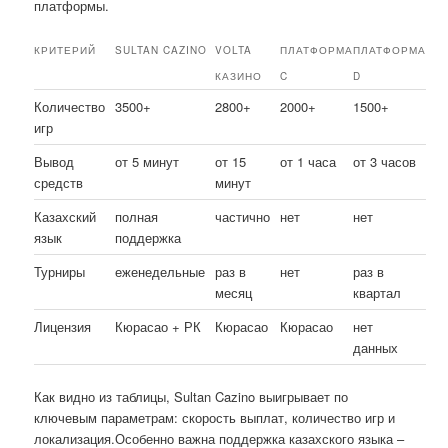
платформы.
КРИТЕРИЙ
SULTAN CAZINO
VOLTA
ПЛАТФОРМА
ПЛАТФОРМА
КАЗИНО
C
D
Количество
3500+
2800+
2000+
1500+
игр
Вывод
от 5 минут
от 15
от 1 часа
от 3 часов
средств
минут
Казахский
полная
частично
нет
нет
язык
поддержка
Турниры
еженедельные
раз в
нет
раз в
месяц
квартал
Лицензия
Кюрасао + РК
Кюрасао
Кюрасао
нет
данных
Как видно из таблицы, Sultan Cazino выигрывает по
ключевым параметрам: скорость выплат, количество игр и
локализация.Особенно важна поддержка казахского языка –