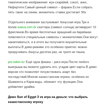
тематические изображения: жук-скарабей, сокол, анкх,
Нефертити.Самый ценный символ – фараон.Если собрать
пять таких на линии, множитель ставки достигает 50x.
Отдельного внимания заслуживает бонусная игра.Три и
более
soeva.com.br
скаттера (символ солнца) активируют 10
фриспинов.Во время бесплатных вращений на барабанах
появляются специальные символы с множителями.Они могут
накапливаться, и в итоге вы получаете внушительные
выплаты.В демо-режиме это особенно приятно: можно
прокручивать бонусы десятки раз, не тратя ни тиына.
pro-salon.kz
Ещё одна фишка – риск-игра.После любого
выигрыша вы можете удвоить его, угадав цвет карты.В демо-
версии это позволяет почувствовать азарт без
последствий.Многие казахстанские игроки, особенно из
Шымкента и Караганды, обожают эту функцию.Она
добавляет драйва.
Демо Sun of Egypt 3 vs игра на деньги: что выбрать
казахстанскому игроку