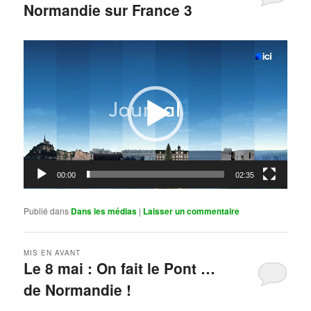
Normandie sur France 3
Publié le
mai 11, 2026
par
Steph
Lecteur
vidéo
00:00
02:35
Publié dans
Dans les médias
|
Laisser un commentaire
MIS EN AVANT
Le 8 mai : On fait le Pont …
de Normandie !