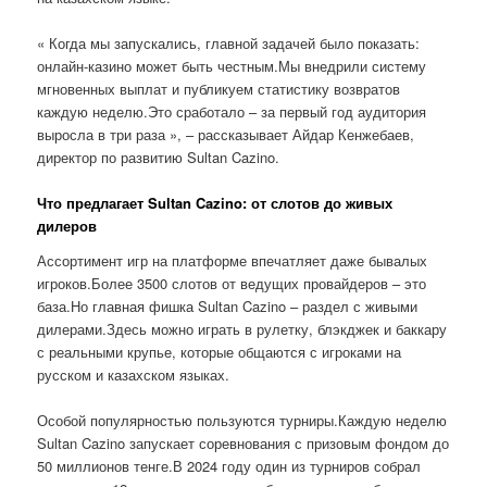
« Когда мы запускались, главной задачей было показать:
онлайн-казино может быть честным.Мы внедрили систему
мгновенных выплат и публикуем статистику возвратов
каждую неделю.Это сработало – за первый год аудитория
выросла в три раза », – рассказывает Айдар Кенжебаев,
директор по развитию Sultan Cazino.
Что предлагает Sultan Cazino: от слотов до живых
дилеров
Ассортимент игр на платформе впечатляет даже бывалых
игроков.Более 3500 слотов от ведущих провайдеров – это
база.Но главная фишка Sultan Cazino – раздел с живыми
дилерами.Здесь можно играть в рулетку, блэкджек и баккару
с реальными крупье, которые общаются с игроками на
русском и казахском языках.
Особой популярностью пользуются турниры.Каждую неделю
Sultan Cazino запускает соревнования с призовым фондом до
50 миллионов тенге.В 2024 году один из турниров собрал