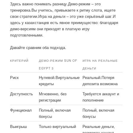
Здесь важно понимать разницу.Демо-режим – это
тренировка.Вы учитесь, привыкаете к ритму слота, ищете
свои стратегии.Игра на деньги – это уже серьёзный шаг.И
здесь у казахстанцев есть явное преимущество: благодаря
демо-версиям они приходят в платную игру
подготовленными.
Давайте сравним оба подхода.
КРИТЕРИЙ
ДЕМО-РЕЖИМ SUN OF
ИГРА НА РЕАЛЬНЫЕ
EGYPT 3
ДЕНЬГИ
Риск
Нулевой.Виртуальные
Реальный.Потеря
кредиты
депозита возможна
Доступность
Мгновенно, без
Требуется аккаунт и
регистрации
пополнение
Функционал
Полный, включая
Полный, включая
бонусы
бонусы
Выигрыш
Только виртуальный
Реальные деньги,
возможен кэшаут