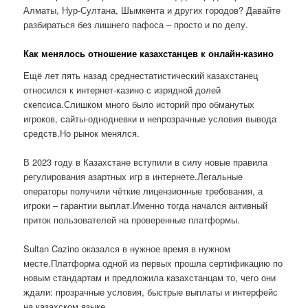
Алматы, Нур-Султана, Шымкента и других городов? Давайте
разбираться без лишнего пафоса – просто и по делу.
Как менялось отношение казахстанцев к онлайн-казино
Ещё лет пять назад среднестатистический казахстанец
относился к интернет-казино с изрядной долей
скепсиса.Слишком много было историй про обманутых
игроков, сайты-однодневки и непрозрачные условия вывода
средств.Но рынок менялся.
В 2023 году в Казахстане вступили в силу новые правила
регулирования азартных игр в интернете.Легальные
операторы получили чёткие лицензионные требования, а
игроки – гарантии выплат.Именно тогда начался активный
приток пользователей на проверенные платформы.
Sultan Cazino оказался в нужное время в нужном
месте.Платформа одной из первых прошла сертификацию по
новым стандартам и предложила казахстанцам то, чего они
ждали: прозрачные условия, быстрые выплаты и интерфейс
на казахском языке.