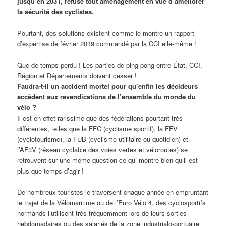
jusqu’en 2031, refuse tout aménagement en vue d’améliorer
la sécurité des cyclistes.
Pourtant, des solutions existent comme le montre un rapport
d’expertise de février 2019 commandé par la CCI elle-même !
Que de temps perdu ! Les parties de ping-pong entre État, CCI,
Région et Départements doivent cesser !
Faudra-t-il un accident mortel pour qu’enfin les décideurs
accèdent aux revendications de l’ensemble du monde du
vélo ?
Il est en effet rarissime que des fédérations pourtant très
différentes, telles que la FFC (cyclisme sportif), la FFV
(cyclotourisme), la FUB (cyclisme utilitaire ou quotidien) et
l’AF3V (réseau cyclable des voies vertes et véloroutes) se
retrouvent sur une même question ce qui montre bien qu’il est
plus que temps d’agir !
De nombreux touristes le traversent chaque année en empruntant
le trajet de la Vélomaritime ou de l’Euro Vélo 4, des cyclosportifs
normands l’utilisent très fréquemment lors de leurs sorties
hebdomadaires ou des salariés de la zone industrialo-portuaire