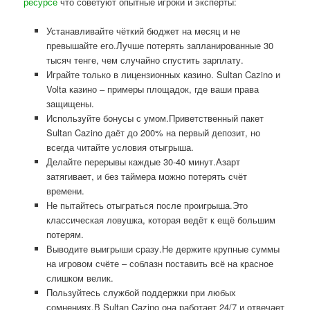
ресурсе
что советуют опытные игроки и эксперты:
Устанавливайте чёткий бюджет на месяц и не
превышайте его.Лучше потерять запланированные 30
тысяч тенге, чем случайно спустить зарплату.
Играйте только в лицензионных казино. Sultan Cazino и
Volta казино – примеры площадок, где ваши права
защищены.
Используйте бонусы с умом.Приветственный пакет
Sultan Cazino даёт до 200% на первый депозит, но
всегда читайте условия отыгрыша.
Делайте перерывы каждые 30-40 минут.Азарт
затягивает, и без таймера можно потерять счёт
времени.
Не пытайтесь отыграться после проигрыша.Это
классическая ловушка, которая ведёт к ещё большим
потерям.
Выводите выигрыши сразу.Не держите крупные суммы
на игровом счёте – соблазн поставить всё на красное
слишком велик.
Пользуйтесь службой поддержки при любых
сомнениях.В Sultan Cazino она работает 24/7 и отвечает