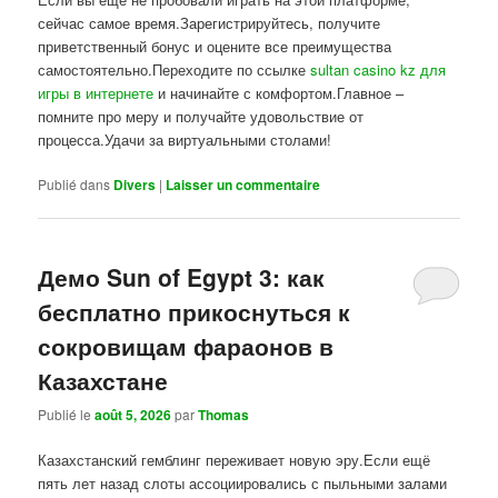
сейчас самое время.Зарегистрируйтесь, получите
приветственный бонус и оцените все преимущества
самостоятельно.Переходите по ссылке
sultan casino kz для
игры в интернете
и начинайте с комфортом.Главное –
помните про меру и получайте удовольствие от
процесса.Удачи за виртуальными столами!
Publié dans
Divers
|
Laisser un commentaire
Демо Sun of Egypt 3: как
бесплатно прикоснуться к
сокровищам фараонов в
Казахстане
Publié le
août 5, 2026
par
Thomas
Казахстанский гемблинг переживает новую эру.Если ещё
пять лет назад слоты ассоциировались с пыльными залами