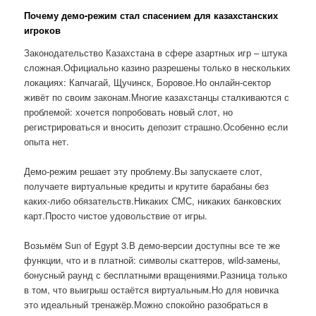
Почему демо-режим стал спасением для казахстанских
игроков
Законодательство Казахстана в сфере азартных игр – штука
сложная.Официально казино разрешены только в нескольких
локациях: Капчагай, Щучинск, Боровое.Но онлайн-сектор
живёт по своим законам.Многие казахстанцы сталкиваются с
проблемой: хочется попробовать новый слот, но
регистрироваться и вносить депозит страшно.Особенно если
опыта нет.
Демо-режим решает эту проблему.Вы запускаете слот,
получаете виртуальные кредиты и крутите барабаны без
каких-либо обязательств.Никаких СМС, никаких банковских
карт.Просто чистое удовольствие от игры.
Возьмём Sun of Egypt 3.В демо-версии доступны все те же
функции, что и в платной: символы скаттеров, wild-замены,
бонусный раунд с бесплатными вращениями.Разница только
в том, что выигрыш остаётся виртуальным.Но для новичка
это идеальный тренажёр.Можно спокойно разобраться в