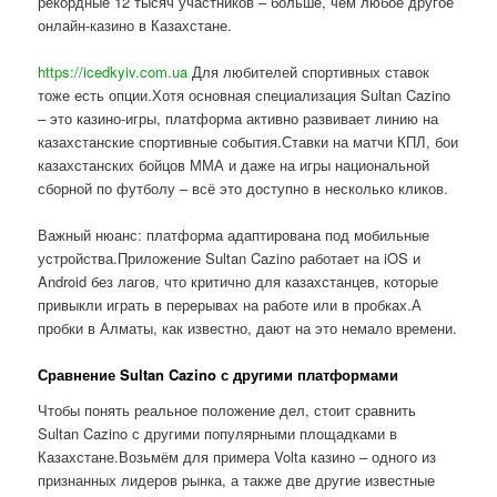
рекордные 12 тысяч участников – больше, чем любое другое
онлайн-казино в Казахстане.
https://icedkyiv.com.ua
Для любителей спортивных ставок
тоже есть опции.Хотя основная специализация Sultan Cazino
– это казино-игры, платформа активно развивает линию на
казахстанские спортивные события.Ставки на матчи КПЛ, бои
казахстанских бойцов ММА и даже на игры национальной
сборной по футболу – всё это доступно в несколько кликов.
Важный нюанс: платформа адаптирована под мобильные
устройства.Приложение Sultan Cazino работает на iOS и
Android без лагов, что критично для казахстанцев, которые
привыкли играть в перерывах на работе или в пробках.А
пробки в Алматы, как известно, дают на это немало времени.
Сравнение Sultan Cazino с другими платформами
Чтобы понять реальное положение дел, стоит сравнить
Sultan Cazino с другими популярными площадками в
Казахстане.Возьмём для примера Volta казино – одного из
признанных лидеров рынка, а также две другие известные