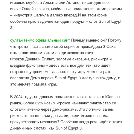
игровых клубов в Алматы или Астане, то сегодня всё
иначе.Онлайн-казино, мобильные приложения, демо-режимы
– индустрия шагнула далеко вперёд.И на этом фоне
особенно ярко выделяется один продукт – слот Sun of Egypt
3.
султан геймс официальный сайт
Почему именно он? Потому
что третья часть знаменитой серии от провайдера 3 Oaks
стала настоящим хитом среди казахстанских
игроков.Древний Египет, золотые скарабеи, риск-игра и
щедрые фриспины – здесь есть всё для тех, кто ищет
острые ощущения.Но главное: в эту игру можно играть
бесплатно.Демо-версия Sun of Egypt 3 доступна каждому, и
это меняет правила игры.
В 2024 году, по данным аналитиков казахстанского iGaming-
рынка, более 62% новых игроков начинают знакомство со
слотами именно через демо-режимы.Это логично: зачем
рисковать реальными деньгами, если можно сначала
прочувствовать механику? Особенно когда речь идёт о таких
динамичных слотах, как Sun of Egypt 3.