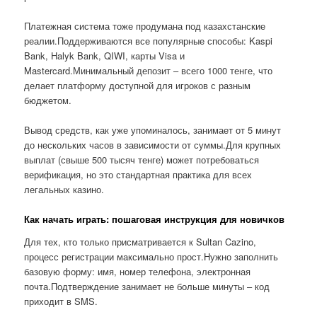
Платежная система тоже продумана под казахстанские
реалии.Поддерживаются все популярные способы: Kaspi
Bank, Halyk Bank, QIWI, карты Visa и
Mastercard.Минимальный депозит – всего 1000 тенге, что
делает платформу доступной для игроков с разным
бюджетом.
Вывод средств, как уже упоминалось, занимает от 5 минут
до нескольких часов в зависимости от суммы.Для крупных
выплат (свыше 500 тысяч тенге) может потребоваться
верификация, но это стандартная практика для всех
легальных казино.
Как начать играть: пошаговая инструкция для новичков
Для тех, кто только присматривается к Sultan Cazino,
процесс регистрации максимально прост.Нужно заполнить
базовую форму: имя, номер телефона, электронная
почта.Подтверждение занимает не больше минуты – код
приходит в SMS.