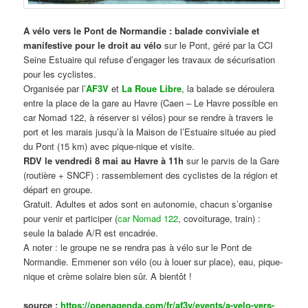
A vélo vers le Pont de Normandie : balade conviviale et
manifestive
pour le droit au vélo
sur le Pont, géré par la CCI
Seine Estuaire qui refuse d’engager les travaux de sécurisation
pour les cyclistes.
Organisée par l’
AF3V
et
La Roue Libre
, la balade se déroulera
entre la place de la gare au Havre (Caen – Le Havre possible en
car Nomad 122, à réserver si vélos) pour se rendre à travers le
port et les marais jusqu’à la Maison de l’Estuaire située au pied
du Pont (15 km) avec pique-nique et visite.
RDV le vendredi 8 mai au Havre à 11h
sur le parvis de la Gare
(routière + SNCF) : rassemblement des cyclistes de la région et
départ en groupe.
Gratuit. Adultes et ados sont en autonomie, chacun s’organise
pour venir et participer (
car Nomad 122
, covoiturage, train) :
seule la balade A/R est encadrée.
A noter : le groupe ne se rendra pas à vélo sur le Pont de
Normandie. Emmener son vélo (ou à louer sur place), eau, pique-
nique et crème solaire bien sûr. A bientôt !
source :
https://openagenda.com/fr/af3v/events/a-velo-vers-