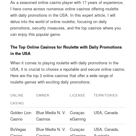
As a seasoned online casino player with 17 years of experience,
I have come across numerous online casinos offering roulette
with daily promotions in the USA. In this expert article, I will
delve into the world of online roulette, focusing on daily
promotions, security measures, and the top casinos where you
can enjoy this popular game.
The Top Online Casinos for Roulette with Daily Promotions
in the USA
When it comes to playing roulette with daily promotions in the
USA, it is crucial to choose a reputable and secure online casino.
Here are the top 3 online casinos that offer a wide range of
roulette games with exciting daily promotions:
ONLINE
OWNER
LICENSE
TERRITORIES
CASINO
Golden Lion
Blue Media N. V.
Curaçao
USA, Canada
Casino
Casinos
eGaming
BoVegas
Blue Media N. V.
Curaçao
USA, Canada,
Casino
Casinos
eGaming
Australia