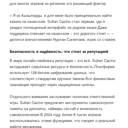
для многих игроков из регионов это решающий фактор.
« Я из Кызылорды, и для меня было принципиально найти
казино на казахском. Sultan Cazino стал первым, где я
увидел полноценный интерфейс на родном языке.Даже
поддержка отвечает на казахском – это дорогого стоит », –
делится впечатлениями Нурлан Сагинтаев, игрок со стажем.
Безопасность и надёжность: что стоит за репутацией
В мире онлайн-гемблинга репутация – это всё. Sultan Cazino
вкладывает серьёзные ресурсы в безопасность.Платформа
использует 128-битное шифрование данных, что
соответствует стандартам крупных банков.Все финансовые
транзакции проходят через защищённые шлюзы.
Отдельного внимания заслуживает политика ответственной
игры. Sultan Cazino предлагает инструменты самоконтроля:
лимиты на депозиты, таймеры сессий и возможность
самоисключения.В 2024 году более 8 тысяч игроков
воспользовались этими функциями, что говорит о реальной
работе механизма.