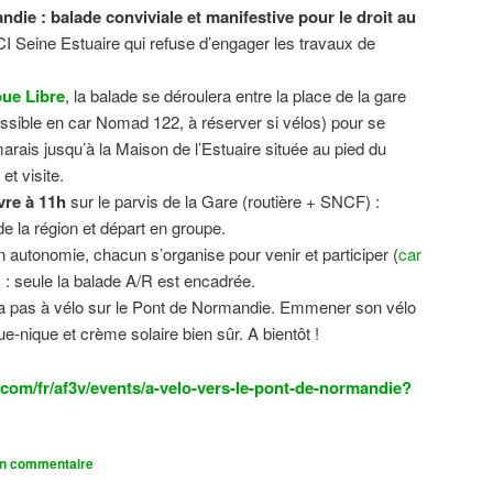
ndie : balade conviviale et manifestive
pour le droit au
CI Seine Estuaire qui refuse d’engager les travaux de
.
ue Libre
, la balade se déroulera entre la place de la gare
sible en car Nomad 122, à réserver si vélos) pour se
 marais jusqu’à la Maison de l’Estuaire située au pied du
t visite.
vre à 11h
sur le parvis de la Gare (routière + SNCF) :
 la région et départ en groupe.
n autonomie, chacun s’organise pour venir et participer (
car
n) : seule la balade A/R est encadrée.
dra pas à vélo sur le Pont de Normandie. Emmener son vélo
ue-nique et crème solaire bien sûr. A bientôt !
com/fr/af3v/events/a-velo-vers-le-pont-de-normandie?
un commentaire