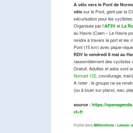
A vélo vers le Pont de Norma
vélo
sur le Pont, géré par la C
sécurisation pour les cyclistes
Organisée par l’
AF3V
et
La Ro
au Havre (Caen – Le Havre pos
rendre à travers le port et les
Pont (15 km) avec pique-nique e
RDV le vendredi 8 mai au Ha
rassemblement des cyclistes de
Gratuit. Adultes et ados sont e
Nomad 122
, covoiturage, trai
A noter : le groupe ne se ren
(ou à louer sur place), eau, piq
source :
https://openagenda.
cl=fr
Publié dans
Militantisme
|
Laisser 