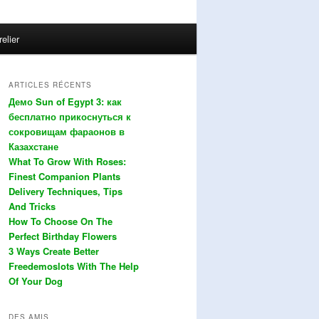
relier
ARTICLES RÉCENTS
Демо Sun of Egypt 3: как
бесплатно прикоснуться к
сокровищам фараонов в
Казахстане
What To Grow With Roses:
Finest Companion Plants
Delivery Techniques, Tips
And Tricks
How To Choose On The
Perfect Birthday Flowers
3 Ways Create Better
Freedemoslots With The Help
Of Your Dog
DES AMIS