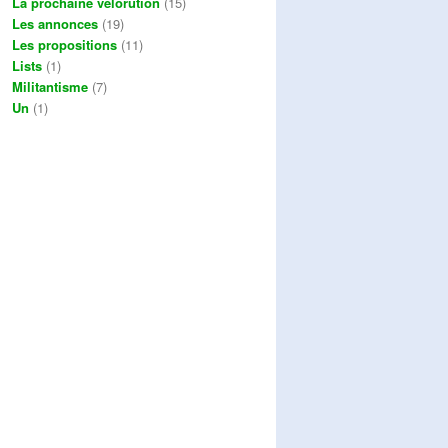
La prochaine vélorution
(15)
Les annonces
(19)
Les propositions
(11)
Lists
(1)
Militantisme
(7)
Un
(1)