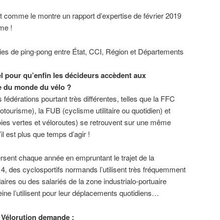
nt comme le montre un rapport d’expertise de février 2019
me !
ies de ping-pong entre État, CCI, Région et Départements
el pour qu’enfin les décideurs accèdent aux
e du monde du vélo ?
s fédérations pourtant très différentes, telles que la FFC
otourisme), la FUB (cyclisme utilitaire ou quotidien) et
oies vertes et véloroutes) se retrouvent sur une même
il est plus que temps d’agir !
rsent chaque année en empruntant le trajet de la
 4, des cyclosportifs normands l’utilisent très fréquemment
ires ou des salariés de la zone industrialo-portuaire
Seine l’utilisent pour leur déplacements quotidiens…
H Vélorution demande :