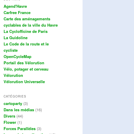
Agend'Havre
Carfree France
Carte des aménagements
cyclables de la ville du Havre
La Cyclofficine de Paris
La Guidoline
Le Code de la route et le
cycliste
OpenCycleMap
Portail des Vélorution
Vélo, potager et cerveau
Vélorution
Vélorution Universelle
CATÉGORIES
cartoparty
(3)
Dans les médias
(16)
Divers
(44)
Flower
(1)
Forces Parallèles
(3)