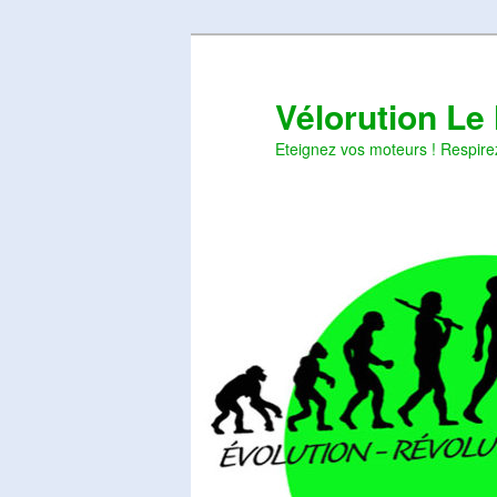
Aller
Aller
au
au
contenu
contenu
Vélorution Le
principal
secondaire
Eteignez vos moteurs ! Respire