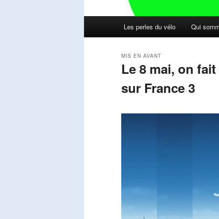
Menu
Les perles du vélo
Qui somm
principal
MIS EN AVANT
Le 8 mai, on fai
sur France 3
Publié le
mai 11, 2026
par
Steph
Lecteur
vidéo