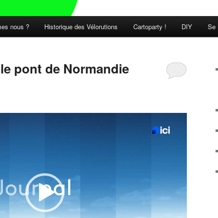
es nous ?
Historique des Vélorutions
Cartoparty !
DIY
Se 
t le pont de Normandie