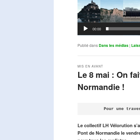
00:00
Publié dans
Dans les médias
|
Lais
MIS EN AVANT
Le 8 mai : On fa
Normandie !
Publié le
avril 18, 2026
par
Steph
Pour une trave
Le collectif LH Vélorution s’
Pont de Normandie le vendre