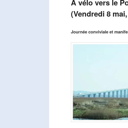
A vélo vers le P
(Vendredi 8 mai,
Publié le
mars 29, 2026
par
Steph
Journée conviviale et manifes