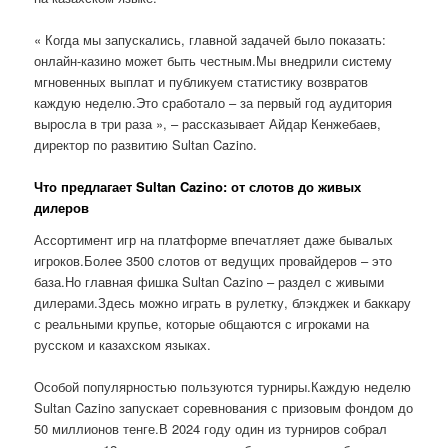
« Когда мы запускались, главной задачей было показать:
онлайн-казино может быть честным.Мы внедрили систему
мгновенных выплат и публикуем статистику возвратов
каждую неделю.Это сработало – за первый год аудитория
выросла в три раза », – рассказывает Айдар Кенжебаев,
директор по развитию Sultan Cazino.
Что предлагает Sultan Cazino: от слотов до живых
дилеров
Ассортимент игр на платформе впечатляет даже бывалых
игроков.Более 3500 слотов от ведущих провайдеров – это
база.Но главная фишка Sultan Cazino – раздел с живыми
дилерами.Здесь можно играть в рулетку, блэкджек и баккару
с реальными крупье, которые общаются с игроками на
русском и казахском языках.
Особой популярностью пользуются турниры.Каждую неделю
Sultan Cazino запускает соревнования с призовым фондом до
50 миллионов тенге.В 2024 году один из турниров собрал