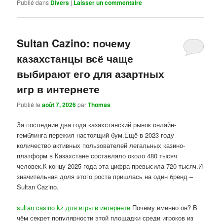
Publié dans
Divers
|
Laisser un commentaire
Sultan Cazino: почему
казахстанцы всё чаще
выбирают его для азартных
игр в интернете
Publié le
août 7, 2026
par
Thomas
За последние два года казахстанский рынок онлайн-
гемблинга пережил настоящий бум.Ещё в 2023 году
количество активных пользователей легальных казино-
платформ в Казахстане составляло около 480 тысяч
человек.К концу 2025 года эта цифра превысила 720 тысяч.И
значительная доля этого роста пришлась на один бренд –
Sultan Cazino.
sultan casino kz для игры в интернете
Почему именно он? В
чём секрет популярности этой площадки среди игроков из