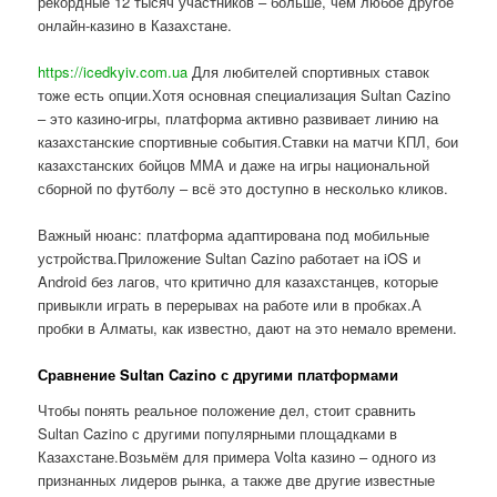
рекордные 12 тысяч участников – больше, чем любое другое
онлайн-казино в Казахстане.
https://icedkyiv.com.ua
Для любителей спортивных ставок
тоже есть опции.Хотя основная специализация Sultan Cazino
– это казино-игры, платформа активно развивает линию на
казахстанские спортивные события.Ставки на матчи КПЛ, бои
казахстанских бойцов ММА и даже на игры национальной
сборной по футболу – всё это доступно в несколько кликов.
Важный нюанс: платформа адаптирована под мобильные
устройства.Приложение Sultan Cazino работает на iOS и
Android без лагов, что критично для казахстанцев, которые
привыкли играть в перерывах на работе или в пробках.А
пробки в Алматы, как известно, дают на это немало времени.
Сравнение Sultan Cazino с другими платформами
Чтобы понять реальное положение дел, стоит сравнить
Sultan Cazino с другими популярными площадками в
Казахстане.Возьмём для примера Volta казино – одного из
признанных лидеров рынка, а также две другие известные