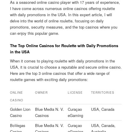
As a seasoned online casino player with 17 years of experience,
I have come across numerous online casinos offering roulette
with daily promotions in the USA. In this expert article, I will
delve into the world of online roulette, focusing on daily
promotions, security measures, and the top casinos where you
can enjoy this popular game.
The Top Online Casinos for Roulette with Daily Promotions
in the USA
When it comes to playing roulette with daily promotions in the
USA, it is crucial to choose a reputable and secure online casino.
Here are the top 3 online casinos that offer a wide range of
roulette games with exciting daily promotions:
ONLINE
OWNER
LICENSE
TERRITORIES
CASINO
Golden Lion
Blue Media N. V.
Curaçao
USA, Canada
Casino
Casinos
eGaming
BoVegas
Blue Media N. V.
Curaçao
USA, Canada,
Casino
Casinos
eGaming
Australia