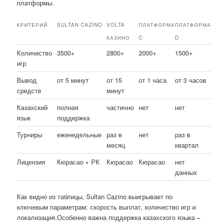
платформы.
КРИТЕРИЙ
SULTAN CAZINO
VOLTA
ПЛАТФОРМА
ПЛАТФОРМА
КАЗИНО
C
D
Количество
3500+
2800+
2000+
1500+
игр
Вывод
от 5 минут
от 15
от 1 часа
от 3 часов
средств
минут
Казахский
полная
частично
нет
нет
язык
поддержка
Турниры
еженедельные
раз в
нет
раз в
месяц
квартал
Лицензия
Кюрасао + РК
Кюрасао
Кюрасао
нет
данных
Как видно из таблицы, Sultan Cazino выигрывает по
ключевым параметрам: скорость выплат, количество игр и
локализация.Особенно важна поддержка казахского языка –