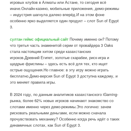
игровых клубов в Алматы или Астане, то сегодня всё
иначе.Онлайн-казино, мобильные приложения, демо-режимы
– индустрия шагнула далеко вперёд.И на этом фоне
особенно ярко выделяется один продукт – слот Sun of Egypt
3.
султан геймс официальный сайт
Почему именно он? Потому
что третья часть знаменитой серии от провайдера 3 Oaks
стала настоящим хитом среди казахстанских
игроков.Древний Египет, золотые скарабеи, риск-игра и
щедрые фриспины – здесь есть всё для тех, кто ищет
острые ощущения.Но главное: в эту игру можно играть
бесплатно.Демо-версия Sun of Egypt 3 доступна каждому, и
это меняет правила игры.
В 2024 году, по данным аналитиков казахстанского iGaming-
рынка, более 62% новых игроков начинают знакомство со
слотами именно через демо-режимы.Это логично: зачем
рисковать реальными деньгами, если можно сначала
прочувствовать механику? Особенно когда речь идёт о таких
динамичных слотах, как Sun of Egypt 3.