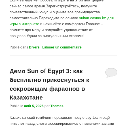
сейчас самое время.Зарегистрируйтесь, получите
приветственный бонус и оцените все преимущества
самостоятельно.Переходите по ссылке
sultan casino kz для
игры в интернете
и начинайте с комфортом.Главное –
помните про меру и получайте удовольствие от
процесса.Удачи за виртуальными столами!
Publié dans
Divers
|
Laisser un commentaire
Демо Sun of Egypt 3: как
бесплатно прикоснуться к
сокровищам фараонов в
Казахстане
Publié le
août 5, 2026
par
Thomas
Казахстанский гемблинг переживает новую эру.Если ещё
пять лет назад слоты ассоциировались с пыльными залами