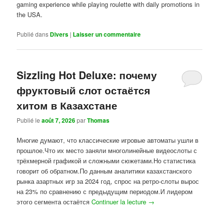
gaming experience while playing roulette with daily promotions in
the USA.
Publié dans
Divers
|
Laisser un commentaire
Sizzling Hot Deluxe: почему
фруктовый слот остаётся
хитом в Казахстане
Publié le
août 7, 2026
par
Thomas
Многие думают, что классические игровые автоматы ушли в
прошлое.Что их место заняли многолинейные видеослоты с
трёхмерной графикой и сложными сюжетами.Но статистика
говорит об обратном.По данным аналитики казахстанского
рынка азартных игр за 2024 год, спрос на ретро-слоты вырос
на 23% по сравнению с предыдущим периодом.И лидером
этого сегмента остаётся
Continuer la lecture
→