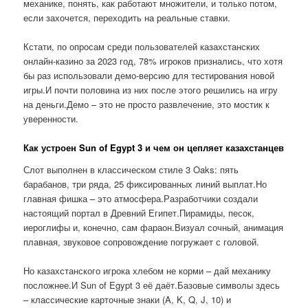
механике, понять, как работают множители, и только потом,
если захочется, переходить на реальные ставки.
Кстати, по опросам среди пользователей казахстанских
онлайн-казино за 2023 год, 78% игроков признались, что хотя
бы раз использовали демо-версию для тестирования новой
игры.И почти половина из них после этого решились на игру
на деньги.Демо – это не просто развлечение, это мостик к
уверенности.
Как устроен Sun of Egypt 3 и чем он цепляет казахстанцев
Слот выполнен в классическом стиле 3 Oaks: пять
барабанов, три ряда, 25 фиксированных линий выплат.Но
главная фишка – это атмосфера.Разработчики создали
настоящий портал в Древний Египет.Пирамиды, песок,
иероглифы и, конечно, сам фараон.Визуал сочный, анимация
плавная, звуковое сопровождение погружает с головой.
Но казахстанского игрока хлебом не корми – дай механику
посложнее.И Sun of Egypt 3 её даёт.Базовые символы здесь
– классические карточные знаки (A, K, Q, J, 10) и