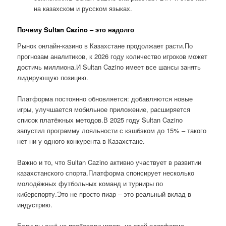
на казахском и русском языках.
Почему Sultan Cazino – это надолго
Рынок онлайн-казино в Казахстане продолжает расти.По
прогнозам аналитиков, к 2026 году количество игроков может
достичь миллиона.И Sultan Cazino имеет все шансы занять
лидирующую позицию.
Платформа постоянно обновляется: добавляются новые
игры, улучшается мобильное приложение, расширяется
список платёжных методов.В 2025 году Sultan Cazino
запустил программу лояльности с кэшбэком до 15% – такого
нет ни у одного конкурента в Казахстане.
Важно и то, что Sultan Cazino активно участвует в развитии
казахстанского спорта.Платформа спонсирует несколько
молодёжных футбольных команд и турниры по
киберспорту.Это не просто пиар – это реальный вклад в
индустрию.
Если вы ещё не пробовали играть на этой платформе,