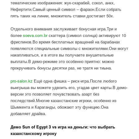
тематические изображения: жук-скарабей, сокол, анкх,
Нефертити.Самый ценный символ – фараон.Если собрать
пять таких на линии, множитель ставки достигает 50x.
Отдельного внимания заслуживает бонусная игра.Три и
более
soeva.com.br
скаттера (символ солнца) активируют 10
фриспинов.Во время бесплатных вращений на барабанах
появляются специальные символы с множителями.Они могут
накапливаться, и в итоге вы получаете внушительные
выплаты.В демо-режиме это особенно приятно: можно
прокручивать бонусы десятки раз, не тратя ни тиына.
pro-salon.kz
Ещё одна фишка – риск-игра.После любого
выигрыша вы можете удвоить его, угадав цвет карты.В демо-
версии это позволяет почувствовать азарт без
последствий.Многие казахстанские игроки, особенно из
Шымкента и Караганды, обожают эту функцию.Она
добавляет драйва.
Демо Sun of Egypt 3 vs игра на деньги: что выбрать
казахстанскому игроку