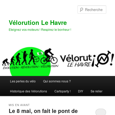
Aller
Aller
au
au
Rech
contenu
contenu
principal
secondaire
Vélorution Le Havre
Eteignez vos moteurs ! Respirez le bonheur !
Menu
Les perles du vélo
Qui sommes nous ?
principal
Historique des Vélorutions
Cartoparty !
DIY
Se relier
MIS EN AVANT
Le 8 mai, on fait le pont de