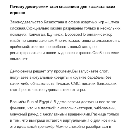
Почему демо-режим стал спасением для казахстанских
игроков
Законодательство Казахстана в сфере азартных игр – штука
сложная.Официально казино разрешены только в нескольких
локациях: Капчагай, Щучинск, Боровое.Но онлайн-сектор
живёт по своим законам.Многие казахстанцы сталкиваются с
проблемой: хочется попробовать новый слот, но
регистрироваться и вносить депозит страшно.Особенно если
опыта нет.
Демо-режим решает эту проблему.Вы запускаете слот,
получаете виртуальные кредиты и крутите барабаны без
каких-либо обязательств.Никаких СМС, никаких банковских
карт.Просто чистое удовольствие от игры.
Возьмём Sun of Egypt 3.В демо-версии доступны все те же
функции, что и в платной: символы скаттеров, wild-замены,
бонусный раунд с бесплатными вращениями.Разница только
в том, что выигрыш остаётся виртуальным.Но для новичка
это идеальный тренажёр.Можно спокойно разобраться в