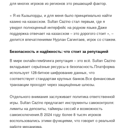
для многих игроков из регионов это решающий фактор.
« Я из Кызылорды, и для меня было принципиально найти
казино на казахском. Sultan Cazino стал первым, где я
увидел полноценный интерфейс на родном языке.Даже
поддержка отвечает на казахском – это дорогого стоит », –
делится впечатлениями Нурлан Сагинтаев, игрок со стажем.
Безопасность и надёжность: что стоит за репутацией
В мире онлайн-гемблинга репутация – это всё. Sultan Cazino
вкладывает серьёзные ресурсы в безопасность.Платформа
использует 128-битное шифрование данных, что
соответствует стандартам крупных банков.Все финансовые
транзакции проходят через защищённые шлюзы.
Отдельного внимания заслуживает политика ответственной
игры. Sultan Cazino предлагает инструменты самоконтроля:
лимиты на депозиты, таймеры сессий и возможность
самоисключения.В 2024 году более 8 тысяч игроков
воспользовались этими функциями, что говорит о реальной
работе механизма.