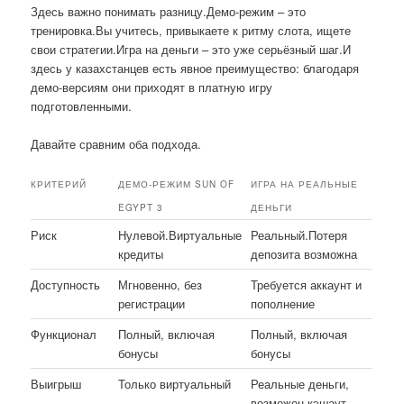
Здесь важно понимать разницу.Демо-режим – это
тренировка.Вы учитесь, привыкаете к ритму слота, ищете
свои стратегии.Игра на деньги – это уже серьёзный шаг.И
здесь у казахстанцев есть явное преимущество: благодаря
демо-версиям они приходят в платную игру
подготовленными.
Давайте сравним оба подхода.
КРИТЕРИЙ
ДЕМО-РЕЖИМ SUN OF
ИГРА НА РЕАЛЬНЫЕ
EGYPT 3
ДЕНЬГИ
Риск
Нулевой.Виртуальные
Реальный.Потеря
кредиты
депозита возможна
Доступность
Мгновенно, без
Требуется аккаунт и
регистрации
пополнение
Функционал
Полный, включая
Полный, включая
бонусы
бонусы
Выигрыш
Только виртуальный
Реальные деньги,
возможен кэшаут