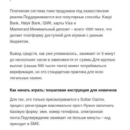
Платежная система тоже продумана под казахстанские
реалии.Поддерживаются все популярные способы: Kaspi
Bank, Halyk Bank, QIWI, карты Visa и
Mastercard.Минимальный депозит – всего 1000 тенге, что
делает платформу доступной для игроков с разным
бюджетом.
Вывод средств, как уже упоминалось, занимает от 5 минут
до нескольких часов в зависимости от суммы.Для крупных
выплат (свыше 500 тысяч тенге) может потребоваться
верификация, но это стандартная практика для всех
легальных казино.
Как начать играть: пошаговая инструкция для новичков
Для тех, кто только присматривается к Sultan Cazino,
процесс регистрации максимально прост.Нужно заполнить
базовую форму: имя, номер телефона, электронная
почта.Подтверждение занимает не больше минуты – код
приходит в SMS.