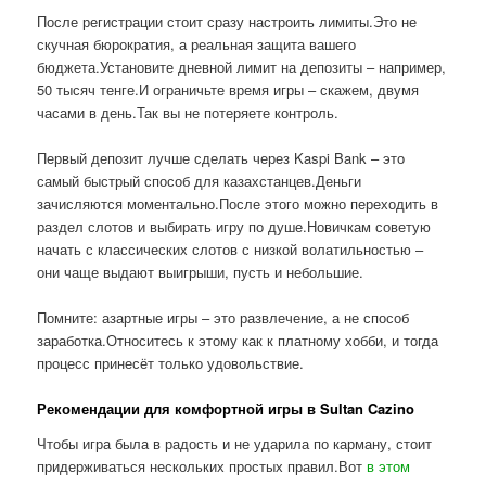
После регистрации стоит сразу настроить лимиты.Это не
скучная бюрократия, а реальная защита вашего
бюджета.Установите дневной лимит на депозиты – например,
50 тысяч тенге.И ограничьте время игры – скажем, двумя
часами в день.Так вы не потеряете контроль.
Первый депозит лучше сделать через Kaspi Bank – это
самый быстрый способ для казахстанцев.Деньги
зачисляются моментально.После этого можно переходить в
раздел слотов и выбирать игру по душе.Новичкам советую
начать с классических слотов с низкой волатильностью –
они чаще выдают выигрыши, пусть и небольшие.
Помните: азартные игры – это развлечение, а не способ
заработка.Относитесь к этому как к платному хобби, и тогда
процесс принесёт только удовольствие.
Рекомендации для комфортной игры в Sultan Cazino
Чтобы игра была в радость и не ударила по карману, стоит
придерживаться нескольких простых правил.Вот
в этом