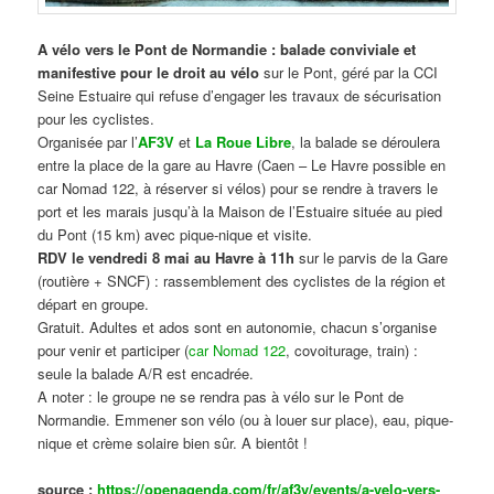
A vélo vers le Pont de Normandie : balade conviviale et
manifestive
pour le droit au vélo
sur le Pont, géré par la CCI
Seine Estuaire qui refuse d’engager les travaux de sécurisation
pour les cyclistes.
Organisée par l’
AF3V
et
La Roue Libre
, la balade se déroulera
entre la place de la gare au Havre (Caen – Le Havre possible en
car Nomad 122, à réserver si vélos) pour se rendre à travers le
port et les marais jusqu’à la Maison de l’Estuaire située au pied
du Pont (15 km) avec pique-nique et visite.
RDV le vendredi 8 mai au Havre à 11h
sur le parvis de la Gare
(routière + SNCF) : rassemblement des cyclistes de la région et
départ en groupe.
Gratuit. Adultes et ados sont en autonomie, chacun s’organise
pour venir et participer (
car Nomad 122
, covoiturage, train) :
seule la balade A/R est encadrée.
A noter : le groupe ne se rendra pas à vélo sur le Pont de
Normandie. Emmener son vélo (ou à louer sur place), eau, pique-
nique et crème solaire bien sûr. A bientôt !
source :
https://openagenda.com/fr/af3v/events/a-velo-vers-