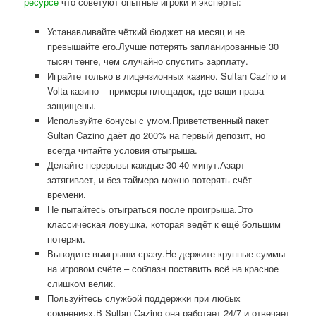
ресурсе
что советуют опытные игроки и эксперты:
Устанавливайте чёткий бюджет на месяц и не
превышайте его.Лучше потерять запланированные 30
тысяч тенге, чем случайно спустить зарплату.
Играйте только в лицензионных казино. Sultan Cazino и
Volta казино – примеры площадок, где ваши права
защищены.
Используйте бонусы с умом.Приветственный пакет
Sultan Cazino даёт до 200% на первый депозит, но
всегда читайте условия отыгрыша.
Делайте перерывы каждые 30-40 минут.Азарт
затягивает, и без таймера можно потерять счёт
времени.
Не пытайтесь отыграться после проигрыша.Это
классическая ловушка, которая ведёт к ещё большим
потерям.
Выводите выигрыши сразу.Не держите крупные суммы
на игровом счёте – соблазн поставить всё на красное
слишком велик.
Пользуйтесь службой поддержки при любых
сомнениях.В Sultan Cazino она работает 24/7 и отвечает