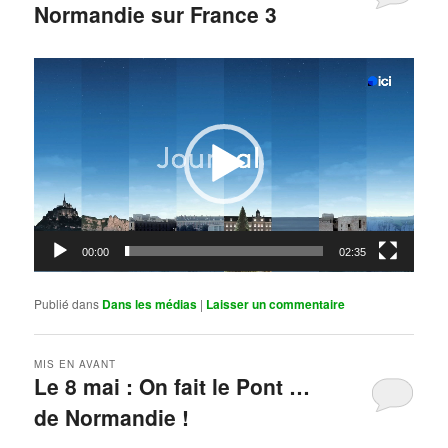
Normandie sur France 3
Publié le
mai 11, 2026
par
Steph
Lecteur
vidéo
00:00
02:35
Publié dans
Dans les médias
|
Laisser un commentaire
MIS EN AVANT
Le 8 mai : On fait le Pont …
de Normandie !