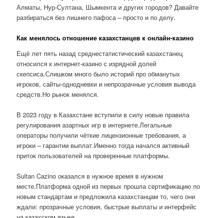
Алматы, Нур-Султана, Шымкента и других городов? Давайте
разбираться без лишнего пафоса – просто и по делу.
Как менялось отношение казахстанцев к онлайн-казино
Ещё лет пять назад среднестатистический казахстанец
относился к интернет-казино с изрядной долей
скепсиса.Слишком много было историй про обманутых
игроков, сайты-однодневки и непрозрачные условия вывода
средств.Но рынок менялся.
В 2023 году в Казахстане вступили в силу новые правила
регулирования азартных игр в интернете.Легальные
операторы получили чёткие лицензионные требования, а
игроки – гарантии выплат.Именно тогда начался активный
приток пользователей на проверенные платформы.
Sultan Cazino оказался в нужное время в нужном
месте.Платформа одной из первых прошла сертификацию по
новым стандартам и предложила казахстанцам то, чего они
ждали: прозрачные условия, быстрые выплаты и интерфейс
на казахском языке.