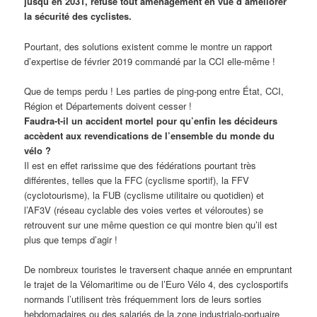
jusqu’en 2031, refuse tout aménagement en vue d’améliorer
la sécurité des cyclistes.
Pourtant, des solutions existent comme le montre un rapport
d’expertise de février 2019 commandé par la CCI elle-même !
Que de temps perdu ! Les parties de ping-pong entre État, CCI,
Région et Départements doivent cesser !
Faudra-t-il un accident mortel pour qu’enfin les décideurs
accèdent aux revendications de l’ensemble du monde du
vélo ?
Il est en effet rarissime que des fédérations pourtant très
différentes, telles que la FFC (cyclisme sportif), la FFV
(cyclotourisme), la FUB (cyclisme utilitaire ou quotidien) et
l’AF3V (réseau cyclable des voies vertes et véloroutes) se
retrouvent sur une même question ce qui montre bien qu’il est
plus que temps d’agir !
De nombreux touristes le traversent chaque année en empruntant
le trajet de la Vélomaritime ou de l’Euro Vélo 4, des cyclosportifs
normands l’utilisent très fréquemment lors de leurs sorties
hebdomadaires ou des salariés de la zone industrialo-portuaire