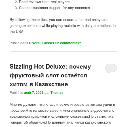
Read reviews from real players
Contact customer support for any concerns
By following these tips, you can ensure a fair and enjoyable
gaming experience while playing roulette with daily promotions in
the USA.
Publié dans
Divers
|
Laisser un commentaire
Sizzling Hot Deluxe: почему
фруктовый слот остаётся
хитом в Казахстане
Publié le
août 7, 2026
par
Thomas
Многие думают, что классические игровые автоматы ушли в
прошлое.Что их место заняли многолинейные видеослоты с
трёхмерной графикой и сложными сюжетами.Но статистика
говорит об обратном.По данным аналитики казахстанского