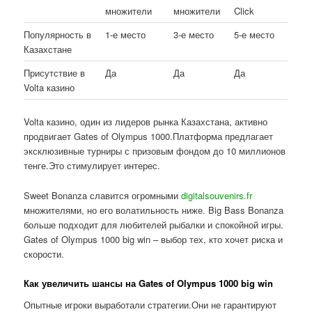
множители
множители
Click
Популярность в
1-е место
3-е место
5-е место
Казахстане
Присутствие в
Да
Да
Да
Volta казино
Volta казино, один из лидеров рынка Казахстана, активно
продвигает Gates of Olympus 1000.Платформа предлагает
эксклюзивные турниры с призовым фондом до 10 миллионов
тенге.Это стимулирует интерес.
Sweet Bonanza славится огромными
digitalsouvenirs.fr
множителями, но его волатильность ниже. Big Bass Bonanza
больше подходит для любителей рыбалки и спокойной игры.
Gates of Olympus 1000 big win – выбор тех, кто хочет риска и
скорости.
Как увеличить шансы на Gates of Olympus 1000 big win
Опытные игроки выработали стратегии.Они не гарантируют