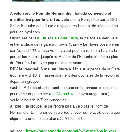
A vélo vers le Pont de Normandie : balade conviviale et
manifestive
pour le droit au vélo
sur le Pont, géré par la CCI
Seine Estuaire qui refuse d’engager les travaux de sécurisation
pour les cyclistes.
Organisée par l’
AF3V
et
La Roue Libre
, la balade se déroulera
entre la place de la gare au Havre (Caen – Le Havre possible en
car Nomad 122, à réserver si vélos) pour se rendre à travers le
port et les marais jusqu’à la Maison de l’Estuaire située au pied
du Pont (15 km) avec pique-nique et visite.
RDV le vendredi 8 mai au Havre à 11h
sur le parvis de la Gare
(routière + SNCF) : rassemblement des cyclistes de la région et
départ en groupe.
Gratuit. Adultes et ados sont en autonomie, chacun s’organise
pour venir et participer (
car Nomad 122
, covoiturage, train) :
seule la balade A/R est encadrée.
A noter : le groupe ne se rendra pas à vélo sur le Pont de
Normandie. Emmener son vélo (ou à louer sur place), eau, pique-
nique et crème solaire bien sûr. A bientôt !
source :
https://openagenda.com/fr/af3v/events/a-velo-vers-