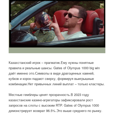
Казахстанский игрок – прагматик.Ему нужны понятные
правила и реальные шансы. Gates of Olympus 1000 big win
даёт именно это.Символы в виде драгоценных камней,
кубков и корон падают сверху, формируя выигрышные
комбинации.Нет привычных линий выплат – только кластеры.
Местные гемблеры ценят прозрачность.В 2023 году
казахстанские казино-агрегаторы зафиксировали рост
запросов на слоты с высоким RTP. Gates of Olympus 1000
демонстрирует возврат 96.5%.Это выше среднего по рынку.