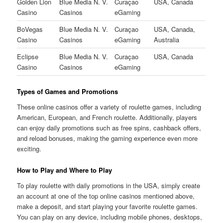
Golden Lion
Blue Media N. V.
Curaçao
USA, Canada
Casino
Casinos
eGaming
BoVegas
Blue Media N. V.
Curaçao
USA, Canada,
Casino
Casinos
eGaming
Australia
Eclipse
Blue Media N. V.
Curaçao
USA, Canada
Casino
Casinos
eGaming
Types of Games and Promotions
These online casinos offer a variety of roulette games, including
American, European, and French roulette. Additionally, players
can enjoy daily promotions such as free spins, cashback offers,
and reload bonuses, making the gaming experience even more
exciting.
How to Play and Where to Play
To play roulette with daily promotions in the USA, simply create
an account at one of the top online casinos mentioned above,
make a deposit, and start playing your favorite roulette games.
You can play on any device, including mobile phones, desktops,