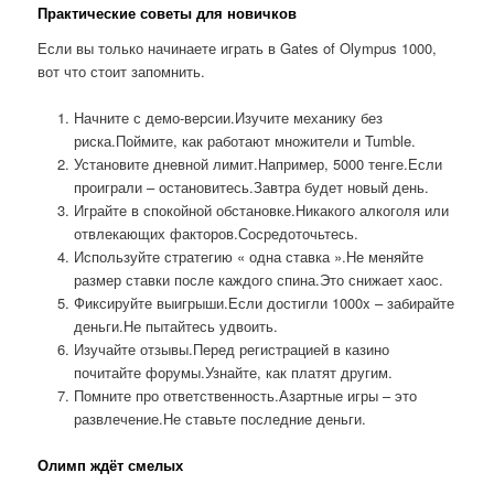
Практические советы для новичков
Если вы только начинаете играть в Gates of Olympus 1000,
вот что стоит запомнить.
Начните с демо-версии.Изучите механику без
риска.Поймите, как работают множители и Tumble.
Установите дневной лимит.Например, 5000 тенге.Если
проиграли – остановитесь.Завтра будет новый день.
Играйте в спокойной обстановке.Никакого алкоголя или
отвлекающих факторов.Сосредоточьтесь.
Используйте стратегию « одна ставка ».Не меняйте
размер ставки после каждого спина.Это снижает хаос.
Фиксируйте выигрыши.Если достигли 1000x – забирайте
деньги.Не пытайтесь удвоить.
Изучайте отзывы.Перед регистрацией в казино
почитайте форумы.Узнайте, как платят другим.
Помните про ответственность.Азартные игры – это
развлечение.Не ставьте последние деньги.
Олимп ждёт смелых