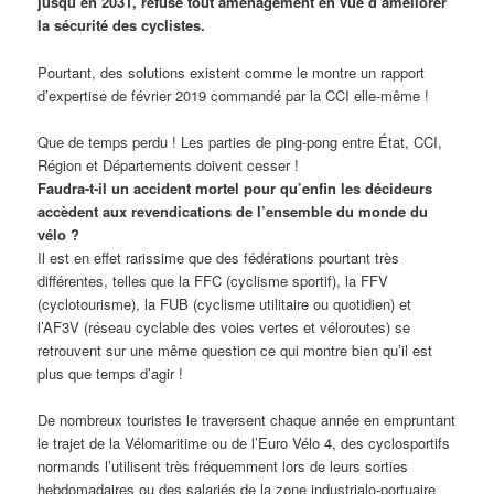
jusqu’en 2031, refuse tout aménagement en vue d’améliorer
la sécurité des cyclistes.
Pourtant, des solutions existent comme le montre un rapport
d’expertise de février 2019 commandé par la CCI elle-même !
Que de temps perdu ! Les parties de ping-pong entre État, CCI,
Région et Départements doivent cesser !
Faudra-t-il un accident mortel pour qu’enfin les décideurs
accèdent aux revendications de l’ensemble du monde du
vélo ?
Il est en effet rarissime que des fédérations pourtant très
différentes, telles que la FFC (cyclisme sportif), la FFV
(cyclotourisme), la FUB (cyclisme utilitaire ou quotidien) et
l’AF3V (réseau cyclable des voies vertes et véloroutes) se
retrouvent sur une même question ce qui montre bien qu’il est
plus que temps d’agir !
De nombreux touristes le traversent chaque année en empruntant
le trajet de la Vélomaritime ou de l’Euro Vélo 4, des cyclosportifs
normands l’utilisent très fréquemment lors de leurs sorties
hebdomadaires ou des salariés de la zone industrialo-portuaire