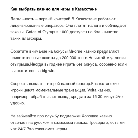
Как выбрать казино для игры в Казахстане
Легальность – первый критерий.В Казахстане работают
лицензированные операторы.Они платят налоги и соблюдают
законы. Gates of Olympus 1000 доступен на большинстве
таких платформ.
Обратите внимание на бонусы.Многие казино предлагают
приветственные пакеты до 200 000 тенге.Но читайте условия
отыгрыша.Иногда выгоднее играть без бонуса, особенно если
вы охотитесь за big win.
Скорость выплат – второй важный фактор.Казахстанские
игроки ценят моментальные транзакции. Volta казино,
например, обрабатывает вывод средств за 15-30 минут.Это
удобно.
Не забывайте про службу поддержки.Хорошее казино
отвечает на русском и казахском языках.Проверьте, есть ли
чат 24/7.Это сэкономит нервы.