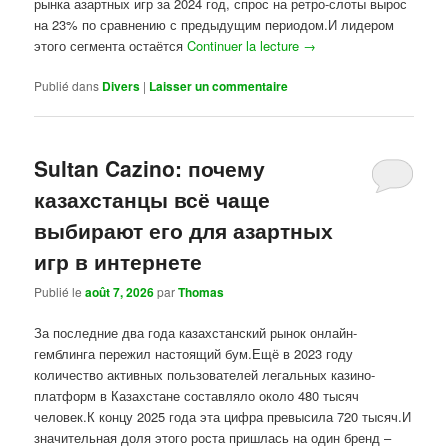
рынка азартных игр за 2024 год, спрос на ретро-слоты вырос
на 23% по сравнению с предыдущим периодом.И лидером
этого сегмента остаётся
Continuer la lecture
→
Publié dans
Divers
|
Laisser un commentaire
Sultan Cazino: почему
казахстанцы всё чаще
выбирают его для азартных
игр в интернете
Publié le
août 7, 2026
par
Thomas
За последние два года казахстанский рынок онлайн-
гемблинга пережил настоящий бум.Ещё в 2023 году
количество активных пользователей легальных казино-
платформ в Казахстане составляло около 480 тысяч
человек.К концу 2025 года эта цифра превысила 720 тысяч.И
значительная доля этого роста пришлась на один бренд –