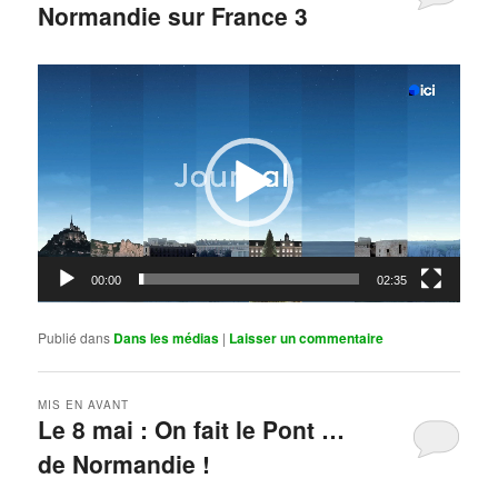
Normandie sur France 3
Publié le
mai 11, 2026
par
Steph
Lecteur
vidéo
00:00
02:35
Publié dans
Dans les médias
|
Laisser un commentaire
MIS EN AVANT
Le 8 mai : On fait le Pont …
de Normandie !