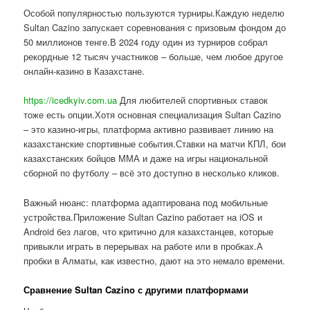
Особой популярностью пользуются турниры.Каждую неделю
Sultan Cazino запускает соревнования с призовым фондом до
50 миллионов тенге.В 2024 году один из турниров собрал
рекордные 12 тысяч участников – больше, чем любое другое
онлайн-казино в Казахстане.
https://icedkyiv.com.ua
Для любителей спортивных ставок
тоже есть опции.Хотя основная специализация Sultan Cazino
– это казино-игры, платформа активно развивает линию на
казахстанские спортивные события.Ставки на матчи КПЛ, бои
казахстанских бойцов ММА и даже на игры национальной
сборной по футболу – всё это доступно в несколько кликов.
Важный нюанс: платформа адаптирована под мобильные
устройства.Приложение Sultan Cazino работает на iOS и
Android без лагов, что критично для казахстанцев, которые
привыкли играть в перерывах на работе или в пробках.А
пробки в Алматы, как известно, дают на это немало времени.
Сравнение Sultan Cazino с другими платформами