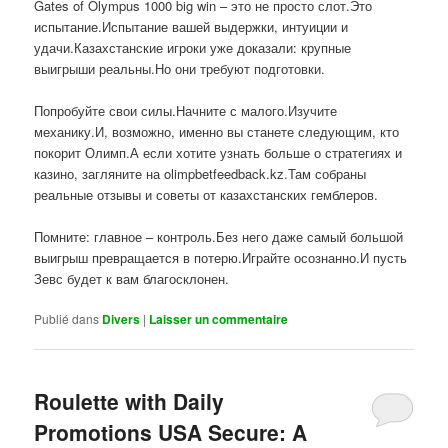
Gates of Olympus 1000 big win – это не просто слот.Это
испытание.Испытание вашей выдержки, интуиции и
удачи.Казахстанские игроки уже доказали: крупные
выигрыши реальны.Но они требуют подготовки.
Попробуйте свои силы.Начните с малого.Изучите
механику.И, возможно, именно вы станете следующим, кто
покорит Олимп.А если хотите узнать больше о стратегиях и
казино, загляните на olimpbetfeedback.kz.Там собраны
реальные отзывы и советы от казахстанских гемблеров.
Помните: главное – контроль.Без него даже самый большой
выигрыш превращается в потерю.Играйте осознанно.И пусть
Зевс будет к вам благосклонен.
Publié dans
Divers
|
Laisser un commentaire
Roulette with Daily
Promotions USA Secure: A