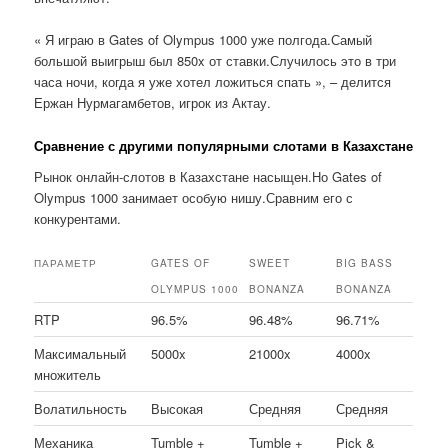
« Я играю в Gates of Olympus 1000 уже полгода.Самый
большой выигрыш был 850x от ставки.Случилось это в три
часа ночи, когда я уже хотел ложиться спать », – делится
Ержан Нурмагамбетов, игрок из Актау.
Сравнение с другими популярными слотами в Казахстане
Рынок онлайн-слотов в Казахстане насыщен.Но Gates of
Olympus 1000 занимает особую нишу.Сравним его с
конкурентами.
ПАРАМЕТР
GATES OF
SWEET
BIG BASS
OLYMPUS 1000
BONANZA
BONANZA
RTP
96.5%
96.48%
96.71%
Максимальный
5000x
21000x
4000x
множитель
Волатильность
Высокая
Средняя
Средняя
Механика
Tumble +
Tumble +
Pick &