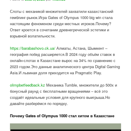
Слоты с механикой множителей захватили казахстанский
гемблинг-рынок.Игра Gates of Olympus 1000 big win стала
настоящим феноменом среди местных игроков.Почему?
Ответ кроется в сочетании древнегреческой эстетики и
взрывной волатильности.
https://barabashovo.ck.ua/
Алматы, Астана, Шымкент –
география побед расширяется.В 2024 году объём ставок в
онлайн-слотах в Казахстане вырос на 34% по сравнению с
2023 годом.Это данные аналитического центра Digital Gaming
Asia.И львиная доля приходится на Pragmatic Play.
olimpbetfeedback.kz
Механика Tumble, множители до 500x и
бонусный раунд с бесплатными вращениями – всё это
создаёт идеальные условия для крупного выигрыша.Но
давайте разберёмся по порядку.
Почему Gates of Olympus 1000 стал хитом в Казахстане