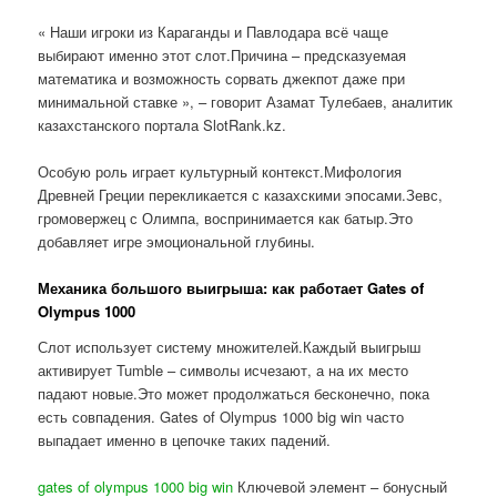
« Наши игроки из Караганды и Павлодара всё чаще
выбирают именно этот слот.Причина – предсказуемая
математика и возможность сорвать джекпот даже при
минимальной ставке », – говорит Азамат Тулебаев, аналитик
казахстанского портала SlotRank.kz.
Особую роль играет культурный контекст.Мифология
Древней Греции перекликается с казахскими эпосами.Зевс,
громовержец с Олимпа, воспринимается как батыр.Это
добавляет игре эмоциональной глубины.
Механика большого выигрыша: как работает Gates of
Olympus 1000
Слот использует систему множителей.Каждый выигрыш
активирует Tumble – символы исчезают, а на их место
падают новые.Это может продолжаться бесконечно, пока
есть совпадения. Gates of Olympus 1000 big win часто
выпадает именно в цепочке таких падений.
gates of olympus 1000 big win
Ключевой элемент – бонусный