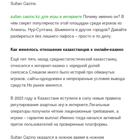
Sultan Cazino.
sultan casino kz для игры в интернете
Почему именно он? В
чём секрет популярности этой площадки среди игроков из
Алматы, Нур-Султана, Шымкента и других городов? Давайте
разбираться без лишнего пафоса – просто и по делу.
Как менялось отношение казахстанцев к онлайн-казино
Ещё лет пять назад среднестатистический казахстанец
относился к интернет-казино с изрядной долей
скепсиса.Слишком много было историй про обманутых
игроков, сайты-однодневки и непрозрачные условия вывода
средств.Но рынок менялся.
В 2023 году в Казахстане вступили в силу новые правила
регулирования азартных игр в интернете.Легальные
операторы получили чёткие лицензионные требования, а
игроки – гарантии выплат.Именно тогда начался активный
приток пользователей на проверенные платформы.
Sultan Cazino оказался в нужное время в нужном