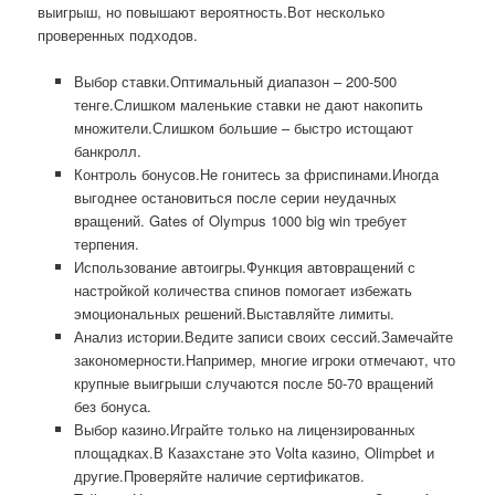
выигрыш, но повышают вероятность.Вот несколько
проверенных подходов.
Выбор ставки.Оптимальный диапазон – 200-500
тенге.Слишком маленькие ставки не дают накопить
множители.Слишком большие – быстро истощают
банкролл.
Контроль бонусов.Не гонитесь за фриспинами.Иногда
выгоднее остановиться после серии неудачных
вращений. Gates of Olympus 1000 big win требует
терпения.
Использование автоигры.Функция автовращений с
настройкой количества спинов помогает избежать
эмоциональных решений.Выставляйте лимиты.
Анализ истории.Ведите записи своих сессий.Замечайте
закономерности.Например, многие игроки отмечают, что
крупные выигрыши случаются после 50-70 вращений
без бонуса.
Выбор казино.Играйте только на лицензированных
площадках.В Казахстане это Volta казино, Olimpbet и
другие.Проверяйте наличие сертификатов.