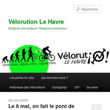
Aller
Aller
au
au
Rech
contenu
contenu
principal
secondaire
Vélorution Le Havre
Eteignez vos moteurs ! Respirez le bonheur !
Menu
Les perles du vélo
Qui sommes nous ?
principal
Historique des Vélorutions
Cartoparty !
DIY
Se relier
MIS EN AVANT
Le 8 mai, on fait le pont de