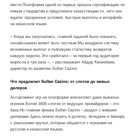
месте.Платформа одной из первых прошла сертификацию по
новым стандартам и предложила казахстанцам то, чего они
ждали: прозрачные условия, быстрые выплаты и интерфейс
на казахском языке.
« Когда мы запускались, главной задачей было показать:
онлайн-казино может быть честным.Мы внедрили систему
мгновенных выплат и публикуем статистику возвратов
каждую неделю.Это сработало – за первый год аудитория
выросла в три раза », – рассказывает Айдар Кенжебаев,
директор по развитию Sultan Cazino.
Что предлагает Sultan Cazino: от слотов до живых
дилеров
Ассортимент игр на платформе впечатляет даже бывалых
игроков.Более 3500 слотов от ведущих провайдеров – это
база.Но главная фишка Sultan Cazino – раздел с живыми
дилерами.Здесь можно играть в рулетку, блэкджек и баккару
с реальными крупье, которые общаются с игроками на
русском и казахском языках.