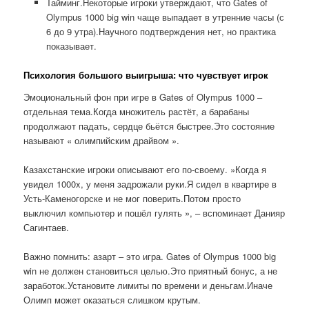
Тайминг.Некоторые игроки утверждают, что Gates of
Olympus 1000 big win чаще выпадает в утренние часы (с
6 до 9 утра).Научного подтверждения нет, но практика
показывает.
Психология большого выигрыша: что чувствует игрок
Эмоциональный фон при игре в Gates of Olympus 1000 –
отдельная тема.Когда множитель растёт, а барабаны
продолжают падать, сердце бьётся быстрее.Это состояние
называют « олимпийским драйвом ».
Казахстанские игроки описывают его по-своему. »Когда я
увидел 1000x, у меня задрожали руки.Я сидел в квартире в
Усть-Каменогорске и не мог поверить.Потом просто
выключил компьютер и пошёл гулять », – вспоминает Данияр
Сагинтаев.
Важно помнить: азарт – это игра. Gates of Olympus 1000 big
win не должен становиться целью.Это приятный бонус, а не
заработок.Установите лимиты по времени и деньгам.Иначе
Олимп может оказаться слишком крутым.