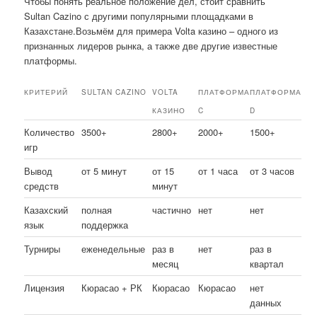
Чтобы понять реальное положение дел, стоит сравнить
Sultan Cazino с другими популярными площадками в
Казахстане.Возьмём для примера Volta казино – одного из
признанных лидеров рынка, а также две другие известные
платформы.
КРИТЕРИЙ
SULTAN CAZINO
VOLTA
ПЛАТФОРМА
ПЛАТФОРМА
КАЗИНО
C
D
Количество
3500+
2800+
2000+
1500+
игр
Вывод
от 5 минут
от 15
от 1 часа
от 3 часов
средств
минут
Казахский
полная
частично
нет
нет
язык
поддержка
Турниры
еженедельные
раз в
нет
раз в
месяц
квартал
Лицензия
Кюрасао + РК
Кюрасао
Кюрасао
нет
данных