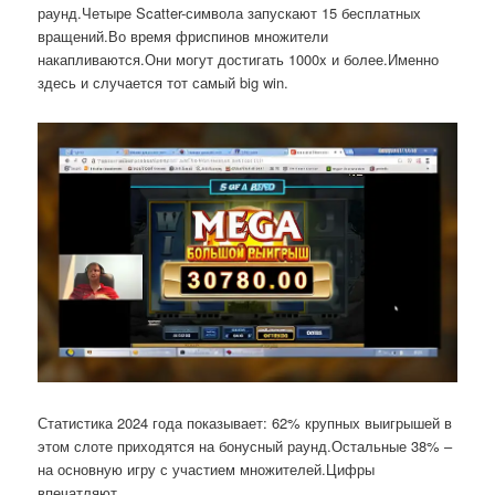
раунд.Четыре Scatter-символа запускают 15 бесплатных
вращений.Во время фриспинов множители
накапливаются.Они могут достигать 1000x и более.Именно
здесь и случается тот самый big win.
Статистика 2024 года показывает: 62% крупных выигрышей в
этом слоте приходятся на бонусный раунд.Остальные 38% –
на основную игру с участием множителей.Цифры
впечатляют.