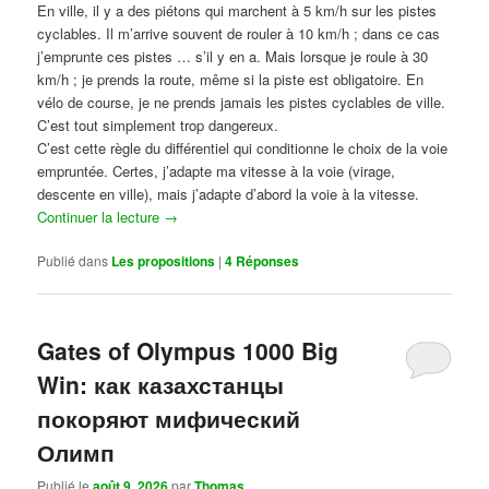
En ville, il y a des piétons qui marchent à 5 km/h sur les pistes
cyclables. Il m’arrive souvent de rouler à 10 km/h ; dans ce cas
j’emprunte ces pistes … s’il y en a. Mais lorsque je roule à 30
km/h ; je prends la route, même si la piste est obligatoire. En
vélo de course, je ne prends jamais les pistes cyclables de ville.
C’est tout simplement trop dangereux.
C’est cette règle du différentiel qui conditionne le choix de la voie
empruntée. Certes, j’adapte ma vitesse à la voie (virage,
descente en ville), mais j’adapte d’abord la voie à la vitesse.
Continuer la lecture
→
Publié dans
Les propositions
|
4
Réponses
Gates of Olympus 1000 Big
Win: как казахстанцы
покоряют мифический
Олимп
Publié le
août 9, 2026
par
Thomas