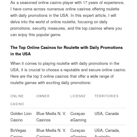
As a seasoned online casino player with 17 years of experience,
I have come across numerous online casinos offering roulette
with daily promotions in the USA. In this expert article, I will
delve into the world of online roulette, focusing on daily
promotions, security measures, and the top casinos where you
can enjoy this popular game.
The Top Online Casinos for Roulette with Daily Promotions
in the USA
When it comes to playing roulette with daily promotions in the
USA, it is crucial to choose a reputable and secure online casino.
Here are the top 3 online casinos that offer a wide range of
roulette games with exciting daily promotions:
ONLINE
OWNER
LICENSE
TERRITORIES
CASINO
Golden Lion
Blue Media N. V.
Curaçao
USA, Canada
Casino
Casinos
eGaming
BoVegas
Blue Media N. V.
Curaçao
USA, Canada,
Casino
Casinos
eGaming
Australia