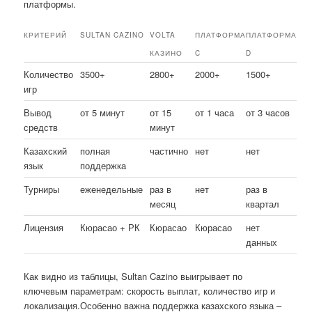
платформы.
КРИТЕРИЙ
SULTAN CAZINO
VOLTA
ПЛАТФОРМА
ПЛАТФОРМА
КАЗИНО
C
D
Количество
3500+
2800+
2000+
1500+
игр
Вывод
от 5 минут
от 15
от 1 часа
от 3 часов
средств
минут
Казахский
полная
частично
нет
нет
язык
поддержка
Турниры
еженедельные
раз в
нет
раз в
месяц
квартал
Лицензия
Кюрасао + РК
Кюрасао
Кюрасао
нет
данных
Как видно из таблицы, Sultan Cazino выигрывает по
ключевым параметрам: скорость выплат, количество игр и
локализация.Особенно важна поддержка казахского языка –