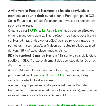
A vélo vers le Pont de Normandie : balade conviviale et
manifestive
pour le droit au vélo
sur le Pont, géré par la CCI
Seine Estuaire qui refuse d’engager les travaux de sécurisation
pour les cyclistes.
Organisée par l’
AF3V
et
La Roue Libre
, la balade se déroulera
entre la place de la gare au Havre (Caen – Le Havre possible en
car Nomad 122, à réserver si vélos) pour se rendre à travers le
port et les marais jusqu’à la Maison de l’Estuaire située au pied
du Pont (15 km) avec pique-nique et visite.
RDV le vendredi 8 mai au Havre à 11h
sur le parvis de la Gare
(routière + SNCF) : rassemblement des cyclistes de la région et
départ en groupe.
Gratuit. Adultes et ados sont en autonomie, chacun s’organise
pour venir et participer (
car Nomad 122
, covoiturage, train) :
seule la balade A/R est encadrée.
A noter : le groupe ne se rendra pas à vélo sur le Pont de
Normandie. Emmener son vélo (ou à louer sur place), eau, pique-
nique et crème solaire bien sûr. A bientôt !
source :
https://openagenda.com/fr/af3v/events/a-velo-vers-