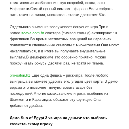
тематические изображения: жук-скарабей, сокол, анкх,
Нефертити.Самый ценный символ – фараон.Если собрать
пять таких на линии, множитель ставки достигает 50x.
Отдельного внимания заслуживает бонусная игра.Три и
более
soeva.com.br
скаттера (символ солнца) активируют 10
фриспинов.Во время бесплатных вращений на барабанах
появляются специальные символы с множителями.Они могут
накапливаться, и в итоге вы получаете внушительные
выплаты.В демо-режиме это особенно приятно: можно
прокручивать бонусы десятки раз, не тратя ни тиына.
pro-salon.kz
Ещё одна фишка – риск-игра.После любого
выигрыша вы можете удвоить его, угадав цвет карты.В демо-
версии это позволяет почувствовать азарт без
последствий.Многие казахстанские игроки, особенно из
Шымкента и Караганды, обожают эту функцию.Она
добавляет драйва.
Демо Sun of Egypt 3 vs игра на деньги: что выбрать
казахстанскому игроку