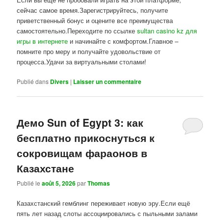
сейчас самое время.Зарегистрируйтесь, получите
приветственный бонус и оцените все преимущества
самостоятельно.Переходите по ссылке
sultan casino kz для
игры в интернете
и начинайте с комфортом.Главное –
помните про меру и получайте удовольствие от
процесса.Удачи за виртуальными столами!
Publié dans
Divers
|
Laisser un commentaire
Демо Sun of Egypt 3: как
бесплатно прикоснуться к
сокровищам фараонов в
Казахстане
Publié le
août 5, 2026
par
Thomas
Казахстанский гемблинг переживает новую эру.Если ещё
пять лет назад слоты ассоциировались с пыльными залами