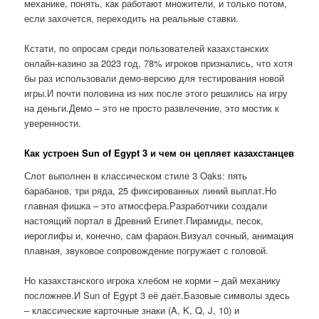
механике, понять, как работают множители, и только потом,
если захочется, переходить на реальные ставки.
Кстати, по опросам среди пользователей казахстанских
онлайн-казино за 2023 год, 78% игроков признались, что хотя
бы раз использовали демо-версию для тестирования новой
игры.И почти половина из них после этого решились на игру
на деньги.Демо – это не просто развлечение, это мостик к
уверенности.
Как устроен Sun of Egypt 3 и чем он цепляет казахстанцев
Слот выполнен в классическом стиле 3 Oaks: пять
барабанов, три ряда, 25 фиксированных линий выплат.Но
главная фишка – это атмосфера.Разработчики создали
настоящий портал в Древний Египет.Пирамиды, песок,
иероглифы и, конечно, сам фараон.Визуал сочный, анимация
плавная, звуковое сопровождение погружает с головой.
Но казахстанского игрока хлебом не корми – дай механику
посложнее.И Sun of Egypt 3 её даёт.Базовые символы здесь
– классические карточные знаки (A, K, Q, J, 10) и