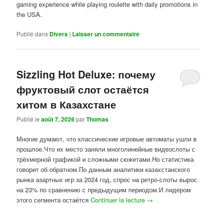
gaming experience while playing roulette with daily promotions in
the USA.
Publié dans
Divers
|
Laisser un commentaire
Sizzling Hot Deluxe: почему
фруктовый слот остаётся
хитом в Казахстане
Publié le
août 7, 2026
par
Thomas
Многие думают, что классические игровые автоматы ушли в
прошлое.Что их место заняли многолинейные видеослоты с
трёхмерной графикой и сложными сюжетами.Но статистика
говорит об обратном.По данным аналитики казахстанского
рынка азартных игр за 2024 год, спрос на ретро-слоты вырос
на 23% по сравнению с предыдущим периодом.И лидером
этого сегмента остаётся
Continuer la lecture
→