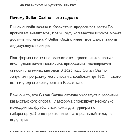
на казахском и русском языках.
Почему Sultan Cazino – это надолго
Рынок онлайн-казино в Казахстане продолжает расти.По
прогнозам аналитиков, к 2026 году количество игроков может
достичь миллиона.И Sultan Cazino имеет все шансы занять
лидирующую позицию.
Платформа постоянно обновляется: добавляются новые
игры, улучшается мобильное приложение, расширяется
список платёжных методов.В 2025 году Sultan Cazino
запустил программу лояльности с кэшбэком до 15% – такого
нет ни у одного конкурента в Казахстане.
Важно и то, что Sultan Cazino активно участвует в развитии
казахстанского спорта.Платформа спонсирует несколько
молодёжных футбольных команд и турниры по
киберспорту.Это не просто пиар – это реальный вклад в
индустрию.
Если вы ещё не пробовали играть на этой платформе,