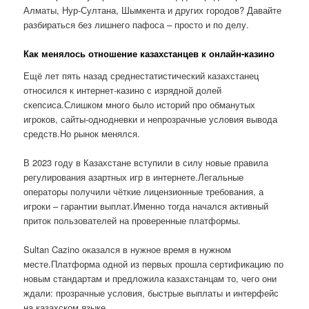
Алматы, Нур-Султана, Шымкента и других городов? Давайте
разбираться без лишнего пафоса – просто и по делу.
Как менялось отношение казахстанцев к онлайн-казино
Ещё лет пять назад среднестатистический казахстанец
относился к интернет-казино с изрядной долей
скепсиса.Слишком много было историй про обманутых
игроков, сайты-однодневки и непрозрачные условия вывода
средств.Но рынок менялся.
В 2023 году в Казахстане вступили в силу новые правила
регулирования азартных игр в интернете.Легальные
операторы получили чёткие лицензионные требования, а
игроки – гарантии выплат.Именно тогда начался активный
приток пользователей на проверенные платформы.
Sultan Cazino оказался в нужное время в нужном
месте.Платформа одной из первых прошла сертификацию по
новым стандартам и предложила казахстанцам то, чего они
ждали: прозрачные условия, быстрые выплаты и интерфейс
на казахском языке.