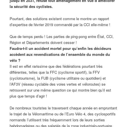
jusqu’en 2031, refuse tout aménagement en vue d’améliorer
la sécurité des cyclistes.
Pourtant, des solutions existent comme le montre un rapport
d’expertise de février 2019 commandé par la CCI elle-même !
Que de temps perdu ! Les parties de ping-pong entre État, CCI,
Région et Départements doivent cesser !
Faudra-t-il un accident mortel pour qu’enfin les décideurs
accèdent aux revendications de l’ensemble du monde du
vélo ?
Il est en effet rarissime que des fédérations pourtant très
différentes, telles que la FFC (cyclisme sportif), la FFV
(cyclotourisme), la FUB (cyclisme utilitaire ou quotidien) et
l’AF3V (réseau cyclable des voies vertes et véloroutes) se
retrouvent sur une même question ce qui montre bien qu’il est
plus que temps d’agir !
De nombreux touristes le traversent chaque année en empruntant
le trajet de la Vélomaritime ou de l’Euro Vélo 4, des cyclosportifs
normands l’utilisent très fréquemment lors de leurs sorties
hebdomadaires ou des salariés de la zone industrialo-portuaire