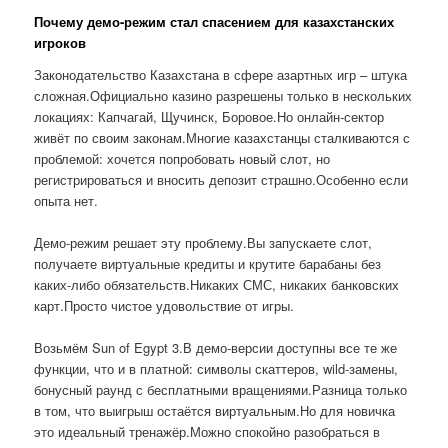
Почему демо-режим стал спасением для казахстанских
игроков
Законодательство Казахстана в сфере азартных игр – штука
сложная.Официально казино разрешены только в нескольких
локациях: Капчагай, Щучинск, Боровое.Но онлайн-сектор
живёт по своим законам.Многие казахстанцы сталкиваются с
проблемой: хочется попробовать новый слот, но
регистрироваться и вносить депозит страшно.Особенно если
опыта нет.
Демо-режим решает эту проблему.Вы запускаете слот,
получаете виртуальные кредиты и крутите барабаны без
каких-либо обязательств.Никаких СМС, никаких банковских
карт.Просто чистое удовольствие от игры.
Возьмём Sun of Egypt 3.В демо-версии доступны все те же
функции, что и в платной: символы скаттеров, wild-замены,
бонусный раунд с бесплатными вращениями.Разница только
в том, что выигрыш остаётся виртуальным.Но для новичка
это идеальный тренажёр.Можно спокойно разобраться в