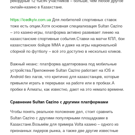
рекордные 12 тысяч участников – больше, чем любое другое
онлайн-казино в Казахстане.
https://icedkyiv.com.ua
Для любителей спортивных ставок
тоже есть опции.Хотя основная специализация Sultan Cazino
– это казино-игры, платформа активно развивает линию на
казахстанские спортивные события.Ставки на матчи КПЛ, бои
казахстанских бойцов ММА и даже на игры национальной
сборной по футболу – всё это доступно в несколько кликов.
Важный нюанс: платформа адаптирована под мобильные
устройства.Приложение Sultan Cazino работает на iOS и
Android без лагов, что критично для казахстанцев, которые
привыкли играть в перерывах на работе или в пробках.А
пробки в Алматы, как известно, дают на это немало времени.
Сравнение Sultan Cazino с другими платформами
Чтобы понять реальное положение дел, стоит сравнить
Sultan Cazino с другими популярными площадками в
Казахстане.Возьмём для примера Volta казино – одного из
признанных лидеров рынка, а также две другие известные