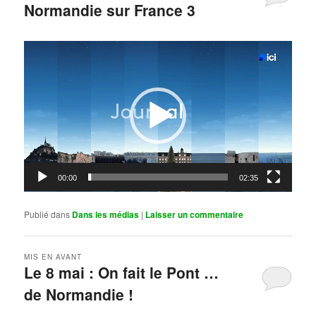
Normandie sur France 3
Publié le
mai 11, 2026
par
Steph
Lecteur
vidéo
00:00
02:35
Publié dans
Dans les médias
|
Laisser un commentaire
MIS EN AVANT
Le 8 mai : On fait le Pont …
de Normandie !