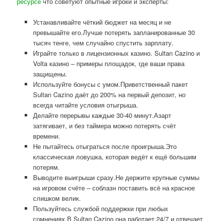
ресурсе
что советуют опытные игроки и эксперты:
Устанавливайте чёткий бюджет на месяц и не
превышайте его.Лучше потерять запланированные 30
тысяч тенге, чем случайно спустить зарплату.
Играйте только в лицензионных казино. Sultan Cazino и
Volta казино – примеры площадок, где ваши права
защищены.
Используйте бонусы с умом.Приветственный пакет
Sultan Cazino даёт до 200% на первый депозит, но
всегда читайте условия отыгрыша.
Делайте перерывы каждые 30-40 минут.Азарт
затягивает, и без таймера можно потерять счёт
времени.
Не пытайтесь отыграться после проигрыша.Это
классическая ловушка, которая ведёт к ещё большим
потерям.
Выводите выигрыши сразу.Не держите крупные суммы
на игровом счёте – соблазн поставить всё на красное
слишком велик.
Пользуйтесь службой поддержки при любых
сомнениях.В Sultan Cazino она работает 24/7 и отвечает