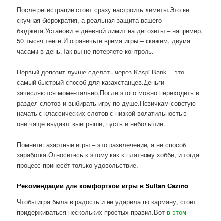
После регистрации стоит сразу настроить лимиты.Это не
скучная бюрократия, а реальная защита вашего
бюджета.Установите дневной лимит на депозиты – например,
50 тысяч тенге.И ограничьте время игры – скажем, двумя
часами в день.Так вы не потеряете контроль.
Первый депозит лучше сделать через Kaspi Bank – это
самый быстрый способ для казахстанцев.Деньги
зачисляются моментально.После этого можно переходить в
раздел слотов и выбирать игру по душе.Новичкам советую
начать с классических слотов с низкой волатильностью –
они чаще выдают выигрыши, пусть и небольшие.
Помните: азартные игры – это развлечение, а не способ
заработка.Относитесь к этому как к платному хобби, и тогда
процесс принесёт только удовольствие.
Рекомендации для комфортной игры в Sultan Cazino
Чтобы игра была в радость и не ударила по карману, стоит
придерживаться нескольких простых правил.Вот
в этом