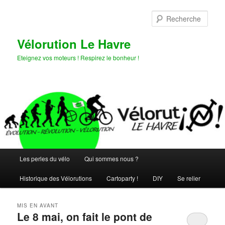
Aller
Aller
au
au
Rech
contenu
contenu
principal
secondaire
Vélorution Le Havre
Eteignez vos moteurs ! Respirez le bonheur !
Menu
Les perles du vélo
Qui sommes nous ?
principal
Historique des Vélorutions
Cartoparty !
DIY
Se relier
MIS EN AVANT
Le 8 mai, on fait le pont de