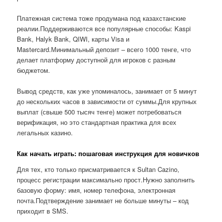
Платежная система тоже продумана под казахстанские
реалии.Поддерживаются все популярные способы: Kaspi
Bank, Halyk Bank, QIWI, карты Visa и
Mastercard.Минимальный депозит – всего 1000 тенге, что
делает платформу доступной для игроков с разным
бюджетом.
Вывод средств, как уже упоминалось, занимает от 5 минут
до нескольких часов в зависимости от суммы.Для крупных
выплат (свыше 500 тысяч тенге) может потребоваться
верификация, но это стандартная практика для всех
легальных казино.
Как начать играть: пошаговая инструкция для новичков
Для тех, кто только присматривается к Sultan Cazino,
процесс регистрации максимально прост.Нужно заполнить
базовую форму: имя, номер телефона, электронная
почта.Подтверждение занимает не больше минуты – код
приходит в SMS.