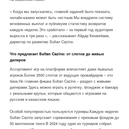
« Когда мы запускались, главной задачей было показать:
онлайн-казино может быть честным.Мы внедрили систему
мгновенных выплат и публикуем статистику возвратов
каждую неделю.Это сработало – за первый год аудитория
выросла в три раза », – рассказывает Айдар Кенжебаев,
директор по развитию Sultan Cazino.
Что предлагает Sultan Cazino: от слотов до живых
дилеров
Ассортимент игр на платформе впечатляет даже бывалых
игроков.Более 3500 слотов от ведущих провайдеров – это
база.Но главная фишка Sultan Cazino – раздел с живыми
дилерами.Здесь можно играть в рулетку, блэкджек и баккару
с реальными крупье, которые общаются с игроками на
русском и казахском языках.
Особой популярностью пользуются турниры.Каждую неделю
Sultan Cazino запускает соревнования с призовым фондом до
50 миллионов тенге.В 2024 году один из турниров собрал