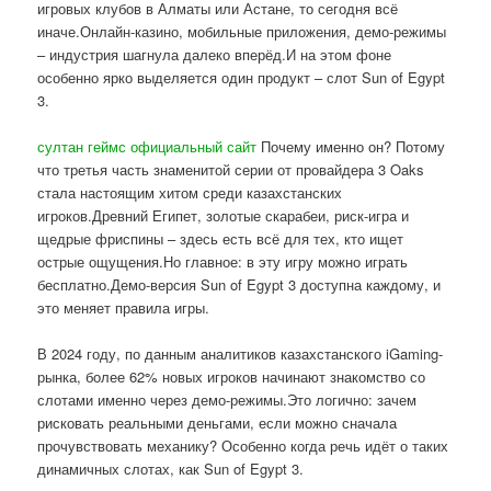
игровых клубов в Алматы или Астане, то сегодня всё
иначе.Онлайн-казино, мобильные приложения, демо-режимы
– индустрия шагнула далеко вперёд.И на этом фоне
особенно ярко выделяется один продукт – слот Sun of Egypt
3.
султан геймс официальный сайт
Почему именно он? Потому
что третья часть знаменитой серии от провайдера 3 Oaks
стала настоящим хитом среди казахстанских
игроков.Древний Египет, золотые скарабеи, риск-игра и
щедрые фриспины – здесь есть всё для тех, кто ищет
острые ощущения.Но главное: в эту игру можно играть
бесплатно.Демо-версия Sun of Egypt 3 доступна каждому, и
это меняет правила игры.
В 2024 году, по данным аналитиков казахстанского iGaming-
рынка, более 62% новых игроков начинают знакомство со
слотами именно через демо-режимы.Это логично: зачем
рисковать реальными деньгами, если можно сначала
прочувствовать механику? Особенно когда речь идёт о таких
динамичных слотах, как Sun of Egypt 3.