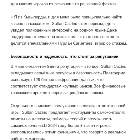
для многих игроков из регионов это решающий фактор.
« Я из Кызылорды, и для меня было принципиально найти
казино на казахском. Sultan Cazino стал первым, где я
увидел полноценный интерфейс на родном языке.Даже
поддержка отвечает на казахском – это дорогого стоит », –
делится впечатлениями Нурлан Сагинтаев, игрок со стажем.
Безопасность и надёжность: что стоит за репутацией
В мире онлайн-гемблинга репутация – это всё. Sultan Cazino
вкладывает серьёзные ресурсы в безопасность.Платформа
использует 128-битное шифрование данных, что
соответствует стандартам крупных банков.Все финансовые
транзакции проходят через защищённые шлюзы.
Отдельного внимания заслуживает политика ответственной
игры. Sultan Cazino предлагает инструменты самоконтроля:
лимиты на депозиты, таймеры сессий и возможность
самоисключения.В 2024 году более 8 тысяч игроков
воспользовались этими функциями, что говорит о реальной
работе механизма.