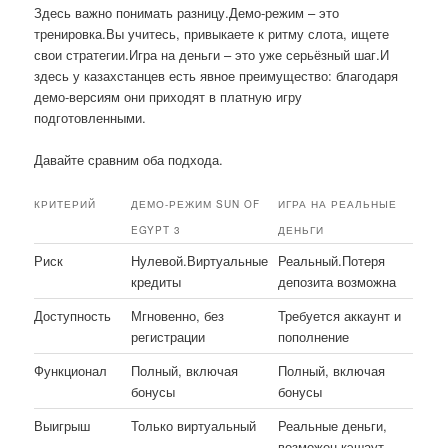
Здесь важно понимать разницу.Демо-режим – это
тренировка.Вы учитесь, привыкаете к ритму слота, ищете
свои стратегии.Игра на деньги – это уже серьёзный шаг.И
здесь у казахстанцев есть явное преимущество: благодаря
демо-версиям они приходят в платную игру
подготовленными.
Давайте сравним оба подхода.
КРИТЕРИЙ
ДЕМО-РЕЖИМ SUN OF
ИГРА НА РЕАЛЬНЫЕ
EGYPT 3
ДЕНЬГИ
Риск
Нулевой.Виртуальные
Реальный.Потеря
кредиты
депозита возможна
Доступность
Мгновенно, без
Требуется аккаунт и
регистрации
пополнение
Функционал
Полный, включая
Полный, включая
бонусы
бонусы
Выигрыш
Только виртуальный
Реальные деньги,
возможен кэшаут