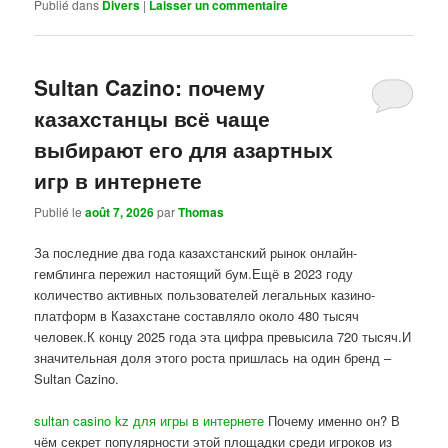
Publié dans
Divers
|
Laisser un commentaire
Sultan Cazino: почему
казахстанцы всё чаще
выбирают его для азартных
игр в интернете
Publié le
août 7, 2026
par
Thomas
За последние два года казахстанский рынок онлайн-
гемблинга пережил настоящий бум.Ещё в 2023 году
количество активных пользователей легальных казино-
платформ в Казахстане составляло около 480 тысяч
человек.К концу 2025 года эта цифра превысила 720 тысяч.И
значительная доля этого роста пришлась на один бренд –
Sultan Cazino.
sultan casino kz для игры в интернете
Почему именно он? В
чём секрет популярности этой площадки среди игроков из