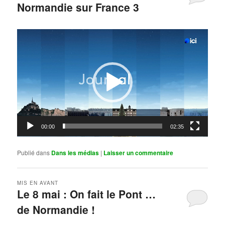
Normandie sur France 3
Publié le
mai 11, 2026
par
Steph
Lecteur
vidéo
00:00
02:35
Publié dans
Dans les médias
|
Laisser un commentaire
MIS EN AVANT
Le 8 mai : On fait le Pont …
de Normandie !