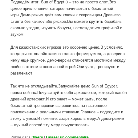
Подведём итог. Sun of Egypt 3 – это не просто слот.Это
целое приключение, которое начинается с бесплатной
игры.Демо-режим даёт вам ключи к сокровищам Древнего
Египта без каких-либо рисков.Вы можете крутить барабаны
сколько угодно, изучать бонусы, наслаждаться графикой и
звуком.
Для казахстанских игроков это особенно ценно.В условиях,
когда рынок онлайн-казино только формируется, а доверие к
нему ещё хрупкое, демо-версии становятся мостиком между
любопытством и осознанной игрой.Они учат, тренируют и
развлекают.
Так что не откладывайте.Запускайте демо Sun of Egypt 3
прямо сейчас.Почувствуйте себя археологом, который нашёл
древний артефакт.И кто знает – может быть, после
бесплатной тренировки вы решитесь на настоящее
приключение с реальными ставками.Главное – подходите к
этому с умом.И помните: азарт хорош в меру.А демо-режим
– лучший способ эту меру почувствовать.
Publié dans
Divers
|
Laisser un commentaire