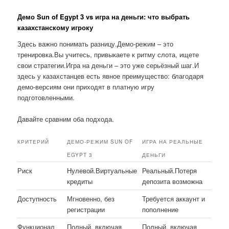
Демо Sun of Egypt 3 vs игра на деньги: что выбрать
казахстанскому игроку
Здесь важно понимать разницу.Демо-режим – это
тренировка.Вы учитесь, привыкаете к ритму слота, ищете
свои стратегии.Игра на деньги – это уже серьёзный шаг.И
здесь у казахстанцев есть явное преимущество: благодаря
демо-версиям они приходят в платную игру
подготовленными.
Давайте сравним оба подхода.
КРИТЕРИЙ
ДЕМО-РЕЖИМ SUN OF
ИГРА НА РЕАЛЬНЫЕ
EGYPT 3
ДЕНЬГИ
Риск
Нулевой.Виртуальные
Реальный.Потеря
кредиты
депозита возможна
Доступность
Мгновенно, без
Требуется аккаунт и
регистрации
пополнение
Функционал
Полный, включая
Полный, включая