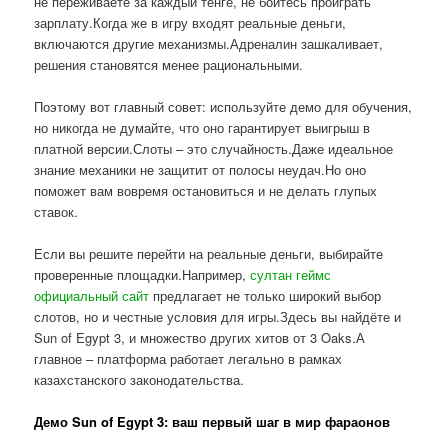
не переживаете за каждый тенге, не боитесь проиграть
зарплату.Когда же в игру входят реальные деньги,
включаются другие механизмы.Адреналин зашкаливает,
решения становятся менее рациональными.
Поэтому вот главный совет: используйте демо для обучения,
но никогда не думайте, что оно гарантирует выигрыш в
платной версии.Слоты – это случайность.Даже идеальное
знание механики не защитит от полосы неудач.Но оно
поможет вам вовремя остановиться и не делать глупых
ставок.
Если вы решите перейти на реальные деньги, выбирайте
проверенные площадки.Например,
султан геймс
официальный сайт
предлагает не только широкий выбор
слотов, но и честные условия для игры.Здесь вы найдёте и
Sun of Egypt 3, и множество других хитов от 3 Oaks.А
главное – платформа работает легально в рамках
казахстанского законодательства.
Демо Sun of Egypt 3: ваш первый шаг в мир фараонов