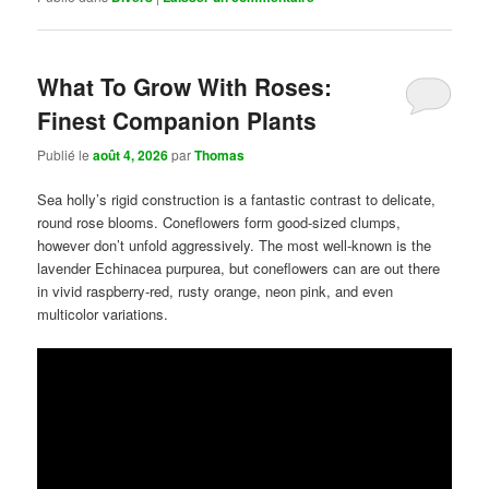
What To Grow With Roses:
Finest Companion Plants
Publié le
août 4, 2026
par
Thomas
Sea holly’s rigid construction is a fantastic contrast to delicate,
round rose blooms. Coneflowers form good-sized clumps,
however don’t unfold aggressively. The most well-known is the
lavender Echinacea purpurea, but coneflowers can are out there
in vivid raspberry-red, rusty orange, neon pink, and even
multicolor variations.