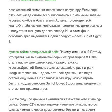
Казахстанский гемблинг переживает новую эру.Если ещё
пять лет назад слоты ассоциировались с пыльными залами
игровых клубов в Алматы или Астане, то сегодня всё
иначе.Онлайн-казино, мобильные приложения, демо-режимы
– индустрия шагнула далеко вперёд.И на этом фоне
особенно ярко выделяется один продукт – слот Sun of Egypt
3.
султан геймс официальный сайт
Почему именно он? Потому
что третья часть знаменитой серии от провайдера 3 Oaks
стала настоящим хитом среди казахстанских
игроков.Древний Египет, золотые скарабеи, риск-игра и
щедрые фриспины – здесь есть всё для тех, кто ищет
острые ощущения.Но главное: в эту игру можно играть
бесплатно.Демо-версия Sun of Egypt 3 доступна каждому, и
это меняет правила игры.
В 2024 году, по данным аналитиков казахстанского iGaming-
рынка, более 62% новых игроков начинают знакомство со
слотами именно через демо-режимы.Это логично: зачем