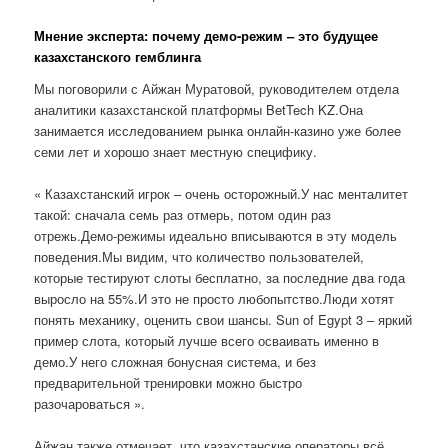
Мнение эксперта: почему демо-режим – это будущее
казахстанского гемблинга
Мы поговорили с Айжан Муратовой, руководителем отдела
аналитики казахстанской платформы BetTech KZ.Она
занимается исследованием рынка онлайн-казино уже более
семи лет и хорошо знает местную специфику.
« Казахстанский игрок – очень осторожный.У нас менталитет
такой: сначала семь раз отмерь, потом один раз
отрежь.Демо-режимы идеально вписываются в эту модель
поведения.Мы видим, что количество пользователей,
которые тестируют слоты бесплатно, за последние два года
выросло на 55%.И это не просто любопытство.Люди хотят
понять механику, оценить свои шансы. Sun of Egypt 3 – яркий
пример слота, который лучше всего осваивать именно в
демо.У него сложная бонусная система, и без
предварительной тренировки можно быстро
разочароваться ».
Айжан также отмечает, что казахстанские операторы всё