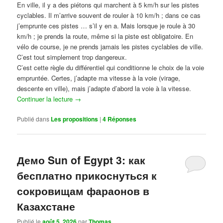
En ville, il y a des piétons qui marchent à 5 km/h sur les pistes
cyclables. Il m’arrive souvent de rouler à 10 km/h ; dans ce cas
j’emprunte ces pistes … s’il y en a. Mais lorsque je roule à 30
km/h ; je prends la route, même si la piste est obligatoire. En
vélo de course, je ne prends jamais les pistes cyclables de ville.
C’est tout simplement trop dangereux.
C’est cette règle du différentiel qui conditionne le choix de la voie
empruntée. Certes, j’adapte ma vitesse à la voie (virage,
descente en ville), mais j’adapte d’abord la voie à la vitesse.
Continuer la lecture
→
Publié dans
Les propositions
|
4
Réponses
Демо Sun of Egypt 3: как
бесплатно прикоснуться к
сокровищам фараонов в
Казахстане
Publié le
août 5, 2026
par
Thomas