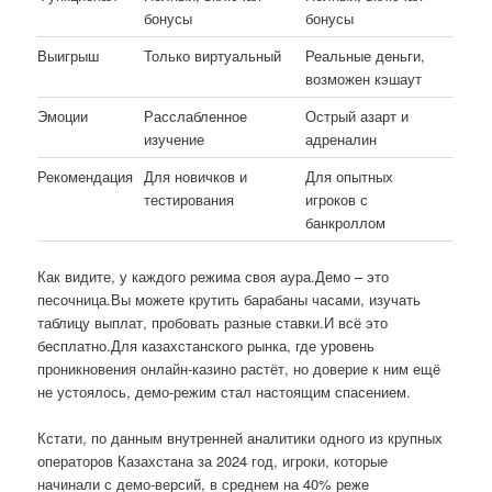
бонусы
бонусы
Выигрыш
Только виртуальный
Реальные деньги,
возможен кэшаут
Эмоции
Расслабленное
Острый азарт и
изучение
адреналин
Рекомендация
Для новичков и
Для опытных
тестирования
игроков с
банкроллом
Как видите, у каждого режима своя аура.Демо – это
песочница.Вы можете крутить барабаны часами, изучать
таблицу выплат, пробовать разные ставки.И всё это
бесплатно.Для казахстанского рынка, где уровень
проникновения онлайн-казино растёт, но доверие к ним ещё
не устоялось, демо-режим стал настоящим спасением.
Кстати, по данным внутренней аналитики одного из крупных
операторов Казахстана за 2024 год, игроки, которые
начинали с демо-версий, в среднем на 40% реже