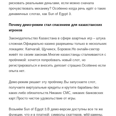
рисковать реальными деньгами, если можно сначала
прочувствовать механику? Особенно когда речь идёт о таких
динамичных слотах, как Sun of Egypt 3.
Почему демо-режим стал спасением для казахстанских
игроков
Законодательство Казахстана в сфере азартных игр – штука
сложная.Официально казино разрешены только в нескольких
локациях: Капчагай, Щучинск, Боровое.Но онлайн-сектор
живёт по своим законам.Многие казахстанцы сталкиваются с
проблемой: хочется попробовать новый слот, но
регистрироваться и вносить депозит страшно.Особенно если
опыта нет.
Демо-режим решает эту проблему.Вы запускаете слот,
получаете виртуальные кредиты и крутите барабаны без
каких-либо обязательств.Никаких СМС, никаких банковских
карт.Просто чистое удовольствие от игры.
Возьмём Sun of Egypt 3.В демо-версии доступны все те же
функции, что и в платной: символы скаттеров, wild-замены,