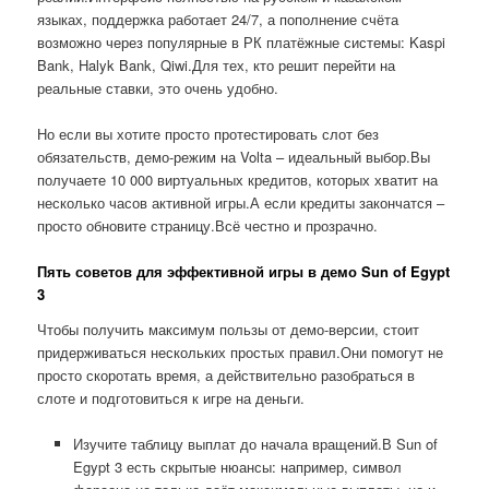
языках, поддержка работает 24/7, а пополнение счёта
возможно через популярные в РК платёжные системы: Kaspi
Bank, Halyk Bank, Qiwi.Для тех, кто решит перейти на
реальные ставки, это очень удобно.
Но если вы хотите просто протестировать слот без
обязательств, демо-режим на Volta – идеальный выбор.Вы
получаете 10 000 виртуальных кредитов, которых хватит на
несколько часов активной игры.А если кредиты закончатся –
просто обновите страницу.Всё честно и прозрачно.
Пять советов для эффективной игры в демо Sun of Egypt
3
Чтобы получить максимум пользы от демо-версии, стоит
придерживаться нескольких простых правил.Они помогут не
просто скоротать время, а действительно разобраться в
слоте и подготовиться к игре на деньги.
Изучите таблицу выплат до начала вращений.В Sun of
Egypt 3 есть скрытые нюансы: например, символ