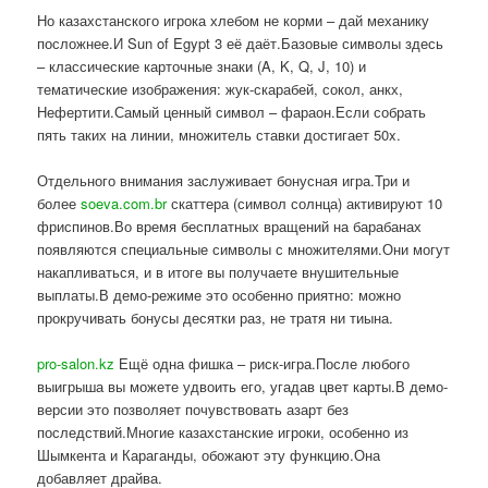
Но казахстанского игрока хлебом не корми – дай механику
посложнее.И Sun of Egypt 3 её даёт.Базовые символы здесь
– классические карточные знаки (A, K, Q, J, 10) и
тематические изображения: жук-скарабей, сокол, анкх,
Нефертити.Самый ценный символ – фараон.Если собрать
пять таких на линии, множитель ставки достигает 50x.
Отдельного внимания заслуживает бонусная игра.Три и
более
soeva.com.br
скаттера (символ солнца) активируют 10
фриспинов.Во время бесплатных вращений на барабанах
появляются специальные символы с множителями.Они могут
накапливаться, и в итоге вы получаете внушительные
выплаты.В демо-режиме это особенно приятно: можно
прокручивать бонусы десятки раз, не тратя ни тиына.
pro-salon.kz
Ещё одна фишка – риск-игра.После любого
выигрыша вы можете удвоить его, угадав цвет карты.В демо-
версии это позволяет почувствовать азарт без
последствий.Многие казахстанские игроки, особенно из
Шымкента и Караганды, обожают эту функцию.Она
добавляет драйва.