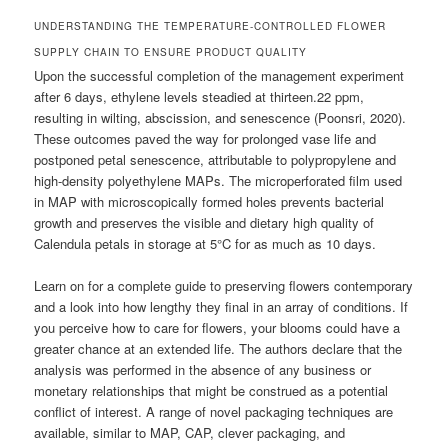
UNDERSTANDING THE TEMPERATURE-CONTROLLED FLOWER
SUPPLY CHAIN TO ENSURE PRODUCT QUALITY
Upon the successful completion of the management experiment
after 6 days, ethylene levels steadied at thirteen.22 ppm,
resulting in wilting, abscission, and senescence (Poonsri, 2020).
These outcomes paved the way for prolonged vase life and
postponed petal senescence, attributable to polypropylene and
high-density polyethylene MAPs. The microperforated film used
in MAP with microscopically formed holes prevents bacterial
growth and preserves the visible and dietary high quality of
Calendula petals in storage at 5°C for as much as 10 days.
Learn on for a complete guide to preserving flowers contemporary
and a look into how lengthy they final in an array of conditions. If
you perceive how to care for flowers, your blooms could have a
greater chance at an extended life. The authors declare that the
analysis was performed in the absence of any business or
monetary relationships that might be construed as a potential
conflict of interest. A range of novel packaging techniques are
available, similar to MAP, CAP, clever packaging, and