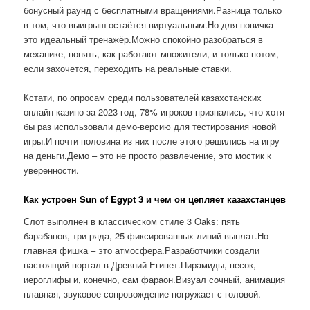
бонусный раунд с бесплатными вращениями.Разница только
в том, что выигрыш остаётся виртуальным.Но для новичка
это идеальный тренажёр.Можно спокойно разобраться в
механике, понять, как работают множители, и только потом,
если захочется, переходить на реальные ставки.
Кстати, по опросам среди пользователей казахстанских
онлайн-казино за 2023 год, 78% игроков признались, что хотя
бы раз использовали демо-версию для тестирования новой
игры.И почти половина из них после этого решились на игру
на деньги.Демо – это не просто развлечение, это мостик к
уверенности.
Как устроен Sun of Egypt 3 и чем он цепляет казахстанцев
Слот выполнен в классическом стиле 3 Oaks: пять
барабанов, три ряда, 25 фиксированных линий выплат.Но
главная фишка – это атмосфера.Разработчики создали
настоящий портал в Древний Египет.Пирамиды, песок,
иероглифы и, конечно, сам фараон.Визуал сочный, анимация
плавная, звуковое сопровождение погружает с головой.