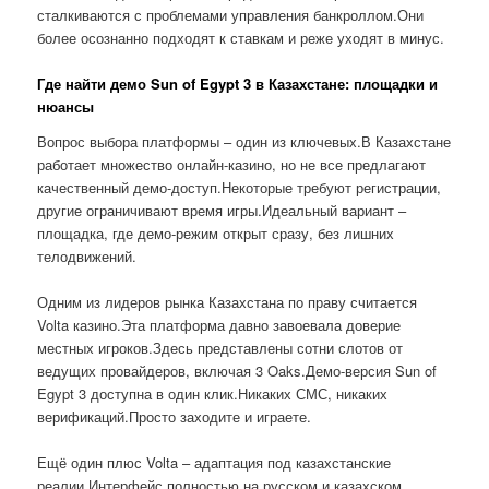
сталкиваются с проблемами управления банкроллом.Они
более осознанно подходят к ставкам и реже уходят в минус.
Где найти демо Sun of Egypt 3 в Казахстане: площадки и
нюансы
Вопрос выбора платформы – один из ключевых.В Казахстане
работает множество онлайн-казино, но не все предлагают
качественный демо-доступ.Некоторые требуют регистрации,
другие ограничивают время игры.Идеальный вариант –
площадка, где демо-режим открыт сразу, без лишних
телодвижений.
Одним из лидеров рынка Казахстана по праву считается
Volta казино.Эта платформа давно завоевала доверие
местных игроков.Здесь представлены сотни слотов от
ведущих провайдеров, включая 3 Oaks.Демо-версия Sun of
Egypt 3 доступна в один клик.Никаких СМС, никаких
верификаций.Просто заходите и играете.
Ещё один плюс Volta – адаптация под казахстанские
реалии.Интерфейс полностью на русском и казахском