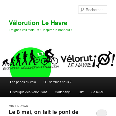
Aller
Aller
au
au
Rech
contenu
contenu
principal
secondaire
Vélorution Le Havre
Eteignez vos moteurs ! Respirez le bonheur !
Menu
Les perles du vélo
Qui sommes nous ?
principal
Historique des Vélorutions
Cartoparty !
DIY
Se relier
MIS EN AVANT
Le 8 mai, on fait le pont de