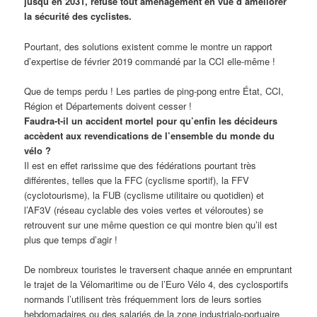
jusqu’en 2031, refuse tout aménagement en vue d’améliorer
la sécurité des cyclistes.
Pourtant, des solutions existent comme le montre un rapport
d’expertise de février 2019 commandé par la CCI elle-même !
Que de temps perdu ! Les parties de ping-pong entre État, CCI,
Région et Départements doivent cesser !
Faudra-t-il un accident mortel pour qu’enfin les décideurs
accèdent aux revendications de l’ensemble du monde du
vélo ?
Il est en effet rarissime que des fédérations pourtant très
différentes, telles que la FFC (cyclisme sportif), la FFV
(cyclotourisme), la FUB (cyclisme utilitaire ou quotidien) et
l’AF3V (réseau cyclable des voies vertes et véloroutes) se
retrouvent sur une même question ce qui montre bien qu’il est
plus que temps d’agir !
De nombreux touristes le traversent chaque année en empruntant
le trajet de la Vélomaritime ou de l’Euro Vélo 4, des cyclosportifs
normands l’utilisent très fréquemment lors de leurs sorties
hebdomadaires ou des salariés de la zone industrialo-portuaire