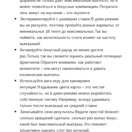
фараона не только даёт максимальные выплаты, но и
может появляться в бонусных комбинациях.Потратьте
пять минут на изучение – это окупится.
Экспериментируйте с размером ставки.В демо-режиме
вы не рискуете, поэтому пробуйте разные варианты: от
минимальных 25 тенге до максимальных.Так вы
поймёте, как волатильность слота влияет на частоту
выигрышей.
Активируйте бонусный раунд не менее десяти
раз.Только так вы сможете оценить реальный потенциал
фриспинов.Обратите внимание, как работают
множители – они могут накапливаться и давать
космические выплаты.
Используйте риск-игру для тренировки
интуиции.Угадывание цвета карты – это чистая
случайность, но в демо-режиме можно выработать
собственную тактику.Например, всегда удваивать
только после выигрыша на средней ставке.
Записывайте свои результаты.Ведите простой блокнот:
сколько вращений сделали, сколько раз выпал бонус,
какой был максимальный выигрыш.Это поможет
объективно оценить слот без иллюзий.