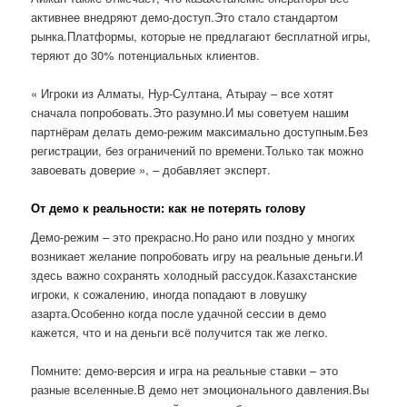
активнее внедряют демо-доступ.Это стало стандартом
рынка.Платформы, которые не предлагают бесплатной игры,
теряют до 30% потенциальных клиентов.
« Игроки из Алматы, Нур-Султана, Атырау – все хотят
сначала попробовать.Это разумно.И мы советуем нашим
партнёрам делать демо-режим максимально доступным.Без
регистрации, без ограничений по времени.Только так можно
завоевать доверие », – добавляет эксперт.
От демо к реальности: как не потерять голову
Демо-режим – это прекрасно.Но рано или поздно у многих
возникает желание попробовать игру на реальные деньги.И
здесь важно сохранять холодный рассудок.Казахстанские
игроки, к сожалению, иногда попадают в ловушку
азарта.Особенно когда после удачной сессии в демо
кажется, что и на деньги всё получится так же легко.
Помните: демо-версия и игра на реальные ставки – это
разные вселенные.В демо нет эмоционального давления.Вы