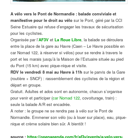
A vélo vers le Pont de Normandie : balade conviviale et
manifestive
pour le droit au vélo
sur le Pont, géré par la CCI
Seine Estuaire qui refuse d’engager les travaux de sécurisation
pour les cyclistes.
Organisée par l’
AF3V
et
La Roue Libre
, la balade se déroulera
entre la place de la gare au Havre (Caen – Le Havre possible en
car Nomad 122, à réserver si vélos) pour se rendre à travers le
port et les marais jusqu’à la Maison de l’Estuaire située au pied
du Pont (15 km) avec pique-nique et visite.
RDV le vendredi 8 mai au Havre à 11h
sur le parvis de la Gare
(routière + SNCF) : rassemblement des cyclistes de la région et
départ en groupe.
Gratuit. Adultes et ados sont en autonomie, chacun s’organise
pour venir et participer (
car Nomad 122
, covoiturage, train) :
seule la balade A/R est encadrée.
A noter : le groupe ne se rendra pas à vélo sur le Pont de
Normandie. Emmener son vélo (ou à louer sur place), eau, pique-
nique et crème solaire bien sûr. A bientôt !
source :
https://openagenda.com/fr/af3v/events/a-velo-vers-