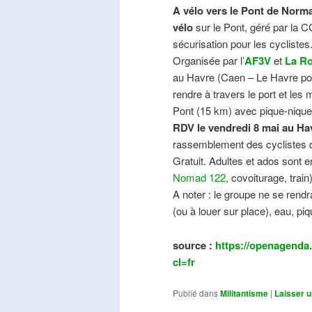
A vélo vers le Pont de Norma
vélo
sur le Pont, géré par la C
sécurisation pour les cyclistes
Organisée par l’
AF3V
et
La Ro
au Havre (Caen – Le Havre pos
rendre à travers le port et les
Pont (15 km) avec pique-nique e
RDV le vendredi 8 mai au Ha
rassemblement des cyclistes de
Gratuit. Adultes et ados sont e
Nomad 122
, covoiturage, trai
A noter : le groupe ne se ren
(ou à louer sur place), eau, piq
source :
https://openagenda.
cl=fr
Publié dans
Militantisme
|
Laisser 