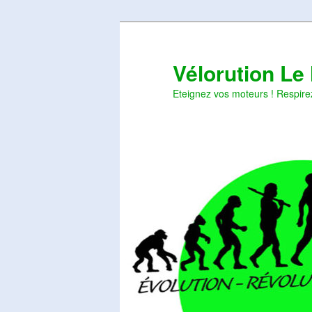
Aller
Aller
au
au
contenu
contenu
Vélorution Le
principal
secondaire
Eteignez vos moteurs ! Respire