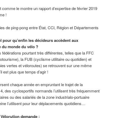
nt comme le montre un rapport d’expertise de février 2019
me !
ies de ping-pong entre État, CCI, Région et Départements
el pour qu’enfin les décideurs accèdent aux
e du monde du vélo ?
s fédérations pourtant très différentes, telles que la FFC
otourisme), la FUB (cyclisme utilitaire ou quotidien) et
oies vertes et véloroutes) se retrouvent sur une même
il est plus que temps d’agir !
rsent chaque année en empruntant le trajet de la
 4, des cyclosportifs normands l’utilisent très fréquemment
ires ou des salariés de la zone industrialo-portuaire
Seine l’utilisent pour leur déplacements quotidiens…
H Vélorution demande :