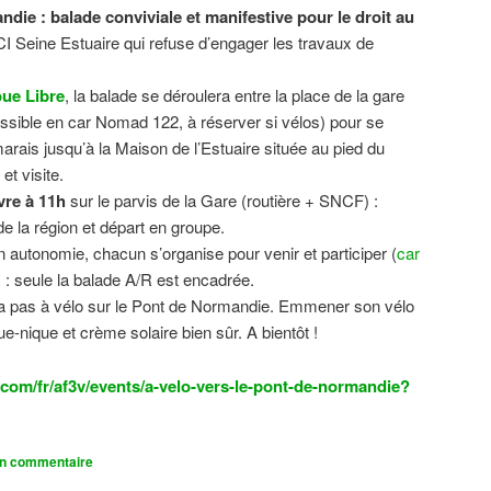
ndie : balade conviviale et manifestive
pour le droit au
CI Seine Estuaire qui refuse d’engager les travaux de
.
ue Libre
, la balade se déroulera entre la place de la gare
sible en car Nomad 122, à réserver si vélos) pour se
 marais jusqu’à la Maison de l’Estuaire située au pied du
t visite.
vre à 11h
sur le parvis de la Gare (routière + SNCF) :
 la région et départ en groupe.
n autonomie, chacun s’organise pour venir et participer (
car
n) : seule la balade A/R est encadrée.
dra pas à vélo sur le Pont de Normandie. Emmener son vélo
ue-nique et crème solaire bien sûr. A bientôt !
com/fr/af3v/events/a-velo-vers-le-pont-de-normandie?
un commentaire