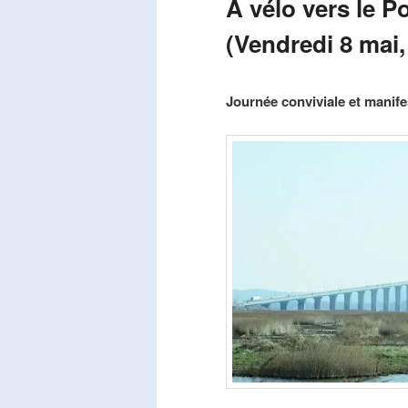
A vélo vers le P
(Vendredi 8 mai,
Publié le
mars 29, 2026
par
Steph
Journée conviviale et manifes