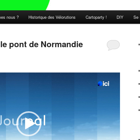
es nous ?
Historique des Vélorutions
Cartoparty !
DIY
Se 
t le pont de Normandie