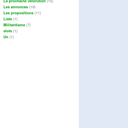
La prochaine vélorution
(15)
Les annonces
(19)
Les propositions
(11)
Lists
(1)
Militantisme
(7)
slots
(1)
Un
(1)