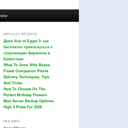
relier
ARTICLES RÉCENTS
Демо Sun of Egypt 3: как
бесплатно прикоснуться к
сокровищам фараонов в
Казахстане
What To Grow With Roses:
Finest Companion Plants
Delivery Techniques, Tips
And Tricks
How To Choose On The
Perfect Birthday Flowers
Best Server Backup Options:
High 5 Picks For 2026
DES AMIS
Agend'Havre