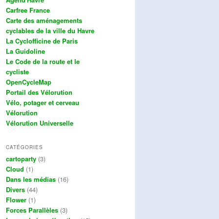
Carfree France
Carte des aménagements
cyclables de la ville du Havre
La Cyclofficine de Paris
La Guidoline
Le Code de la route et le
cycliste
OpenCycleMap
Portail des Vélorution
Vélo, potager et cerveau
Vélorution
Vélorution Universelle
CATÉGORIES
cartoparty
(3)
Cloud
(1)
Dans les médias
(16)
Divers
(44)
Flower
(1)
Forces Parallèles
(3)