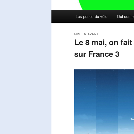
Menu
Les perles du vélo
Qui somm
principal
MIS EN AVANT
Le 8 mai, on fai
sur France 3
Publié le
mai 11, 2026
par
Steph
Lecteur
vidéo