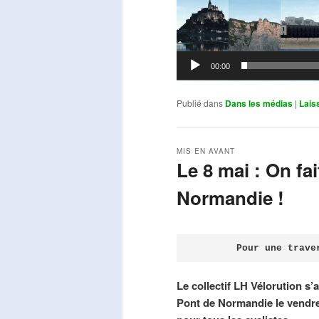
00:00
Publié dans
Dans les médias
|
Lais
MIS EN AVANT
Le 8 mai : On fa
Normandie !
Publié le
avril 18, 2026
par
Steph
Pour une trave
Le collectif LH Vélorution s’
Pont de Normandie le vendre