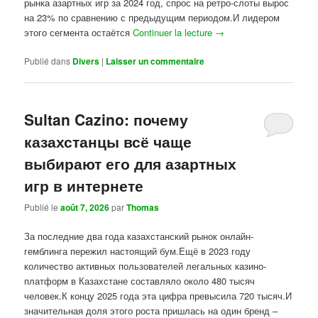
рынка азартных игр за 2024 год, спрос на ретро-слоты вырос
на 23% по сравнению с предыдущим периодом.И лидером
этого сегмента остаётся
Continuer la lecture
→
Publié dans
Divers
|
Laisser un commentaire
Sultan Cazino: почему
казахстанцы всё чаще
выбирают его для азартных
игр в интернете
Publié le
août 7, 2026
par
Thomas
За последние два года казахстанский рынок онлайн-
гемблинга пережил настоящий бум.Ещё в 2023 году
количество активных пользователей легальных казино-
платформ в Казахстане составляло около 480 тысяч
человек.К концу 2025 года эта цифра превысила 720 тысяч.И
значительная доля этого роста пришлась на один бренд –