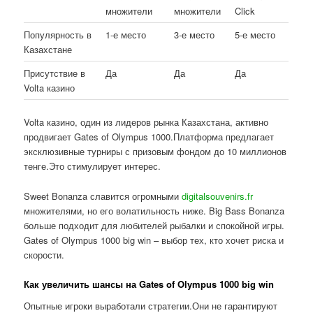
множители
множители
Click
Популярность в
1-е место
3-е место
5-е место
Казахстане
Присутствие в
Да
Да
Да
Volta казино
Volta казино, один из лидеров рынка Казахстана, активно
продвигает Gates of Olympus 1000.Платформа предлагает
эксклюзивные турниры с призовым фондом до 10 миллионов
тенге.Это стимулирует интерес.
Sweet Bonanza славится огромными
digitalsouvenirs.fr
множителями, но его волатильность ниже. Big Bass Bonanza
больше подходит для любителей рыбалки и спокойной игры.
Gates of Olympus 1000 big win – выбор тех, кто хочет риска и
скорости.
Как увеличить шансы на Gates of Olympus 1000 big win
Опытные игроки выработали стратегии.Они не гарантируют