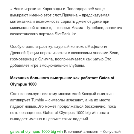
« Наши игроки из Караганды и Павлодара всё чаще
выбирают именно этот слот.Причина – предсказуемая
математика и возможность сорвать джекпот даже при
минимальной ставке », – говорит Азамат Тулебаев, аналитик
казахстанского портала SlotRank.kz.
Особую роль играет культурный контекст.Мифология
Древней Греции перекликается с казахскими эпосами.Зевс,
громовержец с Олимпа, воспринимается как батыр.Это
добавляет игре эмоциональной глубины.
Механика большого выигрыша: как работает Gates of
Olympus 1000
Слот использует систему множителей.Каждый выигрыш
активирует Tumble – символы исчезают, а на их место
падают новые.Это может продолжаться бесконечно, пока
есть совпадения. Gates of Olympus 1000 big win часто
выпадает именно в цепочке таких падений.
gates of olympus 1000 big win
Ключевой элемент – бонусный