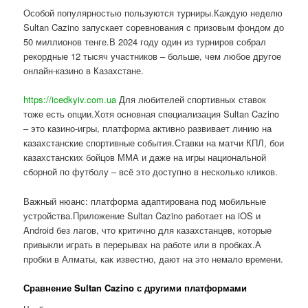
Особой популярностью пользуются турниры.Каждую неделю
Sultan Cazino запускает соревнования с призовым фондом до
50 миллионов тенге.В 2024 году один из турниров собрал
рекордные 12 тысяч участников – больше, чем любое другое
онлайн-казино в Казахстане.
https://icedkyiv.com.ua
Для любителей спортивных ставок
тоже есть опции.Хотя основная специализация Sultan Cazino
– это казино-игры, платформа активно развивает линию на
казахстанские спортивные события.Ставки на матчи КПЛ, бои
казахстанских бойцов ММА и даже на игры национальной
сборной по футболу – всё это доступно в несколько кликов.
Важный нюанс: платформа адаптирована под мобильные
устройства.Приложение Sultan Cazino работает на iOS и
Android без лагов, что критично для казахстанцев, которые
привыкли играть в перерывах на работе или в пробках.А
пробки в Алматы, как известно, дают на это немало времени.
Сравнение Sultan Cazino с другими платформами