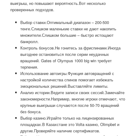
выигрыш, но повышают вероятность.Вот несколько
проверенных подходов.
Выбор ставки.Оптимальный диапазон – 200-500
тенге.Слишком маленькие ставки не дают накопить
множители.Слишком большие – быстро истощают
банкролл.
Контроль бонусов.Не гонитесь за фриспинами.Иногда
выгоднее остановиться после серии неудачных
вращений. Gates of Olympus 1000 big win требует
терпения.
Использование автоигры.Функция автовращений с
настройкой количества спинов помогает избежать
эмоциональных решений.Выставляйте лимиты.
Анализ истории.Ведите записи своих сессий.Замечайте
закономерности.Например, многие игроки отмечают, что
крупные выигрыши случаются после 50-70 вращений
без бонуса.
Выбор казино.Играйте только на лицензированных
площадках.В Казахстане это Volta казино, Olimpbet и
другие.Проверяйте наличие сертификатов.