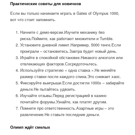
Практические советы для новичков
Если вы только начинаете играть в Gates of Olympus 1000,
вот что стоит запомнить.
Начните с демо-версии.Изучите механику без
риска.Поймите, как работают множители и Tumble.
Установите дневной лимит.Например, 5000 тенге.Если
проиграли – остановитесь.Завтра будет новый день.
Играйте в спокойной обстановке.Никакого алкоголя или
отвлекающих факторов.Сосредоточьтесь.
Используйте стратегию « одна ставка ».Не меняйте
размер ставки после каждого спина.Это снижает хаос.
Фиксируйте выигрыши.Если достигли 1000x – забирайте
деньги.Не пытайтесь удвоить.
Изучайте отзывы.Перед регистрацией в казино
почитайте форумы.Узнайте, как платят другим.
Помните про ответственность.Азартные игры – это
развлечение.Не ставьте последние деньги.
Олимп ждёт смелых