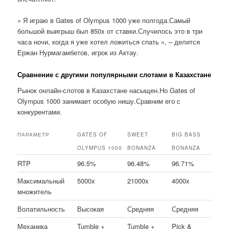
« Я играю в Gates of Olympus 1000 уже полгода.Самый
большой выигрыш был 850x от ставки.Случилось это в три
часа ночи, когда я уже хотел ложиться спать », – делится
Ержан Нурмагамбетов, игрок из Актау.
Сравнение с другими популярными слотами в Казахстане
Рынок онлайн-слотов в Казахстане насыщен.Но Gates of
Olympus 1000 занимает особую нишу.Сравним его с
конкурентами.
ПАРАМЕТР
GATES OF
SWEET
BIG BASS
OLYMPUS 1000
BONANZA
BONANZA
RTP
96.5%
96.48%
96.71%
Максимальный
5000x
21000x
4000x
множитель
Волатильность
Высокая
Средняя
Средняя
Механика
Tumble +
Tumble +
Pick &