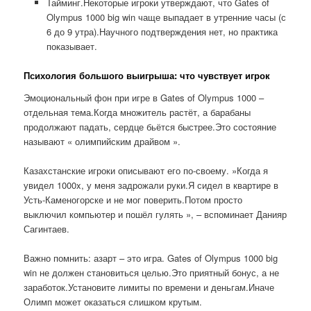
Тайминг.Некоторые игроки утверждают, что Gates of
Olympus 1000 big win чаще выпадает в утренние часы (с
6 до 9 утра).Научного подтверждения нет, но практика
показывает.
Психология большого выигрыша: что чувствует игрок
Эмоциональный фон при игре в Gates of Olympus 1000 –
отдельная тема.Когда множитель растёт, а барабаны
продолжают падать, сердце бьётся быстрее.Это состояние
называют « олимпийским драйвом ».
Казахстанские игроки описывают его по-своему. »Когда я
увидел 1000x, у меня задрожали руки.Я сидел в квартире в
Усть-Каменогорске и не мог поверить.Потом просто
выключил компьютер и пошёл гулять », – вспоминает Данияр
Сагинтаев.
Важно помнить: азарт – это игра. Gates of Olympus 1000 big
win не должен становиться целью.Это приятный бонус, а не
заработок.Установите лимиты по времени и деньгам.Иначе
Олимп может оказаться слишком крутым.