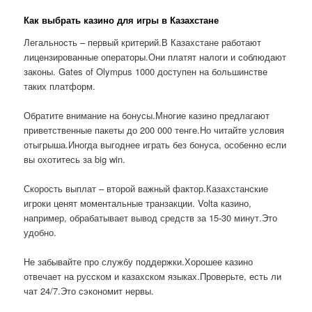
Как выбрать казино для игры в Казахстане
Легальность – первый критерий.В Казахстане работают
лицензированные операторы.Они платят налоги и соблюдают
законы. Gates of Olympus 1000 доступен на большинстве
таких платформ.
Обратите внимание на бонусы.Многие казино предлагают
приветственные пакеты до 200 000 тенге.Но читайте условия
отыгрыша.Иногда выгоднее играть без бонуса, особенно если
вы охотитесь за big win.
Скорость выплат – второй важный фактор.Казахстанские
игроки ценят моментальные транзакции. Volta казино,
например, обрабатывает вывод средств за 15-30 минут.Это
удобно.
Не забывайте про службу поддержки.Хорошее казино
отвечает на русском и казахском языках.Проверьте, есть ли
чат 24/7.Это сэкономит нервы.