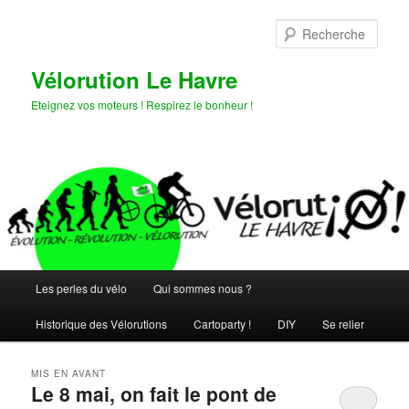
Aller
Aller
au
au
Rech
contenu
contenu
principal
secondaire
Vélorution Le Havre
Eteignez vos moteurs ! Respirez le bonheur !
Menu
Les perles du vélo
Qui sommes nous ?
principal
Historique des Vélorutions
Cartoparty !
DIY
Se relier
MIS EN AVANT
Le 8 mai, on fait le pont de