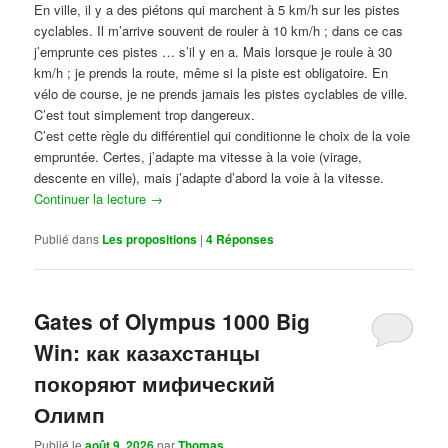
En ville, il y a des piétons qui marchent à 5 km/h sur les pistes
cyclables. Il m’arrive souvent de rouler à 10 km/h ; dans ce cas
j’emprunte ces pistes … s’il y en a. Mais lorsque je roule à 30
km/h ; je prends la route, même si la piste est obligatoire. En
vélo de course, je ne prends jamais les pistes cyclables de ville.
C’est tout simplement trop dangereux.
C’est cette règle du différentiel qui conditionne le choix de la voie
empruntée. Certes, j’adapte ma vitesse à la voie (virage,
descente en ville), mais j’adapte d’abord la voie à la vitesse.
Continuer la lecture
→
Publié dans
Les propositions
|
4
Réponses
Gates of Olympus 1000 Big
Win: как казахстанцы
покоряют мифический
Олимп
Publié le
août 9, 2026
par
Thomas