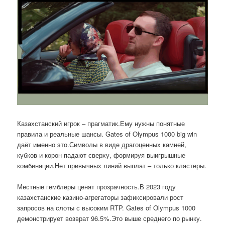
Казахстанский игрок – прагматик.Ему нужны понятные
правила и реальные шансы. Gates of Olympus 1000 big win
даёт именно это.Символы в виде драгоценных камней,
кубков и корон падают сверху, формируя выигрышные
комбинации.Нет привычных линий выплат – только кластеры.
Местные гемблеры ценят прозрачность.В 2023 году
казахстанские казино-агрегаторы зафиксировали рост
запросов на слоты с высоким RTP. Gates of Olympus 1000
демонстрирует возврат 96.5%.Это выше среднего по рынку.