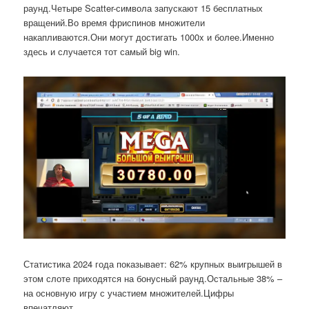
раунд.Четыре Scatter-символа запускают 15 бесплатных
вращений.Во время фриспинов множители
накапливаются.Они могут достигать 1000x и более.Именно
здесь и случается тот самый big win.
Статистика 2024 года показывает: 62% крупных выигрышей в
этом слоте приходятся на бонусный раунд.Остальные 38% –
на основную игру с участием множителей.Цифры
впечатляют.