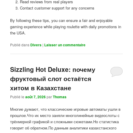
Read reviews from real players
Contact customer support for any concerns
By following these tips, you can ensure a fair and enjoyable
gaming experience while playing roulette with daily promotions in
the USA.
Publié dans
Divers
|
Laisser un commentaire
Sizzling Hot Deluxe: почему
фруктовый слот остаётся
хитом в Казахстане
Publié le
août 7, 2026
par
Thomas
Многие думают, что классические игровые автоматы ушли в
прошлое.Что их место заняли многолинейные видеослоты с
трёхмерной графикой и сложными сюжетами.Но статистика
говорит об обратном.По данным аналитики казахстанского