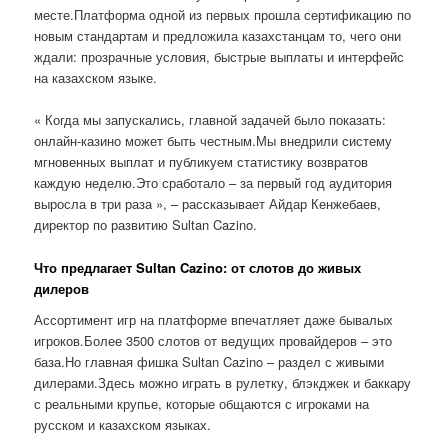
месте.Платформа одной из первых прошла сертификацию по
новым стандартам и предложила казахстанцам то, чего они
ждали: прозрачные условия, быстрые выплаты и интерфейс
на казахском языке.
« Когда мы запускались, главной задачей было показать:
онлайн-казино может быть честным.Мы внедрили систему
мгновенных выплат и публикуем статистику возвратов
каждую неделю.Это сработало – за первый год аудитория
выросла в три раза », – рассказывает Айдар Кенжебаев,
директор по развитию Sultan Cazino.
Что предлагает Sultan Cazino: от слотов до живых
дилеров
Ассортимент игр на платформе впечатляет даже бывалых
игроков.Более 3500 слотов от ведущих провайдеров – это
база.Но главная фишка Sultan Cazino – раздел с живыми
дилерами.Здесь можно играть в рулетку, блэкджек и баккару
с реальными крупье, которые общаются с игроками на
русском и казахском языках.