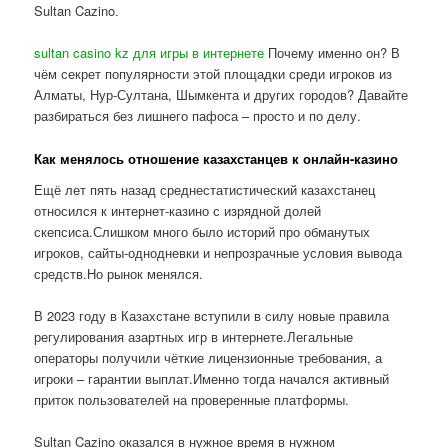
Sultan Cazino.
sultan casino kz для игры в интернете
Почему именно он? В
чём секрет популярности этой площадки среди игроков из
Алматы, Нур-Султана, Шымкента и других городов? Давайте
разбираться без лишнего пафоса – просто и по делу.
Как менялось отношение казахстанцев к онлайн-казино
Ещё лет пять назад среднестатистический казахстанец
относился к интернет-казино с изрядной долей
скепсиса.Слишком много было историй про обманутых
игроков, сайты-однодневки и непрозрачные условия вывода
средств.Но рынок менялся.
В 2023 году в Казахстане вступили в силу новые правила
регулирования азартных игр в интернете.Легальные
операторы получили чёткие лицензионные требования, а
игроки – гарантии выплат.Именно тогда начался активный
приток пользователей на проверенные платформы.
Sultan Cazino оказался в нужное время в нужном