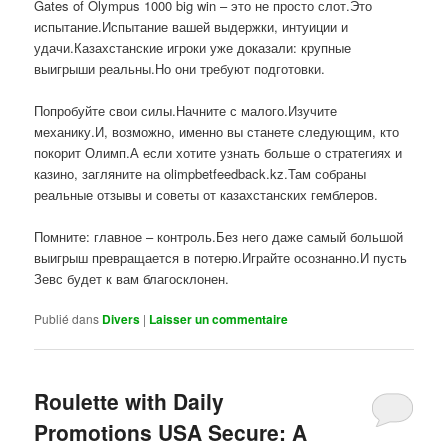
Gates of Olympus 1000 big win – это не просто слот.Это
испытание.Испытание вашей выдержки, интуиции и
удачи.Казахстанские игроки уже доказали: крупные
выигрыши реальны.Но они требуют подготовки.
Попробуйте свои силы.Начните с малого.Изучите
механику.И, возможно, именно вы станете следующим, кто
покорит Олимп.А если хотите узнать больше о стратегиях и
казино, загляните на olimpbetfeedback.kz.Там собраны
реальные отзывы и советы от казахстанских гемблеров.
Помните: главное – контроль.Без него даже самый большой
выигрыш превращается в потерю.Играйте осознанно.И пусть
Зевс будет к вам благосклонен.
Publié dans
Divers
|
Laisser un commentaire
Roulette with Daily
Promotions USA Secure: A