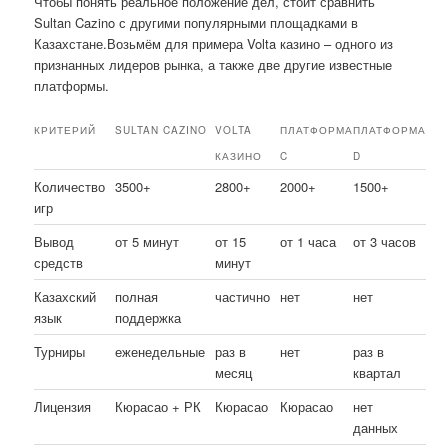
Чтобы понять реальное положение дел, стоит сравнить
Sultan Cazino с другими популярными площадками в
Казахстане.Возьмём для примера Volta казино – одного из
признанных лидеров рынка, а также две другие известные
платформы.
КРИТЕРИЙ
SULTAN CAZINO
VOLTA
ПЛАТФОРМА
ПЛАТФОРМА
КАЗИНО
C
D
Количество
3500+
2800+
2000+
1500+
игр
Вывод
от 5 минут
от 15
от 1 часа
от 3 часов
средств
минут
Казахский
полная
частично
нет
нет
язык
поддержка
Турниры
еженедельные
раз в
нет
раз в
месяц
квартал
Лицензия
Кюрасао + РК
Кюрасао
Кюрасао
нет
данных