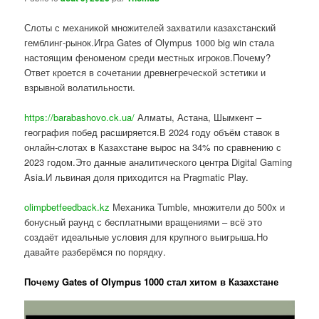
Слоты с механикой множителей захватили казахстанский
гемблинг-рынок.Игра Gates of Olympus 1000 big win стала
настоящим феноменом среди местных игроков.Почему?
Ответ кроется в сочетании древнегреческой эстетики и
взрывной волатильности.
https://barabashovo.ck.ua/
Алматы, Астана, Шымкент –
география побед расширяется.В 2024 году объём ставок в
онлайн-слотах в Казахстане вырос на 34% по сравнению с
2023 годом.Это данные аналитического центра Digital Gaming
Asia.И львиная доля приходится на Pragmatic Play.
olimpbetfeedback.kz
Механика Tumble, множители до 500x и
бонусный раунд с бесплатными вращениями – всё это
создаёт идеальные условия для крупного выигрыша.Но
давайте разберёмся по порядку.
Почему Gates of Olympus 1000 стал хитом в Казахстане