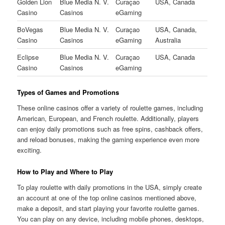
Golden Lion
Blue Media N. V.
Curaçao
USA, Canada
Casino
Casinos
eGaming
BoVegas
Blue Media N. V.
Curaçao
USA, Canada,
Casino
Casinos
eGaming
Australia
Eclipse
Blue Media N. V.
Curaçao
USA, Canada
Casino
Casinos
eGaming
Types of Games and Promotions
These online casinos offer a variety of roulette games, including
American, European, and French roulette. Additionally, players
can enjoy daily promotions such as free spins, cashback offers,
and reload bonuses, making the gaming experience even more
exciting.
How to Play and Where to Play
To play roulette with daily promotions in the USA, simply create
an account at one of the top online casinos mentioned above,
make a deposit, and start playing your favorite roulette games.
You can play on any device, including mobile phones, desktops,