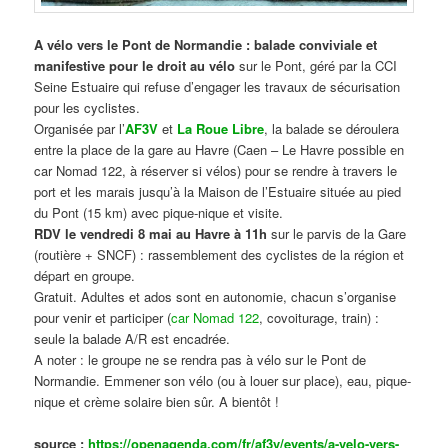
A vélo vers le Pont de Normandie : balade conviviale et
manifestive
pour le droit au vélo
sur le Pont, géré par la CCI
Seine Estuaire qui refuse d’engager les travaux de sécurisation
pour les cyclistes.
Organisée par l’
AF3V
et
La Roue Libre
, la balade se déroulera
entre la place de la gare au Havre (Caen – Le Havre possible en
car Nomad 122, à réserver si vélos) pour se rendre à travers le
port et les marais jusqu’à la Maison de l’Estuaire située au pied
du Pont (15 km) avec pique-nique et visite.
RDV le vendredi 8 mai au Havre à 11h
sur le parvis de la Gare
(routière + SNCF) : rassemblement des cyclistes de la région et
départ en groupe.
Gratuit. Adultes et ados sont en autonomie, chacun s’organise
pour venir et participer (
car Nomad 122
, covoiturage, train) :
seule la balade A/R est encadrée.
A noter : le groupe ne se rendra pas à vélo sur le Pont de
Normandie. Emmener son vélo (ou à louer sur place), eau, pique-
nique et crème solaire bien sûr. A bientôt !
source :
https://openagenda.com/fr/af3v/events/a-velo-vers-