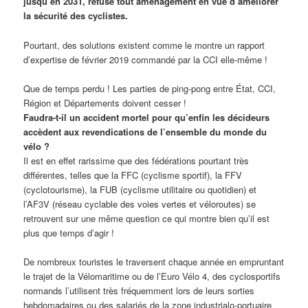
jusqu’en 2031, refuse tout aménagement en vue d’améliorer
la sécurité des cyclistes.
Pourtant, des solutions existent comme le montre un rapport
d’expertise de février 2019 commandé par la CCI elle-même !
Que de temps perdu ! Les parties de ping-pong entre État, CCI,
Région et Départements doivent cesser !
Faudra-t-il un accident mortel pour qu’enfin les décideurs
accèdent aux revendications de l’ensemble du monde du
vélo ?
Il est en effet rarissime que des fédérations pourtant très
différentes, telles que la FFC (cyclisme sportif), la FFV
(cyclotourisme), la FUB (cyclisme utilitaire ou quotidien) et
l’AF3V (réseau cyclable des voies vertes et véloroutes) se
retrouvent sur une même question ce qui montre bien qu’il est
plus que temps d’agir !
De nombreux touristes le traversent chaque année en empruntant
le trajet de la Vélomaritime ou de l’Euro Vélo 4, des cyclosportifs
normands l’utilisent très fréquemment lors de leurs sorties
hebdomadaires ou des salariés de la zone industrialo-portuaire