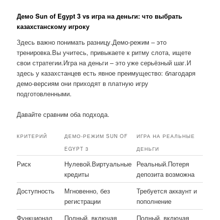
Демо Sun of Egypt 3 vs игра на деньги: что выбрать
казахстанскому игроку
Здесь важно понимать разницу.Демо-режим – это
тренировка.Вы учитесь, привыкаете к ритму слота, ищете
свои стратегии.Игра на деньги – это уже серьёзный шаг.И
здесь у казахстанцев есть явное преимущество: благодаря
демо-версиям они приходят в платную игру
подготовленными.
Давайте сравним оба подхода.
КРИТЕРИЙ
ДЕМО-РЕЖИМ SUN OF
ИГРА НА РЕАЛЬНЫЕ
EGYPT 3
ДЕНЬГИ
Риск
Нулевой.Виртуальные
Реальный.Потеря
кредиты
депозита возможна
Доступность
Мгновенно, без
Требуется аккаунт и
регистрации
пополнение
Функционал
Полный, включая
Полный, включая