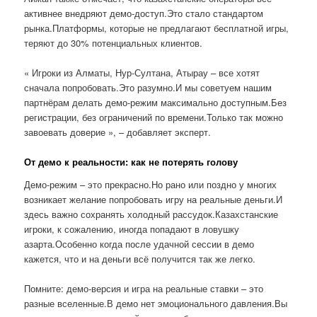
активнее внедряют демо-доступ.Это стало стандартом
рынка.Платформы, которые не предлагают бесплатной игры,
теряют до 30% потенциальных клиентов.
« Игроки из Алматы, Нур-Султана, Атырау – все хотят
сначала попробовать.Это разумно.И мы советуем нашим
партнёрам делать демо-режим максимально доступным.Без
регистрации, без ограничений по времени.Только так можно
завоевать доверие », – добавляет эксперт.
От демо к реальности: как не потерять голову
Демо-режим – это прекрасно.Но рано или поздно у многих
возникает желание попробовать игру на реальные деньги.И
здесь важно сохранять холодный рассудок.Казахстанские
игроки, к сожалению, иногда попадают в ловушку
азарта.Особенно когда после удачной сессии в демо
кажется, что и на деньги всё получится так же легко.
Помните: демо-версия и игра на реальные ставки – это
разные вселенные.В демо нет эмоционального давления.Вы