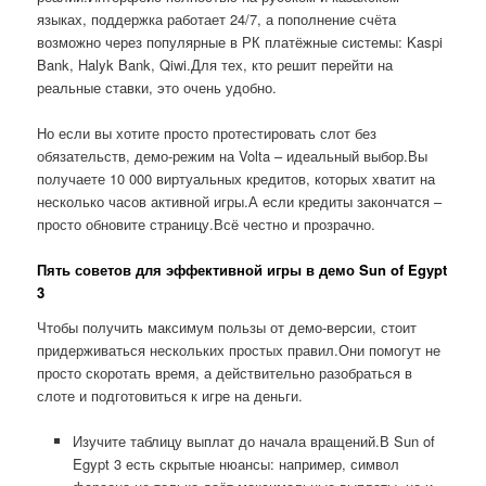
языках, поддержка работает 24/7, а пополнение счёта
возможно через популярные в РК платёжные системы: Kaspi
Bank, Halyk Bank, Qiwi.Для тех, кто решит перейти на
реальные ставки, это очень удобно.
Но если вы хотите просто протестировать слот без
обязательств, демо-режим на Volta – идеальный выбор.Вы
получаете 10 000 виртуальных кредитов, которых хватит на
несколько часов активной игры.А если кредиты закончатся –
просто обновите страницу.Всё честно и прозрачно.
Пять советов для эффективной игры в демо Sun of Egypt
3
Чтобы получить максимум пользы от демо-версии, стоит
придерживаться нескольких простых правил.Они помогут не
просто скоротать время, а действительно разобраться в
слоте и подготовиться к игре на деньги.
Изучите таблицу выплат до начала вращений.В Sun of
Egypt 3 есть скрытые нюансы: например, символ