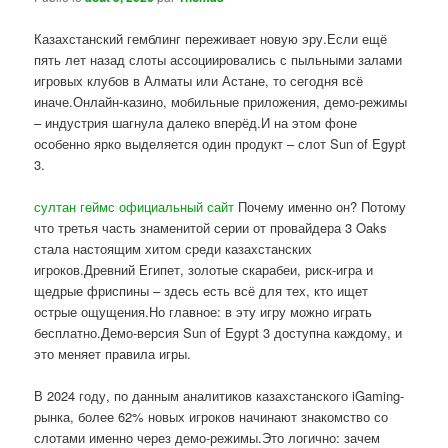
Казахстанский гемблинг переживает новую эру.Если ещё
пять лет назад слоты ассоциировались с пыльными залами
игровых клубов в Алматы или Астане, то сегодня всё
иначе.Онлайн-казино, мобильные приложения, демо-режимы
– индустрия шагнула далеко вперёд.И на этом фоне
особенно ярко выделяется один продукт – слот Sun of Egypt
3.
султан геймс официальный сайт
Почему именно он? Потому
что третья часть знаменитой серии от провайдера 3 Oaks
стала настоящим хитом среди казахстанских
игроков.Древний Египет, золотые скарабеи, риск-игра и
щедрые фриспины – здесь есть всё для тех, кто ищет
острые ощущения.Но главное: в эту игру можно играть
бесплатно.Демо-версия Sun of Egypt 3 доступна каждому, и
это меняет правила игры.
В 2024 году, по данным аналитиков казахстанского iGaming-
рынка, более 62% новых игроков начинают знакомство со
слотами именно через демо-режимы.Это логично: зачем