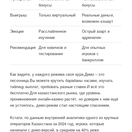
бонусы
бонусы
Выигрыш
Только виртуальный
Реальные деньги,
возможен кэшаут
Эмоции
Расслабленное
Острый азарт и
изучение
адреналин
Рекомендация
Для новичков и
Для опытных
тестирования
игроков с
банкроллом
Как видите, у каждого режима своя аура.Демо – это
песочница.Вы можете крутить барабаны часами, изучать
таблицу выплат, пробовать разные ставки.И всё это
бесплатно.Для казахстанского рынка, где уровень
проникновения онлайн-казино растёт, но доверие к ним ещё
не устоялось, демо-режим стал настоящим спасением.
Кстати, по данным внутренней аналитики одного из крупных
операторов Казахстана за 2024 год, игроки, которые
начинали с демо-версий, в среднем на 40% реже