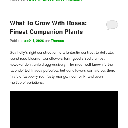
What To Grow With Roses:
Finest Companion Plants
Publié le
août 4, 2026
par
Thomas
Sea holly’s rigid construction is a fantastic contrast to delicate,
round rose blooms. Coneflowers form good-sized clumps,
however don’t unfold aggressively. The most well-known is the
lavender Echinacea purpurea, but coneflowers can are out there
in vivid raspberry-red, rusty orange, neon pink, and even
multicolor variations.