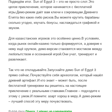
Подведём итог. Sun of Egypt 3 – это не просто слот.Это
целое приключение, которое начинается с бесплатной
игры.Демо-режим даёт вам ключи к сокровищам Древнего
Египта без каких-либо рисков.Вы можете крутить барабаны
сколько угодно, изучать бонусы, наслаждаться графикой и
звуком.
Для казахстанских игроков это особенно ценно.В условиях,
когда рынок онлайн-казино только формируется, а доверие к
нему ещё хрупкое, демо-версии становятся мостиком между
любопытством и осознанной игрой.Они учат, тренируют и
развлекают.
Так что не откладывайте.Запускайте демо Sun of Egypt 3
прямо сейчас.Почувствуйте себя археологом, который нашёл
древний артефакт.И кто знает – может быть, после
бесплатной тренировки вы решитесь на настоящее
приключение с реальными ставками.Главное – подходите к
этому с умом.И помните: азарт хорош в меру.А демо-режим
– лучший способ эту меру почувствовать.
Publié dans
Divers
|
Laisser un commentaire