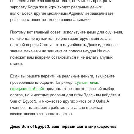
не переживаете за каждый тенге, не боитесь проиграть
зарплату.Когда же в игру входят реальные деньги,
включаются другие механизмы.Адреналин зашкаливает,
решения становятся менее рациональными.
Поэтому вот главный совет: используйте демо для обучения,
но никогда не думайте, что оно гарантирует выигрыш в
платной версии.Слоты – это случайность.Даже идеальное
знание механики не защитит от полосы неудач.Но оно
поможет вам вовремя остановиться и не делать глупых
ставок.
Если вы решите перейти на реальные деньги, выбирайте
проверенные площадки.Например,
султан геймс
официальный сайт
предлагает не только широкий выбор
слотов, но и честные условия для игры.Здесь вы найдёте и
Sun of Egypt 3, и множество других хитов от 3 Oaks.А
главное – платформа работает легально в рамках
казахстанского законодательства.
Демо Sun of Egypt 3: ваш первый шаг в мир фараонов