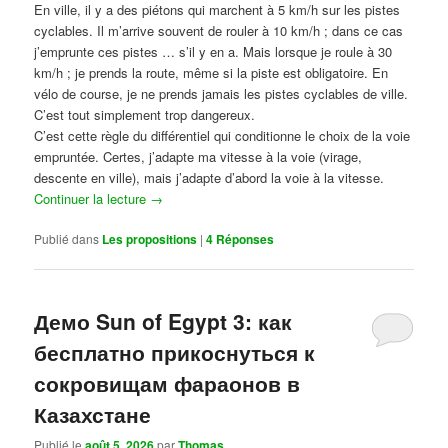
En ville, il y a des piétons qui marchent à 5 km/h sur les pistes
cyclables. Il m’arrive souvent de rouler à 10 km/h ; dans ce cas
j’emprunte ces pistes … s’il y en a. Mais lorsque je roule à 30
km/h ; je prends la route, même si la piste est obligatoire. En
vélo de course, je ne prends jamais les pistes cyclables de ville.
C’est tout simplement trop dangereux.
C’est cette règle du différentiel qui conditionne le choix de la voie
empruntée. Certes, j’adapte ma vitesse à la voie (virage,
descente en ville), mais j’adapte d’abord la voie à la vitesse.
Continuer la lecture
→
Publié dans
Les propositions
|
4
Réponses
Демо Sun of Egypt 3: как
бесплатно прикоснуться к
сокровищам фараонов в
Казахстане
Publié le
août 5, 2026
par
Thomas