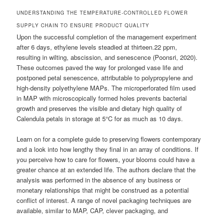
UNDERSTANDING THE TEMPERATURE-CONTROLLED FLOWER
SUPPLY CHAIN TO ENSURE PRODUCT QUALITY
Upon the successful completion of the management experiment
after 6 days, ethylene levels steadied at thirteen.22 ppm,
resulting in wilting, abscission, and senescence (Poonsri, 2020).
These outcomes paved the way for prolonged vase life and
postponed petal senescence, attributable to polypropylene and
high-density polyethylene MAPs. The microperforated film used
in MAP with microscopically formed holes prevents bacterial
growth and preserves the visible and dietary high quality of
Calendula petals in storage at 5°C for as much as 10 days.
Learn on for a complete guide to preserving flowers contemporary
and a look into how lengthy they final in an array of conditions. If
you perceive how to care for flowers, your blooms could have a
greater chance at an extended life. The authors declare that the
analysis was performed in the absence of any business or
monetary relationships that might be construed as a potential
conflict of interest. A range of novel packaging techniques are
available, similar to MAP, CAP, clever packaging, and