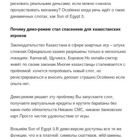
рисковать реальными деньгами, если можно сначала
прочувствовать механику? Особенно когда речь идёт о таких
динамичных слотах, как Sun of Egypt 3.
Почему демо-режим стал спасением для казахстанских
игроков
Законодательство Казахстана в сфере азартных игр – штука
сложная.Официально казино разрешены только в нескольких
локациях: Капчагай, Щучинск, Боровое.Но онлайн-сектор
живёт по своим законам.Многие казахстанцы сталкиваются с
проблемой: хочется попробовать новый слот, но
регистрироваться и вносить депозит страшно.Особенно если
опыта нет.
Демо-режим решает эту проблему.Вы запускаете слот,
получаете виртуальные кредиты и крутите барабаны без
каких-либо обязательств.Никаких СМС, никаких банковских
карт.Просто чистое удовольствие от игры.
Возьмём Sun of Egypt 3.В демо-версии доступны все те же
функции, что и в платной: символы скаттеров, wild-замены,