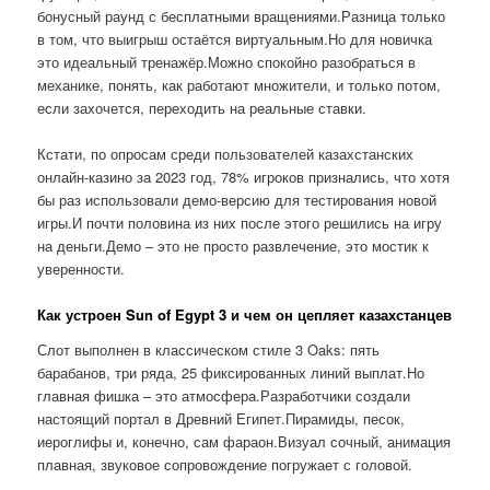
бонусный раунд с бесплатными вращениями.Разница только
в том, что выигрыш остаётся виртуальным.Но для новичка
это идеальный тренажёр.Можно спокойно разобраться в
механике, понять, как работают множители, и только потом,
если захочется, переходить на реальные ставки.
Кстати, по опросам среди пользователей казахстанских
онлайн-казино за 2023 год, 78% игроков признались, что хотя
бы раз использовали демо-версию для тестирования новой
игры.И почти половина из них после этого решились на игру
на деньги.Демо – это не просто развлечение, это мостик к
уверенности.
Как устроен Sun of Egypt 3 и чем он цепляет казахстанцев
Слот выполнен в классическом стиле 3 Oaks: пять
барабанов, три ряда, 25 фиксированных линий выплат.Но
главная фишка – это атмосфера.Разработчики создали
настоящий портал в Древний Египет.Пирамиды, песок,
иероглифы и, конечно, сам фараон.Визуал сочный, анимация
плавная, звуковое сопровождение погружает с головой.