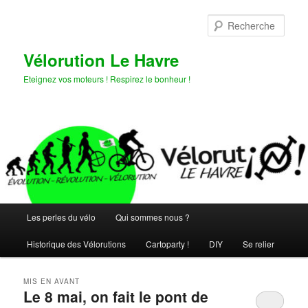
Aller
Aller
au
au
Rech
contenu
contenu
principal
secondaire
Vélorution Le Havre
Eteignez vos moteurs ! Respirez le bonheur !
Menu
Les perles du vélo
Qui sommes nous ?
principal
Historique des Vélorutions
Cartoparty !
DIY
Se relier
MIS EN AVANT
Le 8 mai, on fait le pont de