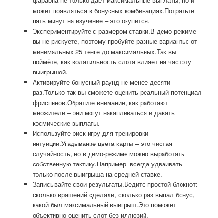
фараона не только даёт максимальные выплаты, но и
может появляться в бонусных комбинациях.Потратьте
пять минут на изучение – это окупится.
Экспериментируйте с размером ставки.В демо-режиме
вы не рискуете, поэтому пробуйте разные варианты: от
минимальных 25 тенге до максимальных.Так вы
поймёте, как волатильность слота влияет на частоту
выигрышей.
Активируйте бонусный раунд не менее десяти
раз.Только так вы сможете оценить реальный потенциал
фриспинов.Обратите внимание, как работают
множители – они могут накапливаться и давать
космические выплаты.
Используйте риск-игру для тренировки
интуиции.Угадывание цвета карты – это чистая
случайность, но в демо-режиме можно выработать
собственную тактику.Например, всегда удваивать
только после выигрыша на средней ставке.
Записывайте свои результаты.Ведите простой блокнот:
сколько вращений сделали, сколько раз выпал бонус,
какой был максимальный выигрыш.Это поможет
объективно оценить слот без иллюзий.