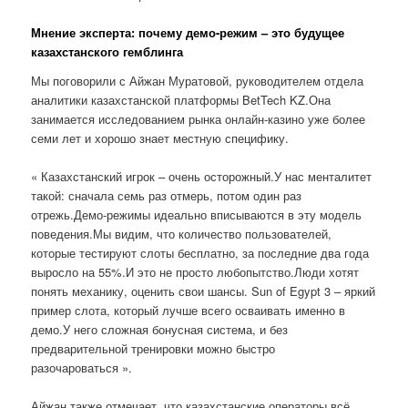
Мнение эксперта: почему демо-режим – это будущее
казахстанского гемблинга
Мы поговорили с Айжан Муратовой, руководителем отдела
аналитики казахстанской платформы BetTech KZ.Она
занимается исследованием рынка онлайн-казино уже более
семи лет и хорошо знает местную специфику.
« Казахстанский игрок – очень осторожный.У нас менталитет
такой: сначала семь раз отмерь, потом один раз
отрежь.Демо-режимы идеально вписываются в эту модель
поведения.Мы видим, что количество пользователей,
которые тестируют слоты бесплатно, за последние два года
выросло на 55%.И это не просто любопытство.Люди хотят
понять механику, оценить свои шансы. Sun of Egypt 3 – яркий
пример слота, который лучше всего осваивать именно в
демо.У него сложная бонусная система, и без
предварительной тренировки можно быстро
разочароваться ».
Айжан также отмечает, что казахстанские операторы всё