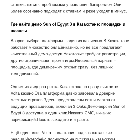
сталкиваются с проблемами управления банкроллом.Они
более осознанно подходят к ставкам и реже уходят в минус.
Где найти демо Sun of Egypt 3 в Казахстане: площадки и
нюансы
Вопрос выбора платформы – один из ключевых.В Казахстане
работает множество онлайн-казино, но не все предлагают
качественный демо-доступ.Некоторые требуют регистрации,
другие ограничивают время игры.Идеальный вариант –
площадка, где демо-режим открыт сразу, без лишних
телодвижений.
Одним из лидеров рынка Казахстана по праву считается
Volta казино.Эта платформа давно завоевала доверие
местных игроков.Здесь представлены сотни слотов от
ведущих провайдеров, включая 3 Oaks.Демо-версия Sun of
Egypt 3 доступна в один клик.Никаких СМС, никаких
верификаций.Просто заходите и играете.
Ещё один плюс Volta – адаптация под казахстанские
реалии.Интерфейс полностью на русском и казахском