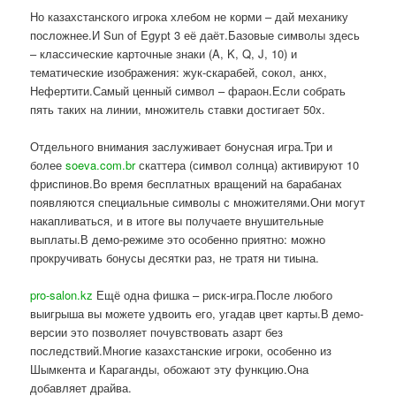
Но казахстанского игрока хлебом не корми – дай механику
посложнее.И Sun of Egypt 3 её даёт.Базовые символы здесь
– классические карточные знаки (A, K, Q, J, 10) и
тематические изображения: жук-скарабей, сокол, анкх,
Нефертити.Самый ценный символ – фараон.Если собрать
пять таких на линии, множитель ставки достигает 50x.
Отдельного внимания заслуживает бонусная игра.Три и
более
soeva.com.br
скаттера (символ солнца) активируют 10
фриспинов.Во время бесплатных вращений на барабанах
появляются специальные символы с множителями.Они могут
накапливаться, и в итоге вы получаете внушительные
выплаты.В демо-режиме это особенно приятно: можно
прокручивать бонусы десятки раз, не тратя ни тиына.
pro-salon.kz
Ещё одна фишка – риск-игра.После любого
выигрыша вы можете удвоить его, угадав цвет карты.В демо-
версии это позволяет почувствовать азарт без
последствий.Многие казахстанские игроки, особенно из
Шымкента и Караганды, обожают эту функцию.Она
добавляет драйва.