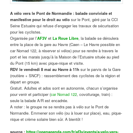
A vélo vers le Pont de Normandie : balade conviviale et
manifestive
pour le droit au vélo
sur le Pont, géré par la CCI
Seine Estuaire qui refuse d’engager les travaux de sécurisation
pour les cyclistes.
Organisée par l’
AF3V
et
La Roue Libre
, la balade se déroulera
entre la place de la gare au Havre (Caen – Le Havre possible en
car Nomad 122, à réserver si vélos) pour se rendre à travers le
port et les marais jusqu’à la Maison de l’Estuaire située au pied
du Pont (15 km) avec pique-nique et visite.
RDV le vendredi 8 mai au Havre à 11h
sur le parvis de la Gare
(routière + SNCF) : rassemblement des cyclistes de la région et
départ en groupe.
Gratuit. Adultes et ados sont en autonomie, chacun s’organise
pour venir et participer (
car Nomad 122
, covoiturage, train) :
seule la balade A/R est encadrée.
A noter : le groupe ne se rendra pas à vélo sur le Pont de
Normandie. Emmener son vélo (ou à louer sur place), eau, pique-
nique et crème solaire bien sûr. A bientôt !
source :
https://openagenda.com/fr/af3v/events/a-velo-vers-