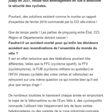
jusqu’en 2031, refuse tout aménagement en vue d’améliorer
la sécurité des cyclistes.
Pourtant, des solutions existent comme le montre un rapport
d’expertise de février 2019 commandé par la CCI elle-même !
Que de temps perdu ! Les parties de ping-pong entre État, CCI,
Région et Départements doivent cesser !
Faudra-t-il un accident mortel pour qu’enfin les décideurs
accèdent aux revendications de l’ensemble du monde du
vélo ?
Il est en effet rarissime que des fédérations pourtant très
différentes, telles que la FFC (cyclisme sportif), la FFV
(cyclotourisme), la FUB (cyclisme utilitaire ou quotidien) et
l’AF3V (réseau cyclable des voies vertes et véloroutes) se
retrouvent sur une même question ce qui montre bien qu’il est
plus que temps d’agir !
De nombreux touristes le traversent chaque année en empruntant
le trajet de la Vélomaritime ou de l’Euro Vélo 4, des cyclosportifs
normands l’utilisent très fréquemment lors de leurs sorties
hebdomadaires ou des salariés de la zone industrialo-portuaire