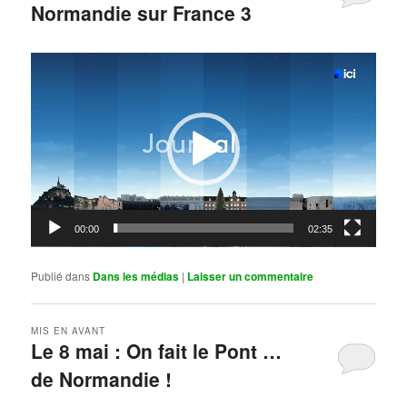
Normandie sur France 3
Publié le
mai 11, 2026
par
Steph
Lecteur
vidéo
00:00
02:35
Publié dans
Dans les médias
|
Laisser un commentaire
MIS EN AVANT
Le 8 mai : On fait le Pont …
de Normandie !