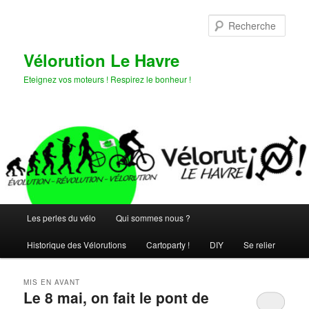
Aller
Aller
au
au
Rech
contenu
contenu
principal
secondaire
Vélorution Le Havre
Eteignez vos moteurs ! Respirez le bonheur !
Menu
Les perles du vélo
Qui sommes nous ?
principal
Historique des Vélorutions
Cartoparty !
DIY
Se relier
MIS EN AVANT
Le 8 mai, on fait le pont de