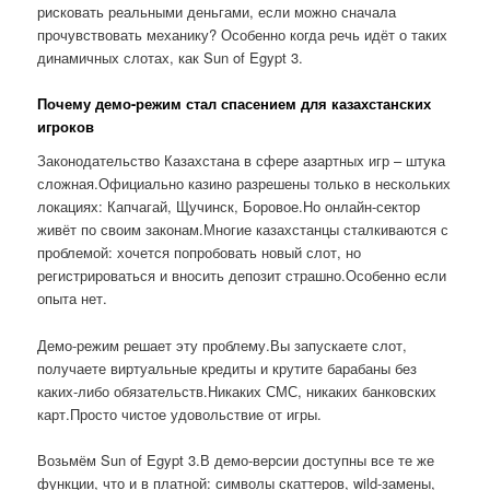
рисковать реальными деньгами, если можно сначала
прочувствовать механику? Особенно когда речь идёт о таких
динамичных слотах, как Sun of Egypt 3.
Почему демо-режим стал спасением для казахстанских
игроков
Законодательство Казахстана в сфере азартных игр – штука
сложная.Официально казино разрешены только в нескольких
локациях: Капчагай, Щучинск, Боровое.Но онлайн-сектор
живёт по своим законам.Многие казахстанцы сталкиваются с
проблемой: хочется попробовать новый слот, но
регистрироваться и вносить депозит страшно.Особенно если
опыта нет.
Демо-режим решает эту проблему.Вы запускаете слот,
получаете виртуальные кредиты и крутите барабаны без
каких-либо обязательств.Никаких СМС, никаких банковских
карт.Просто чистое удовольствие от игры.
Возьмём Sun of Egypt 3.В демо-версии доступны все те же
функции, что и в платной: символы скаттеров, wild-замены,