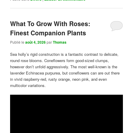
What To Grow With Roses:
Finest Companion Plants
Publié le
août 4, 2026
par
Thomas
Sea holly’s rigid construction is a fantastic contrast to delicate,
round rose blooms. Coneflowers form good-sized clumps,
however don’t unfold aggressively. The most well-known is the
lavender Echinacea purpurea, but coneflowers can are out there
in vivid raspberry-red, rusty orange, neon pink, and even
multicolor variations.