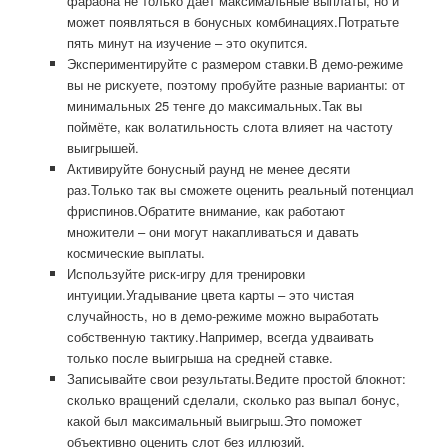
фараона не только даёт максимальные выплаты, но и
может появляться в бонусных комбинациях.Потратьте
пять минут на изучение – это окупится.
Экспериментируйте с размером ставки.В демо-режиме
вы не рискуете, поэтому пробуйте разные варианты: от
минимальных 25 тенге до максимальных.Так вы
поймёте, как волатильность слота влияет на частоту
выигрышей.
Активируйте бонусный раунд не менее десяти
раз.Только так вы сможете оценить реальный потенциал
фриспинов.Обратите внимание, как работают
множители – они могут накапливаться и давать
космические выплаты.
Используйте риск-игру для тренировки
интуиции.Угадывание цвета карты – это чистая
случайность, но в демо-режиме можно выработать
собственную тактику.Например, всегда удваивать
только после выигрыша на средней ставке.
Записывайте свои результаты.Ведите простой блокнот:
сколько вращений сделали, сколько раз выпал бонус,
какой был максимальный выигрыш.Это поможет
объективно оценить слот без иллюзий.