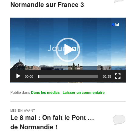
Normandie sur France 3
Publié le
mai 11, 2026
par
Steph
Lecteur
vidéo
00:00
02:35
Publié dans
Dans les médias
|
Laisser un commentaire
MIS EN AVANT
Le 8 mai : On fait le Pont …
de Normandie !