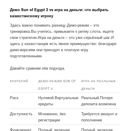
Демо Sun of Egypt 3 vs игра на деньги: что выбрать
казахстанскому игроку
Здесь важно понимать разницу.Демо-режим – это
тренировка.Вы учитесь, привыкаете к ритму слота, ищете
свои стратегии.Игра на деньги – это уже серьёзный шаг.И
здесь у казахстанцев есть явное преимущество: благодаря
демо-версиям они приходят в платную игру
подготовленными.
Давайте сравним оба подхода.
КРИТЕРИЙ
ДЕМО-РЕЖИМ SUN OF
ИГРА НА РЕАЛЬНЫЕ
EGYPT 3
ДЕНЬГИ
Риск
Нулевой.Виртуальные
Реальный.Потеря
кредиты
депозита возможна
Доступность
Мгновенно, без
Требуется аккаунт и
регистрации
пополнение
Функционал
Полный, включая
Полный, включая