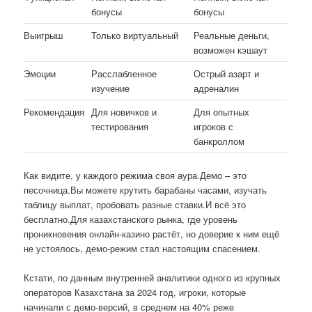
бонусы
бонусы
Выигрыш
Только виртуальный
Реальные деньги,
возможен кэшаут
Эмоции
Расслабленное
Острый азарт и
изучение
адреналин
Рекомендация
Для новичков и
Для опытных
тестирования
игроков с
банкроллом
Как видите, у каждого режима своя аура.Демо – это
песочница.Вы можете крутить барабаны часами, изучать
таблицу выплат, пробовать разные ставки.И всё это
бесплатно.Для казахстанского рынка, где уровень
проникновения онлайн-казино растёт, но доверие к ним ещё
не устоялось, демо-режим стал настоящим спасением.
Кстати, по данным внутренней аналитики одного из крупных
операторов Казахстана за 2024 год, игроки, которые
начинали с демо-версий, в среднем на 40% реже