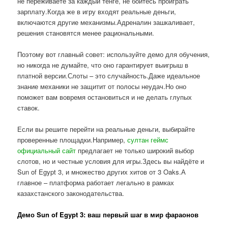
не переживаете за каждый тенге, не боитесь проиграть
зарплату.Когда же в игру входят реальные деньги,
включаются другие механизмы.Адреналин зашкаливает,
решения становятся менее рациональными.
Поэтому вот главный совет: используйте демо для обучения,
но никогда не думайте, что оно гарантирует выигрыш в
платной версии.Слоты – это случайность.Даже идеальное
знание механики не защитит от полосы неудач.Но оно
поможет вам вовремя остановиться и не делать глупых
ставок.
Если вы решите перейти на реальные деньги, выбирайте
проверенные площадки.Например,
султан геймс
официальный сайт
предлагает не только широкий выбор
слотов, но и честные условия для игры.Здесь вы найдёте и
Sun of Egypt 3, и множество других хитов от 3 Oaks.А
главное – платформа работает легально в рамках
казахстанского законодательства.
Демо Sun of Egypt 3: ваш первый шаг в мир фараонов