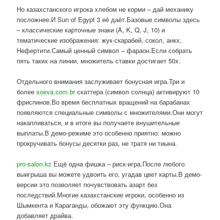
Но казахстанского игрока хлебом не корми – дай механику
посложнее.И Sun of Egypt 3 её даёт.Базовые символы здесь
– классические карточные знаки (A, K, Q, J, 10) и
тематические изображения: жук-скарабей, сокол, анкх,
Нефертити.Самый ценный символ – фараон.Если собрать
пять таких на линии, множитель ставки достигает 50x.
Отдельного внимания заслуживает бонусная игра.Три и
более
soeva.com.br
скаттера (символ солнца) активируют 10
фриспинов.Во время бесплатных вращений на барабанах
появляются специальные символы с множителями.Они могут
накапливаться, и в итоге вы получаете внушительные
выплаты.В демо-режиме это особенно приятно: можно
прокручивать бонусы десятки раз, не тратя ни тиына.
pro-salon.kz
Ещё одна фишка – риск-игра.После любого
выигрыша вы можете удвоить его, угадав цвет карты.В демо-
версии это позволяет почувствовать азарт без
последствий.Многие казахстанские игроки, особенно из
Шымкента и Караганды, обожают эту функцию.Она
добавляет драйва.