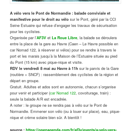
A vélo vers le Pont de Normandie : balade conviviale et
manifestive
pour le droit au vélo
sur le Pont, géré par la CCI
Seine Estuaire qui refuse d’engager les travaux de sécurisation
pour les cyclistes.
Organisée par l’
AF3V
et
La Roue Libre
, la balade se déroulera
entre la place de la gare au Havre (Caen – Le Havre possible en
car Nomad 122, à réserver si vélos) pour se rendre à travers le
port et les marais jusqu’à la Maison de l’Estuaire située au pied
du Pont (15 km) avec pique-nique et visite.
RDV le vendredi 8 mai au Havre à 11h
sur le parvis de la Gare
(routière + SNCF) : rassemblement des cyclistes de la région et
départ en groupe.
Gratuit. Adultes et ados sont en autonomie, chacun s’organise
pour venir et participer (
car Nomad 122
, covoiturage, train) :
seule la balade A/R est encadrée.
A noter : le groupe ne se rendra pas à vélo sur le Pont de
Normandie. Emmener son vélo (ou à louer sur place), eau, pique-
nique et crème solaire bien sûr. A bientôt !
source :
https://openagenda.com/fr/af3v/events/a-velo-vers-