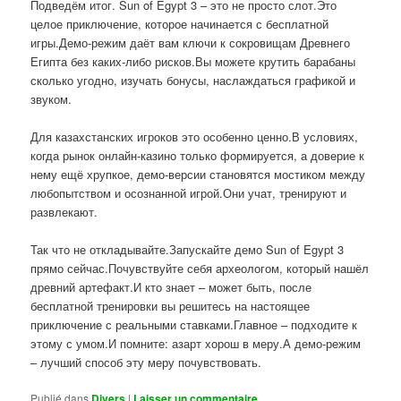
Подведём итог. Sun of Egypt 3 – это не просто слот.Это
целое приключение, которое начинается с бесплатной
игры.Демо-режим даёт вам ключи к сокровищам Древнего
Египта без каких-либо рисков.Вы можете крутить барабаны
сколько угодно, изучать бонусы, наслаждаться графикой и
звуком.
Для казахстанских игроков это особенно ценно.В условиях,
когда рынок онлайн-казино только формируется, а доверие к
нему ещё хрупкое, демо-версии становятся мостиком между
любопытством и осознанной игрой.Они учат, тренируют и
развлекают.
Так что не откладывайте.Запускайте демо Sun of Egypt 3
прямо сейчас.Почувствуйте себя археологом, который нашёл
древний артефакт.И кто знает – может быть, после
бесплатной тренировки вы решитесь на настоящее
приключение с реальными ставками.Главное – подходите к
этому с умом.И помните: азарт хорош в меру.А демо-режим
– лучший способ эту меру почувствовать.
Publié dans
Divers
|
Laisser un commentaire