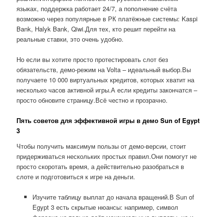
языках, поддержка работает 24/7, а пополнение счёта
возможно через популярные в РК платёжные системы: Kaspi
Bank, Halyk Bank, Qiwi.Для тех, кто решит перейти на
реальные ставки, это очень удобно.
Но если вы хотите просто протестировать слот без
обязательств, демо-режим на Volta – идеальный выбор.Вы
получаете 10 000 виртуальных кредитов, которых хватит на
несколько часов активной игры.А если кредиты закончатся –
просто обновите страницу.Всё честно и прозрачно.
Пять советов для эффективной игры в демо Sun of Egypt
3
Чтобы получить максимум пользы от демо-версии, стоит
придерживаться нескольких простых правил.Они помогут не
просто скоротать время, а действительно разобраться в
слоте и подготовиться к игре на деньги.
Изучите таблицу выплат до начала вращений.В Sun of
Egypt 3 есть скрытые нюансы: например, символ