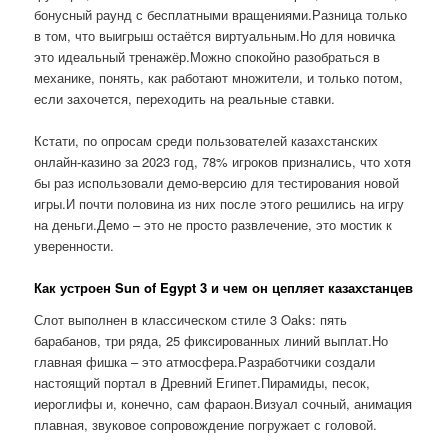
бонусный раунд с бесплатными вращениями.Разница только
в том, что выигрыш остаётся виртуальным.Но для новичка
это идеальный тренажёр.Можно спокойно разобраться в
механике, понять, как работают множители, и только потом,
если захочется, переходить на реальные ставки.
Кстати, по опросам среди пользователей казахстанских
онлайн-казино за 2023 год, 78% игроков признались, что хотя
бы раз использовали демо-версию для тестирования новой
игры.И почти половина из них после этого решились на игру
на деньги.Демо – это не просто развлечение, это мостик к
уверенности.
Как устроен Sun of Egypt 3 и чем он цепляет казахстанцев
Слот выполнен в классическом стиле 3 Oaks: пять
барабанов, три ряда, 25 фиксированных линий выплат.Но
главная фишка – это атмосфера.Разработчики создали
настоящий портал в Древний Египет.Пирамиды, песок,
иероглифы и, конечно, сам фараон.Визуал сочный, анимация
плавная, звуковое сопровождение погружает с головой.