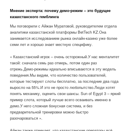
Мнение эксперта: почему демо-режим – это будущее
казахстанского гемблинга
Мы поговорили с Айжан Муратовой, руководителем отдела
аналитики казахстанской платформы BetTech KZ.Она
занимается исследованием рынка онлайн-казино уже более
семи лет и хорошо знает местную специфику.
« Казахстанский игрок – очень осторожный.У нас менталитет
такой: сначала семь раз отмерь, потом один раз
отрежь.Демо-режимы идеально вписываются в эту модель
поведения.Мы видим, что количество пользователей,
которые тестируют слоты бесплатно, за последние два года
выросло на 55%.И это не просто любопытство.Люди хотят
понять механику, оценить свои шансы. Sun of Egypt 3 – яркий
пример слота, который лучше всего осваивать именно в
демо.У него сложная бонусная система, и без
предварительной тренировки можно быстро
разочароваться ».
Айжан также отмечает, что казахстанские операторы всё