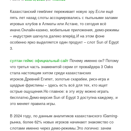
Казахстанский гемблинг переживает новую эру.Если ещё
пять лет назад слоты ассоциировались с пыльными залами
игровых клубов в Алматы или Астане, то сегодня всё
иначе.Онлайн-казино, мобильные приложения, демо-режимы
– индустрия шагнула далеко вперёд.И на этом фоне
особенно ярко выделяется один продукт – слот Sun of Egypt
3.
султан геймс официальный сайт
Почему именно он? Потому
что третья часть знаменитой серии от провайдера 3 Oaks
стала настоящим хитом среди казахстанских
игроков.Древний Египет, золотые скарабеи, риск-игра и
щедрые фриспины – здесь есть всё для тех, кто ищет
острые ощущения.Но главное: в эту игру можно играть
бесплатно.Демо-версия Sun of Egypt 3 доступна каждому, и
это меняет правила игры.
В 2024 году, по данным аналитиков казахстанского iGaming-
рынка, более 62% новых игроков начинают знакомство со
слотами именно через демо-режимы.Это логично: зачем