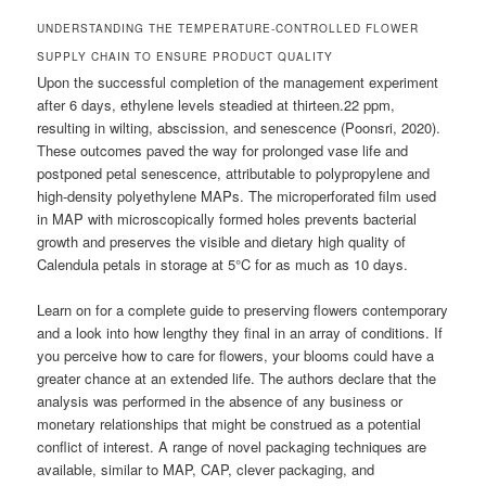
UNDERSTANDING THE TEMPERATURE-CONTROLLED FLOWER
SUPPLY CHAIN TO ENSURE PRODUCT QUALITY
Upon the successful completion of the management experiment
after 6 days, ethylene levels steadied at thirteen.22 ppm,
resulting in wilting, abscission, and senescence (Poonsri, 2020).
These outcomes paved the way for prolonged vase life and
postponed petal senescence, attributable to polypropylene and
high-density polyethylene MAPs. The microperforated film used
in MAP with microscopically formed holes prevents bacterial
growth and preserves the visible and dietary high quality of
Calendula petals in storage at 5°C for as much as 10 days.
Learn on for a complete guide to preserving flowers contemporary
and a look into how lengthy they final in an array of conditions. If
you perceive how to care for flowers, your blooms could have a
greater chance at an extended life. The authors declare that the
analysis was performed in the absence of any business or
monetary relationships that might be construed as a potential
conflict of interest. A range of novel packaging techniques are
available, similar to MAP, CAP, clever packaging, and