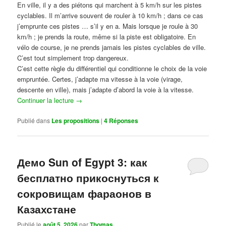
En ville, il y a des piétons qui marchent à 5 km/h sur les pistes
cyclables. Il m’arrive souvent de rouler à 10 km/h ; dans ce cas
j’emprunte ces pistes … s’il y en a. Mais lorsque je roule à 30
km/h ; je prends la route, même si la piste est obligatoire. En
vélo de course, je ne prends jamais les pistes cyclables de ville.
C’est tout simplement trop dangereux.
C’est cette règle du différentiel qui conditionne le choix de la voie
empruntée. Certes, j’adapte ma vitesse à la voie (virage,
descente en ville), mais j’adapte d’abord la voie à la vitesse.
Continuer la lecture
→
Publié dans
Les propositions
|
4
Réponses
Демо Sun of Egypt 3: как
бесплатно прикоснуться к
сокровищам фараонов в
Казахстане
Publié le
août 5, 2026
par
Thomas