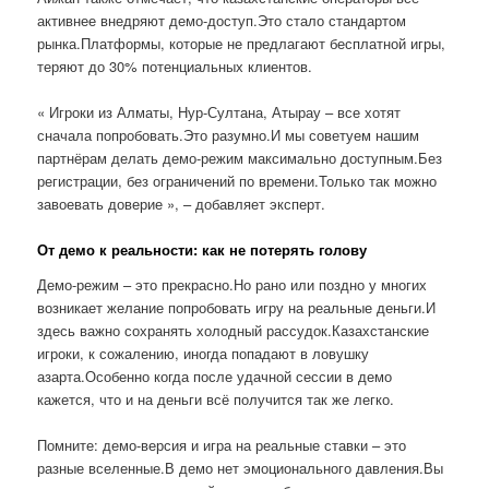
активнее внедряют демо-доступ.Это стало стандартом
рынка.Платформы, которые не предлагают бесплатной игры,
теряют до 30% потенциальных клиентов.
« Игроки из Алматы, Нур-Султана, Атырау – все хотят
сначала попробовать.Это разумно.И мы советуем нашим
партнёрам делать демо-режим максимально доступным.Без
регистрации, без ограничений по времени.Только так можно
завоевать доверие », – добавляет эксперт.
От демо к реальности: как не потерять голову
Демо-режим – это прекрасно.Но рано или поздно у многих
возникает желание попробовать игру на реальные деньги.И
здесь важно сохранять холодный рассудок.Казахстанские
игроки, к сожалению, иногда попадают в ловушку
азарта.Особенно когда после удачной сессии в демо
кажется, что и на деньги всё получится так же легко.
Помните: демо-версия и игра на реальные ставки – это
разные вселенные.В демо нет эмоционального давления.Вы