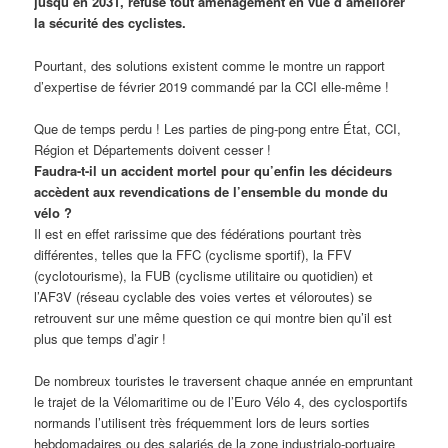
jusqu’en 2031, refuse tout aménagement en vue d’améliorer
la sécurité des cyclistes.
Pourtant, des solutions existent comme le montre un rapport
d’expertise de février 2019 commandé par la CCI elle-même !
Que de temps perdu ! Les parties de ping-pong entre État, CCI,
Région et Départements doivent cesser !
Faudra-t-il un accident mortel pour qu’enfin les décideurs
accèdent aux revendications de l’ensemble du monde du
vélo ?
Il est en effet rarissime que des fédérations pourtant très
différentes, telles que la FFC (cyclisme sportif), la FFV
(cyclotourisme), la FUB (cyclisme utilitaire ou quotidien) et
l’AF3V (réseau cyclable des voies vertes et véloroutes) se
retrouvent sur une même question ce qui montre bien qu’il est
plus que temps d’agir !
De nombreux touristes le traversent chaque année en empruntant
le trajet de la Vélomaritime ou de l’Euro Vélo 4, des cyclosportifs
normands l’utilisent très fréquemment lors de leurs sorties
hebdomadaires ou des salariés de la zone industrialo-portuaire