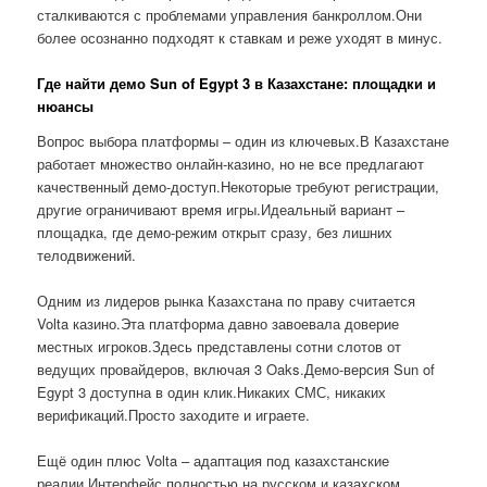
сталкиваются с проблемами управления банкроллом.Они
более осознанно подходят к ставкам и реже уходят в минус.
Где найти демо Sun of Egypt 3 в Казахстане: площадки и
нюансы
Вопрос выбора платформы – один из ключевых.В Казахстане
работает множество онлайн-казино, но не все предлагают
качественный демо-доступ.Некоторые требуют регистрации,
другие ограничивают время игры.Идеальный вариант –
площадка, где демо-режим открыт сразу, без лишних
телодвижений.
Одним из лидеров рынка Казахстана по праву считается
Volta казино.Эта платформа давно завоевала доверие
местных игроков.Здесь представлены сотни слотов от
ведущих провайдеров, включая 3 Oaks.Демо-версия Sun of
Egypt 3 доступна в один клик.Никаких СМС, никаких
верификаций.Просто заходите и играете.
Ещё один плюс Volta – адаптация под казахстанские
реалии.Интерфейс полностью на русском и казахском