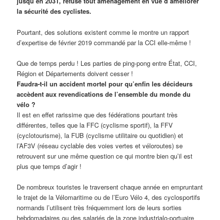
jusqu’en 2031, refuse tout aménagement en vue d’améliorer
la sécurité des cyclistes.
Pourtant, des solutions existent comme le montre un rapport
d’expertise de février 2019 commandé par la CCI elle-même !
Que de temps perdu ! Les parties de ping-pong entre État, CCI,
Région et Départements doivent cesser !
Faudra-t-il un accident mortel pour qu’enfin les décideurs
accèdent aux revendications de l’ensemble du monde du
vélo ?
Il est en effet rarissime que des fédérations pourtant très
différentes, telles que la FFC (cyclisme sportif), la FFV
(cyclotourisme), la FUB (cyclisme utilitaire ou quotidien) et
l’AF3V (réseau cyclable des voies vertes et véloroutes) se
retrouvent sur une même question ce qui montre bien qu’il est
plus que temps d’agir !
De nombreux touristes le traversent chaque année en empruntant
le trajet de la Vélomaritime ou de l’Euro Vélo 4, des cyclosportifs
normands l’utilisent très fréquemment lors de leurs sorties
hebdomadaires ou des salariés de la zone industrialo-portuaire