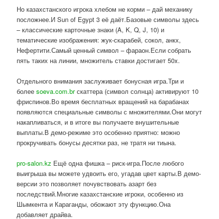
Но казахстанского игрока хлебом не корми – дай механику
посложнее.И Sun of Egypt 3 её даёт.Базовые символы здесь
– классические карточные знаки (A, K, Q, J, 10) и
тематические изображения: жук-скарабей, сокол, анкх,
Нефертити.Самый ценный символ – фараон.Если собрать
пять таких на линии, множитель ставки достигает 50x.
Отдельного внимания заслуживает бонусная игра.Три и
более
soeva.com.br
скаттера (символ солнца) активируют 10
фриспинов.Во время бесплатных вращений на барабанах
появляются специальные символы с множителями.Они могут
накапливаться, и в итоге вы получаете внушительные
выплаты.В демо-режиме это особенно приятно: можно
прокручивать бонусы десятки раз, не тратя ни тиына.
pro-salon.kz
Ещё одна фишка – риск-игра.После любого
выигрыша вы можете удвоить его, угадав цвет карты.В демо-
версии это позволяет почувствовать азарт без
последствий.Многие казахстанские игроки, особенно из
Шымкента и Караганды, обожают эту функцию.Она
добавляет драйва.