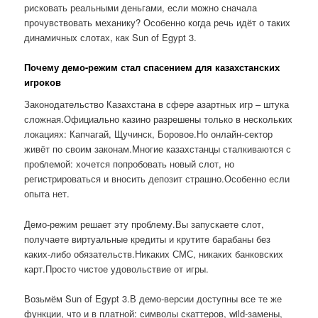
рисковать реальными деньгами, если можно сначала
прочувствовать механику? Особенно когда речь идёт о таких
динамичных слотах, как Sun of Egypt 3.
Почему демо-режим стал спасением для казахстанских
игроков
Законодательство Казахстана в сфере азартных игр – штука
сложная.Официально казино разрешены только в нескольких
локациях: Капчагай, Щучинск, Боровое.Но онлайн-сектор
живёт по своим законам.Многие казахстанцы сталкиваются с
проблемой: хочется попробовать новый слот, но
регистрироваться и вносить депозит страшно.Особенно если
опыта нет.
Демо-режим решает эту проблему.Вы запускаете слот,
получаете виртуальные кредиты и крутите барабаны без
каких-либо обязательств.Никаких СМС, никаких банковских
карт.Просто чистое удовольствие от игры.
Возьмём Sun of Egypt 3.В демо-версии доступны все те же
функции, что и в платной: символы скаттеров, wild-замены,