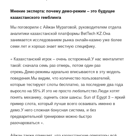
Мнение эксперта: почему демо-режим – это будущее
казахстанского гемблинга
Мы поговорили с Айжан Муратовой, руководителем отдела
аналитики казахстанской платформы BetTech KZ.Она
занимается исследованием рынка онлайн-казино уже более
семи лет и хорошо знает местную специфику.
« Казахстанский игрок – очень осторожный.У нас менталитет
такой: сначала семь раз отмерь, потом один раз
отрежь.Демо-режимы идеально вписываются в эту модель
поведения.Мы видим, что количество пользователей,
которые тестируют слоты бесплатно, за последние два года
выросло на 55%.И это не просто любопытство.Люди хотят
понять механику, оценить свои шансы. Sun of Egypt 3 – яркий
пример слота, который лучше всего осваивать именно в
демо.У него сложная бонусная система, и без
предварительной тренировки можно быстро
разочароваться ».
Айжан также отмечает, что казахстанские операторы всё