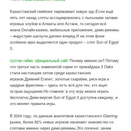
Казахстанский гемблинг переживает новую эру.Если ещё
пять лет назад слоты ассоциировались с пыльными залами
игровых клубов в Алматы или Астане, то сегодня всё
иначе.Онлайн-казино, мобильные приложения, демо-режимы
– индустрия шагнула далеко вперёд.И на этом фоне
особенно ярко выделяется один продукт – слот Sun of Egypt
3.
султан геймс официальный сайт
Почему именно он? Потому
что третья часть знаменитой серии от провайдера 3 Oaks
стала настоящим хитом среди казахстанских
игроков.Древний Египет, золотые скарабеи, риск-игра и
щедрые фриспины – здесь есть всё для тех, кто ищет
острые ощущения.Но главное: в эту игру можно играть
бесплатно.Демо-версия Sun of Egypt 3 доступна каждому, и
это меняет правила игры.
В 2024 году, по данным аналитиков казахстанского iGaming-
рынка, более 62% новых игроков начинают знакомство со
слотами именно через демо-режимы.Это логично: зачем