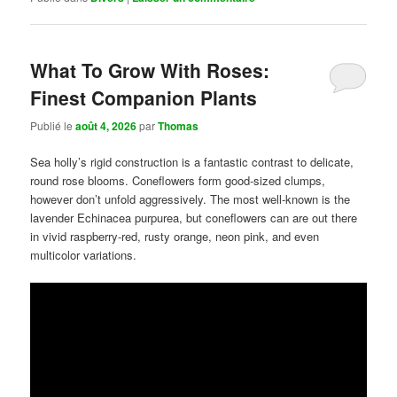
What To Grow With Roses:
Finest Companion Plants
Publié le
août 4, 2026
par
Thomas
Sea holly’s rigid construction is a fantastic contrast to delicate,
round rose blooms. Coneflowers form good-sized clumps,
however don’t unfold aggressively. The most well-known is the
lavender Echinacea purpurea, but coneflowers can are out there
in vivid raspberry-red, rusty orange, neon pink, and even
multicolor variations.