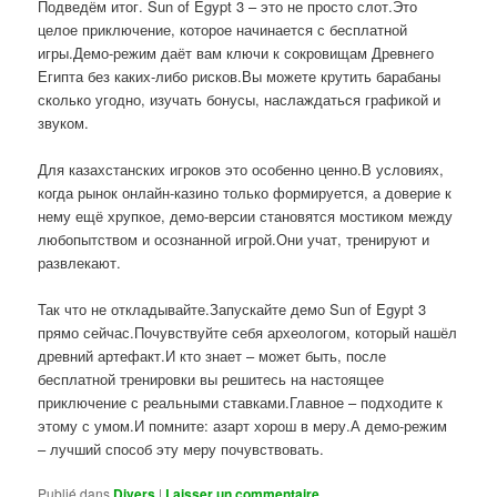
Подведём итог. Sun of Egypt 3 – это не просто слот.Это
целое приключение, которое начинается с бесплатной
игры.Демо-режим даёт вам ключи к сокровищам Древнего
Египта без каких-либо рисков.Вы можете крутить барабаны
сколько угодно, изучать бонусы, наслаждаться графикой и
звуком.
Для казахстанских игроков это особенно ценно.В условиях,
когда рынок онлайн-казино только формируется, а доверие к
нему ещё хрупкое, демо-версии становятся мостиком между
любопытством и осознанной игрой.Они учат, тренируют и
развлекают.
Так что не откладывайте.Запускайте демо Sun of Egypt 3
прямо сейчас.Почувствуйте себя археологом, который нашёл
древний артефакт.И кто знает – может быть, после
бесплатной тренировки вы решитесь на настоящее
приключение с реальными ставками.Главное – подходите к
этому с умом.И помните: азарт хорош в меру.А демо-режим
– лучший способ эту меру почувствовать.
Publié dans
Divers
|
Laisser un commentaire