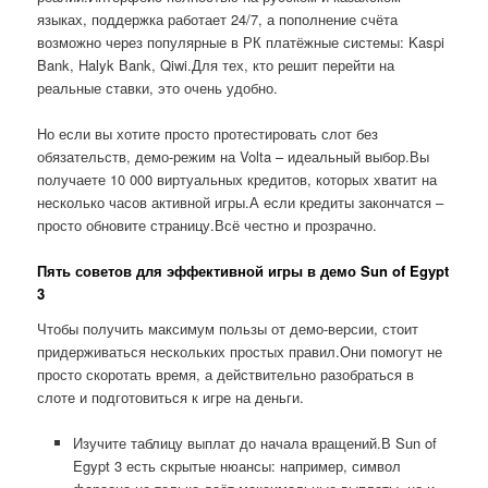
языках, поддержка работает 24/7, а пополнение счёта
возможно через популярные в РК платёжные системы: Kaspi
Bank, Halyk Bank, Qiwi.Для тех, кто решит перейти на
реальные ставки, это очень удобно.
Но если вы хотите просто протестировать слот без
обязательств, демо-режим на Volta – идеальный выбор.Вы
получаете 10 000 виртуальных кредитов, которых хватит на
несколько часов активной игры.А если кредиты закончатся –
просто обновите страницу.Всё честно и прозрачно.
Пять советов для эффективной игры в демо Sun of Egypt
3
Чтобы получить максимум пользы от демо-версии, стоит
придерживаться нескольких простых правил.Они помогут не
просто скоротать время, а действительно разобраться в
слоте и подготовиться к игре на деньги.
Изучите таблицу выплат до начала вращений.В Sun of
Egypt 3 есть скрытые нюансы: например, символ