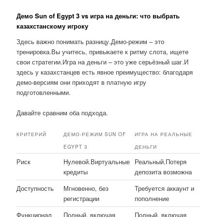
Демо Sun of Egypt 3 vs игра на деньги: что выбрать
казахстанскому игроку
Здесь важно понимать разницу.Демо-режим – это
тренировка.Вы учитесь, привыкаете к ритму слота, ищете
свои стратегии.Игра на деньги – это уже серьёзный шаг.И
здесь у казахстанцев есть явное преимущество: благодаря
демо-версиям они приходят в платную игру
подготовленными.
Давайте сравним оба подхода.
КРИТЕРИЙ
ДЕМО-РЕЖИМ SUN OF
ИГРА НА РЕАЛЬНЫЕ
EGYPT 3
ДЕНЬГИ
Риск
Нулевой.Виртуальные
Реальный.Потеря
кредиты
депозита возможна
Доступность
Мгновенно, без
Требуется аккаунт и
регистрации
пополнение
Функционал
Полный, включая
Полный, включая