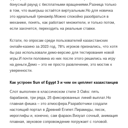
бонусный раунд с бесплатными вращениями.Разница только
в том, что выигрыш остаётся виртуальным.Но для новичка
это идеальный тренажёр.Можно спокойно разобраться в
механике, понять, как работают множители, и только потом,
если захочется, переходить на реальные ставки.
Кстати, по опросам среди пользователей казахстанских
онлайн-казино за 2023 год, 78% игроков признались, что хотя
бы раз использовали демо-версию для тестирования новой
игры.И почти половина из них после этого решились на игру
на деньги.Демо – это не просто развлечение, это мостик к
уверенности.
Как устроен Sun of Egypt 3 и чем он цепляет казахстанцев
Слот выполнен в классическом стиле 3 Oaks: пять
барабанов, три ряда, 25 фиксированных линий выплат.Но
главная фишка – это атмосфера.Разработчики создали
настоящий портал в Древний Египет.Пирамиды, песок,
иероглифы и, конечно, сам фараон.Визуал сочный, анимация
плавная, звуковое сопровождение погружает с головой.