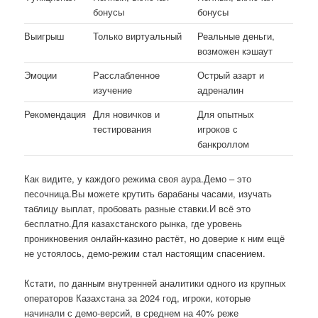
бонусы
бонусы
Выигрыш
Только виртуальный
Реальные деньги,
возможен кэшаут
Эмоции
Расслабленное
Острый азарт и
изучение
адреналин
Рекомендация
Для новичков и
Для опытных
тестирования
игроков с
банкроллом
Как видите, у каждого режима своя аура.Демо – это
песочница.Вы можете крутить барабаны часами, изучать
таблицу выплат, пробовать разные ставки.И всё это
бесплатно.Для казахстанского рынка, где уровень
проникновения онлайн-казино растёт, но доверие к ним ещё
не устоялось, демо-режим стал настоящим спасением.
Кстати, по данным внутренней аналитики одного из крупных
операторов Казахстана за 2024 год, игроки, которые
начинали с демо-версий, в среднем на 40% реже