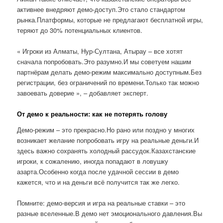
активнее внедряют демо-доступ.Это стало стандартом
рынка.Платформы, которые не предлагают бесплатной игры,
теряют до 30% потенциальных клиентов.
« Игроки из Алматы, Нур-Султана, Атырау – все хотят
сначала попробовать.Это разумно.И мы советуем нашим
партнёрам делать демо-режим максимально доступным.Без
регистрации, без ограничений по времени.Только так можно
завоевать доверие », – добавляет эксперт.
От демо к реальности: как не потерять голову
Демо-режим – это прекрасно.Но рано или поздно у многих
возникает желание попробовать игру на реальные деньги.И
здесь важно сохранять холодный рассудок.Казахстанские
игроки, к сожалению, иногда попадают в ловушку
азарта.Особенно когда после удачной сессии в демо
кажется, что и на деньги всё получится так же легко.
Помните: демо-версия и игра на реальные ставки – это
разные вселенные.В демо нет эмоционального давления.Вы