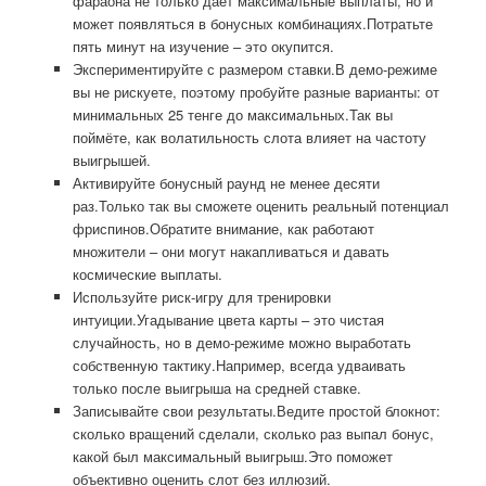
фараона не только даёт максимальные выплаты, но и
может появляться в бонусных комбинациях.Потратьте
пять минут на изучение – это окупится.
Экспериментируйте с размером ставки.В демо-режиме
вы не рискуете, поэтому пробуйте разные варианты: от
минимальных 25 тенге до максимальных.Так вы
поймёте, как волатильность слота влияет на частоту
выигрышей.
Активируйте бонусный раунд не менее десяти
раз.Только так вы сможете оценить реальный потенциал
фриспинов.Обратите внимание, как работают
множители – они могут накапливаться и давать
космические выплаты.
Используйте риск-игру для тренировки
интуиции.Угадывание цвета карты – это чистая
случайность, но в демо-режиме можно выработать
собственную тактику.Например, всегда удваивать
только после выигрыша на средней ставке.
Записывайте свои результаты.Ведите простой блокнот:
сколько вращений сделали, сколько раз выпал бонус,
какой был максимальный выигрыш.Это поможет
объективно оценить слот без иллюзий.