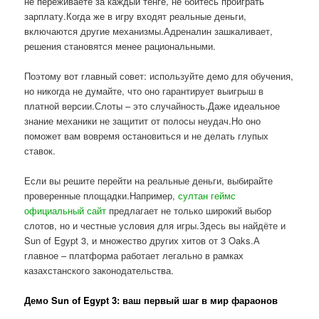
не переживаете за каждый тенге, не боитесь проиграть
зарплату.Когда же в игру входят реальные деньги,
включаются другие механизмы.Адреналин зашкаливает,
решения становятся менее рациональными.
Поэтому вот главный совет: используйте демо для обучения,
но никогда не думайте, что оно гарантирует выигрыш в
платной версии.Слоты – это случайность.Даже идеальное
знание механики не защитит от полосы неудач.Но оно
поможет вам вовремя остановиться и не делать глупых
ставок.
Если вы решите перейти на реальные деньги, выбирайте
проверенные площадки.Например,
султан геймс
официальный сайт
предлагает не только широкий выбор
слотов, но и честные условия для игры.Здесь вы найдёте и
Sun of Egypt 3, и множество других хитов от 3 Oaks.А
главное – платформа работает легально в рамках
казахстанского законодательства.
Демо Sun of Egypt 3: ваш первый шаг в мир фараонов