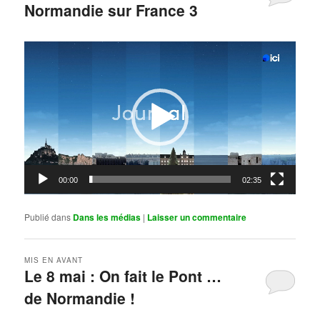
Normandie sur France 3
Publié le
mai 11, 2026
par
Steph
Lecteur
vidéo
00:00
02:35
Publié dans
Dans les médias
|
Laisser un commentaire
MIS EN AVANT
Le 8 mai : On fait le Pont …
de Normandie !