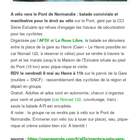
A vélo vers le Pont de Normandie : balade conviviale et
manifestive
pour le droit au vélo
sur le Pont, géré par la CCI
Seine Estuaire qui refuse d’engager les travaux de sécurisation
pour les cyclistes.
Organisée par l’
AF3V
et
La Roue Libre
, la balade se déroulera
entre la place de la gare au Havre (Caen – Le Havre possible en
car Nomad 122, à réserver si vélos) pour se rendre à travers le
port et les marais jusqu’à la Maison de l’Estuaire située au pied
du Pont (15 km) avec pique-nique et visite.
RDV le vendredi 8 mai au Havre à 11h
sur le parvis de la Gare
(routière + SNCF) : rassemblement des cyclistes de la région et
départ en groupe.
Gratuit. Adultes et ados sont en autonomie, chacun s’organise
pour venir et participer (
car Nomad 122
, covoiturage, train) :
seule la balade A/R est encadrée.
A noter : le groupe ne se rendra pas à vélo sur le Pont de
Normandie. Emmener son vélo (ou à louer sur place), eau, pique-
nique et crème solaire bien sûr. A bientôt !
source :
https://openagenda.com/fr/af3v/events/a-velo-vers-