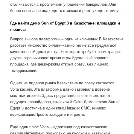
сталкиваются с проблемами управления банкроллом.Они
более осознанно подходят к ставкам и реже уходят в минус.
Где найти демо Sun of Egypt 3 в Казахстане: площадки и
нюансы
Вопрос выбора платформы – один из ключевых.В Казахстане
работает множество онлайн-казино, но не все предлагают
качественный демо-доступ.Некоторые требуют регистрации,
другие ограничивают время игры.Идеальный вариант –
площадка, где демо-режим открыт сразу, без лишних
телодвижений.
Одним из лидеров рынка Казахстана по праву считается
Volta казино.Эта платформа давно завоевала доверие
местных игроков.Здесь представлены сотни слотов от
ведущих провайдеров, включая 3 Oaks.Демо-версия Sun of
Egypt 3 доступна в один клик.Никаких СМС, никаких
верификаций.Просто заходите и играете.
Ещё один плюс Volta – адаптация под казахстанские
реалии.Интерфейс полностью на русском и казахском