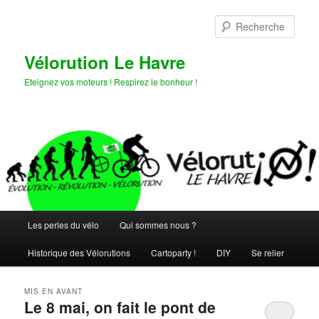
Aller
Aller
au
au
Rech
contenu
contenu
principal
secondaire
Vélorution Le Havre
Eteignez vos moteurs ! Respirez le bonheur !
Menu
Les perles du vélo
Qui sommes nous ?
principal
Historique des Vélorutions
Cartoparty !
DIY
Se relier
MIS EN AVANT
Le 8 mai, on fait le pont de