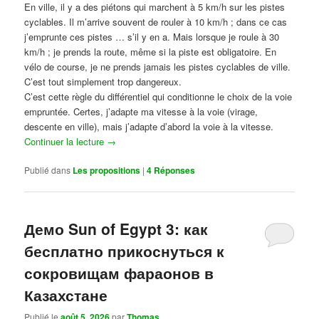
En ville, il y a des piétons qui marchent à 5 km/h sur les pistes
cyclables. Il m’arrive souvent de rouler à 10 km/h ; dans ce cas
j’emprunte ces pistes … s’il y en a. Mais lorsque je roule à 30
km/h ; je prends la route, même si la piste est obligatoire. En
vélo de course, je ne prends jamais les pistes cyclables de ville.
C’est tout simplement trop dangereux.
C’est cette règle du différentiel qui conditionne le choix de la voie
empruntée. Certes, j’adapte ma vitesse à la voie (virage,
descente en ville), mais j’adapte d’abord la voie à la vitesse.
Continuer la lecture
→
Publié dans
Les propositions
|
4
Réponses
Демо Sun of Egypt 3: как
бесплатно прикоснуться к
сокровищам фараонов в
Казахстане
Publié le
août 5, 2026
par
Thomas