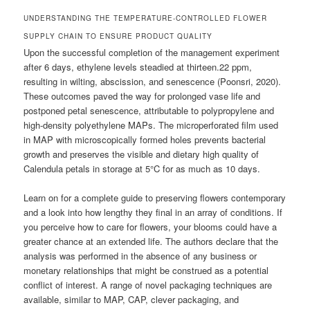
UNDERSTANDING THE TEMPERATURE-CONTROLLED FLOWER
SUPPLY CHAIN TO ENSURE PRODUCT QUALITY
Upon the successful completion of the management experiment
after 6 days, ethylene levels steadied at thirteen.22 ppm,
resulting in wilting, abscission, and senescence (Poonsri, 2020).
These outcomes paved the way for prolonged vase life and
postponed petal senescence, attributable to polypropylene and
high-density polyethylene MAPs. The microperforated film used
in MAP with microscopically formed holes prevents bacterial
growth and preserves the visible and dietary high quality of
Calendula petals in storage at 5°C for as much as 10 days.
Learn on for a complete guide to preserving flowers contemporary
and a look into how lengthy they final in an array of conditions. If
you perceive how to care for flowers, your blooms could have a
greater chance at an extended life. The authors declare that the
analysis was performed in the absence of any business or
monetary relationships that might be construed as a potential
conflict of interest. A range of novel packaging techniques are
available, similar to MAP, CAP, clever packaging, and