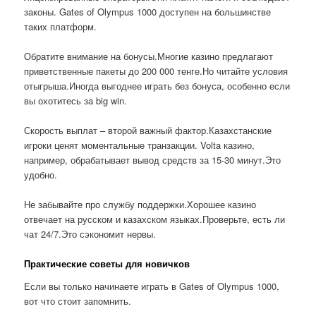
законы. Gates of Olympus 1000 доступен на большинстве
таких платформ.
Обратите внимание на бонусы.Многие казино предлагают
приветственные пакеты до 200 000 тенге.Но читайте условия
отыгрыша.Иногда выгоднее играть без бонуса, особенно если
вы охотитесь за big win.
Скорость выплат – второй важный фактор.Казахстанские
игроки ценят моментальные транзакции. Volta казино,
например, обрабатывает вывод средств за 15-30 минут.Это
удобно.
Не забывайте про службу поддержки.Хорошее казино
отвечает на русском и казахском языках.Проверьте, есть ли
чат 24/7.Это сэкономит нервы.
Практические советы для новичков
Если вы только начинаете играть в Gates of Olympus 1000,
вот что стоит запомнить.