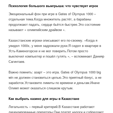
Психология большого выигрыша: что чувствует игрок
Эмоциональный фон при игре в Gates of Olympus 1000 –
отдельная тема.Когда множитель растёт, а барабаны
продолжают падать, сердце бьётся быстрее.Это состояние
называют « олимпийским драйвом ».
Казахстанские игроки описывают его по-своему. »Когда я
увидел 1000x, у меня задрожали руки.Я сидел в квартире в
Усть-Каменогорске и не мог поверить.Потом просто
выключил компьютер и пошёл гулять », – вспоминает Данияр
Сагинтаев.
Важно помнить: азарт – это игра. Gates of Olympus 1000 big
win не должен становиться целью.Это приятный бонус, а не
заработок.Установите лимиты по времени и деньгам.Иначе
Олимп может оказаться слишком крутым.
Как выбрать казино для игры в Казахстане
Легальность – первый критерий.В Казахстане работают
лицензированные операторы.Они платят налоги и соблюдают