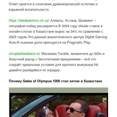
Ответ кроется в сочетании древнегреческой эстетики и
взрывной волатильности.
https://barabashovo.ck.ua/
Алматы, Астана, Шымкент –
география побед расширяется.В 2024 году объём ставок в
онлайн-слотах в Казахстане вырос на 34% по сравнению с
2023 годом.Это данные аналитического центра Digital Gaming
Asia.И львиная доля приходится на Pragmatic Play.
olimpbetfeedback.kz
Механика Tumble, множители до 500x и
бонусный раунд с бесплатными вращениями – всё это
создаёт идеальные условия для крупного выигрыша.Но
давайте разберёмся по порядку.
Почему Gates of Olympus 1000 стал хитом в Казахстане