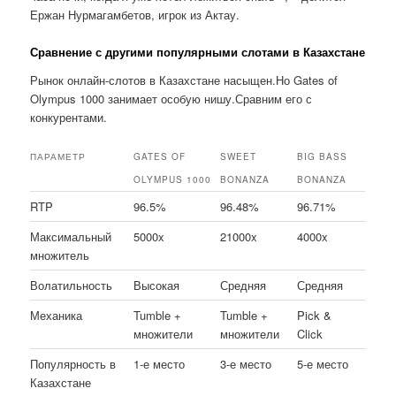
Ержан Нурмагамбетов, игрок из Актау.
Сравнение с другими популярными слотами в Казахстане
Рынок онлайн-слотов в Казахстане насыщен.Но Gates of
Olympus 1000 занимает особую нишу.Сравним его с
конкурентами.
ПАРАМЕТР
GATES OF
SWEET
BIG BASS
OLYMPUS 1000
BONANZA
BONANZA
RTP
96.5%
96.48%
96.71%
Максимальный
5000x
21000x
4000x
множитель
Волатильность
Высокая
Средняя
Средняя
Механика
Tumble +
Tumble +
Pick &
множители
множители
Click
Популярность в
1-е место
3-е место
5-е место
Казахстане