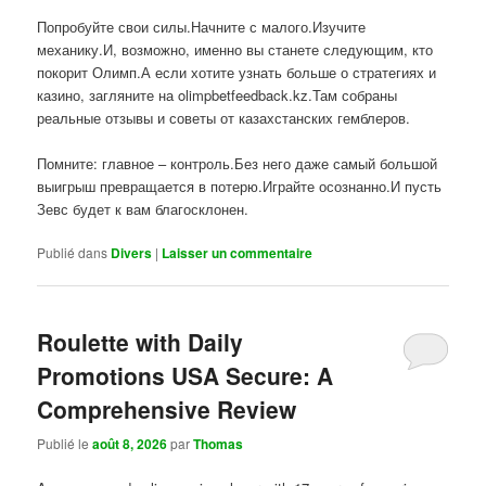
Попробуйте свои силы.Начните с малого.Изучите
механику.И, возможно, именно вы станете следующим, кто
покорит Олимп.А если хотите узнать больше о стратегиях и
казино, загляните на olimpbetfeedback.kz.Там собраны
реальные отзывы и советы от казахстанских гемблеров.
Помните: главное – контроль.Без него даже самый большой
выигрыш превращается в потерю.Играйте осознанно.И пусть
Зевс будет к вам благосклонен.
Publié dans
Divers
|
Laisser un commentaire
Roulette with Daily
Promotions USA Secure: A
Comprehensive Review
Publié le
août 8, 2026
par
Thomas