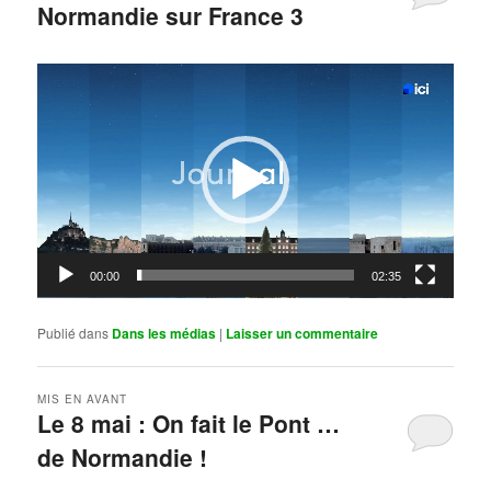
Normandie sur France 3
Publié le
mai 11, 2026
par
Steph
Lecteur
vidéo
00:00
02:35
Publié dans
Dans les médias
|
Laisser un commentaire
MIS EN AVANT
Le 8 mai : On fait le Pont …
de Normandie !