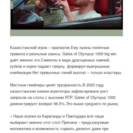
Казахстанский игрок – прагматик.Ему нужны понятные
правила и реальные шансы. Gates of Olympus 1000 big win
даёт именно это.Символы в виде драгоценных камней,
кубков и корон падают сверху, формируя выигрышные
комбинации.Нет привычных линий выплат – только кластеры.
Местные гемблеры ценят прозрачность.В 2023 году
казахстанские казино-агрегаторы зафиксировали рост
запросов на слоты с высоким RTP. Gates of Olympus 1000
демонстрирует возврат 96.5%.Это выше среднего по рынку.
« Наши игроки из Караганды и Павлодара всё чаще
выбирают именно этот слот.Причина – предсказуемая
математика и возможность сорвать джекпот даже при