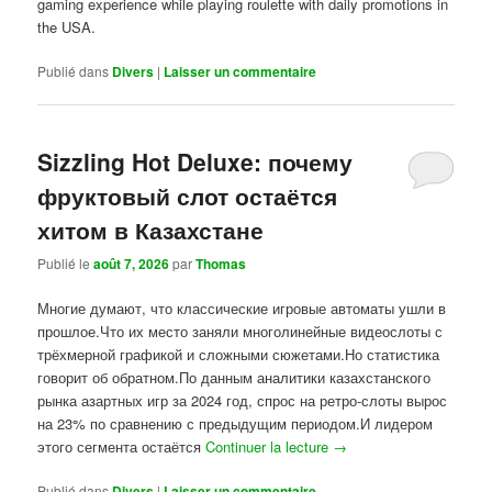
gaming experience while playing roulette with daily promotions in
the USA.
Publié dans
Divers
|
Laisser un commentaire
Sizzling Hot Deluxe: почему
фруктовый слот остаётся
хитом в Казахстане
Publié le
août 7, 2026
par
Thomas
Многие думают, что классические игровые автоматы ушли в
прошлое.Что их место заняли многолинейные видеослоты с
трёхмерной графикой и сложными сюжетами.Но статистика
говорит об обратном.По данным аналитики казахстанского
рынка азартных игр за 2024 год, спрос на ретро-слоты вырос
на 23% по сравнению с предыдущим периодом.И лидером
этого сегмента остаётся
Continuer la lecture
→
Publié dans
Divers
|
Laisser un commentaire