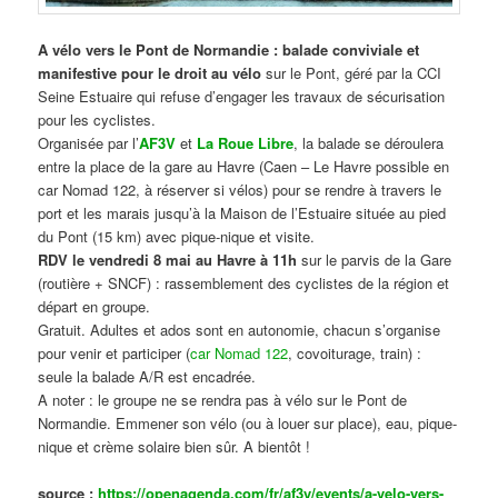
A vélo vers le Pont de Normandie : balade conviviale et
manifestive
pour le droit au vélo
sur le Pont, géré par la CCI
Seine Estuaire qui refuse d’engager les travaux de sécurisation
pour les cyclistes.
Organisée par l’
AF3V
et
La Roue Libre
, la balade se déroulera
entre la place de la gare au Havre (Caen – Le Havre possible en
car Nomad 122, à réserver si vélos) pour se rendre à travers le
port et les marais jusqu’à la Maison de l’Estuaire située au pied
du Pont (15 km) avec pique-nique et visite.
RDV le vendredi 8 mai au Havre à 11h
sur le parvis de la Gare
(routière + SNCF) : rassemblement des cyclistes de la région et
départ en groupe.
Gratuit. Adultes et ados sont en autonomie, chacun s’organise
pour venir et participer (
car Nomad 122
, covoiturage, train) :
seule la balade A/R est encadrée.
A noter : le groupe ne se rendra pas à vélo sur le Pont de
Normandie. Emmener son vélo (ou à louer sur place), eau, pique-
nique et crème solaire bien sûr. A bientôt !
source :
https://openagenda.com/fr/af3v/events/a-velo-vers-