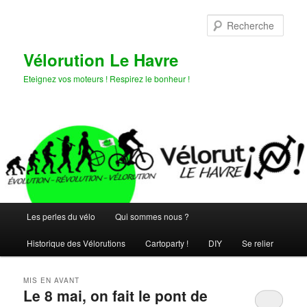
Aller
Aller
au
au
Rech
contenu
contenu
principal
secondaire
Vélorution Le Havre
Eteignez vos moteurs ! Respirez le bonheur !
Menu
Les perles du vélo
Qui sommes nous ?
principal
Historique des Vélorutions
Cartoparty !
DIY
Se relier
MIS EN AVANT
Le 8 mai, on fait le pont de