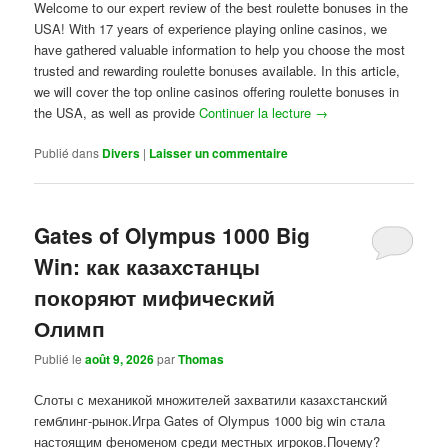
Welcome to our expert review of the best roulette bonuses in the
USA! With 17 years of experience playing online casinos, we
have gathered valuable information to help you choose the most
trusted and rewarding roulette bonuses available. In this article,
we will cover the top online casinos offering roulette bonuses in
the USA, as well as provide
Continuer la lecture
→
Publié dans
Divers
|
Laisser un commentaire
Gates of Olympus 1000 Big
Win: как казахстанцы
покоряют мифический
Олимп
Publié le
août 9, 2026
par
Thomas
Слоты с механикой множителей захватили казахстанский
гемблинг-рынок.Игра Gates of Olympus 1000 big win стала
настоящим феноменом среди местных игроков.Почему?