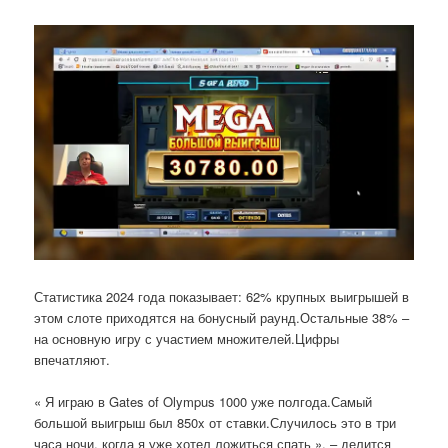
Статистика 2024 года показывает: 62% крупных выигрышей в
этом слоте приходятся на бонусный раунд.Остальные 38% –
на основную игру с участием множителей.Цифры
впечатляют.
« Я играю в Gates of Olympus 1000 уже полгода.Самый
большой выигрыш был 850x от ставки.Случилось это в три
часа ночи, когда я уже хотел ложиться спать », – делится