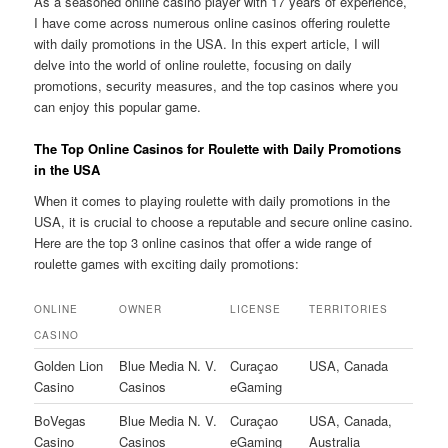
As a seasoned online casino player with 17 years of experience,
I have come across numerous online casinos offering roulette
with daily promotions in the USA. In this expert article, I will
delve into the world of online roulette, focusing on daily
promotions, security measures, and the top casinos where you
can enjoy this popular game.
The Top Online Casinos for Roulette with Daily Promotions
in the USA
When it comes to playing roulette with daily promotions in the
USA, it is crucial to choose a reputable and secure online casino.
Here are the top 3 online casinos that offer a wide range of
roulette games with exciting daily promotions:
ONLINE
OWNER
LICENSE
TERRITORIES
CASINO
Golden Lion
Blue Media N. V.
Curaçao
USA, Canada
Casino
Casinos
eGaming
BoVegas
Blue Media N. V.
Curaçao
USA, Canada,
Casino
Casinos
eGaming
Australia