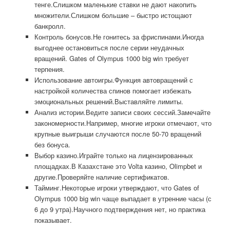
тенге.Слишком маленькие ставки не дают накопить
множители.Слишком большие – быстро истощают
банкролл.
Контроль бонусов.Не гонитесь за фриспинами.Иногда
выгоднее остановиться после серии неудачных
вращений. Gates of Olympus 1000 big win требует
терпения.
Использование автоигры.Функция автовращений с
настройкой количества спинов помогает избежать
эмоциональных решений.Выставляйте лимиты.
Анализ истории.Ведите записи своих сессий.Замечайте
закономерности.Например, многие игроки отмечают, что
крупные выигрыши случаются после 50-70 вращений
без бонуса.
Выбор казино.Играйте только на лицензированных
площадках.В Казахстане это Volta казино, Olimpbet и
другие.Проверяйте наличие сертификатов.
Тайминг.Некоторые игроки утверждают, что Gates of
Olympus 1000 big win чаще выпадает в утренние часы (с
6 до 9 утра).Научного подтверждения нет, но практика
показывает.