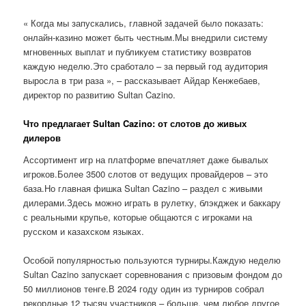
« Когда мы запускались, главной задачей было показать:
онлайн-казино может быть честным.Мы внедрили систему
мгновенных выплат и публикуем статистику возвратов
каждую неделю.Это сработало – за первый год аудитория
выросла в три раза », – рассказывает Айдар Кенжебаев,
директор по развитию Sultan Cazino.
Что предлагает Sultan Cazino: от слотов до живых
дилеров
Ассортимент игр на платформе впечатляет даже бывалых
игроков.Более 3500 слотов от ведущих провайдеров – это
база.Но главная фишка Sultan Cazino – раздел с живыми
дилерами.Здесь можно играть в рулетку, блэкджек и баккару
с реальными крупье, которые общаются с игроками на
русском и казахском языках.
Особой популярностью пользуются турниры.Каждую неделю
Sultan Cazino запускает соревнования с призовым фондом до
50 миллионов тенге.В 2024 году один из турниров собрал
рекордные 12 тысяч участников – больше, чем любое другое