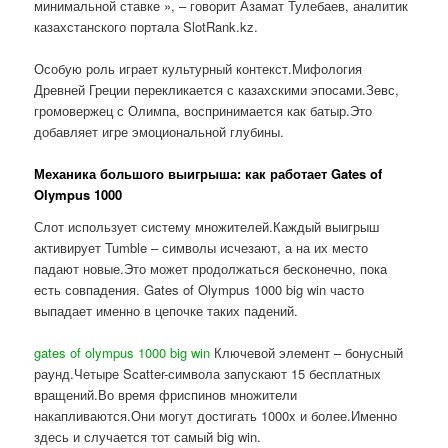
минимальной ставке », – говорит Азамат Тулебаев, аналитик
казахстанского портала SlotRank.kz.
Особую роль играет культурный контекст.Мифология
Древней Греции перекликается с казахскими эпосами.Зевс,
громовержец с Олимпа, воспринимается как батыр.Это
добавляет игре эмоциональной глубины.
Механика большого выигрыша: как работает Gates of
Olympus 1000
Слот использует систему множителей.Каждый выигрыш
активирует Tumble – символы исчезают, а на их место
падают новые.Это может продолжаться бесконечно, пока
есть совпадения. Gates of Olympus 1000 big win часто
выпадает именно в цепочке таких падений.
gates of olympus 1000 big win
Ключевой элемент – бонусный
раунд.Четыре Scatter-символа запускают 15 бесплатных
вращений.Во время фриспинов множители
накапливаются.Они могут достигать 1000x и более.Именно
здесь и случается тот самый big win.