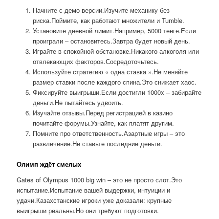
Начните с демо-версии.Изучите механику без
риска.Поймите, как работают множители и Tumble.
Установите дневной лимит.Например, 5000 тенге.Если
проиграли – остановитесь.Завтра будет новый день.
Играйте в спокойной обстановке.Никакого алкоголя или
отвлекающих факторов.Сосредоточьтесь.
Используйте стратегию « одна ставка ».Не меняйте
размер ставки после каждого спина.Это снижает хаос.
Фиксируйте выигрыши.Если достигли 1000x – забирайте
деньги.Не пытайтесь удвоить.
Изучайте отзывы.Перед регистрацией в казино
почитайте форумы.Узнайте, как платят другим.
Помните про ответственность.Азартные игры – это
развлечение.Не ставьте последние деньги.
Олимп ждёт смелых
Gates of Olympus 1000 big win – это не просто слот.Это
испытание.Испытание вашей выдержки, интуиции и
удачи.Казахстанские игроки уже доказали: крупные
выигрыши реальны.Но они требуют подготовки.