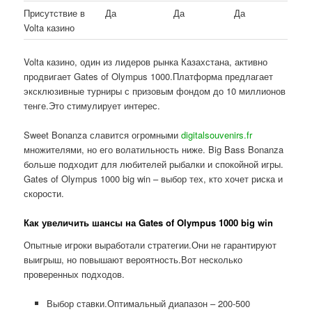
Присутствие в
Да
Да
Да
Volta казино
Volta казино, один из лидеров рынка Казахстана, активно
продвигает Gates of Olympus 1000.Платформа предлагает
эксклюзивные турниры с призовым фондом до 10 миллионов
тенге.Это стимулирует интерес.
Sweet Bonanza славится огромными
digitalsouvenirs.fr
множителями, но его волатильность ниже. Big Bass Bonanza
больше подходит для любителей рыбалки и спокойной игры.
Gates of Olympus 1000 big win – выбор тех, кто хочет риска и
скорости.
Как увеличить шансы на Gates of Olympus 1000 big win
Опытные игроки выработали стратегии.Они не гарантируют
выигрыш, но повышают вероятность.Вот несколько
проверенных подходов.
Выбор ставки.Оптимальный диапазон – 200-500