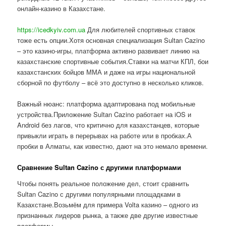
онлайн-казино в Казахстане.
https://icedkyiv.com.ua
Для любителей спортивных ставок
тоже есть опции.Хотя основная специализация Sultan Cazino
– это казино-игры, платформа активно развивает линию на
казахстанские спортивные события.Ставки на матчи КПЛ, бои
казахстанских бойцов ММА и даже на игры национальной
сборной по футболу – всё это доступно в несколько кликов.
Важный нюанс: платформа адаптирована под мобильные
устройства.Приложение Sultan Cazino работает на iOS и
Android без лагов, что критично для казахстанцев, которые
привыкли играть в перерывах на работе или в пробках.А
пробки в Алматы, как известно, дают на это немало времени.
Сравнение Sultan Cazino с другими платформами
Чтобы понять реальное положение дел, стоит сравнить
Sultan Cazino с другими популярными площадками в
Казахстане.Возьмём для примера Volta казино – одного из
признанных лидеров рынка, а также две другие известные
платформы.