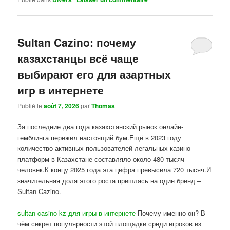
Sultan Cazino: почему
казахстанцы всё чаще
выбирают его для азартных
игр в интернете
Publié le
août 7, 2026
par
Thomas
За последние два года казахстанский рынок онлайн-
гемблинга пережил настоящий бум.Ещё в 2023 году
количество активных пользователей легальных казино-
платформ в Казахстане составляло около 480 тысяч
человек.К концу 2025 года эта цифра превысила 720 тысяч.И
значительная доля этого роста пришлась на один бренд –
Sultan Cazino.
sultan casino kz для игры в интернете
Почему именно он? В
чём секрет популярности этой площадки среди игроков из