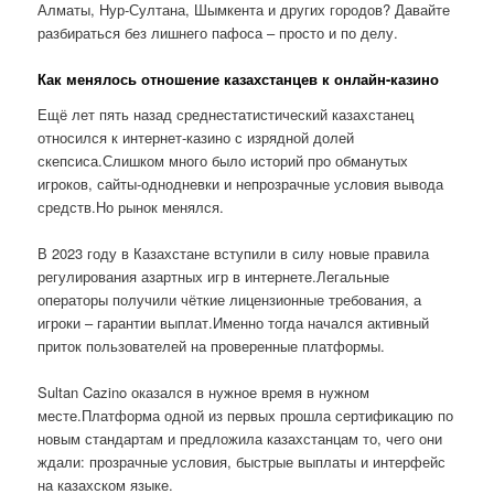
Алматы, Нур-Султана, Шымкента и других городов? Давайте
разбираться без лишнего пафоса – просто и по делу.
Как менялось отношение казахстанцев к онлайн-казино
Ещё лет пять назад среднестатистический казахстанец
относился к интернет-казино с изрядной долей
скепсиса.Слишком много было историй про обманутых
игроков, сайты-однодневки и непрозрачные условия вывода
средств.Но рынок менялся.
В 2023 году в Казахстане вступили в силу новые правила
регулирования азартных игр в интернете.Легальные
операторы получили чёткие лицензионные требования, а
игроки – гарантии выплат.Именно тогда начался активный
приток пользователей на проверенные платформы.
Sultan Cazino оказался в нужное время в нужном
месте.Платформа одной из первых прошла сертификацию по
новым стандартам и предложила казахстанцам то, чего они
ждали: прозрачные условия, быстрые выплаты и интерфейс
на казахском языке.