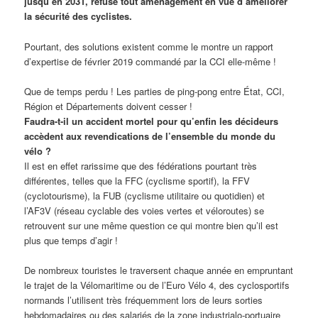
jusqu’en 2031, refuse tout aménagement en vue d’améliorer
la sécurité des cyclistes.
Pourtant, des solutions existent comme le montre un rapport
d’expertise de février 2019 commandé par la CCI elle-même !
Que de temps perdu ! Les parties de ping-pong entre État, CCI,
Région et Départements doivent cesser !
Faudra-t-il un accident mortel pour qu’enfin les décideurs
accèdent aux revendications de l’ensemble du monde du
vélo ?
Il est en effet rarissime que des fédérations pourtant très
différentes, telles que la FFC (cyclisme sportif), la FFV
(cyclotourisme), la FUB (cyclisme utilitaire ou quotidien) et
l’AF3V (réseau cyclable des voies vertes et véloroutes) se
retrouvent sur une même question ce qui montre bien qu’il est
plus que temps d’agir !
De nombreux touristes le traversent chaque année en empruntant
le trajet de la Vélomaritime ou de l’Euro Vélo 4, des cyclosportifs
normands l’utilisent très fréquemment lors de leurs sorties
hebdomadaires ou des salariés de la zone industrialo-portuaire