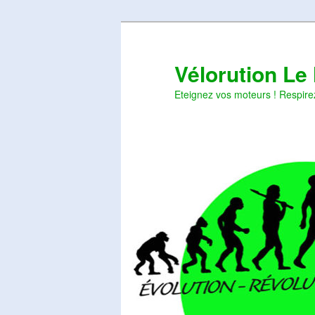
Aller
Aller
au
au
contenu
contenu
Vélorution Le
principal
secondaire
Eteignez vos moteurs ! Respire