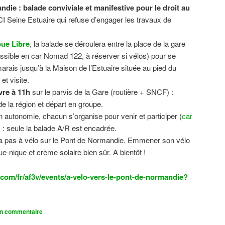
ndie : balade conviviale et manifestive
pour le droit au
CI Seine Estuaire qui refuse d’engager les travaux de
.
ue Libre
, la balade se déroulera entre la place de la gare
sible en car Nomad 122, à réserver si vélos) pour se
 marais jusqu’à la Maison de l’Estuaire située au pied du
t visite.
vre à 11h
sur le parvis de la Gare (routière + SNCF) :
 la région et départ en groupe.
n autonomie, chacun s’organise pour venir et participer (
car
n) : seule la balade A/R est encadrée.
dra pas à vélo sur le Pont de Normandie. Emmener son vélo
ue-nique et crème solaire bien sûr. A bientôt !
com/fr/af3v/events/a-velo-vers-le-pont-de-normandie?
un commentaire