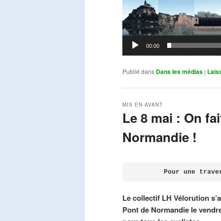
00:00
Publié dans
Dans les médias
|
Lais
MIS EN AVANT
Le 8 mai : On fa
Normandie !
Publié le
avril 18, 2026
par
Steph
Pour une trave
Le collectif LH Vélorution s’
Pont de Normandie le vendre