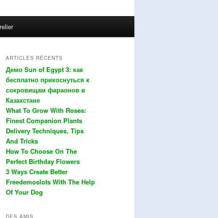
relier
ARTICLES RÉCENTS
Демо Sun of Egypt 3: как
бесплатно прикоснуться к
сокровищам фараонов в
Казахстане
What To Grow With Roses:
Finest Companion Plants
Delivery Techniques, Tips
And Tricks
How To Choose On The
Perfect Birthday Flowers
3 Ways Create Better
Freedemoslots With The Help
Of Your Dog
DES AMIS