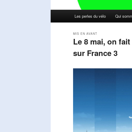
Menu
Les perles du vélo
Qui somm
principal
MIS EN AVANT
Le 8 mai, on fai
sur France 3
Publié le
mai 11, 2026
par
Steph
Lecteur
vidéo