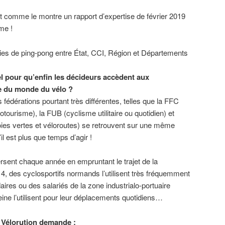
nt comme le montre un rapport d’expertise de février 2019
me !
ies de ping-pong entre État, CCI, Région et Départements
el pour qu’enfin les décideurs accèdent aux
e du monde du vélo ?
s fédérations pourtant très différentes, telles que la FFC
otourisme), la FUB (cyclisme utilitaire ou quotidien) et
oies vertes et véloroutes) se retrouvent sur une même
il est plus que temps d’agir !
rsent chaque année en empruntant le trajet de la
 4, des cyclosportifs normands l’utilisent très fréquemment
ires ou des salariés de la zone industrialo-portuaire
Seine l’utilisent pour leur déplacements quotidiens…
H Vélorution demande :