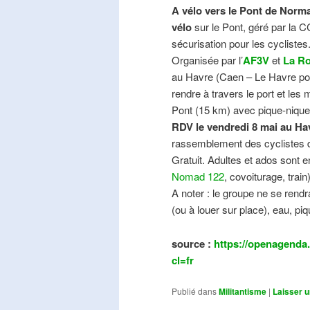
A vélo vers le Pont de Norma
vélo
sur le Pont, géré par la C
sécurisation pour les cyclistes
Organisée par l’
AF3V
et
La Ro
au Havre (Caen – Le Havre pos
rendre à travers le port et les
Pont (15 km) avec pique-nique e
RDV le vendredi 8 mai au Ha
rassemblement des cyclistes de
Gratuit. Adultes et ados sont e
Nomad 122
, covoiturage, trai
A noter : le groupe ne se ren
(ou à louer sur place), eau, piq
source :
https://openagenda.
cl=fr
Publié dans
Militantisme
|
Laisser 