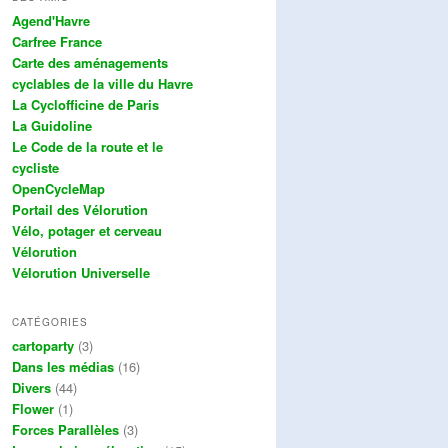
Agend'Havre
Carfree France
Carte des aménagements
cyclables de la ville du Havre
La Cyclofficine de Paris
La Guidoline
Le Code de la route et le
cycliste
OpenCycleMap
Portail des Vélorution
Vélo, potager et cerveau
Vélorution
Vélorution Universelle
CATÉGORIES
cartoparty
(3)
Dans les médias
(16)
Divers
(44)
Flower
(1)
Forces Parallèles
(3)