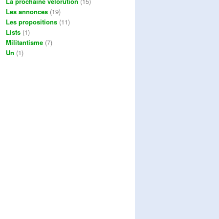
La prochaine vélorution
(15)
Les annonces
(19)
Les propositions
(11)
Lists
(1)
Militantisme
(7)
Un
(1)