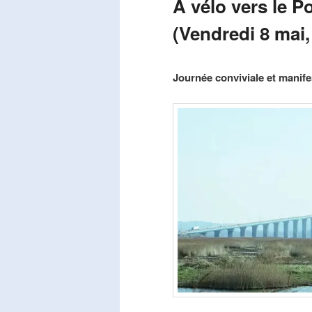
A vélo vers le P
(Vendredi 8 mai,
Publié le
mars 29, 2026
par
Steph
Journée conviviale et manifes