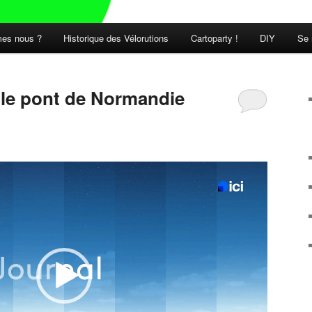
es nous ?
Historique des Vélorutions
Cartoparty !
DIY
Se 
t le pont de Normandie