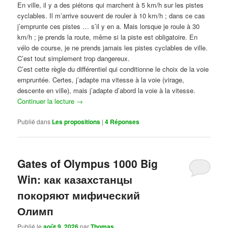
En ville, il y a des piétons qui marchent à 5 km/h sur les pistes
cyclables. Il m’arrive souvent de rouler à 10 km/h ; dans ce cas
j’emprunte ces pistes … s’il y en a. Mais lorsque je roule à 30
km/h ; je prends la route, même si la piste est obligatoire. En
vélo de course, je ne prends jamais les pistes cyclables de ville.
C’est tout simplement trop dangereux.
C’est cette règle du différentiel qui conditionne le choix de la voie
empruntée. Certes, j’adapte ma vitesse à la voie (virage,
descente en ville), mais j’adapte d’abord la voie à la vitesse.
Continuer la lecture
→
Publié dans
Les propositions
|
4
Réponses
Gates of Olympus 1000 Big
Win: как казахстанцы
покоряют мифический
Олимп
Publié le
août 9, 2026
par
Thomas