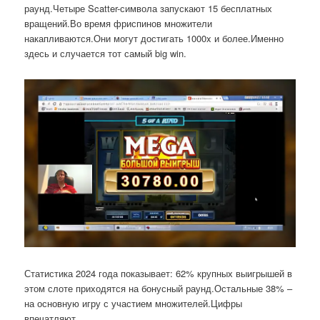
раунд.Четыре Scatter-символа запускают 15 бесплатных
вращений.Во время фриспинов множители
накапливаются.Они могут достигать 1000x и более.Именно
здесь и случается тот самый big win.
Статистика 2024 года показывает: 62% крупных выигрышей в
этом слоте приходятся на бонусный раунд.Остальные 38% –
на основную игру с участием множителей.Цифры
впечатляют.