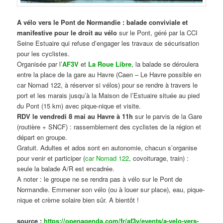
A vélo vers le Pont de Normandie : balade conviviale et
manifestive
pour le droit au vélo
sur le Pont, géré par la CCI
Seine Estuaire qui refuse d’engager les travaux de sécurisation
pour les cyclistes.
Organisée par l’
AF3V
et
La Roue Libre
, la balade se déroulera
entre la place de la gare au Havre (Caen – Le Havre possible en
car Nomad 122, à réserver si vélos) pour se rendre à travers le
port et les marais jusqu’à la Maison de l’Estuaire située au pied
du Pont (15 km) avec pique-nique et visite.
RDV le vendredi 8 mai au Havre à 11h
sur le parvis de la Gare
(routière + SNCF) : rassemblement des cyclistes de la région et
départ en groupe.
Gratuit. Adultes et ados sont en autonomie, chacun s’organise
pour venir et participer (
car Nomad 122
, covoiturage, train) :
seule la balade A/R est encadrée.
A noter : le groupe ne se rendra pas à vélo sur le Pont de
Normandie. Emmener son vélo (ou à louer sur place), eau, pique-
nique et crème solaire bien sûr. A bientôt !
source :
https://openagenda.com/fr/af3v/events/a-velo-vers-