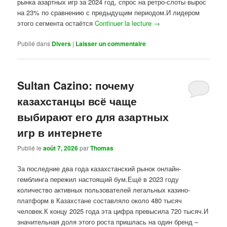
рынка азартных игр за 2024 год, спрос на ретро-слоты вырос
на 23% по сравнению с предыдущим периодом.И лидером
этого сегмента остаётся
Continuer la lecture
→
Publié dans
Divers
|
Laisser un commentaire
Sultan Cazino: почему
казахстанцы всё чаще
выбирают его для азартных
игр в интернете
Publié le
août 7, 2026
par
Thomas
За последние два года казахстанский рынок онлайн-
гемблинга пережил настоящий бум.Ещё в 2023 году
количество активных пользователей легальных казино-
платформ в Казахстане составляло около 480 тысяч
человек.К концу 2025 года эта цифра превысила 720 тысяч.И
значительная доля этого роста пришлась на один бренд –