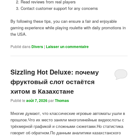
Read reviews from real players
Contact customer support for any concerns
By following these tips, you can ensure a fair and enjoyable
gaming experience while playing roulette with daily promotions in
the USA.
Publié dans
Divers
|
Laisser un commentaire
Sizzling Hot Deluxe: почему
фруктовый слот остаётся
хитом в Казахстане
Publié le
août 7, 2026
par
Thomas
Многие думают, что классические игровые автоматы ушли в
прошлое.Что их место заняли многолинейные видеослоты с
трёхмерной графикой и сложными сюжетами.Но статистика
говорит об обратном.По данным аналитики казахстанского