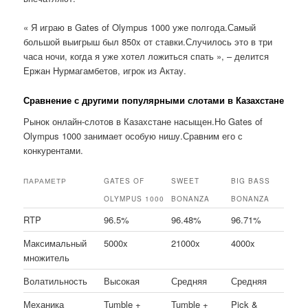
« Я играю в Gates of Olympus 1000 уже полгода.Самый
большой выигрыш был 850x от ставки.Случилось это в три
часа ночи, когда я уже хотел ложиться спать », – делится
Ержан Нурмагамбетов, игрок из Актау.
Сравнение с другими популярными слотами в Казахстане
Рынок онлайн-слотов в Казахстане насыщен.Но Gates of
Olympus 1000 занимает особую нишу.Сравним его с
конкурентами.
ПАРАМЕТР
GATES OF
SWEET
BIG BASS
OLYMPUS 1000
BONANZA
BONANZA
RTP
96.5%
96.48%
96.71%
Максимальный
5000x
21000x
4000x
множитель
Волатильность
Высокая
Средняя
Средняя
Механика
Tumble +
Tumble +
Pick &