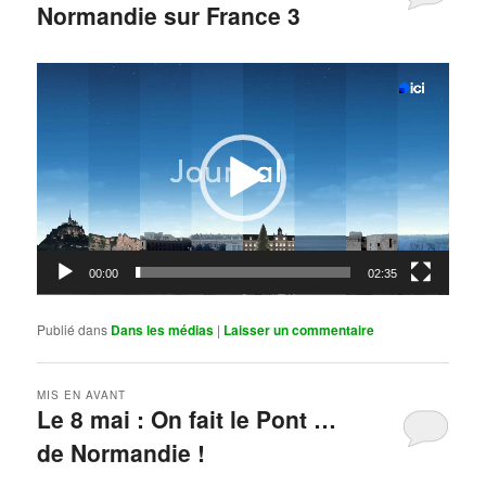
Normandie sur France 3
Publié le
mai 11, 2026
par
Steph
Lecteur
vidéo
00:00
02:35
Publié dans
Dans les médias
|
Laisser un commentaire
MIS EN AVANT
Le 8 mai : On fait le Pont …
de Normandie !