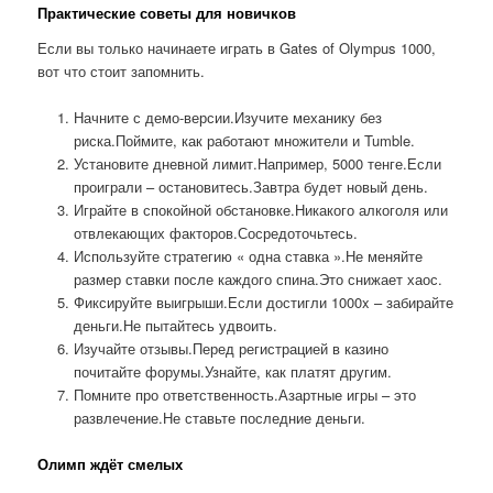
Практические советы для новичков
Если вы только начинаете играть в Gates of Olympus 1000,
вот что стоит запомнить.
Начните с демо-версии.Изучите механику без
риска.Поймите, как работают множители и Tumble.
Установите дневной лимит.Например, 5000 тенге.Если
проиграли – остановитесь.Завтра будет новый день.
Играйте в спокойной обстановке.Никакого алкоголя или
отвлекающих факторов.Сосредоточьтесь.
Используйте стратегию « одна ставка ».Не меняйте
размер ставки после каждого спина.Это снижает хаос.
Фиксируйте выигрыши.Если достигли 1000x – забирайте
деньги.Не пытайтесь удвоить.
Изучайте отзывы.Перед регистрацией в казино
почитайте форумы.Узнайте, как платят другим.
Помните про ответственность.Азартные игры – это
развлечение.Не ставьте последние деньги.
Олимп ждёт смелых