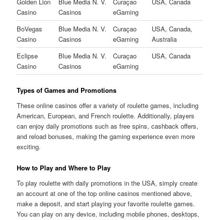
Golden Lion
Blue Media N. V.
Curaçao
USA, Canada
Casino
Casinos
eGaming
BoVegas
Blue Media N. V.
Curaçao
USA, Canada,
Casino
Casinos
eGaming
Australia
Eclipse
Blue Media N. V.
Curaçao
USA, Canada
Casino
Casinos
eGaming
Types of Games and Promotions
These online casinos offer a variety of roulette games, including
American, European, and French roulette. Additionally, players
can enjoy daily promotions such as free spins, cashback offers,
and reload bonuses, making the gaming experience even more
exciting.
How to Play and Where to Play
To play roulette with daily promotions in the USA, simply create
an account at one of the top online casinos mentioned above,
make a deposit, and start playing your favorite roulette games.
You can play on any device, including mobile phones, desktops,