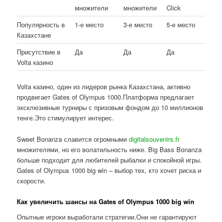
множители
множители
Click
Популярность в
1-е место
3-е место
5-е место
Казахстане
Присутствие в
Да
Да
Да
Volta казино
Volta казино, один из лидеров рынка Казахстана, активно
продвигает Gates of Olympus 1000.Платформа предлагает
эксклюзивные турниры с призовым фондом до 10 миллионов
тенге.Это стимулирует интерес.
Sweet Bonanza славится огромными
digitalsouvenirs.fr
множителями, но его волатильность ниже. Big Bass Bonanza
больше подходит для любителей рыбалки и спокойной игры.
Gates of Olympus 1000 big win – выбор тех, кто хочет риска и
скорости.
Как увеличить шансы на Gates of Olympus 1000 big win
Опытные игроки выработали стратегии.Они не гарантируют