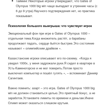
Тайминг.Некоторые игроки утверждают, что Gates of
Olympus 1000 big win чаще выпадает в утренние часы (с
6 до 9 утра).Научного подтверждения нет, но практика
показывает.
Психология большого выигрыша: что чувствует игрок
Эмоциональный фон при игре в Gates of Olympus 1000 –
отдельная тема.Когда множитель растёт, а барабаны
продолжают падать, сердце бьётся быстрее.Это состояние
называют « олимпийским драйвом ».
Казахстанские игроки описывают его по-своему. »Когда я
увидел 1000x, у меня задрожали руки.Я сидел в квартире в
Усть-Каменогорске и не мог поверить.Потом просто
выключил компьютер и пошёл гулять », – вспоминает Данияр
Сагинтаев.
Важно помнить: азарт – это игра. Gates of Olympus 1000 big
win не должен становиться целью.Это приятный бонус, а не
заработок.Установите лимиты по времени и деньгам.Иначе
Олимп может оказаться слишком крутым.