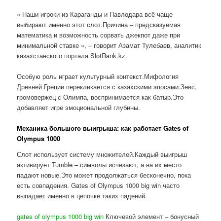
« Наши игроки из Караганды и Павлодара всё чаще
выбирают именно этот слот.Причина – предсказуемая
математика и возможность сорвать джекпот даже при
минимальной ставке », – говорит Азамат Тулебаев, аналитик
казахстанского портала SlotRank.kz.
Особую роль играет культурный контекст.Мифология
Древней Греции перекликается с казахскими эпосами.Зевс,
громовержец с Олимпа, воспринимается как батыр.Это
добавляет игре эмоциональной глубины.
Механика большого выигрыша: как работает Gates of
Olympus 1000
Слот использует систему множителей.Каждый выигрыш
активирует Tumble – символы исчезают, а на их место
падают новые.Это может продолжаться бесконечно, пока
есть совпадения. Gates of Olympus 1000 big win часто
выпадает именно в цепочке таких падений.
gates of olympus 1000 big win
Ключевой элемент – бонусный