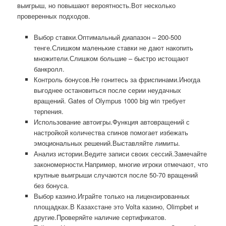
выигрыш, но повышают вероятность.Вот несколько
проверенных подходов.
Выбор ставки.Оптимальный диапазон – 200-500
тенге.Слишком маленькие ставки не дают накопить
множители.Слишком большие – быстро истощают
банкролл.
Контроль бонусов.Не гонитесь за фриспинами.Иногда
выгоднее остановиться после серии неудачных
вращений. Gates of Olympus 1000 big win требует
терпения.
Использование автоигры.Функция автовращений с
настройкой количества спинов помогает избежать
эмоциональных решений.Выставляйте лимиты.
Анализ истории.Ведите записи своих сессий.Замечайте
закономерности.Например, многие игроки отмечают, что
крупные выигрыши случаются после 50-70 вращений
без бонуса.
Выбор казино.Играйте только на лицензированных
площадках.В Казахстане это Volta казино, Olimpbet и
другие.Проверяйте наличие сертификатов.