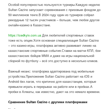
Особой популярностью пользуются турниры.Каждую неделю
Sultan Cazino запускает соревнования с призовым фондом до
50 миллионов тенге.В 2024 году один из турниров собрал
рекордные 12 тысяч участников – больше, чем любое другое
онлайн-казино в Казахстане.
https://icedkyiv.com.ua
Для любителей спортивных ставок
тоже есть опции.Хотя основная специализация Sultan Cazino
– это казино-игры, платформа активно развивает линию на
казахстанские спортивные события.Ставки на матчи КПЛ, бои
казахстанских бойцов ММА и даже на игры национальной
сборной по футболу – всё это доступно в несколько кликов.
Важный нюанс: платформа адаптирована под мобильные
устройства.Приложение Sultan Cazino работает на iOS и
Android без лагов, что критично для казахстанцев, которые
привыкли играть в перерывах на работе или в пробках.А
пробки в Алматы, как известно, дают на это немало времени.
Сравнение Sultan Cazino с другими платформами