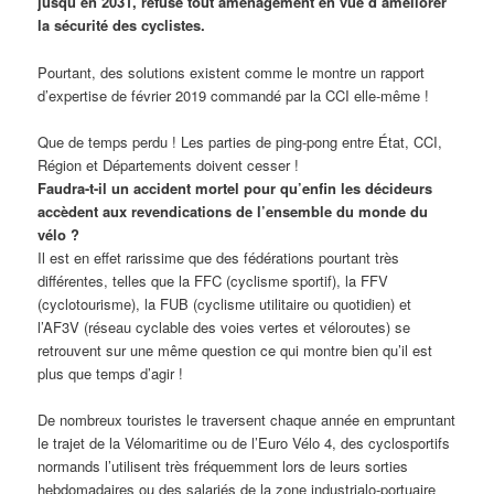
jusqu’en 2031, refuse tout aménagement en vue d’améliorer
la sécurité des cyclistes.
Pourtant, des solutions existent comme le montre un rapport
d’expertise de février 2019 commandé par la CCI elle-même !
Que de temps perdu ! Les parties de ping-pong entre État, CCI,
Région et Départements doivent cesser !
Faudra-t-il un accident mortel pour qu’enfin les décideurs
accèdent aux revendications de l’ensemble du monde du
vélo ?
Il est en effet rarissime que des fédérations pourtant très
différentes, telles que la FFC (cyclisme sportif), la FFV
(cyclotourisme), la FUB (cyclisme utilitaire ou quotidien) et
l’AF3V (réseau cyclable des voies vertes et véloroutes) se
retrouvent sur une même question ce qui montre bien qu’il est
plus que temps d’agir !
De nombreux touristes le traversent chaque année en empruntant
le trajet de la Vélomaritime ou de l’Euro Vélo 4, des cyclosportifs
normands l’utilisent très fréquemment lors de leurs sorties
hebdomadaires ou des salariés de la zone industrialo-portuaire