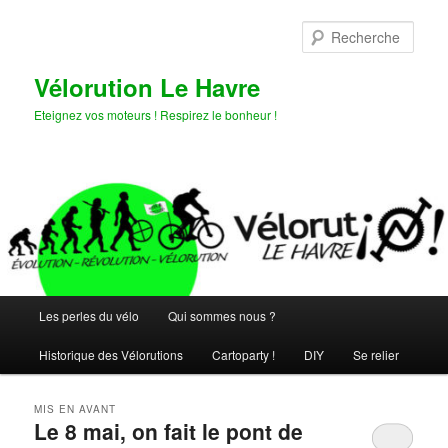
Aller
Aller
au
au
Rech
contenu
contenu
principal
secondaire
Vélorution Le Havre
Eteignez vos moteurs ! Respirez le bonheur !
Menu
Les perles du vélo
Qui sommes nous ?
principal
Historique des Vélorutions
Cartoparty !
DIY
Se relier
MIS EN AVANT
Le 8 mai, on fait le pont de