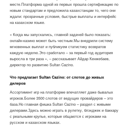
месте.Платформа одной из первых прошла сертификацию по
новым стандартам и предложила казахстанцам то, чего они
ждали: прозрачные условия, быстрые выплаты и интерфейс
на казахском языке.
« Когда мы запускались, главной задачей было показать:
онлайн-казино может быть честным.Мы внедрили систему
мгновенных выплат и публикуем статистику возвратов
каждую неделю.Это сработало – за первый год аудитория
выросла в три раза », – рассказывает Айдар Кенжебаев,
директор по развитию Sultan Cazino.
Что предлагает Sultan Cazino: от слотов до живых
дилеров
Ассортимент игр на платформе впечатляет даже бывалых
игроков.Более 3500 слотов от ведущих провайдеров – это
база.Но главная фишка Sultan Cazino – раздел с живыми
дилерами.Здесь можно играть в рулетку, блэкджек и баккару
с реальными крупье, которые общаются с игроками на
русском и казахском языках.