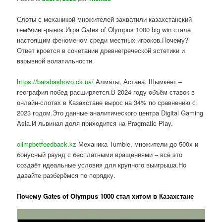
Слоты с механикой множителей захватили казахстанский
гемблинг-рынок.Игра Gates of Olympus 1000 big win стала
настоящим феноменом среди местных игроков.Почему?
Ответ кроется в сочетании древнегреческой эстетики и
взрывной волатильности.
https://barabashovo.ck.ua/
Алматы, Астана, Шымкент –
география побед расширяется.В 2024 году объём ставок в
онлайн-слотах в Казахстане вырос на 34% по сравнению с
2023 годом.Это данные аналитического центра Digital Gaming
Asia.И львиная доля приходится на Pragmatic Play.
olimpbetfeedback.kz
Механика Tumble, множители до 500x и
бонусный раунд с бесплатными вращениями – всё это
создаёт идеальные условия для крупного выигрыша.Но
давайте разберёмся по порядку.
Почему Gates of Olympus 1000 стал хитом в Казахстане