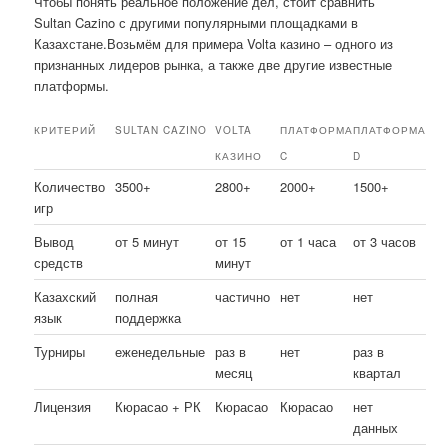
Чтобы понять реальное положение дел, стоит сравнить
Sultan Cazino с другими популярными площадками в
Казахстане.Возьмём для примера Volta казино – одного из
признанных лидеров рынка, а также две другие известные
платформы.
КРИТЕРИЙ
SULTAN CAZINO
VOLTA
ПЛАТФОРМА
ПЛАТФОРМА
КАЗИНО
C
D
Количество
3500+
2800+
2000+
1500+
игр
Вывод
от 5 минут
от 15
от 1 часа
от 3 часов
средств
минут
Казахский
полная
частично
нет
нет
язык
поддержка
Турниры
еженедельные
раз в
нет
раз в
месяц
квартал
Лицензия
Кюрасао + РК
Кюрасао
Кюрасао
нет
данных