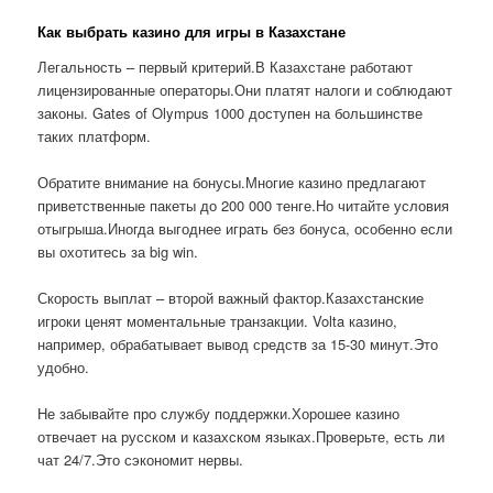
Как выбрать казино для игры в Казахстане
Легальность – первый критерий.В Казахстане работают
лицензированные операторы.Они платят налоги и соблюдают
законы. Gates of Olympus 1000 доступен на большинстве
таких платформ.
Обратите внимание на бонусы.Многие казино предлагают
приветственные пакеты до 200 000 тенге.Но читайте условия
отыгрыша.Иногда выгоднее играть без бонуса, особенно если
вы охотитесь за big win.
Скорость выплат – второй важный фактор.Казахстанские
игроки ценят моментальные транзакции. Volta казино,
например, обрабатывает вывод средств за 15-30 минут.Это
удобно.
Не забывайте про службу поддержки.Хорошее казино
отвечает на русском и казахском языках.Проверьте, есть ли
чат 24/7.Это сэкономит нервы.