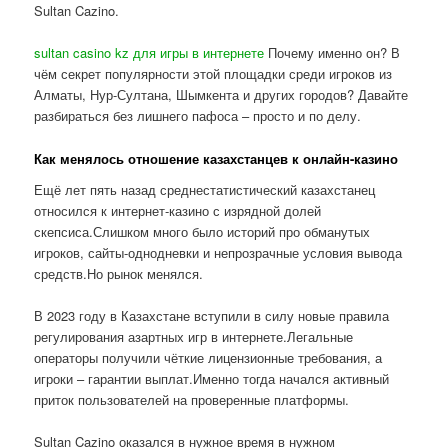
Sultan Cazino.
sultan casino kz для игры в интернете
Почему именно он? В
чём секрет популярности этой площадки среди игроков из
Алматы, Нур-Султана, Шымкента и других городов? Давайте
разбираться без лишнего пафоса – просто и по делу.
Как менялось отношение казахстанцев к онлайн-казино
Ещё лет пять назад среднестатистический казахстанец
относился к интернет-казино с изрядной долей
скепсиса.Слишком много было историй про обманутых
игроков, сайты-однодневки и непрозрачные условия вывода
средств.Но рынок менялся.
В 2023 году в Казахстане вступили в силу новые правила
регулирования азартных игр в интернете.Легальные
операторы получили чёткие лицензионные требования, а
игроки – гарантии выплат.Именно тогда начался активный
приток пользователей на проверенные платформы.
Sultan Cazino оказался в нужное время в нужном