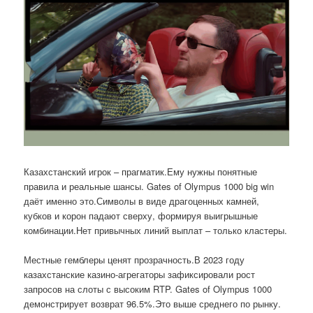
Казахстанский игрок – прагматик.Ему нужны понятные
правила и реальные шансы. Gates of Olympus 1000 big win
даёт именно это.Символы в виде драгоценных камней,
кубков и корон падают сверху, формируя выигрышные
комбинации.Нет привычных линий выплат – только кластеры.
Местные гемблеры ценят прозрачность.В 2023 году
казахстанские казино-агрегаторы зафиксировали рост
запросов на слоты с высоким RTP. Gates of Olympus 1000
демонстрирует возврат 96.5%.Это выше среднего по рынку.