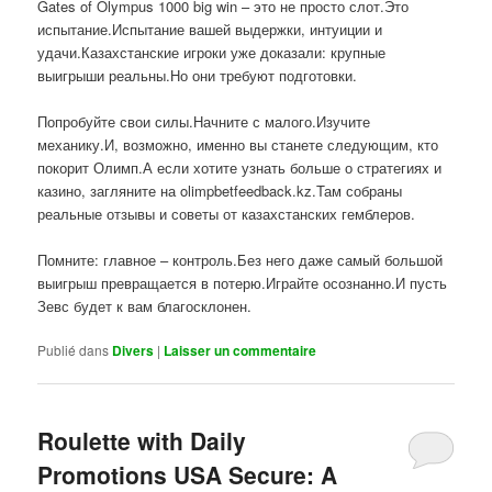
Gates of Olympus 1000 big win – это не просто слот.Это
испытание.Испытание вашей выдержки, интуиции и
удачи.Казахстанские игроки уже доказали: крупные
выигрыши реальны.Но они требуют подготовки.
Попробуйте свои силы.Начните с малого.Изучите
механику.И, возможно, именно вы станете следующим, кто
покорит Олимп.А если хотите узнать больше о стратегиях и
казино, загляните на olimpbetfeedback.kz.Там собраны
реальные отзывы и советы от казахстанских гемблеров.
Помните: главное – контроль.Без него даже самый большой
выигрыш превращается в потерю.Играйте осознанно.И пусть
Зевс будет к вам благосклонен.
Publié dans
Divers
|
Laisser un commentaire
Roulette with Daily
Promotions USA Secure: A