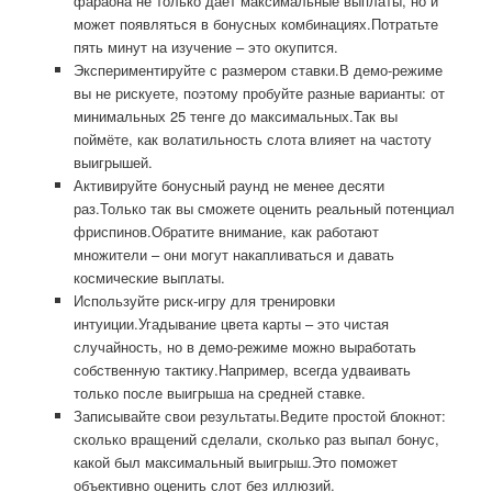
фараона не только даёт максимальные выплаты, но и
может появляться в бонусных комбинациях.Потратьте
пять минут на изучение – это окупится.
Экспериментируйте с размером ставки.В демо-режиме
вы не рискуете, поэтому пробуйте разные варианты: от
минимальных 25 тенге до максимальных.Так вы
поймёте, как волатильность слота влияет на частоту
выигрышей.
Активируйте бонусный раунд не менее десяти
раз.Только так вы сможете оценить реальный потенциал
фриспинов.Обратите внимание, как работают
множители – они могут накапливаться и давать
космические выплаты.
Используйте риск-игру для тренировки
интуиции.Угадывание цвета карты – это чистая
случайность, но в демо-режиме можно выработать
собственную тактику.Например, всегда удваивать
только после выигрыша на средней ставке.
Записывайте свои результаты.Ведите простой блокнот:
сколько вращений сделали, сколько раз выпал бонус,
какой был максимальный выигрыш.Это поможет
объективно оценить слот без иллюзий.