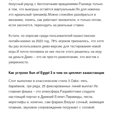
бонусный раунд с бесплатными вращениями.Разница только
в том, что выигрыш остаётся виртуальным.Но для новичка
это идеальный тренажёр.Можно спокойно разобраться в
механике, понять, как работают множители, и только потом,
если захочется, переходить на реальные ставки.
Кстати, по опросам среди пользователей казахстанских
онлайн-казино за 2023 год, 78% игроков признались, что хотя
бы раз использовали демо-версию для тестирования новой
игры.И почти половина из них после этого решились на игру
на деньги.Демо – это не просто развлечение, это мостик к
уверенности.
Как устроен Sun of Egypt 3 и чем он цепляет казахстанцев
Слот выполнен в классическом стиле 3 Oaks: пять
барабанов, три ряда, 25 фиксированных линий выплат.Но
главная фишка – это атмосфера.Разработчики создали
настоящий портал в Древний Египет.Пирамиды, песок,
иероглифы и, конечно, сам фараон.Визуал сочный, анимация
плавная, звуковое сопровождение погружает с головой.