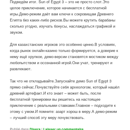
Подведём итог. Sun of Egypt 3 – это не просто слот.Это
целое приключение, которое начинается с бесплатной
игры.Демо-режим даёт вам ключи к сокровищам Древнего
Египта без каких-либо рисков.Вы можете крутить барабаны
сколько угодно, изучать бонусы, наслаждаться графикой и
звуком.
Для казахстанских игроков это особенно ценно.В условиях,
когда рынок онлайн-казино только формируется, а доверие к
нему ещё хрупкое, демо-версии становятся мостиком между
любопытством и осознанной игрой.Они учат, тренируют и
развлекают.
Так что не откладывайте.Запускайте демо Sun of Egypt 3
прямо сейчас.Почувствуйте себя археологом, который нашёл
древний артефакт.И кто знает – может быть, после
бесплатной тренировки вы решитесь на настоящее
приключение с реальными ставками.Главное – подходите к
этому с умом.И помните: азарт хорош в меру.А демо-режим
– лучший способ эту меру почувствовать.
Publié dans
Divers
|
Laisser un commentaire