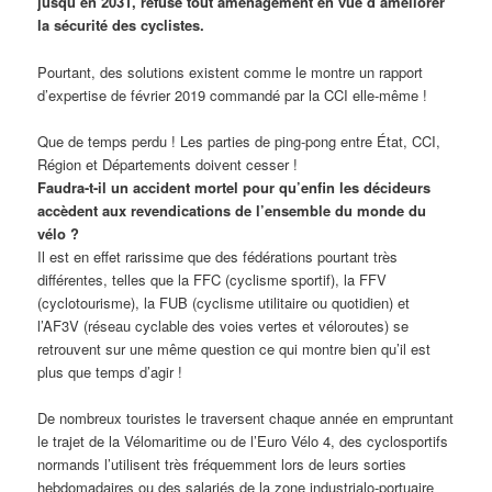
jusqu’en 2031, refuse tout aménagement en vue d’améliorer
la sécurité des cyclistes.
Pourtant, des solutions existent comme le montre un rapport
d’expertise de février 2019 commandé par la CCI elle-même !
Que de temps perdu ! Les parties de ping-pong entre État, CCI,
Région et Départements doivent cesser !
Faudra-t-il un accident mortel pour qu’enfin les décideurs
accèdent aux revendications de l’ensemble du monde du
vélo ?
Il est en effet rarissime que des fédérations pourtant très
différentes, telles que la FFC (cyclisme sportif), la FFV
(cyclotourisme), la FUB (cyclisme utilitaire ou quotidien) et
l’AF3V (réseau cyclable des voies vertes et véloroutes) se
retrouvent sur une même question ce qui montre bien qu’il est
plus que temps d’agir !
De nombreux touristes le traversent chaque année en empruntant
le trajet de la Vélomaritime ou de l’Euro Vélo 4, des cyclosportifs
normands l’utilisent très fréquemment lors de leurs sorties
hebdomadaires ou des salariés de la zone industrialo-portuaire