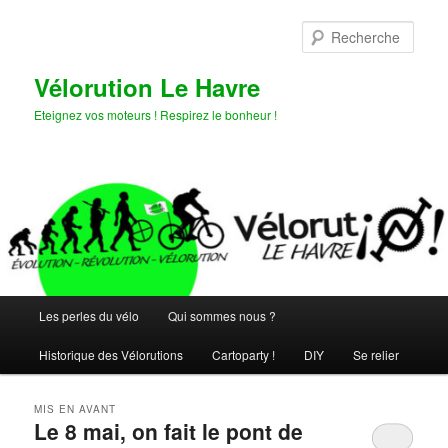
Aller
Aller
au
au
Rech
contenu
contenu
principal
secondaire
Vélorution Le Havre
Eteignez vos moteurs ! Respirez le bonheur !
Menu
Les perles du vélo
Qui sommes nous ?
principal
Historique des Vélorutions
Cartoparty !
DIY
Se relier
MIS EN AVANT
Le 8 mai, on fait le pont de