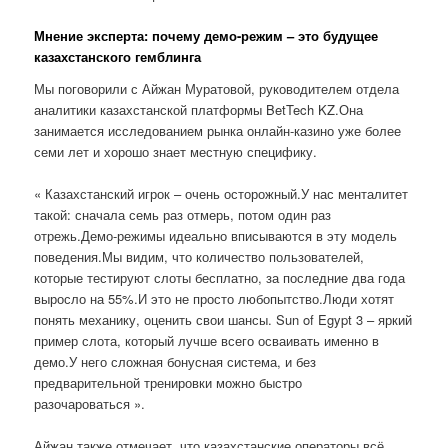
Мнение эксперта: почему демо-режим – это будущее
казахстанского гемблинга
Мы поговорили с Айжан Муратовой, руководителем отдела
аналитики казахстанской платформы BetTech KZ.Она
занимается исследованием рынка онлайн-казино уже более
семи лет и хорошо знает местную специфику.
« Казахстанский игрок – очень осторожный.У нас менталитет
такой: сначала семь раз отмерь, потом один раз
отрежь.Демо-режимы идеально вписываются в эту модель
поведения.Мы видим, что количество пользователей,
которые тестируют слоты бесплатно, за последние два года
выросло на 55%.И это не просто любопытство.Люди хотят
понять механику, оценить свои шансы. Sun of Egypt 3 – яркий
пример слота, который лучше всего осваивать именно в
демо.У него сложная бонусная система, и без
предварительной тренировки можно быстро
разочароваться ».
Айжан также отмечает, что казахстанские операторы всё