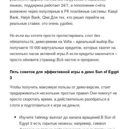
языках, поддержка работает 24/7, а пополнение счёта
возможно через популярные в РК платёжные системы: Kaspi
Bank, Halyk Bank, Qiwi.Для тех, кто решит перейти на
реальные ставки, это очень удобно.
Но если вы хотите просто протестировать слот без
обязательств, демо-режим на Volta – идеальный выбор.Вы
получаете 10 000 виртуальных кредитов, которых хватит на
несколько часов активной игры.А если кредиты закончатся –
просто обновите страницу.Всё честно и прозрачно.
Пять советов для эффективной игры в демо Sun of Egypt
3
Чтобы получить максимум пользы от демо-версии, стоит
придерживаться нескольких простых правил.Они помогут не
просто скоротать время, а действительно разобраться в
слоте и подготовиться к игре на деньги.
Изучите таблицу выплат до начала вращений.В Sun of
Egypt 3 есть скрытые нюансы: например, символ