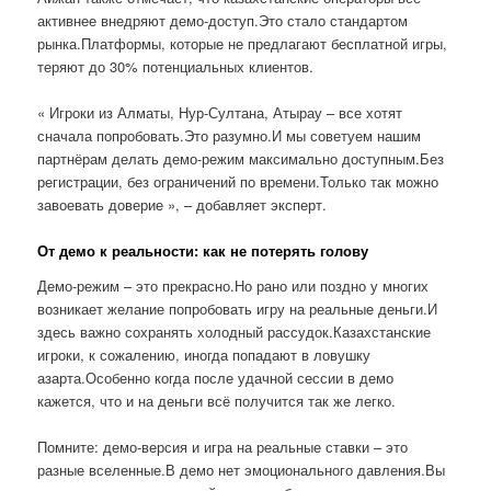
активнее внедряют демо-доступ.Это стало стандартом
рынка.Платформы, которые не предлагают бесплатной игры,
теряют до 30% потенциальных клиентов.
« Игроки из Алматы, Нур-Султана, Атырау – все хотят
сначала попробовать.Это разумно.И мы советуем нашим
партнёрам делать демо-режим максимально доступным.Без
регистрации, без ограничений по времени.Только так можно
завоевать доверие », – добавляет эксперт.
От демо к реальности: как не потерять голову
Демо-режим – это прекрасно.Но рано или поздно у многих
возникает желание попробовать игру на реальные деньги.И
здесь важно сохранять холодный рассудок.Казахстанские
игроки, к сожалению, иногда попадают в ловушку
азарта.Особенно когда после удачной сессии в демо
кажется, что и на деньги всё получится так же легко.
Помните: демо-версия и игра на реальные ставки – это
разные вселенные.В демо нет эмоционального давления.Вы