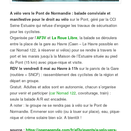
A vélo vers le Pont de Normandie : balade conviviale et
manifestive
pour le droit au vélo
sur le Pont, géré par la CCI
Seine Estuaire qui refuse d’engager les travaux de sécurisation
pour les cyclistes.
Organisée par l’
AF3V
et
La Roue Libre
, la balade se déroulera
entre la place de la gare au Havre (Caen – Le Havre possible en
car Nomad 122, à réserver si vélos) pour se rendre à travers le
port et les marais jusqu’à la Maison de l’Estuaire située au pied
du Pont (15 km) avec pique-nique et visite.
RDV le vendredi 8 mai au Havre à 11h
sur le parvis de la Gare
(routière + SNCF) : rassemblement des cyclistes de la région et
départ en groupe.
Gratuit. Adultes et ados sont en autonomie, chacun s’organise
pour venir et participer (
car Nomad 122
, covoiturage, train) :
seule la balade A/R est encadrée.
A noter : le groupe ne se rendra pas à vélo sur le Pont de
Normandie. Emmener son vélo (ou à louer sur place), eau, pique-
nique et crème solaire bien sûr. A bientôt !
source :
https://openagenda.com/fr/af3v/events/a-velo-vers-