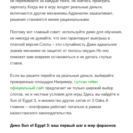
не переживаете за каждый тенге, не боитесь проиграть
зарплату.Когда же в игру входят реальные деньги,
включаются другие механизмы.Адреналин зашкаливает,
решения становятся менее рациональными.
Поэтому вот главный совет: используйте демо для обучения,
но никогда не думайте, что оно гарантирует выигрыш в
платной версии.Слоты – это случайность.Даже идеальное
знание механики не защитит от полосы неудач.Но оно
поможет вам вовремя остановиться и не делать глупых
ставок.
Если вы решите перейти на реальные деньги, выбирайте
проверенные площадки.Например,
султан геймс
официальный сайт
предлагает не только широкий выбор
слотов, но и честные условия для игры.Здесь вы найдёте и
Sun of Egypt 3, и множество других хитов от 3 Oaks.А
главное – платформа работает легально в рамках
казахстанского законодательства.
Демо Sun of Egypt 3: ваш первый шаг в мир фараонов