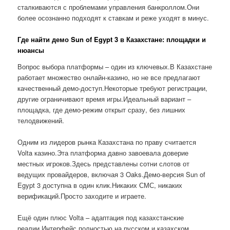
сталкиваются с проблемами управления банкроллом.Они
более осознанно подходят к ставкам и реже уходят в минус.
Где найти демо Sun of Egypt 3 в Казахстане: площадки и
нюансы
Вопрос выбора платформы – один из ключевых.В Казахстане
работает множество онлайн-казино, но не все предлагают
качественный демо-доступ.Некоторые требуют регистрации,
другие ограничивают время игры.Идеальный вариант –
площадка, где демо-режим открыт сразу, без лишних
телодвижений.
Одним из лидеров рынка Казахстана по праву считается
Volta казино.Эта платформа давно завоевала доверие
местных игроков.Здесь представлены сотни слотов от
ведущих провайдеров, включая 3 Oaks.Демо-версия Sun of
Egypt 3 доступна в один клик.Никаких СМС, никаких
верификаций.Просто заходите и играете.
Ещё один плюс Volta – адаптация под казахстанские
реалии.Интерфейс полностью на русском и казахском