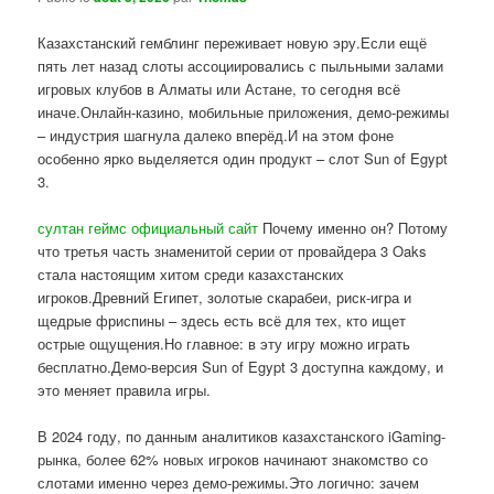
Казахстанский гемблинг переживает новую эру.Если ещё
пять лет назад слоты ассоциировались с пыльными залами
игровых клубов в Алматы или Астане, то сегодня всё
иначе.Онлайн-казино, мобильные приложения, демо-режимы
– индустрия шагнула далеко вперёд.И на этом фоне
особенно ярко выделяется один продукт – слот Sun of Egypt
3.
султан геймс официальный сайт
Почему именно он? Потому
что третья часть знаменитой серии от провайдера 3 Oaks
стала настоящим хитом среди казахстанских
игроков.Древний Египет, золотые скарабеи, риск-игра и
щедрые фриспины – здесь есть всё для тех, кто ищет
острые ощущения.Но главное: в эту игру можно играть
бесплатно.Демо-версия Sun of Egypt 3 доступна каждому, и
это меняет правила игры.
В 2024 году, по данным аналитиков казахстанского iGaming-
рынка, более 62% новых игроков начинают знакомство со
слотами именно через демо-режимы.Это логично: зачем