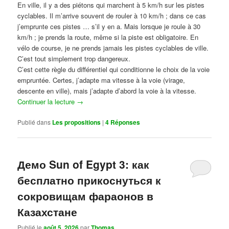
En ville, il y a des piétons qui marchent à 5 km/h sur les pistes
cyclables. Il m’arrive souvent de rouler à 10 km/h ; dans ce cas
j’emprunte ces pistes … s’il y en a. Mais lorsque je roule à 30
km/h ; je prends la route, même si la piste est obligatoire. En
vélo de course, je ne prends jamais les pistes cyclables de ville.
C’est tout simplement trop dangereux.
C’est cette règle du différentiel qui conditionne le choix de la voie
empruntée. Certes, j’adapte ma vitesse à la voie (virage,
descente en ville), mais j’adapte d’abord la voie à la vitesse.
Continuer la lecture
→
Publié dans
Les propositions
|
4
Réponses
Демо Sun of Egypt 3: как
бесплатно прикоснуться к
сокровищам фараонов в
Казахстане
Publié le
août 5, 2026
par
Thomas