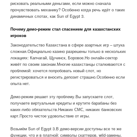
рисковать реальными деньгами, если можно сначала
прочувствовать механику? Особенно когда речь идёт о таких
динамичных слотах, как Sun of Egypt 3.
Почему демо-режим стал спасением для казахстанских
игроков
Законодательство Казахстана в сфере азартных игр – штука
сложная.Официально казино разрешены только в нескольких
локациях: Капчагай, Щучинск, Боровое.Но онлайн-сектор
живёт по своим законам.Многие казахстанцы сталкиваются с
проблемой: хочется попробовать новый слот, но
регистрироваться и вносить депозит страшно.Особенно если
опыта нет.
Демо-режим решает эту проблему.Вы запускаете слот,
получаете виртуальные кредиты и крутите барабаны без
каких-либо обязательств.Никаких СМС, никаких банковских
карт.Просто чистое удовольствие от игры.
Возьмём Sun of Egypt 3.В демо-версии доступны все те же
функции, что и в платной: символы скаттеров, wild-замены,