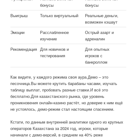
бонусы
бонусы
Выигрыш
Только виртуальный
Реальные деньги,
возможен кэшаут
Эмоции
Расслабленное
Острый азарт и
изучение
адреналин
Рекомендация
Для новичков и
Для опытных
тестирования
игроков с
банкроллом
Как видите, у каждого режима своя аура.Демо – это
песочница.Вы можете крутить барабаны часами, изучать
таблицу выплат, пробовать разные ставки.И всё это
бесплатно.Для казахстанского рынка, где уровень
проникновения онлайн-казино растёт, но доверие к ним ещё
не устоялось, демо-режим стал настоящим спасением.
Кстати, по данным внутренней аналитики одного из крупных
операторов Казахстана за 2024 год, игроки, которые
начинали с демо-версий, в среднем на 40% реже