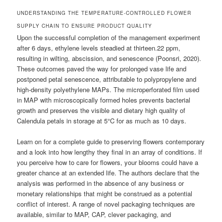
UNDERSTANDING THE TEMPERATURE-CONTROLLED FLOWER
SUPPLY CHAIN TO ENSURE PRODUCT QUALITY
Upon the successful completion of the management experiment
after 6 days, ethylene levels steadied at thirteen.22 ppm,
resulting in wilting, abscission, and senescence (Poonsri, 2020).
These outcomes paved the way for prolonged vase life and
postponed petal senescence, attributable to polypropylene and
high-density polyethylene MAPs. The microperforated film used
in MAP with microscopically formed holes prevents bacterial
growth and preserves the visible and dietary high quality of
Calendula petals in storage at 5°C for as much as 10 days.
Learn on for a complete guide to preserving flowers contemporary
and a look into how lengthy they final in an array of conditions. If
you perceive how to care for flowers, your blooms could have a
greater chance at an extended life. The authors declare that the
analysis was performed in the absence of any business or
monetary relationships that might be construed as a potential
conflict of interest. A range of novel packaging techniques are
available, similar to MAP, CAP, clever packaging, and