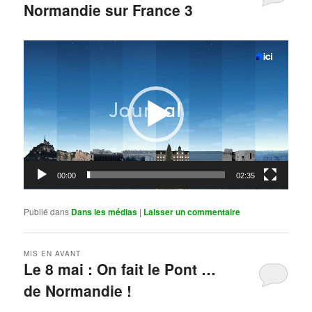
Normandie sur France 3
Publié le
mai 11, 2026
par
Steph
Lecteur
vidéo
00:00
02:35
Publié dans
Dans les médias
|
Laisser un commentaire
MIS EN AVANT
Le 8 mai : On fait le Pont …
de Normandie !