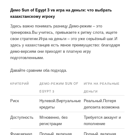
Демо Sun of Egypt 3 vs игра на деньги: что выбрать
казахстанскому игроку
Здесь важно понимать разницу.Демо-режим – это
тренировка.Вы учитесь, привыкаете к ритму слота, ищете
свои стратегии.Игра на деньги – это уже серьёзный шаг.И
здесь у казахстанцев есть явное преимущество: благодаря
демо-версиям они приходят в платную игру
подготовленными.
Давайте сравним оба подхода.
КРИТЕРИЙ
ДЕМО-РЕЖИМ SUN OF
ИГРА НА РЕАЛЬНЫЕ
EGYPT 3
ДЕНЬГИ
Риск
Нулевой.Виртуальные
Реальный.Потеря
кредиты
депозита возможна
Доступность
Мгновенно, без
Требуется аккаунт и
регистрации
пополнение
Функционал
Полный, включая
Полный, включая