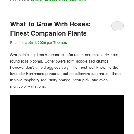
What To Grow With Roses:
Finest Companion Plants
Publié le
août 4, 2026
par
Thomas
Sea holly’s rigid construction is a fantastic contrast to delicate,
round rose blooms. Coneflowers form good-sized clumps,
however don’t unfold aggressively. The most well-known is the
lavender Echinacea purpurea, but coneflowers can are out there
in vivid raspberry-red, rusty orange, neon pink, and even
multicolor variations.