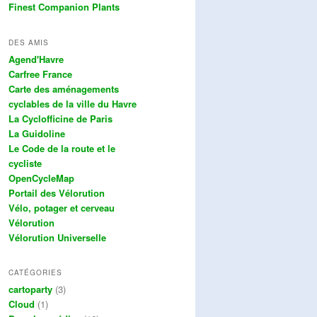
Finest Companion Plants
DES AMIS
Agend'Havre
Carfree France
Carte des aménagements
cyclables de la ville du Havre
La Cyclofficine de Paris
La Guidoline
Le Code de la route et le
cycliste
OpenCycleMap
Portail des Vélorution
Vélo, potager et cerveau
Vélorution
Vélorution Universelle
CATÉGORIES
cartoparty
(3)
Cloud
(1)