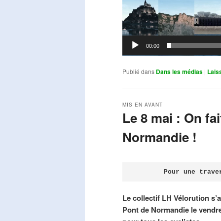
00:00
Publié dans
Dans les médias
|
Lais
MIS EN AVANT
Le 8 mai : On fa
Normandie !
Publié le
avril 18, 2026
par
Steph
Pour une trave
Le collectif LH Vélorution s’
Pont de Normandie le vendre