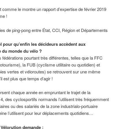
nt comme le montre un rapport d’expertise de février 2019
me !
ies de ping-pong entre État, CCI, Région et Départements
el pour qu’enfin les décideurs accèdent aux
e du monde du vélo ?
s fédérations pourtant très différentes, telles que la FFC
otourisme), la FUB (cyclisme utilitaire ou quotidien) et
oies vertes et véloroutes) se retrouvent sur une même
il est plus que temps d’agir !
rsent chaque année en empruntant le trajet de la
 4, des cyclosportifs normands l’utilisent très fréquemment
ires ou des salariés de la zone industrialo-portuaire
Seine l’utilisent pour leur déplacements quotidiens…
H Vélorution demande :