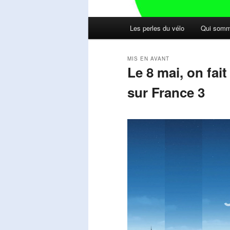
Menu
Les perles du vélo
Qui somm
principal
MIS EN AVANT
Le 8 mai, on fai
sur France 3
Publié le
mai 11, 2026
par
Steph
Lecteur
vidéo