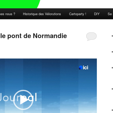
es nous ?
Historique des Vélorutions
Cartoparty !
DIY
Se 
t le pont de Normandie