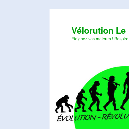
Aller
Aller
au
au
contenu
contenu
Vélorution Le
principal
secondaire
Eteignez vos moteurs ! Respire