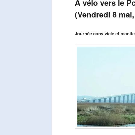
A vélo vers le P
(Vendredi 8 mai,
Publié le
mars 29, 2026
par
Steph
Journée conviviale et manifes