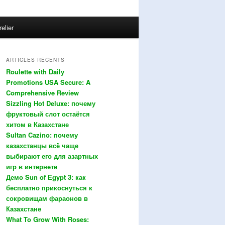
relier
ARTICLES RÉCENTS
Roulette with Daily
Promotions USA Secure: A
Comprehensive Review
Sizzling Hot Deluxe: почему
фруктовый слот остаётся
хитом в Казахстане
Sultan Cazino: почему
казахстанцы всё чаще
выбирают его для азартных
игр в интернете
Демо Sun of Egypt 3: как
бесплатно прикоснуться к
сокровищам фараонов в
Казахстане
What To Grow With Roses: