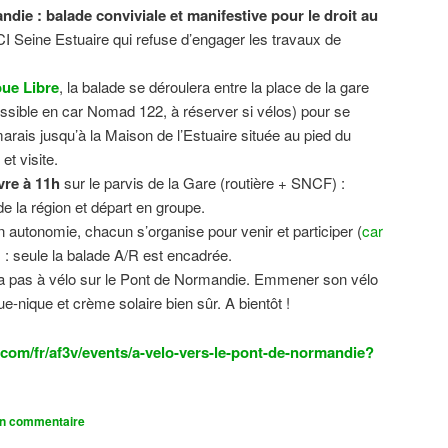
ndie : balade conviviale et manifestive
pour le droit au
CI Seine Estuaire qui refuse d’engager les travaux de
.
ue Libre
, la balade se déroulera entre la place de la gare
sible en car Nomad 122, à réserver si vélos) pour se
 marais jusqu’à la Maison de l’Estuaire située au pied du
t visite.
vre à 11h
sur le parvis de la Gare (routière + SNCF) :
 la région et départ en groupe.
n autonomie, chacun s’organise pour venir et participer (
car
n) : seule la balade A/R est encadrée.
dra pas à vélo sur le Pont de Normandie. Emmener son vélo
ue-nique et crème solaire bien sûr. A bientôt !
com/fr/af3v/events/a-velo-vers-le-pont-de-normandie?
un commentaire