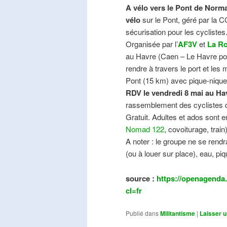
A vélo vers le Pont de Norma
vélo
sur le Pont, géré par la C
sécurisation pour les cyclistes
Organisée par l’
AF3V
et
La Ro
au Havre (Caen – Le Havre pos
rendre à travers le port et les
Pont (15 km) avec pique-nique e
RDV le vendredi 8 mai au Ha
rassemblement des cyclistes de
Gratuit. Adultes et ados sont e
Nomad 122
, covoiturage, trai
A noter : le groupe ne se ren
(ou à louer sur place), eau, piq
source :
https://openagenda.
cl=fr
Publié dans
Militantisme
|
Laisser 