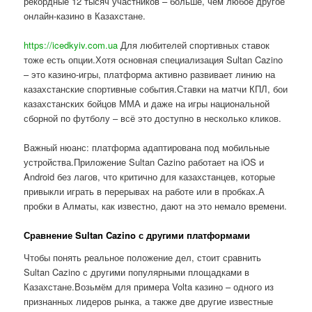
рекордные 12 тысяч участников – больше, чем любое другое
онлайн-казино в Казахстане.
https://icedkyiv.com.ua
Для любителей спортивных ставок
тоже есть опции.Хотя основная специализация Sultan Cazino
– это казино-игры, платформа активно развивает линию на
казахстанские спортивные события.Ставки на матчи КПЛ, бои
казахстанских бойцов ММА и даже на игры национальной
сборной по футболу – всё это доступно в несколько кликов.
Важный нюанс: платформа адаптирована под мобильные
устройства.Приложение Sultan Cazino работает на iOS и
Android без лагов, что критично для казахстанцев, которые
привыкли играть в перерывах на работе или в пробках.А
пробки в Алматы, как известно, дают на это немало времени.
Сравнение Sultan Cazino с другими платформами
Чтобы понять реальное положение дел, стоит сравнить
Sultan Cazino с другими популярными площадками в
Казахстане.Возьмём для примера Volta казино – одного из
признанных лидеров рынка, а также две другие известные