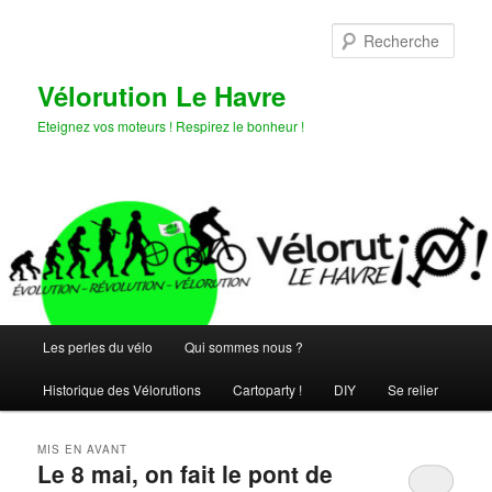
Aller
Aller
au
au
Rech
contenu
contenu
principal
secondaire
Vélorution Le Havre
Eteignez vos moteurs ! Respirez le bonheur !
Menu
Les perles du vélo
Qui sommes nous ?
principal
Historique des Vélorutions
Cartoparty !
DIY
Se relier
MIS EN AVANT
Le 8 mai, on fait le pont de