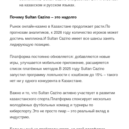
на казахском и русском языках.
Почему Sultan Cazino – это надолго
Рынок онлайн-казино в Казахстане продолжает расти.По
прогнозам аналитиков, к 2026 году количество игроков может
достичь миллиона.И Sultan Cazino имеет все шансы занять
лидирующую позицию.
Платформа постоянно обновляется: добавляются новые
игры, улучшается мобильное приложение, расширяется
список платёжных методов.В 2025 году Sultan Cazino
запустил программу лояльности с кэшбэком до 15% – такого
нет ни у одного конкурента в Казахстане.
Важно и то, что Sultan Cazino активно участвует в развитии
казахстанского спорта.Платформа спонсирует несколько
молодёжных футбольных команд и турниры по
киберспорту.Это не просто пиар – это реальный вклад в
индустрию.
Если вы ещё не пробовали играть на этой платформе,