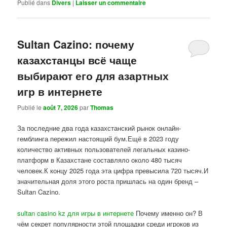
Publié dans
Divers
|
Laisser un commentaire
Sultan Cazino: почему
казахстанцы всё чаще
выбирают его для азартных
игр в интернете
Publié le
août 7, 2026
par
Thomas
За последние два года казахстанский рынок онлайн-
гемблинга пережил настоящий бум.Ещё в 2023 году
количество активных пользователей легальных казино-
платформ в Казахстане составляло около 480 тысяч
человек.К концу 2025 года эта цифра превысила 720 тысяч.И
значительная доля этого роста пришлась на один бренд –
Sultan Cazino.
sultan casino kz для игры в интернете
Почему именно он? В
чём секрет популярности этой площадки среди игроков из