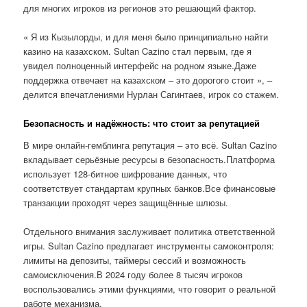
для многих игроков из регионов это решающий фактор.
« Я из Кызылорды, и для меня было принципиально найти
казино на казахском. Sultan Cazino стал первым, где я
увидел полноценный интерфейс на родном языке.Даже
поддержка отвечает на казахском – это дорогого стоит », –
делится впечатлениями Нурлан Сагинтаев, игрок со стажем.
Безопасность и надёжность: что стоит за репутацией
В мире онлайн-гемблинга репутация – это всё. Sultan Cazino
вкладывает серьёзные ресурсы в безопасность.Платформа
использует 128-битное шифрование данных, что
соответствует стандартам крупных банков.Все финансовые
транзакции проходят через защищённые шлюзы.
Отдельного внимания заслуживает политика ответственной
игры. Sultan Cazino предлагает инструменты самоконтроля:
лимиты на депозиты, таймеры сессий и возможность
самоисключения.В 2024 году более 8 тысяч игроков
воспользовались этими функциями, что говорит о реальной
работе механизма.