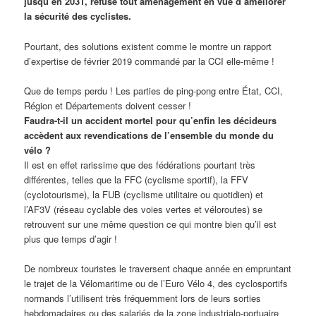
jusqu’en 2031, refuse tout aménagement en vue d’améliorer
la sécurité des cyclistes.
Pourtant, des solutions existent comme le montre un rapport
d’expertise de février 2019 commandé par la CCI elle-même !
Que de temps perdu ! Les parties de ping-pong entre État, CCI,
Région et Départements doivent cesser !
Faudra-t-il un accident mortel pour qu’enfin les décideurs
accèdent aux revendications de l’ensemble du monde du
vélo ?
Il est en effet rarissime que des fédérations pourtant très
différentes, telles que la FFC (cyclisme sportif), la FFV
(cyclotourisme), la FUB (cyclisme utilitaire ou quotidien) et
l’AF3V (réseau cyclable des voies vertes et véloroutes) se
retrouvent sur une même question ce qui montre bien qu’il est
plus que temps d’agir !
De nombreux touristes le traversent chaque année en empruntant
le trajet de la Vélomaritime ou de l’Euro Vélo 4, des cyclosportifs
normands l’utilisent très fréquemment lors de leurs sorties
hebdomadaires ou des salariés de la zone industrialo-portuaire