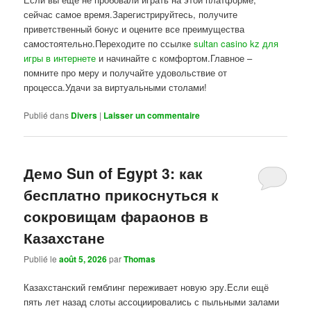
сейчас самое время.Зарегистрируйтесь, получите
приветственный бонус и оцените все преимущества
самостоятельно.Переходите по ссылке
sultan casino kz для
игры в интернете
и начинайте с комфортом.Главное –
помните про меру и получайте удовольствие от
процесса.Удачи за виртуальными столами!
Publié dans
Divers
|
Laisser un commentaire
Демо Sun of Egypt 3: как
бесплатно прикоснуться к
сокровищам фараонов в
Казахстане
Publié le
août 5, 2026
par
Thomas
Казахстанский гемблинг переживает новую эру.Если ещё
пять лет назад слоты ассоциировались с пыльными залами