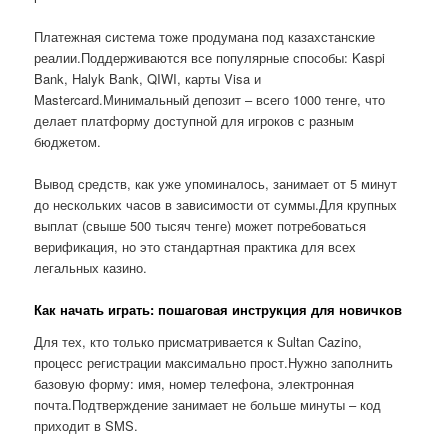
Платежная система тоже продумана под казахстанские
реалии.Поддерживаются все популярные способы: Kaspi
Bank, Halyk Bank, QIWI, карты Visa и
Mastercard.Минимальный депозит – всего 1000 тенге, что
делает платформу доступной для игроков с разным
бюджетом.
Вывод средств, как уже упоминалось, занимает от 5 минут
до нескольких часов в зависимости от суммы.Для крупных
выплат (свыше 500 тысяч тенге) может потребоваться
верификация, но это стандартная практика для всех
легальных казино.
Как начать играть: пошаговая инструкция для новичков
Для тех, кто только присматривается к Sultan Cazino,
процесс регистрации максимально прост.Нужно заполнить
базовую форму: имя, номер телефона, электронная
почта.Подтверждение занимает не больше минуты – код
приходит в SMS.