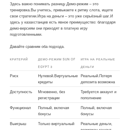
Здесь важно понимать разницу.Демо-режим – это
тренировка.Вы учитесь, привыкаете к ритму слота, ищете
свои стратегии.Игра на деньги – это уже серьёзный шаг.И
здесь у казахстанцев есть явное преимущество: благодаря
демо-версиям они приходят в платную игру
подготовленными.
Давайте сравним оба подхода.
КРИТЕРИЙ
ДЕМО-РЕЖИМ SUN OF
ИГРА НА РЕАЛЬНЫЕ
EGYPT 3
ДЕНЬГИ
Риск
Нулевой.Виртуальные
Реальный.Потеря
кредиты
депозита возможна
Доступность
Мгновенно, без
Требуется аккаунт и
регистрации
пополнение
Функционал
Полный, включая
Полный, включая
бонусы
бонусы
Выигрыш
Только виртуальный
Реальные деньги,
возможен кэшаут