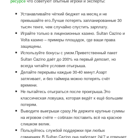
ресурсе
что советуют опытные игроки и эксперты:
Устанавливайте чёткий бюджет на месяц и не
превышайте его.Лучше потерять запланированные 30
тысяч тенге, чем случайно спустить зарплату.
Играйте только в лицензионных казино. Sultan Cazino и
Volta казино – примеры площадок, где ваши права
защищены.
Используйте бонусы с умом.Приветственный пакет
Sultan Cazino даёт до 200% на первый депозит, но
всегда читайте условия отыгрыша.
Делайте перерывы каждые 30-40 минут.Азарт
затягивает, и без таймера можно потерять счёт
времени.
Не пытайтесь отыграться после проигрыша.Это
классическая ловушка, которая ведёт к ещё большим
потерям.
Выводите выигрыши сразу.Не держите крупные суммы
на игровом счёте – соблазн поставить всё на красное
слишком велик.
Пользуйтесь службой поддержки при любых
сомнениях.В Sultan Cazino она работает 24/7 и отвечает