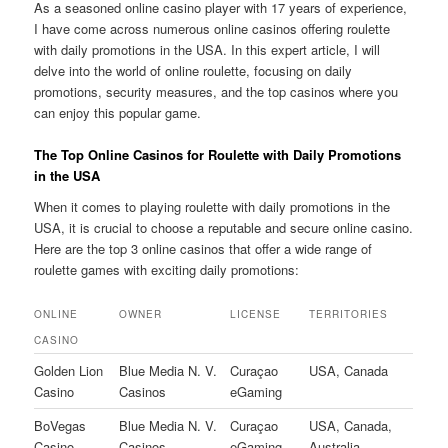
As a seasoned online casino player with 17 years of experience,
I have come across numerous online casinos offering roulette
with daily promotions in the USA. In this expert article, I will
delve into the world of online roulette, focusing on daily
promotions, security measures, and the top casinos where you
can enjoy this popular game.
The Top Online Casinos for Roulette with Daily Promotions
in the USA
When it comes to playing roulette with daily promotions in the
USA, it is crucial to choose a reputable and secure online casino.
Here are the top 3 online casinos that offer a wide range of
roulette games with exciting daily promotions:
ONLINE
OWNER
LICENSE
TERRITORIES
CASINO
Golden Lion
Blue Media N. V.
Curaçao
USA, Canada
Casino
Casinos
eGaming
BoVegas
Blue Media N. V.
Curaçao
USA, Canada,
Casino
Casinos
eGaming
Australia