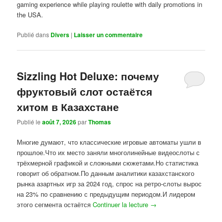
gaming experience while playing roulette with daily promotions in
the USA.
Publié dans
Divers
|
Laisser un commentaire
Sizzling Hot Deluxe: почему
фруктовый слот остаётся
хитом в Казахстане
Publié le
août 7, 2026
par
Thomas
Многие думают, что классические игровые автоматы ушли в
прошлое.Что их место заняли многолинейные видеослоты с
трёхмерной графикой и сложными сюжетами.Но статистика
говорит об обратном.По данным аналитики казахстанского
рынка азартных игр за 2024 год, спрос на ретро-слоты вырос
на 23% по сравнению с предыдущим периодом.И лидером
этого сегмента остаётся
Continuer la lecture
→