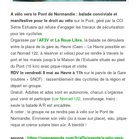
A vélo vers le Pont de Normandie : balade conviviale et
manifestive
pour le droit au vélo
sur le Pont, géré par la CCI
Seine Estuaire qui refuse d’engager les travaux de sécurisation
pour les cyclistes.
Organisée par l’
AF3V
et
La Roue Libre
, la balade se déroulera
entre la place de la gare au Havre (Caen – Le Havre possible en
car Nomad 122, à réserver si vélos) pour se rendre à travers le
port et les marais jusqu’à la Maison de l’Estuaire située au pied
du Pont (15 km) avec pique-nique et visite.
RDV le vendredi 8 mai au Havre à 11h
sur le parvis de la Gare
(routière + SNCF) : rassemblement des cyclistes de la région et
départ en groupe.
Gratuit. Adultes et ados sont en autonomie, chacun s’organise
pour venir et participer (
car Nomad 122
, covoiturage, train) :
seule la balade A/R est encadrée.
A noter : le groupe ne se rendra pas à vélo sur le Pont de
Normandie. Emmener son vélo (ou à louer sur place), eau, pique-
nique et crème solaire bien sûr. A bientôt !
source :
https://openagenda.com/fr/af3v/events/a-velo-vers-