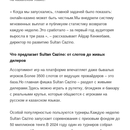
« Когда мы запускались, главной задачей было показать:
онлайн-казино может быть честным.Мы внедрили систему
мгновенных выплат и публикуем статистику возвратов
каждую неделю.Это сработало – за первый год аудитория
выросла в три раза », – рассказывает Айдар Кенжебаев,
директор по развитию Sultan Cazino.
Что предлагает Sultan Cazino: от слотов до живых
дилеров
Ассортимент игр на платформе впечатляет даже бывалых
игроков.Более 3500 слотов от ведущих провайдеров – это
база.Но главная фишка Sultan Cazino – раздел с живыми
дилерами.Здесь можно играть в рулетку, блэкджек и баккару
с реальными крупье, которые общаются с игроками на
русском и казахском языках.
Особой популярностью пользуются турниры.Каждую неделю
Sultan Cazino запускает соревнования с призовым фондом до
50 миллионов тенге.В 2024 году один из турниров собрал