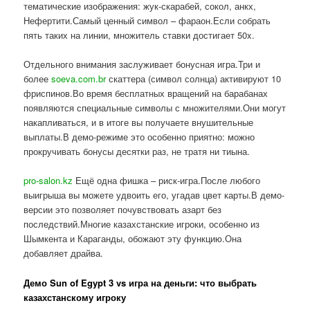
тематические изображения: жук-скарабей, сокол, анкх,
Нефертити.Самый ценный символ – фараон.Если собрать
пять таких на линии, множитель ставки достигает 50x.
Отдельного внимания заслуживает бонусная игра.Три и
более
soeva.com.br
скаттера (символ солнца) активируют 10
фриспинов.Во время бесплатных вращений на барабанах
появляются специальные символы с множителями.Они могут
накапливаться, и в итоге вы получаете внушительные
выплаты.В демо-режиме это особенно приятно: можно
прокручивать бонусы десятки раз, не тратя ни тиына.
pro-salon.kz
Ещё одна фишка – риск-игра.После любого
выигрыша вы можете удвоить его, угадав цвет карты.В демо-
версии это позволяет почувствовать азарт без
последствий.Многие казахстанские игроки, особенно из
Шымкента и Караганды, обожают эту функцию.Она
добавляет драйва.
Демо Sun of Egypt 3 vs игра на деньги: что выбрать
казахстанскому игроку