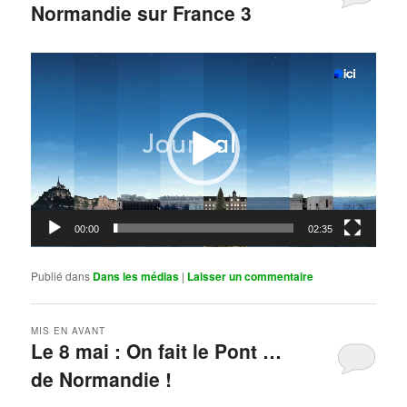
Normandie sur France 3
Publié le
mai 11, 2026
par
Steph
Lecteur
vidéo
00:00
02:35
Publié dans
Dans les médias
|
Laisser un commentaire
MIS EN AVANT
Le 8 mai : On fait le Pont …
de Normandie !