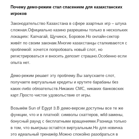
Почему демо-режим стал спасением для казахстанских
игроков
Законодательство Казахстана в сфере азартных игр – штука
сложная.Официально казино разрешены только в нескольких
локациях: Капчагай, Щучинск, Боровое.Но онлайн-сектор
живёт по своим законам.Многие казахстанцы сталкиваются с
проблемой: хочется попробовать новый слот, но
регистрироваться и вносить депозит страшно.Особенно если
опыта нет.
Демо-режим решает эту проблему.Вы запускаете слот,
получаете виртуальные кредиты и крутите барабаны без
каких-либо обязательств.Никаких СМС, никаких банковских
карт.Просто чистое удовольствие от игры.
Возьмём Sun of Egypt 3.В демо-версии доступны все те же
функции, что и в платной: символы скаттеров, wild-замены,
бонусный раунд с бесплатными вращениями.Разница только
в том, что выигрыш остаётся виртуальным.Но для новичка
это идеальный тренажёр.Можно спокойно разобраться в