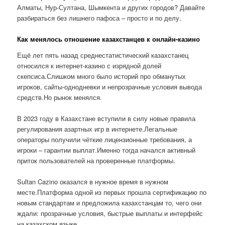
Алматы, Нур-Султана, Шымкента и других городов? Давайте
разбираться без лишнего пафоса – просто и по делу.
Как менялось отношение казахстанцев к онлайн-казино
Ещё лет пять назад среднестатистический казахстанец
относился к интернет-казино с изрядной долей
скепсиса.Слишком много было историй про обманутых
игроков, сайты-однодневки и непрозрачные условия вывода
средств.Но рынок менялся.
В 2023 году в Казахстане вступили в силу новые правила
регулирования азартных игр в интернете.Легальные
операторы получили чёткие лицензионные требования, а
игроки – гарантии выплат.Именно тогда начался активный
приток пользователей на проверенные платформы.
Sultan Cazino оказался в нужное время в нужном
месте.Платформа одной из первых прошла сертификацию по
новым стандартам и предложила казахстанцам то, чего они
ждали: прозрачные условия, быстрые выплаты и интерфейс
на казахском языке.