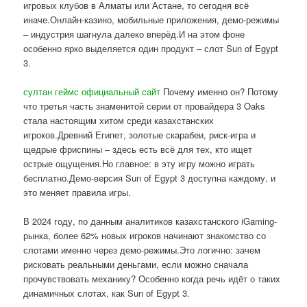
игровых клубов в Алматы или Астане, то сегодня всё
иначе.Онлайн-казино, мобильные приложения, демо-режимы
– индустрия шагнула далеко вперёд.И на этом фоне
особенно ярко выделяется один продукт – слот Sun of Egypt
3.
султан геймс официальный сайт
Почему именно он? Потому
что третья часть знаменитой серии от провайдера 3 Oaks
стала настоящим хитом среди казахстанских
игроков.Древний Египет, золотые скарабеи, риск-игра и
щедрые фриспины – здесь есть всё для тех, кто ищет
острые ощущения.Но главное: в эту игру можно играть
бесплатно.Демо-версия Sun of Egypt 3 доступна каждому, и
это меняет правила игры.
В 2024 году, по данным аналитиков казахстанского iGaming-
рынка, более 62% новых игроков начинают знакомство со
слотами именно через демо-режимы.Это логично: зачем
рисковать реальными деньгами, если можно сначала
прочувствовать механику? Особенно когда речь идёт о таких
динамичных слотах, как Sun of Egypt 3.