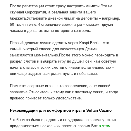
После регистрации стоит сразу настроить лимиты.Это не
скучная бюрократия, а реальная защита вашего
бюджета.Установите дневной лимит на депозиты – например,
50 тысяч тенге.И ограничьте время игры – скажем, двумя
часами в день.Так вы не потеряете контроль.
Первый депозит лучше сделать через Kaspi Bank – это
самый быстрый способ для казахстанцев.Деньги
зачисляются моментально.После этого можно переходить в
раздел слотов и выбирать игру по душе.Новичкам советую
начать с классических слотов с низкой волатильностью –
они чаще выдают выигрыши, пусть и небольшие.
Помните: азартные игры – это развлечение, а не способ
заработка.Относитесь к этому как к платному хобби, и тогда
процесс принесёт только удовольствие.
Рекомендации для комфортной игры в Sultan Cazino
Чтобы игра была в радость и не ударила по карману, стоит
придерживаться нескольких простых правил.Вот
в этом