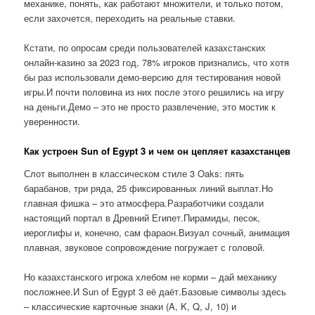
механике, понять, как работают множители, и только потом,
если захочется, переходить на реальные ставки.
Кстати, по опросам среди пользователей казахстанских
онлайн-казино за 2023 год, 78% игроков признались, что хотя
бы раз использовали демо-версию для тестирования новой
игры.И почти половина из них после этого решились на игру
на деньги.Демо – это не просто развлечение, это мостик к
уверенности.
Как устроен Sun of Egypt 3 и чем он цепляет казахстанцев
Слот выполнен в классическом стиле 3 Oaks: пять
барабанов, три ряда, 25 фиксированных линий выплат.Но
главная фишка – это атмосфера.Разработчики создали
настоящий портал в Древний Египет.Пирамиды, песок,
иероглифы и, конечно, сам фараон.Визуал сочный, анимация
плавная, звуковое сопровождение погружает с головой.
Но казахстанского игрока хлебом не корми – дай механику
посложнее.И Sun of Egypt 3 её даёт.Базовые символы здесь
– классические карточные знаки (A, K, Q, J, 10) и