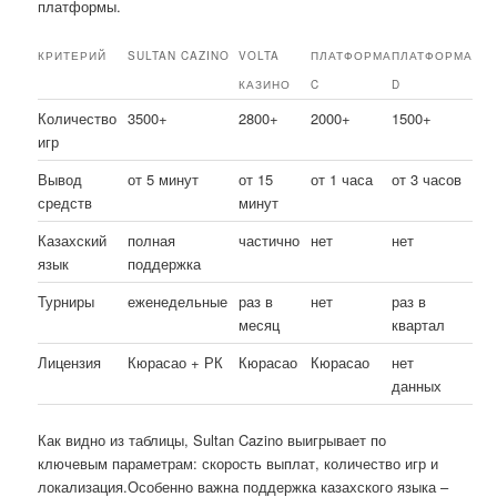
платформы.
КРИТЕРИЙ
SULTAN CAZINO
VOLTA
ПЛАТФОРМА
ПЛАТФОРМА
КАЗИНО
C
D
Количество
3500+
2800+
2000+
1500+
игр
Вывод
от 5 минут
от 15
от 1 часа
от 3 часов
средств
минут
Казахский
полная
частично
нет
нет
язык
поддержка
Турниры
еженедельные
раз в
нет
раз в
месяц
квартал
Лицензия
Кюрасао + РК
Кюрасао
Кюрасао
нет
данных
Как видно из таблицы, Sultan Cazino выигрывает по
ключевым параметрам: скорость выплат, количество игр и
локализация.Особенно важна поддержка казахского языка –