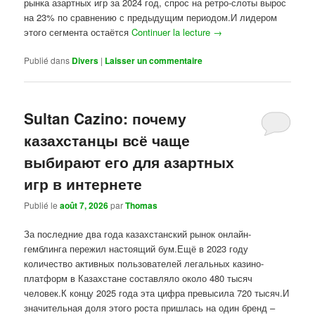
рынка азартных игр за 2024 год, спрос на ретро-слоты вырос
на 23% по сравнению с предыдущим периодом.И лидером
этого сегмента остаётся
Continuer la lecture
→
Publié dans
Divers
|
Laisser un commentaire
Sultan Cazino: почему
казахстанцы всё чаще
выбирают его для азартных
игр в интернете
Publié le
août 7, 2026
par
Thomas
За последние два года казахстанский рынок онлайн-
гемблинга пережил настоящий бум.Ещё в 2023 году
количество активных пользователей легальных казино-
платформ в Казахстане составляло около 480 тысяч
человек.К концу 2025 года эта цифра превысила 720 тысяч.И
значительная доля этого роста пришлась на один бренд –