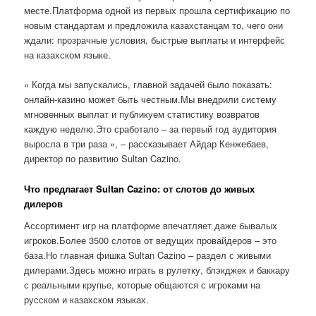
месте.Платформа одной из первых прошла сертификацию по
новым стандартам и предложила казахстанцам то, чего они
ждали: прозрачные условия, быстрые выплаты и интерфейс
на казахском языке.
« Когда мы запускались, главной задачей было показать:
онлайн-казино может быть честным.Мы внедрили систему
мгновенных выплат и публикуем статистику возвратов
каждую неделю.Это сработало – за первый год аудитория
выросла в три раза », – рассказывает Айдар Кенжебаев,
директор по развитию Sultan Cazino.
Что предлагает Sultan Cazino: от слотов до живых
дилеров
Ассортимент игр на платформе впечатляет даже бывалых
игроков.Более 3500 слотов от ведущих провайдеров – это
база.Но главная фишка Sultan Cazino – раздел с живыми
дилерами.Здесь можно играть в рулетку, блэкджек и баккару
с реальными крупье, которые общаются с игроками на
русском и казахском языках.