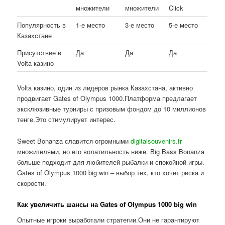
множители
множители
Click
Популярность в
1-е место
3-е место
5-е место
Казахстане
Присутствие в
Да
Да
Да
Volta казино
Volta казино, один из лидеров рынка Казахстана, активно
продвигает Gates of Olympus 1000.Платформа предлагает
эксклюзивные турниры с призовым фондом до 10 миллионов
тенге.Это стимулирует интерес.
Sweet Bonanza славится огромными
digitalsouvenirs.fr
множителями, но его волатильность ниже. Big Bass Bonanza
больше подходит для любителей рыбалки и спокойной игры.
Gates of Olympus 1000 big win – выбор тех, кто хочет риска и
скорости.
Как увеличить шансы на Gates of Olympus 1000 big win
Опытные игроки выработали стратегии.Они не гарантируют