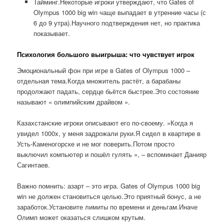
Тайминг.Некоторые игроки утверждают, что Gates of
Olympus 1000 big win чаще выпадает в утренние часы (с
6 до 9 утра).Научного подтверждения нет, но практика
показывает.
Психология большого выигрыша: что чувствует игрок
Эмоциональный фон при игре в Gates of Olympus 1000 –
отдельная тема.Когда множитель растёт, а барабаны
продолжают падать, сердце бьётся быстрее.Это состояние
называют « олимпийским драйвом ».
Казахстанские игроки описывают его по-своему. »Когда я
увидел 1000x, у меня задрожали руки.Я сидел в квартире в
Усть-Каменогорске и не мог поверить.Потом просто
выключил компьютер и пошёл гулять », – вспоминает Данияр
Сагинтаев.
Важно помнить: азарт – это игра. Gates of Olympus 1000 big
win не должен становиться целью.Это приятный бонус, а не
заработок.Установите лимиты по времени и деньгам.Иначе
Олимп может оказаться слишком крутым.