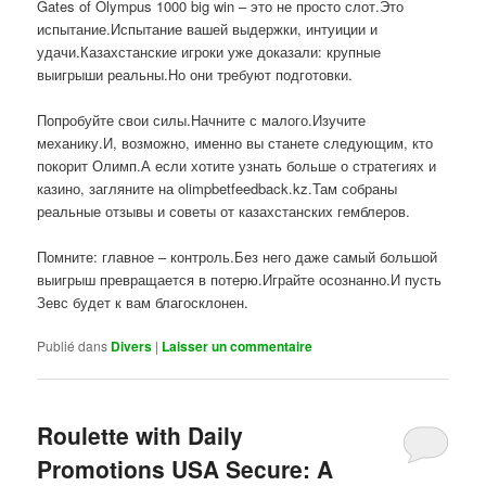
Gates of Olympus 1000 big win – это не просто слот.Это
испытание.Испытание вашей выдержки, интуиции и
удачи.Казахстанские игроки уже доказали: крупные
выигрыши реальны.Но они требуют подготовки.
Попробуйте свои силы.Начните с малого.Изучите
механику.И, возможно, именно вы станете следующим, кто
покорит Олимп.А если хотите узнать больше о стратегиях и
казино, загляните на olimpbetfeedback.kz.Там собраны
реальные отзывы и советы от казахстанских гемблеров.
Помните: главное – контроль.Без него даже самый большой
выигрыш превращается в потерю.Играйте осознанно.И пусть
Зевс будет к вам благосклонен.
Publié dans
Divers
|
Laisser un commentaire
Roulette with Daily
Promotions USA Secure: A