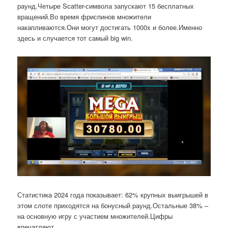
раунд.Четыре Scatter-символа запускают 15 бесплатных
вращений.Во время фриспинов множители
накапливаются.Они могут достигать 1000x и более.Именно
здесь и случается тот самый big win.
Статистика 2024 года показывает: 62% крупных выигрышей в
этом слоте приходятся на бонусный раунд.Остальные 38% –
на основную игру с участием множителей.Цифры
впечатляют.