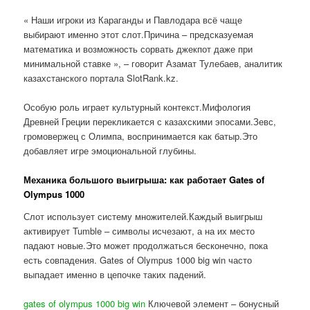
« Наши игроки из Караганды и Павлодара всё чаще
выбирают именно этот слот.Причина – предсказуемая
математика и возможность сорвать джекпот даже при
минимальной ставке », – говорит Азамат Тулебаев, аналитик
казахстанского портала SlotRank.kz.
Особую роль играет культурный контекст.Мифология
Древней Греции перекликается с казахскими эпосами.Зевс,
громовержец с Олимпа, воспринимается как батыр.Это
добавляет игре эмоциональной глубины.
Механика большого выигрыша: как работает Gates of
Olympus 1000
Слот использует систему множителей.Каждый выигрыш
активирует Tumble – символы исчезают, а на их место
падают новые.Это может продолжаться бесконечно, пока
есть совпадения. Gates of Olympus 1000 big win часто
выпадает именно в цепочке таких падений.
gates of olympus 1000 big win
Ключевой элемент – бонусный