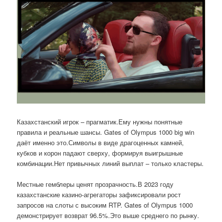
Казахстанский игрок – прагматик.Ему нужны понятные
правила и реальные шансы. Gates of Olympus 1000 big win
даёт именно это.Символы в виде драгоценных камней,
кубков и корон падают сверху, формируя выигрышные
комбинации.Нет привычных линий выплат – только кластеры.
Местные гемблеры ценят прозрачность.В 2023 году
казахстанские казино-агрегаторы зафиксировали рост
запросов на слоты с высоким RTP. Gates of Olympus 1000
демонстрирует возврат 96.5%.Это выше среднего по рынку.