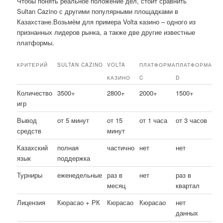
Чтобы понять реальное положение дел, стоит сравнить
Sultan Cazino с другими популярными площадками в
Казахстане.Возьмём для примера Volta казино – одного из
признанных лидеров рынка, а также две другие известные
платформы.
КРИТЕРИЙ
SULTAN CAZINO
VOLTA
ПЛАТФОРМА
ПЛАТФОРМА
КАЗИНО
C
D
Количество
3500+
2800+
2000+
1500+
игр
Вывод
от 5 минут
от 15
от 1 часа
от 3 часов
средств
минут
Казахский
полная
частично
нет
нет
язык
поддержка
Турниры
еженедельные
раз в
нет
раз в
месяц
квартал
Лицензия
Кюрасао + РК
Кюрасао
Кюрасао
нет
данных