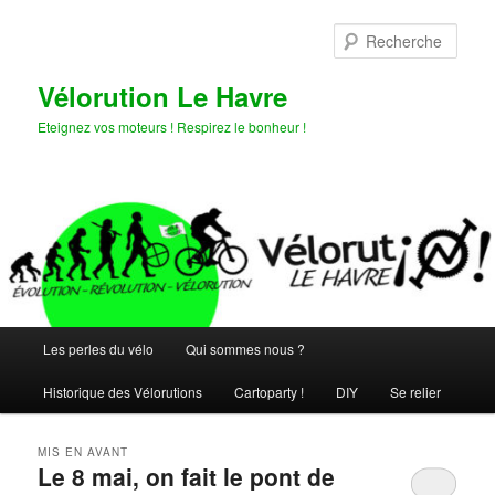
Aller
Aller
au
au
Rech
contenu
contenu
principal
secondaire
Vélorution Le Havre
Eteignez vos moteurs ! Respirez le bonheur !
Menu
Les perles du vélo
Qui sommes nous ?
principal
Historique des Vélorutions
Cartoparty !
DIY
Se relier
MIS EN AVANT
Le 8 mai, on fait le pont de