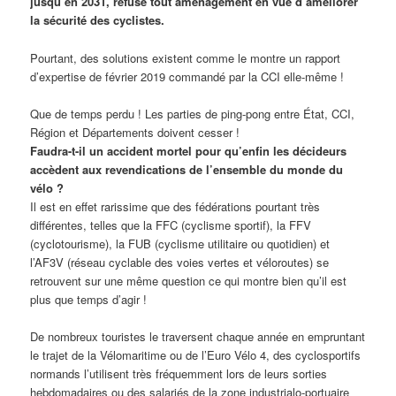
jusqu’en 2031, refuse tout aménagement en vue d’améliorer
la sécurité des cyclistes.
Pourtant, des solutions existent comme le montre un rapport
d’expertise de février 2019 commandé par la CCI elle-même !
Que de temps perdu ! Les parties de ping-pong entre État, CCI,
Région et Départements doivent cesser !
Faudra-t-il un accident mortel pour qu’enfin les décideurs
accèdent aux revendications de l’ensemble du monde du
vélo ?
Il est en effet rarissime que des fédérations pourtant très
différentes, telles que la FFC (cyclisme sportif), la FFV
(cyclotourisme), la FUB (cyclisme utilitaire ou quotidien) et
l’AF3V (réseau cyclable des voies vertes et véloroutes) se
retrouvent sur une même question ce qui montre bien qu’il est
plus que temps d’agir !
De nombreux touristes le traversent chaque année en empruntant
le trajet de la Vélomaritime ou de l’Euro Vélo 4, des cyclosportifs
normands l’utilisent très fréquemment lors de leurs sorties
hebdomadaires ou des salariés de la zone industrialo-portuaire