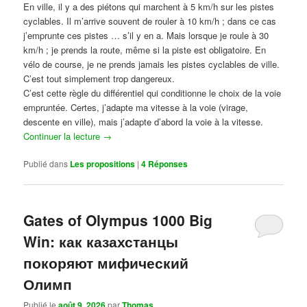
En ville, il y a des piétons qui marchent à 5 km/h sur les pistes
cyclables. Il m’arrive souvent de rouler à 10 km/h ; dans ce cas
j’emprunte ces pistes … s’il y en a. Mais lorsque je roule à 30
km/h ; je prends la route, même si la piste est obligatoire. En
vélo de course, je ne prends jamais les pistes cyclables de ville.
C’est tout simplement trop dangereux.
C’est cette règle du différentiel qui conditionne le choix de la voie
empruntée. Certes, j’adapte ma vitesse à la voie (virage,
descente en ville), mais j’adapte d’abord la voie à la vitesse.
Continuer la lecture
→
Publié dans
Les propositions
|
4
Réponses
Gates of Olympus 1000 Big
Win: как казахстанцы
покоряют мифический
Олимп
Publié le
août 9, 2026
par
Thomas