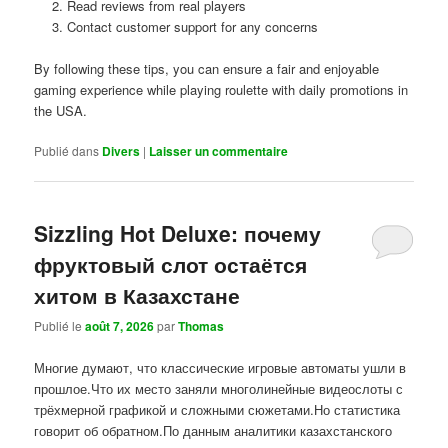
Read reviews from real players
Contact customer support for any concerns
By following these tips, you can ensure a fair and enjoyable
gaming experience while playing roulette with daily promotions in
the USA.
Publié dans
Divers
|
Laisser un commentaire
Sizzling Hot Deluxe: почему
фруктовый слот остаётся
хитом в Казахстане
Publié le
août 7, 2026
par
Thomas
Многие думают, что классические игровые автоматы ушли в
прошлое.Что их место заняли многолинейные видеослоты с
трёхмерной графикой и сложными сюжетами.Но статистика
говорит об обратном.По данным аналитики казахстанского