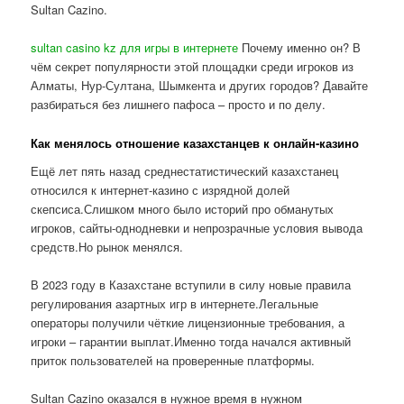
Sultan Cazino.
sultan casino kz для игры в интернете
Почему именно он? В
чём секрет популярности этой площадки среди игроков из
Алматы, Нур-Султана, Шымкента и других городов? Давайте
разбираться без лишнего пафоса – просто и по делу.
Как менялось отношение казахстанцев к онлайн-казино
Ещё лет пять назад среднестатистический казахстанец
относился к интернет-казино с изрядной долей
скепсиса.Слишком много было историй про обманутых
игроков, сайты-однодневки и непрозрачные условия вывода
средств.Но рынок менялся.
В 2023 году в Казахстане вступили в силу новые правила
регулирования азартных игр в интернете.Легальные
операторы получили чёткие лицензионные требования, а
игроки – гарантии выплат.Именно тогда начался активный
приток пользователей на проверенные платформы.
Sultan Cazino оказался в нужное время в нужном