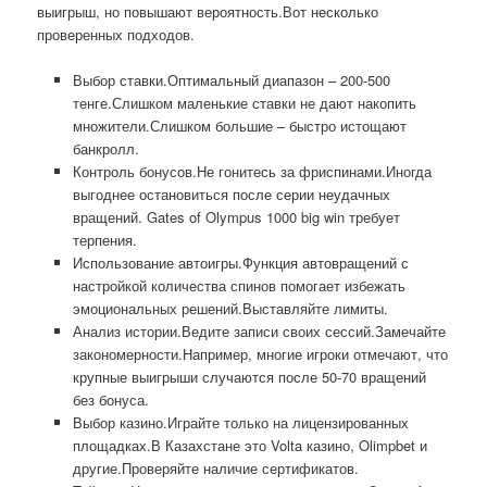
выигрыш, но повышают вероятность.Вот несколько
проверенных подходов.
Выбор ставки.Оптимальный диапазон – 200-500
тенге.Слишком маленькие ставки не дают накопить
множители.Слишком большие – быстро истощают
банкролл.
Контроль бонусов.Не гонитесь за фриспинами.Иногда
выгоднее остановиться после серии неудачных
вращений. Gates of Olympus 1000 big win требует
терпения.
Использование автоигры.Функция автовращений с
настройкой количества спинов помогает избежать
эмоциональных решений.Выставляйте лимиты.
Анализ истории.Ведите записи своих сессий.Замечайте
закономерности.Например, многие игроки отмечают, что
крупные выигрыши случаются после 50-70 вращений
без бонуса.
Выбор казино.Играйте только на лицензированных
площадках.В Казахстане это Volta казино, Olimpbet и
другие.Проверяйте наличие сертификатов.