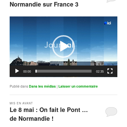
Normandie sur France 3
Publié le
mai 11, 2026
par
Steph
Lecteur
vidéo
00:00
02:35
Publié dans
Dans les médias
|
Laisser un commentaire
MIS EN AVANT
Le 8 mai : On fait le Pont …
de Normandie !