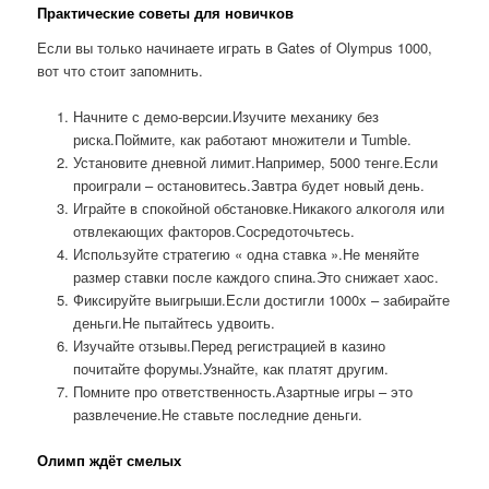
Практические советы для новичков
Если вы только начинаете играть в Gates of Olympus 1000,
вот что стоит запомнить.
Начните с демо-версии.Изучите механику без
риска.Поймите, как работают множители и Tumble.
Установите дневной лимит.Например, 5000 тенге.Если
проиграли – остановитесь.Завтра будет новый день.
Играйте в спокойной обстановке.Никакого алкоголя или
отвлекающих факторов.Сосредоточьтесь.
Используйте стратегию « одна ставка ».Не меняйте
размер ставки после каждого спина.Это снижает хаос.
Фиксируйте выигрыши.Если достигли 1000x – забирайте
деньги.Не пытайтесь удвоить.
Изучайте отзывы.Перед регистрацией в казино
почитайте форумы.Узнайте, как платят другим.
Помните про ответственность.Азартные игры – это
развлечение.Не ставьте последние деньги.
Олимп ждёт смелых