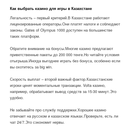
Как выбрать казино для игры в Казахстане
Легальность – первый критерий.В Казахстане работают
лицензированные операторы.Они платят налоги и соблюдают
законы. Gates of Olympus 1000 доступен на большинстве
таких платформ.
Обратите внимание на бонусы.Многие казино предлагают
приветственные пакеты до 200 000 тенге.Но читайте условия
отыгрыша.Иногда выгоднее играть без бонуса, особенно если
вы охотитесь за big win.
Скорость выплат – второй важный фактор.Казахстанские
игроки ценят моментальные транзакции. Volta казино,
например, обрабатывает вывод средств за 15-30 минут.Это
удобно.
Не забывайте про службу поддержки.Хорошее казино
отвечает на русском и казахском языках.Проверьте, есть ли
чат 24/7.Это сэкономит нервы.