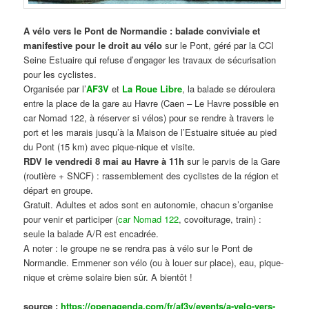
A vélo vers le Pont de Normandie : balade conviviale et
manifestive
pour le droit au vélo
sur le Pont, géré par la CCI
Seine Estuaire qui refuse d’engager les travaux de sécurisation
pour les cyclistes.
Organisée par l’
AF3V
et
La Roue Libre
, la balade se déroulera
entre la place de la gare au Havre (Caen – Le Havre possible en
car Nomad 122, à réserver si vélos) pour se rendre à travers le
port et les marais jusqu’à la Maison de l’Estuaire située au pied
du Pont (15 km) avec pique-nique et visite.
RDV le vendredi 8 mai au Havre à 11h
sur le parvis de la Gare
(routière + SNCF) : rassemblement des cyclistes de la région et
départ en groupe.
Gratuit. Adultes et ados sont en autonomie, chacun s’organise
pour venir et participer (
car Nomad 122
, covoiturage, train) :
seule la balade A/R est encadrée.
A noter : le groupe ne se rendra pas à vélo sur le Pont de
Normandie. Emmener son vélo (ou à louer sur place), eau, pique-
nique et crème solaire bien sûr. A bientôt !
source :
https://openagenda.com/fr/af3v/events/a-velo-vers-