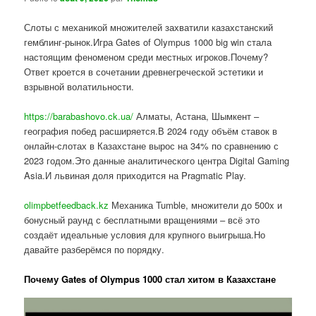
Слоты с механикой множителей захватили казахстанский
гемблинг-рынок.Игра Gates of Olympus 1000 big win стала
настоящим феноменом среди местных игроков.Почему?
Ответ кроется в сочетании древнегреческой эстетики и
взрывной волатильности.
https://barabashovo.ck.ua/
Алматы, Астана, Шымкент –
география побед расширяется.В 2024 году объём ставок в
онлайн-слотах в Казахстане вырос на 34% по сравнению с
2023 годом.Это данные аналитического центра Digital Gaming
Asia.И львиная доля приходится на Pragmatic Play.
olimpbetfeedback.kz
Механика Tumble, множители до 500x и
бонусный раунд с бесплатными вращениями – всё это
создаёт идеальные условия для крупного выигрыша.Но
давайте разберёмся по порядку.
Почему Gates of Olympus 1000 стал хитом в Казахстане