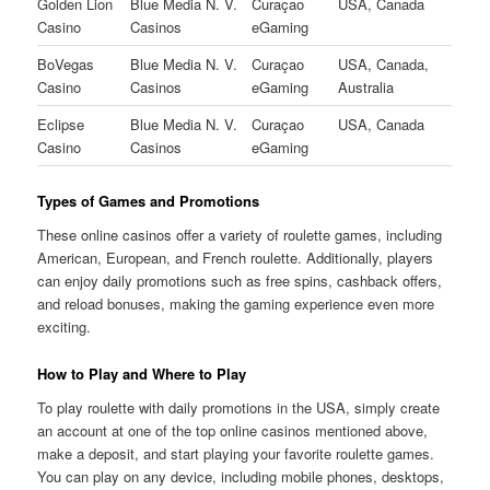
Golden Lion
Blue Media N. V.
Curaçao
USA, Canada
Casino
Casinos
eGaming
BoVegas
Blue Media N. V.
Curaçao
USA, Canada,
Casino
Casinos
eGaming
Australia
Eclipse
Blue Media N. V.
Curaçao
USA, Canada
Casino
Casinos
eGaming
Types of Games and Promotions
These online casinos offer a variety of roulette games, including
American, European, and French roulette. Additionally, players
can enjoy daily promotions such as free spins, cashback offers,
and reload bonuses, making the gaming experience even more
exciting.
How to Play and Where to Play
To play roulette with daily promotions in the USA, simply create
an account at one of the top online casinos mentioned above,
make a deposit, and start playing your favorite roulette games.
You can play on any device, including mobile phones, desktops,