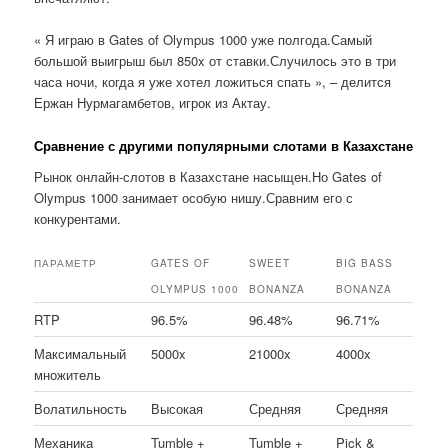
« Я играю в Gates of Olympus 1000 уже полгода.Самый
большой выигрыш был 850x от ставки.Случилось это в три
часа ночи, когда я уже хотел ложиться спать », – делится
Ержан Нурмагамбетов, игрок из Актау.
Сравнение с другими популярными слотами в Казахстане
Рынок онлайн-слотов в Казахстане насыщен.Но Gates of
Olympus 1000 занимает особую нишу.Сравним его с
конкурентами.
ПАРАМЕТР
GATES OF
SWEET
BIG BASS
OLYMPUS 1000
BONANZA
BONANZA
RTP
96.5%
96.48%
96.71%
Максимальный
5000x
21000x
4000x
множитель
Волатильность
Высокая
Средняя
Средняя
Механика
Tumble +
Tumble +
Pick &