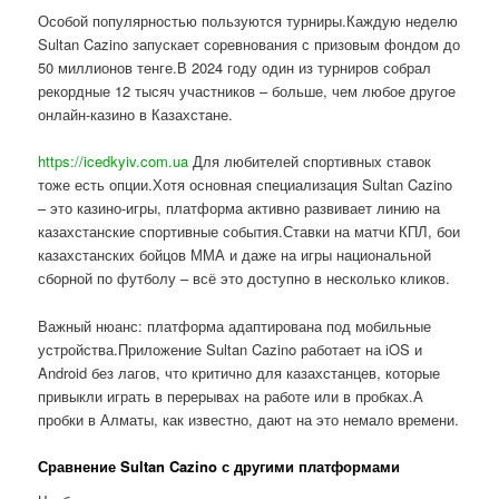
Особой популярностью пользуются турниры.Каждую неделю
Sultan Cazino запускает соревнования с призовым фондом до
50 миллионов тенге.В 2024 году один из турниров собрал
рекордные 12 тысяч участников – больше, чем любое другое
онлайн-казино в Казахстане.
https://icedkyiv.com.ua
Для любителей спортивных ставок
тоже есть опции.Хотя основная специализация Sultan Cazino
– это казино-игры, платформа активно развивает линию на
казахстанские спортивные события.Ставки на матчи КПЛ, бои
казахстанских бойцов ММА и даже на игры национальной
сборной по футболу – всё это доступно в несколько кликов.
Важный нюанс: платформа адаптирована под мобильные
устройства.Приложение Sultan Cazino работает на iOS и
Android без лагов, что критично для казахстанцев, которые
привыкли играть в перерывах на работе или в пробках.А
пробки в Алматы, как известно, дают на это немало времени.
Сравнение Sultan Cazino с другими платформами