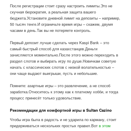
После регистрации стоит сразу настроить лимиты.Это не
скучная бюрократия, а реальная защита вашего
бюджета.Установите дневной лимит на депозиты – например,
50 тысяч тенге.И ограничьте время игры – скажем, двумя
часами в день.Так вы не потеряете контроль.
Первый депозит лучше сделать через Kaspi Bank – это
самый быстрый способ для казахстанцев.Деньги
зачисляются моментально.После этого можно переходить в
раздел слотов и выбирать игру по душе.Новичкам советую
начать с классических слотов с низкой волатильностью –
они чаще выдают выигрыши, пусть и небольшие.
Помните: азартные игры – это развлечение, а не способ
заработка.Относитесь к этому как к платному хобби, и тогда
процесс принесёт только удовольствие.
Рекомендации для комфортной игры в Sultan Cazino
Чтобы игра была в радость и не ударила по карману, стоит
придерживаться нескольких простых правил.Вот
в этом