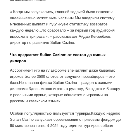
« Когда мы запускались, главной задачей было показать:
онлайн-казино может быть честным.Мы внедрили систему
мгновенных выплат и публикуем статистику возвратов
каждую неделю.Это сработало – за первый год аудитория
выросла в три раза », – рассказывает Айдар Кенжебаев,
директор по развитию Sultan Cazino.
Что предлагает Sultan Cazino: от слотов до живых
дилеров
Ассортимент игр на платформе впечатляет даже бывалых
игроков.Более 3500 слотов от ведущих провайдеров – это
база.Но главная фишка Sultan Cazino – раздел с живыми
дилерами.Здесь можно играть в рулетку, блэкджек и баккару
с реальными крупье, которые общаются с игроками на
русском и казахском языках.
Особой популярностью пользуются турниры.Каждую неделю
Sultan Cazino запускает соревнования с призовым фондом до
50 миллионов тенге.В 2024 году один из турниров собрал