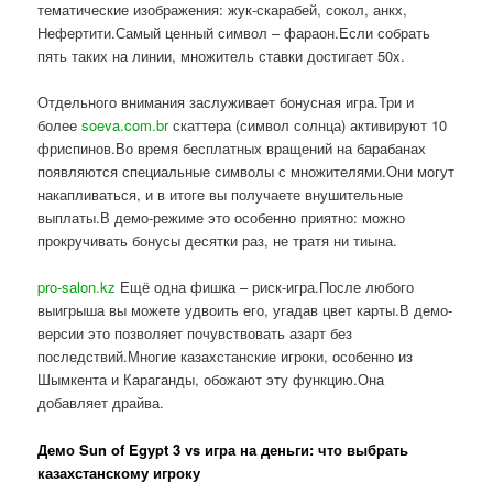
тематические изображения: жук-скарабей, сокол, анкх,
Нефертити.Самый ценный символ – фараон.Если собрать
пять таких на линии, множитель ставки достигает 50x.
Отдельного внимания заслуживает бонусная игра.Три и
более
soeva.com.br
скаттера (символ солнца) активируют 10
фриспинов.Во время бесплатных вращений на барабанах
появляются специальные символы с множителями.Они могут
накапливаться, и в итоге вы получаете внушительные
выплаты.В демо-режиме это особенно приятно: можно
прокручивать бонусы десятки раз, не тратя ни тиына.
pro-salon.kz
Ещё одна фишка – риск-игра.После любого
выигрыша вы можете удвоить его, угадав цвет карты.В демо-
версии это позволяет почувствовать азарт без
последствий.Многие казахстанские игроки, особенно из
Шымкента и Караганды, обожают эту функцию.Она
добавляет драйва.
Демо Sun of Egypt 3 vs игра на деньги: что выбрать
казахстанскому игроку