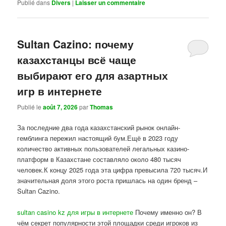
Publié dans
Divers
|
Laisser un commentaire
Sultan Cazino: почему
казахстанцы всё чаще
выбирают его для азартных
игр в интернете
Publié le
août 7, 2026
par
Thomas
За последние два года казахстанский рынок онлайн-
гемблинга пережил настоящий бум.Ещё в 2023 году
количество активных пользователей легальных казино-
платформ в Казахстане составляло около 480 тысяч
человек.К концу 2025 года эта цифра превысила 720 тысяч.И
значительная доля этого роста пришлась на один бренд –
Sultan Cazino.
sultan casino kz для игры в интернете
Почему именно он? В
чём секрет популярности этой площадки среди игроков из