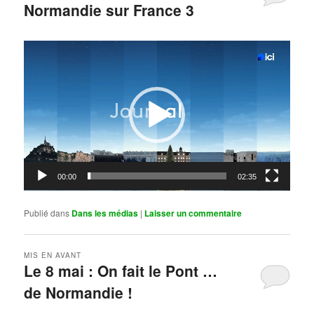
Normandie sur France 3
Publié le
mai 11, 2026
par
Steph
Lecteur
vidéo
00:00
02:35
Publié dans
Dans les médias
|
Laisser un commentaire
MIS EN AVANT
Le 8 mai : On fait le Pont …
de Normandie !