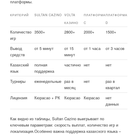
платформы.
КРИТЕРИЙ
SULTAN CAZINO
VOLTA
ПЛАТФОРМА
ПЛАТФОРМА
КАЗИНО
C
D
Количество
3500+
2800+
2000+
1500+
игр
Вывод
от 5 минут
от 15
от 1 часа
от 3 часов
средств
минут
Казахский
полная
частично
нет
нет
язык
поддержка
Турниры
еженедельные
раз в
нет
раз в
месяц
квартал
Лицензия
Кюрасао + РК
Кюрасао
Кюрасао
нет
данных
Как видно из таблицы, Sultan Cazino выигрывает по
ключевым параметрам: скорость выплат, количество игр и
локализация.Особенно важна поддержка казахского языка –