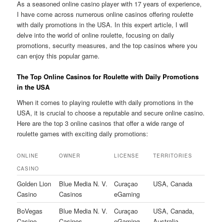
As a seasoned online casino player with 17 years of experience,
I have come across numerous online casinos offering roulette
with daily promotions in the USA. In this expert article, I will
delve into the world of online roulette, focusing on daily
promotions, security measures, and the top casinos where you
can enjoy this popular game.
The Top Online Casinos for Roulette with Daily Promotions
in the USA
When it comes to playing roulette with daily promotions in the
USA, it is crucial to choose a reputable and secure online casino.
Here are the top 3 online casinos that offer a wide range of
roulette games with exciting daily promotions:
ONLINE
OWNER
LICENSE
TERRITORIES
CASINO
Golden Lion
Blue Media N. V.
Curaçao
USA, Canada
Casino
Casinos
eGaming
BoVegas
Blue Media N. V.
Curaçao
USA, Canada,
Casino
Casinos
eGaming
Australia