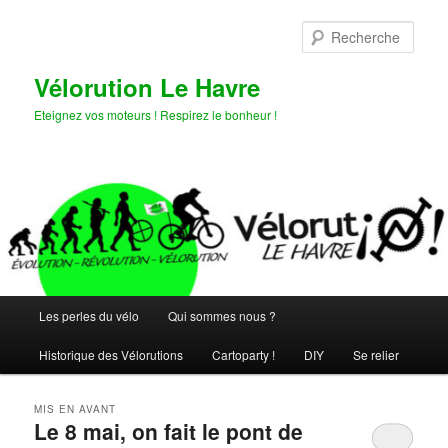
Aller
Aller
au
au
Rech
contenu
contenu
principal
secondaire
Vélorution Le Havre
Eteignez vos moteurs ! Respirez le bonheur !
Menu
Les perles du vélo
Qui sommes nous ?
principal
Historique des Vélorutions
Cartoparty !
DIY
Se relier
MIS EN AVANT
Le 8 mai, on fait le pont de