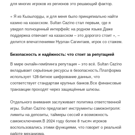
для многих игроков из регионов это решающий фактор.
« Я из Кызылорды, и для меня было принципиально найти
казино на казахском. Sultan Cazino стал первым, где я
увидел полноценный интерфейс на родном языке.Даже
поддержка отвечает на казахском – это дорогого стоит », –
делится впечатлениями Нурлан Сагинтаев, игрок со стажем.
Безопасность и надёжность: что стоит за репутацией
В мире онлайн-гемблинга репутация – это всё. Sultan Cazino
вкладывает серьёзные ресурсы в безопасность.Платформа
использует 128-битное шифрование данных, что
соответствует стандартам крупных банков.Все финансовые
транзакции проходят через защищённые шлюзы.
Отдельного внимания заслуживает политика ответственной
игры. Sultan Cazino предлагает инструменты самоконтроля:
лимиты на депозиты, таймеры сессий и возможность
самоисключения.В 2024 году более 8 тысяч игроков
воспользовались этими функциями, что говорит о реальной
работе механизма.