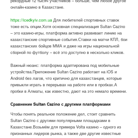
рекордные 12 тысяч участников – больше, чем любое другое
онлайн-казино в Казахстане.
https://icedkyiv.com.ua
Для любителей спортивных ставок
тоже есть опции.Хотя основная специализация Sultan Cazino
– это казино-игры, платформа активно развивает линию на
казахстанские спортивные события.Ставки на матчи КПЛ, бои
казахстанских бойцов ММА и даже на игры национальной
сборной по футболу – всё это доступно в несколько кликов.
Важный нюанс: платформа адаптирована под мобильные
устройства.Приложение Sultan Cazino работает на iOS и
Android без лагов, что критично для казахстанцев, которые
привыкли играть в перерывах на работе или в пробках.А
пробки в Алматы, как известно, дают на это немало времени.
Сравнение Sultan Cazino с другими платформами
Чтобы понять реальное положение дел, стоит сравнить
Sultan Cazino с другими популярными площадками в
Казахстане.Возьмём для примера Volta казино – одного из
признанных лидеров рынка, а также две другие известные