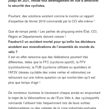
jusqu’en 2031, refuse tout aménagement en vue d’améliorer
la sécurité des cyclistes.
Pourtant, des solutions existent comme le montre un rapport
d’expertise de février 2019 commandé par la CCI elle-même !
Que de temps perdu ! Les parties de ping-pong entre État, CCI,
Région et Départements doivent cesser !
Faudra-t-il un accident mortel pour qu’enfin les décideurs
accèdent aux revendications de l’ensemble du monde du
vélo ?
Il est en effet rarissime que des fédérations pourtant très
différentes, telles que la FFC (cyclisme sportif), la FFV
(cyclotourisme), la FUB (cyclisme utilitaire ou quotidien) et
l’AF3V (réseau cyclable des voies vertes et véloroutes) se
retrouvent sur une même question ce qui montre bien qu’il est
plus que temps d’agir !
De nombreux touristes le traversent chaque année en empruntant
le trajet de la Vélomaritime ou de l’Euro Vélo 4, des cyclosportifs
normands l’utilisent très fréquemment lors de leurs sorties
hebdomadaires ou des salariés de la zone industrialo-portuaire