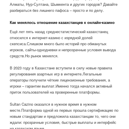
Алматы, Нур-Султана, Шымкента и других городов? Давайте
разбираться без лишнего пафоса – просто и по делу.
Как менялось отношение казахстанцев к онлайн-казино
Ещё лет пять назад среднестатистический казахстанец
относился к интернет-казино с изрядной долей
скепсиса.Слишком много было историй про обманутых
игроков, сайты-однодневки и непрозрачные условия вывода
средств.Но рынок менялся.
В 2023 году в Казахстане вступили в силу новые правила
регулирования азартных игр в интернете.Легальные
операторы получили чёткие лицензионные требования, а
игроки – гарантии выплат.Именно тогда начался активный
приток пользователей на проверенные платформы.
Sultan Cazino оказался в нужное время в нужном
месте.Платформа одной из первых прошла сертификацию по
новым стандартам и предложила казахстанцам то, чего они
ждали: прозрачные условия, быстрые выплаты и интерфейс
на казахском языке.