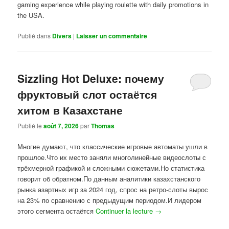
gaming experience while playing roulette with daily promotions in
the USA.
Publié dans
Divers
|
Laisser un commentaire
Sizzling Hot Deluxe: почему
фруктовый слот остаётся
хитом в Казахстане
Publié le
août 7, 2026
par
Thomas
Многие думают, что классические игровые автоматы ушли в
прошлое.Что их место заняли многолинейные видеослоты с
трёхмерной графикой и сложными сюжетами.Но статистика
говорит об обратном.По данным аналитики казахстанского
рынка азартных игр за 2024 год, спрос на ретро-слоты вырос
на 23% по сравнению с предыдущим периодом.И лидером
этого сегмента остаётся
Continuer la lecture
→