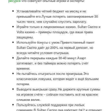
ресурсе
что советуют опытные игроки и эксперты:
Устанавливайте чёткий бюджет на месяц и не
превышайте его.Лучше потерять запланированные 30
тысяч тенге, чем случайно спустить зарплату.
Играйте только в лицензионных казино. Sultan Cazino и
Volta казино – примеры площадок, где ваши права
защищены.
Используйте бонусы с умом.Приветственный пакет
Sultan Cazino даёт до 200% на первый депозит, но
всегда читайте условия отыгрыша.
Делайте перерывы каждые 30-40 минут.Азарт
затягивает, и без таймера можно потерять счёт
времени.
Не пытайтесь отыграться после проигрыша.Это
классическая ловушка, которая ведёт к ещё большим
потерям.
Выводите выигрыши сразу.Не держите крупные суммы
на игровом счёте – соблазн поставить всё на красное
слишком велик.
Пользуйтесь службой поддержки при любых
сомнениях.В Sultan Cazino она работает 24/7 и отвечает