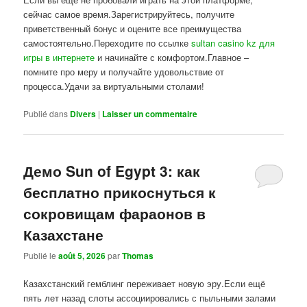
сейчас самое время.Зарегистрируйтесь, получите
приветственный бонус и оцените все преимущества
самостоятельно.Переходите по ссылке
sultan casino kz для
игры в интернете
и начинайте с комфортом.Главное –
помните про меру и получайте удовольствие от
процесса.Удачи за виртуальными столами!
Publié dans
Divers
|
Laisser un commentaire
Демо Sun of Egypt 3: как
бесплатно прикоснуться к
сокровищам фараонов в
Казахстане
Publié le
août 5, 2026
par
Thomas
Казахстанский гемблинг переживает новую эру.Если ещё
пять лет назад слоты ассоциировались с пыльными залами