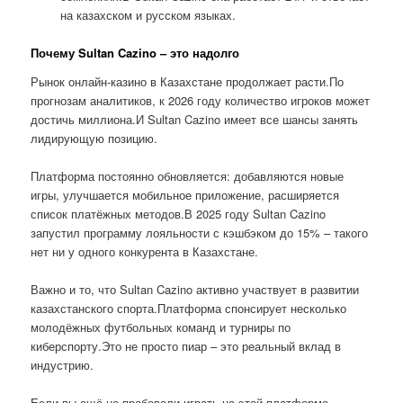
на казахском и русском языках.
Почему Sultan Cazino – это надолго
Рынок онлайн-казино в Казахстане продолжает расти.По
прогнозам аналитиков, к 2026 году количество игроков может
достичь миллиона.И Sultan Cazino имеет все шансы занять
лидирующую позицию.
Платформа постоянно обновляется: добавляются новые
игры, улучшается мобильное приложение, расширяется
список платёжных методов.В 2025 году Sultan Cazino
запустил программу лояльности с кэшбэком до 15% – такого
нет ни у одного конкурента в Казахстане.
Важно и то, что Sultan Cazino активно участвует в развитии
казахстанского спорта.Платформа спонсирует несколько
молодёжных футбольных команд и турниры по
киберспорту.Это не просто пиар – это реальный вклад в
индустрию.
Если вы ещё не пробовали играть на этой платформе,