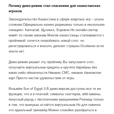
Почему демо-режим стал спасением для казахстанских
игроков
Законодательство Казахстана в сфере азартных игр – штука
сложная.Официально казино разрешены только в нескольких
локациях: Капчагай, Щучинск, Боровое.Но онлайн-сектор
живёт по своим законам.Многие казахстанцы сталкиваются с
проблемой: хочется попробовать новый слот, но
регистрироваться и вносить депозит страшно.Особенно если
опыта нет.
Демо-режим решает эту проблему.Вы запускаете слот,
получаете виртуальные кредиты и крутите барабаны без
каких-либо обязательств.Никаких СМС, никаких банковских
карт.Просто чистое удовольствие от игры.
Возьмём Sun of Egypt 3.В демо-версии доступны все те же
функции, что и в платной: символы скаттеров, wild-замены,
бонусный раунд с бесплатными вращениями.Разница только
в том, что выигрыш остаётся виртуальным.Но для новичка
это идеальный тренажёр.Можно спокойно разобраться в