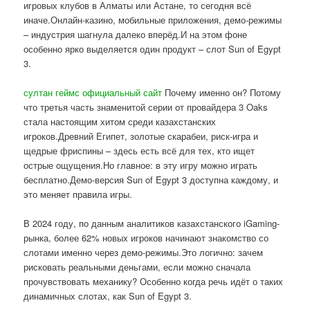
игровых клубов в Алматы или Астане, то сегодня всё
иначе.Онлайн-казино, мобильные приложения, демо-режимы
– индустрия шагнула далеко вперёд.И на этом фоне
особенно ярко выделяется один продукт – слот Sun of Egypt
3.
султан геймс официальный сайт
Почему именно он? Потому
что третья часть знаменитой серии от провайдера 3 Oaks
стала настоящим хитом среди казахстанских
игроков.Древний Египет, золотые скарабеи, риск-игра и
щедрые фриспины – здесь есть всё для тех, кто ищет
острые ощущения.Но главное: в эту игру можно играть
бесплатно.Демо-версия Sun of Egypt 3 доступна каждому, и
это меняет правила игры.
В 2024 году, по данным аналитиков казахстанского iGaming-
рынка, более 62% новых игроков начинают знакомство со
слотами именно через демо-режимы.Это логично: зачем
рисковать реальными деньгами, если можно сначала
прочувствовать механику? Особенно когда речь идёт о таких
динамичных слотах, как Sun of Egypt 3.