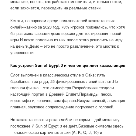
механике, понять, как работают множители, и только потом,
если захочется, переходить на реальные ставки.
Кстати, по опросам среди пользователей казахстанских
онлайн-казино за 2023 год, 78% игроков признались, что хотя
бы раз использовали демо-версию для тестирования новой
игры.И почти половина из них после этого решились на игру
на деньги.Демо – это не просто развлечение, это мостик к
уверенности.
Как устроен Sun of Egypt 3 и чем он цепляет казахстанцев
Слот выполнен в классическом стиле 3 Oaks: пять
барабанов, три ряда, 25 фиксированных линий выплат.Но
главная фишка – это атмосфера.Разработчики создали
настоящий портал в Древний Египет.Пирамиды, песок,
иероглифы и, конечно, сам фараон.Визуал сочный, анимация
плавная, звуковое сопровождение погружает с головой.
Но казахстанского игрока хлебом не корми – дай механику
посложнее.И Sun of Egypt 3 её даёт.Базовые символы здесь
– классические карточные знаки (A, K, Q, J, 10) и