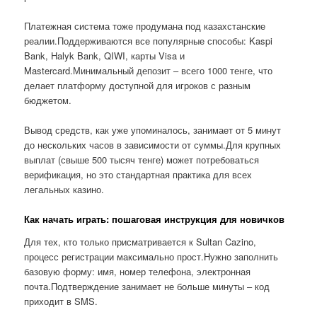
Платежная система тоже продумана под казахстанские
реалии.Поддерживаются все популярные способы: Kaspi
Bank, Halyk Bank, QIWI, карты Visa и
Mastercard.Минимальный депозит – всего 1000 тенге, что
делает платформу доступной для игроков с разным
бюджетом.
Вывод средств, как уже упоминалось, занимает от 5 минут
до нескольких часов в зависимости от суммы.Для крупных
выплат (свыше 500 тысяч тенге) может потребоваться
верификация, но это стандартная практика для всех
легальных казино.
Как начать играть: пошаговая инструкция для новичков
Для тех, кто только присматривается к Sultan Cazino,
процесс регистрации максимально прост.Нужно заполнить
базовую форму: имя, номер телефона, электронная
почта.Подтверждение занимает не больше минуты – код
приходит в SMS.