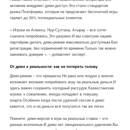
активнее внедряют демо-доступ.Это стало стандартом
рынка.Платформы, которые не предлагают бесплатной игры,
теряют до 30% потенциальных клиентов.
« Игроки из Алматы, Нур-Султана, Атырау – все хотят
сначала попробовать.Это разумно.И мы советуем нашим
партнёрам делать демо-режим максимально доступным.Без
регистрации, без ограничений по времени.Только так можно
завоевать доверие », – добавляет эксперт.
От демо к реальности: как не потерять голову
Демо-режим – это прекрасно.Но рано или поздно у многих
возникает желание попробовать игру на реальные деньги.И
здесь важно сохранять холодный рассудок.Казахстанские
игроки, к сожалению, иногда попадают в ловушку
азарта.Особенно когда после удачной сессии в демо
кажется, что и на деньги всё получится так же легко.
Помните: демо-версия и игра на реальные ставки – это
разные вселенные.В демо нет эмоционального давления.Вы