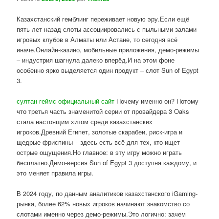
Казахстанский гемблинг переживает новую эру.Если ещё
пять лет назад слоты ассоциировались с пыльными залами
игровых клубов в Алматы или Астане, то сегодня всё
иначе.Онлайн-казино, мобильные приложения, демо-режимы
– индустрия шагнула далеко вперёд.И на этом фоне
особенно ярко выделяется один продукт – слот Sun of Egypt
3.
султан геймс официальный сайт
Почему именно он? Потому
что третья часть знаменитой серии от провайдера 3 Oaks
стала настоящим хитом среди казахстанских
игроков.Древний Египет, золотые скарабеи, риск-игра и
щедрые фриспины – здесь есть всё для тех, кто ищет
острые ощущения.Но главное: в эту игру можно играть
бесплатно.Демо-версия Sun of Egypt 3 доступна каждому, и
это меняет правила игры.
В 2024 году, по данным аналитиков казахстанского iGaming-
рынка, более 62% новых игроков начинают знакомство со
слотами именно через демо-режимы.Это логично: зачем