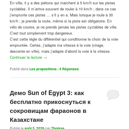
En ville, il y a des piétons qui marchent à 5 km/h sur les pistes
cyclables. Il m’arrive souvent de rouler à 10 km/h ; dans ce cas
j’emprunte ces pistes … s’il y en a. Mais lorsque je roule à 30
km/h ; je prends la route, même si la piste est obligatoire. En
vélo de course, je ne prends jamais les pistes cyclables de ville.
C’est tout simplement trop dangereux.
C’est cette règle du différentiel qui conditionne le choix de la voie
empruntée. Certes, j’adapte ma vitesse à la voie (virage,
descente en ville), mais j’adapte d’abord la voie à la vitesse.
Continuer la lecture
→
Publié dans
Les propositions
|
4
Réponses
Демо Sun of Egypt 3: как
бесплатно прикоснуться к
сокровищам фараонов в
Казахстане
Publié le
août 5, 2026
par
Thomas