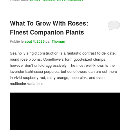
What To Grow With Roses:
Finest Companion Plants
Publié le
août 4, 2026
par
Thomas
Sea holly’s rigid construction is a fantastic contrast to delicate,
round rose blooms. Coneflowers form good-sized clumps,
however don’t unfold aggressively. The most well-known is the
lavender Echinacea purpurea, but coneflowers can are out there
in vivid raspberry-red, rusty orange, neon pink, and even
multicolor variations.