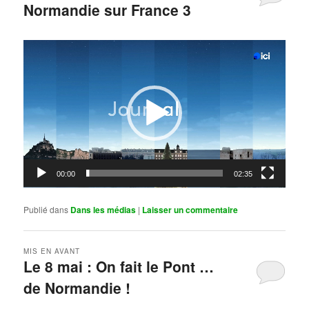
Normandie sur France 3
Publié le
mai 11, 2026
par
Steph
Lecteur
vidéo
00:00
02:35
Publié dans
Dans les médias
|
Laisser un commentaire
MIS EN AVANT
Le 8 mai : On fait le Pont …
de Normandie !