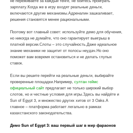
не переживаете за каждый тенге, не боитесь проиграть
зарплату.Когда же в игру входят реальные деньги,
включаются другие механизмы.Адреналин зашкаливает,
решения становятся менее рациональными.
Поэтому вот главный совет: используйте демо для обучения,
но никогда не думайте, что оно гарантирует выигрыш в
платной версии.Слоты – это случайность.Даже идеальное
знание механики не защитит от полосы неудач.Но оно
поможет вам вовремя остановиться и не делать глупых
ставок.
Если вы решите перейти на реальные деньги, выбирайте
проверенные площадки.Например,
султан геймс
официальный сайт
предлагает не только широкий выбор
слотов, но и честные условия для игры.Здесь вы найдёте и
Sun of Egypt 3, и множество других хитов от 3 Oaks.А
главное – платформа работает легально в рамках
казахстанского законодательства.
Демо Sun of Egypt 3: ваш первый шаг в мир фараонов