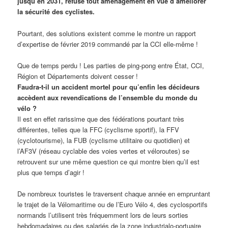
jusqu’en 2031, refuse tout aménagement en vue d’améliorer
la sécurité des cyclistes.
Pourtant, des solutions existent comme le montre un rapport
d’expertise de février 2019 commandé par la CCI elle-même !
Que de temps perdu ! Les parties de ping-pong entre État, CCI,
Région et Départements doivent cesser !
Faudra-t-il un accident mortel pour qu’enfin les décideurs
accèdent aux revendications de l’ensemble du monde du
vélo ?
Il est en effet rarissime que des fédérations pourtant très
différentes, telles que la FFC (cyclisme sportif), la FFV
(cyclotourisme), la FUB (cyclisme utilitaire ou quotidien) et
l’AF3V (réseau cyclable des voies vertes et véloroutes) se
retrouvent sur une même question ce qui montre bien qu’il est
plus que temps d’agir !
De nombreux touristes le traversent chaque année en empruntant
le trajet de la Vélomaritime ou de l’Euro Vélo 4, des cyclosportifs
normands l’utilisent très fréquemment lors de leurs sorties
hebdomadaires ou des salariés de la zone industrialo-portuaire