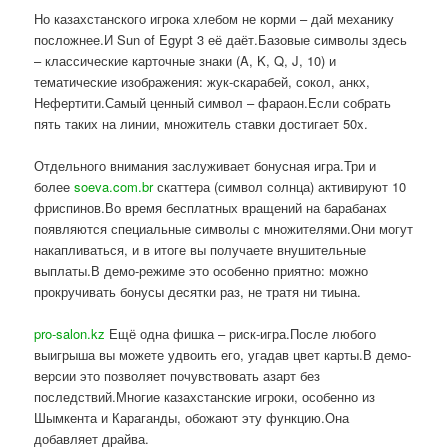
Но казахстанского игрока хлебом не корми – дай механику
посложнее.И Sun of Egypt 3 её даёт.Базовые символы здесь
– классические карточные знаки (A, K, Q, J, 10) и
тематические изображения: жук-скарабей, сокол, анкх,
Нефертити.Самый ценный символ – фараон.Если собрать
пять таких на линии, множитель ставки достигает 50x.
Отдельного внимания заслуживает бонусная игра.Три и
более
soeva.com.br
скаттера (символ солнца) активируют 10
фриспинов.Во время бесплатных вращений на барабанах
появляются специальные символы с множителями.Они могут
накапливаться, и в итоге вы получаете внушительные
выплаты.В демо-режиме это особенно приятно: можно
прокручивать бонусы десятки раз, не тратя ни тиына.
pro-salon.kz
Ещё одна фишка – риск-игра.После любого
выигрыша вы можете удвоить его, угадав цвет карты.В демо-
версии это позволяет почувствовать азарт без
последствий.Многие казахстанские игроки, особенно из
Шымкента и Караганды, обожают эту функцию.Она
добавляет драйва.