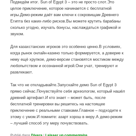
Подведём итог. Sun of Egypt 3 – это не просто слот.Это
целое приключение, которое начинается с бесплатной
игры.Демо-режим даёт вам ключи к сокровищам Древнего
Египта без каких-либо рисков.Вы можете крутить барабаны
сколько угодно, изучать бонусы, наслаждаться графикой и
звуком.
Для казахстанских игроков это особенно ценно.В условиях,
когда рынок онлайн-казино только формируется, а доверие к
нему ещё хрупкое, демо-версии становятся мостиком между
любопытством и осознанной игрой.Они учат, тренируют и
развлекают.
Так что не откладывайте.Запускайте демо Sun of Egypt 3
прямо сейчас.Почувствуйте себя археологом, который нашёл
древний артефакт.И кто знает – может быть, после
бесплатной тренировки вы решитесь на настоящее
приключение с реальными ставками.Главное – подходите к
этому с умом.И помните: азарт хорош в меру.А демо-режим
– лучший способ эту меру почувствовать.
Publié dans
Divers
|
Laisser un commentaire