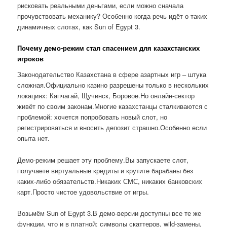
рисковать реальными деньгами, если можно сначала
прочувствовать механику? Особенно когда речь идёт о таких
динамичных слотах, как Sun of Egypt 3.
Почему демо-режим стал спасением для казахстанских
игроков
Законодательство Казахстана в сфере азартных игр – штука
сложная.Официально казино разрешены только в нескольких
локациях: Капчагай, Щучинск, Боровое.Но онлайн-сектор
живёт по своим законам.Многие казахстанцы сталкиваются с
проблемой: хочется попробовать новый слот, но
регистрироваться и вносить депозит страшно.Особенно если
опыта нет.
Демо-режим решает эту проблему.Вы запускаете слот,
получаете виртуальные кредиты и крутите барабаны без
каких-либо обязательств.Никаких СМС, никаких банковских
карт.Просто чистое удовольствие от игры.
Возьмём Sun of Egypt 3.В демо-версии доступны все те же
функции, что и в платной: символы скаттеров, wild-замены,