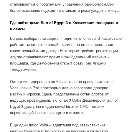
сталкиваются с проблемами управления банкроллом.Они
более осознанно подходят к ставкам и реже уходят в минус.
Где найти демо Sun of Egypt 3 в Казахстане: площадки и
нюансы
Вопрос выбора платформы – один из ключевых.В Казахстане
работает множество онлайн-казино, но не все предлагают
качественный демо-доступ.Некоторые требуют регистрации,
другие ограничивают время игры.Идеальный вариант –
площадка, где демо-режим открыт сразу, без лишних
телодвижений.
Одним из лидеров рынка Казахстана по праву считается
Volta казино.Эта платформа давно завоевала доверие
местных игроков.Здесь представлены сотни слотов от
ведущих провайдеров, включая 3 Oaks.Демо-версия Sun of
Egypt 3 доступна в один клик.Никаких СМС, никаких
верификаций.Просто заходите и играете.
Ещё один плюс Volta – адаптация под казахстанские
реалии.Интерфейс полностью на русском и казахском