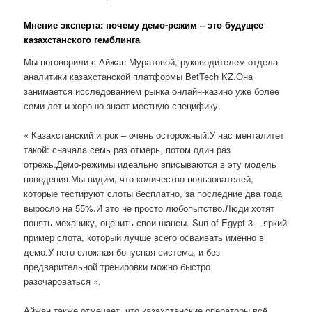
Мнение эксперта: почему демо-режим – это будущее
казахстанского гемблинга
Мы поговорили с Айжан Муратовой, руководителем отдела
аналитики казахстанской платформы BetTech KZ.Она
занимается исследованием рынка онлайн-казино уже более
семи лет и хорошо знает местную специфику.
« Казахстанский игрок – очень осторожный.У нас менталитет
такой: сначала семь раз отмерь, потом один раз
отрежь.Демо-режимы идеально вписываются в эту модель
поведения.Мы видим, что количество пользователей,
которые тестируют слоты бесплатно, за последние два года
выросло на 55%.И это не просто любопытство.Люди хотят
понять механику, оценить свои шансы. Sun of Egypt 3 – яркий
пример слота, который лучше всего осваивать именно в
демо.У него сложная бонусная система, и без
предварительной тренировки можно быстро
разочароваться ».
Айжан также отмечает, что казахстанские операторы всё