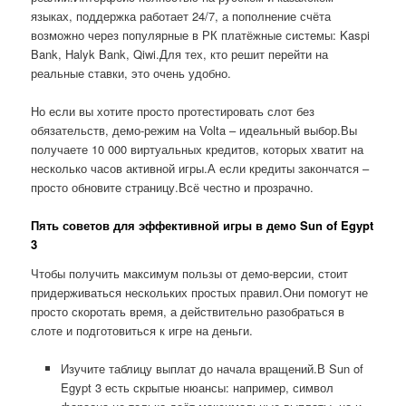
языках, поддержка работает 24/7, а пополнение счёта
возможно через популярные в РК платёжные системы: Kaspi
Bank, Halyk Bank, Qiwi.Для тех, кто решит перейти на
реальные ставки, это очень удобно.
Но если вы хотите просто протестировать слот без
обязательств, демо-режим на Volta – идеальный выбор.Вы
получаете 10 000 виртуальных кредитов, которых хватит на
несколько часов активной игры.А если кредиты закончатся –
просто обновите страницу.Всё честно и прозрачно.
Пять советов для эффективной игры в демо Sun of Egypt
3
Чтобы получить максимум пользы от демо-версии, стоит
придерживаться нескольких простых правил.Они помогут не
просто скоротать время, а действительно разобраться в
слоте и подготовиться к игре на деньги.
Изучите таблицу выплат до начала вращений.В Sun of
Egypt 3 есть скрытые нюансы: например, символ