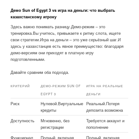
Демо Sun of Egypt 3 vs игра на деньги: что выбрать
казахстанскому игроку
Здесь важно понимать разницу.Демо-режим – это
тренировка.Вы учитесь, привыкаете к ритму слота, ищете
свои стратегии.Игра на деньги – это уже серьёзный шаг.И
здесь у казахстанцев есть явное преимущество: благодаря
демо-версиям они приходят в платную игру
подготовленными.
Давайте сравним оба подхода.
КРИТЕРИЙ
ДЕМО-РЕЖИМ SUN OF
ИГРА НА РЕАЛЬНЫЕ
EGYPT 3
ДЕНЬГИ
Риск
Нулевой.Виртуальные
Реальный.Потеря
кредиты
депозита возможна
Доступность
Мгновенно, без
Требуется аккаунт и
регистрации
пополнение
Функционал
Полный, включая
Полный, включая