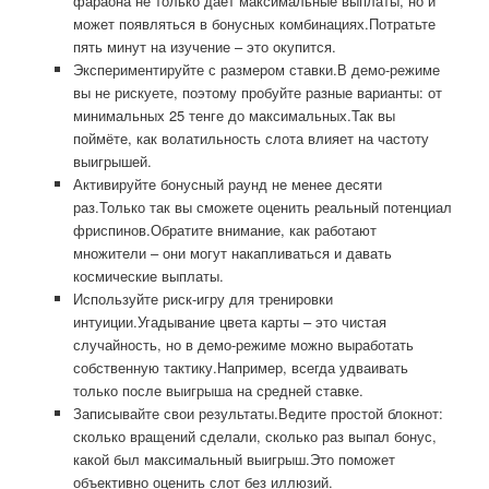
фараона не только даёт максимальные выплаты, но и
может появляться в бонусных комбинациях.Потратьте
пять минут на изучение – это окупится.
Экспериментируйте с размером ставки.В демо-режиме
вы не рискуете, поэтому пробуйте разные варианты: от
минимальных 25 тенге до максимальных.Так вы
поймёте, как волатильность слота влияет на частоту
выигрышей.
Активируйте бонусный раунд не менее десяти
раз.Только так вы сможете оценить реальный потенциал
фриспинов.Обратите внимание, как работают
множители – они могут накапливаться и давать
космические выплаты.
Используйте риск-игру для тренировки
интуиции.Угадывание цвета карты – это чистая
случайность, но в демо-режиме можно выработать
собственную тактику.Например, всегда удваивать
только после выигрыша на средней ставке.
Записывайте свои результаты.Ведите простой блокнот:
сколько вращений сделали, сколько раз выпал бонус,
какой был максимальный выигрыш.Это поможет
объективно оценить слот без иллюзий.