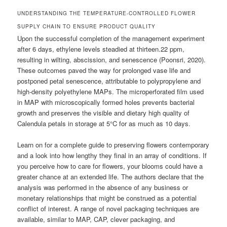
UNDERSTANDING THE TEMPERATURE-CONTROLLED FLOWER
SUPPLY CHAIN TO ENSURE PRODUCT QUALITY
Upon the successful completion of the management experiment
after 6 days, ethylene levels steadied at thirteen.22 ppm,
resulting in wilting, abscission, and senescence (Poonsri, 2020).
These outcomes paved the way for prolonged vase life and
postponed petal senescence, attributable to polypropylene and
high-density polyethylene MAPs. The microperforated film used
in MAP with microscopically formed holes prevents bacterial
growth and preserves the visible and dietary high quality of
Calendula petals in storage at 5°C for as much as 10 days.
Learn on for a complete guide to preserving flowers contemporary
and a look into how lengthy they final in an array of conditions. If
you perceive how to care for flowers, your blooms could have a
greater chance at an extended life. The authors declare that the
analysis was performed in the absence of any business or
monetary relationships that might be construed as a potential
conflict of interest. A range of novel packaging techniques are
available, similar to MAP, CAP, clever packaging, and