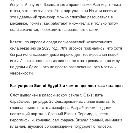
бонусный раунд с бесплатными вращениями.Разница только
в том, что выигрыш остаётся виртуальным.Но для новичка
это идеальный тренажёр.Можно спокойно разобраться в
механике, понять, как работают множители, и только потом,
если захочется, переходить на реальные ставки.
Кстати, по опросам среди пользователей казахстанских
онлайн-казино за 2023 год, 78% игроков признались, что хотя
бы раз использовали демо-версию для тестирования новой
игры.И почти половина из них после этого решились на игру
на деньги.Демо – это не просто развлечение, это мостик к
уверенности.
Как устроен Sun of Egypt 3 и чем он цепляет казахстанцев
Слот выполнен в классическом стиле 3 Oaks: пять
барабанов, три ряда, 25 фиксированных линий выплат.Но
главная фишка – это атмосфера.Разработчики создали
настоящий портал в Древний Египет.Пирамиды, песок,
иероглифы и, конечно, сам фараон.Визуал сочный, анимация
плавная, звуковое сопровождение погружает с головой.