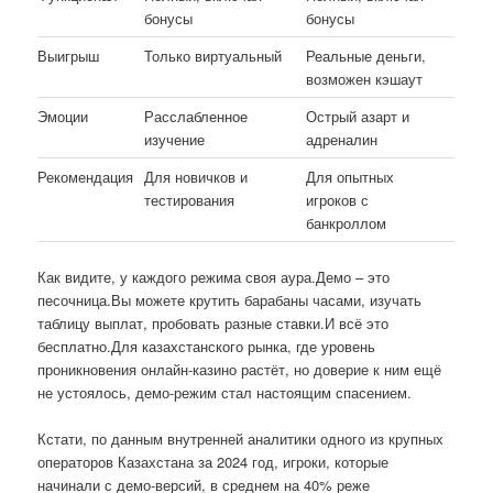
бонусы
бонусы
Выигрыш
Только виртуальный
Реальные деньги,
возможен кэшаут
Эмоции
Расслабленное
Острый азарт и
изучение
адреналин
Рекомендация
Для новичков и
Для опытных
тестирования
игроков с
банкроллом
Как видите, у каждого режима своя аура.Демо – это
песочница.Вы можете крутить барабаны часами, изучать
таблицу выплат, пробовать разные ставки.И всё это
бесплатно.Для казахстанского рынка, где уровень
проникновения онлайн-казино растёт, но доверие к ним ещё
не устоялось, демо-режим стал настоящим спасением.
Кстати, по данным внутренней аналитики одного из крупных
операторов Казахстана за 2024 год, игроки, которые
начинали с демо-версий, в среднем на 40% реже