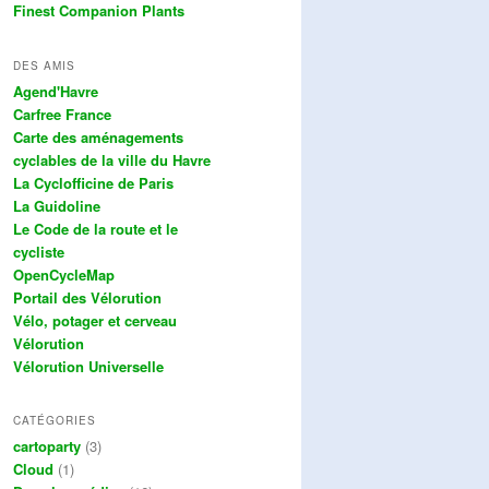
Finest Companion Plants
DES AMIS
Agend'Havre
Carfree France
Carte des aménagements
cyclables de la ville du Havre
La Cyclofficine de Paris
La Guidoline
Le Code de la route et le
cycliste
OpenCycleMap
Portail des Vélorution
Vélo, potager et cerveau
Vélorution
Vélorution Universelle
CATÉGORIES
cartoparty
(3)
Cloud
(1)