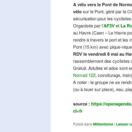
A vélo vers le Pont de Norma
vélo
sur le Pont, géré par la C
sécurisation pour les cyclistes
Organisée par l’
AF3V
et
La Ro
au Havre (Caen – Le Havre pos
rendre à travers le port et les
Pont (15 km) avec pique-nique e
RDV le vendredi 8 mai au Ha
rassemblement des cyclistes de
Gratuit. Adultes et ados sont e
Nomad 122
, covoiturage, trai
A noter : le groupe ne se ren
(ou à louer sur place), eau, piq
source :
https://openagenda.
cl=fr
Publié dans
Militantisme
|
Laisser 