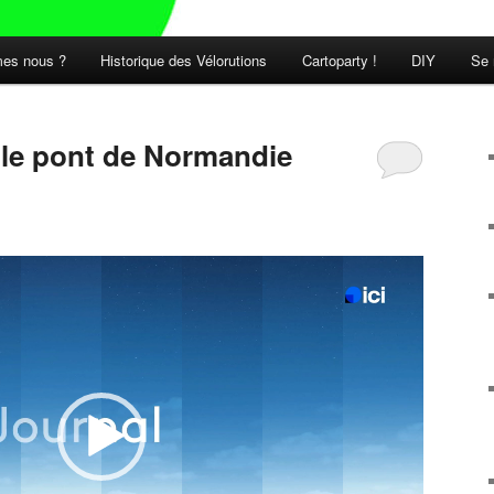
es nous ?
Historique des Vélorutions
Cartoparty !
DIY
Se 
t le pont de Normandie