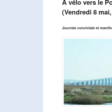
A vélo vers le P
(Vendredi 8 mai,
Publié le
mars 29, 2026
par
Steph
Journée conviviale et manifes