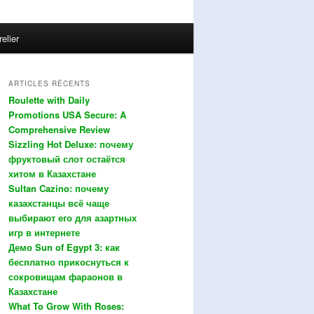
relier
ARTICLES RÉCENTS
Roulette with Daily
Promotions USA Secure: A
Comprehensive Review
Sizzling Hot Deluxe: почему
фруктовый слот остаётся
хитом в Казахстане
Sultan Cazino: почему
казахстанцы всё чаще
выбирают его для азартных
игр в интернете
Демо Sun of Egypt 3: как
бесплатно прикоснуться к
сокровищам фараонов в
Казахстане
What To Grow With Roses: