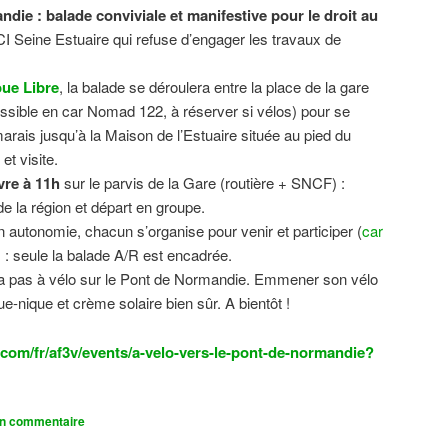
ndie : balade conviviale et manifestive
pour le droit au
CI Seine Estuaire qui refuse d’engager les travaux de
.
ue Libre
, la balade se déroulera entre la place de la gare
sible en car Nomad 122, à réserver si vélos) pour se
 marais jusqu’à la Maison de l’Estuaire située au pied du
t visite.
vre à 11h
sur le parvis de la Gare (routière + SNCF) :
 la région et départ en groupe.
n autonomie, chacun s’organise pour venir et participer (
car
n) : seule la balade A/R est encadrée.
dra pas à vélo sur le Pont de Normandie. Emmener son vélo
ue-nique et crème solaire bien sûr. A bientôt !
com/fr/af3v/events/a-velo-vers-le-pont-de-normandie?
un commentaire