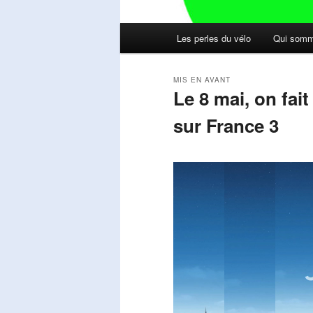
Menu
Les perles du vélo
Qui somm
principal
MIS EN AVANT
Le 8 mai, on fai
sur France 3
Publié le
mai 11, 2026
par
Steph
Lecteur
vidéo