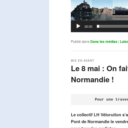
00:00
Publié dans
Dans les médias
|
Lais
MIS EN AVANT
Le 8 mai : On fa
Normandie !
Publié le
avril 18, 2026
par
Steph
Pour une trave
Le collectif LH Vélorution s’
Pont de Normandie le vendre