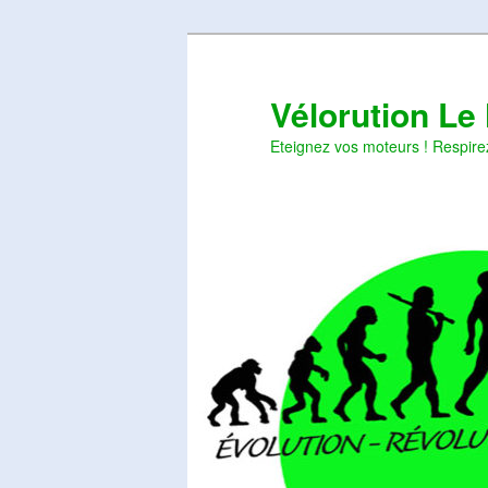
Aller
Aller
au
au
contenu
contenu
Vélorution Le
principal
secondaire
Eteignez vos moteurs ! Respire