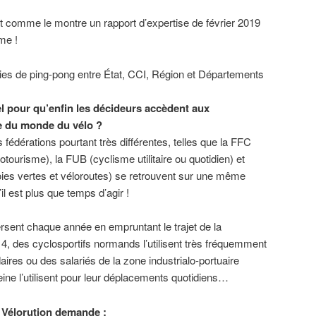
nt comme le montre un rapport d’expertise de février 2019
me !
ies de ping-pong entre État, CCI, Région et Départements
el pour qu’enfin les décideurs accèdent aux
e du monde du vélo ?
s fédérations pourtant très différentes, telles que la FFC
otourisme), la FUB (cyclisme utilitaire ou quotidien) et
oies vertes et véloroutes) se retrouvent sur une même
il est plus que temps d’agir !
rsent chaque année en empruntant le trajet de la
 4, des cyclosportifs normands l’utilisent très fréquemment
ires ou des salariés de la zone industrialo-portuaire
Seine l’utilisent pour leur déplacements quotidiens…
H Vélorution demande :