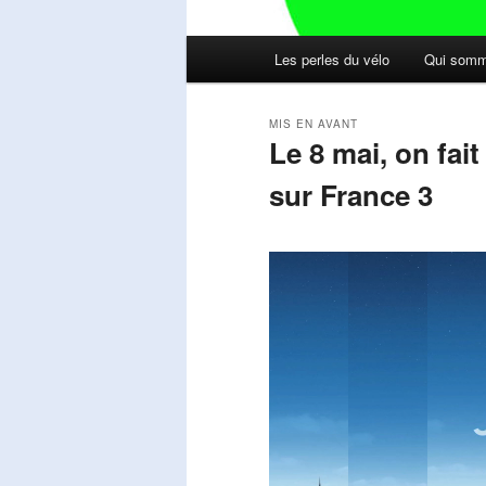
Menu
Les perles du vélo
Qui somm
principal
MIS EN AVANT
Le 8 mai, on fai
sur France 3
Publié le
mai 11, 2026
par
Steph
Lecteur
vidéo