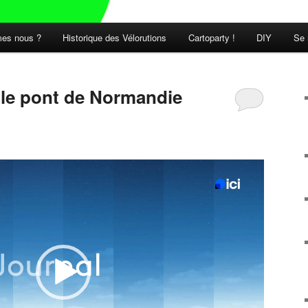
es nous ?
Historique des Vélorutions
Cartoparty !
DIY
Se 
t le pont de Normandie