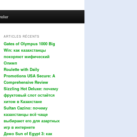
relier
ARTICLES RÉCENTS
Gates of Olympus 1000 Big
Win: как казахстанцы
покоряют мифический
Олимп
Roulette with Daily
Promotions USA Secure: A
Comprehensive Review
Sizzling Hot Deluxe: почему
фруктовый слот остаётся
хитом в Казахстане
Sultan Cazino: почему
казахстанцы всё чаще
выбирают его для азартных
игр в интернете
Демо Sun of Egypt 3: как