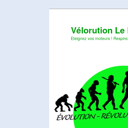
Aller
Aller
au
au
contenu
contenu
Vélorution Le
principal
secondaire
Eteignez vos moteurs ! Respire