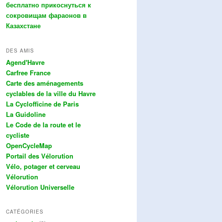
бесплатно прикоснуться к
сокровищам фараонов в
Казахстане
DES AMIS
Agend'Havre
Carfree France
Carte des aménagements
cyclables de la ville du Havre
La Cyclofficine de Paris
La Guidoline
Le Code de la route et le
cycliste
OpenCycleMap
Portail des Vélorution
Vélo, potager et cerveau
Vélorution
Vélorution Universelle
CATÉGORIES