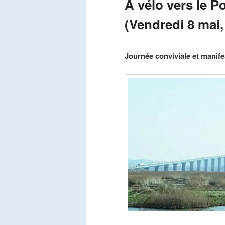
A vélo vers le P
(Vendredi 8 mai,
Publié le
mars 29, 2026
par
Steph
Journée conviviale et manifes