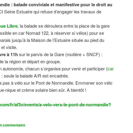
ndie : balade conviviale et manifestive
pour le droit au
CI Seine Estuaire qui refuse d’engager les travaux de
.
ue Libre
, la balade se déroulera entre la place de la gare
sible en car Nomad 122, à réserver si vélos) pour se
 marais jusqu’à la Maison de l’Estuaire située au pied du
t visite.
vre à 11h
sur le parvis de la Gare (routière + SNCF) :
 la région et départ en groupe.
n autonomie, chacun s’organise pour venir et participer (
car
n) : seule la balade A/R est encadrée.
dra pas à vélo sur le Pont de Normandie. Emmener son vélo
ue-nique et crème solaire bien sûr. A bientôt !
com/fr/af3v/events/a-velo-vers-le-pont-de-normandie?
un commentaire