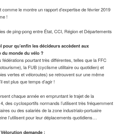
nt comme le montre un rapport d’expertise de février 2019
me !
ies de ping-pong entre État, CCI, Région et Départements
el pour qu’enfin les décideurs accèdent aux
e du monde du vélo ?
s fédérations pourtant très différentes, telles que la FFC
otourisme), la FUB (cyclisme utilitaire ou quotidien) et
oies vertes et véloroutes) se retrouvent sur une même
il est plus que temps d’agir !
rsent chaque année en empruntant le trajet de la
 4, des cyclosportifs normands l’utilisent très fréquemment
ires ou des salariés de la zone industrialo-portuaire
Seine l’utilisent pour leur déplacements quotidiens…
H Vélorution demande :