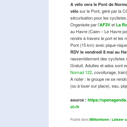
A vélo vers le Pont de Norma
vélo
sur le Pont, géré par la C
sécurisation pour les cyclistes
Organisée par l’
AF3V
et
La Ro
au Havre (Caen – Le Havre pos
rendre à travers le port et les
Pont (15 km) avec pique-nique e
RDV le vendredi 8 mai au Ha
rassemblement des cyclistes de
Gratuit. Adultes et ados sont e
Nomad 122
, covoiturage, trai
A noter : le groupe ne se ren
(ou à louer sur place), eau, piq
source :
https://openagenda.
cl=fr
Publié dans
Militantisme
|
Laisser 