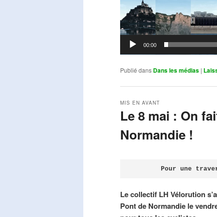
00:00
Publié dans
Dans les médias
|
Lais
MIS EN AVANT
Le 8 mai : On fa
Normandie !
Publié le
avril 18, 2026
par
Steph
Pour une trave
Le collectif LH Vélorution s’
Pont de Normandie le vendre