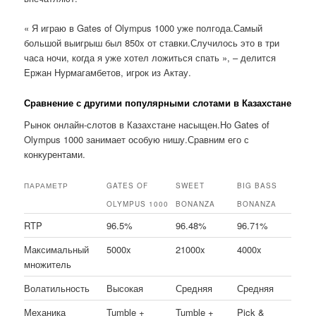
« Я играю в Gates of Olympus 1000 уже полгода.Самый
большой выигрыш был 850x от ставки.Случилось это в три
часа ночи, когда я уже хотел ложиться спать », – делится
Ержан Нурмагамбетов, игрок из Актау.
Сравнение с другими популярными слотами в Казахстане
Рынок онлайн-слотов в Казахстане насыщен.Но Gates of
Olympus 1000 занимает особую нишу.Сравним его с
конкурентами.
ПАРАМЕТР
GATES OF
SWEET
BIG BASS
OLYMPUS 1000
BONANZA
BONANZA
RTP
96.5%
96.48%
96.71%
Максимальный
5000x
21000x
4000x
множитель
Волатильность
Высокая
Средняя
Средняя
Механика
Tumble +
Tumble +
Pick &