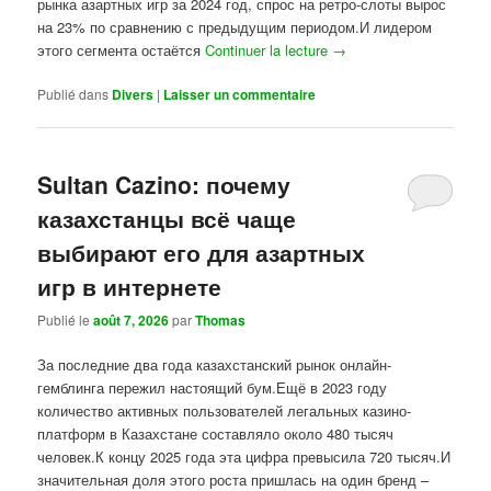
рынка азартных игр за 2024 год, спрос на ретро-слоты вырос
на 23% по сравнению с предыдущим периодом.И лидером
этого сегмента остаётся
Continuer la lecture
→
Publié dans
Divers
|
Laisser un commentaire
Sultan Cazino: почему
казахстанцы всё чаще
выбирают его для азартных
игр в интернете
Publié le
août 7, 2026
par
Thomas
За последние два года казахстанский рынок онлайн-
гемблинга пережил настоящий бум.Ещё в 2023 году
количество активных пользователей легальных казино-
платформ в Казахстане составляло около 480 тысяч
человек.К концу 2025 года эта цифра превысила 720 тысяч.И
значительная доля этого роста пришлась на один бренд –