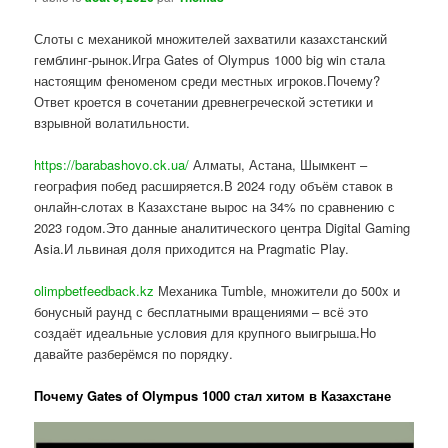
Слоты с механикой множителей захватили казахстанский
гемблинг-рынок.Игра Gates of Olympus 1000 big win стала
настоящим феноменом среди местных игроков.Почему?
Ответ кроется в сочетании древнегреческой эстетики и
взрывной волатильности.
https://barabashovo.ck.ua/
Алматы, Астана, Шымкент –
география побед расширяется.В 2024 году объём ставок в
онлайн-слотах в Казахстане вырос на 34% по сравнению с
2023 годом.Это данные аналитического центра Digital Gaming
Asia.И львиная доля приходится на Pragmatic Play.
olimpbetfeedback.kz
Механика Tumble, множители до 500x и
бонусный раунд с бесплатными вращениями – всё это
создаёт идеальные условия для крупного выигрыша.Но
давайте разберёмся по порядку.
Почему Gates of Olympus 1000 стал хитом в Казахстане