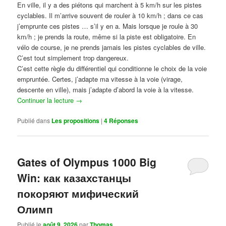
En ville, il y a des piétons qui marchent à 5 km/h sur les pistes
cyclables. Il m’arrive souvent de rouler à 10 km/h ; dans ce cas
j’emprunte ces pistes … s’il y en a. Mais lorsque je roule à 30
km/h ; je prends la route, même si la piste est obligatoire. En
vélo de course, je ne prends jamais les pistes cyclables de ville.
C’est tout simplement trop dangereux.
C’est cette règle du différentiel qui conditionne le choix de la voie
empruntée. Certes, j’adapte ma vitesse à la voie (virage,
descente en ville), mais j’adapte d’abord la voie à la vitesse.
Continuer la lecture
→
Publié dans
Les propositions
|
4
Réponses
Gates of Olympus 1000 Big
Win: как казахстанцы
покоряют мифический
Олимп
Publié le
août 9, 2026
par
Thomas