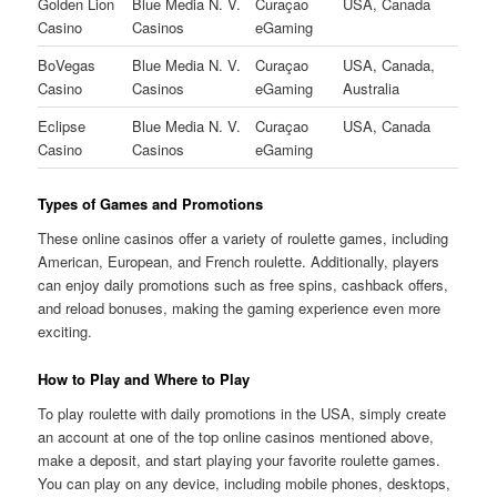
Golden Lion
Blue Media N. V.
Curaçao
USA, Canada
Casino
Casinos
eGaming
BoVegas
Blue Media N. V.
Curaçao
USA, Canada,
Casino
Casinos
eGaming
Australia
Eclipse
Blue Media N. V.
Curaçao
USA, Canada
Casino
Casinos
eGaming
Types of Games and Promotions
These online casinos offer a variety of roulette games, including
American, European, and French roulette. Additionally, players
can enjoy daily promotions such as free spins, cashback offers,
and reload bonuses, making the gaming experience even more
exciting.
How to Play and Where to Play
To play roulette with daily promotions in the USA, simply create
an account at one of the top online casinos mentioned above,
make a deposit, and start playing your favorite roulette games.
You can play on any device, including mobile phones, desktops,