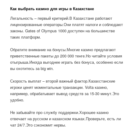
Как выбрать казино для игры в Казахстане
Легальность – первый критерий.В Казахстане работают
лицензированные операторы.Они платят налоги и соблюдают
законы. Gates of Olympus 1000 доступен на большинстве
таких платформ.
Обратите внимание на бонусы.Многие казино предлагают
приветственные пакеты до 200 000 тенге.Но читайте условия
отыгрыша.Иногда выгоднее играть без бонуса, особенно если
вы охотитесь за big win.
Скорость выплат – второй важный фактор.Казахстанские
игроки ценят моментальные транзакции. Volta казино,
например, обрабатывает вывод средств за 15-30 минут.Это
удобно.
Не забывайте про службу поддержки.Хорошее казино
отвечает на русском и казахском языках.Проверьте, есть ли
чат 24/7.Это сэкономит нервы.