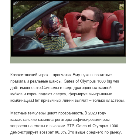
Казахстанский игрок – прагматик.Ему нужны понятные
правила и реальные шансы. Gates of Olympus 1000 big win
даёт именно это.Символы в виде драгоценных камней,
кубков и корон падают сверху, формируя выигрышные
комбинации.Нет привычных линий выплат – только кластеры.
Местные гемблеры ценят прозрачность.В 2023 году
казахстанские казино-агрегаторы зафиксировали рост
запросов на слоты с высоким RTP. Gates of Olympus 1000
демонстрирует возврат 96.5%.Это выше среднего по рынку.