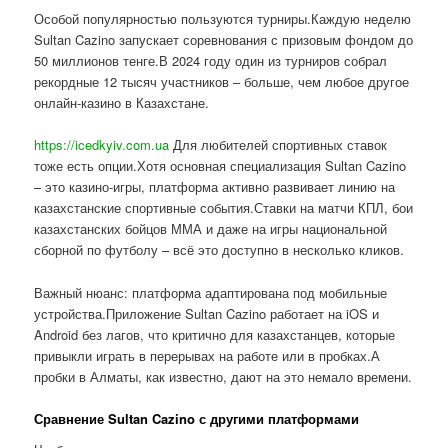
Особой популярностью пользуются турниры.Каждую неделю
Sultan Cazino запускает соревнования с призовым фондом до
50 миллионов тенге.В 2024 году один из турниров собрал
рекордные 12 тысяч участников – больше, чем любое другое
онлайн-казино в Казахстане.
https://icedkyiv.com.ua
Для любителей спортивных ставок
тоже есть опции.Хотя основная специализация Sultan Cazino
– это казино-игры, платформа активно развивает линию на
казахстанские спортивные события.Ставки на матчи КПЛ, бои
казахстанских бойцов ММА и даже на игры национальной
сборной по футболу – всё это доступно в несколько кликов.
Важный нюанс: платформа адаптирована под мобильные
устройства.Приложение Sultan Cazino работает на iOS и
Android без лагов, что критично для казахстанцев, которые
привыкли играть в перерывах на работе или в пробках.А
пробки в Алматы, как известно, дают на это немало времени.
Сравнение Sultan Cazino с другими платформами