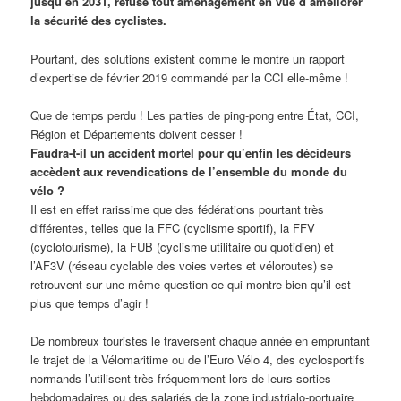
jusqu’en 2031, refuse tout aménagement en vue d’améliorer
la sécurité des cyclistes.
Pourtant, des solutions existent comme le montre un rapport
d’expertise de février 2019 commandé par la CCI elle-même !
Que de temps perdu ! Les parties de ping-pong entre État, CCI,
Région et Départements doivent cesser !
Faudra-t-il un accident mortel pour qu’enfin les décideurs
accèdent aux revendications de l’ensemble du monde du
vélo ?
Il est en effet rarissime que des fédérations pourtant très
différentes, telles que la FFC (cyclisme sportif), la FFV
(cyclotourisme), la FUB (cyclisme utilitaire ou quotidien) et
l’AF3V (réseau cyclable des voies vertes et véloroutes) se
retrouvent sur une même question ce qui montre bien qu’il est
plus que temps d’agir !
De nombreux touristes le traversent chaque année en empruntant
le trajet de la Vélomaritime ou de l’Euro Vélo 4, des cyclosportifs
normands l’utilisent très fréquemment lors de leurs sorties
hebdomadaires ou des salariés de la zone industrialo-portuaire