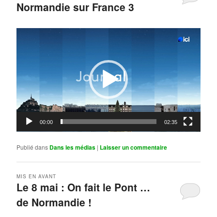
Normandie sur France 3
Publié le
mai 11, 2026
par
Steph
Lecteur
vidéo
00:00
02:35
Publié dans
Dans les médias
|
Laisser un commentaire
MIS EN AVANT
Le 8 mai : On fait le Pont …
de Normandie !