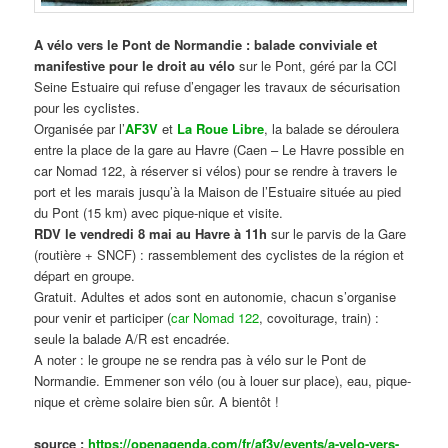
A vélo vers le Pont de Normandie : balade conviviale et
manifestive
pour le droit au vélo
sur le Pont, géré par la CCI
Seine Estuaire qui refuse d’engager les travaux de sécurisation
pour les cyclistes.
Organisée par l’
AF3V
et
La Roue Libre
, la balade se déroulera
entre la place de la gare au Havre (Caen – Le Havre possible en
car Nomad 122, à réserver si vélos) pour se rendre à travers le
port et les marais jusqu’à la Maison de l’Estuaire située au pied
du Pont (15 km) avec pique-nique et visite.
RDV le vendredi 8 mai au Havre à 11h
sur le parvis de la Gare
(routière + SNCF) : rassemblement des cyclistes de la région et
départ en groupe.
Gratuit. Adultes et ados sont en autonomie, chacun s’organise
pour venir et participer (
car Nomad 122
, covoiturage, train) :
seule la balade A/R est encadrée.
A noter : le groupe ne se rendra pas à vélo sur le Pont de
Normandie. Emmener son vélo (ou à louer sur place), eau, pique-
nique et crème solaire bien sûr. A bientôt !
source :
https://openagenda.com/fr/af3v/events/a-velo-vers-