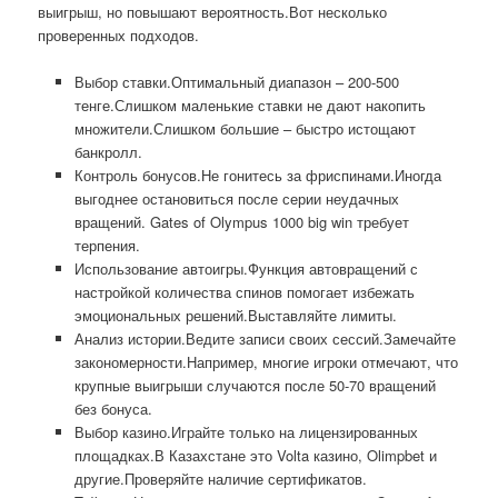
выигрыш, но повышают вероятность.Вот несколько
проверенных подходов.
Выбор ставки.Оптимальный диапазон – 200-500
тенге.Слишком маленькие ставки не дают накопить
множители.Слишком большие – быстро истощают
банкролл.
Контроль бонусов.Не гонитесь за фриспинами.Иногда
выгоднее остановиться после серии неудачных
вращений. Gates of Olympus 1000 big win требует
терпения.
Использование автоигры.Функция автовращений с
настройкой количества спинов помогает избежать
эмоциональных решений.Выставляйте лимиты.
Анализ истории.Ведите записи своих сессий.Замечайте
закономерности.Например, многие игроки отмечают, что
крупные выигрыши случаются после 50-70 вращений
без бонуса.
Выбор казино.Играйте только на лицензированных
площадках.В Казахстане это Volta казино, Olimpbet и
другие.Проверяйте наличие сертификатов.