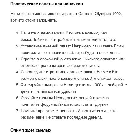
Практические советы для новичков
Если вы только начинаете играть в Gates of Olympus 1000,
вот что стоит запомнить.
Начните с демо-версии.Изучите механику без
риска.Поймите, как работают множители и Tumble.
Установите дневной лимит.Например, 5000 тенге.Если
проиграли – остановитесь.Завтра будет новый день.
Играйте в спокойной обстановке.Никакого алкоголя или
отвлекающих факторов.Сосредоточьтесь.
Используйте стратегию « одна ставка ».Не меняйте
размер ставки после каждого спина.Это снижает хаос.
Фиксируйте выигрыши.Если достигли 1000x – забирайте
деньги.Не пытайтесь удвоить.
Изучайте отзывы.Перед регистрацией в казино
почитайте форумы.Узнайте, как платят другим.
Помните про ответственность.Азартные игры – это
развлечение.Не ставьте последние деньги.
Олимп ждёт смелых