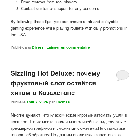
Read reviews from real players
Contact customer support for any concerns
By following these tips, you can ensure a fair and enjoyable
gaming experience while playing roulette with daily promotions in
the USA.
Publié dans
Divers
|
Laisser un commentaire
Sizzling Hot Deluxe: почему
фруктовый слот остаётся
хитом в Казахстане
Publié le
août 7, 2026
par
Thomas
Многие думают, что классические игровые автоматы ушли в
прошлое.Что их место заняли многолинейные видеослоты с
трёхмерной графикой и сложными сюжетами.Но статистика
говорит об обратном.По данным аналитики казахстанского