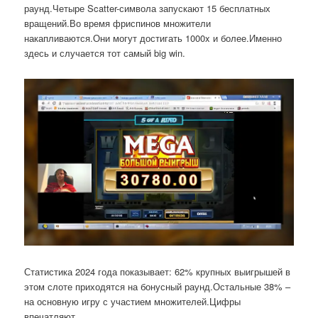
раунд.Четыре Scatter-символа запускают 15 бесплатных
вращений.Во время фриспинов множители
накапливаются.Они могут достигать 1000x и более.Именно
здесь и случается тот самый big win.
Статистика 2024 года показывает: 62% крупных выигрышей в
этом слоте приходятся на бонусный раунд.Остальные 38% –
на основную игру с участием множителей.Цифры
впечатляют.