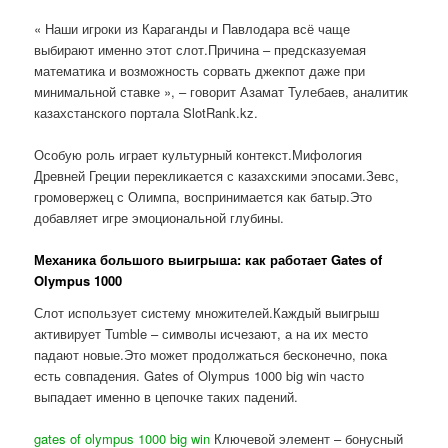
« Наши игроки из Караганды и Павлодара всё чаще
выбирают именно этот слот.Причина – предсказуемая
математика и возможность сорвать джекпот даже при
минимальной ставке », – говорит Азамат Тулебаев, аналитик
казахстанского портала SlotRank.kz.
Особую роль играет культурный контекст.Мифология
Древней Греции перекликается с казахскими эпосами.Зевс,
громовержец с Олимпа, воспринимается как батыр.Это
добавляет игре эмоциональной глубины.
Механика большого выигрыша: как работает Gates of
Olympus 1000
Слот использует систему множителей.Каждый выигрыш
активирует Tumble – символы исчезают, а на их место
падают новые.Это может продолжаться бесконечно, пока
есть совпадения. Gates of Olympus 1000 big win часто
выпадает именно в цепочке таких падений.
gates of olympus 1000 big win
Ключевой элемент – бонусный