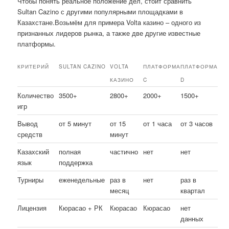
Чтобы понять реальное положение дел, стоит сравнить
Sultan Cazino с другими популярными площадками в
Казахстане.Возьмём для примера Volta казино – одного из
признанных лидеров рынка, а также две другие известные
платформы.
КРИТЕРИЙ
SULTAN CAZINO
VOLTA
ПЛАТФОРМА
ПЛАТФОРМА
КАЗИНО
C
D
Количество
3500+
2800+
2000+
1500+
игр
Вывод
от 5 минут
от 15
от 1 часа
от 3 часов
средств
минут
Казахский
полная
частично
нет
нет
язык
поддержка
Турниры
еженедельные
раз в
нет
раз в
месяц
квартал
Лицензия
Кюрасао + РК
Кюрасао
Кюрасао
нет
данных