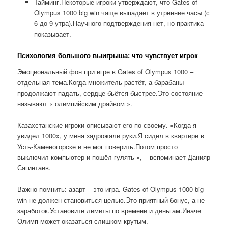
Тайминг.Некоторые игроки утверждают, что Gates of
Olympus 1000 big win чаще выпадает в утренние часы (с
6 до 9 утра).Научного подтверждения нет, но практика
показывает.
Психология большого выигрыша: что чувствует игрок
Эмоциональный фон при игре в Gates of Olympus 1000 –
отдельная тема.Когда множитель растёт, а барабаны
продолжают падать, сердце бьётся быстрее.Это состояние
называют « олимпийским драйвом ».
Казахстанские игроки описывают его по-своему. »Когда я
увидел 1000x, у меня задрожали руки.Я сидел в квартире в
Усть-Каменогорске и не мог поверить.Потом просто
выключил компьютер и пошёл гулять », – вспоминает Данияр
Сагинтаев.
Важно помнить: азарт – это игра. Gates of Olympus 1000 big
win не должен становиться целью.Это приятный бонус, а не
заработок.Установите лимиты по времени и деньгам.Иначе
Олимп может оказаться слишком крутым.