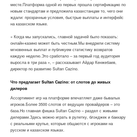
месте.Платформа одной из первых прошла сертификацию по
новым стандартам и предложила казахстанцам то, чего они
ждали: прозрачные условия, быстрые выплаты и интерфейс
на казахском языке.
« Когда мы запускались, главной задачей было показать:
онлайн-казино может быть честным.Мы внедрили систему
мгновенных выплат и публикуем статистику возвратов
каждую неделю.Это сработало – за первый год аудитория
выросла в три раза », – рассказывает Айдар Кенжебаев,
директор по развитию Sultan Cazino.
Что предлагает Sultan Cazino: от слотов до живых
дилеров
Ассортимент игр на платформе впечатляет даже бывалых
игроков.Более 3500 слотов от ведущих провайдеров – это
база.Но главная фишка Sultan Cazino – раздел с живыми
дилерами.Здесь можно играть в рулетку, блэкджек и баккару
с реальными крупье, которые общаются с игроками на
русском и казахском языках.