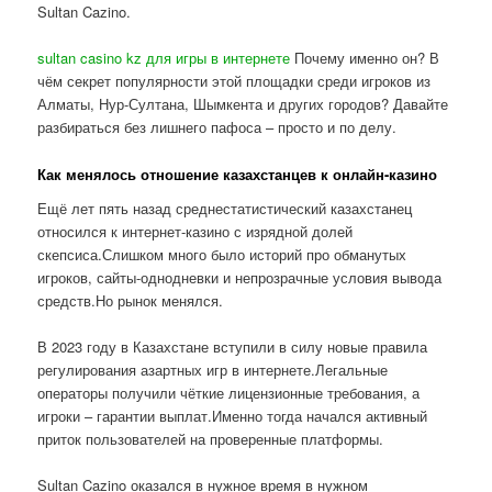
Sultan Cazino.
sultan casino kz для игры в интернете
Почему именно он? В
чём секрет популярности этой площадки среди игроков из
Алматы, Нур-Султана, Шымкента и других городов? Давайте
разбираться без лишнего пафоса – просто и по делу.
Как менялось отношение казахстанцев к онлайн-казино
Ещё лет пять назад среднестатистический казахстанец
относился к интернет-казино с изрядной долей
скепсиса.Слишком много было историй про обманутых
игроков, сайты-однодневки и непрозрачные условия вывода
средств.Но рынок менялся.
В 2023 году в Казахстане вступили в силу новые правила
регулирования азартных игр в интернете.Легальные
операторы получили чёткие лицензионные требования, а
игроки – гарантии выплат.Именно тогда начался активный
приток пользователей на проверенные платформы.
Sultan Cazino оказался в нужное время в нужном