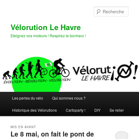
Aller
Aller
au
au
Rech
contenu
contenu
principal
secondaire
Vélorution Le Havre
Eteignez vos moteurs ! Respirez le bonheur !
Menu
Les perles du vélo
Qui sommes nous ?
principal
Historique des Vélorutions
Cartoparty !
DIY
Se relier
MIS EN AVANT
Le 8 mai, on fait le pont de