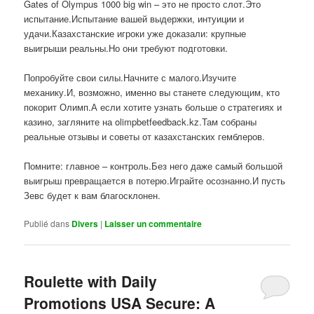
Gates of Olympus 1000 big win – это не просто слот.Это
испытание.Испытание вашей выдержки, интуиции и
удачи.Казахстанские игроки уже доказали: крупные
выигрыши реальны.Но они требуют подготовки.
Попробуйте свои силы.Начните с малого.Изучите
механику.И, возможно, именно вы станете следующим, кто
покорит Олимп.А если хотите узнать больше о стратегиях и
казино, загляните на olimpbetfeedback.kz.Там собраны
реальные отзывы и советы от казахстанских гемблеров.
Помните: главное – контроль.Без него даже самый большой
выигрыш превращается в потерю.Играйте осознанно.И пусть
Зевс будет к вам благосклонен.
Publié dans
Divers
|
Laisser un commentaire
Roulette with Daily
Promotions USA Secure: A