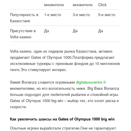
множители
множители
Click
Популярность в
1-е место
3-е место
5-е место
Казахстане
Присутствие в
Да
Да
Да
Volta казино
Volta казино, один из лидеров рынка Казахстана, активно
продвигает Gates of Olympus 1000.Платформа предлагает
эксклюзивные турниры с призовым фондом до 10 миллионов
тенге.Это стимулирует интерес.
Sweet Bonanza славится огромными
digitalsouvenirs.fr
множителями, но его волатильность ниже. Big Bass Bonanza
больше подходит для любителей рыбалки и спокойной игры.
Gates of Olympus 1000 big win – выбор тех, кто хочет риска и
скорости.
Как увеличить шансы на Gates of Olympus 1000 big win
Опытные игроки выработали стратегии.Они не гарантируют