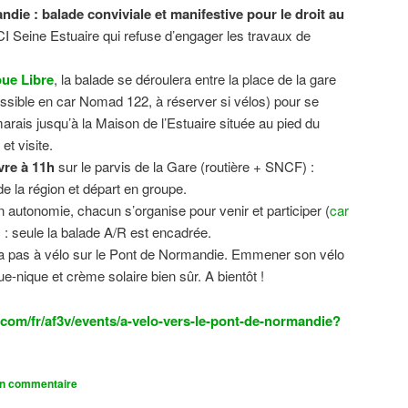
ndie : balade conviviale et manifestive
pour le droit au
CI Seine Estuaire qui refuse d’engager les travaux de
.
ue Libre
, la balade se déroulera entre la place de la gare
sible en car Nomad 122, à réserver si vélos) pour se
 marais jusqu’à la Maison de l’Estuaire située au pied du
t visite.
vre à 11h
sur le parvis de la Gare (routière + SNCF) :
 la région et départ en groupe.
n autonomie, chacun s’organise pour venir et participer (
car
n) : seule la balade A/R est encadrée.
dra pas à vélo sur le Pont de Normandie. Emmener son vélo
ue-nique et crème solaire bien sûr. A bientôt !
com/fr/af3v/events/a-velo-vers-le-pont-de-normandie?
un commentaire