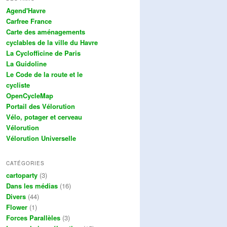
Agend'Havre
Carfree France
Carte des aménagements
cyclables de la ville du Havre
La Cyclofficine de Paris
La Guidoline
Le Code de la route et le
cycliste
OpenCycleMap
Portail des Vélorution
Vélo, potager et cerveau
Vélorution
Vélorution Universelle
CATÉGORIES
cartoparty
(3)
Dans les médias
(16)
Divers
(44)
Flower
(1)
Forces Parallèles
(3)