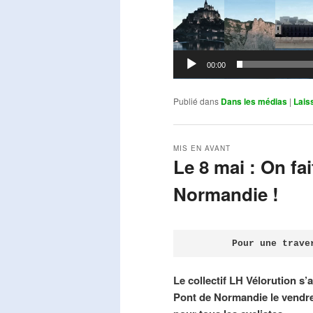
00:00
Publié dans
Dans les médias
|
Lais
MIS EN AVANT
Le 8 mai : On fa
Normandie !
Publié le
avril 18, 2026
par
Steph
Pour une trave
Le collectif LH Vélorution s’
Pont de Normandie le vendre