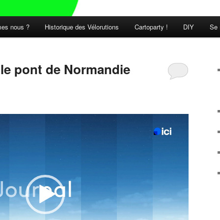
es nous ?
Historique des Vélorutions
Cartoparty !
DIY
Se 
t le pont de Normandie