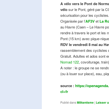
A vélo vers le Pont de Norma
vélo
sur le Pont, géré par la C
sécurisation pour les cyclistes
Organisée par l’
AF3V
et
La Ro
au Havre (Caen – Le Havre pos
rendre à travers le port et les
Pont (15 km) avec pique-nique e
RDV le vendredi 8 mai au Ha
rassemblement des cyclistes de
Gratuit. Adultes et ados sont e
Nomad 122
, covoiturage, trai
A noter : le groupe ne se ren
(ou à louer sur place), eau, piq
source :
https://openagenda.
cl=fr
Publié dans
Militantisme
|
Laisser 