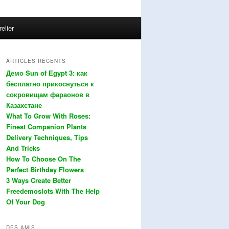
relier
ARTICLES RÉCENTS
Демо Sun of Egypt 3: как
бесплатно прикоснуться к
сокровищам фараонов в
Казахстане
What To Grow With Roses:
Finest Companion Plants
Delivery Techniques, Tips
And Tricks
How To Choose On The
Perfect Birthday Flowers
3 Ways Create Better
Freedemoslots With The Help
Of Your Dog
DES AMIS