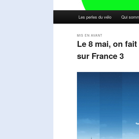
Menu
Les perles du vélo
Qui somm
principal
MIS EN AVANT
Le 8 mai, on fai
sur France 3
Publié le
mai 11, 2026
par
Steph
Lecteur
vidéo