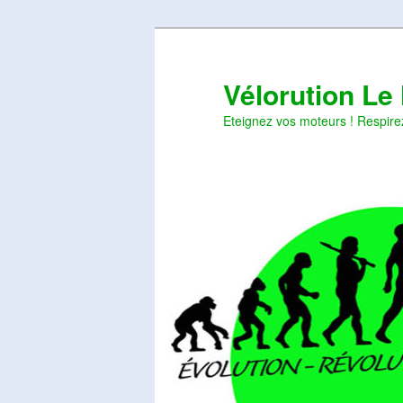
Aller
Aller
au
au
contenu
contenu
Vélorution Le
principal
secondaire
Eteignez vos moteurs ! Respire