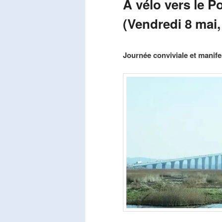
A vélo vers le P
(Vendredi 8 mai,
Publié le
mars 29, 2026
par
Steph
Journée conviviale et manifes