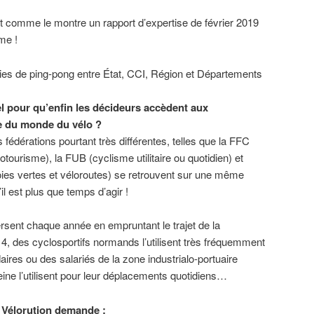
nt comme le montre un rapport d’expertise de février 2019
me !
ies de ping-pong entre État, CCI, Région et Départements
el pour qu’enfin les décideurs accèdent aux
e du monde du vélo ?
s fédérations pourtant très différentes, telles que la FFC
otourisme), la FUB (cyclisme utilitaire ou quotidien) et
oies vertes et véloroutes) se retrouvent sur une même
il est plus que temps d’agir !
rsent chaque année en empruntant le trajet de la
 4, des cyclosportifs normands l’utilisent très fréquemment
ires ou des salariés de la zone industrialo-portuaire
Seine l’utilisent pour leur déplacements quotidiens…
H Vélorution demande :