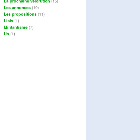
La prochaine vélorution
(15)
Les annonces
(19)
Les propositions
(11)
Lists
(1)
Militantisme
(7)
Un
(1)