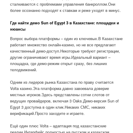
сталкиваются с проблемами управления банкроллом.Они
более осознанно подходят к ставкам и реже уходят в минус.
Где найти демо Sun of Egypt 3 в Казахстане: площадки и
нюансы
Вопрос выбора платформы – один из ключевых.В Казахстане
работает множество онлайн-казино, но не все предлагают
качественный демо-доступ.Некоторые требуют регистрации,
другие ограничивают время игры.Идеальный вариант –
площадка, где демо-режим открыт сразу, без лишних
телодвижений.
Одним из лидеров рынка Казахстана по праву считается
Volta казино.Эта платформа давно завоевала доверие
местных игроков.Здесь представлены сотни слотов от
ведущих провайдеров, включая 3 Oaks.Демо-версия Sun of
Egypt 3 доступна в один клик.Никаких СМС, никаких
верификаций.Просто заходите и играете.
Ещё один плюс Volta – адаптация под казахстанские
реалии.Интерфейс полностью на русском и казахском