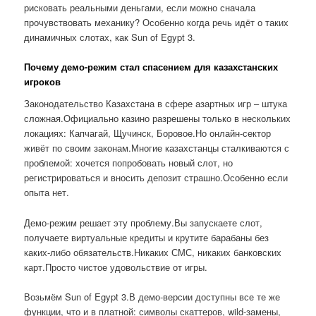
рисковать реальными деньгами, если можно сначала
прочувствовать механику? Особенно когда речь идёт о таких
динамичных слотах, как Sun of Egypt 3.
Почему демо-режим стал спасением для казахстанских
игроков
Законодательство Казахстана в сфере азартных игр – штука
сложная.Официально казино разрешены только в нескольких
локациях: Капчагай, Щучинск, Боровое.Но онлайн-сектор
живёт по своим законам.Многие казахстанцы сталкиваются с
проблемой: хочется попробовать новый слот, но
регистрироваться и вносить депозит страшно.Особенно если
опыта нет.
Демо-режим решает эту проблему.Вы запускаете слот,
получаете виртуальные кредиты и крутите барабаны без
каких-либо обязательств.Никаких СМС, никаких банковских
карт.Просто чистое удовольствие от игры.
Возьмём Sun of Egypt 3.В демо-версии доступны все те же
функции, что и в платной: символы скаттеров, wild-замены,