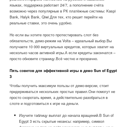
языках, поддержка работает 24/7, а пополнение счёта
возможно через популярные в РК платёжные системы: Kaspi
Bank, Halyk Bank, Qiwi.Для тех, кто решит перейти на
реальные ставки, это очень удобно.
Но если вы хотите просто протестировать слот без
обязательств, демо-режим на Volta – идеальный выбор.Вы
получаете 10 000 виртуальных кредитов, которых хватит на
несколько часов активной игры.А если кредиты закончатся –
просто обновите страницу.Всё честно и прозрачно.
Пять советов для эффективной игры в демо Sun of Egypt
3
Чтобы получить максимум пользы от демо-версии, стоит
придерживаться нескольких простых правил.Они помогут не
просто скоротать время, а действительно разобраться в
слоте и подготовиться к игре на деньги.
Изучите таблицу выплат до начала вращений.В Sun of
Egypt 3 есть скрытые нюансы: например, символ