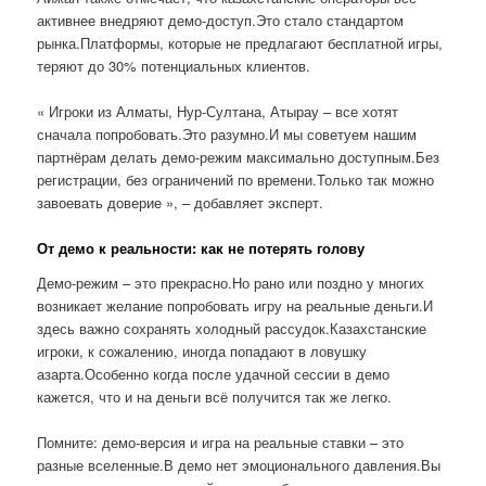
активнее внедряют демо-доступ.Это стало стандартом
рынка.Платформы, которые не предлагают бесплатной игры,
теряют до 30% потенциальных клиентов.
« Игроки из Алматы, Нур-Султана, Атырау – все хотят
сначала попробовать.Это разумно.И мы советуем нашим
партнёрам делать демо-режим максимально доступным.Без
регистрации, без ограничений по времени.Только так можно
завоевать доверие », – добавляет эксперт.
От демо к реальности: как не потерять голову
Демо-режим – это прекрасно.Но рано или поздно у многих
возникает желание попробовать игру на реальные деньги.И
здесь важно сохранять холодный рассудок.Казахстанские
игроки, к сожалению, иногда попадают в ловушку
азарта.Особенно когда после удачной сессии в демо
кажется, что и на деньги всё получится так же легко.
Помните: демо-версия и игра на реальные ставки – это
разные вселенные.В демо нет эмоционального давления.Вы