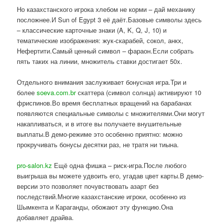
Но казахстанского игрока хлебом не корми – дай механику
посложнее.И Sun of Egypt 3 её даёт.Базовые символы здесь
– классические карточные знаки (A, K, Q, J, 10) и
тематические изображения: жук-скарабей, сокол, анкх,
Нефертити.Самый ценный символ – фараон.Если собрать
пять таких на линии, множитель ставки достигает 50x.
Отдельного внимания заслуживает бонусная игра.Три и
более
soeva.com.br
скаттера (символ солнца) активируют 10
фриспинов.Во время бесплатных вращений на барабанах
появляются специальные символы с множителями.Они могут
накапливаться, и в итоге вы получаете внушительные
выплаты.В демо-режиме это особенно приятно: можно
прокручивать бонусы десятки раз, не тратя ни тиына.
pro-salon.kz
Ещё одна фишка – риск-игра.После любого
выигрыша вы можете удвоить его, угадав цвет карты.В демо-
версии это позволяет почувствовать азарт без
последствий.Многие казахстанские игроки, особенно из
Шымкента и Караганды, обожают эту функцию.Она
добавляет драйва.