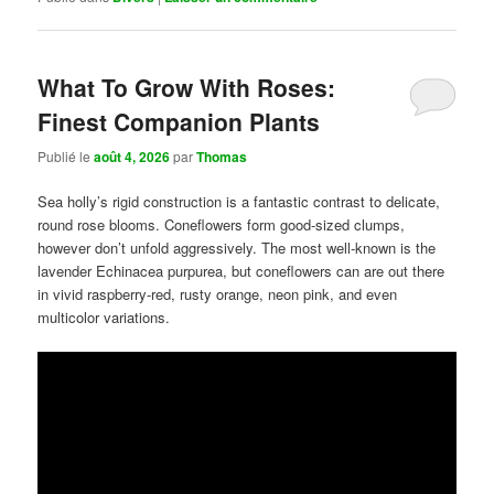
What To Grow With Roses:
Finest Companion Plants
Publié le
août 4, 2026
par
Thomas
Sea holly’s rigid construction is a fantastic contrast to delicate,
round rose blooms. Coneflowers form good-sized clumps,
however don’t unfold aggressively. The most well-known is the
lavender Echinacea purpurea, but coneflowers can are out there
in vivid raspberry-red, rusty orange, neon pink, and even
multicolor variations.