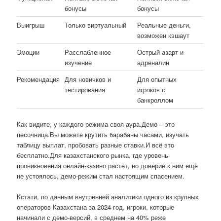
бонусы
бонусы
Выигрыш
Только виртуальный
Реальные деньги,
возможен кэшаут
Эмоции
Расслабленное
Острый азарт и
изучение
адреналин
Рекомендация
Для новичков и
Для опытных
тестирования
игроков с
банкроллом
Как видите, у каждого режима своя аура.Демо – это
песочница.Вы можете крутить барабаны часами, изучать
таблицу выплат, пробовать разные ставки.И всё это
бесплатно.Для казахстанского рынка, где уровень
проникновения онлайн-казино растёт, но доверие к ним ещё
не устоялось, демо-режим стал настоящим спасением.
Кстати, по данным внутренней аналитики одного из крупных
операторов Казахстана за 2024 год, игроки, которые
начинали с демо-версий, в среднем на 40% реже