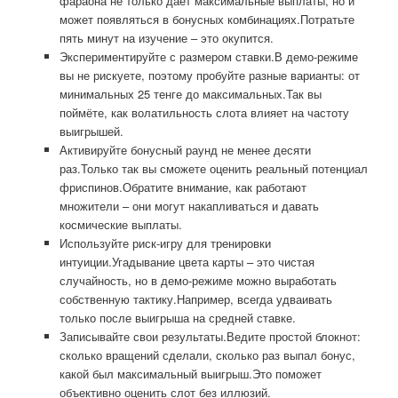
фараона не только даёт максимальные выплаты, но и
может появляться в бонусных комбинациях.Потратьте
пять минут на изучение – это окупится.
Экспериментируйте с размером ставки.В демо-режиме
вы не рискуете, поэтому пробуйте разные варианты: от
минимальных 25 тенге до максимальных.Так вы
поймёте, как волатильность слота влияет на частоту
выигрышей.
Активируйте бонусный раунд не менее десяти
раз.Только так вы сможете оценить реальный потенциал
фриспинов.Обратите внимание, как работают
множители – они могут накапливаться и давать
космические выплаты.
Используйте риск-игру для тренировки
интуиции.Угадывание цвета карты – это чистая
случайность, но в демо-режиме можно выработать
собственную тактику.Например, всегда удваивать
только после выигрыша на средней ставке.
Записывайте свои результаты.Ведите простой блокнот:
сколько вращений сделали, сколько раз выпал бонус,
какой был максимальный выигрыш.Это поможет
объективно оценить слот без иллюзий.