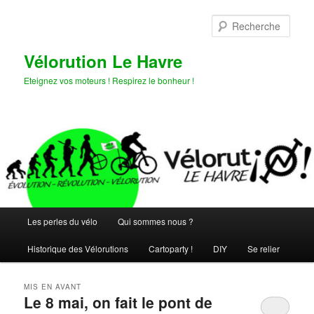
Aller
Aller
au
au
Rech
contenu
contenu
principal
secondaire
Vélorution Le Havre
Eteignez vos moteurs ! Respirez le bonheur !
Menu
Les perles du vélo
Qui sommes nous ?
principal
Historique des Vélorutions
Cartoparty !
DIY
Se relier
MIS EN AVANT
Le 8 mai, on fait le pont de