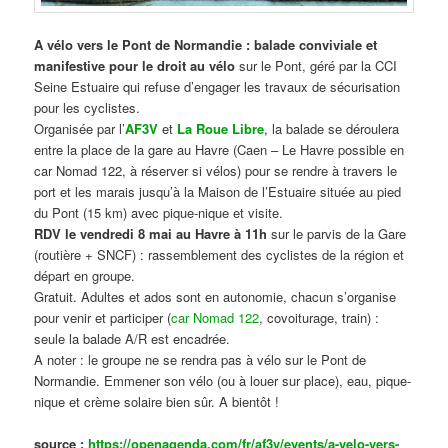
A vélo vers le Pont de Normandie : balade conviviale et
manifestive
pour le droit au vélo
sur le Pont, géré par la CCI
Seine Estuaire qui refuse d’engager les travaux de sécurisation
pour les cyclistes.
Organisée par l’
AF3V
et
La Roue Libre
, la balade se déroulera
entre la place de la gare au Havre (Caen – Le Havre possible en
car Nomad 122, à réserver si vélos) pour se rendre à travers le
port et les marais jusqu’à la Maison de l’Estuaire située au pied
du Pont (15 km) avec pique-nique et visite.
RDV le vendredi 8 mai au Havre à 11h
sur le parvis de la Gare
(routière + SNCF) : rassemblement des cyclistes de la région et
départ en groupe.
Gratuit. Adultes et ados sont en autonomie, chacun s’organise
pour venir et participer (
car Nomad 122
, covoiturage, train) :
seule la balade A/R est encadrée.
A noter : le groupe ne se rendra pas à vélo sur le Pont de
Normandie. Emmener son vélo (ou à louer sur place), eau, pique-
nique et crème solaire bien sûr. A bientôt !
source :
https://openagenda.com/fr/af3v/events/a-velo-vers-