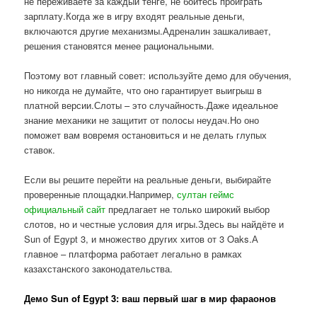
не переживаете за каждый тенге, не боитесь проиграть
зарплату.Когда же в игру входят реальные деньги,
включаются другие механизмы.Адреналин зашкаливает,
решения становятся менее рациональными.
Поэтому вот главный совет: используйте демо для обучения,
но никогда не думайте, что оно гарантирует выигрыш в
платной версии.Слоты – это случайность.Даже идеальное
знание механики не защитит от полосы неудач.Но оно
поможет вам вовремя остановиться и не делать глупых
ставок.
Если вы решите перейти на реальные деньги, выбирайте
проверенные площадки.Например,
султан геймс
официальный сайт
предлагает не только широкий выбор
слотов, но и честные условия для игры.Здесь вы найдёте и
Sun of Egypt 3, и множество других хитов от 3 Oaks.А
главное – платформа работает легально в рамках
казахстанского законодательства.
Демо Sun of Egypt 3: ваш первый шаг в мир фараонов