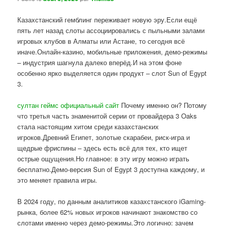
Казахстанский гемблинг переживает новую эру.Если ещё
пять лет назад слоты ассоциировались с пыльными залами
игровых клубов в Алматы или Астане, то сегодня всё
иначе.Онлайн-казино, мобильные приложения, демо-режимы
– индустрия шагнула далеко вперёд.И на этом фоне
особенно ярко выделяется один продукт – слот Sun of Egypt
3.
султан геймс официальный сайт
Почему именно он? Потому
что третья часть знаменитой серии от провайдера 3 Oaks
стала настоящим хитом среди казахстанских
игроков.Древний Египет, золотые скарабеи, риск-игра и
щедрые фриспины – здесь есть всё для тех, кто ищет
острые ощущения.Но главное: в эту игру можно играть
бесплатно.Демо-версия Sun of Egypt 3 доступна каждому, и
это меняет правила игры.
В 2024 году, по данным аналитиков казахстанского iGaming-
рынка, более 62% новых игроков начинают знакомство со
слотами именно через демо-режимы.Это логично: зачем