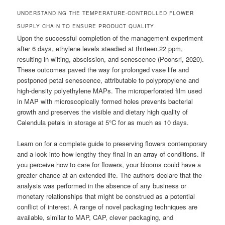
UNDERSTANDING THE TEMPERATURE-CONTROLLED FLOWER
SUPPLY CHAIN TO ENSURE PRODUCT QUALITY
Upon the successful completion of the management experiment
after 6 days, ethylene levels steadied at thirteen.22 ppm,
resulting in wilting, abscission, and senescence (Poonsri, 2020).
These outcomes paved the way for prolonged vase life and
postponed petal senescence, attributable to polypropylene and
high-density polyethylene MAPs. The microperforated film used
in MAP with microscopically formed holes prevents bacterial
growth and preserves the visible and dietary high quality of
Calendula petals in storage at 5°C for as much as 10 days.
Learn on for a complete guide to preserving flowers contemporary
and a look into how lengthy they final in an array of conditions. If
you perceive how to care for flowers, your blooms could have a
greater chance at an extended life. The authors declare that the
analysis was performed in the absence of any business or
monetary relationships that might be construed as a potential
conflict of interest. A range of novel packaging techniques are
available, similar to MAP, CAP, clever packaging, and