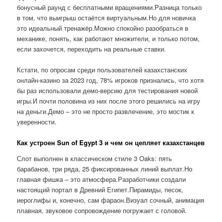
бонусный раунд с бесплатными вращениями.Разница только
в том, что выигрыш остаётся виртуальным.Но для новичка
это идеальный тренажёр.Можно спокойно разобраться в
механике, понять, как работают множители, и только потом,
если захочется, переходить на реальные ставки.
Кстати, по опросам среди пользователей казахстанских
онлайн-казино за 2023 год, 78% игроков признались, что хотя
бы раз использовали демо-версию для тестирования новой
игры.И почти половина из них после этого решились на игру
на деньги.Демо – это не просто развлечение, это мостик к
уверенности.
Как устроен Sun of Egypt 3 и чем он цепляет казахстанцев
Слот выполнен в классическом стиле 3 Oaks: пять
барабанов, три ряда, 25 фиксированных линий выплат.Но
главная фишка – это атмосфера.Разработчики создали
настоящий портал в Древний Египет.Пирамиды, песок,
иероглифы и, конечно, сам фараон.Визуал сочный, анимация
плавная, звуковое сопровождение погружает с головой.