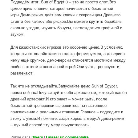
Подведём итог. Sun of Egypt 3 – это не просто слот.Это
целое приключение, которое начинается с бесплатной
игры.Демо-режим даёт вам ключи к сокровищам Древнего
Египта без каких-либо рисков.Вы можете крутить барабаны
сколько угодно, изучать бонусы, наслаждаться графикой и
звуком.
Для казахстанских игроков это особенно ценно.В условиях,
когда рынок онлайн-казино только формируется, а доверие к
нему ещё хрупкое, демо-версии становятся мостиком между
любопытством и осознанной игрой.Они учат, тренируют и
развлекают.
Так что не откладывайте.Запускайте демо Sun of Egypt 3
прямо сейчас.Почувствуйте себя археологом, который нашёл
древний артефакт.И кто знает – может быть, после
бесплатной тренировки вы решитесь на настоящее
приключение с реальными ставками.Главное – подходите к
этому с умом.И помните: азарт хорош в меру.А демо-режим
– лучший способ эту меру почувствовать.
Publié dans
Divers
|
Laisser un commentaire