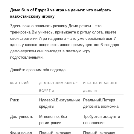
Демо Sun of Egypt 3 vs игра на деньги: что выбрать
казахстанскому игроку
Здесь важно понимать разницу.Демо-режим – это
тренировка.Вы учитесь, привыкаете к ритму слота, ищете
свои стратегии.Игра на деньги – это уже серьёзный шаг.И
здесь у казахстанцев есть явное преимущество: благодаря
демо-версиям они приходят в платную игру
подготовленными.
Давайте сравним оба подхода.
КРИТЕРИЙ
ДЕМО-РЕЖИМ SUN OF
ИГРА НА РЕАЛЬНЫЕ
EGYPT 3
ДЕНЬГИ
Риск
Нулевой.Виртуальные
Реальный.Потеря
кредиты
депозита возможна
Доступность
Мгновенно, без
Требуется аккаунт и
регистрации
пополнение
Функционал
Полный, включая
Полный, включая