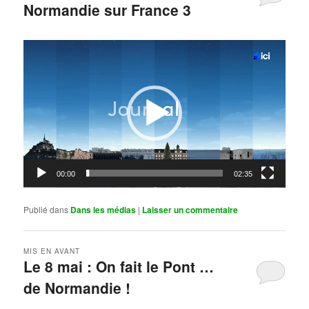
Normandie sur France 3
Publié le
mai 11, 2026
par
Steph
Lecteur
vidéo
00:00
02:35
Publié dans
Dans les médias
|
Laisser un commentaire
MIS EN AVANT
Le 8 mai : On fait le Pont …
de Normandie !