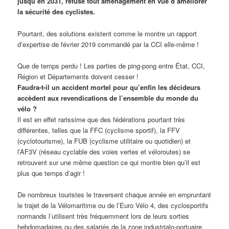
jusqu’en 2031, refuse tout aménagement en vue d’améliorer
la sécurité des cyclistes.
Pourtant, des solutions existent comme le montre un rapport
d’expertise de février 2019 commandé par la CCI elle-même !
Que de temps perdu ! Les parties de ping-pong entre État, CCI,
Région et Départements doivent cesser !
Faudra-t-il un accident mortel pour qu’enfin les décideurs
accèdent aux revendications de l’ensemble du monde du
vélo ?
Il est en effet rarissime que des fédérations pourtant très
différentes, telles que la FFC (cyclisme sportif), la FFV
(cyclotourisme), la FUB (cyclisme utilitaire ou quotidien) et
l’AF3V (réseau cyclable des voies vertes et véloroutes) se
retrouvent sur une même question ce qui montre bien qu’il est
plus que temps d’agir !
De nombreux touristes le traversent chaque année en empruntant
le trajet de la Vélomaritime ou de l’Euro Vélo 4, des cyclosportifs
normands l’utilisent très fréquemment lors de leurs sorties
hebdomadaires ou des salariés de la zone industrialo-portuaire