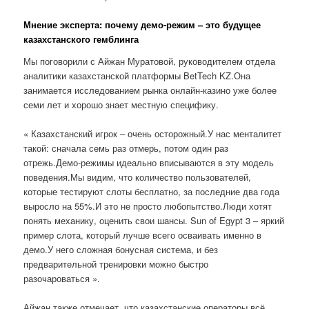
Мнение эксперта: почему демо-режим – это будущее
казахстанского гемблинга
Мы поговорили с Айжан Муратовой, руководителем отдела
аналитики казахстанской платформы BetTech KZ.Она
занимается исследованием рынка онлайн-казино уже более
семи лет и хорошо знает местную специфику.
« Казахстанский игрок – очень осторожный.У нас менталитет
такой: сначала семь раз отмерь, потом один раз
отрежь.Демо-режимы идеально вписываются в эту модель
поведения.Мы видим, что количество пользователей,
которые тестируют слоты бесплатно, за последние два года
выросло на 55%.И это не просто любопытство.Люди хотят
понять механику, оценить свои шансы. Sun of Egypt 3 – яркий
пример слота, который лучше всего осваивать именно в
демо.У него сложная бонусная система, и без
предварительной тренировки можно быстро
разочароваться ».
Айжан также отмечает, что казахстанские операторы всё