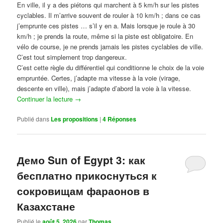
En ville, il y a des piétons qui marchent à 5 km/h sur les pistes
cyclables. Il m’arrive souvent de rouler à 10 km/h ; dans ce cas
j’emprunte ces pistes … s’il y en a. Mais lorsque je roule à 30
km/h ; je prends la route, même si la piste est obligatoire. En
vélo de course, je ne prends jamais les pistes cyclables de ville.
C’est tout simplement trop dangereux.
C’est cette règle du différentiel qui conditionne le choix de la voie
empruntée. Certes, j’adapte ma vitesse à la voie (virage,
descente en ville), mais j’adapte d’abord la voie à la vitesse.
Continuer la lecture
→
Publié dans
Les propositions
|
4
Réponses
Демо Sun of Egypt 3: как
бесплатно прикоснуться к
сокровищам фараонов в
Казахстане
Publié le
août 5, 2026
par
Thomas