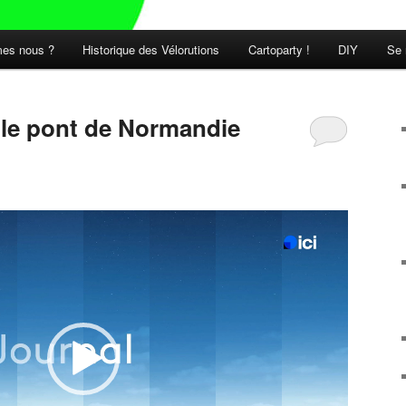
es nous ?
Historique des Vélorutions
Cartoparty !
DIY
Se 
t le pont de Normandie