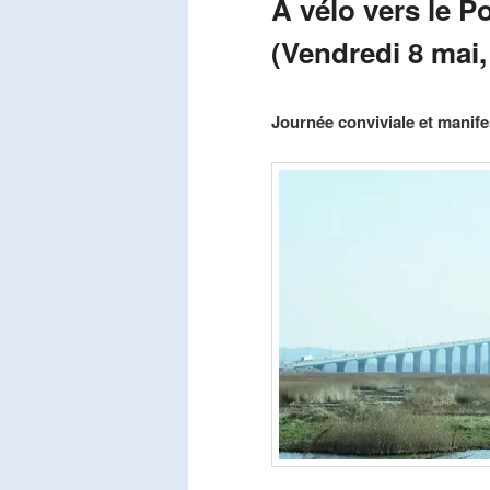
A vélo vers le P
(Vendredi 8 mai,
Publié le
mars 29, 2026
par
Steph
Journée conviviale et manifes