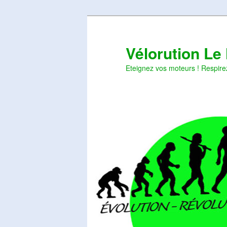
Aller
Aller
au
au
contenu
contenu
Vélorution Le
principal
secondaire
Eteignez vos moteurs ! Respire