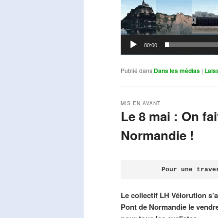
00:00
Publié dans
Dans les médias
|
Lais
MIS EN AVANT
Le 8 mai : On fa
Normandie !
Publié le
avril 18, 2026
par
Steph
Pour une trave
Le collectif LH Vélorution s’
Pont de Normandie le vendre