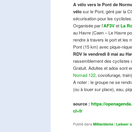
A vélo vers le Pont de Norma
vélo
sur le Pont, géré par la C
sécurisation pour les cyclistes
Organisée par l’
AF3V
et
La Ro
au Havre (Caen – Le Havre pos
rendre à travers le port et les
Pont (15 km) avec pique-nique e
RDV le vendredi 8 mai au Ha
rassemblement des cyclistes de
Gratuit. Adultes et ados sont e
Nomad 122
, covoiturage, trai
A noter : le groupe ne se ren
(ou à louer sur place), eau, piq
source :
https://openagenda.
cl=fr
Publié dans
Militantisme
|
Laisser 