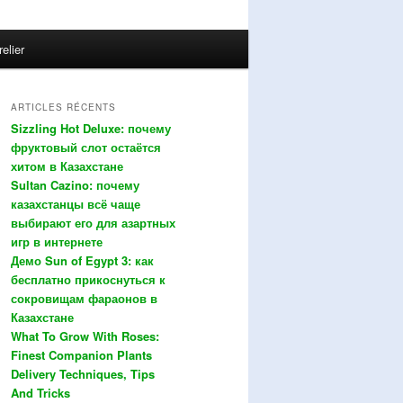
relier
ARTICLES RÉCENTS
Sizzling Hot Deluxe: почему
фруктовый слот остаётся
хитом в Казахстане
Sultan Cazino: почему
казахстанцы всё чаще
выбирают его для азартных
игр в интернете
Демо Sun of Egypt 3: как
бесплатно прикоснуться к
сокровищам фараонов в
Казахстане
What To Grow With Roses:
Finest Companion Plants
Delivery Techniques, Tips
And Tricks