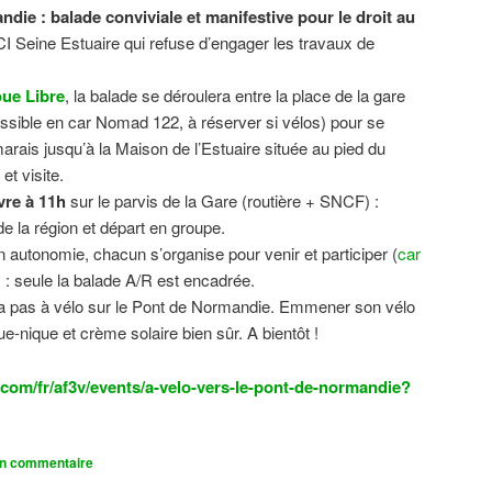
ndie : balade conviviale et manifestive
pour le droit au
CI Seine Estuaire qui refuse d’engager les travaux de
.
ue Libre
, la balade se déroulera entre la place de la gare
sible en car Nomad 122, à réserver si vélos) pour se
 marais jusqu’à la Maison de l’Estuaire située au pied du
t visite.
vre à 11h
sur le parvis de la Gare (routière + SNCF) :
 la région et départ en groupe.
n autonomie, chacun s’organise pour venir et participer (
car
n) : seule la balade A/R est encadrée.
dra pas à vélo sur le Pont de Normandie. Emmener son vélo
ue-nique et crème solaire bien sûr. A bientôt !
com/fr/af3v/events/a-velo-vers-le-pont-de-normandie?
un commentaire