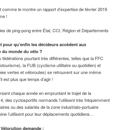
nt comme le montre un rapport d’expertise de février 2019
me !
ies de ping-pong entre État, CCI, Région et Départements
el pour qu’enfin les décideurs accèdent aux
e du monde du vélo ?
s fédérations pourtant très différentes, telles que la FFC
otourisme), la FUB (cyclisme utilitaire ou quotidien) et
oies vertes et véloroutes) se retrouvent sur une même
il est plus que temps d’agir !
rsent chaque année en empruntant le trajet de la
 4, des cyclosportifs normands l’utilisent très fréquemment
ires ou des salariés de la zone industrialo-portuaire
Seine l’utilisent pour leur déplacements quotidiens…
H Vélorution demande :