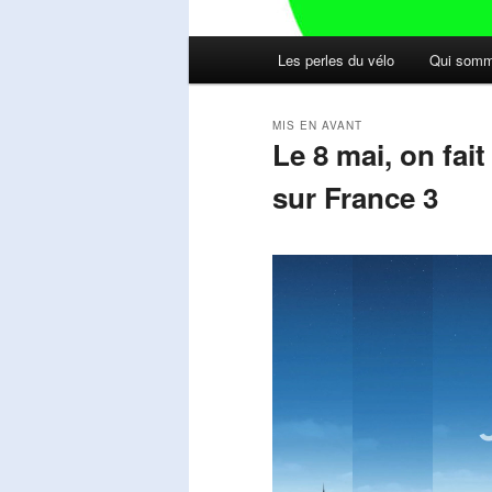
Menu
Les perles du vélo
Qui somm
principal
MIS EN AVANT
Le 8 mai, on fai
sur France 3
Publié le
mai 11, 2026
par
Steph
Lecteur
vidéo