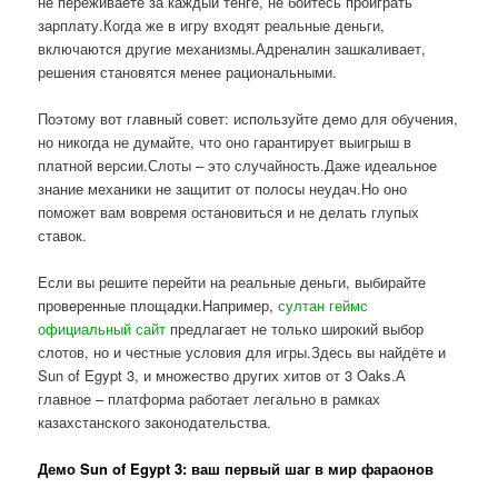
не переживаете за каждый тенге, не боитесь проиграть
зарплату.Когда же в игру входят реальные деньги,
включаются другие механизмы.Адреналин зашкаливает,
решения становятся менее рациональными.
Поэтому вот главный совет: используйте демо для обучения,
но никогда не думайте, что оно гарантирует выигрыш в
платной версии.Слоты – это случайность.Даже идеальное
знание механики не защитит от полосы неудач.Но оно
поможет вам вовремя остановиться и не делать глупых
ставок.
Если вы решите перейти на реальные деньги, выбирайте
проверенные площадки.Например,
султан геймс
официальный сайт
предлагает не только широкий выбор
слотов, но и честные условия для игры.Здесь вы найдёте и
Sun of Egypt 3, и множество других хитов от 3 Oaks.А
главное – платформа работает легально в рамках
казахстанского законодательства.
Демо Sun of Egypt 3: ваш первый шаг в мир фараонов