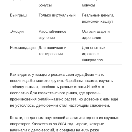
бонусы
бонусы
Выигрыш
Только виртуальный
Реальные деньги,
возможен кэшаут
Эмоции
Расслабленное
Острый азарт и
изучение
адреналин
Рекомендация
Для новичков и
Для опытных
тестирования
игроков с
банкроллом
Как видите, у каждого режима своя аура.Демо – это
песочница.Вы можете крутить барабаны часами, изучать
таблицу выплат, пробовать разные ставки.И всё это
бесплатно.Для казахстанского рынка, где уровень
проникновения онлайн-казино растёт, но доверие к ним ещё
не устоялось, демо-режим стал настоящим спасением.
Кстати, по данным внутренней аналитики одного из крупных
операторов Казахстана за 2024 год, игроки, которые
начинали с демо-версий, в среднем на 40% реже