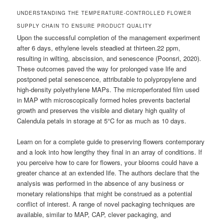
UNDERSTANDING THE TEMPERATURE-CONTROLLED FLOWER
SUPPLY CHAIN TO ENSURE PRODUCT QUALITY
Upon the successful completion of the management experiment
after 6 days, ethylene levels steadied at thirteen.22 ppm,
resulting in wilting, abscission, and senescence (Poonsri, 2020).
These outcomes paved the way for prolonged vase life and
postponed petal senescence, attributable to polypropylene and
high-density polyethylene MAPs. The microperforated film used
in MAP with microscopically formed holes prevents bacterial
growth and preserves the visible and dietary high quality of
Calendula petals in storage at 5°C for as much as 10 days.
Learn on for a complete guide to preserving flowers contemporary
and a look into how lengthy they final in an array of conditions. If
you perceive how to care for flowers, your blooms could have a
greater chance at an extended life. The authors declare that the
analysis was performed in the absence of any business or
monetary relationships that might be construed as a potential
conflict of interest. A range of novel packaging techniques are
available, similar to MAP, CAP, clever packaging, and