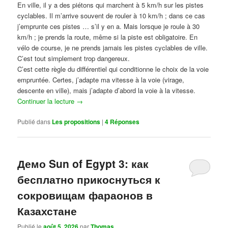
En ville, il y a des piétons qui marchent à 5 km/h sur les pistes
cyclables. Il m’arrive souvent de rouler à 10 km/h ; dans ce cas
j’emprunte ces pistes … s’il y en a. Mais lorsque je roule à 30
km/h ; je prends la route, même si la piste est obligatoire. En
vélo de course, je ne prends jamais les pistes cyclables de ville.
C’est tout simplement trop dangereux.
C’est cette règle du différentiel qui conditionne le choix de la voie
empruntée. Certes, j’adapte ma vitesse à la voie (virage,
descente en ville), mais j’adapte d’abord la voie à la vitesse.
Continuer la lecture
→
Publié dans
Les propositions
|
4
Réponses
Демо Sun of Egypt 3: как
бесплатно прикоснуться к
сокровищам фараонов в
Казахстане
Publié le
août 5, 2026
par
Thomas