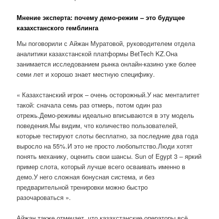
Мнение эксперта: почему демо-режим – это будущее
казахстанского гемблинга
Мы поговорили с Айжан Муратовой, руководителем отдела
аналитики казахстанской платформы BetTech KZ.Она
занимается исследованием рынка онлайн-казино уже более
семи лет и хорошо знает местную специфику.
« Казахстанский игрок – очень осторожный.У нас менталитет
такой: сначала семь раз отмерь, потом один раз
отрежь.Демо-режимы идеально вписываются в эту модель
поведения.Мы видим, что количество пользователей,
которые тестируют слоты бесплатно, за последние два года
выросло на 55%.И это не просто любопытство.Люди хотят
понять механику, оценить свои шансы. Sun of Egypt 3 – яркий
пример слота, который лучше всего осваивать именно в
демо.У него сложная бонусная система, и без
предварительной тренировки можно быстро
разочароваться ».
Айжан также отмечает, что казахстанские операторы всё