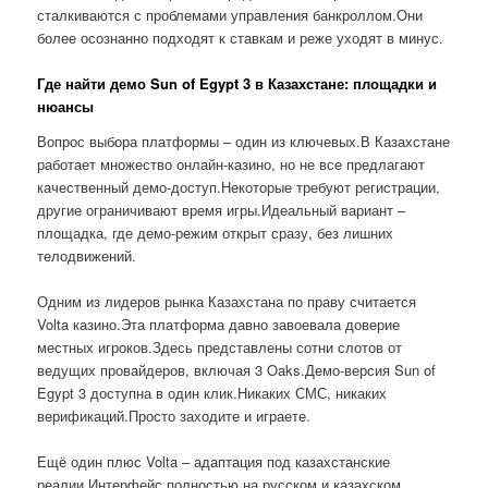
сталкиваются с проблемами управления банкроллом.Они
более осознанно подходят к ставкам и реже уходят в минус.
Где найти демо Sun of Egypt 3 в Казахстане: площадки и
нюансы
Вопрос выбора платформы – один из ключевых.В Казахстане
работает множество онлайн-казино, но не все предлагают
качественный демо-доступ.Некоторые требуют регистрации,
другие ограничивают время игры.Идеальный вариант –
площадка, где демо-режим открыт сразу, без лишних
телодвижений.
Одним из лидеров рынка Казахстана по праву считается
Volta казино.Эта платформа давно завоевала доверие
местных игроков.Здесь представлены сотни слотов от
ведущих провайдеров, включая 3 Oaks.Демо-версия Sun of
Egypt 3 доступна в один клик.Никаких СМС, никаких
верификаций.Просто заходите и играете.
Ещё один плюс Volta – адаптация под казахстанские
реалии.Интерфейс полностью на русском и казахском