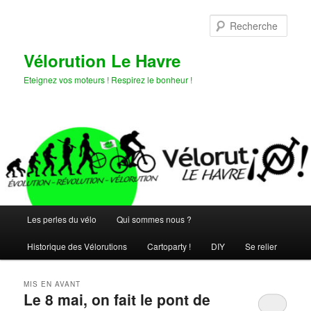
Aller
Aller
au
au
Rech
contenu
contenu
principal
secondaire
Vélorution Le Havre
Eteignez vos moteurs ! Respirez le bonheur !
Menu
Les perles du vélo
Qui sommes nous ?
principal
Historique des Vélorutions
Cartoparty !
DIY
Se relier
MIS EN AVANT
Le 8 mai, on fait le pont de