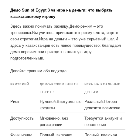
Демо Sun of Egypt 3 vs игра на деньги: что выбрать
казахстанскому игроку
Здесь важно понимать разницу.Демо-режим – это
тренировка.Вы учитесь, привыкаете к ритму слота, ищете
свои стратегии.Игра на деньги – это уже серьёзный шаг.И
здесь у казахстанцев есть явное преимущество: благодаря
демо-версиям они приходят в платную игру
подготовленными.
Давайте сравним оба подхода.
КРИТЕРИЙ
ДЕМО-РЕЖИМ SUN OF
ИГРА НА РЕАЛЬНЫЕ
EGYPT 3
ДЕНЬГИ
Риск
Нулевой.Виртуальные
Реальный.Потеря
кредиты
депозита возможна
Доступность
Мгновенно, без
Требуется аккаунт и
регистрации
пополнение
Функционал
Полный, включая
Полный, включая