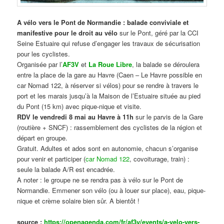
A vélo vers le Pont de Normandie : balade conviviale et
manifestive
pour le droit au vélo
sur le Pont, géré par la CCI
Seine Estuaire qui refuse d’engager les travaux de sécurisation
pour les cyclistes.
Organisée par l’
AF3V
et
La Roue Libre
, la balade se déroulera
entre la place de la gare au Havre (Caen – Le Havre possible en
car Nomad 122, à réserver si vélos) pour se rendre à travers le
port et les marais jusqu’à la Maison de l’Estuaire située au pied
du Pont (15 km) avec pique-nique et visite.
RDV le vendredi 8 mai au Havre à 11h
sur le parvis de la Gare
(routière + SNCF) : rassemblement des cyclistes de la région et
départ en groupe.
Gratuit. Adultes et ados sont en autonomie, chacun s’organise
pour venir et participer (
car Nomad 122
, covoiturage, train) :
seule la balade A/R est encadrée.
A noter : le groupe ne se rendra pas à vélo sur le Pont de
Normandie. Emmener son vélo (ou à louer sur place), eau, pique-
nique et crème solaire bien sûr. A bientôt !
source :
https://openagenda.com/fr/af3v/events/a-velo-vers-