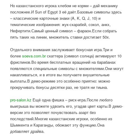
Но казахстанского игрока хлебом не корми – дай механику
посложнее.И Sun of Egypt 3 её даёт.Базовые символы здесь
– классические карточные знаки (A, K, Q, J, 10) и
тематические изображения: жук-скарабей, сокол, анкх,
Нефертити.Самый ценный символ – фараон.Если собрать
пять таких на линии, множитель ставки достигает 50x.
Отдельного внимания заслуживает бонусная игра.Три и
более
soeva.com.br
скаттера (символ солнца) активируют 10
фриспинов.Во время бесплатных вращений на барабанах
появляются специальные символы с множителями.Они могут
накапливаться, и в итоге вы получаете внушительные
выплаты.В демо-режиме это особенно приятно: можно
прокручивать бонусы десятки раз, не тратя ни тиына.
pro-salon.kz
Ещё одна фишка – риск-игра.После любого
выигрыша вы можете удвоить его, угадав цвет карты.В демо-
версии это позволяет почувствовать азарт без
последствий.Многие казахстанские игроки, особенно из
Шымкента и Караганды, обожают эту функцию.Она
добавляет драйва.