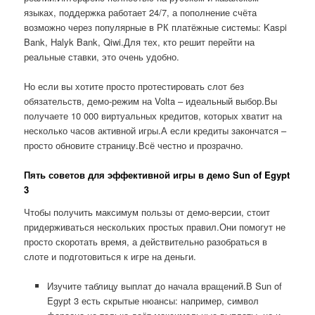
языках, поддержка работает 24/7, а пополнение счёта
возможно через популярные в РК платёжные системы: Kaspi
Bank, Halyk Bank, Qiwi.Для тех, кто решит перейти на
реальные ставки, это очень удобно.
Но если вы хотите просто протестировать слот без
обязательств, демо-режим на Volta – идеальный выбор.Вы
получаете 10 000 виртуальных кредитов, которых хватит на
несколько часов активной игры.А если кредиты закончатся –
просто обновите страницу.Всё честно и прозрачно.
Пять советов для эффективной игры в демо Sun of Egypt
3
Чтобы получить максимум пользы от демо-версии, стоит
придерживаться нескольких простых правил.Они помогут не
просто скоротать время, а действительно разобраться в
слоте и подготовиться к игре на деньги.
Изучите таблицу выплат до начала вращений.В Sun of
Egypt 3 есть скрытые нюансы: например, символ