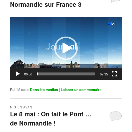
Normandie sur France 3
Publié le
mai 11, 2026
par
Steph
Lecteur
vidéo
00:00
02:35
Publié dans
Dans les médias
|
Laisser un commentaire
MIS EN AVANT
Le 8 mai : On fait le Pont …
de Normandie !