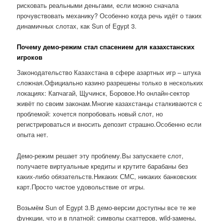
рисковать реальными деньгами, если можно сначала
прочувствовать механику? Особенно когда речь идёт о таких
динамичных слотах, как Sun of Egypt 3.
Почему демо-режим стал спасением для казахстанских
игроков
Законодательство Казахстана в сфере азартных игр – штука
сложная.Официально казино разрешены только в нескольких
локациях: Капчагай, Щучинск, Боровое.Но онлайн-сектор
живёт по своим законам.Многие казахстанцы сталкиваются с
проблемой: хочется попробовать новый слот, но
регистрироваться и вносить депозит страшно.Особенно если
опыта нет.
Демо-режим решает эту проблему.Вы запускаете слот,
получаете виртуальные кредиты и крутите барабаны без
каких-либо обязательств.Никаких СМС, никаких банковских
карт.Просто чистое удовольствие от игры.
Возьмём Sun of Egypt 3.В демо-версии доступны все те же
функции, что и в платной: символы скаттеров, wild-замены,