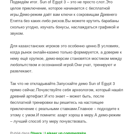
Подведём итог. Sun of Egypt 3 – это не просто слот.Это
целое приключение, которое начинается с бесплатной
игры.Демо-режим даёт вам ключи к сокровищам Древнего
Египта без каких-либо рисков.Вы можете крутить барабаны
сколько угодно, изучать бонусы, наслаждаться графикой и
звуком.
Для казахстанских игроков это особенно ценно.В условиях,
когда рынок онлайн-казино только формируется, а доверие к
нему ещё хрупкое, демо-версии становятся мостиком между
любопытством и осознанной игрой.Они учат, тренируют и
развлекают.
Так что не откладывайте.Запускайте демо Sun of Egypt 3
прямо сейчас.Почувствуйте себя археологом, который нашёл
древний артефакт.И кто знает – может быть, после
бесплатной тренировки вы решитесь на настоящее
приключение с реальными ставками.Главное – подходите к
этому с умом.И помните: азарт хорош в меру.А демо-режим
– лучший способ эту меру почувствовать.
Publié dans
Divers
|
Laisser un commentaire