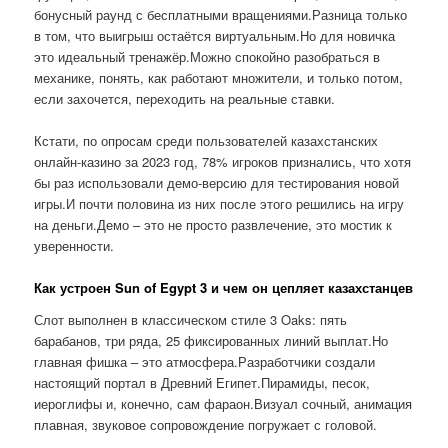
бонусный раунд с бесплатными вращениями.Разница только
в том, что выигрыш остаётся виртуальным.Но для новичка
это идеальный тренажёр.Можно спокойно разобраться в
механике, понять, как работают множители, и только потом,
если захочется, переходить на реальные ставки.
Кстати, по опросам среди пользователей казахстанских
онлайн-казино за 2023 год, 78% игроков признались, что хотя
бы раз использовали демо-версию для тестирования новой
игры.И почти половина из них после этого решились на игру
на деньги.Демо – это не просто развлечение, это мостик к
уверенности.
Как устроен Sun of Egypt 3 и чем он цепляет казахстанцев
Слот выполнен в классическом стиле 3 Oaks: пять
барабанов, три ряда, 25 фиксированных линий выплат.Но
главная фишка – это атмосфера.Разработчики создали
настоящий портал в Древний Египет.Пирамиды, песок,
иероглифы и, конечно, сам фараон.Визуал сочный, анимация
плавная, звуковое сопровождение погружает с головой.