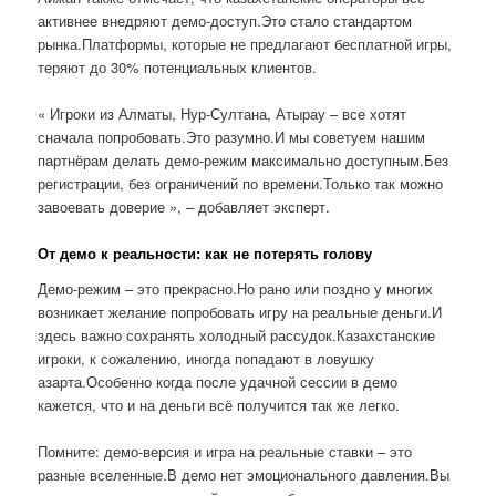
активнее внедряют демо-доступ.Это стало стандартом
рынка.Платформы, которые не предлагают бесплатной игры,
теряют до 30% потенциальных клиентов.
« Игроки из Алматы, Нур-Султана, Атырау – все хотят
сначала попробовать.Это разумно.И мы советуем нашим
партнёрам делать демо-режим максимально доступным.Без
регистрации, без ограничений по времени.Только так можно
завоевать доверие », – добавляет эксперт.
От демо к реальности: как не потерять голову
Демо-режим – это прекрасно.Но рано или поздно у многих
возникает желание попробовать игру на реальные деньги.И
здесь важно сохранять холодный рассудок.Казахстанские
игроки, к сожалению, иногда попадают в ловушку
азарта.Особенно когда после удачной сессии в демо
кажется, что и на деньги всё получится так же легко.
Помните: демо-версия и игра на реальные ставки – это
разные вселенные.В демо нет эмоционального давления.Вы