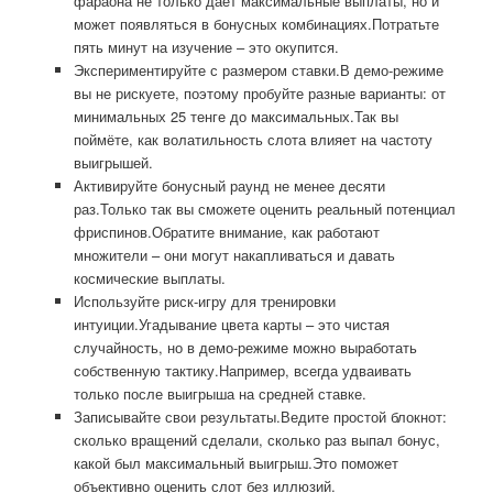
фараона не только даёт максимальные выплаты, но и
может появляться в бонусных комбинациях.Потратьте
пять минут на изучение – это окупится.
Экспериментируйте с размером ставки.В демо-режиме
вы не рискуете, поэтому пробуйте разные варианты: от
минимальных 25 тенге до максимальных.Так вы
поймёте, как волатильность слота влияет на частоту
выигрышей.
Активируйте бонусный раунд не менее десяти
раз.Только так вы сможете оценить реальный потенциал
фриспинов.Обратите внимание, как работают
множители – они могут накапливаться и давать
космические выплаты.
Используйте риск-игру для тренировки
интуиции.Угадывание цвета карты – это чистая
случайность, но в демо-режиме можно выработать
собственную тактику.Например, всегда удваивать
только после выигрыша на средней ставке.
Записывайте свои результаты.Ведите простой блокнот:
сколько вращений сделали, сколько раз выпал бонус,
какой был максимальный выигрыш.Это поможет
объективно оценить слот без иллюзий.