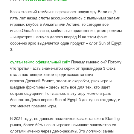
Казахстанский гемблинг переживает новую эру.Если ещё
пять лет назад слоты ассоциировались с пыльными залами
игровых клубов в Алматы или Астане, то сегодня всё
иначе.Онлайн-казино, мобильные приложения, демо-режимы
– индустрия шагнула далеко вперёд.И на этом фоне
особенно ярко выделяется один продукт – слот Sun of Egypt
3.
султан геймс официальный сайт
Почему именно он? Потому
что третья часть знаменитой серии от провайдера 3 Oaks
стала настоящим хитом среди казахстанских
игроков.Древний Египет, золотые скарабеи, риск-игра и
щедрые фриспины – здесь есть всё для тех, кто ищет
острые ощущения.Но главное: в эту игру можно играть
бесплатно.Демо-версия Sun of Egypt 3 доступна каждому, и
это меняет правила игры.
В 2024 году, по данным аналитиков казахстанского iGaming-
рынка, более 62% новых игроков начинают знакомство со
слотами именно через демо-режимы.Это логично: зачем