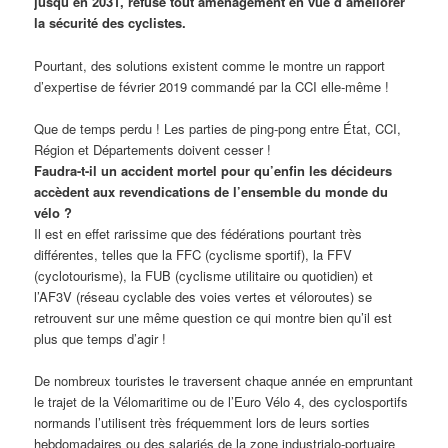
jusqu’en 2031, refuse tout aménagement en vue d’améliorer
la sécurité des cyclistes.
Pourtant, des solutions existent comme le montre un rapport
d’expertise de février 2019 commandé par la CCI elle-même !
Que de temps perdu ! Les parties de ping-pong entre État, CCI,
Région et Départements doivent cesser !
Faudra-t-il un accident mortel pour qu’enfin les décideurs
accèdent aux revendications de l’ensemble du monde du
vélo ?
Il est en effet rarissime que des fédérations pourtant très
différentes, telles que la FFC (cyclisme sportif), la FFV
(cyclotourisme), la FUB (cyclisme utilitaire ou quotidien) et
l’AF3V (réseau cyclable des voies vertes et véloroutes) se
retrouvent sur une même question ce qui montre bien qu’il est
plus que temps d’agir !
De nombreux touristes le traversent chaque année en empruntant
le trajet de la Vélomaritime ou de l’Euro Vélo 4, des cyclosportifs
normands l’utilisent très fréquemment lors de leurs sorties
hebdomadaires ou des salariés de la zone industrialo-portuaire