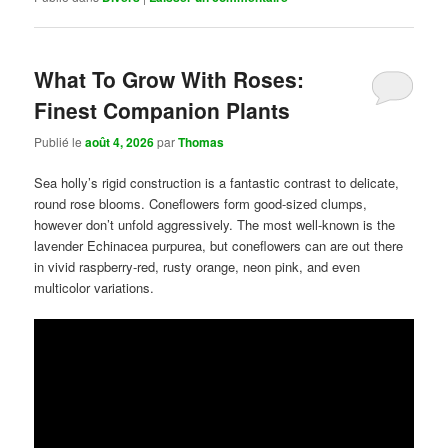
What To Grow With Roses:
Finest Companion Plants
Publié le
août 4, 2026
par
Thomas
Sea holly’s rigid construction is a fantastic contrast to delicate,
round rose blooms. Coneflowers form good-sized clumps,
however don’t unfold aggressively. The most well-known is the
lavender Echinacea purpurea, but coneflowers can are out there
in vivid raspberry-red, rusty orange, neon pink, and even
multicolor variations.