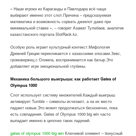
« Наши игроки из Караганды и Павлодара всё чаще
выбирают именно этот слот.Причина – предсказуемая
математика и возможность сорвать джекпот даже при
минимальной ставке », – говорит Азамат Тулебаев, аналитик
казахстанского портала SlotRank.kz.
Особую роль играет культурный контекст.Мифология
Древней Греции перекликается с казахскими эпосами.Зевс,
громовержец с Олимпа, воспринимается как батыр.Это
добавляет игре эмоциональной глубины.
Механика большого выигрыша: как работает Gates of
Olympus 1000
Слот использует систему множителей.Каждый выигрыш
активирует Tumble – символы исчезают, а на их место
падают новые.Это может продолжаться бесконечно, пока
есть совпадения. Gates of Olympus 1000 big win часто
выпадает именно в цепочке таких падений.
gates of olympus 1000 big win
Ключевой элемент – бонусный