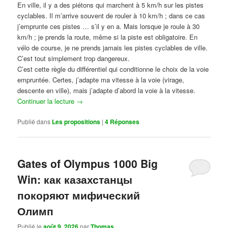
En ville, il y a des piétons qui marchent à 5 km/h sur les pistes
cyclables. Il m’arrive souvent de rouler à 10 km/h ; dans ce cas
j’emprunte ces pistes … s’il y en a. Mais lorsque je roule à 30
km/h ; je prends la route, même si la piste est obligatoire. En
vélo de course, je ne prends jamais les pistes cyclables de ville.
C’est tout simplement trop dangereux.
C’est cette règle du différentiel qui conditionne le choix de la voie
empruntée. Certes, j’adapte ma vitesse à la voie (virage,
descente en ville), mais j’adapte d’abord la voie à la vitesse.
Continuer la lecture
→
Publié dans
Les propositions
|
4
Réponses
Gates of Olympus 1000 Big
Win: как казахстанцы
покоряют мифический
Олимп
Publié le
août 9, 2026
par
Thomas