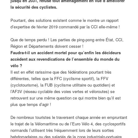
jusqu’en 2031, refuse tout aménagement en vue d’améliorer
la sécurité des cyclistes.
Pourtant, des solutions existent comme le montre un rapport
d’expertise de février 2019 commandé par la CCI elle-même !
Que de temps perdu ! Les parties de ping-pong entre État, CCI,
Région et Départements doivent cesser !
Faudra-t-il un accident mortel pour qu’enfin les décideurs
accèdent aux revendications de l’ensemble du monde du
vélo ?
Il est en effet rarissime que des fédérations pourtant très
différentes, telles que la FFC (cyclisme sportif), la FFV
(cyclotourisme), la FUB (cyclisme utilitaire ou quotidien) et
l’AF3V (réseau cyclable des voies vertes et véloroutes) se
retrouvent sur une même question ce qui montre bien qu’il est
plus que temps d’agir !
De nombreux touristes le traversent chaque année en empruntant
le trajet de la Vélomaritime ou de l’Euro Vélo 4, des cyclosportifs
normands l’utilisent très fréquemment lors de leurs sorties
hebdomadaires ou des salariés de la zone industrialo-portuaire