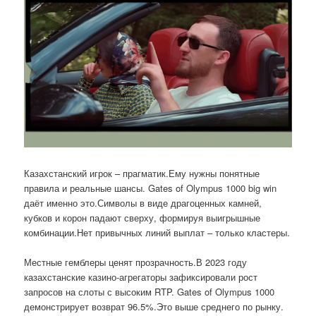
Казахстанский игрок – прагматик.Ему нужны понятные
правила и реальные шансы. Gates of Olympus 1000 big win
даёт именно это.Символы в виде драгоценных камней,
кубков и корон падают сверху, формируя выигрышные
комбинации.Нет привычных линий выплат – только кластеры.
Местные гемблеры ценят прозрачность.В 2023 году
казахстанские казино-агрегаторы зафиксировали рост
запросов на слоты с высоким RTP. Gates of Olympus 1000
демонстрирует возврат 96.5%.Это выше среднего по рынку.