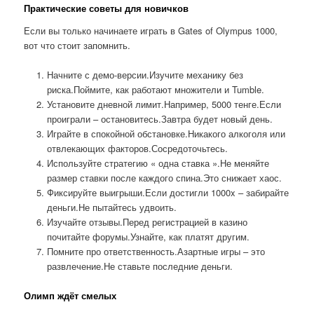
Практические советы для новичков
Если вы только начинаете играть в Gates of Olympus 1000,
вот что стоит запомнить.
Начните с демо-версии.Изучите механику без
риска.Поймите, как работают множители и Tumble.
Установите дневной лимит.Например, 5000 тенге.Если
проиграли – остановитесь.Завтра будет новый день.
Играйте в спокойной обстановке.Никакого алкоголя или
отвлекающих факторов.Сосредоточьтесь.
Используйте стратегию « одна ставка ».Не меняйте
размер ставки после каждого спина.Это снижает хаос.
Фиксируйте выигрыши.Если достигли 1000x – забирайте
деньги.Не пытайтесь удвоить.
Изучайте отзывы.Перед регистрацией в казино
почитайте форумы.Узнайте, как платят другим.
Помните про ответственность.Азартные игры – это
развлечение.Не ставьте последние деньги.
Олимп ждёт смелых