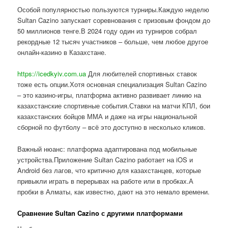
Особой популярностью пользуются турниры.Каждую неделю
Sultan Cazino запускает соревнования с призовым фондом до
50 миллионов тенге.В 2024 году один из турниров собрал
рекордные 12 тысяч участников – больше, чем любое другое
онлайн-казино в Казахстане.
https://icedkyiv.com.ua
Для любителей спортивных ставок
тоже есть опции.Хотя основная специализация Sultan Cazino
– это казино-игры, платформа активно развивает линию на
казахстанские спортивные события.Ставки на матчи КПЛ, бои
казахстанских бойцов ММА и даже на игры национальной
сборной по футболу – всё это доступно в несколько кликов.
Важный нюанс: платформа адаптирована под мобильные
устройства.Приложение Sultan Cazino работает на iOS и
Android без лагов, что критично для казахстанцев, которые
привыкли играть в перерывах на работе или в пробках.А
пробки в Алматы, как известно, дают на это немало времени.
Сравнение Sultan Cazino с другими платформами