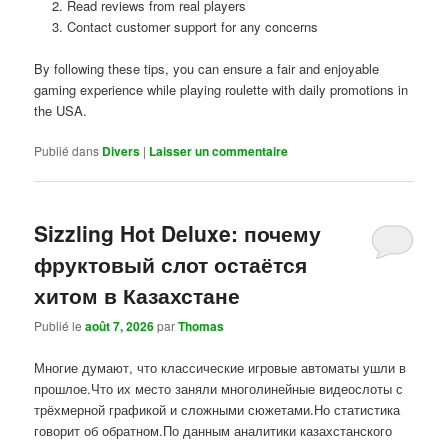
Read reviews from real players
Contact customer support for any concerns
By following these tips, you can ensure a fair and enjoyable
gaming experience while playing roulette with daily promotions in
the USA.
Publié dans
Divers
|
Laisser un commentaire
Sizzling Hot Deluxe: почему
фруктовый слот остаётся
хитом в Казахстане
Publié le
août 7, 2026
par
Thomas
Многие думают, что классические игровые автоматы ушли в
прошлое.Что их место заняли многолинейные видеослоты с
трёхмерной графикой и сложными сюжетами.Но статистика
говорит об обратном.По данным аналитики казахстанского