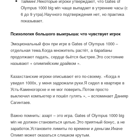
Тайминг.Некоторые игроки утверждают, что Gates of
Olympus 1000 big win чаще выпадает в утренние часы (с
6 до 9 утра).Научного подтверждения нет, но практика
показывает.
Психология большого выигрыша: что чувствует игрок
Эмоциональный фон при игре в Gates of Olympus 1000 –
отдельная тема.Когда множитель растёт, а барабаны
продолжают падать, сердце бьётся быстрее.Это состояние
называют « олимпийским драйвом ».
Казахстанские игроки описывают его по-своему. »Когда я
увидел 1000x, у меня задрожали руки.Я сидел в квартире в
Усть-Каменогорске и не мог поверить.Потом просто
выключил компьютер и пошёл гулять », – вспоминает Данияр
Сагинтаев.
Важно помнить: азарт – это игра. Gates of Olympus 1000 big
win не должен становиться целью.Это приятный бонус, а не
заработок.Установите лимиты по времени и деньгам.Иначе
Олимп может оказаться слишком крутым.