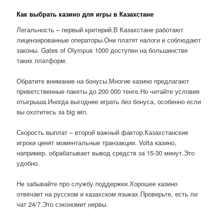
Как выбрать казино для игры в Казахстане
Легальность – первый критерий.В Казахстане работают
лицензированные операторы.Они платят налоги и соблюдают
законы. Gates of Olympus 1000 доступен на большинстве
таких платформ.
Обратите внимание на бонусы.Многие казино предлагают
приветственные пакеты до 200 000 тенге.Но читайте условия
отыгрыша.Иногда выгоднее играть без бонуса, особенно если
вы охотитесь за big win.
Скорость выплат – второй важный фактор.Казахстанские
игроки ценят моментальные транзакции. Volta казино,
например, обрабатывает вывод средств за 15-30 минут.Это
удобно.
Не забывайте про службу поддержки.Хорошее казино
отвечает на русском и казахском языках.Проверьте, есть ли
чат 24/7.Это сэкономит нервы.