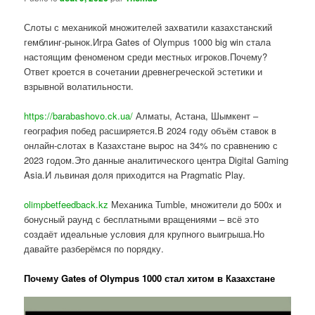
Слоты с механикой множителей захватили казахстанский
гемблинг-рынок.Игра Gates of Olympus 1000 big win стала
настоящим феноменом среди местных игроков.Почему?
Ответ кроется в сочетании древнегреческой эстетики и
взрывной волатильности.
https://barabashovo.ck.ua/
Алматы, Астана, Шымкент –
география побед расширяется.В 2024 году объём ставок в
онлайн-слотах в Казахстане вырос на 34% по сравнению с
2023 годом.Это данные аналитического центра Digital Gaming
Asia.И львиная доля приходится на Pragmatic Play.
olimpbetfeedback.kz
Механика Tumble, множители до 500x и
бонусный раунд с бесплатными вращениями – всё это
создаёт идеальные условия для крупного выигрыша.Но
давайте разберёмся по порядку.
Почему Gates of Olympus 1000 стал хитом в Казахстане