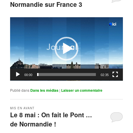
Normandie sur France 3
Publié le
mai 11, 2026
par
Steph
Lecteur
vidéo
00:00
02:35
Publié dans
Dans les médias
|
Laisser un commentaire
MIS EN AVANT
Le 8 mai : On fait le Pont …
de Normandie !