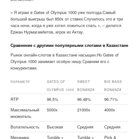
« Я играю в Gates of Olympus 1000 уже полгода.Самый
большой выигрыш был 850x от ставки.Случилось это в три
часа ночи, когда я уже хотел ложиться спать », – делится
Ержан Нурмагамбетов, игрок из Актау.
Сравнение с другими популярными слотами в Казахстане
Рынок онлайн-слотов в Казахстане насыщен.Но Gates of
Olympus 1000 занимает особую нишу.Сравним его с
конкурентами.
ПАРАМЕТР
GATES OF
SWEET
BIG BASS
OLYMPUS 1000
BONANZA
BONANZA
RTP
96.5%
96.48%
96.71%
Максимальный
5000x
21000x
4000x
множитель
Волатильность
Высокая
Средняя
Средняя
Механика
Tumble +
Tumble +
Pick &