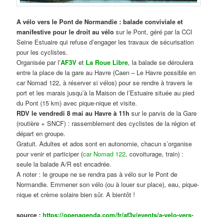
A vélo vers le Pont de Normandie : balade conviviale et
manifestive
pour le droit au vélo
sur le Pont, géré par la CCI
Seine Estuaire qui refuse d’engager les travaux de sécurisation
pour les cyclistes.
Organisée par l’
AF3V
et
La Roue Libre
, la balade se déroulera
entre la place de la gare au Havre (Caen – Le Havre possible en
car Nomad 122, à réserver si vélos) pour se rendre à travers le
port et les marais jusqu’à la Maison de l’Estuaire située au pied
du Pont (15 km) avec pique-nique et visite.
RDV le vendredi 8 mai au Havre à 11h
sur le parvis de la Gare
(routière + SNCF) : rassemblement des cyclistes de la région et
départ en groupe.
Gratuit. Adultes et ados sont en autonomie, chacun s’organise
pour venir et participer (
car Nomad 122
, covoiturage, train) :
seule la balade A/R est encadrée.
A noter : le groupe ne se rendra pas à vélo sur le Pont de
Normandie. Emmener son vélo (ou à louer sur place), eau, pique-
nique et crème solaire bien sûr. A bientôt !
source :
https://openagenda.com/fr/af3v/events/a-velo-vers-