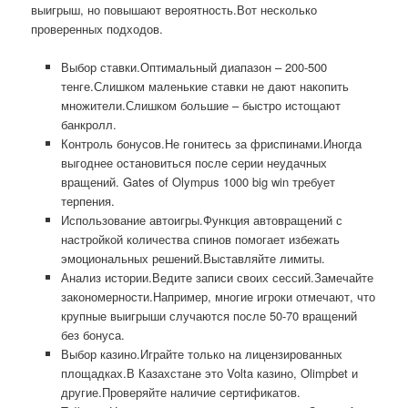
выигрыш, но повышают вероятность.Вот несколько
проверенных подходов.
Выбор ставки.Оптимальный диапазон – 200-500
тенге.Слишком маленькие ставки не дают накопить
множители.Слишком большие – быстро истощают
банкролл.
Контроль бонусов.Не гонитесь за фриспинами.Иногда
выгоднее остановиться после серии неудачных
вращений. Gates of Olympus 1000 big win требует
терпения.
Использование автоигры.Функция автовращений с
настройкой количества спинов помогает избежать
эмоциональных решений.Выставляйте лимиты.
Анализ истории.Ведите записи своих сессий.Замечайте
закономерности.Например, многие игроки отмечают, что
крупные выигрыши случаются после 50-70 вращений
без бонуса.
Выбор казино.Играйте только на лицензированных
площадках.В Казахстане это Volta казино, Olimpbet и
другие.Проверяйте наличие сертификатов.