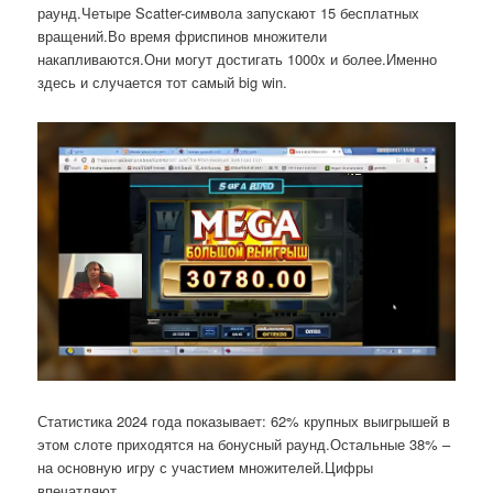
раунд.Четыре Scatter-символа запускают 15 бесплатных
вращений.Во время фриспинов множители
накапливаются.Они могут достигать 1000x и более.Именно
здесь и случается тот самый big win.
Статистика 2024 года показывает: 62% крупных выигрышей в
этом слоте приходятся на бонусный раунд.Остальные 38% –
на основную игру с участием множителей.Цифры
впечатляют.