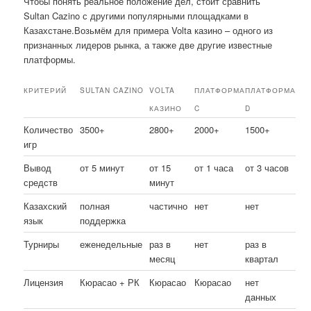
Чтобы понять реальное положение дел, стоит сравнить
Sultan Cazino с другими популярными площадками в
Казахстане.Возьмём для примера Volta казино – одного из
признанных лидеров рынка, а также две другие известные
платформы.
КРИТЕРИЙ
SULTAN CAZINO
VOLTA
ПЛАТФОРМА
ПЛАТФОРМА
КАЗИНО
C
D
Количество
3500+
2800+
2000+
1500+
игр
Вывод
от 5 минут
от 15
от 1 часа
от 3 часов
средств
минут
Казахский
полная
частично
нет
нет
язык
поддержка
Турниры
еженедельные
раз в
нет
раз в
месяц
квартал
Лицензия
Кюрасао + РК
Кюрасао
Кюрасао
нет
данных