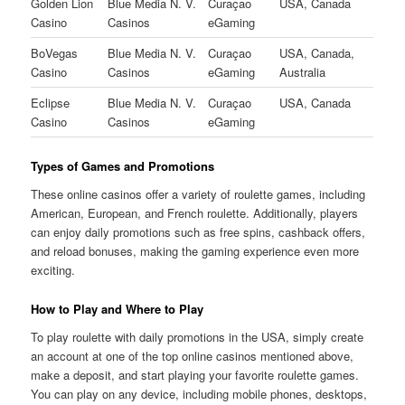
Golden Lion
Blue Media N. V.
Curaçao
USA, Canada
Casino
Casinos
eGaming
BoVegas
Blue Media N. V.
Curaçao
USA, Canada,
Casino
Casinos
eGaming
Australia
Eclipse
Blue Media N. V.
Curaçao
USA, Canada
Casino
Casinos
eGaming
Types of Games and Promotions
These online casinos offer a variety of roulette games, including
American, European, and French roulette. Additionally, players
can enjoy daily promotions such as free spins, cashback offers,
and reload bonuses, making the gaming experience even more
exciting.
How to Play and Where to Play
To play roulette with daily promotions in the USA, simply create
an account at one of the top online casinos mentioned above,
make a deposit, and start playing your favorite roulette games.
You can play on any device, including mobile phones, desktops,