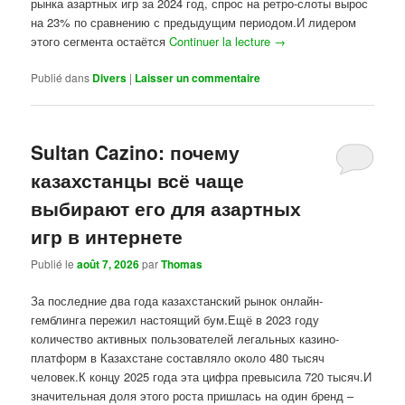
рынка азартных игр за 2024 год, спрос на ретро-слоты вырос
на 23% по сравнению с предыдущим периодом.И лидером
этого сегмента остаётся
Continuer la lecture
→
Publié dans
Divers
|
Laisser un commentaire
Sultan Cazino: почему
казахстанцы всё чаще
выбирают его для азартных
игр в интернете
Publié le
août 7, 2026
par
Thomas
За последние два года казахстанский рынок онлайн-
гемблинга пережил настоящий бум.Ещё в 2023 году
количество активных пользователей легальных казино-
платформ в Казахстане составляло около 480 тысяч
человек.К концу 2025 года эта цифра превысила 720 тысяч.И
значительная доля этого роста пришлась на один бренд –