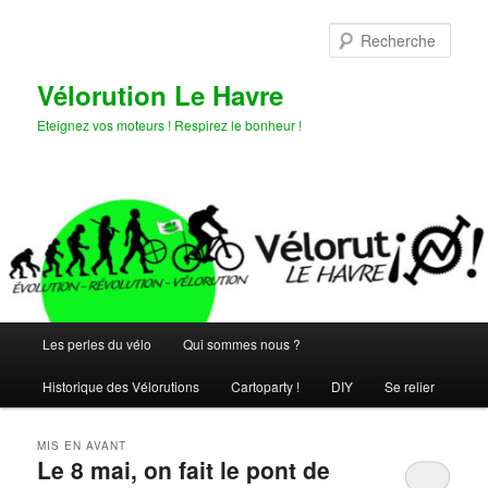
Aller
Aller
au
au
Rech
contenu
contenu
principal
secondaire
Vélorution Le Havre
Eteignez vos moteurs ! Respirez le bonheur !
Menu
Les perles du vélo
Qui sommes nous ?
principal
Historique des Vélorutions
Cartoparty !
DIY
Se relier
MIS EN AVANT
Le 8 mai, on fait le pont de