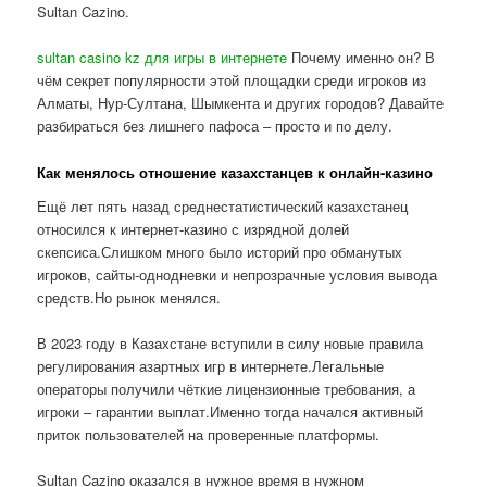
Sultan Cazino.
sultan casino kz для игры в интернете
Почему именно он? В
чём секрет популярности этой площадки среди игроков из
Алматы, Нур-Султана, Шымкента и других городов? Давайте
разбираться без лишнего пафоса – просто и по делу.
Как менялось отношение казахстанцев к онлайн-казино
Ещё лет пять назад среднестатистический казахстанец
относился к интернет-казино с изрядной долей
скепсиса.Слишком много было историй про обманутых
игроков, сайты-однодневки и непрозрачные условия вывода
средств.Но рынок менялся.
В 2023 году в Казахстане вступили в силу новые правила
регулирования азартных игр в интернете.Легальные
операторы получили чёткие лицензионные требования, а
игроки – гарантии выплат.Именно тогда начался активный
приток пользователей на проверенные платформы.
Sultan Cazino оказался в нужное время в нужном