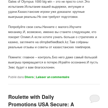
Gates of Olympus 1000 big win – это не просто слот.Это
испытание.Испытание вашей выдержки, интуиции и
удачи.Казахстанские игроки уже доказали: крупные
выигрыши реальны.Но они требуют подготовки.
Попробуйте свои силы.Начните с малого.Изучите
механику.И, возможно, именно вы станете следующим, кто
покорит Олимп.А если хотите узнать больше о стратегиях и
казино, загляните на olimpbetfeedback.kz.Там собраны
реальные отзывы и советы от казахстанских гемблеров.
Помните: главное – контроль.Без него даже самый большой
выигрыш превращается в потерю.Играйте осознанно.И пусть
Зевс будет к вам благосклонен.
Publié dans
Divers
|
Laisser un commentaire
Roulette with Daily
Promotions USA Secure: A