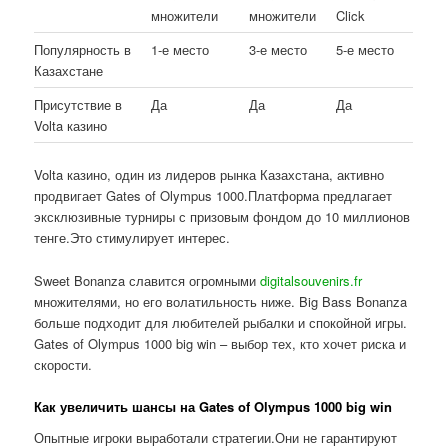
множители
множители
Click
Популярность в
1-е место
3-е место
5-е место
Казахстане
Присутствие в
Да
Да
Да
Volta казино
Volta казино, один из лидеров рынка Казахстана, активно
продвигает Gates of Olympus 1000.Платформа предлагает
эксклюзивные турниры с призовым фондом до 10 миллионов
тенге.Это стимулирует интерес.
Sweet Bonanza славится огромными
digitalsouvenirs.fr
множителями, но его волатильность ниже. Big Bass Bonanza
больше подходит для любителей рыбалки и спокойной игры.
Gates of Olympus 1000 big win – выбор тех, кто хочет риска и
скорости.
Как увеличить шансы на Gates of Olympus 1000 big win
Опытные игроки выработали стратегии.Они не гарантируют