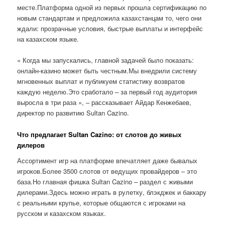
месте.Платформа одной из первых прошла сертификацию по
новым стандартам и предложила казахстанцам то, чего они
ждали: прозрачные условия, быстрые выплаты и интерфейс
на казахском языке.
« Когда мы запускались, главной задачей было показать:
онлайн-казино может быть честным.Мы внедрили систему
мгновенных выплат и публикуем статистику возвратов
каждую неделю.Это сработало – за первый год аудитория
выросла в три раза », – рассказывает Айдар Кенжебаев,
директор по развитию Sultan Cazino.
Что предлагает Sultan Cazino: от слотов до живых
дилеров
Ассортимент игр на платформе впечатляет даже бывалых
игроков.Более 3500 слотов от ведущих провайдеров – это
база.Но главная фишка Sultan Cazino – раздел с живыми
дилерами.Здесь можно играть в рулетку, блэкджек и баккару
с реальными крупье, которые общаются с игроками на
русском и казахском языках.