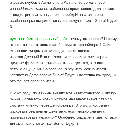
игровых клубов в Алматы или Астане, то сегодня всё
иначе.Онлайн-казино, мобильные приложения, демо-режимы
– индустрия шагнула далеко вперёд.И на этом фоне
особенно ярко выделяется один продукт – слот Sun of Egypt
3.
султан геймс официальный сайт
Почему именно он? Потому
что третья часть знаменитой серии от провайдера 3 Oaks
стала настоящим хитом среди казахстанских
игроков.Древний Египет, золотые скарабеи, риск-игра и
щедрые фриспины – здесь есть всё для тех, кто ищет
острые ощущения.Но главное: в эту игру можно играть
бесплатно.Демо-версия Sun of Egypt 3 доступна каждому, и
это меняет правила игры.
В 2024 году, по данным аналитиков казахстанского iGaming-
рынка, более 62% новых игроков начинают знакомство со
слотами именно через демо-режимы.Это логично: зачем
рисковать реальными деньгами, если можно сначала
прочувствовать механику? Особенно когда речь идёт о таких
динамичных слотах, как Sun of Egypt 3.