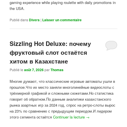
gaming experience while playing roulette with daily promotions in
the USA.
Publié dans
Divers
|
Laisser un commentaire
Sizzling Hot Deluxe: почему
фруктовый слот остаётся
хитом в Казахстане
Publié le
août 7, 2026
par
Thomas
Многие думают, что классические игровые автоматы ушли в
прошлое.Что их место заняли многолинейные видеослоты с
трёхмерной графикой и сложными сюжетами.Но статистика
говорит об обратном.По данным аналитики казахстанского
рынка азартных игр за 2024 год, спрос на ретро-слоты вырос
на 23% по сравнению с предыдущим периодом.И лидером
этого сегмента остаётся
Continuer la lecture
→