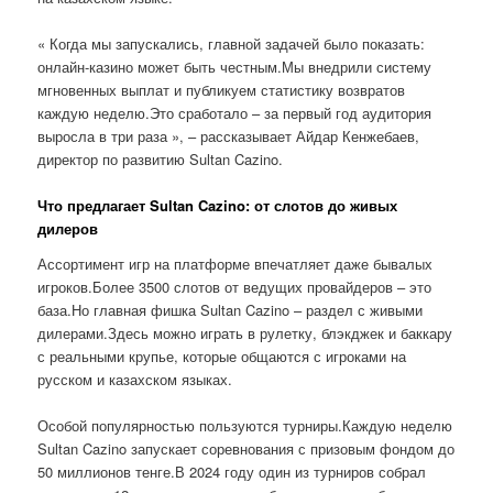
« Когда мы запускались, главной задачей было показать:
онлайн-казино может быть честным.Мы внедрили систему
мгновенных выплат и публикуем статистику возвратов
каждую неделю.Это сработало – за первый год аудитория
выросла в три раза », – рассказывает Айдар Кенжебаев,
директор по развитию Sultan Cazino.
Что предлагает Sultan Cazino: от слотов до живых
дилеров
Ассортимент игр на платформе впечатляет даже бывалых
игроков.Более 3500 слотов от ведущих провайдеров – это
база.Но главная фишка Sultan Cazino – раздел с живыми
дилерами.Здесь можно играть в рулетку, блэкджек и баккару
с реальными крупье, которые общаются с игроками на
русском и казахском языках.
Особой популярностью пользуются турниры.Каждую неделю
Sultan Cazino запускает соревнования с призовым фондом до
50 миллионов тенге.В 2024 году один из турниров собрал