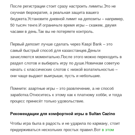
После регистрации стоит сразу настроить лимиты.Это не
скучная бюрократия, а реальная защита вашего
бюджета.Установите дневной лимит на депозиты – например,
50 тысяч тенге.И ограничьте время игры – скажем, двумя
часами в день.Так вы не потеряете контроль.
Первый депозит лучше сделать через Kaspi Bank – это
самый быстрый способ для казахстанцев.Деньги
зачисляются моментально.После этого можно переходить в
раздел слотов и выбирать игру по душе.Новичкам советую
начать с классических слотов с низкой волатильностью –
они чаще выдают выигрыши, пусть и небольшие.
Помните: азартные игры – это развлечение, а не способ
заработка.Относитесь к этому как к платному хобби, и тогда
процесс принесёт только удовольствие.
Рекомендации для комфортной игры в Sultan Cazino
Чтобы игра была в радость и не ударила по карману, стоит
придерживаться нескольких простых правил.Вот
в этом