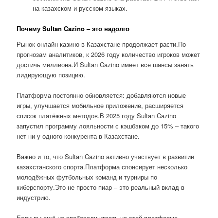
на казахском и русском языках.
Почему Sultan Cazino – это надолго
Рынок онлайн-казино в Казахстане продолжает расти.По
прогнозам аналитиков, к 2026 году количество игроков может
достичь миллиона.И Sultan Cazino имеет все шансы занять
лидирующую позицию.
Платформа постоянно обновляется: добавляются новые
игры, улучшается мобильное приложение, расширяется
список платёжных методов.В 2025 году Sultan Cazino
запустил программу лояльности с кэшбэком до 15% – такого
нет ни у одного конкурента в Казахстане.
Важно и то, что Sultan Cazino активно участвует в развитии
казахстанского спорта.Платформа спонсирует несколько
молодёжных футбольных команд и турниры по
киберспорту.Это не просто пиар – это реальный вклад в
индустрию.
Если вы ещё не пробовали играть на этой платформе,