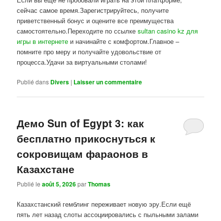
сейчас самое время.Зарегистрируйтесь, получите
приветственный бонус и оцените все преимущества
самостоятельно.Переходите по ссылке
sultan casino kz для
игры в интернете
и начинайте с комфортом.Главное –
помните про меру и получайте удовольствие от
процесса.Удачи за виртуальными столами!
Publié dans
Divers
|
Laisser un commentaire
Демо Sun of Egypt 3: как
бесплатно прикоснуться к
сокровищам фараонов в
Казахстане
Publié le
août 5, 2026
par
Thomas
Казахстанский гемблинг переживает новую эру.Если ещё
пять лет назад слоты ассоциировались с пыльными залами