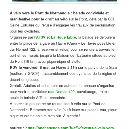
A vélo vers le Pont de Normandie : balade conviviale et
manifestive
pour le droit au vélo
sur le Pont, géré par la CCI
Seine Estuaire qui refuse d’engager les travaux de sécurisation
pour les cyclistes.
Organisée par l’
AF3V
et
La Roue Libre
, la balade se déroulera
entre la place de la gare au Havre (Caen – Le Havre possible en
car Nomad 122, à réserver si vélos) pour se rendre à travers le
port et les marais jusqu’à la Maison de l’Estuaire située au pied
du Pont (15 km) avec pique-nique et visite.
RDV le vendredi 8 mai au Havre à 11h
sur le parvis de la Gare
(routière + SNCF) : rassemblement des cyclistes de la région et
départ en groupe.
Gratuit. Adultes et ados sont en autonomie, chacun s’organise
pour venir et participer (
car Nomad 122
, covoiturage, train) :
seule la balade A/R est encadrée.
A noter : le groupe ne se rendra pas à vélo sur le Pont de
Normandie. Emmener son vélo (ou à louer sur place), eau, pique-
nique et crème solaire bien sûr. A bientôt !
source :
https://openagenda.com/fr/af3v/events/a-velo-vers-