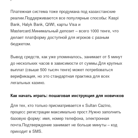
Платежная система тоже продумана под казахстанские
реалии.Поддерживаются все популярные способы: Kaspi
Bank, Halyk Bank, QIWI, карты Visa и
Mastercard.Минимальный депозит – всего 1000 тенге, что
делает платформу доступной для игроков с разным
бюджетом.
Вывод средств, как уже упоминалось, занимает от 5 минут
до нескольких часов в зависимости от суммы.Для крупных
выплат (свыше 500 тысяч тенге) может потребоваться
верификация, но это стандартная практика для всех
легальных казино.
Как начать играть: пошаговая инструкция для новичков
Для тех, кто только присматривается к Sultan Cazino,
процесс регистрации максимально прост.Нужно заполнить
базовую форму: имя, номер телефона, электронная
почта.Подтверждение занимает не больше минуты – код
приходит в SMS.