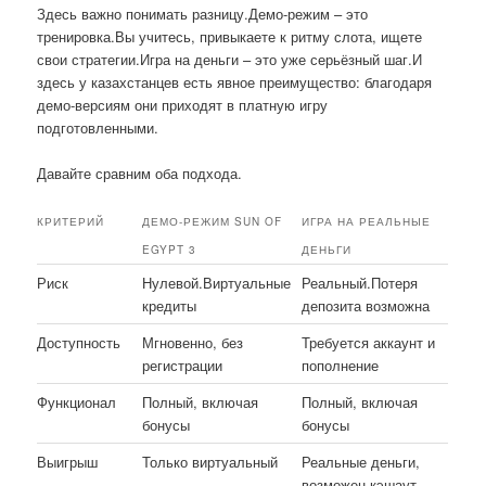
Здесь важно понимать разницу.Демо-режим – это
тренировка.Вы учитесь, привыкаете к ритму слота, ищете
свои стратегии.Игра на деньги – это уже серьёзный шаг.И
здесь у казахстанцев есть явное преимущество: благодаря
демо-версиям они приходят в платную игру
подготовленными.
Давайте сравним оба подхода.
КРИТЕРИЙ
ДЕМО-РЕЖИМ SUN OF
ИГРА НА РЕАЛЬНЫЕ
EGYPT 3
ДЕНЬГИ
Риск
Нулевой.Виртуальные
Реальный.Потеря
кредиты
депозита возможна
Доступность
Мгновенно, без
Требуется аккаунт и
регистрации
пополнение
Функционал
Полный, включая
Полный, включая
бонусы
бонусы
Выигрыш
Только виртуальный
Реальные деньги,
возможен кэшаут