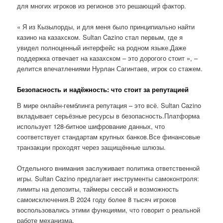
для многих игроков из регионов это решающий фактор.
« Я из Кызылорды, и для меня было принципиально найти
казино на казахском. Sultan Cazino стал первым, где я
увидел полноценный интерфейс на родном языке.Даже
поддержка отвечает на казахском – это дорогого стоит », –
делится впечатлениями Нурлан Сагинтаев, игрок со стажем.
Безопасность и надёжность: что стоит за репутацией
В мире онлайн-гемблинга репутация – это всё. Sultan Cazino
вкладывает серьёзные ресурсы в безопасность.Платформа
использует 128-битное шифрование данных, что
соответствует стандартам крупных банков.Все финансовые
транзакции проходят через защищённые шлюзы.
Отдельного внимания заслуживает политика ответственной
игры. Sultan Cazino предлагает инструменты самоконтроля:
лимиты на депозиты, таймеры сессий и возможность
самоисключения.В 2024 году более 8 тысяч игроков
воспользовались этими функциями, что говорит о реальной
работе механизма.