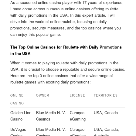
As a seasoned online casino player with 17 years of experience,
I have come across numerous online casinos offering roulette
with daily promotions in the USA. In this expert article, I will
delve into the world of online roulette, focusing on daily
promotions, security measures, and the top casinos where you
can enjoy this popular game.
The Top Online Casinos for Roulette with Daily Promotions
in the USA
When it comes to playing roulette with daily promotions in the
USA, it is crucial to choose a reputable and secure online casino.
Here are the top 3 online casinos that offer a wide range of
roulette games with exciting daily promotions:
ONLINE
OWNER
LICENSE
TERRITORIES
CASINO
Golden Lion
Blue Media N. V.
Curaçao
USA, Canada
Casino
Casinos
eGaming
BoVegas
Blue Media N. V.
Curaçao
USA, Canada,
Casino
Casinos
eGaming
Australia