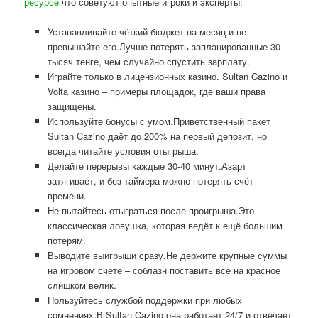
ресурсе
что советуют опытные игроки и эксперты:
Устанавливайте чёткий бюджет на месяц и не
превышайте его.Лучше потерять запланированные 30
тысяч тенге, чем случайно спустить зарплату.
Играйте только в лицензионных казино. Sultan Cazino и
Volta казино – примеры площадок, где ваши права
защищены.
Используйте бонусы с умом.Приветственный пакет
Sultan Cazino даёт до 200% на первый депозит, но
всегда читайте условия отыгрыша.
Делайте перерывы каждые 30-40 минут.Азарт
затягивает, и без таймера можно потерять счёт
времени.
Не пытайтесь отыграться после проигрыша.Это
классическая ловушка, которая ведёт к ещё большим
потерям.
Выводите выигрыши сразу.Не держите крупные суммы
на игровом счёте – соблазн поставить всё на красное
слишком велик.
Пользуйтесь службой поддержки при любых
сомнениях.В Sultan Cazino она работает 24/7 и отвечает