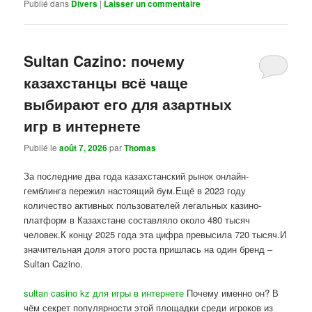
Publié dans
Divers
|
Laisser un commentaire
Sultan Cazino: почему
казахстанцы всё чаще
выбирают его для азартных
игр в интернете
Publié le
août 7, 2026
par
Thomas
За последние два года казахстанский рынок онлайн-
гемблинга пережил настоящий бум.Ещё в 2023 году
количество активных пользователей легальных казино-
платформ в Казахстане составляло около 480 тысяч
человек.К концу 2025 года эта цифра превысила 720 тысяч.И
значительная доля этого роста пришлась на один бренд –
Sultan Cazino.
sultan casino kz для игры в интернете
Почему именно он? В
чём секрет популярности этой площадки среди игроков из