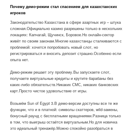
Почему демо-режим стал спасением для казахстанских
игроков
Законодательство Казахстана в сфере азартных игр – штука
сложная.Официально казино разрешены только в нескольких
локациях: Капчагай, Щучинск, Боровое.Но онлайн-сектор
живёт по своим законам.Многие казахстанцы сталкиваются с
проблемой: хочется попробовать новый слот, но
регистрироваться и вносить депозит страшно.Особенно если
опыта нет.
Демо-режим решает эту проблему.Вы запускаете слот,
получаете виртуальные кредиты и крутите барабаны без
каких-либо обязательств.Никаких СМС, никаких банковских
карт.Просто чистое удовольствие от игры.
Возьмём Sun of Egypt 3.В демо-версии доступны все те же
функции, что и в платной: символы скаттеров, wild-замены,
бонусный раунд с бесплатными вращениями.Разница только
в том, что выигрыш остаётся виртуальным.Но для новичка
это идеальный тренажёр.Можно спокойно разобраться в