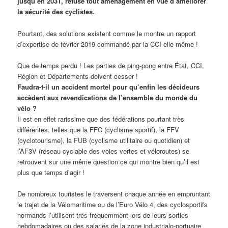
jusqu’en 2031, refuse tout aménagement en vue d’améliorer
la sécurité des cyclistes.
Pourtant, des solutions existent comme le montre un rapport
d’expertise de février 2019 commandé par la CCI elle-même !
Que de temps perdu ! Les parties de ping-pong entre État, CCI,
Région et Départements doivent cesser !
Faudra-t-il un accident mortel pour qu’enfin les décideurs
accèdent aux revendications de l’ensemble du monde du
vélo ?
Il est en effet rarissime que des fédérations pourtant très
différentes, telles que la FFC (cyclisme sportif), la FFV
(cyclotourisme), la FUB (cyclisme utilitaire ou quotidien) et
l’AF3V (réseau cyclable des voies vertes et véloroutes) se
retrouvent sur une même question ce qui montre bien qu’il est
plus que temps d’agir !
De nombreux touristes le traversent chaque année en empruntant
le trajet de la Vélomaritime ou de l’Euro Vélo 4, des cyclosportifs
normands l’utilisent très fréquemment lors de leurs sorties
hebdomadaires ou des salariés de la zone industrialo-portuaire