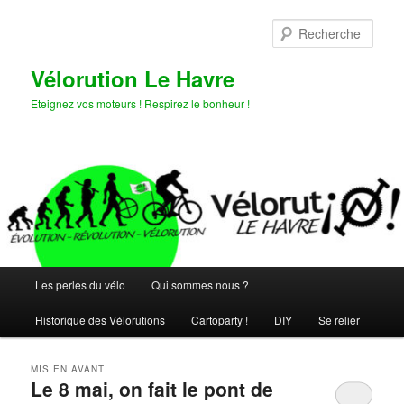
Aller
Aller
au
au
Rech
contenu
contenu
principal
secondaire
Vélorution Le Havre
Eteignez vos moteurs ! Respirez le bonheur !
Menu
Les perles du vélo
Qui sommes nous ?
principal
Historique des Vélorutions
Cartoparty !
DIY
Se relier
MIS EN AVANT
Le 8 mai, on fait le pont de