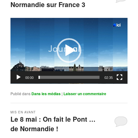
Normandie sur France 3
Publié le
mai 11, 2026
par
Steph
Lecteur
vidéo
00:00
02:35
Publié dans
Dans les médias
|
Laisser un commentaire
MIS EN AVANT
Le 8 mai : On fait le Pont …
de Normandie !