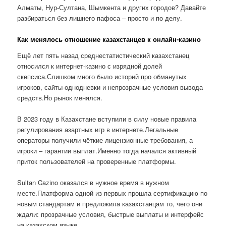
Алматы, Нур-Султана, Шымкента и других городов? Давайте
разбираться без лишнего пафоса – просто и по делу.
Как менялось отношение казахстанцев к онлайн-казино
Ещё лет пять назад среднестатистический казахстанец
относился к интернет-казино с изрядной долей
скепсиса.Слишком много было историй про обманутых
игроков, сайты-однодневки и непрозрачные условия вывода
средств.Но рынок менялся.
В 2023 году в Казахстане вступили в силу новые правила
регулирования азартных игр в интернете.Легальные
операторы получили чёткие лицензионные требования, а
игроки – гарантии выплат.Именно тогда начался активный
приток пользователей на проверенные платформы.
Sultan Cazino оказался в нужное время в нужном
месте.Платформа одной из первых прошла сертификацию по
новым стандартам и предложила казахстанцам то, чего они
ждали: прозрачные условия, быстрые выплаты и интерфейс
на казахском языке.