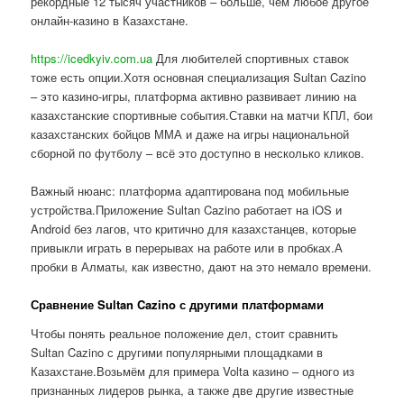
рекордные 12 тысяч участников – больше, чем любое другое
онлайн-казино в Казахстане.
https://icedkyiv.com.ua
Для любителей спортивных ставок
тоже есть опции.Хотя основная специализация Sultan Cazino
– это казино-игры, платформа активно развивает линию на
казахстанские спортивные события.Ставки на матчи КПЛ, бои
казахстанских бойцов ММА и даже на игры национальной
сборной по футболу – всё это доступно в несколько кликов.
Важный нюанс: платформа адаптирована под мобильные
устройства.Приложение Sultan Cazino работает на iOS и
Android без лагов, что критично для казахстанцев, которые
привыкли играть в перерывах на работе или в пробках.А
пробки в Алматы, как известно, дают на это немало времени.
Сравнение Sultan Cazino с другими платформами
Чтобы понять реальное положение дел, стоит сравнить
Sultan Cazino с другими популярными площадками в
Казахстане.Возьмём для примера Volta казино – одного из
признанных лидеров рынка, а также две другие известные