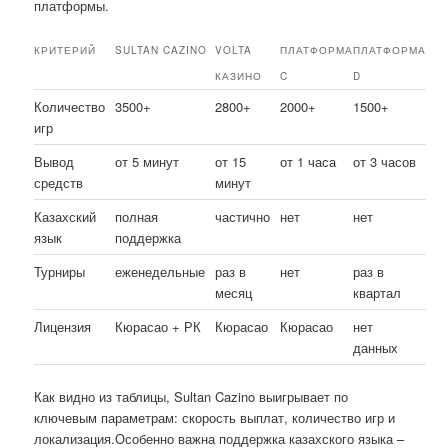
платформы.
КРИТЕРИЙ
SULTAN CAZINO
VOLTA
ПЛАТФОРМА
ПЛАТФОРМА
КАЗИНО
C
D
Количество
3500+
2800+
2000+
1500+
игр
Вывод
от 5 минут
от 15
от 1 часа
от 3 часов
средств
минут
Казахский
полная
частично
нет
нет
язык
поддержка
Турниры
еженедельные
раз в
нет
раз в
месяц
квартал
Лицензия
Кюрасао + РК
Кюрасао
Кюрасао
нет
данных
Как видно из таблицы, Sultan Cazino выигрывает по
ключевым параметрам: скорость выплат, количество игр и
локализация.Особенно важна поддержка казахского языка –