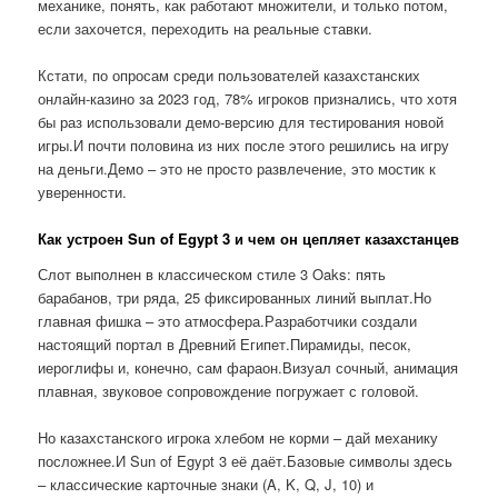
механике, понять, как работают множители, и только потом,
если захочется, переходить на реальные ставки.
Кстати, по опросам среди пользователей казахстанских
онлайн-казино за 2023 год, 78% игроков признались, что хотя
бы раз использовали демо-версию для тестирования новой
игры.И почти половина из них после этого решились на игру
на деньги.Демо – это не просто развлечение, это мостик к
уверенности.
Как устроен Sun of Egypt 3 и чем он цепляет казахстанцев
Слот выполнен в классическом стиле 3 Oaks: пять
барабанов, три ряда, 25 фиксированных линий выплат.Но
главная фишка – это атмосфера.Разработчики создали
настоящий портал в Древний Египет.Пирамиды, песок,
иероглифы и, конечно, сам фараон.Визуал сочный, анимация
плавная, звуковое сопровождение погружает с головой.
Но казахстанского игрока хлебом не корми – дай механику
посложнее.И Sun of Egypt 3 её даёт.Базовые символы здесь
– классические карточные знаки (A, K, Q, J, 10) и