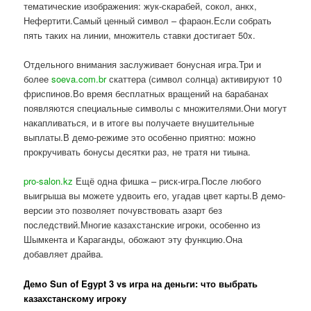
тематические изображения: жук-скарабей, сокол, анкх,
Нефертити.Самый ценный символ – фараон.Если собрать
пять таких на линии, множитель ставки достигает 50x.
Отдельного внимания заслуживает бонусная игра.Три и
более
soeva.com.br
скаттера (символ солнца) активируют 10
фриспинов.Во время бесплатных вращений на барабанах
появляются специальные символы с множителями.Они могут
накапливаться, и в итоге вы получаете внушительные
выплаты.В демо-режиме это особенно приятно: можно
прокручивать бонусы десятки раз, не тратя ни тиына.
pro-salon.kz
Ещё одна фишка – риск-игра.После любого
выигрыша вы можете удвоить его, угадав цвет карты.В демо-
версии это позволяет почувствовать азарт без
последствий.Многие казахстанские игроки, особенно из
Шымкента и Караганды, обожают эту функцию.Она
добавляет драйва.
Демо Sun of Egypt 3 vs игра на деньги: что выбрать
казахстанскому игроку