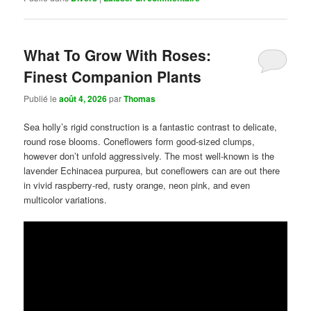
What To Grow With Roses:
Finest Companion Plants
Publié le
août 4, 2026
par
Thomas
Sea holly’s rigid construction is a fantastic contrast to delicate,
round rose blooms. Coneflowers form good-sized clumps,
however don’t unfold aggressively. The most well-known is the
lavender Echinacea purpurea, but coneflowers can are out there
in vivid raspberry-red, rusty orange, neon pink, and even
multicolor variations.