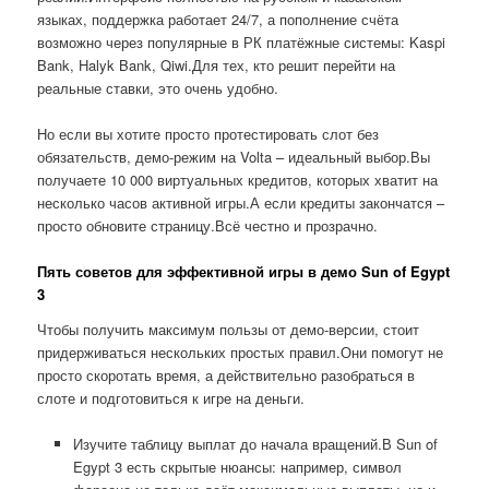
языках, поддержка работает 24/7, а пополнение счёта
возможно через популярные в РК платёжные системы: Kaspi
Bank, Halyk Bank, Qiwi.Для тех, кто решит перейти на
реальные ставки, это очень удобно.
Но если вы хотите просто протестировать слот без
обязательств, демо-режим на Volta – идеальный выбор.Вы
получаете 10 000 виртуальных кредитов, которых хватит на
несколько часов активной игры.А если кредиты закончатся –
просто обновите страницу.Всё честно и прозрачно.
Пять советов для эффективной игры в демо Sun of Egypt
3
Чтобы получить максимум пользы от демо-версии, стоит
придерживаться нескольких простых правил.Они помогут не
просто скоротать время, а действительно разобраться в
слоте и подготовиться к игре на деньги.
Изучите таблицу выплат до начала вращений.В Sun of
Egypt 3 есть скрытые нюансы: например, символ