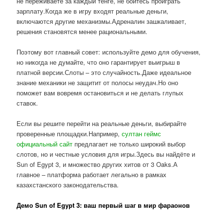
не переживаете за каждый тенге, не боитесь проиграть
зарплату.Когда же в игру входят реальные деньги,
включаются другие механизмы.Адреналин зашкаливает,
решения становятся менее рациональными.
Поэтому вот главный совет: используйте демо для обучения,
но никогда не думайте, что оно гарантирует выигрыш в
платной версии.Слоты – это случайность.Даже идеальное
знание механики не защитит от полосы неудач.Но оно
поможет вам вовремя остановиться и не делать глупых
ставок.
Если вы решите перейти на реальные деньги, выбирайте
проверенные площадки.Например,
султан геймс
официальный сайт
предлагает не только широкий выбор
слотов, но и честные условия для игры.Здесь вы найдёте и
Sun of Egypt 3, и множество других хитов от 3 Oaks.А
главное – платформа работает легально в рамках
казахстанского законодательства.
Демо Sun of Egypt 3: ваш первый шаг в мир фараонов