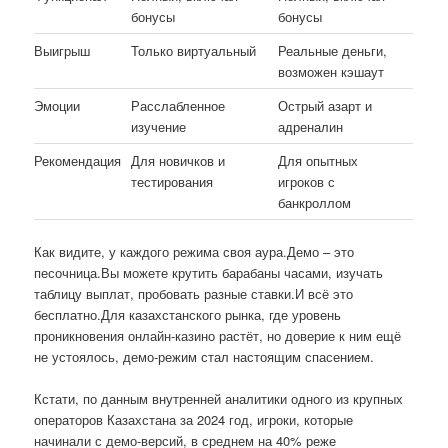
бонусы
бонусы
Выигрыш
Только виртуальный
Реальные деньги,
возможен кэшаут
Эмоции
Расслабленное
Острый азарт и
изучение
адреналин
Рекомендация
Для новичков и
Для опытных
тестирования
игроков с
банкроллом
Как видите, у каждого режима своя аура.Демо – это
песочница.Вы можете крутить барабаны часами, изучать
таблицу выплат, пробовать разные ставки.И всё это
бесплатно.Для казахстанского рынка, где уровень
проникновения онлайн-казино растёт, но доверие к ним ещё
не устоялось, демо-режим стал настоящим спасением.
Кстати, по данным внутренней аналитики одного из крупных
операторов Казахстана за 2024 год, игроки, которые
начинали с демо-версий, в среднем на 40% реже