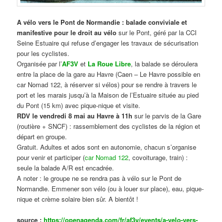
A vélo vers le Pont de Normandie : balade conviviale et
manifestive
pour le droit au vélo
sur le Pont, géré par la CCI
Seine Estuaire qui refuse d’engager les travaux de sécurisation
pour les cyclistes.
Organisée par l’
AF3V
et
La Roue Libre
, la balade se déroulera
entre la place de la gare au Havre (Caen – Le Havre possible en
car Nomad 122, à réserver si vélos) pour se rendre à travers le
port et les marais jusqu’à la Maison de l’Estuaire située au pied
du Pont (15 km) avec pique-nique et visite.
RDV le vendredi 8 mai au Havre à 11h
sur le parvis de la Gare
(routière + SNCF) : rassemblement des cyclistes de la région et
départ en groupe.
Gratuit. Adultes et ados sont en autonomie, chacun s’organise
pour venir et participer (
car Nomad 122
, covoiturage, train) :
seule la balade A/R est encadrée.
A noter : le groupe ne se rendra pas à vélo sur le Pont de
Normandie. Emmener son vélo (ou à louer sur place), eau, pique-
nique et crème solaire bien sûr. A bientôt !
source :
https://openagenda.com/fr/af3v/events/a-velo-vers-