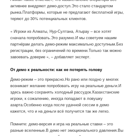
активнее внедряют демо-доступ.Это стало стандартом
рынка.Платформы, которые не предлагают бесплатной игры,
теряют до 30% потенциальных клиентов.
« Игроки из Алматы, Нур-Султана, Атырау – все хотят
сначала попробовать.Это разумно.И мы советуем нашим
партнёрам делать демо-режим максимально доступным.Без
регистрации, без ограничений по времени.Только так можно
завоевать доверие », – добавляет эксперт.
От демо к реальности: как не потерять голову
Демо-режим – это прекрасно.Но рано или поздно у многих
возникает желание попробовать игру на реальные деньги.И
здесь важно сохранять холодный рассудок.Казахстанские
игроки, к сожалению, иногда попадают в ловушку
азарта.Особенно когда после удачной сессии в демо
кажется, что и на деньги всё получится так же легко.
Помните: демо-версия и игра на реальные ставки – это
разные вселенные.В демо нет эмоционального давления.Вы