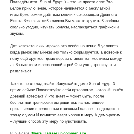
Подведём итог. Sun of Egypt 3 – это не просто слот.Это
целое приключение, которое начинается с бесплатной
игры.Демо-режим даёт вам ключи к сокровищам Древнего
Египта без каких-либо рисков.Вы можете крутить барабаны
сколько угодно, изучать бонусы, наслаждаться графикой и
звуком.
Для казахстанских игроков это особенно ценно.В условиях,
когда рынок онлайн-казино только формируется, а доверие к
нему ещё хрупкое, демо-версии становятся мостиком между
любопытством и осознанной игрой.Они учат, тренируют и
развлекают.
Так что не откладывайте.Запускайте демо Sun of Egypt 3
прямо сейчас.Почувствуйте себя археологом, который нашёл
древний артефакт.И кто знает – может быть, после
бесплатной тренировки вы решитесь на настоящее
приключение с реальными ставками.Главное – подходите к
этому с умом.И помните: азарт хорош в меру.А демо-режим
– лучший способ эту меру почувствовать.
Publié dans
Divers
|
Laisser un commentaire