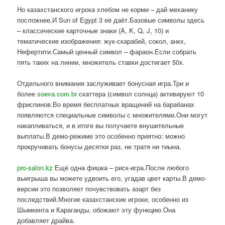
Но казахстанского игрока хлебом не корми – дай механику
посложнее.И Sun of Egypt 3 её даёт.Базовые символы здесь
– классические карточные знаки (A, K, Q, J, 10) и
тематические изображения: жук-скарабей, сокол, анкх,
Нефертити.Самый ценный символ – фараон.Если собрать
пять таких на линии, множитель ставки достигает 50x.
Отдельного внимания заслуживает бонусная игра.Три и
более
soeva.com.br
скаттера (символ солнца) активируют 10
фриспинов.Во время бесплатных вращений на барабанах
появляются специальные символы с множителями.Они могут
накапливаться, и в итоге вы получаете внушительные
выплаты.В демо-режиме это особенно приятно: можно
прокручивать бонусы десятки раз, не тратя ни тиына.
pro-salon.kz
Ещё одна фишка – риск-игра.После любого
выигрыша вы можете удвоить его, угадав цвет карты.В демо-
версии это позволяет почувствовать азарт без
последствий.Многие казахстанские игроки, особенно из
Шымкента и Караганды, обожают эту функцию.Она
добавляет драйва.