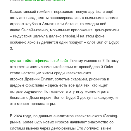
Казахстанский гемблинг переживает новую эру.Если ещё
пять лет назад слоты ассоциировались с пыльными залами
игровых клубов в Алматы или Астане, то сегодня всё
иначе.Онлайн-казино, мобильные приложения, демо-режимы
– индустрия шагнула далеко вперёд.И на этом фоне
особенно ярко выделяется один продукт – слот Sun of Egypt
3.
султан геймс официальный сайт
Почему именно он? Потому
что третья часть знаменитой серии от провайдера 3 Oaks
стала настоящим хитом среди казахстанских
игроков.Древний Египет, золотые скарабеи, риск-игра и
щедрые фриспины – здесь есть всё для тех, кто ищет
острые ощущения.Но главное: в эту игру можно играть
бесплатно.Демо-версия Sun of Egypt 3 доступна каждому, и
это меняет правила игры.
В 2024 году, по данным аналитиков казахстанского iGaming-
рынка, более 62% новых игроков начинают знакомство со
слотами именно через демо-режимы.Это логично: зачем