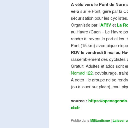
A vélo vers le Pont de Norma
vélo
sur le Pont, géré par la C
sécurisation pour les cyclistes
Organisée par l’
AF3V
et
La Ro
au Havre (Caen – Le Havre pos
rendre à travers le port et les
Pont (15 km) avec pique-nique e
RDV le vendredi 8 mai au Ha
rassemblement des cyclistes de
Gratuit. Adultes et ados sont e
Nomad 122
, covoiturage, trai
A noter : le groupe ne se ren
(ou à louer sur place), eau, piq
source :
https://openagenda.
cl=fr
Publié dans
Militantisme
|
Laisser 