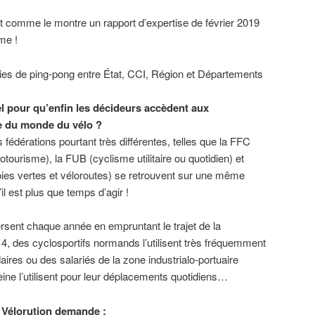
nt comme le montre un rapport d’expertise de février 2019
me !
ies de ping-pong entre État, CCI, Région et Départements
el pour qu’enfin les décideurs accèdent aux
e du monde du vélo ?
s fédérations pourtant très différentes, telles que la FFC
otourisme), la FUB (cyclisme utilitaire ou quotidien) et
oies vertes et véloroutes) se retrouvent sur une même
il est plus que temps d’agir !
rsent chaque année en empruntant le trajet de la
 4, des cyclosportifs normands l’utilisent très fréquemment
ires ou des salariés de la zone industrialo-portuaire
Seine l’utilisent pour leur déplacements quotidiens…
H Vélorution demande :