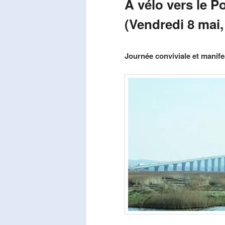
A vélo vers le P
(Vendredi 8 mai,
Publié le
mars 29, 2026
par
Steph
Journée conviviale et manifes