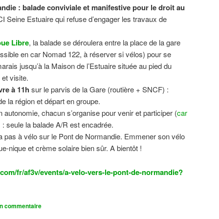
ndie : balade conviviale et manifestive
pour le droit au
CI Seine Estuaire qui refuse d’engager les travaux de
.
ue Libre
, la balade se déroulera entre la place de la gare
sible en car Nomad 122, à réserver si vélos) pour se
 marais jusqu’à la Maison de l’Estuaire située au pied du
t visite.
vre à 11h
sur le parvis de la Gare (routière + SNCF) :
 la région et départ en groupe.
n autonomie, chacun s’organise pour venir et participer (
car
n) : seule la balade A/R est encadrée.
dra pas à vélo sur le Pont de Normandie. Emmener son vélo
ue-nique et crème solaire bien sûr. A bientôt !
com/fr/af3v/events/a-velo-vers-le-pont-de-normandie?
un commentaire