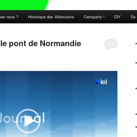
es nous ?
Historique des Vélorutions
Cartoparty !
DIY
Se 
t le pont de Normandie