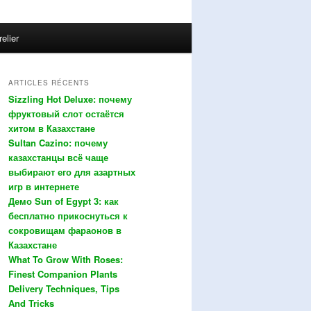
relier
ARTICLES RÉCENTS
Sizzling Hot Deluxe: почему
фруктовый слот остаётся
хитом в Казахстане
Sultan Cazino: почему
казахстанцы всё чаще
выбирают его для азартных
игр в интернете
Демо Sun of Egypt 3: как
бесплатно прикоснуться к
сокровищам фараонов в
Казахстане
What To Grow With Roses:
Finest Companion Plants
Delivery Techniques, Tips
And Tricks