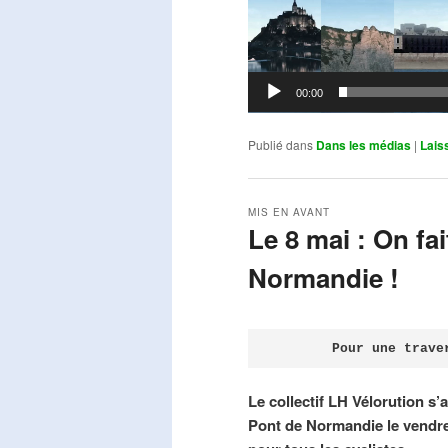
00:00
Publié dans
Dans les médias
|
Lais
MIS EN AVANT
Le 8 mai : On fa
Normandie !
Publié le
avril 18, 2026
par
Steph
Pour une trave
Le collectif LH Vélorution s’
Pont de Normandie le vendre