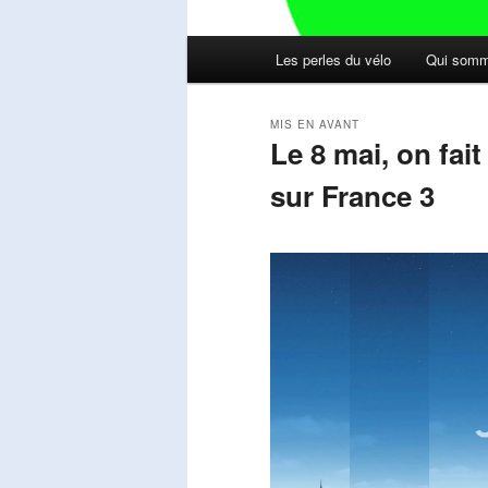
Menu
Les perles du vélo
Qui somm
principal
MIS EN AVANT
Le 8 mai, on fai
sur France 3
Publié le
mai 11, 2026
par
Steph
Lecteur
vidéo