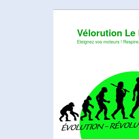
Aller
Aller
au
au
contenu
contenu
Vélorution Le
principal
secondaire
Eteignez vos moteurs ! Respire