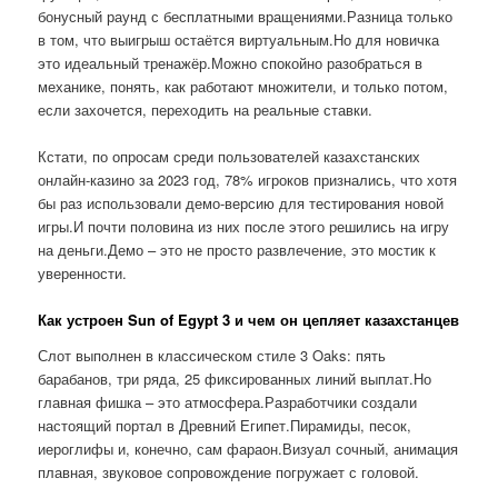
бонусный раунд с бесплатными вращениями.Разница только
в том, что выигрыш остаётся виртуальным.Но для новичка
это идеальный тренажёр.Можно спокойно разобраться в
механике, понять, как работают множители, и только потом,
если захочется, переходить на реальные ставки.
Кстати, по опросам среди пользователей казахстанских
онлайн-казино за 2023 год, 78% игроков признались, что хотя
бы раз использовали демо-версию для тестирования новой
игры.И почти половина из них после этого решились на игру
на деньги.Демо – это не просто развлечение, это мостик к
уверенности.
Как устроен Sun of Egypt 3 и чем он цепляет казахстанцев
Слот выполнен в классическом стиле 3 Oaks: пять
барабанов, три ряда, 25 фиксированных линий выплат.Но
главная фишка – это атмосфера.Разработчики создали
настоящий портал в Древний Египет.Пирамиды, песок,
иероглифы и, конечно, сам фараон.Визуал сочный, анимация
плавная, звуковое сопровождение погружает с головой.