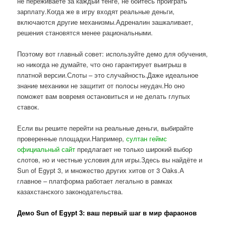
не переживаете за каждый тенге, не боитесь проиграть
зарплату.Когда же в игру входят реальные деньги,
включаются другие механизмы.Адреналин зашкаливает,
решения становятся менее рациональными.
Поэтому вот главный совет: используйте демо для обучения,
но никогда не думайте, что оно гарантирует выигрыш в
платной версии.Слоты – это случайность.Даже идеальное
знание механики не защитит от полосы неудач.Но оно
поможет вам вовремя остановиться и не делать глупых
ставок.
Если вы решите перейти на реальные деньги, выбирайте
проверенные площадки.Например,
султан геймс
официальный сайт
предлагает не только широкий выбор
слотов, но и честные условия для игры.Здесь вы найдёте и
Sun of Egypt 3, и множество других хитов от 3 Oaks.А
главное – платформа работает легально в рамках
казахстанского законодательства.
Демо Sun of Egypt 3: ваш первый шаг в мир фараонов