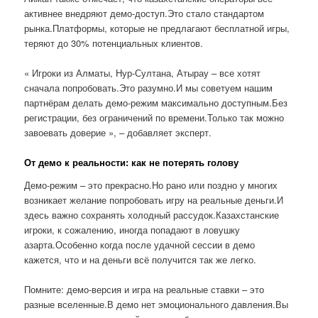
активнее внедряют демо-доступ.Это стало стандартом
рынка.Платформы, которые не предлагают бесплатной игры,
теряют до 30% потенциальных клиентов.
« Игроки из Алматы, Нур-Султана, Атырау – все хотят
сначала попробовать.Это разумно.И мы советуем нашим
партнёрам делать демо-режим максимально доступным.Без
регистрации, без ограничений по времени.Только так можно
завоевать доверие », – добавляет эксперт.
От демо к реальности: как не потерять голову
Демо-режим – это прекрасно.Но рано или поздно у многих
возникает желание попробовать игру на реальные деньги.И
здесь важно сохранять холодный рассудок.Казахстанские
игроки, к сожалению, иногда попадают в ловушку
азарта.Особенно когда после удачной сессии в демо
кажется, что и на деньги всё получится так же легко.
Помните: демо-версия и игра на реальные ставки – это
разные вселенные.В демо нет эмоционального давления.Вы