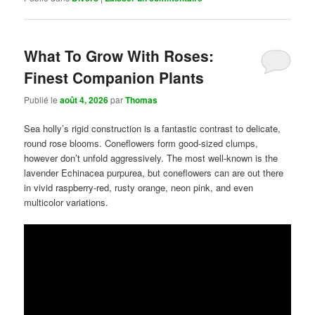
What To Grow With Roses:
Finest Companion Plants
Publié le
août 4, 2026
par
Thomas
Sea holly’s rigid construction is a fantastic contrast to delicate,
round rose blooms. Coneflowers form good-sized clumps,
however don’t unfold aggressively. The most well-known is the
lavender Echinacea purpurea, but coneflowers can are out there
in vivid raspberry-red, rusty orange, neon pink, and even
multicolor variations.