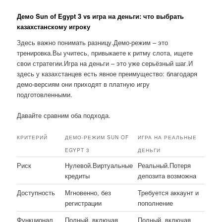
Демо Sun of Egypt 3 vs игра на деньги: что выбрать
казахстанскому игроку
Здесь важно понимать разницу.Демо-режим – это
тренировка.Вы учитесь, привыкаете к ритму слота, ищете
свои стратегии.Игра на деньги – это уже серьёзный шаг.И
здесь у казахстанцев есть явное преимущество: благодаря
демо-версиям они приходят в платную игру
подготовленными.
Давайте сравним оба подхода.
КРИТЕРИЙ
ДЕМО-РЕЖИМ SUN OF
ИГРА НА РЕАЛЬНЫЕ
EGYPT 3
ДЕНЬГИ
Риск
Нулевой.Виртуальные
Реальный.Потеря
кредиты
депозита возможна
Доступность
Мгновенно, без
Требуется аккаунт и
регистрации
пополнение
Функционал
Полный, включая
Полный, включая