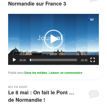
Normandie sur France 3
Publié le
mai 11, 2026
par
Steph
Lecteur
vidéo
00:00
02:35
Publié dans
Dans les médias
|
Laisser un commentaire
MIS EN AVANT
Le 8 mai : On fait le Pont …
de Normandie !