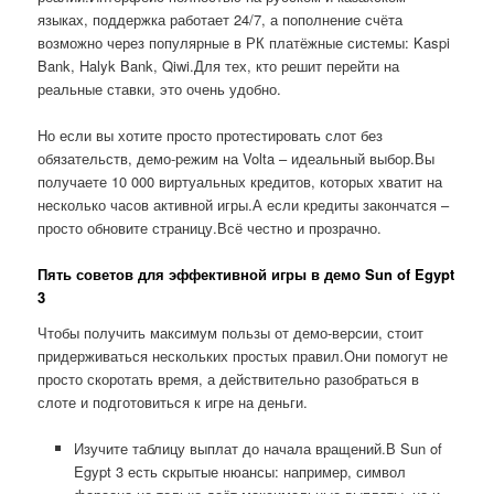
языках, поддержка работает 24/7, а пополнение счёта
возможно через популярные в РК платёжные системы: Kaspi
Bank, Halyk Bank, Qiwi.Для тех, кто решит перейти на
реальные ставки, это очень удобно.
Но если вы хотите просто протестировать слот без
обязательств, демо-режим на Volta – идеальный выбор.Вы
получаете 10 000 виртуальных кредитов, которых хватит на
несколько часов активной игры.А если кредиты закончатся –
просто обновите страницу.Всё честно и прозрачно.
Пять советов для эффективной игры в демо Sun of Egypt
3
Чтобы получить максимум пользы от демо-версии, стоит
придерживаться нескольких простых правил.Они помогут не
просто скоротать время, а действительно разобраться в
слоте и подготовиться к игре на деньги.
Изучите таблицу выплат до начала вращений.В Sun of
Egypt 3 есть скрытые нюансы: например, символ