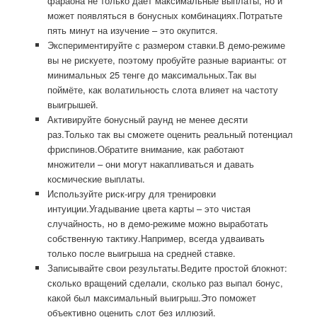
фараона не только даёт максимальные выплаты, но и
может появляться в бонусных комбинациях.Потратьте
пять минут на изучение – это окупится.
Экспериментируйте с размером ставки.В демо-режиме
вы не рискуете, поэтому пробуйте разные варианты: от
минимальных 25 тенге до максимальных.Так вы
поймёте, как волатильность слота влияет на частоту
выигрышей.
Активируйте бонусный раунд не менее десяти
раз.Только так вы сможете оценить реальный потенциал
фриспинов.Обратите внимание, как работают
множители – они могут накапливаться и давать
космические выплаты.
Используйте риск-игру для тренировки
интуиции.Угадывание цвета карты – это чистая
случайность, но в демо-режиме можно выработать
собственную тактику.Например, всегда удваивать
только после выигрыша на средней ставке.
Записывайте свои результаты.Ведите простой блокнот:
сколько вращений сделали, сколько раз выпал бонус,
какой был максимальный выигрыш.Это поможет
объективно оценить слот без иллюзий.