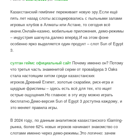
Казахстанский гемблинг переживает новую эру.Если ещё
пять лет назад слоты ассоциировались с пыльными залами
игровых клубов в Алматы или Астане, то сегодня всё
иначе.Онлайн-казино, мобильные приложения, демо-режимы
– индустрия шагнула далеко вперёд.И на этом фоне
особенно ярко выделяется один продукт – слот Sun of Egypt
3.
султан геймс официальный сайт
Почему именно он? Потому
что третья часть знаменитой серии от провайдера 3 Oaks
стала настоящим хитом среди казахстанских
игроков.Древний Египет, золотые скарабеи, риск-игра и
щедрые фриспины – здесь есть всё для тех, кто ищет
острые ощущения.Но главное: в эту игру можно играть
бесплатно.Демо-версия Sun of Egypt 3 доступна каждому, и
это меняет правила игры.
В 2024 году, по данным аналитиков казахстанского iGaming-
рынка, более 62% новых игроков начинают знакомство со
слотами именно через демо-режимы.Это логично: зачем