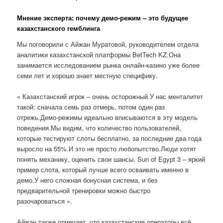
Мнение эксперта: почему демо-режим – это будущее
казахстанского гемблинга
Мы поговорили с Айжан Муратовой, руководителем отдела
аналитики казахстанской платформы BetTech KZ.Она
занимается исследованием рынка онлайн-казино уже более
семи лет и хорошо знает местную специфику.
« Казахстанский игрок – очень осторожный.У нас менталитет
такой: сначала семь раз отмерь, потом один раз
отрежь.Демо-режимы идеально вписываются в эту модель
поведения.Мы видим, что количество пользователей,
которые тестируют слоты бесплатно, за последние два года
выросло на 55%.И это не просто любопытство.Люди хотят
понять механику, оценить свои шансы. Sun of Egypt 3 – яркий
пример слота, который лучше всего осваивать именно в
демо.У него сложная бонусная система, и без
предварительной тренировки можно быстро
разочароваться ».
Айжан также отмечает, что казахстанские операторы всё