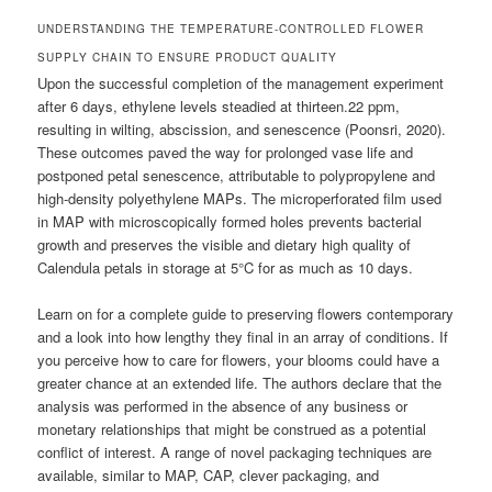
UNDERSTANDING THE TEMPERATURE-CONTROLLED FLOWER
SUPPLY CHAIN TO ENSURE PRODUCT QUALITY
Upon the successful completion of the management experiment
after 6 days, ethylene levels steadied at thirteen.22 ppm,
resulting in wilting, abscission, and senescence (Poonsri, 2020).
These outcomes paved the way for prolonged vase life and
postponed petal senescence, attributable to polypropylene and
high-density polyethylene MAPs. The microperforated film used
in MAP with microscopically formed holes prevents bacterial
growth and preserves the visible and dietary high quality of
Calendula petals in storage at 5°C for as much as 10 days.
Learn on for a complete guide to preserving flowers contemporary
and a look into how lengthy they final in an array of conditions. If
you perceive how to care for flowers, your blooms could have a
greater chance at an extended life. The authors declare that the
analysis was performed in the absence of any business or
monetary relationships that might be construed as a potential
conflict of interest. A range of novel packaging techniques are
available, similar to MAP, CAP, clever packaging, and