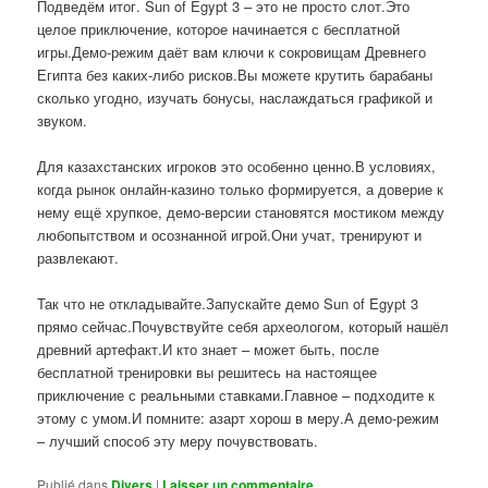
Подведём итог. Sun of Egypt 3 – это не просто слот.Это
целое приключение, которое начинается с бесплатной
игры.Демо-режим даёт вам ключи к сокровищам Древнего
Египта без каких-либо рисков.Вы можете крутить барабаны
сколько угодно, изучать бонусы, наслаждаться графикой и
звуком.
Для казахстанских игроков это особенно ценно.В условиях,
когда рынок онлайн-казино только формируется, а доверие к
нему ещё хрупкое, демо-версии становятся мостиком между
любопытством и осознанной игрой.Они учат, тренируют и
развлекают.
Так что не откладывайте.Запускайте демо Sun of Egypt 3
прямо сейчас.Почувствуйте себя археологом, который нашёл
древний артефакт.И кто знает – может быть, после
бесплатной тренировки вы решитесь на настоящее
приключение с реальными ставками.Главное – подходите к
этому с умом.И помните: азарт хорош в меру.А демо-режим
– лучший способ эту меру почувствовать.
Publié dans
Divers
|
Laisser un commentaire