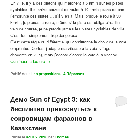
En ville, il y a des piétons qui marchent à 5 km/h sur les pistes
cyclables. Il m’arrive souvent de rouler à 10 km/h ; dans ce cas
j’emprunte ces pistes … s’il y en a. Mais lorsque je roule à 30
km/h ; je prends la route, même si la piste est obligatoire. En
vélo de course, je ne prends jamais les pistes cyclables de ville.
C’est tout simplement trop dangereux.
C’est cette règle du différentiel qui conditionne le choix de la voie
empruntée. Certes, j’adapte ma vitesse à la voie (virage,
descente en ville), mais j’adapte d’abord la voie à la vitesse.
Continuer la lecture
→
Publié dans
Les propositions
|
4
Réponses
Демо Sun of Egypt 3: как
бесплатно прикоснуться к
сокровищам фараонов в
Казахстане
Publié le
août 5, 2026
par
Thomas