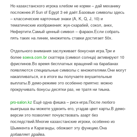
Но казахстанского игрока хлебом не корми – дай механику
посложнее.И Sun of Egypt 3 её даёт.Базовые символы здесь
– классические карточные знаки (A, K, Q, J, 10) и
тематические изображения: жук-скарабей, сокол, анкх,
Нефертити.Самый ценный символ – фараон.Если собрать
пять таких на линии, множитель ставки достигает 50x.
Отдельного внимания заслуживает бонусная игра.Три и
более
soeva.com.br
скаттера (символ солнца) активируют 10
фриспинов.Во время бесплатных вращений на барабанах
появляются специальные символы с множителями.Они могут
накапливаться, и в итоге вы получаете внушительные
выплаты.В демо-режиме это особенно приятно: можно
прокручивать бонусы десятки раз, не тратя ни тиына.
pro-salon.kz
Ещё одна фишка – риск-игра.После любого
выигрыша вы можете удвоить его, угадав цвет карты.В демо-
версии это позволяет почувствовать азарт без
последствий.Многие казахстанские игроки, особенно из
Шымкента и Караганды, обожают эту функцию.Она
добавляет драйва.