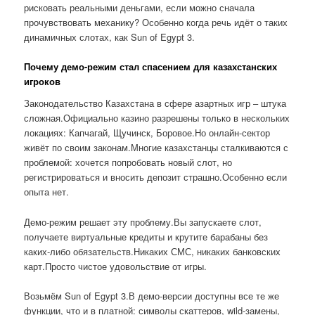
рисковать реальными деньгами, если можно сначала
прочувствовать механику? Особенно когда речь идёт о таких
динамичных слотах, как Sun of Egypt 3.
Почему демо-режим стал спасением для казахстанских
игроков
Законодательство Казахстана в сфере азартных игр – штука
сложная.Официально казино разрешены только в нескольких
локациях: Капчагай, Щучинск, Боровое.Но онлайн-сектор
живёт по своим законам.Многие казахстанцы сталкиваются с
проблемой: хочется попробовать новый слот, но
регистрироваться и вносить депозит страшно.Особенно если
опыта нет.
Демо-режим решает эту проблему.Вы запускаете слот,
получаете виртуальные кредиты и крутите барабаны без
каких-либо обязательств.Никаких СМС, никаких банковских
карт.Просто чистое удовольствие от игры.
Возьмём Sun of Egypt 3.В демо-версии доступны все те же
функции, что и в платной: символы скаттеров, wild-замены,