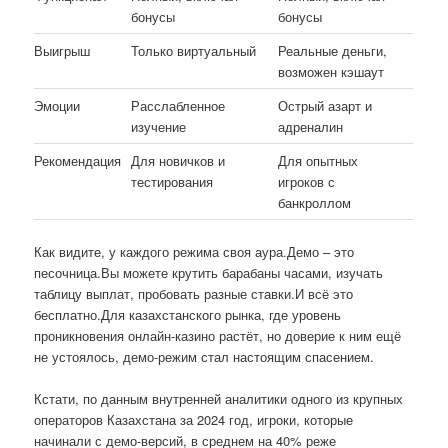
бонусы
бонусы
Выигрыш
Только виртуальный
Реальные деньги,
возможен кэшаут
Эмоции
Расслабленное
Острый азарт и
изучение
адреналин
Рекомендация
Для новичков и
Для опытных
тестирования
игроков с
банкроллом
Как видите, у каждого режима своя аура.Демо – это
песочница.Вы можете крутить барабаны часами, изучать
таблицу выплат, пробовать разные ставки.И всё это
бесплатно.Для казахстанского рынка, где уровень
проникновения онлайн-казино растёт, но доверие к ним ещё
не устоялось, демо-режим стал настоящим спасением.
Кстати, по данным внутренней аналитики одного из крупных
операторов Казахстана за 2024 год, игроки, которые
начинали с демо-версий, в среднем на 40% реже