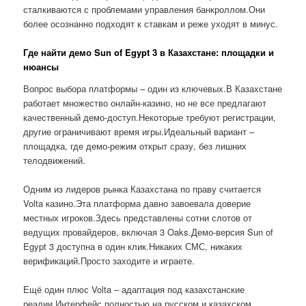
сталкиваются с проблемами управления банкроллом.Они
более осознанно подходят к ставкам и реже уходят в минус.
Где найти демо Sun of Egypt 3 в Казахстане: площадки и
нюансы
Вопрос выбора платформы – один из ключевых.В Казахстане
работает множество онлайн-казино, но не все предлагают
качественный демо-доступ.Некоторые требуют регистрации,
другие ограничивают время игры.Идеальный вариант –
площадка, где демо-режим открыт сразу, без лишних
телодвижений.
Одним из лидеров рынка Казахстана по праву считается
Volta казино.Эта платформа давно завоевала доверие
местных игроков.Здесь представлены сотни слотов от
ведущих провайдеров, включая 3 Oaks.Демо-версия Sun of
Egypt 3 доступна в один клик.Никаких СМС, никаких
верификаций.Просто заходите и играете.
Ещё один плюс Volta – адаптация под казахстанские
реалии.Интерфейс полностью на русском и казахском