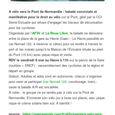
A vélo vers le Pont de Normandie : balade conviviale et
manifestive
pour le droit au vélo
sur le Pont, géré par la CCI
Seine Estuaire qui refuse d’engager les travaux de sécurisation
pour les cyclistes.
Organisée par l’
AF3V
et
La Roue Libre
, la balade se déroulera
entre la place de la gare au Havre (Caen – Le Havre possible en
car Nomad 122, à réserver si vélos) pour se rendre à travers le
port et les marais jusqu’à la Maison de l’Estuaire située au pied
du Pont (15 km) avec pique-nique et visite.
RDV le vendredi 8 mai au Havre à 11h
sur le parvis de la Gare
(routière + SNCF) : rassemblement des cyclistes de la région et
départ en groupe.
Gratuit. Adultes et ados sont en autonomie, chacun s’organise
pour venir et participer (
car Nomad 122
, covoiturage, train) :
seule la balade A/R est encadrée.
A noter : le groupe ne se rendra pas à vélo sur le Pont de
Normandie. Emmener son vélo (ou à louer sur place), eau, pique-
nique et crème solaire bien sûr. A bientôt !
source :
https://openagenda.com/fr/af3v/events/a-velo-vers-