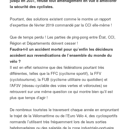
jusqu’en 2031, refuse tout aménagement en vue d’améliorer
la sécurité des cyclistes.
Pourtant, des solutions existent comme le montre un rapport
d’expertise de février 2019 commandé par la CCI elle-même !
Que de temps perdu ! Les parties de ping-pong entre État, CCI,
Région et Départements doivent cesser !
Faudra-t-il un accident mortel pour qu’enfin les décideurs
accèdent aux revendications de l’ensemble du monde du
vélo ?
Il est en effet rarissime que des fédérations pourtant très
différentes, telles que la FFC (cyclisme sportif), la FFV
(cyclotourisme), la FUB (cyclisme utilitaire ou quotidien) et
l’AF3V (réseau cyclable des voies vertes et véloroutes) se
retrouvent sur une même question ce qui montre bien qu’il est
plus que temps d’agir !
De nombreux touristes le traversent chaque année en empruntant
le trajet de la Vélomaritime ou de l’Euro Vélo 4, des cyclosportifs
normands l’utilisent très fréquemment lors de leurs sorties
hebdomadaires ou des salariés de la zone industrialo-portuaire