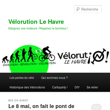
Aller
Aller
au
au
Rech
contenu
contenu
principal
secondaire
Vélorution Le Havre
Eteignez vos moteurs ! Respirez le bonheur !
Menu
Les perles du vélo
Qui sommes nous ?
principal
Historique des Vélorutions
Cartoparty !
DIY
Se relier
MIS EN AVANT
Le 8 mai, on fait le pont de