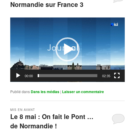
Normandie sur France 3
Publié le
mai 11, 2026
par
Steph
Lecteur
vidéo
00:00
02:35
Publié dans
Dans les médias
|
Laisser un commentaire
MIS EN AVANT
Le 8 mai : On fait le Pont …
de Normandie !