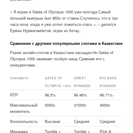
« Я играю в Gates of Olympus 1000 уже полгода.Самый
большой выигрыш был 850x от ставки.Случилось это в три
часа ночи, когда я уже хотел ложиться спать », – делится
Ержан Нурмагамбетов, игрок из Актау.
Сравнение с другими популярными слотами в Казахстане
Рынок онлайн-слотов в Казахстане насыщен.Но Gates of
Olympus 1000 занимает особую нишу.Сравним его с
конкурентами.
ПАРАМЕТР
GATES OF
SWEET
BIG BASS
OLYMPUS 1000
BONANZA
BONANZA
RTP
96.5%
96.48%
96.71%
Максимальный
5000x
21000x
4000x
множитель
Волатильность
Высокая
Средняя
Средняя
Механика
Tumble +
Tumble +
Pick &