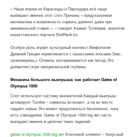
« Наши игроки из Караганды и Павлодара всё чаще
выбирают именно этот слот.Причина – предсказуемая
математика и возможность сорвать джекпот даже при
минимальной ставке », – говорит Азамат Тулебаев, аналитик
казахстанского портала SlotRank.kz.
Особую роль играет культурный контекст.Мифология
Древней Греции перекликается с казахскими эпосами.Зевс,
громовержец с Олимпа, воспринимается как батыр.Это
добавляет игре эмоциональной глубины.
Механика большого выигрыша: как работает Gates of
Olympus 1000
Слот использует систему множителей.Каждый выигрыш
активирует Tumble – символы исчезают, а на их место
падают новые.Это может продолжаться бесконечно, пока
есть совпадения. Gates of Olympus 1000 big win часто
выпадает именно в цепочке таких падений.
gates of olympus 1000 big win
Ключевой элемент – бонусный