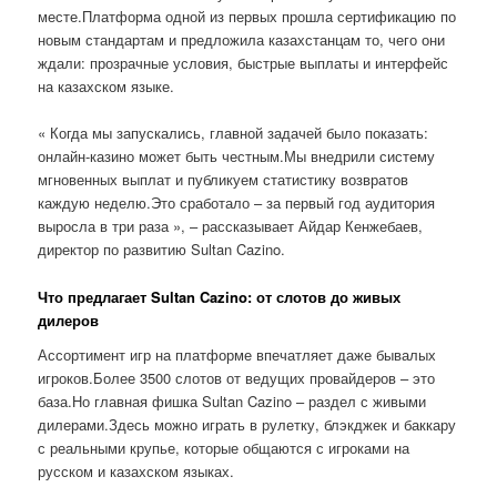
месте.Платформа одной из первых прошла сертификацию по
новым стандартам и предложила казахстанцам то, чего они
ждали: прозрачные условия, быстрые выплаты и интерфейс
на казахском языке.
« Когда мы запускались, главной задачей было показать:
онлайн-казино может быть честным.Мы внедрили систему
мгновенных выплат и публикуем статистику возвратов
каждую неделю.Это сработало – за первый год аудитория
выросла в три раза », – рассказывает Айдар Кенжебаев,
директор по развитию Sultan Cazino.
Что предлагает Sultan Cazino: от слотов до живых
дилеров
Ассортимент игр на платформе впечатляет даже бывалых
игроков.Более 3500 слотов от ведущих провайдеров – это
база.Но главная фишка Sultan Cazino – раздел с живыми
дилерами.Здесь можно играть в рулетку, блэкджек и баккару
с реальными крупье, которые общаются с игроками на
русском и казахском языках.