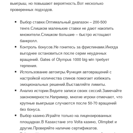
выигрыш, но повышают вероятность.Вот несколько
проверенных подходов.
Выбор ставки.Оптимальный диапазон – 200-500
тенге.Слишком маленькие ставки не дают накопить
множители.Слишком большие – быстро истощают
банкролл.
Контроль бонусов.Не гонитесь за фриспинами.Иногда
выгоднее остановиться после серии неудачных
вращений. Gates of Olympus 1000 big win требует
терпения.
Использование автоигры.Функция автовращений с
настройкой количества спинов помогает избежать
эмоциональных решений.Выставляйте лимиты.
Анализ истории.Ведите записи своих сессий.Замечайте
закономерности.Например, многие игроки отмечают, что
крупные выигрыши случаются после 50-70 вращений
без бонуса.
Выбор казино.Играйте только на лицензированных
площадках.В Казахстане это Volta казино, Olimpbet и
другие.Проверяйте наличие сертификатов.