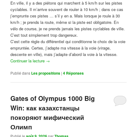
En ville, il y a des piétons qui marchent à 5 km/h sur les pistes
cyclables. Il m’arrive souvent de rouler à 10 km/h ; dans ce cas
j’emprunte ces pistes … s’il y en a. Mais lorsque je roule à 30
km/h ; je prends la route, même si la piste est obligatoire. En
vélo de course, je ne prends jamais les pistes cyclables de ville.
C’est tout simplement trop dangereux.
C’est cette règle du différentiel qui conditionne le choix de la voie
empruntée. Certes, j’adapte ma vitesse à la voie (virage,
descente en ville), mais j’adapte d’abord la voie à la vitesse.
Continuer la lecture
→
Publié dans
Les propositions
|
4
Réponses
Gates of Olympus 1000 Big
Win: как казахстанцы
покоряют мифический
Олимп
Publié le
août 9, 2026
par
Thomas