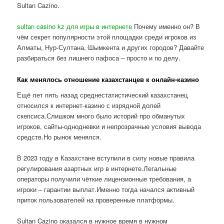
Sultan Cazino.
sultan casino kz для игры в интернете
Почему именно он? В
чём секрет популярности этой площадки среди игроков из
Алматы, Нур-Султана, Шымкента и других городов? Давайте
разбираться без лишнего пафоса – просто и по делу.
Как менялось отношение казахстанцев к онлайн-казино
Ещё лет пять назад среднестатистический казахстанец
относился к интернет-казино с изрядной долей
скепсиса.Слишком много было историй про обманутых
игроков, сайты-однодневки и непрозрачные условия вывода
средств.Но рынок менялся.
В 2023 году в Казахстане вступили в силу новые правила
регулирования азартных игр в интернете.Легальные
операторы получили чёткие лицензионные требования, а
игроки – гарантии выплат.Именно тогда начался активный
приток пользователей на проверенные платформы.
Sultan Cazino оказался в нужное время в нужном