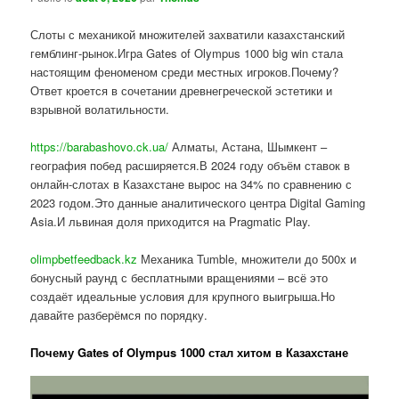
Слоты с механикой множителей захватили казахстанский
гемблинг-рынок.Игра Gates of Olympus 1000 big win стала
настоящим феноменом среди местных игроков.Почему?
Ответ кроется в сочетании древнегреческой эстетики и
взрывной волатильности.
https://barabashovo.ck.ua/
Алматы, Астана, Шымкент –
география побед расширяется.В 2024 году объём ставок в
онлайн-слотах в Казахстане вырос на 34% по сравнению с
2023 годом.Это данные аналитического центра Digital Gaming
Asia.И львиная доля приходится на Pragmatic Play.
olimpbetfeedback.kz
Механика Tumble, множители до 500x и
бонусный раунд с бесплатными вращениями – всё это
создаёт идеальные условия для крупного выигрыша.Но
давайте разберёмся по порядку.
Почему Gates of Olympus 1000 стал хитом в Казахстане