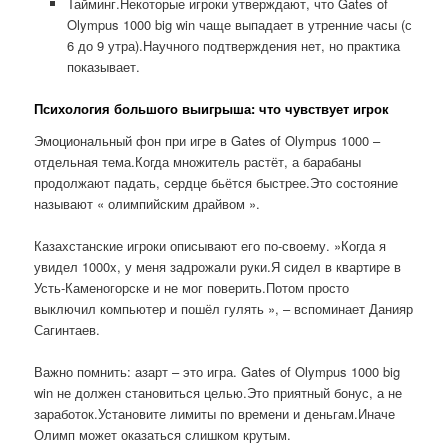
Тайминг.Некоторые игроки утверждают, что Gates of
Olympus 1000 big win чаще выпадает в утренние часы (с
6 до 9 утра).Научного подтверждения нет, но практика
показывает.
Психология большого выигрыша: что чувствует игрок
Эмоциональный фон при игре в Gates of Olympus 1000 –
отдельная тема.Когда множитель растёт, а барабаны
продолжают падать, сердце бьётся быстрее.Это состояние
называют « олимпийским драйвом ».
Казахстанские игроки описывают его по-своему. »Когда я
увидел 1000x, у меня задрожали руки.Я сидел в квартире в
Усть-Каменогорске и не мог поверить.Потом просто
выключил компьютер и пошёл гулять », – вспоминает Данияр
Сагинтаев.
Важно помнить: азарт – это игра. Gates of Olympus 1000 big
win не должен становиться целью.Это приятный бонус, а не
заработок.Установите лимиты по времени и деньгам.Иначе
Олимп может оказаться слишком крутым.