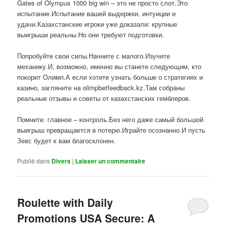
Gates of Olympus 1000 big win – это не просто слот.Это
испытание.Испытание вашей выдержки, интуиции и
удачи.Казахстанские игроки уже доказали: крупные
выигрыши реальны.Но они требуют подготовки.
Попробуйте свои силы.Начните с малого.Изучите
механику.И, возможно, именно вы станете следующим, кто
покорит Олимп.А если хотите узнать больше о стратегиях и
казино, загляните на olimpbetfeedback.kz.Там собраны
реальные отзывы и советы от казахстанских гемблеров.
Помните: главное – контроль.Без него даже самый большой
выигрыш превращается в потерю.Играйте осознанно.И пусть
Зевс будет к вам благосклонен.
Publié dans
Divers
|
Laisser un commentaire
Roulette with Daily
Promotions USA Secure: A