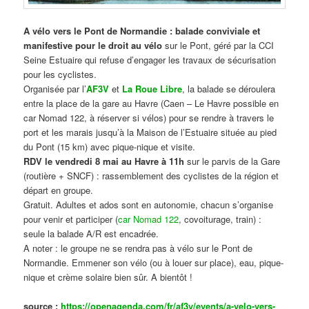
A vélo vers le Pont de Normandie : balade conviviale et
manifestive
pour le droit au vélo
sur le Pont, géré par la CCI
Seine Estuaire qui refuse d’engager les travaux de sécurisation
pour les cyclistes.
Organisée par l’
AF3V
et
La Roue Libre
, la balade se déroulera
entre la place de la gare au Havre (Caen – Le Havre possible en
car Nomad 122, à réserver si vélos) pour se rendre à travers le
port et les marais jusqu’à la Maison de l’Estuaire située au pied
du Pont (15 km) avec pique-nique et visite.
RDV le vendredi 8 mai au Havre à 11h
sur le parvis de la Gare
(routière + SNCF) : rassemblement des cyclistes de la région et
départ en groupe.
Gratuit. Adultes et ados sont en autonomie, chacun s’organise
pour venir et participer (
car Nomad 122
, covoiturage, train) :
seule la balade A/R est encadrée.
A noter : le groupe ne se rendra pas à vélo sur le Pont de
Normandie. Emmener son vélo (ou à louer sur place), eau, pique-
nique et crème solaire bien sûr. A bientôt !
source :
https://openagenda.com/fr/af3v/events/a-velo-vers-