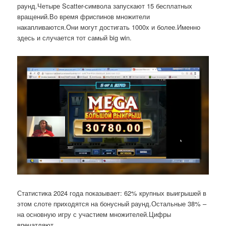
раунд.Четыре Scatter-символа запускают 15 бесплатных
вращений.Во время фриспинов множители
накапливаются.Они могут достигать 1000x и более.Именно
здесь и случается тот самый big win.
Статистика 2024 года показывает: 62% крупных выигрышей в
этом слоте приходятся на бонусный раунд.Остальные 38% –
на основную игру с участием множителей.Цифры
впечатляют.