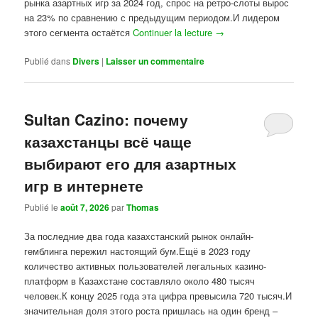
рынка азартных игр за 2024 год, спрос на ретро-слоты вырос
на 23% по сравнению с предыдущим периодом.И лидером
этого сегмента остаётся
Continuer la lecture
→
Publié dans
Divers
|
Laisser un commentaire
Sultan Cazino: почему
казахстанцы всё чаще
выбирают его для азартных
игр в интернете
Publié le
août 7, 2026
par
Thomas
За последние два года казахстанский рынок онлайн-
гемблинга пережил настоящий бум.Ещё в 2023 году
количество активных пользователей легальных казино-
платформ в Казахстане составляло около 480 тысяч
человек.К концу 2025 года эта цифра превысила 720 тысяч.И
значительная доля этого роста пришлась на один бренд –