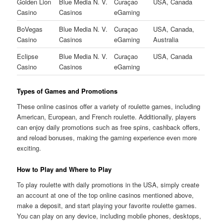
Golden Lion
Blue Media N. V.
Curaçao
USA, Canada
Casino
Casinos
eGaming
BoVegas
Blue Media N. V.
Curaçao
USA, Canada,
Casino
Casinos
eGaming
Australia
Eclipse
Blue Media N. V.
Curaçao
USA, Canada
Casino
Casinos
eGaming
Types of Games and Promotions
These online casinos offer a variety of roulette games, including
American, European, and French roulette. Additionally, players
can enjoy daily promotions such as free spins, cashback offers,
and reload bonuses, making the gaming experience even more
exciting.
How to Play and Where to Play
To play roulette with daily promotions in the USA, simply create
an account at one of the top online casinos mentioned above,
make a deposit, and start playing your favorite roulette games.
You can play on any device, including mobile phones, desktops,