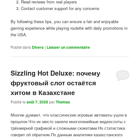
Read reviews from real players
Contact customer support for any concerns
By following these tips, you can ensure a fair and enjoyable
gaming experience while playing roulette with daily promotions in
the USA.
Publié dans
Divers
|
Laisser un commentaire
Sizzling Hot Deluxe: почему
фруктовый слот остаётся
хитом в Казахстане
Publié le
août 7, 2026
par
Thomas
Многие думают, что классические игровые автоматы ушли в
прошлое.Что их место заняли многолинейные видеослоты с
трёхмерной графикой и сложными сюжетами.Но статистика
говорит об обратном.По данным аналитики казахстанского