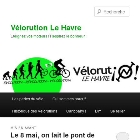
Aller
Aller
au
au
Rech
contenu
contenu
principal
secondaire
Vélorution Le Havre
Eteignez vos moteurs ! Respirez le bonheur !
Menu
Les perles du vélo
Qui sommes nous ?
principal
Historique des Vélorutions
Cartoparty !
DIY
Se relier
MIS EN AVANT
Le 8 mai, on fait le pont de