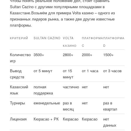
Чтобы понять реальное положение дел, стоит сравнить
Sultan Cazino с другими популярными площадками в
Казахстане.Возьмём для примера Volta казино – одного из
признанных лидеров рынка, а также две другие известные
платформы.
КРИТЕРИЙ
SULTAN CAZINO
VOLTA
ПЛАТФОРМА
ПЛАТФОРМА
КАЗИНО
C
D
Количество
3500+
2800+
2000+
1500+
игр
Вывод
от 5 минут
от 15
от 1 часа
от 3 часов
средств
минут
Казахский
полная
частично
нет
нет
язык
поддержка
Турниры
еженедельные
раз в
нет
раз в
месяц
квартал
Лицензия
Кюрасао + РК
Кюрасао
Кюрасао
нет
данных