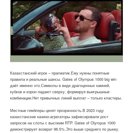
Казахстанский игрок – прагматик.Ему нужны понятные
правила и реальные шансы. Gates of Olympus 1000 big win
даёт именно это.Символы в виде драгоценных камней,
кубков и корон падают сверху, формируя выигрышные
комбинации.Нет привычных линий выплат – только кластеры.
Местные гемблеры ценят прозрачность.В 2023 году
казахстанские казино-агрегаторы зафиксировали рост
запросов на слоты с высоким RTP. Gates of Olympus 1000
демонстрирует возврат 96.5%.Это выше среднего по рынку.