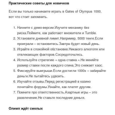
Практические советы для новичков
Если вы только начинаете играть в Gates of Olympus 1000,
вот что стоит запомнить.
Начните с демо-версии.Изучите механику без
риска.Поймите, как работают множители и Tumble.
Установите дневной лимит.Например, 5000 тенге.Если
проиграли – остановитесь.Завтра будет новый день.
Играйте в спокойной обстановке.Никакого алкоголя или
отвлекающих факторов.Сосредоточьтесь.
Используйте стратегию « одна ставка ».Не меняйте
размер ставки после каждого спина.Это снижает хаос.
Фиксируйте выигрыши.Если достигли 1000x – забирайте
деньги.Не пытайтесь удвоить.
Изучайте отзывы.Перед регистрацией в казино
почитайте форумы.Узнайте, как платят другим.
Помните про ответственность.Азартные игры – это
развлечение.Не ставьте последние деньги.
Олимп ждёт смелых