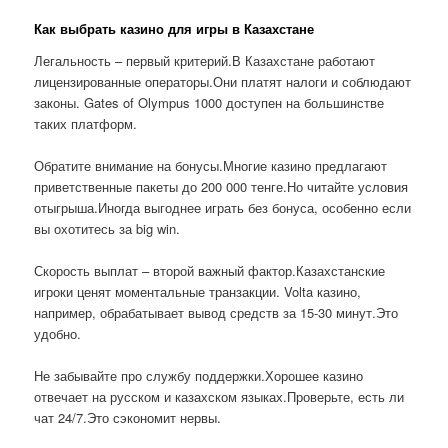
Как выбрать казино для игры в Казахстане
Легальность – первый критерий.В Казахстане работают
лицензированные операторы.Они платят налоги и соблюдают
законы. Gates of Olympus 1000 доступен на большинстве
таких платформ.
Обратите внимание на бонусы.Многие казино предлагают
приветственные пакеты до 200 000 тенге.Но читайте условия
отыгрыша.Иногда выгоднее играть без бонуса, особенно если
вы охотитесь за big win.
Скорость выплат – второй важный фактор.Казахстанские
игроки ценят моментальные транзакции. Volta казино,
например, обрабатывает вывод средств за 15-30 минут.Это
удобно.
Не забывайте про службу поддержки.Хорошее казино
отвечает на русском и казахском языках.Проверьте, есть ли
чат 24/7.Это сэкономит нервы.