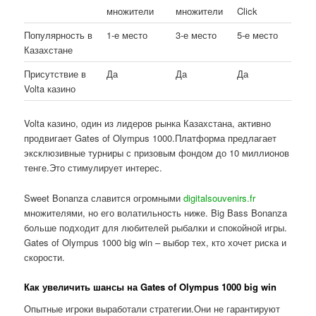
множители
множители
Click
Популярность в
1-е место
3-е место
5-е место
Казахстане
Присутствие в
Да
Да
Да
Volta казино
Volta казино, один из лидеров рынка Казахстана, активно
продвигает Gates of Olympus 1000.Платформа предлагает
эксклюзивные турниры с призовым фондом до 10 миллионов
тенге.Это стимулирует интерес.
Sweet Bonanza славится огромными
digitalsouvenirs.fr
множителями, но его волатильность ниже. Big Bass Bonanza
больше подходит для любителей рыбалки и спокойной игры.
Gates of Olympus 1000 big win – выбор тех, кто хочет риска и
скорости.
Как увеличить шансы на Gates of Olympus 1000 big win
Опытные игроки выработали стратегии.Они не гарантируют