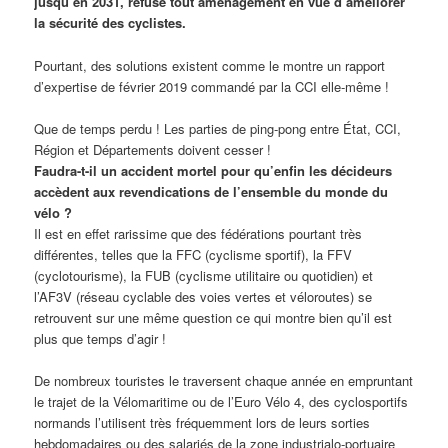
jusqu’en 2031, refuse tout aménagement en vue d’améliorer
la sécurité des cyclistes.
Pourtant, des solutions existent comme le montre un rapport
d’expertise de février 2019 commandé par la CCI elle-même !
Que de temps perdu ! Les parties de ping-pong entre État, CCI,
Région et Départements doivent cesser !
Faudra-t-il un accident mortel pour qu’enfin les décideurs
accèdent aux revendications de l’ensemble du monde du
vélo ?
Il est en effet rarissime que des fédérations pourtant très
différentes, telles que la FFC (cyclisme sportif), la FFV
(cyclotourisme), la FUB (cyclisme utilitaire ou quotidien) et
l’AF3V (réseau cyclable des voies vertes et véloroutes) se
retrouvent sur une même question ce qui montre bien qu’il est
plus que temps d’agir !
De nombreux touristes le traversent chaque année en empruntant
le trajet de la Vélomaritime ou de l’Euro Vélo 4, des cyclosportifs
normands l’utilisent très fréquemment lors de leurs sorties
hebdomadaires ou des salariés de la zone industrialo-portuaire