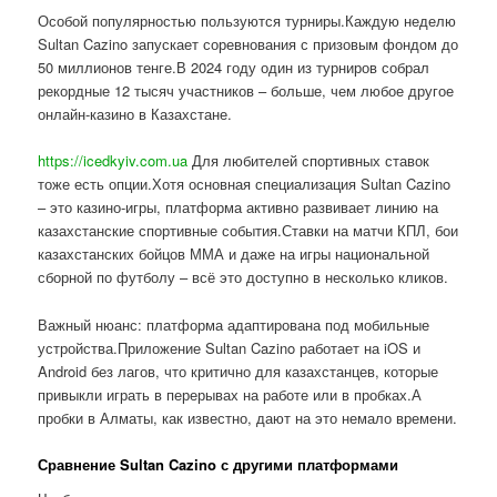
Особой популярностью пользуются турниры.Каждую неделю
Sultan Cazino запускает соревнования с призовым фондом до
50 миллионов тенге.В 2024 году один из турниров собрал
рекордные 12 тысяч участников – больше, чем любое другое
онлайн-казино в Казахстане.
https://icedkyiv.com.ua
Для любителей спортивных ставок
тоже есть опции.Хотя основная специализация Sultan Cazino
– это казино-игры, платформа активно развивает линию на
казахстанские спортивные события.Ставки на матчи КПЛ, бои
казахстанских бойцов ММА и даже на игры национальной
сборной по футболу – всё это доступно в несколько кликов.
Важный нюанс: платформа адаптирована под мобильные
устройства.Приложение Sultan Cazino работает на iOS и
Android без лагов, что критично для казахстанцев, которые
привыкли играть в перерывах на работе или в пробках.А
пробки в Алматы, как известно, дают на это немало времени.
Сравнение Sultan Cazino с другими платформами