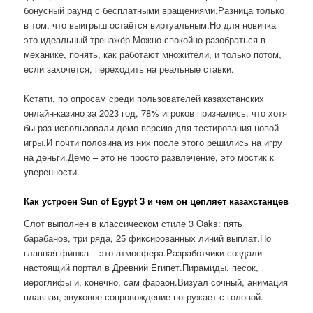
бонусный раунд с бесплатными вращениями.Разница только
в том, что выигрыш остаётся виртуальным.Но для новичка
это идеальный тренажёр.Можно спокойно разобраться в
механике, понять, как работают множители, и только потом,
если захочется, переходить на реальные ставки.
Кстати, по опросам среди пользователей казахстанских
онлайн-казино за 2023 год, 78% игроков признались, что хотя
бы раз использовали демо-версию для тестирования новой
игры.И почти половина из них после этого решились на игру
на деньги.Демо – это не просто развлечение, это мостик к
уверенности.
Как устроен Sun of Egypt 3 и чем он цепляет казахстанцев
Слот выполнен в классическом стиле 3 Oaks: пять
барабанов, три ряда, 25 фиксированных линий выплат.Но
главная фишка – это атмосфера.Разработчики создали
настоящий портал в Древний Египет.Пирамиды, песок,
иероглифы и, конечно, сам фараон.Визуал сочный, анимация
плавная, звуковое сопровождение погружает с головой.