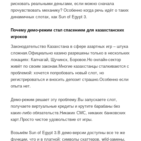
рисковать реальными деньгами, если можно сначала
прочувствовать механику? Особенно когда речь идёт о таких
динамичных слотах, как Sun of Egypt 3.
Почему демо-режим стал спасением для казахстанских
игроков
Законодательство Казахстана в сфере азартных игр – штука
сложная.Официально казино разрешены только в нескольких
локациях: Капчагай, Щучинск, Боровое.Но онлайн-сектор
живёт по своим законам.Многие казахстанцы сталкиваются с
проблемой: хочется попробовать новый слот, но
регистрироваться и вносить депозит страшно.Особенно если
опыта нет.
Демо-режим решает эту проблему.Вы запускаете слот,
получаете виртуальные кредиты и крутите барабаны без
каких-либо обязательств.Никаких СМС, никаких банковских
карт.Просто чистое удовольствие от игры.
Возьмём Sun of Egypt 3.В демо-версии доступны все те же
функции, что и в платной: символы скаттеров, wild-замены,