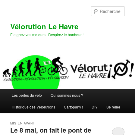
Aller
Aller
au
au
Rech
contenu
contenu
principal
secondaire
Vélorution Le Havre
Eteignez vos moteurs ! Respirez le bonheur !
Menu
Les perles du vélo
Qui sommes nous ?
principal
Historique des Vélorutions
Cartoparty !
DIY
Se relier
MIS EN AVANT
Le 8 mai, on fait le pont de