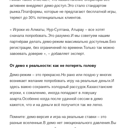
активнее внедряют демо-доступ.Это стало стандартом
рынка.Платформы, которые не предлагают бесплатной игры,
теряют до 30% потенциальных клиентов.
« Игроки из Алматы, Нур-Султана, Атырау – все хотят
сначала попробовать.Это разумно.И мы советуем нашим
партнёрам делать демо-режим максимально доступным.Без
регистрации, без ограничений по времени.Только так можно
завоевать доверие », – добавляет эксперт.
От демо к реальности: как не потерять голову
Демо-режим – это прекрасно.Но рано или поздно у многих
возникает желание попробовать игру на реальные деньги.И
здесь важно сохранять холодный рассудок.Казахстанские
игроки, к сожалению, иногда попадают в ловушку
азарта.Особенно когда после удачной сессии в демо
кажется, что и на деньги всё получится так же легко.
Помните: демо-версия и игра на реальные ставки – это
разные вселенные.В демо нет эмоционального давления.Вы