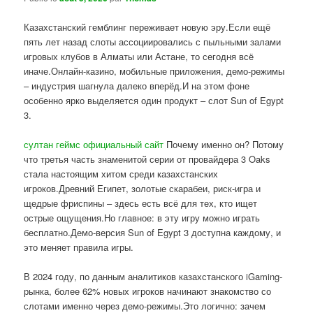
Казахстанский гемблинг переживает новую эру.Если ещё
пять лет назад слоты ассоциировались с пыльными залами
игровых клубов в Алматы или Астане, то сегодня всё
иначе.Онлайн-казино, мобильные приложения, демо-режимы
– индустрия шагнула далеко вперёд.И на этом фоне
особенно ярко выделяется один продукт – слот Sun of Egypt
3.
султан геймс официальный сайт
Почему именно он? Потому
что третья часть знаменитой серии от провайдера 3 Oaks
стала настоящим хитом среди казахстанских
игроков.Древний Египет, золотые скарабеи, риск-игра и
щедрые фриспины – здесь есть всё для тех, кто ищет
острые ощущения.Но главное: в эту игру можно играть
бесплатно.Демо-версия Sun of Egypt 3 доступна каждому, и
это меняет правила игры.
В 2024 году, по данным аналитиков казахстанского iGaming-
рынка, более 62% новых игроков начинают знакомство со
слотами именно через демо-режимы.Это логично: зачем