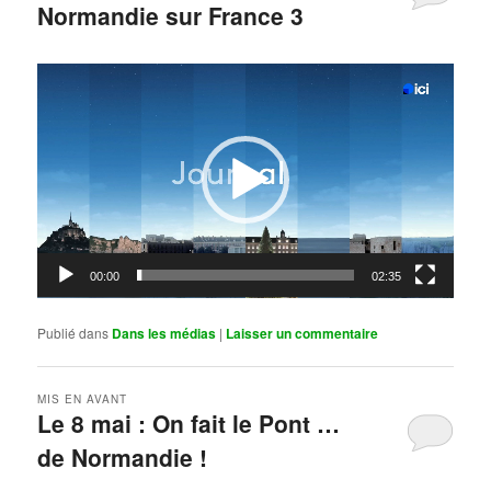
Normandie sur France 3
Publié le
mai 11, 2026
par
Steph
Lecteur
vidéo
00:00
02:35
Publié dans
Dans les médias
|
Laisser un commentaire
MIS EN AVANT
Le 8 mai : On fait le Pont …
de Normandie !