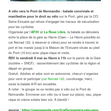
A vélo vers le Pont de Normandie : balade conviviale et
manifestive
pour le droit au vélo
sur le Pont, géré par la CCI
Seine Estuaire qui refuse d’engager les travaux de sécurisation
pour les cyclistes.
Organisée par l’
AF3V
et
La Roue Libre
, la balade se déroulera
entre la place de la gare au Havre (Caen – Le Havre possible en
car Nomad 122, à réserver si vélos) pour se rendre à travers le
port et les marais jusqu’à la Maison de l’Estuaire située au pied
du Pont (15 km) avec pique-nique et visite.
RDV le vendredi 8 mai au Havre à 11h
sur le parvis de la Gare
(routière + SNCF) : rassemblement des cyclistes de la région et
départ en groupe.
Gratuit. Adultes et ados sont en autonomie, chacun s’organise
pour venir et participer (
car Nomad 122
, covoiturage, train) :
seule la balade A/R est encadrée.
A noter : le groupe ne se rendra pas à vélo sur le Pont de
Normandie. Emmener son vélo (ou à louer sur place), eau, pique-
nique et crème solaire bien sûr. A bientôt !
source :
https://openagenda.com/fr/af3v/events/a-velo-vers-