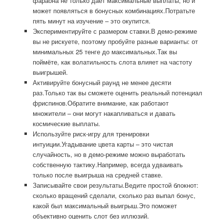
фараона не только даёт максимальные выплаты, но и
может появляться в бонусных комбинациях.Потратьте
пять минут на изучение – это окупится.
Экспериментируйте с размером ставки.В демо-режиме
вы не рискуете, поэтому пробуйте разные варианты: от
минимальных 25 тенге до максимальных.Так вы
поймёте, как волатильность слота влияет на частоту
выигрышей.
Активируйте бонусный раунд не менее десяти
раз.Только так вы сможете оценить реальный потенциал
фриспинов.Обратите внимание, как работают
множители – они могут накапливаться и давать
космические выплаты.
Используйте риск-игру для тренировки
интуиции.Угадывание цвета карты – это чистая
случайность, но в демо-режиме можно выработать
собственную тактику.Например, всегда удваивать
только после выигрыша на средней ставке.
Записывайте свои результаты.Ведите простой блокнот:
сколько вращений сделали, сколько раз выпал бонус,
какой был максимальный выигрыш.Это поможет
объективно оценить слот без иллюзий.