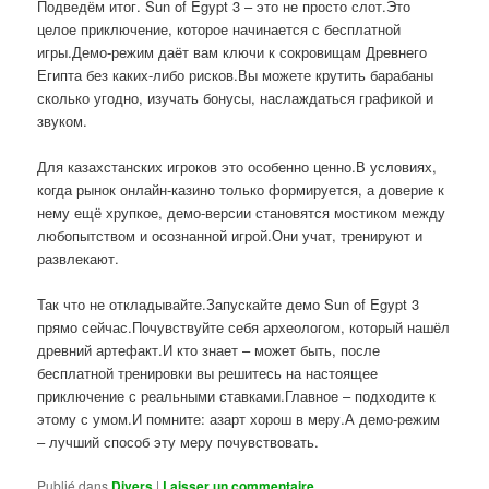
Подведём итог. Sun of Egypt 3 – это не просто слот.Это
целое приключение, которое начинается с бесплатной
игры.Демо-режим даёт вам ключи к сокровищам Древнего
Египта без каких-либо рисков.Вы можете крутить барабаны
сколько угодно, изучать бонусы, наслаждаться графикой и
звуком.
Для казахстанских игроков это особенно ценно.В условиях,
когда рынок онлайн-казино только формируется, а доверие к
нему ещё хрупкое, демо-версии становятся мостиком между
любопытством и осознанной игрой.Они учат, тренируют и
развлекают.
Так что не откладывайте.Запускайте демо Sun of Egypt 3
прямо сейчас.Почувствуйте себя археологом, который нашёл
древний артефакт.И кто знает – может быть, после
бесплатной тренировки вы решитесь на настоящее
приключение с реальными ставками.Главное – подходите к
этому с умом.И помните: азарт хорош в меру.А демо-режим
– лучший способ эту меру почувствовать.
Publié dans
Divers
|
Laisser un commentaire