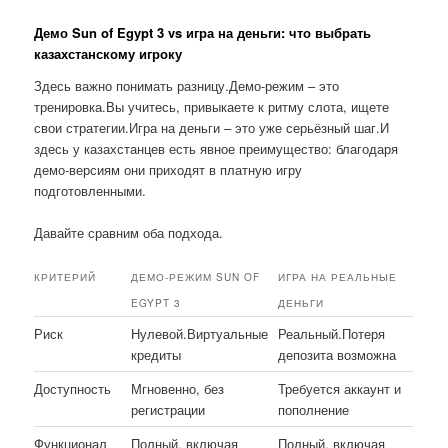
Демо Sun of Egypt 3 vs игра на деньги: что выбрать
казахстанскому игроку
Здесь важно понимать разницу.Демо-режим – это
тренировка.Вы учитесь, привыкаете к ритму слота, ищете
свои стратегии.Игра на деньги – это уже серьёзный шаг.И
здесь у казахстанцев есть явное преимущество: благодаря
демо-версиям они приходят в платную игру
подготовленными.
Давайте сравним оба подхода.
КРИТЕРИЙ
ДЕМО-РЕЖИМ SUN OF
ИГРА НА РЕАЛЬНЫЕ
EGYPT 3
ДЕНЬГИ
Риск
Нулевой.Виртуальные
Реальный.Потеря
кредиты
депозита возможна
Доступность
Мгновенно, без
Требуется аккаунт и
регистрации
пополнение
Функционал
Полный, включая
Полный, включая