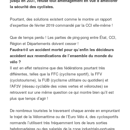
jusqu’en 2031, refuse tout aménagement en vue d’améliorer
la sécurité des cyclistes.
Pourtant, des solutions existent comme le montre un rapport
d’expertise de février 2019 commandé par la CCI elle-même !
Que de temps perdu ! Les parties de ping-pong entre État, CCI,
Région et Départements doivent cesser !
Faudra-t-il un accident mortel pour qu’enfin les décideurs
accèdent aux revendications de l’ensemble du monde du
vélo ?
Il est en effet rarissime que des fédérations pourtant très
différentes, telles que la FFC (cyclisme sportif), la FFV
(cyclotourisme), la FUB (cyclisme utilitaire ou quotidien) et
l’AF3V (réseau cyclable des voies vertes et véloroutes) se
retrouvent sur une même question ce qui montre bien qu’il est
plus que temps d’agir !
De nombreux touristes le traversent chaque année en empruntant
le trajet de la Vélomaritime ou de l’Euro Vélo 4, des cyclosportifs
normands l’utilisent très fréquemment lors de leurs sorties
hebdomadaires ou des salariés de la zone industrialo-portuaire