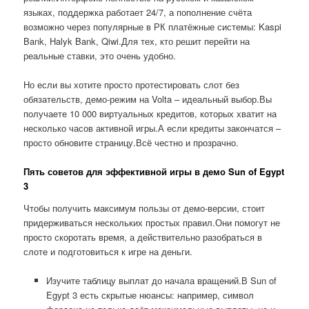
языках, поддержка работает 24/7, а пополнение счёта
возможно через популярные в РК платёжные системы: Kaspi
Bank, Halyk Bank, Qiwi.Для тех, кто решит перейти на
реальные ставки, это очень удобно.
Но если вы хотите просто протестировать слот без
обязательств, демо-режим на Volta – идеальный выбор.Вы
получаете 10 000 виртуальных кредитов, которых хватит на
несколько часов активной игры.А если кредиты закончатся –
просто обновите страницу.Всё честно и прозрачно.
Пять советов для эффективной игры в демо Sun of Egypt
3
Чтобы получить максимум пользы от демо-версии, стоит
придерживаться нескольких простых правил.Они помогут не
просто скоротать время, а действительно разобраться в
слоте и подготовиться к игре на деньги.
Изучите таблицу выплат до начала вращений.В Sun of
Egypt 3 есть скрытые нюансы: например, символ