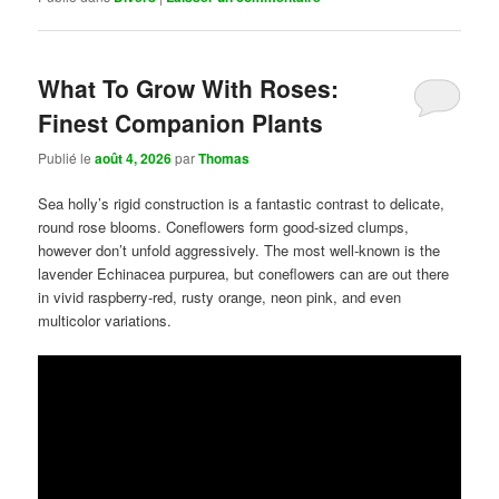
What To Grow With Roses:
Finest Companion Plants
Publié le
août 4, 2026
par
Thomas
Sea holly’s rigid construction is a fantastic contrast to delicate,
round rose blooms. Coneflowers form good-sized clumps,
however don’t unfold aggressively. The most well-known is the
lavender Echinacea purpurea, but coneflowers can are out there
in vivid raspberry-red, rusty orange, neon pink, and even
multicolor variations.