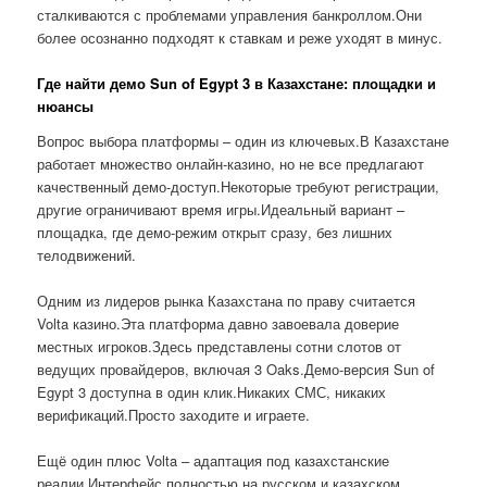
сталкиваются с проблемами управления банкроллом.Они
более осознанно подходят к ставкам и реже уходят в минус.
Где найти демо Sun of Egypt 3 в Казахстане: площадки и
нюансы
Вопрос выбора платформы – один из ключевых.В Казахстане
работает множество онлайн-казино, но не все предлагают
качественный демо-доступ.Некоторые требуют регистрации,
другие ограничивают время игры.Идеальный вариант –
площадка, где демо-режим открыт сразу, без лишних
телодвижений.
Одним из лидеров рынка Казахстана по праву считается
Volta казино.Эта платформа давно завоевала доверие
местных игроков.Здесь представлены сотни слотов от
ведущих провайдеров, включая 3 Oaks.Демо-версия Sun of
Egypt 3 доступна в один клик.Никаких СМС, никаких
верификаций.Просто заходите и играете.
Ещё один плюс Volta – адаптация под казахстанские
реалии.Интерфейс полностью на русском и казахском