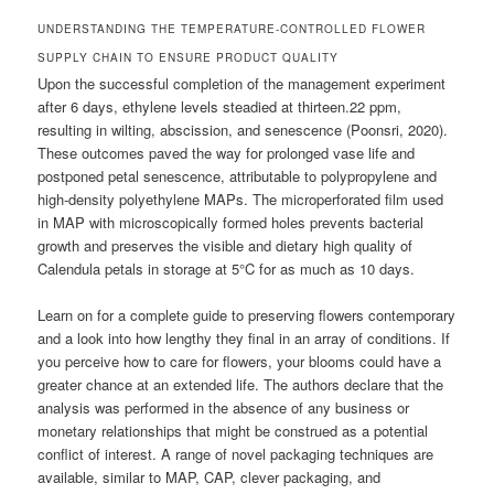
UNDERSTANDING THE TEMPERATURE-CONTROLLED FLOWER
SUPPLY CHAIN TO ENSURE PRODUCT QUALITY
Upon the successful completion of the management experiment
after 6 days, ethylene levels steadied at thirteen.22 ppm,
resulting in wilting, abscission, and senescence (Poonsri, 2020).
These outcomes paved the way for prolonged vase life and
postponed petal senescence, attributable to polypropylene and
high-density polyethylene MAPs. The microperforated film used
in MAP with microscopically formed holes prevents bacterial
growth and preserves the visible and dietary high quality of
Calendula petals in storage at 5°C for as much as 10 days.
Learn on for a complete guide to preserving flowers contemporary
and a look into how lengthy they final in an array of conditions. If
you perceive how to care for flowers, your blooms could have a
greater chance at an extended life. The authors declare that the
analysis was performed in the absence of any business or
monetary relationships that might be construed as a potential
conflict of interest. A range of novel packaging techniques are
available, similar to MAP, CAP, clever packaging, and