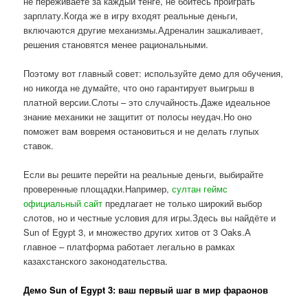
не переживаете за каждый тенге, не боитесь проиграть
зарплату.Когда же в игру входят реальные деньги,
включаются другие механизмы.Адреналин зашкаливает,
решения становятся менее рациональными.
Поэтому вот главный совет: используйте демо для обучения,
но никогда не думайте, что оно гарантирует выигрыш в
платной версии.Слоты – это случайность.Даже идеальное
знание механики не защитит от полосы неудач.Но оно
поможет вам вовремя остановиться и не делать глупых
ставок.
Если вы решите перейти на реальные деньги, выбирайте
проверенные площадки.Например,
султан геймс
официальный сайт
предлагает не только широкий выбор
слотов, но и честные условия для игры.Здесь вы найдёте и
Sun of Egypt 3, и множество других хитов от 3 Oaks.А
главное – платформа работает легально в рамках
казахстанского законодательства.
Демо Sun of Egypt 3: ваш первый шаг в мир фараонов