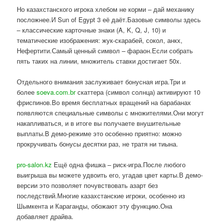
Но казахстанского игрока хлебом не корми – дай механику
посложнее.И Sun of Egypt 3 её даёт.Базовые символы здесь
– классические карточные знаки (A, K, Q, J, 10) и
тематические изображения: жук-скарабей, сокол, анкх,
Нефертити.Самый ценный символ – фараон.Если собрать
пять таких на линии, множитель ставки достигает 50x.
Отдельного внимания заслуживает бонусная игра.Три и
более
soeva.com.br
скаттера (символ солнца) активируют 10
фриспинов.Во время бесплатных вращений на барабанах
появляются специальные символы с множителями.Они могут
накапливаться, и в итоге вы получаете внушительные
выплаты.В демо-режиме это особенно приятно: можно
прокручивать бонусы десятки раз, не тратя ни тиына.
pro-salon.kz
Ещё одна фишка – риск-игра.После любого
выигрыша вы можете удвоить его, угадав цвет карты.В демо-
версии это позволяет почувствовать азарт без
последствий.Многие казахстанские игроки, особенно из
Шымкента и Караганды, обожают эту функцию.Она
добавляет драйва.