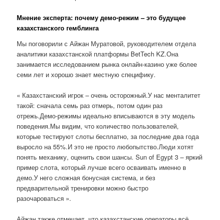
Мнение эксперта: почему демо-режим – это будущее
казахстанского гемблинга
Мы поговорили с Айжан Муратовой, руководителем отдела
аналитики казахстанской платформы BetTech KZ.Она
занимается исследованием рынка онлайн-казино уже более
семи лет и хорошо знает местную специфику.
« Казахстанский игрок – очень осторожный.У нас менталитет
такой: сначала семь раз отмерь, потом один раз
отрежь.Демо-режимы идеально вписываются в эту модель
поведения.Мы видим, что количество пользователей,
которые тестируют слоты бесплатно, за последние два года
выросло на 55%.И это не просто любопытство.Люди хотят
понять механику, оценить свои шансы. Sun of Egypt 3 – яркий
пример слота, который лучше всего осваивать именно в
демо.У него сложная бонусная система, и без
предварительной тренировки можно быстро
разочароваться ».
Айжан также отмечает, что казахстанские операторы всё