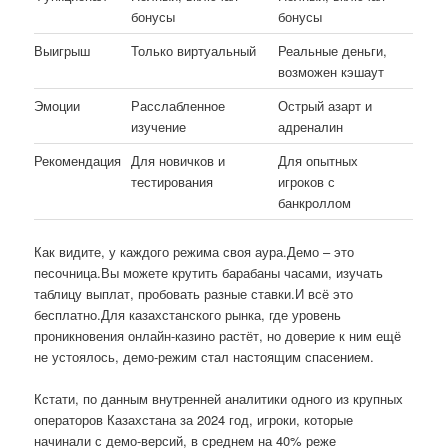
бонусы
бонусы
Выигрыш
Только виртуальный
Реальные деньги,
возможен кэшаут
Эмоции
Расслабленное
Острый азарт и
изучение
адреналин
Рекомендация
Для новичков и
Для опытных
тестирования
игроков с
банкроллом
Как видите, у каждого режима своя аура.Демо – это
песочница.Вы можете крутить барабаны часами, изучать
таблицу выплат, пробовать разные ставки.И всё это
бесплатно.Для казахстанского рынка, где уровень
проникновения онлайн-казино растёт, но доверие к ним ещё
не устоялось, демо-режим стал настоящим спасением.
Кстати, по данным внутренней аналитики одного из крупных
операторов Казахстана за 2024 год, игроки, которые
начинали с демо-версий, в среднем на 40% реже