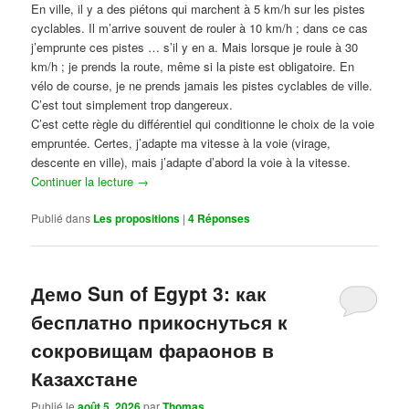
En ville, il y a des piétons qui marchent à 5 km/h sur les pistes
cyclables. Il m’arrive souvent de rouler à 10 km/h ; dans ce cas
j’emprunte ces pistes … s’il y en a. Mais lorsque je roule à 30
km/h ; je prends la route, même si la piste est obligatoire. En
vélo de course, je ne prends jamais les pistes cyclables de ville.
C’est tout simplement trop dangereux.
C’est cette règle du différentiel qui conditionne le choix de la voie
empruntée. Certes, j’adapte ma vitesse à la voie (virage,
descente en ville), mais j’adapte d’abord la voie à la vitesse.
Continuer la lecture
→
Publié dans
Les propositions
|
4
Réponses
Демо Sun of Egypt 3: как
бесплатно прикоснуться к
сокровищам фараонов в
Казахстане
Publié le
août 5, 2026
par
Thomas