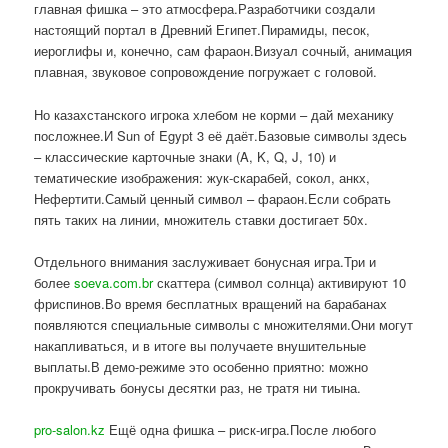
главная фишка – это атмосфера.Разработчики создали
настоящий портал в Древний Египет.Пирамиды, песок,
иероглифы и, конечно, сам фараон.Визуал сочный, анимация
плавная, звуковое сопровождение погружает с головой.
Но казахстанского игрока хлебом не корми – дай механику
посложнее.И Sun of Egypt 3 её даёт.Базовые символы здесь
– классические карточные знаки (A, K, Q, J, 10) и
тематические изображения: жук-скарабей, сокол, анкх,
Нефертити.Самый ценный символ – фараон.Если собрать
пять таких на линии, множитель ставки достигает 50x.
Отдельного внимания заслуживает бонусная игра.Три и
более
soeva.com.br
скаттера (символ солнца) активируют 10
фриспинов.Во время бесплатных вращений на барабанах
появляются специальные символы с множителями.Они могут
накапливаться, и в итоге вы получаете внушительные
выплаты.В демо-режиме это особенно приятно: можно
прокручивать бонусы десятки раз, не тратя ни тиына.
pro-salon.kz
Ещё одна фишка – риск-игра.После любого