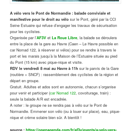
A vélo vers le Pont de Normandie : balade conviviale et
manifestive
pour le droit au vélo
sur le Pont, géré par la CCI
Seine Estuaire qui refuse d’engager les travaux de sécurisation
pour les cyclistes.
Organisée par l’
AF3V
et
La Roue Libre
, la balade se déroulera
entre la place de la gare au Havre (Caen – Le Havre possible en
car Nomad 122, à réserver si vélos) pour se rendre à travers le
port et les marais jusqu’à la Maison de l’Estuaire située au pied
du Pont (15 km) avec pique-nique et visite.
RDV le vendredi 8 mai au Havre à 11h
sur le parvis de la Gare
(routière + SNCF) : rassemblement des cyclistes de la région et
départ en groupe.
Gratuit. Adultes et ados sont en autonomie, chacun s’organise
pour venir et participer (
car Nomad 122
, covoiturage, train) :
seule la balade A/R est encadrée.
A noter : le groupe ne se rendra pas à vélo sur le Pont de
Normandie. Emmener son vélo (ou à louer sur place), eau, pique-
nique et crème solaire bien sûr. A bientôt !
source :
https://openagenda.com/fr/af3v/events/a-velo-vers-