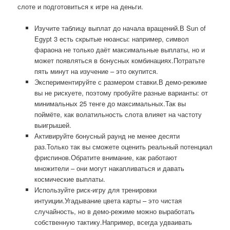
слоте и подготовиться к игре на деньги.
Изучите таблицу выплат до начала вращений.В Sun of
Egypt 3 есть скрытые нюансы: например, символ
фараона не только даёт максимальные выплаты, но и
может появляться в бонусных комбинациях.Потратьте
пять минут на изучение – это окупится.
Экспериментируйте с размером ставки.В демо-режиме
вы не рискуете, поэтому пробуйте разные варианты: от
минимальных 25 тенге до максимальных.Так вы
поймёте, как волатильность слота влияет на частоту
выигрышей.
Активируйте бонусный раунд не менее десяти
раз.Только так вы сможете оценить реальный потенциал
фриспинов.Обратите внимание, как работают
множители – они могут накапливаться и давать
космические выплаты.
Используйте риск-игру для тренировки
интуиции.Угадывание цвета карты – это чистая
случайность, но в демо-режиме можно выработать
собственную тактику.Например, всегда удваивать