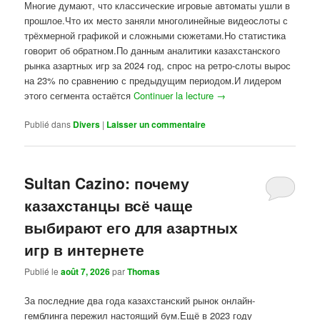
Многие думают, что классические игровые автоматы ушли в
прошлое.Что их место заняли многолинейные видеослоты с
трёхмерной графикой и сложными сюжетами.Но статистика
говорит об обратном.По данным аналитики казахстанского
рынка азартных игр за 2024 год, спрос на ретро-слоты вырос
на 23% по сравнению с предыдущим периодом.И лидером
этого сегмента остаётся
Continuer la lecture
→
Publié dans
Divers
|
Laisser un commentaire
Sultan Cazino: почему
казахстанцы всё чаще
выбирают его для азартных
игр в интернете
Publié le
août 7, 2026
par
Thomas
За последние два года казахстанский рынок онлайн-
гемблинга пережил настоящий бум.Ещё в 2023 году