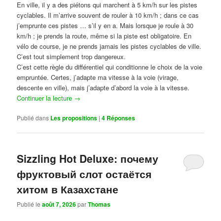
En ville, il y a des piétons qui marchent à 5 km/h sur les pistes
cyclables. Il m’arrive souvent de rouler à 10 km/h ; dans ce cas
j’emprunte ces pistes … s’il y en a. Mais lorsque je roule à 30
km/h ; je prends la route, même si la piste est obligatoire. En
vélo de course, je ne prends jamais les pistes cyclables de ville.
C’est tout simplement trop dangereux.
C’est cette règle du différentiel qui conditionne le choix de la voie
empruntée. Certes, j’adapte ma vitesse à la voie (virage,
descente en ville), mais j’adapte d’abord la voie à la vitesse.
Continuer la lecture
→
Publié dans
Les propositions
|
4
Réponses
Sizzling Hot Deluxe: почему
фруктовый слот остаётся
хитом в Казахстане
Publié le
août 7, 2026
par
Thomas