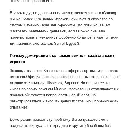
это меняет правила игры.
В 2024 году, по данным аналитиков казахстанского iGaming-
рынка, более 62% новых игроков начинают знакомство со
слотами именно через демо-режимы.Это логично: зачем
рисковать реальными деньгами, если можно сначала
прочувствовать механику? Особенно когда речь идёт о таких
динамичных слотах, как Sun of Egypt 3.
Почему демо-режим стал спасением для казахстанских
игроков
Законодательство Казахстана в сфере азартных игр – штука
сложная.Официально казино разрешены только в нескольких
локациях: Капчагай, Щучинск, Боровое.Но онлайн-сектор
живёт по своим законам.Многие казахстанцы сталкиваются с
проблемой: хочется попробовать новый слот, но
регистрироваться и вносить депозит страшно.Особенно если
опыта нет.
Демо-режим решает эту проблему.Вы запускаете слот,
получаете виртуальные кредиты и крутите барабаны без