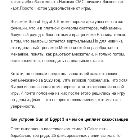
каких-либо обязательств.Никаких СМС, никаких банковских
карт.Просто чистое удовольствие от игры.
Возьмём Sun of Egypt 3.В демо-версии доступны все те же
функции, что и в платной: символы скаттеров, wild-замены,
бонусный раунд с бесплатными вращениями.Разница только
в том, что выигрыш остаётся виртуальным.Но для новичка
это идеальный тренажёр.Можно спокойно разобраться в
механике, понять, как работают множители, и только потом,
если захочется, переходить на реальные ставки.
Кстати, по опросам среди пользователей казахстанских
онлайн-казино за 2023 год, 78% игроков признались, что хотя
бы раз использовали демо-версию для тестирования новой
игры.И почти половина из них после этого решились на игру
на деньги.Демо – это не просто развлечение, это мостик к
уверенности.
Как устроен Sun of Egypt 3 и чем он цепляет казахстанцев
Слот выполнен в классическом стиле 3 Oaks: пять
барабанов, три ряда, 25 фиксированных линий выплат.Но