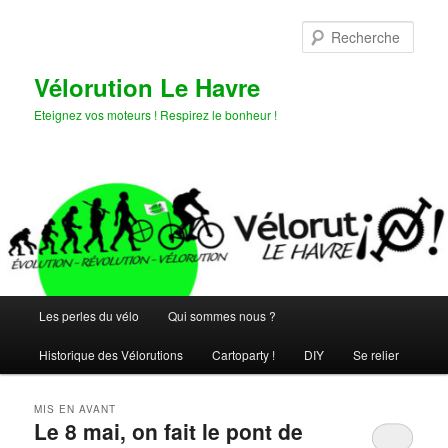
Aller
Aller
au
au
Rech
contenu
contenu
principal
secondaire
Vélorution Le Havre
Eteignez vos moteurs ! Respirez le bonheur !
Menu
Les perles du vélo
Qui sommes nous ?
principal
Historique des Vélorutions
Cartoparty !
DIY
Se relier
MIS EN AVANT
Le 8 mai, on fait le pont de