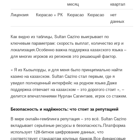
месяц
квартал
Лицензия
Кюрасао + РК
Кюрасао
Кюрасао
нет
данных
Как видно из таблицы, Sultan Cazino выигрывает по
ключевым параметрам: скорость выплат, количество игр и
локализация.Особенно важна поддержка казахского языка –
для многих игроков из регионов это решающий фактор.
« Я из Кызылорды, и для меня было принципиально найти
казино на казахском. Sultan Cazino стал первым, где я
увидел полноценный интерфейс на родном языке.Даже
поддержка отвечает на казахском – это дорогого стоит », –
делится впечатлениями Нурлан Сагинтаев, игрок со стажем.
Безопасность и надёжность: что стоит за репутацией
В мире онлайн-гемблинга репутация – это всё. Sultan Cazino
вкладывает серьёзные ресурсы в безопасность.Платформа
использует 128-битное шифрование данных, что
соответствует стандартам крупных банков.Все финансовые