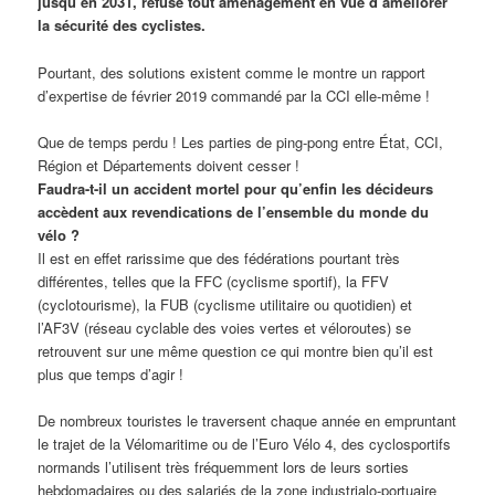
jusqu’en 2031, refuse tout aménagement en vue d’améliorer
la sécurité des cyclistes.
Pourtant, des solutions existent comme le montre un rapport
d’expertise de février 2019 commandé par la CCI elle-même !
Que de temps perdu ! Les parties de ping-pong entre État, CCI,
Région et Départements doivent cesser !
Faudra-t-il un accident mortel pour qu’enfin les décideurs
accèdent aux revendications de l’ensemble du monde du
vélo ?
Il est en effet rarissime que des fédérations pourtant très
différentes, telles que la FFC (cyclisme sportif), la FFV
(cyclotourisme), la FUB (cyclisme utilitaire ou quotidien) et
l’AF3V (réseau cyclable des voies vertes et véloroutes) se
retrouvent sur une même question ce qui montre bien qu’il est
plus que temps d’agir !
De nombreux touristes le traversent chaque année en empruntant
le trajet de la Vélomaritime ou de l’Euro Vélo 4, des cyclosportifs
normands l’utilisent très fréquemment lors de leurs sorties
hebdomadaires ou des salariés de la zone industrialo-portuaire