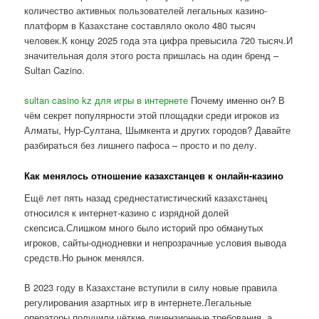
количество активных пользователей легальных казино-
платформ в Казахстане составляло около 480 тысяч
человек.К концу 2025 года эта цифра превысила 720 тысяч.И
значительная доля этого роста пришлась на один бренд –
Sultan Cazino.
sultan casino kz для игры в интернете
Почему именно он? В
чём секрет популярности этой площадки среди игроков из
Алматы, Нур-Султана, Шымкента и других городов? Давайте
разбираться без лишнего пафоса – просто и по делу.
Как менялось отношение казахстанцев к онлайн-казино
Ещё лет пять назад среднестатистический казахстанец
относился к интернет-казино с изрядной долей
скепсиса.Слишком много было историй про обманутых
игроков, сайты-однодневки и непрозрачные условия вывода
средств.Но рынок менялся.
В 2023 году в Казахстане вступили в силу новые правила
регулирования азартных игр в интернете.Легальные
операторы получили чёткие лицензионные требования, а