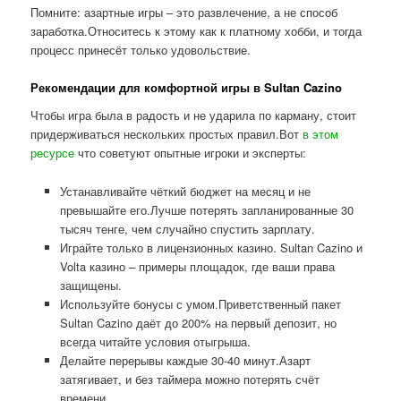
Помните: азартные игры – это развлечение, а не способ
заработка.Относитесь к этому как к платному хобби, и тогда
процесс принесёт только удовольствие.
Рекомендации для комфортной игры в Sultan Cazino
Чтобы игра была в радость и не ударила по карману, стоит
придерживаться нескольких простых правил.Вот
в этом
ресурсе
что советуют опытные игроки и эксперты:
Устанавливайте чёткий бюджет на месяц и не
превышайте его.Лучше потерять запланированные 30
тысяч тенге, чем случайно спустить зарплату.
Играйте только в лицензионных казино. Sultan Cazino и
Volta казино – примеры площадок, где ваши права
защищены.
Используйте бонусы с умом.Приветственный пакет
Sultan Cazino даёт до 200% на первый депозит, но
всегда читайте условия отыгрыша.
Делайте перерывы каждые 30-40 минут.Азарт
затягивает, и без таймера можно потерять счёт
времени.