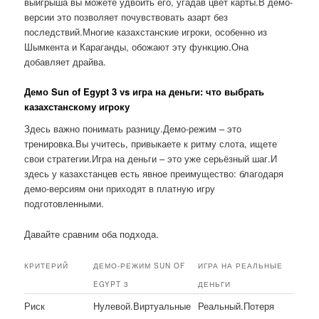
выигрыша вы можете удвоить его, угадав цвет карты.В демо-
версии это позволяет почувствовать азарт без
последствий.Многие казахстанские игроки, особенно из
Шымкента и Караганды, обожают эту функцию.Она
добавляет драйва.
Демо Sun of Egypt 3 vs игра на деньги: что выбрать
казахстанскому игроку
Здесь важно понимать разницу.Демо-режим – это
тренировка.Вы учитесь, привыкаете к ритму слота, ищете
свои стратегии.Игра на деньги – это уже серьёзный шаг.И
здесь у казахстанцев есть явное преимущество: благодаря
демо-версиям они приходят в платную игру
подготовленными.
Давайте сравним оба подхода.
КРИТЕРИЙ
ДЕМО-РЕЖИМ SUN OF
ИГРА НА РЕАЛЬНЫЕ
EGYPT 3
ДЕНЬГИ
Риск
Нулевой.Виртуальные
Реальный.Потеря