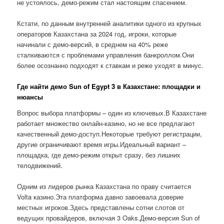
не устоялось, демо-режим стал настоящим спасением.
Кстати, по данным внутренней аналитики одного из крупных
операторов Казахстана за 2024 год, игроки, которые
начинали с демо-версий, в среднем на 40% реже
сталкиваются с проблемами управления банкроллом.Они
более осознанно подходят к ставкам и реже уходят в минус.
Где найти демо Sun of Egypt 3 в Казахстане: площадки и
нюансы
Вопрос выбора платформы – один из ключевых.В Казахстане
работает множество онлайн-казино, но не все предлагают
качественный демо-доступ.Некоторые требуют регистрации,
другие ограничивают время игры.Идеальный вариант –
площадка, где демо-режим открыт сразу, без лишних
телодвижений.
Одним из лидеров рынка Казахстана по праву считается
Volta казино.Эта платформа давно завоевала доверие
местных игроков.Здесь представлены сотни слотов от
ведущих провайдеров, включая 3 Oaks.Демо-версия Sun of