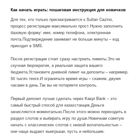
Как начать играть: пошаговая инструкция для новичков
Для тех, кто только присматривается к Sultan Cazino,
процесс регистрации максимально прост.Нужно заполнить
базовую форму: имя, номер телефона, электронная
почта.Подтверждение занимает не больше минуты – код
приходит в SMS.
После регистрации стоит сразу настроить лимиты.Это не
скучная бюрократия, а реальная защита вашего
бюджета.Установите дневной лимит на депозиты – например,
50 тысяч тенге.И ограничьте время игры – скажем, двумя
часами в день.Так вы не потеряете контроль.
Первый депозит лучше сделать через Kaspi Bank – это
самый быстрый способ для казахстанцев.Деньги
зачисляются моментально.После этого можно переходить в
раздел слотов и выбирать игру по душе.Новичкам советую
начать с классических слотов с низкой волатильностью –
они чаще выдают выигрыши, пусть и небольшие.