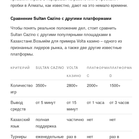
пробки в Алматы, как известно, дают на это немало времени.
Сравнение Sultan Cazino с другими платформами
Чтобы понять реальное положение дел, стоит сравнить
Sultan Cazino с другими популярными площадками в
Казахстане.Возьмём для примера Volta казино – одного из
признанных лидеров рынка, а также две другие известные
платформы.
КРИТЕРИЙ
SULTAN CAZINO
VOLTA
ПЛАТФОРМА
ПЛАТФОРМА
КАЗИНО
C
D
Количество
3500+
2800+
2000+
1500+
игр
Вывод
от 5 минут
от 15
от 1 часа
от 3 часов
средств
минут
Казахский
полная
частично
нет
нет
язык
поддержка
Турниры
еженедельные
раз в
нет
раз в