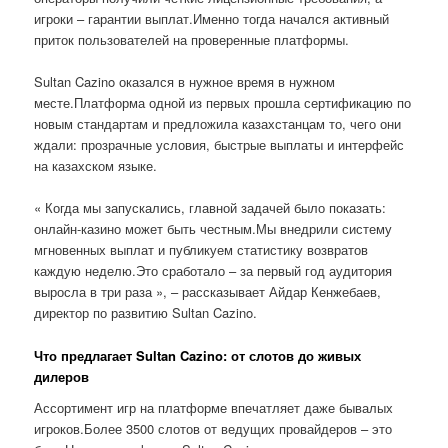
игроки – гарантии выплат.Именно тогда начался активный
приток пользователей на проверенные платформы.
Sultan Cazino оказался в нужное время в нужном
месте.Платформа одной из первых прошла сертификацию по
новым стандартам и предложила казахстанцам то, чего они
ждали: прозрачные условия, быстрые выплаты и интерфейс
на казахском языке.
« Когда мы запускались, главной задачей было показать:
онлайн-казино может быть честным.Мы внедрили систему
мгновенных выплат и публикуем статистику возвратов
каждую неделю.Это сработало – за первый год аудитория
выросла в три раза », – рассказывает Айдар Кенжебаев,
директор по развитию Sultan Cazino.
Что предлагает Sultan Cazino: от слотов до живых
дилеров
Ассортимент игр на платформе впечатляет даже бывалых
игроков.Более 3500 слотов от ведущих провайдеров – это