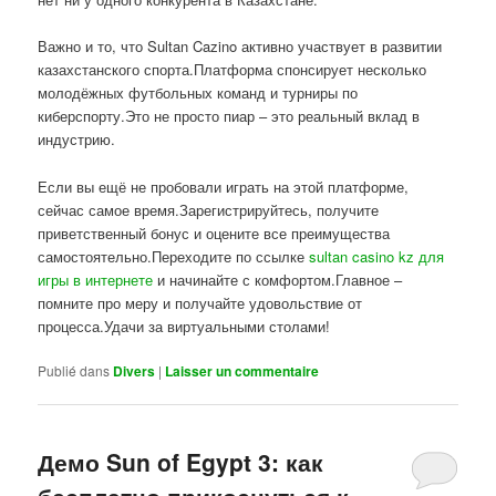
Важно и то, что Sultan Cazino активно участвует в развитии
казахстанского спорта.Платформа спонсирует несколько
молодёжных футбольных команд и турниры по
киберспорту.Это не просто пиар – это реальный вклад в
индустрию.
Если вы ещё не пробовали играть на этой платформе,
сейчас самое время.Зарегистрируйтесь, получите
приветственный бонус и оцените все преимущества
самостоятельно.Переходите по ссылке
sultan casino kz для
игры в интернете
и начинайте с комфортом.Главное –
помните про меру и получайте удовольствие от
процесса.Удачи за виртуальными столами!
Publié dans
Divers
|
Laisser un commentaire
Демо Sun of Egypt 3: как
бесплатно прикоснуться к