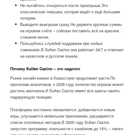
Не пытайтесь отыграться после проигрыша.Это
классическая ловушка, которая ведёт к ещё большим
потерям.
Выводите выигрыши сразу.Не держите крупные суммы
на игровом счёте – соблазн поставить всё на красное
слишком велик.
Пользуйтесь службой поддержки при любых
сомнениях.В Sultan Cazino она работает 24/7 и отвечает
на казахском и русском языках.
Почему Sultan Cazino – это надолго
Рынок онлайн-казино в Казахстане продолжает расти.По
прогнозам аналитиков, к 2026 году количество игроков может
достичь миллиона.И Sultan Cazino имеет все шансы занять
лидирующую позицию.
Платформа постоянно обновляется: добавляются новые
игры, улучшается мобильное приложение, расширяется
список платёжных методов.В 2025 году Sultan Cazino
запустил программу лояльности с кэшбэком до 15% – такого
нет ни у одного конкурента в Казахстане.