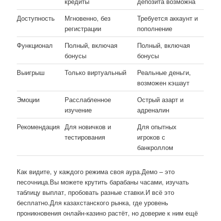
кредиты
депозита возможна
Доступность
Мгновенно, без
Требуется аккаунт и
регистрации
пополнение
Функционал
Полный, включая
Полный, включая
бонусы
бонусы
Выигрыш
Только виртуальный
Реальные деньги,
возможен кэшаут
Эмоции
Расслабленное
Острый азарт и
изучение
адреналин
Рекомендация
Для новичков и
Для опытных
тестирования
игроков с
банкроллом
Как видите, у каждого режима своя аура.Демо – это
песочница.Вы можете крутить барабаны часами, изучать
таблицу выплат, пробовать разные ставки.И всё это
бесплатно.Для казахстанского рынка, где уровень
проникновения онлайн-казино растёт, но доверие к ним ещё