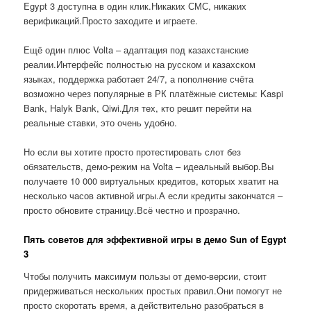
Egypt 3 доступна в один клик.Никаких СМС, никаких
верификаций.Просто заходите и играете.
Ещё один плюс Volta – адаптация под казахстанские
реалии.Интерфейс полностью на русском и казахском
языках, поддержка работает 24/7, а пополнение счёта
возможно через популярные в РК платёжные системы: Kaspi
Bank, Halyk Bank, Qiwi.Для тех, кто решит перейти на
реальные ставки, это очень удобно.
Но если вы хотите просто протестировать слот без
обязательств, демо-режим на Volta – идеальный выбор.Вы
получаете 10 000 виртуальных кредитов, которых хватит на
несколько часов активной игры.А если кредиты закончатся –
просто обновите страницу.Всё честно и прозрачно.
Пять советов для эффективной игры в демо Sun of Egypt
3
Чтобы получить максимум пользы от демо-версии, стоит
придерживаться нескольких простых правил.Они помогут не
просто скоротать время, а действительно разобраться в