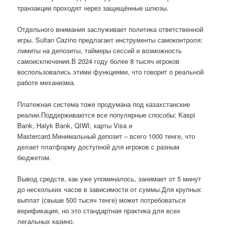
транзакции проходят через защищённые шлюзы.
Отдельного внимания заслуживает политика ответственной
игры. Sultan Cazino предлагает инструменты самоконтроля:
лимиты на депозиты, таймеры сессий и возможность
самоисключения.В 2024 году более 8 тысяч игроков
воспользовались этими функциями, что говорит о реальной
работе механизма.
Платежная система тоже продумана под казахстанские
реалии.Поддерживаются все популярные способы: Kaspi
Bank, Halyk Bank, QIWI, карты Visa и
Mastercard.Минимальный депозит – всего 1000 тенге, что
делает платформу доступной для игроков с разным
бюджетом.
Вывод средств, как уже упоминалось, занимает от 5 минут
до нескольких часов в зависимости от суммы.Для крупных
выплат (свыше 500 тысяч тенге) может потребоваться
верификация, но это стандартная практика для всех
легальных казино.