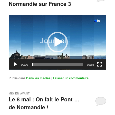
Normandie sur France 3
Publié le
mai 11, 2026
par
Steph
Lecteur
vidéo
00:00
02:35
Publié dans
Dans les médias
|
Laisser un commentaire
MIS EN AVANT
Le 8 mai : On fait le Pont …
de Normandie !