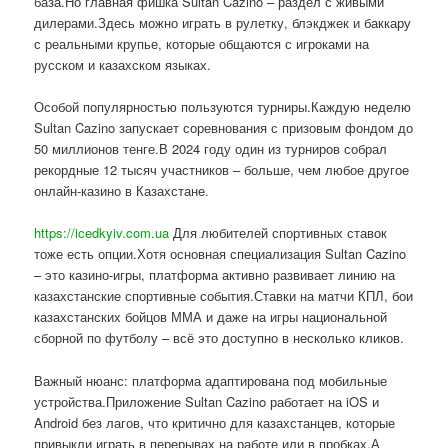
база.Но главная фишка Sultan Cazino – раздел с живыми
дилерами.Здесь можно играть в рулетку, блэкджек и баккару
с реальными крупье, которые общаются с игроками на
русском и казахском языках.
Особой популярностью пользуются турниры.Каждую неделю
Sultan Cazino запускает соревнования с призовым фондом до
50 миллионов тенге.В 2024 году один из турниров собрал
рекордные 12 тысяч участников – больше, чем любое другое
онлайн-казино в Казахстане.
https://icedkyiv.com.ua
Для любителей спортивных ставок
тоже есть опции.Хотя основная специализация Sultan Cazino
– это казино-игры, платформа активно развивает линию на
казахстанские спортивные события.Ставки на матчи КПЛ, бои
казахстанских бойцов ММА и даже на игры национальной
сборной по футболу – всё это доступно в несколько кликов.
Важный нюанс: платформа адаптирована под мобильные
устройства.Приложение Sultan Cazino работает на iOS и
Android без лагов, что критично для казахстанцев, которые
привыкли играть в перерывах на работе или в пробках.А