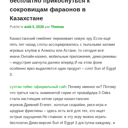
сокровищам фараонов в
Казахстане
Publié le
août 5, 2026
par
Thomas
Казахстанский гемблинг переживает новую эру.Если ещё
пять лет назад слоты ассоциировались с пыльными залами
игровых клубов в Алматы или Астане, то сегодня всё
иначе.Онлайн-казино, мобильные приложения, демо-режимы
– индустрия шагнула далеко вперёд.И на этом фоне
особенно ярко выделяется один продукт – слот Sun of Egypt
3.
султан геймс официальный сайт
Почему именно он? Потому
что третья часть знаменитой серии от провайдера 3 Oaks
стала настоящим хитом среди казахстанских
игроков.Древний Египет, золотые скарабеи, риск-игра и
щедрые фриспины – здесь есть всё для тех, кто ищет
острые ощущения.Но главное: в эту игру можно играть
бесплатно.Демо-версия Sun of Egypt 3 доступна каждому, и