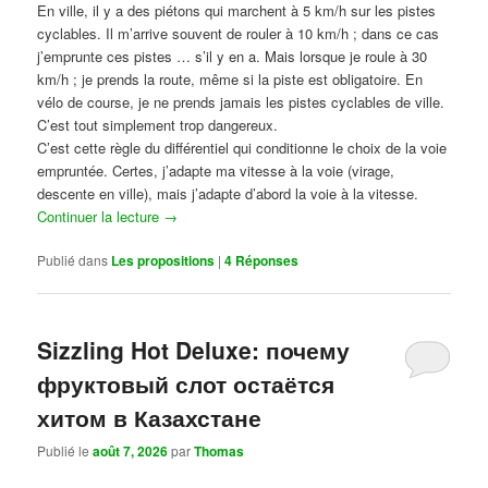
En ville, il y a des piétons qui marchent à 5 km/h sur les pistes
cyclables. Il m’arrive souvent de rouler à 10 km/h ; dans ce cas
j’emprunte ces pistes … s’il y en a. Mais lorsque je roule à 30
km/h ; je prends la route, même si la piste est obligatoire. En
vélo de course, je ne prends jamais les pistes cyclables de ville.
C’est tout simplement trop dangereux.
C’est cette règle du différentiel qui conditionne le choix de la voie
empruntée. Certes, j’adapte ma vitesse à la voie (virage,
descente en ville), mais j’adapte d’abord la voie à la vitesse.
Continuer la lecture
→
Publié dans
Les propositions
|
4
Réponses
Sizzling Hot Deluxe: почему
фруктовый слот остаётся
хитом в Казахстане
Publié le
août 7, 2026
par
Thomas