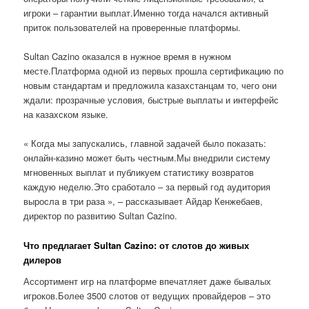
игроки – гарантии выплат.Именно тогда начался активный
приток пользователей на проверенные платформы.
Sultan Cazino оказался в нужное время в нужном
месте.Платформа одной из первых прошла сертификацию по
новым стандартам и предложила казахстанцам то, чего они
ждали: прозрачные условия, быстрые выплаты и интерфейс
на казахском языке.
« Когда мы запускались, главной задачей было показать:
онлайн-казино может быть честным.Мы внедрили систему
мгновенных выплат и публикуем статистику возвратов
каждую неделю.Это сработало – за первый год аудитория
выросла в три раза », – рассказывает Айдар Кенжебаев,
директор по развитию Sultan Cazino.
Что предлагает Sultan Cazino: от слотов до живых
дилеров
Ассортимент игр на платформе впечатляет даже бывалых
игроков.Более 3500 слотов от ведущих провайдеров – это