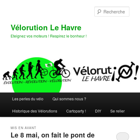
Aller
Aller
au
au
Rech
contenu
contenu
principal
secondaire
Vélorution Le Havre
Eteignez vos moteurs ! Respirez le bonheur !
Menu
Les perles du vélo
Qui sommes nous ?
principal
Historique des Vélorutions
Cartoparty !
DIY
Se relier
MIS EN AVANT
Le 8 mai, on fait le pont de