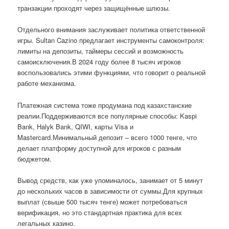
транзакции проходят через защищённые шлюзы.
Отдельного внимания заслуживает политика ответственной
игры. Sultan Cazino предлагает инструменты самоконтроля:
лимиты на депозиты, таймеры сессий и возможность
самоисключения.В 2024 году более 8 тысяч игроков
воспользовались этими функциями, что говорит о реальной
работе механизма.
Платежная система тоже продумана под казахстанские
реалии.Поддерживаются все популярные способы: Kaspi
Bank, Halyk Bank, QIWI, карты Visa и
Mastercard.Минимальный депозит – всего 1000 тенге, что
делает платформу доступной для игроков с разным
бюджетом.
Вывод средств, как уже упоминалось, занимает от 5 минут
до нескольких часов в зависимости от суммы.Для крупных
выплат (свыше 500 тысяч тенге) может потребоваться
верификация, но это стандартная практика для всех
легальных казино.