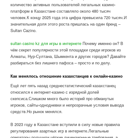
количество активных пользователей легальных казино-
платформ в Казахстане составляло около 480 тысяч
человек.К концу 2025 года эта цифра превысила 720 тысяч.И
значительная доля этого роста пришлась на один бренд –
Sultan Cazino.
sultan casino kz для игры в интернете
Почему именно он? В
чём секрет популярности этой площадки среди игроков из
Алматы, Нур-Султана, Шымкента и других городов? Давайте
разбираться без лишнего пафоса – просто и по делу.
Как менялось отношение казахстанцев к онлайн-казино
Ещё лет пять назад среднестатистический казахстанец
относился к интернет-казино с изрядной долей
скепсиса.Слишком много было историй про обманутых
игроков, сайты-однодневки и непрозрачные условия вывода
средств.Но рынок менялся.
В 2023 году в Казахстане вступили в силу новые правила
регулирования азартных игр в интернете.Легальные
операторы получили чёткие лицензионные требования, а