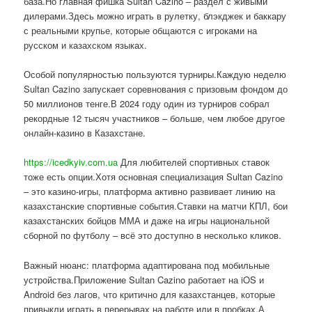
база.Но главная фишка Sultan Cazino – раздел с живыми
дилерами.Здесь можно играть в рулетку, блэкджек и баккару
с реальными крупье, которые общаются с игроками на
русском и казахском языках.
Особой популярностью пользуются турниры.Каждую неделю
Sultan Cazino запускает соревнования с призовым фондом до
50 миллионов тенге.В 2024 году один из турниров собрал
рекордные 12 тысяч участников – больше, чем любое другое
онлайн-казино в Казахстане.
https://icedkyiv.com.ua
Для любителей спортивных ставок
тоже есть опции.Хотя основная специализация Sultan Cazino
– это казино-игры, платформа активно развивает линию на
казахстанские спортивные события.Ставки на матчи КПЛ, бои
казахстанских бойцов ММА и даже на игры национальной
сборной по футболу – всё это доступно в несколько кликов.
Важный нюанс: платформа адаптирована под мобильные
устройства.Приложение Sultan Cazino работает на iOS и
Android без лагов, что критично для казахстанцев, которые
привыкли играть в перерывах на работе или в пробках.А