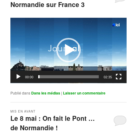
Normandie sur France 3
Publié le
mai 11, 2026
par
Steph
Lecteur
vidéo
00:00
02:35
Publié dans
Dans les médias
|
Laisser un commentaire
MIS EN AVANT
Le 8 mai : On fait le Pont …
de Normandie !