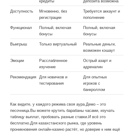
кредиты
депозита возможна
Доступность
Мгновенно, без
Требуется аккаунт и
регистрации
пополнение
Функционал
Полный, включая
Полный, включая
бонусы
бонусы
Выигрыш
Только виртуальный
Реальные деньги,
возможен кэшаут
Эмоции
Расслабленное
Острый азарт и
изучение
адреналин
Рекомендация
Для новичков и
Для опытных
тестирования
игроков с
банкроллом
Как видите, у каждого режима своя аура.Демо – это
песочница.Вы можете крутить барабаны часами, изучать
таблицу выплат, пробовать разные ставки.И всё это
бесплатно.Для казахстанского рынка, где уровень
проникновения онлайн-казино растёт, но доверие к ним ещё