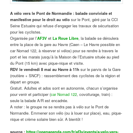
A vélo vers le Pont de Normandie : balade conviviale et
manifestive
pour le droit au vélo
sur le Pont, géré par la CCI
Seine Estuaire qui refuse d’engager les travaux de sécurisation
pour les cyclistes.
Organisée par l’
AF3V
et
La Roue Libre
, la balade se déroulera
entre la place de la gare au Havre (Caen – Le Havre possible en
car Nomad 122, à réserver si vélos) pour se rendre à travers le
port et les marais jusqu’à la Maison de l’Estuaire située au pied
du Pont (15 km) avec pique-nique et visite.
RDV le vendredi 8 mai au Havre à 11h
sur le parvis de la Gare
(routière + SNCF) : rassemblement des cyclistes de la région et
départ en groupe.
Gratuit. Adultes et ados sont en autonomie, chacun s’organise
pour venir et participer (
car Nomad 122
, covoiturage, train) :
seule la balade A/R est encadrée.
A noter : le groupe ne se rendra pas à vélo sur le Pont de
Normandie. Emmener son vélo (ou à louer sur place), eau, pique-
nique et crème solaire bien sûr. A bientôt !
source :
https://openagenda.com/fr/af3v/events/a-velo-vers-