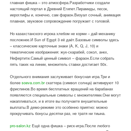
главная фишка – это атмосфера.Разработчики создали
настоящий портал в Древний Египет.Пирамиды, песок,
иероглифы и, конечно, сам фараон.Визуал сочный, анимация
плавная, звуковое сопровождение погружает с головой.
Но казахстанского игрока хлебом не корми – дай механику
посложнее.И Sun of Egypt 3 её даёт.Базовые символы здесь
– классические карточные знаки (A, K, Q, J, 10) и
тематические изображения: жук-скарабей, сокол, анкх,
Нефертити.Самый ценный символ – фараон.Если собрать
пять таких на линии, множитель ставки достигает 50x.
Отдельного внимания заслуживает бонусная игра.Три и
более
soeva.com.br
скаттера (символ солнца) активируют 10
фриспинов.Во время бесплатных вращений на барабанах
появляются специальные символы с множителями.Они могут
накапливаться, и в итоге вы получаете внушительные
выплаты.В демо-режиме это особенно приятно: можно
прокручивать бонусы десятки раз, не тратя ни тиына.
pro-salon.kz
Ещё одна фишка – риск-игра.После любого