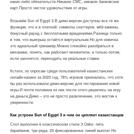
каких-либо обязательств.Никаких СМС, никаких банковских
карт.Просто чистое удовольствие от игры.
Возьмём Sun of Egypt 3.В демо-версии доступны все те же
функции, что и в платной: символы скаттеров, wild-замены,
бонусный раунд с бесплатными вращениями.Разница только
в том, что выигрыш остаётся виртуальным.Но для новичка
это идеальный тренажёр.Можно спокойно разобраться в
механике, понять, как работают множители, и только потом,
если захочется, переходить на реальные ставки.
Кстати, по опросам среди пользователей казахстанских
онлайн-казино за 2023 год, 78% игроков признались, что хотя
бы раз использовали демо-версию для тестирования новой
игры.И почти половина из них после этого решились на игру
на деньги.Демо – это не просто развлечение, это мостик к
уверенности.
Как устроен Sun of Egypt 3 и чем он цепляет казахстанцев
Слот выполнен в классическом стиле 3 Oaks: пять
барабанов, три ряда, 25 фиксированных линий выплат.Но