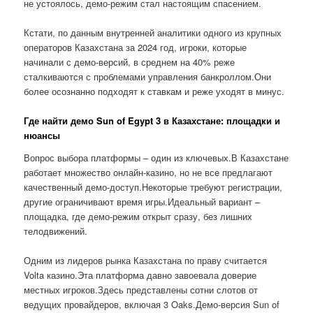
не устоялось, демо-режим стал настоящим спасением.
Кстати, по данным внутренней аналитики одного из крупных
операторов Казахстана за 2024 год, игроки, которые
начинали с демо-версий, в среднем на 40% реже
сталкиваются с проблемами управления банкроллом.Они
более осознанно подходят к ставкам и реже уходят в минус.
Где найти демо Sun of Egypt 3 в Казахстане: площадки и
нюансы
Вопрос выбора платформы – один из ключевых.В Казахстане
работает множество онлайн-казино, но не все предлагают
качественный демо-доступ.Некоторые требуют регистрации,
другие ограничивают время игры.Идеальный вариант –
площадка, где демо-режим открыт сразу, без лишних
телодвижений.
Одним из лидеров рынка Казахстана по праву считается
Volta казино.Эта платформа давно завоевала доверие
местных игроков.Здесь представлены сотни слотов от
ведущих провайдеров, включая 3 Oaks.Демо-версия Sun of