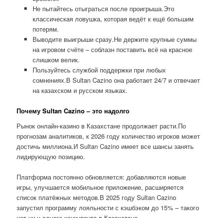
Не пытайтесь отыграться после проигрыша.Это
классическая ловушка, которая ведёт к ещё большим
потерям.
Выводите выигрыши сразу.Не держите крупные суммы
на игровом счёте – соблазн поставить всё на красное
слишком велик.
Пользуйтесь службой поддержки при любых
сомнениях.В Sultan Cazino она работает 24/7 и отвечает
на казахском и русском языках.
Почему Sultan Cazino – это надолго
Рынок онлайн-казино в Казахстане продолжает расти.По
прогнозам аналитиков, к 2026 году количество игроков может
достичь миллиона.И Sultan Cazino имеет все шансы занять
лидирующую позицию.
Платформа постоянно обновляется: добавляются новые
игры, улучшается мобильное приложение, расширяется
список платёжных методов.В 2025 году Sultan Cazino
запустил программу лояльности с кэшбэком до 15% – такого
нет ни у одного конкурента в Казахстане.