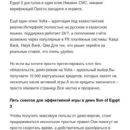
Egypt 3 доступна в один клик.Никаких СМС, никаких
верификаций.Просто заходите и играете.
Ещё один плюс Volta – адаптация под казахстанские
реалии.Интерфейс полностью на русском и казахском
языках, поддержка работает 24/7, а пополнение счёта
возможно через популярные в РК платёжные системы: Kaspi
Bank, Halyk Bank, Qiwi.Для тех, кто решит перейти на
реальные ставки, это очень удобно.
Но если вы хотите просто протестировать слот без
обязательств, демо-режим на Volta – идеальный выбор.Вы
получаете 10 000 виртуальных кредитов, которых хватит на
несколько часов активной игры.А если кредиты закончатся –
просто обновите страницу.Всё честно и прозрачно.
Пять советов для эффективной игры в демо Sun of Egypt
3
Чтобы получить максимум пользы от демо-версии, стоит
придерживаться нескольких простых правил.Они помогут не
просто скоротать время, а действительно разобраться в