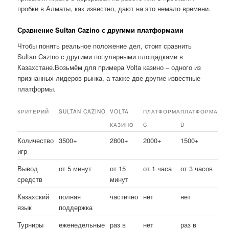
пробки в Алматы, как известно, дают на это немало времени.
Сравнение Sultan Cazino с другими платформами
Чтобы понять реальное положение дел, стоит сравнить
Sultan Cazino с другими популярными площадками в
Казахстане.Возьмём для примера Volta казино – одного из
признанных лидеров рынка, а также две другие известные
платформы.
КРИТЕРИЙ
SULTAN CAZINO
VOLTA
ПЛАТФОРМА
ПЛАТФОРМА
КАЗИНО
C
D
Количество
3500+
2800+
2000+
1500+
игр
Вывод
от 5 минут
от 15
от 1 часа
от 3 часов
средств
минут
Казахский
полная
частично
нет
нет
язык
поддержка
Турниры
еженедельные
раз в
нет
раз в