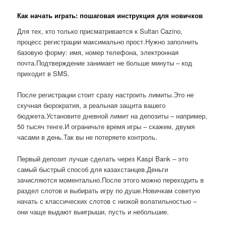
Как начать играть: пошаговая инструкция для новичков
Для тех, кто только присматривается к Sultan Cazino,
процесс регистрации максимально прост.Нужно заполнить
базовую форму: имя, номер телефона, электронная
почта.Подтверждение занимает не больше минуты – код
приходит в SMS.
После регистрации стоит сразу настроить лимиты.Это не
скучная бюрократия, а реальная защита вашего
бюджета.Установите дневной лимит на депозиты – например,
50 тысяч тенге.И ограничьте время игры – скажем, двумя
часами в день.Так вы не потеряете контроль.
Первый депозит лучше сделать через Kaspi Bank – это
самый быстрый способ для казахстанцев.Деньги
зачисляются моментально.После этого можно переходить в
раздел слотов и выбирать игру по душе.Новичкам советую
начать с классических слотов с низкой волатильностью –
они чаще выдают выигрыши, пусть и небольшие.