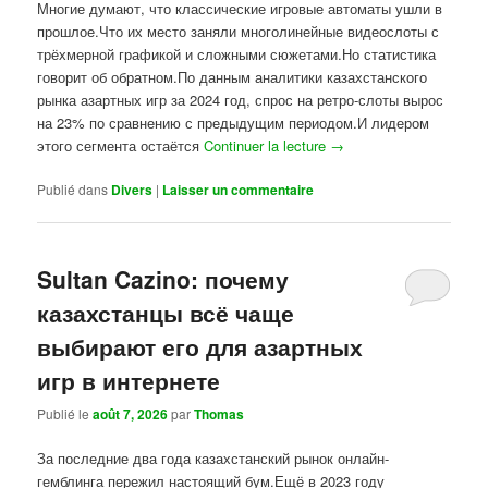
Многие думают, что классические игровые автоматы ушли в
прошлое.Что их место заняли многолинейные видеослоты с
трёхмерной графикой и сложными сюжетами.Но статистика
говорит об обратном.По данным аналитики казахстанского
рынка азартных игр за 2024 год, спрос на ретро-слоты вырос
на 23% по сравнению с предыдущим периодом.И лидером
этого сегмента остаётся
Continuer la lecture
→
Publié dans
Divers
|
Laisser un commentaire
Sultan Cazino: почему
казахстанцы всё чаще
выбирают его для азартных
игр в интернете
Publié le
août 7, 2026
par
Thomas
За последние два года казахстанский рынок онлайн-
гемблинга пережил настоящий бум.Ещё в 2023 году