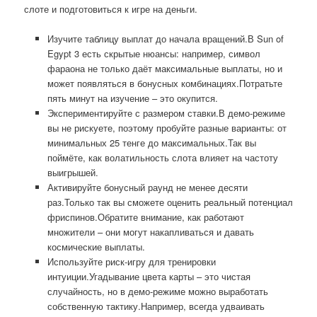
слоте и подготовиться к игре на деньги.
Изучите таблицу выплат до начала вращений.В Sun of
Egypt 3 есть скрытые нюансы: например, символ
фараона не только даёт максимальные выплаты, но и
может появляться в бонусных комбинациях.Потратьте
пять минут на изучение – это окупится.
Экспериментируйте с размером ставки.В демо-режиме
вы не рискуете, поэтому пробуйте разные варианты: от
минимальных 25 тенге до максимальных.Так вы
поймёте, как волатильность слота влияет на частоту
выигрышей.
Активируйте бонусный раунд не менее десяти
раз.Только так вы сможете оценить реальный потенциал
фриспинов.Обратите внимание, как работают
множители – они могут накапливаться и давать
космические выплаты.
Используйте риск-игру для тренировки
интуиции.Угадывание цвета карты – это чистая
случайность, но в демо-режиме можно выработать
собственную тактику.Например, всегда удваивать