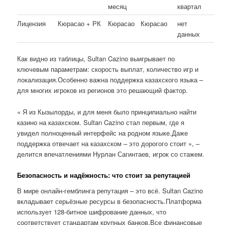
месяц
квартал
Лицензия
Кюрасао + РК
Кюрасао
Кюрасао
нет
данных
Как видно из таблицы, Sultan Cazino выигрывает по
ключевым параметрам: скорость выплат, количество игр и
локализация.Особенно важна поддержка казахского языка –
для многих игроков из регионов это решающий фактор.
« Я из Кызылорды, и для меня было принципиально найти
казино на казахском. Sultan Cazino стал первым, где я
увидел полноценный интерфейс на родном языке.Даже
поддержка отвечает на казахском – это дорогого стоит », –
делится впечатлениями Нурлан Сагинтаев, игрок со стажем.
Безопасность и надёжность: что стоит за репутацией
В мире онлайн-гемблинга репутация – это всё. Sultan Cazino
вкладывает серьёзные ресурсы в безопасность.Платформа
использует 128-битное шифрование данных, что
соответствует стандартам крупных банков.Все финансовые