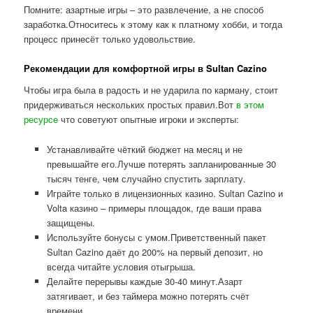
Помните: азартные игры – это развлечение, а не способ
заработка.Относитесь к этому как к платному хобби, и тогда
процесс принесёт только удовольствие.
Рекомендации для комфортной игры в Sultan Cazino
Чтобы игра была в радость и не ударила по карману, стоит
придерживаться нескольких простых правил.Вот
в этом
ресурсе
что советуют опытные игроки и эксперты:
Устанавливайте чёткий бюджет на месяц и не
превышайте его.Лучше потерять запланированные 30
тысяч тенге, чем случайно спустить зарплату.
Играйте только в лицензионных казино. Sultan Cazino и
Volta казино – примеры площадок, где ваши права
защищены.
Используйте бонусы с умом.Приветственный пакет
Sultan Cazino даёт до 200% на первый депозит, но
всегда читайте условия отыгрыша.
Делайте перерывы каждые 30-40 минут.Азарт
затягивает, и без таймера можно потерять счёт
времени.