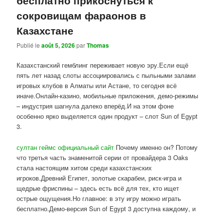
сокровищам фараонов в
Казахстане
Publié le
août 5, 2026
par
Thomas
Казахстанский гемблинг переживает новую эру.Если ещё
пять лет назад слоты ассоциировались с пыльными залами
игровых клубов в Алматы или Астане, то сегодня всё
иначе.Онлайн-казино, мобильные приложения, демо-режимы
– индустрия шагнула далеко вперёд.И на этом фоне
особенно ярко выделяется один продукт – слот Sun of Egypt
3.
султан геймс официальный сайт
Почему именно он? Потому
что третья часть знаменитой серии от провайдера 3 Oaks
стала настоящим хитом среди казахстанских
игроков.Древний Египет, золотые скарабеи, риск-игра и
щедрые фриспины – здесь есть всё для тех, кто ищет
острые ощущения.Но главное: в эту игру можно играть
бесплатно.Демо-версия Sun of Egypt 3 доступна каждому, и