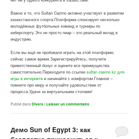
Важно и то, что Sultan Cazino активно участвует в развитии
казахстанского спорта.Платформа спонсирует несколько
молодёжных футбольных команд и турниры по
киберспорту.Это не просто пиар – это реальный вклад в
индустрию.
Если вы ещё не пробовали играть на этой платформе,
сейчас самое время.Зарегистрируйтесь, получите
приветственный бонус и оцените все преимущества
самостоятельно.Переходите по ссылке
sultan casino kz для
игры в интернете
и начинайте с комфортом.Главное –
помните про меру и получайте удовольствие от
процесса.Удачи за виртуальными столами!
Publié dans
Divers
|
Laisser un commentaire
Демо Sun of Egypt 3: как
бесплатно прикоснуться к