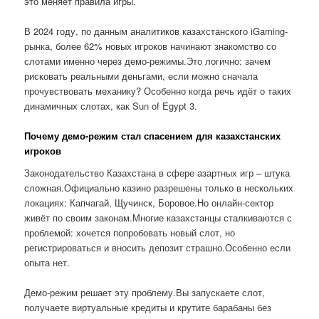
это меняет правила игры.
В 2024 году, по данным аналитиков казахстанского iGaming-
рынка, более 62% новых игроков начинают знакомство со
слотами именно через демо-режимы.Это логично: зачем
рисковать реальными деньгами, если можно сначала
прочувствовать механику? Особенно когда речь идёт о таких
динамичных слотах, как Sun of Egypt 3.
Почему демо-режим стал спасением для казахстанских
игроков
Законодательство Казахстана в сфере азартных игр – штука
сложная.Официально казино разрешены только в нескольких
локациях: Капчагай, Щучинск, Боровое.Но онлайн-сектор
живёт по своим законам.Многие казахстанцы сталкиваются с
проблемой: хочется попробовать новый слот, но
регистрироваться и вносить депозит страшно.Особенно если
опыта нет.
Демо-режим решает эту проблему.Вы запускаете слот,
получаете виртуальные кредиты и крутите барабаны без