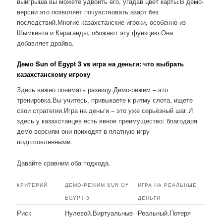
выигрыша вы можете удвоить его, угадав цвет карты.В демо-
версии это позволяет почувствовать азарт без
последствий.Многие казахстанские игроки, особенно из
Шымкента и Караганды, обожают эту функцию.Она
добавляет драйва.
Демо Sun of Egypt 3 vs игра на деньги: что выбрать
казахстанскому игроку
Здесь важно понимать разницу.Демо-режим – это
тренировка.Вы учитесь, привыкаете к ритму слота, ищете
свои стратегии.Игра на деньги – это уже серьёзный шаг.И
здесь у казахстанцев есть явное преимущество: благодаря
демо-версиям они приходят в платную игру
подготовленными.
Давайте сравним оба подхода.
КРИТЕРИЙ
ДЕМО-РЕЖИМ SUN OF
ИГРА НА РЕАЛЬНЫЕ
EGYPT 3
ДЕНЬГИ
Риск
Нулевой.Виртуальные
Реальный.Потеря