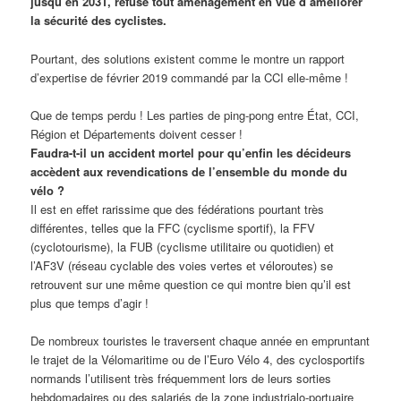
jusqu’en 2031, refuse tout aménagement en vue d’améliorer
la sécurité des cyclistes.
Pourtant, des solutions existent comme le montre un rapport
d’expertise de février 2019 commandé par la CCI elle-même !
Que de temps perdu ! Les parties de ping-pong entre État, CCI,
Région et Départements doivent cesser !
Faudra-t-il un accident mortel pour qu’enfin les décideurs
accèdent aux revendications de l’ensemble du monde du
vélo ?
Il est en effet rarissime que des fédérations pourtant très
différentes, telles que la FFC (cyclisme sportif), la FFV
(cyclotourisme), la FUB (cyclisme utilitaire ou quotidien) et
l’AF3V (réseau cyclable des voies vertes et véloroutes) se
retrouvent sur une même question ce qui montre bien qu’il est
plus que temps d’agir !
De nombreux touristes le traversent chaque année en empruntant
le trajet de la Vélomaritime ou de l’Euro Vélo 4, des cyclosportifs
normands l’utilisent très fréquemment lors de leurs sorties
hebdomadaires ou des salariés de la zone industrialo-portuaire