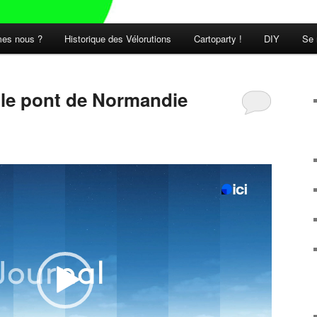
es nous ?
Historique des Vélorutions
Cartoparty !
DIY
Se 
t le pont de Normandie