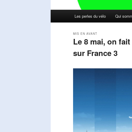
Menu
Les perles du vélo
Qui somm
principal
MIS EN AVANT
Le 8 mai, on fai
sur France 3
Publié le
mai 11, 2026
par
Steph
Lecteur
vidéo