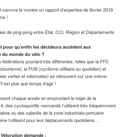
nt comme le montre un rapport d’expertise de février 2019
me !
ies de ping-pong entre État, CCI, Région et Départements
el pour qu’enfin les décideurs accèdent aux
e du monde du vélo ?
s fédérations pourtant très différentes, telles que la FFC
otourisme), la FUB (cyclisme utilitaire ou quotidien) et
oies vertes et véloroutes) se retrouvent sur une même
il est plus que temps d’agir !
rsent chaque année en empruntant le trajet de la
 4, des cyclosportifs normands l’utilisent très fréquemment
ires ou des salariés de la zone industrialo-portuaire
Seine l’utilisent pour leur déplacements quotidiens…
H Vélorution demande :