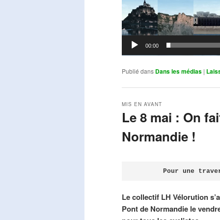
00:00
Publié dans
Dans les médias
|
Lais
MIS EN AVANT
Le 8 mai : On fa
Normandie !
Publié le
avril 18, 2026
par
Steph
Pour une trave
Le collectif LH Vélorution s’
Pont de Normandie le vendre