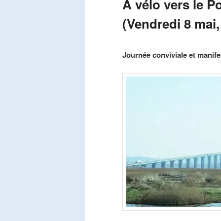
A vélo vers le P
(Vendredi 8 mai,
Publié le
mars 29, 2026
par
Steph
Journée conviviale et manifes