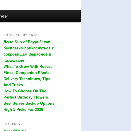
relier
ARTICLES RÉCENTS
Демо Sun of Egypt 3: как
бесплатно прикоснуться к
сокровищам фараонов в
Казахстане
What To Grow With Roses:
Finest Companion Plants
Delivery Techniques, Tips
And Tricks
How To Choose On The
Perfect Birthday Flowers
Best Server Backup Options:
High 5 Picks For 2026
DES AMIS
Agend'Havre