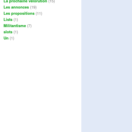
La prochaine vélorution
(15)
Les annonces
(19)
Les propositions
(11)
Lists
(1)
Militantisme
(7)
slots
(1)
Un
(1)