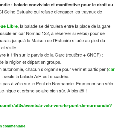
ndie : balade conviviale et manifestive
pour le droit au
CI Seine Estuaire qui refuse d’engager les travaux de
.
ue Libre
, la balade se déroulera entre la place de la gare
sible en car Nomad 122, à réserver si vélos) pour se
 marais jusqu’à la Maison de l’Estuaire située au pied du
t visite.
vre à 11h
sur le parvis de la Gare (routière + SNCF) :
 la région et départ en groupe.
n autonomie, chacun s’organise pour venir et participer (
car
n) : seule la balade A/R est encadrée.
dra pas à vélo sur le Pont de Normandie. Emmener son vélo
ue-nique et crème solaire bien sûr. A bientôt !
com/fr/af3v/events/a-velo-vers-le-pont-de-normandie?
un commentaire