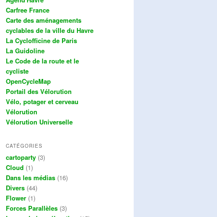
Carfree France
Carte des aménagements
cyclables de la ville du Havre
La Cyclofficine de Paris
La Guidoline
Le Code de la route et le
cycliste
OpenCycleMap
Portail des Vélorution
Vélo, potager et cerveau
Vélorution
Vélorution Universelle
CATÉGORIES
cartoparty
(3)
Cloud
(1)
Dans les médias
(16)
Divers
(44)
Flower
(1)
Forces Parallèles
(3)