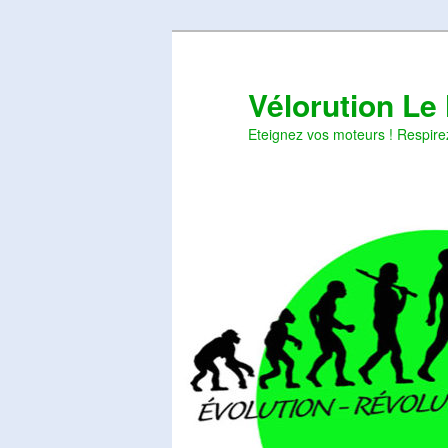
Aller
Aller
au
au
contenu
contenu
Vélorution Le
principal
secondaire
Eteignez vos moteurs ! Respire