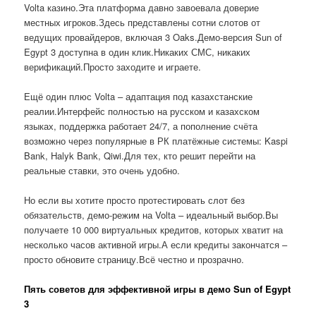
Volta казино.Эта платформа давно завоевала доверие
местных игроков.Здесь представлены сотни слотов от
ведущих провайдеров, включая 3 Oaks.Демо-версия Sun of
Egypt 3 доступна в один клик.Никаких СМС, никаких
верификаций.Просто заходите и играете.
Ещё один плюс Volta – адаптация под казахстанские
реалии.Интерфейс полностью на русском и казахском
языках, поддержка работает 24/7, а пополнение счёта
возможно через популярные в РК платёжные системы: Kaspi
Bank, Halyk Bank, Qiwi.Для тех, кто решит перейти на
реальные ставки, это очень удобно.
Но если вы хотите просто протестировать слот без
обязательств, демо-режим на Volta – идеальный выбор.Вы
получаете 10 000 виртуальных кредитов, которых хватит на
несколько часов активной игры.А если кредиты закончатся –
просто обновите страницу.Всё честно и прозрачно.
Пять советов для эффективной игры в демо Sun of Egypt
3