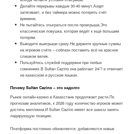
Делайте перерывы каждые 30-40 минут.Азарт
затягивает, и без таймера можно потерять счёт
времени.
Не пытайтесь отыграться после проигрыша.Это
классическая ловушка, которая ведёт к ещё большим
потерям.
Выводите выигрыши сразу.Не держите крупные суммы
на игровом счёте – соблазн поставить всё на красное
слишком велик.
Пользуйтесь службой поддержки при любых
сомнениях.В Sultan Cazino она работает 24/7 и отвечает
на казахском и русском языках.
Почему Sultan Cazino – это надолго
Рынок онлайн-казино в Казахстане продолжает расти.По
прогнозам аналитиков, к 2026 году количество игроков может
достичь миллиона.И Sultan Cazino имеет все шансы занять
лидирующую позицию.
Платформа постоянно обновляется: добавляются новые