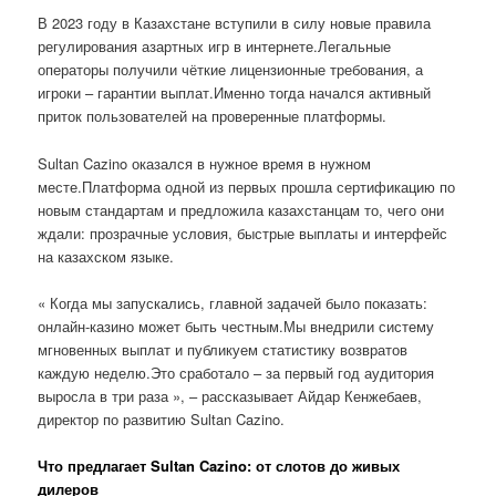
В 2023 году в Казахстане вступили в силу новые правила
регулирования азартных игр в интернете.Легальные
операторы получили чёткие лицензионные требования, а
игроки – гарантии выплат.Именно тогда начался активный
приток пользователей на проверенные платформы.
Sultan Cazino оказался в нужное время в нужном
месте.Платформа одной из первых прошла сертификацию по
новым стандартам и предложила казахстанцам то, чего они
ждали: прозрачные условия, быстрые выплаты и интерфейс
на казахском языке.
« Когда мы запускались, главной задачей было показать:
онлайн-казино может быть честным.Мы внедрили систему
мгновенных выплат и публикуем статистику возвратов
каждую неделю.Это сработало – за первый год аудитория
выросла в три раза », – рассказывает Айдар Кенжебаев,
директор по развитию Sultan Cazino.
Что предлагает Sultan Cazino: от слотов до живых
дилеров