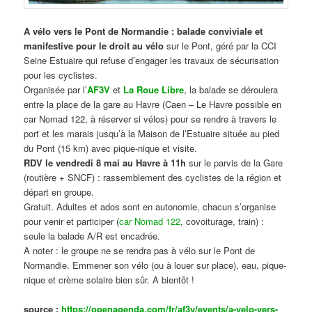
A vélo vers le Pont de Normandie : balade conviviale et
manifestive
pour le droit au vélo
sur le Pont, géré par la CCI
Seine Estuaire qui refuse d’engager les travaux de sécurisation
pour les cyclistes.
Organisée par l’
AF3V
et
La Roue Libre
, la balade se déroulera
entre la place de la gare au Havre (Caen – Le Havre possible en
car Nomad 122, à réserver si vélos) pour se rendre à travers le
port et les marais jusqu’à la Maison de l’Estuaire située au pied
du Pont (15 km) avec pique-nique et visite.
RDV le vendredi 8 mai au Havre à 11h
sur le parvis de la Gare
(routière + SNCF) : rassemblement des cyclistes de la région et
départ en groupe.
Gratuit. Adultes et ados sont en autonomie, chacun s’organise
pour venir et participer (
car Nomad 122
, covoiturage, train) :
seule la balade A/R est encadrée.
A noter : le groupe ne se rendra pas à vélo sur le Pont de
Normandie. Emmener son vélo (ou à louer sur place), eau, pique-
nique et crème solaire bien sûr. A bientôt !
source :
https://openagenda.com/fr/af3v/events/a-velo-vers-