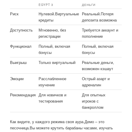
EGYPT 3
ДЕНЬГИ
Риск
Нулевой.Виртуальные
Реальный.Потеря
кредиты
депозита возможна
Доступность
Мгновенно, без
Требуется аккаунт и
регистрации
пополнение
Функционал
Полный, включая
Полный, включая
бонусы
бонусы
Выигрыш
Только виртуальный
Реальные деньги,
возможен кэшаут
Эмоции
Расслабленное
Острый азарт и
изучение
адреналин
Рекомендация
Для новичков и
Для опытных
тестирования
игроков с
банкроллом
Как видите, у каждого режима своя аура.Демо – это
песочница.Вы можете крутить барабаны часами, изучать