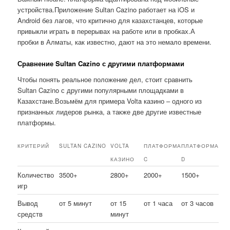
устройства.Приложение Sultan Cazino работает на iOS и
Android без лагов, что критично для казахстанцев, которые
привыкли играть в перерывах на работе или в пробках.А
пробки в Алматы, как известно, дают на это немало времени.
Сравнение Sultan Cazino с другими платформами
Чтобы понять реальное положение дел, стоит сравнить
Sultan Cazino с другими популярными площадками в
Казахстане.Возьмём для примера Volta казино – одного из
признанных лидеров рынка, а также две другие известные
платформы.
КРИТЕРИЙ
SULTAN CAZINO
VOLTA
ПЛАТФОРМА
ПЛАТФОРМА
КАЗИНО
C
D
Количество
3500+
2800+
2000+
1500+
игр
Вывод
от 5 минут
от 15
от 1 часа
от 3 часов
средств
минут