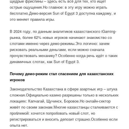
щедрые фриспины – здесь есть всё для тех, кто ищет
острые ощущения.Но главное: в эту игру можно играть
бесплатно.Демо-версия Sun of Egypt 3 доступна каждому, и
это меняет правила игры.
В 2024 году, по данным аналитиков казахстанского iGaming-
рынка, более 62% новых игроков начинают знакомство со
слотами именно через демо-режимы.Это логично: зачем
рисковать реальными деньгами, если можно сначала
прочувствовать механику? Особенно когда речь идёт о таких
динамичных слотах, как Sun of Egypt 3.
Почему демо-режим стал спасением для казахстанских
игроков
Законодательство Казахстана в сфере азартных игр – штука
сложная.Официально казино разрешены только в нескольких
локациях: Капчагай, Щучинск, Боровое.Но онлайн-сектор
живёт по своим законам.Многие казахстанцы сталкиваются с
проблемой: хочется попробовать новый слот, но
регистрироваться и вносить депозит страшно.Особенно если
опыта нет.