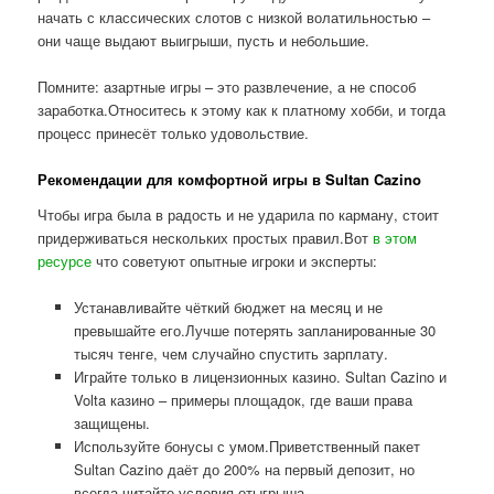
начать с классических слотов с низкой волатильностью –
они чаще выдают выигрыши, пусть и небольшие.
Помните: азартные игры – это развлечение, а не способ
заработка.Относитесь к этому как к платному хобби, и тогда
процесс принесёт только удовольствие.
Рекомендации для комфортной игры в Sultan Cazino
Чтобы игра была в радость и не ударила по карману, стоит
придерживаться нескольких простых правил.Вот
в этом
ресурсе
что советуют опытные игроки и эксперты:
Устанавливайте чёткий бюджет на месяц и не
превышайте его.Лучше потерять запланированные 30
тысяч тенге, чем случайно спустить зарплату.
Играйте только в лицензионных казино. Sultan Cazino и
Volta казино – примеры площадок, где ваши права
защищены.
Используйте бонусы с умом.Приветственный пакет
Sultan Cazino даёт до 200% на первый депозит, но
всегда читайте условия отыгрыша.