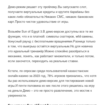
Демо-режим решает эту проблему.Вы запускаете слот,
получаете виртуальные кредиты и крутите барабаны без
каких-либо обязательств.Никаких СМС, никаких банковских
карт.Просто чистое удовольствие от игры.
Возьмём Sun of Egypt 3.В демо-версии доступны все те же
функции, что и в платной: символы скаттеров, wild-замены,
бонусный раунд с бесплатными вращениями.Разница только
в том, что выигрыш остаётся виртуальным.Но для новичка
это идеальный тренажёр.Можно спокойно разобраться в
механике, понять, как работают множители, и только потом,
если захочется, переходить на реальные ставки.
Кстати, по опросам среди пользователей казахстанских
онлайн-казино за 2023 год, 78% игроков признались, что хотя
бы раз использовали демо-версию для тестирования новой
игры.И почти половина из них после этого решились на игру
на деньги.Демо – это не просто развлечение, это мостик к
уверенности.