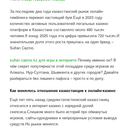
За последние два года казахстанский рынок онлайн-
гемблинга пережил настоящий бум.Ещё в 2023 году
количество активных пользователей легальных казино-
платформ в Казахстане составляло около 480 тысяч
человек.К концу 2025 года эта цифра превысила 720 тысяч.И
значительная доля этого роста пришлась на один бренд –
Sultan Cazino.
sultan casino kz для игры в интернете
Почему именно он? В
чём секрет популярности этой площадки среди игроков из
Алматы, Нур-Султана, Шымкента и других городов? Давайте
разбираться без лишнего пафоса – просто и по делу.
Как менялось отношение казахстанцев к онлайн-казино
Ещё лет пять назад среднестатистический казахстанец
относился к интернет-казино с изрядной долей
скепсиса.Слишком много было историй про обманутых
игроков, сайты-однодневки и непрозрачные условия вывода
средств.Но рынок менялся.