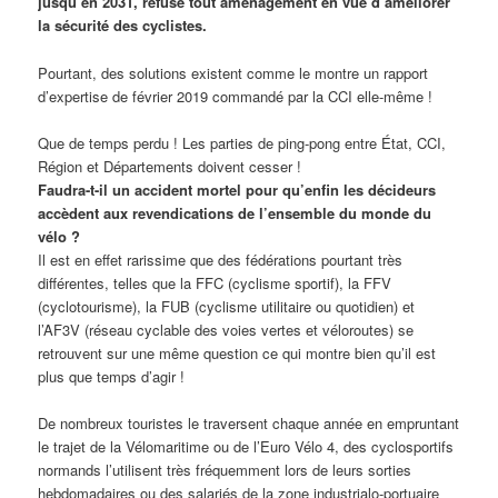
jusqu’en 2031, refuse tout aménagement en vue d’améliorer
la sécurité des cyclistes.
Pourtant, des solutions existent comme le montre un rapport
d’expertise de février 2019 commandé par la CCI elle-même !
Que de temps perdu ! Les parties de ping-pong entre État, CCI,
Région et Départements doivent cesser !
Faudra-t-il un accident mortel pour qu’enfin les décideurs
accèdent aux revendications de l’ensemble du monde du
vélo ?
Il est en effet rarissime que des fédérations pourtant très
différentes, telles que la FFC (cyclisme sportif), la FFV
(cyclotourisme), la FUB (cyclisme utilitaire ou quotidien) et
l’AF3V (réseau cyclable des voies vertes et véloroutes) se
retrouvent sur une même question ce qui montre bien qu’il est
plus que temps d’agir !
De nombreux touristes le traversent chaque année en empruntant
le trajet de la Vélomaritime ou de l’Euro Vélo 4, des cyclosportifs
normands l’utilisent très fréquemment lors de leurs sorties
hebdomadaires ou des salariés de la zone industrialo-portuaire