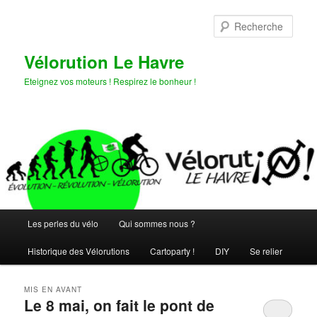
Aller
Aller
au
au
Rech
contenu
contenu
principal
secondaire
Vélorution Le Havre
Eteignez vos moteurs ! Respirez le bonheur !
Menu
Les perles du vélo
Qui sommes nous ?
principal
Historique des Vélorutions
Cartoparty !
DIY
Se relier
MIS EN AVANT
Le 8 mai, on fait le pont de