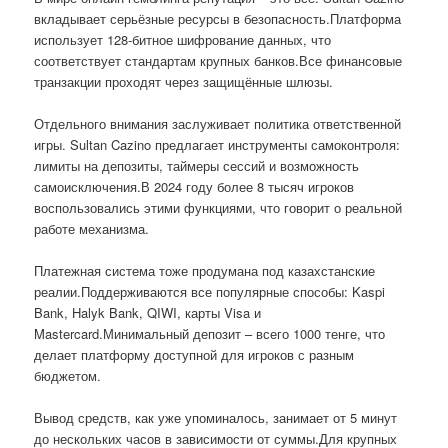
вкладывает серьёзные ресурсы в безопасность.Платформа
использует 128-битное шифрование данных, что
соответствует стандартам крупных банков.Все финансовые
транзакции проходят через защищённые шлюзы.
Отдельного внимания заслуживает политика ответственной
игры. Sultan Cazino предлагает инструменты самоконтроля:
лимиты на депозиты, таймеры сессий и возможность
самоисключения.В 2024 году более 8 тысяч игроков
воспользовались этими функциями, что говорит о реальной
работе механизма.
Платежная система тоже продумана под казахстанские
реалии.Поддерживаются все популярные способы: Kaspi
Bank, Halyk Bank, QIWI, карты Visa и
Mastercard.Минимальный депозит – всего 1000 тенге, что
делает платформу доступной для игроков с разным
бюджетом.
Вывод средств, как уже упоминалось, занимает от 5 минут
до нескольких часов в зависимости от суммы.Для крупных