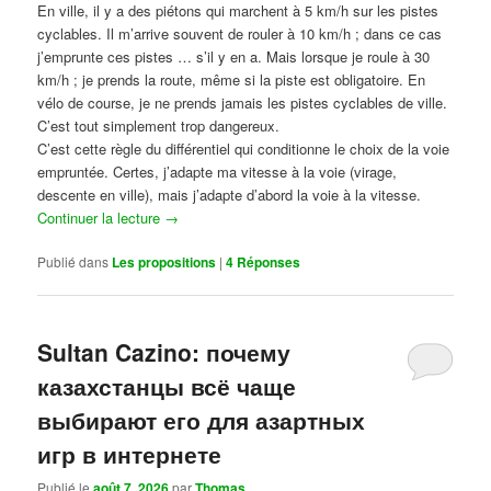
En ville, il y a des piétons qui marchent à 5 km/h sur les pistes
cyclables. Il m’arrive souvent de rouler à 10 km/h ; dans ce cas
j’emprunte ces pistes … s’il y en a. Mais lorsque je roule à 30
km/h ; je prends la route, même si la piste est obligatoire. En
vélo de course, je ne prends jamais les pistes cyclables de ville.
C’est tout simplement trop dangereux.
C’est cette règle du différentiel qui conditionne le choix de la voie
empruntée. Certes, j’adapte ma vitesse à la voie (virage,
descente en ville), mais j’adapte d’abord la voie à la vitesse.
Continuer la lecture
→
Publié dans
Les propositions
|
4
Réponses
Sultan Cazino: почему
казахстанцы всё чаще
выбирают его для азартных
игр в интернете
Publié le
août 7, 2026
par
Thomas