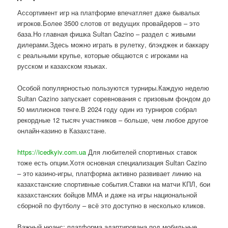
Ассортимент игр на платформе впечатляет даже бывалых
игроков.Более 3500 слотов от ведущих провайдеров – это
база.Но главная фишка Sultan Cazino – раздел с живыми
дилерами.Здесь можно играть в рулетку, блэкджек и баккару
с реальными крупье, которые общаются с игроками на
русском и казахском языках.
Особой популярностью пользуются турниры.Каждую неделю
Sultan Cazino запускает соревнования с призовым фондом до
50 миллионов тенге.В 2024 году один из турниров собрал
рекордные 12 тысяч участников – больше, чем любое другое
онлайн-казино в Казахстане.
https://icedkyiv.com.ua
Для любителей спортивных ставок
тоже есть опции.Хотя основная специализация Sultan Cazino
– это казино-игры, платформа активно развивает линию на
казахстанские спортивные события.Ставки на матчи КПЛ, бои
казахстанских бойцов ММА и даже на игры национальной
сборной по футболу – всё это доступно в несколько кликов.
Важный нюанс: платформа адаптирована под мобильные