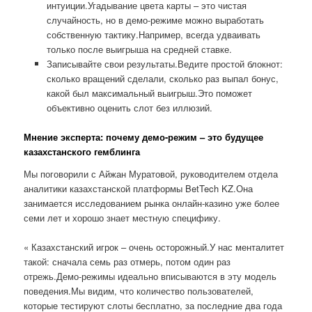
интуиции.Угадывание цвета карты – это чистая
случайность, но в демо-режиме можно выработать
собственную тактику.Например, всегда удваивать
только после выигрыша на средней ставке.
Записывайте свои результаты.Ведите простой блокнот:
сколько вращений сделали, сколько раз выпал бонус,
какой был максимальный выигрыш.Это поможет
объективно оценить слот без иллюзий.
Мнение эксперта: почему демо-режим – это будущее
казахстанского гемблинга
Мы поговорили с Айжан Муратовой, руководителем отдела
аналитики казахстанской платформы BetTech KZ.Она
занимается исследованием рынка онлайн-казино уже более
семи лет и хорошо знает местную специфику.
« Казахстанский игрок – очень осторожный.У нас менталитет
такой: сначала семь раз отмерь, потом один раз
отрежь.Демо-режимы идеально вписываются в эту модель
поведения.Мы видим, что количество пользователей,
которые тестируют слоты бесплатно, за последние два года