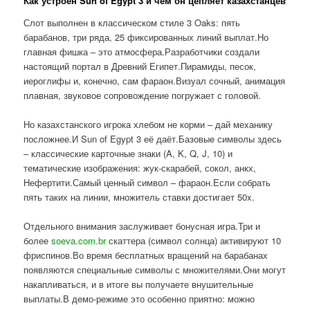
Как устроен Sun of Egypt 3 и чем он цепляет казахстанцев
Слот выполнен в классическом стиле 3 Oaks: пять
барабанов, три ряда, 25 фиксированных линий выплат.Но
главная фишка – это атмосфера.Разработчики создали
настоящий портал в Древний Египет.Пирамиды, песок,
иероглифы и, конечно, сам фараон.Визуал сочный, анимация
плавная, звуковое сопровождение погружает с головой.
Но казахстанского игрока хлебом не корми – дай механику
посложнее.И Sun of Egypt 3 её даёт.Базовые символы здесь
– классические карточные знаки (A, K, Q, J, 10) и
тематические изображения: жук-скарабей, сокол, анкх,
Нефертити.Самый ценный символ – фараон.Если собрать
пять таких на линии, множитель ставки достигает 50x.
Отдельного внимания заслуживает бонусная игра.Три и
более
soeva.com.br
скаттера (символ солнца) активируют 10
фриспинов.Во время бесплатных вращений на барабанах
появляются специальные символы с множителями.Они могут
накапливаться, и в итоге вы получаете внушительные
выплаты.В демо-режиме это особенно приятно: можно