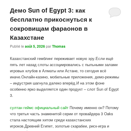
Демо Sun of Egypt 3: как
бесплатно прикоснуться к
сокровищам фараонов в
Казахстане
Publié le
août 5, 2026
par
Thomas
Казахстанский гемблинг переживает новую эру.Если ещё
пять лет назад слоты ассоциировались с пыльными залами
игровых клубов в Алматы или Астане, то сегодня всё
иначе.Онлайн-казино, мобильные приложения, демо-режимы
– индустрия шагнула далеко вперёд.И на этом фоне
особенно ярко выделяется один продукт – слот Sun of Egypt
3.
султан геймс официальный сайт
Почему именно он? Потому
что третья часть знаменитой серии от провайдера 3 Oaks
стала настоящим хитом среди казахстанских
игроков.Древний Египет, золотые скарабеи, риск-игра и