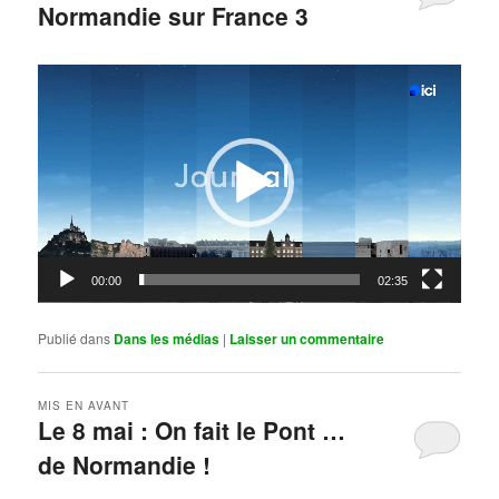
Normandie sur France 3
Publié le
mai 11, 2026
par
Steph
Lecteur
vidéo
00:00
02:35
Publié dans
Dans les médias
|
Laisser un commentaire
MIS EN AVANT
Le 8 mai : On fait le Pont …
de Normandie !