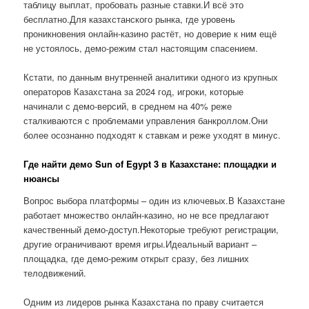
таблицу выплат, пробовать разные ставки.И всё это
бесплатно.Для казахстанского рынка, где уровень
проникновения онлайн-казино растёт, но доверие к ним ещё
не устоялось, демо-режим стал настоящим спасением.
Кстати, по данным внутренней аналитики одного из крупных
операторов Казахстана за 2024 год, игроки, которые
начинали с демо-версий, в среднем на 40% реже
сталкиваются с проблемами управления банкроллом.Они
более осознанно подходят к ставкам и реже уходят в минус.
Где найти демо Sun of Egypt 3 в Казахстане: площадки и
нюансы
Вопрос выбора платформы – один из ключевых.В Казахстане
работает множество онлайн-казино, но не все предлагают
качественный демо-доступ.Некоторые требуют регистрации,
другие ограничивают время игры.Идеальный вариант –
площадка, где демо-режим открыт сразу, без лишних
телодвижений.
Одним из лидеров рынка Казахстана по праву считается