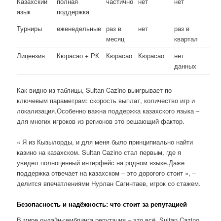
Казахский
полная
частично
нет
нет
язык
поддержка
Турниры
еженедельные
раз в
нет
раз в
месяц
квартал
Лицензия
Кюрасао + РК
Кюрасао
Кюрасао
нет
данных
Как видно из таблицы, Sultan Cazino выигрывает по
ключевым параметрам: скорость выплат, количество игр и
локализация.Особенно важна поддержка казахского языка –
для многих игроков из регионов это решающий фактор.
« Я из Кызылорды, и для меня было принципиально найти
казино на казахском. Sultan Cazino стал первым, где я
увидел полноценный интерфейс на родном языке.Даже
поддержка отвечает на казахском – это дорогого стоит », –
делится впечатлениями Нурлан Сагинтаев, игрок со стажем.
Безопасность и надёжность: что стоит за репутацией
В мире онлайн-гемблинга репутация – это всё. Sultan Cazino