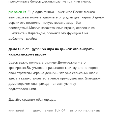
прокручивать бонусы десятки раз, не тратя ни тиына.
pro-salon.kz
Ещё одна фишка – риск-игра.После любого
выигрыша вы можете удвоить его, угадав цвет карты.В демо-
версии это позволяет почувствовать азарт без
последствий.Многие казахстанские игроки, особенно из
Шымкента и Караганды, обожают эту функцию.Она
добавляет драйва.
Демо Sun of Egypt 3 vs игра на деньги: что выбрать
казахстанскому игроку
Здесь важно понимать разницу.Демо-режим – это
тренировка.Вы учитесь, привыкаете к ритму слота, ищете
свои стратегии.Игра на деньги – это уже серьёзный шаг.И
здесь у казахстанцев есть явное преимущество: благодаря
демо-версиям они приходят в платную игру
подготовленными.
Давайте сравним оба подхода.
КРИТЕРИЙ
ДЕМО-РЕЖИМ SUN OF
ИГРА НА РЕАЛЬНЫЕ