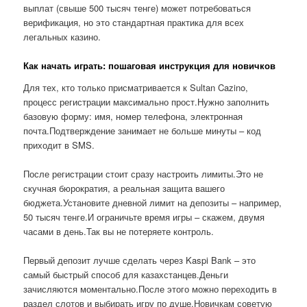
выплат (свыше 500 тысяч тенге) может потребоваться
верификация, но это стандартная практика для всех
легальных казино.
Как начать играть: пошаговая инструкция для новичков
Для тех, кто только присматривается к Sultan Cazino,
процесс регистрации максимально прост.Нужно заполнить
базовую форму: имя, номер телефона, электронная
почта.Подтверждение занимает не больше минуты – код
приходит в SMS.
После регистрации стоит сразу настроить лимиты.Это не
скучная бюрократия, а реальная защита вашего
бюджета.Установите дневной лимит на депозиты – например,
50 тысяч тенге.И ограничьте время игры – скажем, двумя
часами в день.Так вы не потеряете контроль.
Первый депозит лучше сделать через Kaspi Bank – это
самый быстрый способ для казахстанцев.Деньги
зачисляются моментально.После этого можно переходить в
раздел слотов и выбирать игру по душе.Новичкам советую