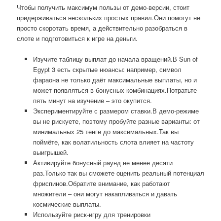
Чтобы получить максимум пользы от демо-версии, стоит
придерживаться нескольких простых правил.Они помогут не
просто скоротать время, а действительно разобраться в
слоте и подготовиться к игре на деньги.
Изучите таблицу выплат до начала вращений.В Sun of
Egypt 3 есть скрытые нюансы: например, символ
фараона не только даёт максимальные выплаты, но и
может появляться в бонусных комбинациях.Потратьте
пять минут на изучение – это окупится.
Экспериментируйте с размером ставки.В демо-режиме
вы не рискуете, поэтому пробуйте разные варианты: от
минимальных 25 тенге до максимальных.Так вы
поймёте, как волатильность слота влияет на частоту
выигрышей.
Активируйте бонусный раунд не менее десяти
раз.Только так вы сможете оценить реальный потенциал
фриспинов.Обратите внимание, как работают
множители – они могут накапливаться и давать
космические выплаты.
Используйте риск-игру для тренировки