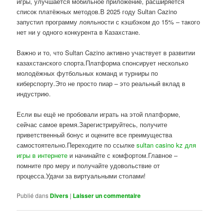
игры, улучшается мобильное приложение, расширяется
список платёжных методов.В 2025 году Sultan Cazino
запустил программу лояльности с кэшбэком до 15% – такого
нет ни у одного конкурента в Казахстане.
Важно и то, что Sultan Cazino активно участвует в развитии
казахстанского спорта.Платформа спонсирует несколько
молодёжных футбольных команд и турниры по
киберспорту.Это не просто пиар – это реальный вклад в
индустрию.
Если вы ещё не пробовали играть на этой платформе,
сейчас самое время.Зарегистрируйтесь, получите
приветственный бонус и оцените все преимущества
самостоятельно.Переходите по ссылке
sultan casino kz для
игры в интернете
и начинайте с комфортом.Главное –
помните про меру и получайте удовольствие от
процесса.Удачи за виртуальными столами!
Publié dans
Divers
|
Laisser un commentaire