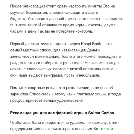
После регистрации стоит сразу настроить лимиты.Это не
скучная бюрократия, а реальная защита вашего
бюджета.Установите дневной лимит на депозиты – например,
50 тысяч тенге.И ограничьте время игры – скажем, двумя
часами в день.Так вы не потеряете контроль.
Первый депозит лучше сделать через Kaspi Bank – это
самый быстрый способ для казахстанцев.Деньги
зачисляются моментально.После этого можно переходить в
раздел слотов и выбирать игру по душе.Новичкам советую
начать с классических слотов с низкой волатильностью –
они чаще выдают выигрыши, пусть и небольшие.
Помните: азартные игры – это развлечение, а не способ
заработка.Относитесь к этому как к платному хобби, и тогда
процесс принесёт только удовольствие.
Рекомендации для комфортной игры в Sultan Cazino
Чтобы игра была в радость и не ударила по карману, стоит
придерживаться нескольких простых правил.Вот
в этом