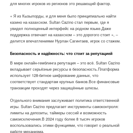
для многих игроков из регионов это решающий фактор.
« Я из Кызылорды, и для меня было принципиально найти
казино на казахском. Sultan Cazino стал первым, где я
увидел полноценный интерфейс на родном языке.Даже
поддержка отвечает на казахском – это дорогого стоит », –
делится впечатлениями Нурлан Сагинтаев, игрок со стажем.
Безопасность и надёжность: что стоит за репутацией
В мире онлайн-гемблинга репутация – это всё. Sultan Cazino
вкладывает серьёзные ресурсы в безопасность.Платформа
использует 128-битное шифрование данных, что
соответствует стандартам крупных банков.Все финансовые
транзакции проходят через защищённые шлюзы.
Отдельного внимания заслуживает политика ответственной
игры. Sultan Cazino предлагает инструменты самоконтроля:
лимиты на депозиты, таймеры сессий и возможность
самоисключения.В 2024 году более 8 тысяч игроков
воспользовались этими функциями, что говорит о реальной
работе механизма.