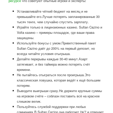
ресурсе
что советуют опытные игроки и эксперты:
Устанавливайте чёткий бюджет на месяц и не
превышайте его.Лучше потерять запланированные 30
тысяч тенге, чем случайно спустить зарплату.
Играйте только в лицензионных казино. Sultan Cazino и
Volta казино – примеры площадок, где ваши права
защищены.
Используйте бонусы с умом.Приветственный пакет
Sultan Cazino даёт до 200% на первый депозит, но
всегда читайте условия отыгрыша.
Делайте перерывы каждые 30-40 минут.Азарт
затягивает, и без таймера можно потерять счёт
времени.
Не пытайтесь отыграться после проигрыша.Это
классическая ловушка, которая ведёт к ещё большим
потерям.
Выводите выигрыши сразу.Не держите крупные суммы
на игровом счёте – соблазн поставить всё на красное
слишком велик.
Пользуйтесь службой поддержки при любых
сомнениях.В Sultan Cazino она работает 24/7 и отвечает