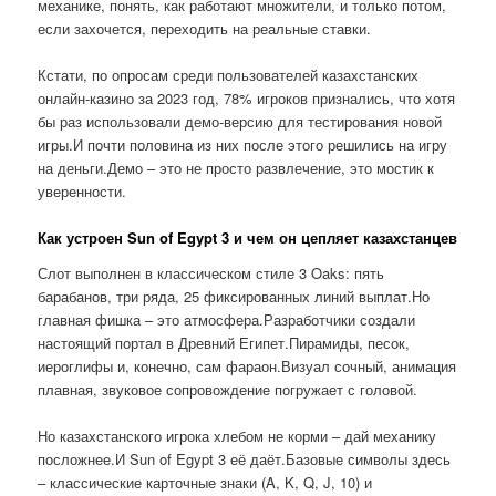
механике, понять, как работают множители, и только потом,
если захочется, переходить на реальные ставки.
Кстати, по опросам среди пользователей казахстанских
онлайн-казино за 2023 год, 78% игроков признались, что хотя
бы раз использовали демо-версию для тестирования новой
игры.И почти половина из них после этого решились на игру
на деньги.Демо – это не просто развлечение, это мостик к
уверенности.
Как устроен Sun of Egypt 3 и чем он цепляет казахстанцев
Слот выполнен в классическом стиле 3 Oaks: пять
барабанов, три ряда, 25 фиксированных линий выплат.Но
главная фишка – это атмосфера.Разработчики создали
настоящий портал в Древний Египет.Пирамиды, песок,
иероглифы и, конечно, сам фараон.Визуал сочный, анимация
плавная, звуковое сопровождение погружает с головой.
Но казахстанского игрока хлебом не корми – дай механику
посложнее.И Sun of Egypt 3 её даёт.Базовые символы здесь
– классические карточные знаки (A, K, Q, J, 10) и