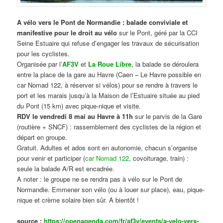
A vélo vers le Pont de Normandie : balade conviviale et
manifestive
pour le droit au vélo
sur le Pont, géré par la CCI
Seine Estuaire qui refuse d’engager les travaux de sécurisation
pour les cyclistes.
Organisée par l’
AF3V
et
La Roue Libre
, la balade se déroulera
entre la place de la gare au Havre (Caen – Le Havre possible en
car Nomad 122, à réserver si vélos) pour se rendre à travers le
port et les marais jusqu’à la Maison de l’Estuaire située au pied
du Pont (15 km) avec pique-nique et visite.
RDV le vendredi 8 mai au Havre à 11h
sur le parvis de la Gare
(routière + SNCF) : rassemblement des cyclistes de la région et
départ en groupe.
Gratuit. Adultes et ados sont en autonomie, chacun s’organise
pour venir et participer (
car Nomad 122
, covoiturage, train) :
seule la balade A/R est encadrée.
A noter : le groupe ne se rendra pas à vélo sur le Pont de
Normandie. Emmener son vélo (ou à louer sur place), eau, pique-
nique et crème solaire bien sûr. A bientôt !
source :
https://openagenda.com/fr/af3v/events/a-velo-vers-