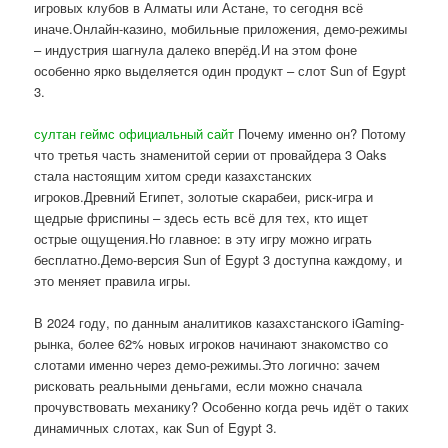
игровых клубов в Алматы или Астане, то сегодня всё
иначе.Онлайн-казино, мобильные приложения, демо-режимы
– индустрия шагнула далеко вперёд.И на этом фоне
особенно ярко выделяется один продукт – слот Sun of Egypt
3.
султан геймс официальный сайт
Почему именно он? Потому
что третья часть знаменитой серии от провайдера 3 Oaks
стала настоящим хитом среди казахстанских
игроков.Древний Египет, золотые скарабеи, риск-игра и
щедрые фриспины – здесь есть всё для тех, кто ищет
острые ощущения.Но главное: в эту игру можно играть
бесплатно.Демо-версия Sun of Egypt 3 доступна каждому, и
это меняет правила игры.
В 2024 году, по данным аналитиков казахстанского iGaming-
рынка, более 62% новых игроков начинают знакомство со
слотами именно через демо-режимы.Это логично: зачем
рисковать реальными деньгами, если можно сначала
прочувствовать механику? Особенно когда речь идёт о таких
динамичных слотах, как Sun of Egypt 3.