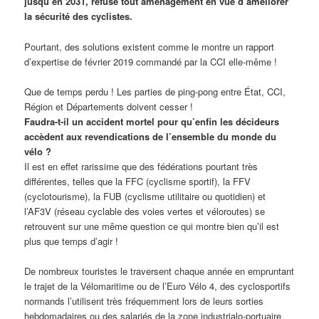
jusqu’en 2031, refuse tout aménagement en vue d’améliorer
la sécurité des cyclistes.
Pourtant, des solutions existent comme le montre un rapport
d’expertise de février 2019 commandé par la CCI elle-même !
Que de temps perdu ! Les parties de ping-pong entre État, CCI,
Région et Départements doivent cesser !
Faudra-t-il un accident mortel pour qu’enfin les décideurs
accèdent aux revendications de l’ensemble du monde du
vélo ?
Il est en effet rarissime que des fédérations pourtant très
différentes, telles que la FFC (cyclisme sportif), la FFV
(cyclotourisme), la FUB (cyclisme utilitaire ou quotidien) et
l’AF3V (réseau cyclable des voies vertes et véloroutes) se
retrouvent sur une même question ce qui montre bien qu’il est
plus que temps d’agir !
De nombreux touristes le traversent chaque année en empruntant
le trajet de la Vélomaritime ou de l’Euro Vélo 4, des cyclosportifs
normands l’utilisent très fréquemment lors de leurs sorties
hebdomadaires ou des salariés de la zone industrialo-portuaire