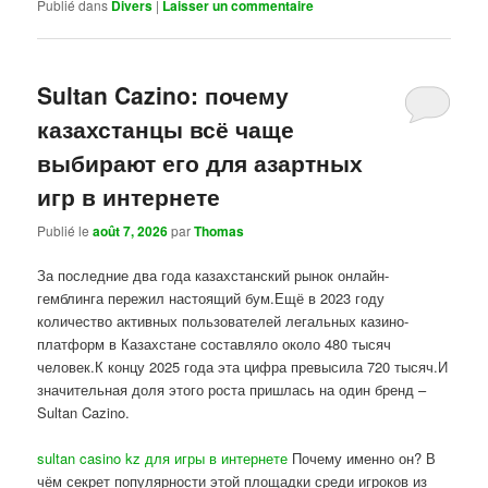
Publié dans
Divers
|
Laisser un commentaire
Sultan Cazino: почему
казахстанцы всё чаще
выбирают его для азартных
игр в интернете
Publié le
août 7, 2026
par
Thomas
За последние два года казахстанский рынок онлайн-
гемблинга пережил настоящий бум.Ещё в 2023 году
количество активных пользователей легальных казино-
платформ в Казахстане составляло около 480 тысяч
человек.К концу 2025 года эта цифра превысила 720 тысяч.И
значительная доля этого роста пришлась на один бренд –
Sultan Cazino.
sultan casino kz для игры в интернете
Почему именно он? В
чём секрет популярности этой площадки среди игроков из