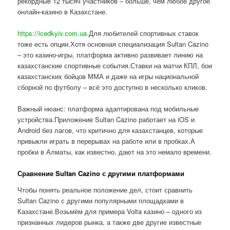
рекордные 12 тысяч участников – больше, чем любое другое
онлайн-казино в Казахстане.
https://icedkyiv.com.ua
Для любителей спортивных ставок
тоже есть опции.Хотя основная специализация Sultan Cazino
– это казино-игры, платформа активно развивает линию на
казахстанские спортивные события.Ставки на матчи КПЛ, бои
казахстанских бойцов ММА и даже на игры национальной
сборной по футболу – всё это доступно в несколько кликов.
Важный нюанс: платформа адаптирована под мобильные
устройства.Приложение Sultan Cazino работает на iOS и
Android без лагов, что критично для казахстанцев, которые
привыкли играть в перерывах на работе или в пробках.А
пробки в Алматы, как известно, дают на это немало времени.
Сравнение Sultan Cazino с другими платформами
Чтобы понять реальное положение дел, стоит сравнить
Sultan Cazino с другими популярными площадками в
Казахстане.Возьмём для примера Volta казино – одного из
признанных лидеров рынка, а также две другие известные