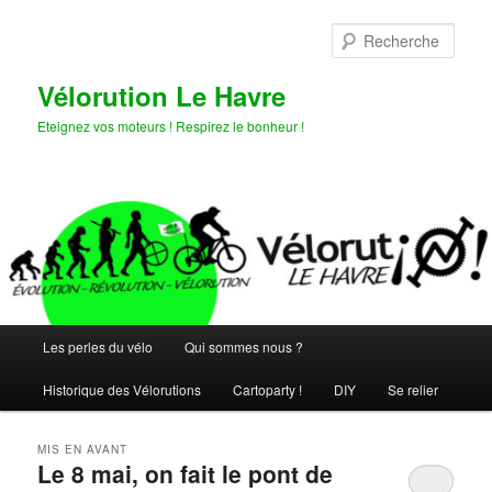
Aller
Aller
au
au
Rech
contenu
contenu
principal
secondaire
Vélorution Le Havre
Eteignez vos moteurs ! Respirez le bonheur !
Menu
Les perles du vélo
Qui sommes nous ?
principal
Historique des Vélorutions
Cartoparty !
DIY
Se relier
MIS EN AVANT
Le 8 mai, on fait le pont de