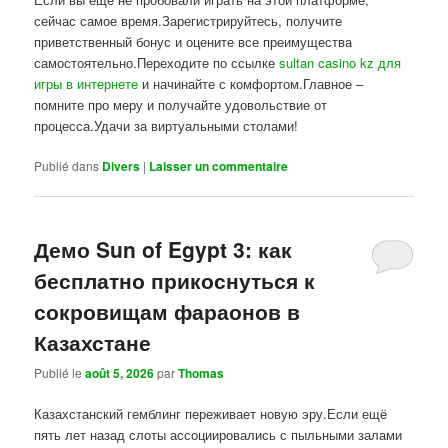
сейчас самое время.Зарегистрируйтесь, получите
приветственный бонус и оцените все преимущества
самостоятельно.Переходите по ссылке
sultan casino kz для
игры в интернете
и начинайте с комфортом.Главное –
помните про меру и получайте удовольствие от
процесса.Удачи за виртуальными столами!
Publié dans
Divers
|
Laisser un commentaire
Демо Sun of Egypt 3: как
бесплатно прикоснуться к
сокровищам фараонов в
Казахстане
Publié le
août 5, 2026
par
Thomas
Казахстанский гемблинг переживает новую эру.Если ещё
пять лет назад слоты ассоциировались с пыльными залами