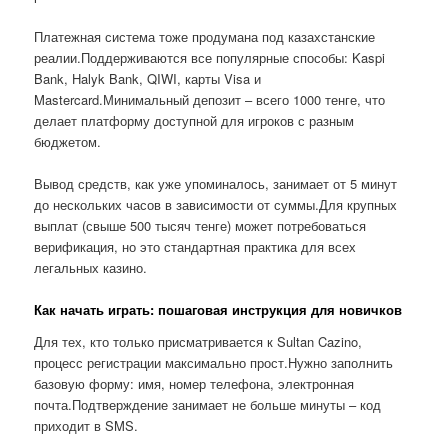
Платежная система тоже продумана под казахстанские
реалии.Поддерживаются все популярные способы: Kaspi
Bank, Halyk Bank, QIWI, карты Visa и
Mastercard.Минимальный депозит – всего 1000 тенге, что
делает платформу доступной для игроков с разным
бюджетом.
Вывод средств, как уже упоминалось, занимает от 5 минут
до нескольких часов в зависимости от суммы.Для крупных
выплат (свыше 500 тысяч тенге) может потребоваться
верификация, но это стандартная практика для всех
легальных казино.
Как начать играть: пошаговая инструкция для новичков
Для тех, кто только присматривается к Sultan Cazino,
процесс регистрации максимально прост.Нужно заполнить
базовую форму: имя, номер телефона, электронная
почта.Подтверждение занимает не больше минуты – код
приходит в SMS.