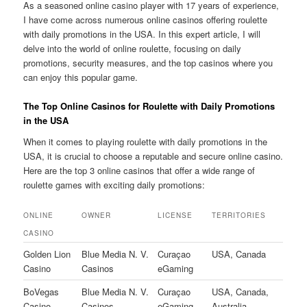
As a seasoned online casino player with 17 years of experience,
I have come across numerous online casinos offering roulette
with daily promotions in the USA. In this expert article, I will
delve into the world of online roulette, focusing on daily
promotions, security measures, and the top casinos where you
can enjoy this popular game.
The Top Online Casinos for Roulette with Daily Promotions
in the USA
When it comes to playing roulette with daily promotions in the
USA, it is crucial to choose a reputable and secure online casino.
Here are the top 3 online casinos that offer a wide range of
roulette games with exciting daily promotions:
ONLINE
OWNER
LICENSE
TERRITORIES
CASINO
Golden Lion
Blue Media N. V.
Curaçao
USA, Canada
Casino
Casinos
eGaming
BoVegas
Blue Media N. V.
Curaçao
USA, Canada,
Casino
Casinos
eGaming
Australia