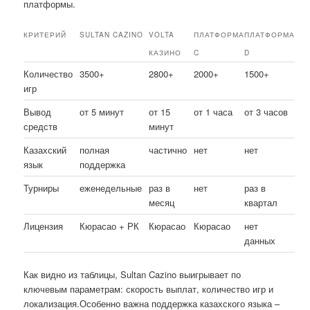
платформы.
КРИТЕРИЙ
SULTAN CAZINO
VOLTA
ПЛАТФОРМА
ПЛАТФОРМА
КАЗИНО
C
D
Количество
3500+
2800+
2000+
1500+
игр
Вывод
от 5 минут
от 15
от 1 часа
от 3 часов
средств
минут
Казахский
полная
частично
нет
нет
язык
поддержка
Турниры
еженедельные
раз в
нет
раз в
месяц
квартал
Лицензия
Кюрасао + РК
Кюрасао
Кюрасао
нет
данных
Как видно из таблицы, Sultan Cazino выигрывает по
ключевым параметрам: скорость выплат, количество игр и
локализация.Особенно важна поддержка казахского языка –