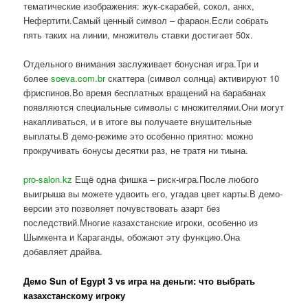
тематические изображения: жук-скарабей, сокол, анкх,
Нефертити.Самый ценный символ – фараон.Если собрать
пять таких на линии, множитель ставки достигает 50x.
Отдельного внимания заслуживает бонусная игра.Три и
более
soeva.com.br
скаттера (символ солнца) активируют 10
фриспинов.Во время бесплатных вращений на барабанах
появляются специальные символы с множителями.Они могут
накапливаться, и в итоге вы получаете внушительные
выплаты.В демо-режиме это особенно приятно: можно
прокручивать бонусы десятки раз, не тратя ни тиына.
pro-salon.kz
Ещё одна фишка – риск-игра.После любого
выигрыша вы можете удвоить его, угадав цвет карты.В демо-
версии это позволяет почувствовать азарт без
последствий.Многие казахстанские игроки, особенно из
Шымкента и Караганды, обожают эту функцию.Она
добавляет драйва.
Демо Sun of Egypt 3 vs игра на деньги: что выбрать
казахстанскому игроку