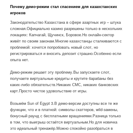
Почему демо-режим стал спасением для казахстанских
игроков
Законодательство Казахстана в сфере азартных игр – штука
сложная.Официально казино разрешены только в нескольких
локациях: Капчагай, Щучинск, Боровое.Но онлайн-сектор
живёт по своим законам.Многие казахстанцы сталкиваются с
проблемой: хочется попробовать новый слот, но
регистрироваться и вносить депозит страшно.Особенно если
опыта нет.
Демо-режим решает эту проблему.Вы запускаете слот,
получаете виртуальные кредиты и крутите барабаны без
каких-либо обязательств.Никаких СМС, никаких банковских
карт.Просто чистое удовольствие от игры.
Возьмём Sun of Egypt 3.В демо-версии доступны все те же
функции, что и в платной: символы скаттеров, wild-замены,
бонусный раунд с бесплатными вращениями.Разница только
в том, что выигрыш остаётся виртуальным.Но для новичка
это идеальный тренажёр.Можно спокойно разобраться в