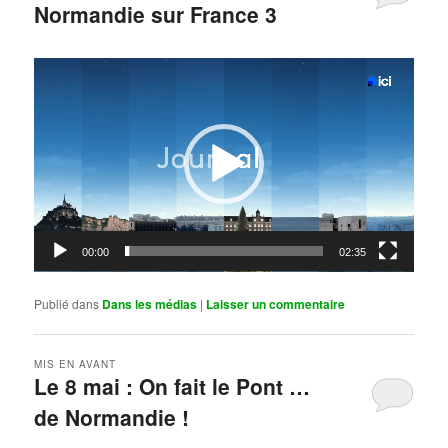
Normandie sur France 3
Publié le
mai 11, 2026
par
Steph
Lecteur
vidéo
00:00
02:35
Publié dans
Dans les médias
|
Laisser un commentaire
MIS EN AVANT
Le 8 mai : On fait le Pont …
de Normandie !