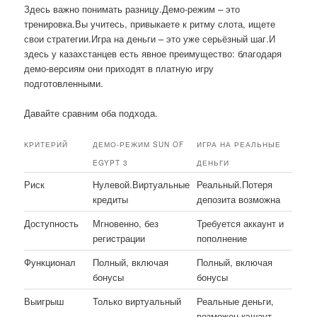
Здесь важно понимать разницу.Демо-режим – это
тренировка.Вы учитесь, привыкаете к ритму слота, ищете
свои стратегии.Игра на деньги – это уже серьёзный шаг.И
здесь у казахстанцев есть явное преимущество: благодаря
демо-версиям они приходят в платную игру
подготовленными.
Давайте сравним оба подхода.
КРИТЕРИЙ
ДЕМО-РЕЖИМ SUN OF
ИГРА НА РЕАЛЬНЫЕ
EGYPT 3
ДЕНЬГИ
Риск
Нулевой.Виртуальные
Реальный.Потеря
кредиты
депозита возможна
Доступность
Мгновенно, без
Требуется аккаунт и
регистрации
пополнение
Функционал
Полный, включая
Полный, включая
бонусы
бонусы
Выигрыш
Только виртуальный
Реальные деньги,
возможен кэшаут