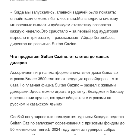
« Когда мы запускались, главной задачей было показать:
онлайн-казино может быть честным.Мы внедрили систему
мгновенных выплат и публикуем статистику возвратов
каждую неделю.Это сработало – за первый год аудитория
выросла в три раза », – рассказывает Айдар Кенжебаев,
директор по развитию Sultan Cazino.
Что предлагает Sultan Cazino: от слотов до живых
дилеров
Ассортимент игр на платформе впечатляет даже бывалых
игроков.Более 3500 слотов от ведущих провайдеров – это
база.Но главная фишка Sultan Cazino – раздел с живыми
дилерами.Здесь можно играть в рулетку, блэкджек и баккару
с реальными крупье, которые общаются с игроками на
русском и казахском языках.
Особой популярностью пользуются турниры.Каждую неделю
Sultan Cazino запускает соревнования с призовым фондом до
50 миллионов тенге.В 2024 году один из турниров собрал