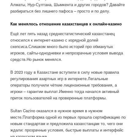
Алматы, Нур-Султана, Шымкента и других городов? Давайте
разбираться без лишнего пафоса – просто и по делу.
Как менялось отношение казахстанцев к онлайн-казино
Ещё лет пять назад среднестатистический казахстанец
относился к интернет-казино с изрядной долей
скепсиса.Слишком много было историй про обманутых
игроков, сайты-однодневки и непрозрачные условия вывода
средств.Но рынок менялся.
В 2023 году в Казахстане вступили в силу новые правила
регулирования азартных игр в интернете.Легальные
операторы получили чёткие лицензионные требования, а
игроки – гарантии выплат.Именно тогда начался активный
приток пользователей на проверенные платформы.
Sultan Cazino оказался в нужное время в нужном
месте.Платформа одной из первых прошла сертификацию по
новым стандартам и предложила казахстанцам то, чего они
ждали: прозрачные условия, быстрые выплаты и интерфейс
на казахском языке.