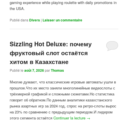
gaming experience while playing roulette with daily promotions in
the USA.
Publié dans
Divers
|
Laisser un commentaire
Sizzling Hot Deluxe: почему
фруктовый слот остаётся
хитом в Казахстане
Publié le
août 7, 2026
par
Thomas
Многие думают, что классические игровые автоматы ушли в
прошлое.Что их место заняли многолинейные видеослоты с
трёхмерной графикой и сложными сюжетами.Но статистика
говорит об обратном.По данным аналитики казахстанского
рынка азартных игр за 2024 год, спрос на ретро-слоты вырос
на 23% по сравнению с предыдущим периодом.И лидером
этого сегмента остаётся
Continuer la lecture
→