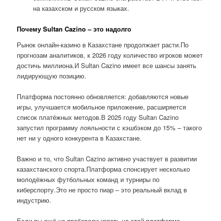
на казахском и русском языках.
Почему Sultan Cazino – это надолго
Рынок онлайн-казино в Казахстане продолжает расти.По
прогнозам аналитиков, к 2026 году количество игроков может
достичь миллиона.И Sultan Cazino имеет все шансы занять
лидирующую позицию.
Платформа постоянно обновляется: добавляются новые
игры, улучшается мобильное приложение, расширяется
список платёжных методов.В 2025 году Sultan Cazino
запустил программу лояльности с кэшбэком до 15% – такого
нет ни у одного конкурента в Казахстане.
Важно и то, что Sultan Cazino активно участвует в развитии
казахстанского спорта.Платформа спонсирует несколько
молодёжных футбольных команд и турниры по
киберспорту.Это не просто пиар – это реальный вклад в
индустрию.
Если вы ещё не пробовали играть на этой платформе,