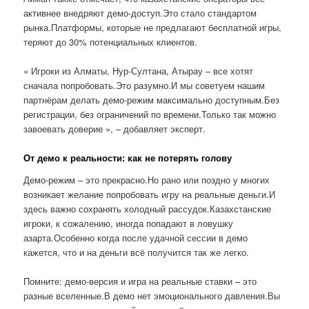
активнее внедряют демо-доступ.Это стало стандартом
рынка.Платформы, которые не предлагают бесплатной игры,
теряют до 30% потенциальных клиентов.
« Игроки из Алматы, Нур-Султана, Атырау – все хотят
сначала попробовать.Это разумно.И мы советуем нашим
партнёрам делать демо-режим максимально доступным.Без
регистрации, без ограничений по времени.Только так можно
завоевать доверие », – добавляет эксперт.
От демо к реальности: как не потерять голову
Демо-режим – это прекрасно.Но рано или поздно у многих
возникает желание попробовать игру на реальные деньги.И
здесь важно сохранять холодный рассудок.Казахстанские
игроки, к сожалению, иногда попадают в ловушку
азарта.Особенно когда после удачной сессии в демо
кажется, что и на деньги всё получится так же легко.
Помните: демо-версия и игра на реальные ставки – это
разные вселенные.В демо нет эмоционального давления.Вы