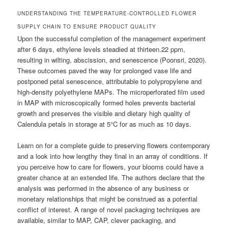
UNDERSTANDING THE TEMPERATURE-CONTROLLED FLOWER
SUPPLY CHAIN TO ENSURE PRODUCT QUALITY
Upon the successful completion of the management experiment
after 6 days, ethylene levels steadied at thirteen.22 ppm,
resulting in wilting, abscission, and senescence (Poonsri, 2020).
These outcomes paved the way for prolonged vase life and
postponed petal senescence, attributable to polypropylene and
high-density polyethylene MAPs. The microperforated film used
in MAP with microscopically formed holes prevents bacterial
growth and preserves the visible and dietary high quality of
Calendula petals in storage at 5°C for as much as 10 days.
Learn on for a complete guide to preserving flowers contemporary
and a look into how lengthy they final in an array of conditions. If
you perceive how to care for flowers, your blooms could have a
greater chance at an extended life. The authors declare that the
analysis was performed in the absence of any business or
monetary relationships that might be construed as a potential
conflict of interest. A range of novel packaging techniques are
available, similar to MAP, CAP, clever packaging, and