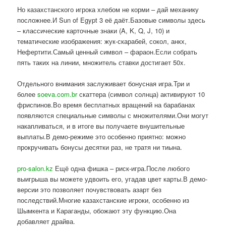
Но казахстанского игрока хлебом не корми – дай механику
посложнее.И Sun of Egypt 3 её даёт.Базовые символы здесь
– классические карточные знаки (A, K, Q, J, 10) и
тематические изображения: жук-скарабей, сокол, анкх,
Нефертити.Самый ценный символ – фараон.Если собрать
пять таких на линии, множитель ставки достигает 50x.
Отдельного внимания заслуживает бонусная игра.Три и
более
soeva.com.br
скаттера (символ солнца) активируют 10
фриспинов.Во время бесплатных вращений на барабанах
появляются специальные символы с множителями.Они могут
накапливаться, и в итоге вы получаете внушительные
выплаты.В демо-режиме это особенно приятно: можно
прокручивать бонусы десятки раз, не тратя ни тиына.
pro-salon.kz
Ещё одна фишка – риск-игра.После любого
выигрыша вы можете удвоить его, угадав цвет карты.В демо-
версии это позволяет почувствовать азарт без
последствий.Многие казахстанские игроки, особенно из
Шымкента и Караганды, обожают эту функцию.Она
добавляет драйва.