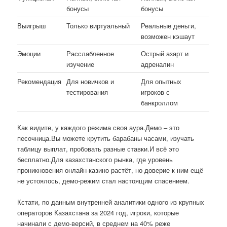
бонусы
бонусы
Выигрыш
Только виртуальный
Реальные деньги,
возможен кэшаут
Эмоции
Расслабленное
Острый азарт и
изучение
адреналин
Рекомендация
Для новичков и
Для опытных
тестирования
игроков с
банкроллом
Как видите, у каждого режима своя аура.Демо – это
песочница.Вы можете крутить барабаны часами, изучать
таблицу выплат, пробовать разные ставки.И всё это
бесплатно.Для казахстанского рынка, где уровень
проникновения онлайн-казино растёт, но доверие к ним ещё
не устоялось, демо-режим стал настоящим спасением.
Кстати, по данным внутренней аналитики одного из крупных
операторов Казахстана за 2024 год, игроки, которые
начинали с демо-версий, в среднем на 40% реже