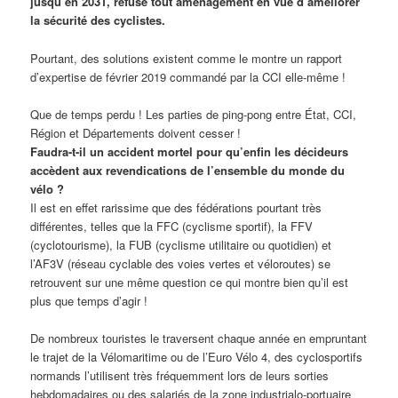
jusqu’en 2031, refuse tout aménagement en vue d’améliorer
la sécurité des cyclistes.
Pourtant, des solutions existent comme le montre un rapport
d’expertise de février 2019 commandé par la CCI elle-même !
Que de temps perdu ! Les parties de ping-pong entre État, CCI,
Région et Départements doivent cesser !
Faudra-t-il un accident mortel pour qu’enfin les décideurs
accèdent aux revendications de l’ensemble du monde du
vélo ?
Il est en effet rarissime que des fédérations pourtant très
différentes, telles que la FFC (cyclisme sportif), la FFV
(cyclotourisme), la FUB (cyclisme utilitaire ou quotidien) et
l’AF3V (réseau cyclable des voies vertes et véloroutes) se
retrouvent sur une même question ce qui montre bien qu’il est
plus que temps d’agir !
De nombreux touristes le traversent chaque année en empruntant
le trajet de la Vélomaritime ou de l’Euro Vélo 4, des cyclosportifs
normands l’utilisent très fréquemment lors de leurs sorties
hebdomadaires ou des salariés de la zone industrialo-portuaire