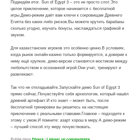
Подведём итог. Sun of Egypt 3 – это не просто слот.Это
целое приключение, которое начинается с бесплатной
игры.Демо-режим даёт вам ключи к сокровищам Древнего
Египта без каких-либо рисков.Вы можете крутить барабаны
сколько угодно, изучать бонусы, наслаждаться графикой и
звуком.
Для казахстанских игроков это особенно ценно.В условиях,
когда рынок онлайн-казино только формируется, а доверие к
нему ещё хрупкое, демо-версии становятся мостиком между
любопытством и осознанной игрой.Они учат, тренируют и
развлекают.
Так что не откладывайте.Запускайте демо Sun of Egypt 3
прямо сейчас.Почувствуйте себя археологом, который нашёл
древний артефакт.И кто знает – может быть, после
бесплатной тренировки вы решитесь на настоящее
приключение с реальными ставками.Главное – подходите к
этому с умом.И помните: азарт хорош в меру.А демо-режим
– лучший способ эту меру почувствовать.
Publié dans
Divers
|
Laisser un commentaire