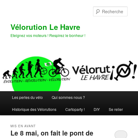
Aller
Aller
au
au
Rech
contenu
contenu
principal
secondaire
Vélorution Le Havre
Eteignez vos moteurs ! Respirez le bonheur !
Menu
Les perles du vélo
Qui sommes nous ?
principal
Historique des Vélorutions
Cartoparty !
DIY
Se relier
MIS EN AVANT
Le 8 mai, on fait le pont de