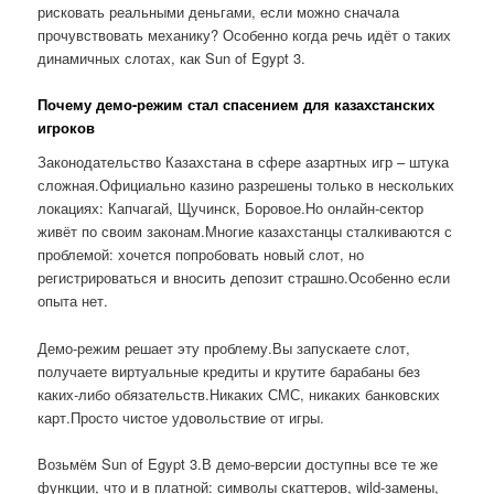
рисковать реальными деньгами, если можно сначала
прочувствовать механику? Особенно когда речь идёт о таких
динамичных слотах, как Sun of Egypt 3.
Почему демо-режим стал спасением для казахстанских
игроков
Законодательство Казахстана в сфере азартных игр – штука
сложная.Официально казино разрешены только в нескольких
локациях: Капчагай, Щучинск, Боровое.Но онлайн-сектор
живёт по своим законам.Многие казахстанцы сталкиваются с
проблемой: хочется попробовать новый слот, но
регистрироваться и вносить депозит страшно.Особенно если
опыта нет.
Демо-режим решает эту проблему.Вы запускаете слот,
получаете виртуальные кредиты и крутите барабаны без
каких-либо обязательств.Никаких СМС, никаких банковских
карт.Просто чистое удовольствие от игры.
Возьмём Sun of Egypt 3.В демо-версии доступны все те же
функции, что и в платной: символы скаттеров, wild-замены,