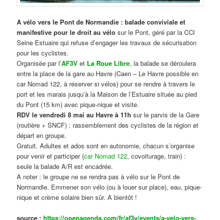
A vélo vers le Pont de Normandie : balade conviviale et
manifestive
pour le droit au vélo
sur le Pont, géré par la CCI
Seine Estuaire qui refuse d’engager les travaux de sécurisation
pour les cyclistes.
Organisée par l’
AF3V
et
La Roue Libre
, la balade se déroulera
entre la place de la gare au Havre (Caen – Le Havre possible en
car Nomad 122, à réserver si vélos) pour se rendre à travers le
port et les marais jusqu’à la Maison de l’Estuaire située au pied
du Pont (15 km) avec pique-nique et visite.
RDV le vendredi 8 mai au Havre à 11h
sur le parvis de la Gare
(routière + SNCF) : rassemblement des cyclistes de la région et
départ en groupe.
Gratuit. Adultes et ados sont en autonomie, chacun s’organise
pour venir et participer (
car Nomad 122
, covoiturage, train) :
seule la balade A/R est encadrée.
A noter : le groupe ne se rendra pas à vélo sur le Pont de
Normandie. Emmener son vélo (ou à louer sur place), eau, pique-
nique et crème solaire bien sûr. A bientôt !
source :
https://openagenda.com/fr/af3v/events/a-velo-vers-