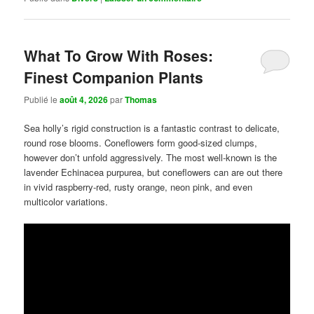
What To Grow With Roses:
Finest Companion Plants
Publié le
août 4, 2026
par
Thomas
Sea holly’s rigid construction is a fantastic contrast to delicate,
round rose blooms. Coneflowers form good-sized clumps,
however don’t unfold aggressively. The most well-known is the
lavender Echinacea purpurea, but coneflowers can are out there
in vivid raspberry-red, rusty orange, neon pink, and even
multicolor variations.