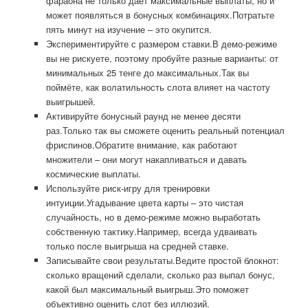
фараона не только даёт максимальные выплаты, но и
может появляться в бонусных комбинациях.Потратьте
пять минут на изучение – это окупится.
Экспериментируйте с размером ставки.В демо-режиме
вы не рискуете, поэтому пробуйте разные варианты: от
минимальных 25 тенге до максимальных.Так вы
поймёте, как волатильность слота влияет на частоту
выигрышей.
Активируйте бонусный раунд не менее десяти
раз.Только так вы сможете оценить реальный потенциал
фриспинов.Обратите внимание, как работают
множители – они могут накапливаться и давать
космические выплаты.
Используйте риск-игру для тренировки
интуиции.Угадывание цвета карты – это чистая
случайность, но в демо-режиме можно выработать
собственную тактику.Например, всегда удваивать
только после выигрыша на средней ставке.
Записывайте свои результаты.Ведите простой блокнот:
сколько вращений сделали, сколько раз выпал бонус,
какой был максимальный выигрыш.Это поможет
объективно оценить слот без иллюзий.