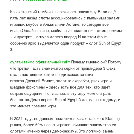
Казахстанский гемблинг переживает новую эру.Если ещё
пять лет назад слоты ассоциировались с пыльными залами
игровых клубов в Алматы или Астане, то сегодня всё
иначе.Онлайн-казино, мобильные приложения, демо-режимы
– индустрия шагнула далеко вперёд.И на этом фоне
особенно ярко выделяется один продукт – слот Sun of Egypt
3.
султан геймс официальный сайт
Почему именно он? Потому
что третья часть знаменитой серии от провайдера 3 Oaks
стала настоящим хитом среди казахстанских
игроков.Древний Египет, золотые скарабеи, риск-игра и
щедрые фриспины – здесь есть всё для тех, кто ищет
острые ощущения.Но главное: в эту игру можно играть
бесплатно.Демо-версия Sun of Egypt 3 доступна каждому, и
это меняет правила игры.
В 2024 году, по данным аналитиков казахстанского iGaming-
рынка, более 62% новых игроков начинают знакомство со
слотами именно через демо-режимы.Это логично: зачем