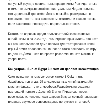
бонусный раунд с бесплатными вращениями.Разница только
в том, что выигрыш остаётся виртуальным.Но для новичка
это идеальный тренажёр.Можно спокойно разобраться в
механике, понять, как работают множители, и только потом,
если захочется, переходить на реальные ставки.
Кстати, по опросам среди пользователей казахстанских
онлайн-казино за 2023 год, 78% игроков признались, что хотя
бы раз использовали демо-версию для тестирования новой
игры.И почти половина из них после этого решились на игру
на деньги.Демо – это не просто развлечение, это мостик к
уверенности.
Как устроен Sun of Egypt 3 и чем он цепляет казахстанцев
Слот выполнен в классическом стиле 3 Oaks: пять
барабанов, три ряда, 25 фиксированных линий выплат.Но
главная фишка – это атмосфера.Разработчики создали
настоящий портал в Древний Египет.Пирамиды, песок,
иероглифы и, конечно, сам фараон.Визуал сочный, анимация
плавная, звуковое сопровождение погружает с головой.