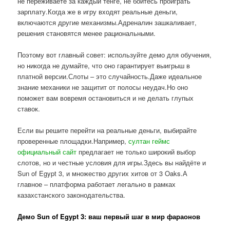
не переживаете за каждый тенге, не боитесь проиграть
зарплату.Когда же в игру входят реальные деньги,
включаются другие механизмы.Адреналин зашкаливает,
решения становятся менее рациональными.
Поэтому вот главный совет: используйте демо для обучения,
но никогда не думайте, что оно гарантирует выигрыш в
платной версии.Слоты – это случайность.Даже идеальное
знание механики не защитит от полосы неудач.Но оно
поможет вам вовремя остановиться и не делать глупых
ставок.
Если вы решите перейти на реальные деньги, выбирайте
проверенные площадки.Например,
султан геймс
официальный сайт
предлагает не только широкий выбор
слотов, но и честные условия для игры.Здесь вы найдёте и
Sun of Egypt 3, и множество других хитов от 3 Oaks.А
главное – платформа работает легально в рамках
казахстанского законодательства.
Демо Sun of Egypt 3: ваш первый шаг в мир фараонов