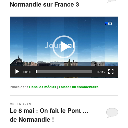
Normandie sur France 3
Publié le
mai 11, 2026
par
Steph
Lecteur
vidéo
00:00
02:35
Publié dans
Dans les médias
|
Laisser un commentaire
MIS EN AVANT
Le 8 mai : On fait le Pont …
de Normandie !