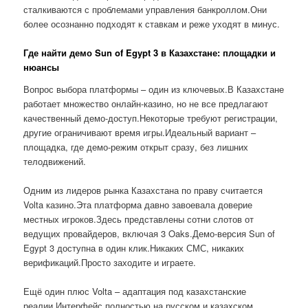
сталкиваются с проблемами управления банкроллом.Они
более осознанно подходят к ставкам и реже уходят в минус.
Где найти демо Sun of Egypt 3 в Казахстане: площадки и
нюансы
Вопрос выбора платформы – один из ключевых.В Казахстане
работает множество онлайн-казино, но не все предлагают
качественный демо-доступ.Некоторые требуют регистрации,
другие ограничивают время игры.Идеальный вариант –
площадка, где демо-режим открыт сразу, без лишних
телодвижений.
Одним из лидеров рынка Казахстана по праву считается
Volta казино.Эта платформа давно завоевала доверие
местных игроков.Здесь представлены сотни слотов от
ведущих провайдеров, включая 3 Oaks.Демо-версия Sun of
Egypt 3 доступна в один клик.Никаких СМС, никаких
верификаций.Просто заходите и играете.
Ещё один плюс Volta – адаптация под казахстанские
реалии.Интерфейс полностью на русском и казахском