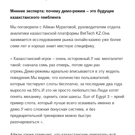
Мнение эксперта: почему демо-режим – это будущее
казахстанского гемблинга
Мы поговорили с Айжан Муратовой, руководителем отдела
аналитики казахстанской платформы BetTech KZ.Она
занимается исследованием рынка онлайн-казино уже более
семи лет и хорошо знает местную специфику.
« Казахстанский игрок – очень осторожный.У нас менталитет
такой: сначала семь раз отмерь, потом один раз
отрежь.Демо-режимы идеально вписываются в эту модель
поведения.Мы видим, что количество пользователей,
которые тестируют слоты бесплатно, за последние два года
выросло на 55%.И это не просто любопытство.Люди хотят
понять механику, оценить свои шансы. Sun of Egypt 3 – яркий
пример слота, который лучше всего осваивать именно в
демо.У него сложная бонусная система, и без
предварительной тренировки можно быстро
разочароваться ».
Айжан также отмечает, что казахстанские операторы всё