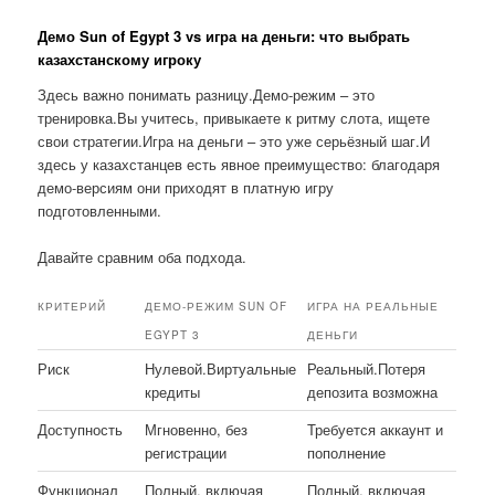
Демо Sun of Egypt 3 vs игра на деньги: что выбрать
казахстанскому игроку
Здесь важно понимать разницу.Демо-режим – это
тренировка.Вы учитесь, привыкаете к ритму слота, ищете
свои стратегии.Игра на деньги – это уже серьёзный шаг.И
здесь у казахстанцев есть явное преимущество: благодаря
демо-версиям они приходят в платную игру
подготовленными.
Давайте сравним оба подхода.
КРИТЕРИЙ
ДЕМО-РЕЖИМ SUN OF
ИГРА НА РЕАЛЬНЫЕ
EGYPT 3
ДЕНЬГИ
Риск
Нулевой.Виртуальные
Реальный.Потеря
кредиты
депозита возможна
Доступность
Мгновенно, без
Требуется аккаунт и
регистрации
пополнение
Функционал
Полный, включая
Полный, включая