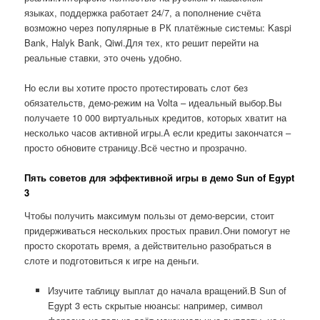
языках, поддержка работает 24/7, а пополнение счёта
возможно через популярные в РК платёжные системы: Kaspi
Bank, Halyk Bank, Qiwi.Для тех, кто решит перейти на
реальные ставки, это очень удобно.
Но если вы хотите просто протестировать слот без
обязательств, демо-режим на Volta – идеальный выбор.Вы
получаете 10 000 виртуальных кредитов, которых хватит на
несколько часов активной игры.А если кредиты закончатся –
просто обновите страницу.Всё честно и прозрачно.
Пять советов для эффективной игры в демо Sun of Egypt
3
Чтобы получить максимум пользы от демо-версии, стоит
придерживаться нескольких простых правил.Они помогут не
просто скоротать время, а действительно разобраться в
слоте и подготовиться к игре на деньги.
Изучите таблицу выплат до начала вращений.В Sun of
Egypt 3 есть скрытые нюансы: например, символ