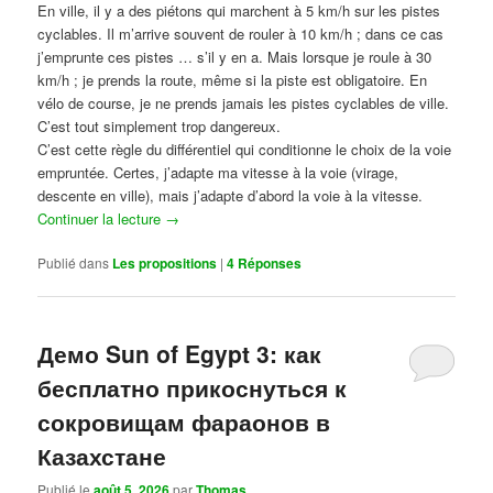
En ville, il y a des piétons qui marchent à 5 km/h sur les pistes
cyclables. Il m’arrive souvent de rouler à 10 km/h ; dans ce cas
j’emprunte ces pistes … s’il y en a. Mais lorsque je roule à 30
km/h ; je prends la route, même si la piste est obligatoire. En
vélo de course, je ne prends jamais les pistes cyclables de ville.
C’est tout simplement trop dangereux.
C’est cette règle du différentiel qui conditionne le choix de la voie
empruntée. Certes, j’adapte ma vitesse à la voie (virage,
descente en ville), mais j’adapte d’abord la voie à la vitesse.
Continuer la lecture
→
Publié dans
Les propositions
|
4
Réponses
Демо Sun of Egypt 3: как
бесплатно прикоснуться к
сокровищам фараонов в
Казахстане
Publié le
août 5, 2026
par
Thomas