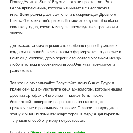
Подведём итог. Sun of Egypt 3 – это не просто слот.Это
целое приключение, которое начинается с бесплатной
игры.Демо-режим даёт вам ключи к сокровищам Древнего
Египта без каких-либо рисков.Вы можете крутить барабаны
сколько угодно, изучать бонусы, наслаждаться графикой и
звуком.
Для казахстанских игроков это особенно ценно.В условиях,
когда рынок онлайн-казино только формируется, а доверие к
нему ещё хрупкое, демо-версии становятся мостиком между
любопытством и осознанной игрой.Они учат, тренируют и
развлекают.
Так что не откладывайте.Запускайте демо Sun of Egypt 3
прямо сейчас.Почувствуйте себя археологом, который нашёл
древний артефакт.И кто знает – может быть, после
бесплатной тренировки вы решитесь на настоящее
приключение с реальными ставками.Главное – подходите к
этому с умом.И помните: азарт хорош в меру.А демо-режим
– лучший способ эту меру почувствовать.
Publié dans
Divers
|
Laisser un commentaire