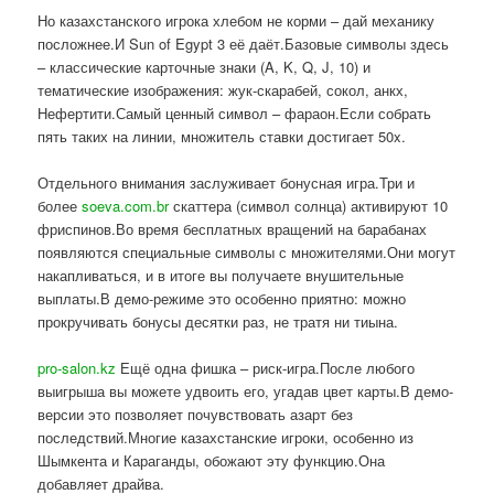
Но казахстанского игрока хлебом не корми – дай механику
посложнее.И Sun of Egypt 3 её даёт.Базовые символы здесь
– классические карточные знаки (A, K, Q, J, 10) и
тематические изображения: жук-скарабей, сокол, анкх,
Нефертити.Самый ценный символ – фараон.Если собрать
пять таких на линии, множитель ставки достигает 50x.
Отдельного внимания заслуживает бонусная игра.Три и
более
soeva.com.br
скаттера (символ солнца) активируют 10
фриспинов.Во время бесплатных вращений на барабанах
появляются специальные символы с множителями.Они могут
накапливаться, и в итоге вы получаете внушительные
выплаты.В демо-режиме это особенно приятно: можно
прокручивать бонусы десятки раз, не тратя ни тиына.
pro-salon.kz
Ещё одна фишка – риск-игра.После любого
выигрыша вы можете удвоить его, угадав цвет карты.В демо-
версии это позволяет почувствовать азарт без
последствий.Многие казахстанские игроки, особенно из
Шымкента и Караганды, обожают эту функцию.Она
добавляет драйва.