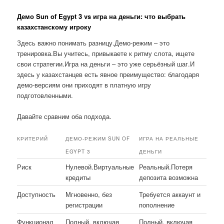
Демо Sun of Egypt 3 vs игра на деньги: что выбрать
казахстанскому игроку
Здесь важно понимать разницу.Демо-режим – это
тренировка.Вы учитесь, привыкаете к ритму слота, ищете
свои стратегии.Игра на деньги – это уже серьёзный шаг.И
здесь у казахстанцев есть явное преимущество: благодаря
демо-версиям они приходят в платную игру
подготовленными.
Давайте сравним оба подхода.
КРИТЕРИЙ
ДЕМО-РЕЖИМ SUN OF
ИГРА НА РЕАЛЬНЫЕ
EGYPT 3
ДЕНЬГИ
Риск
Нулевой.Виртуальные
Реальный.Потеря
кредиты
депозита возможна
Доступность
Мгновенно, без
Требуется аккаунт и
регистрации
пополнение
Функционал
Полный, включая
Полный, включая