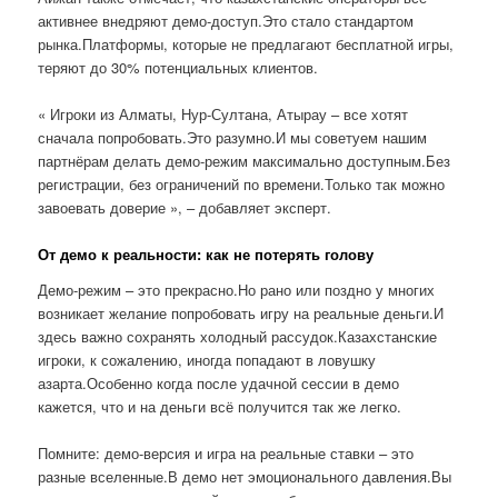
активнее внедряют демо-доступ.Это стало стандартом
рынка.Платформы, которые не предлагают бесплатной игры,
теряют до 30% потенциальных клиентов.
« Игроки из Алматы, Нур-Султана, Атырау – все хотят
сначала попробовать.Это разумно.И мы советуем нашим
партнёрам делать демо-режим максимально доступным.Без
регистрации, без ограничений по времени.Только так можно
завоевать доверие », – добавляет эксперт.
От демо к реальности: как не потерять голову
Демо-режим – это прекрасно.Но рано или поздно у многих
возникает желание попробовать игру на реальные деньги.И
здесь важно сохранять холодный рассудок.Казахстанские
игроки, к сожалению, иногда попадают в ловушку
азарта.Особенно когда после удачной сессии в демо
кажется, что и на деньги всё получится так же легко.
Помните: демо-версия и игра на реальные ставки – это
разные вселенные.В демо нет эмоционального давления.Вы