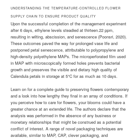
UNDERSTANDING THE TEMPERATURE-CONTROLLED FLOWER
SUPPLY CHAIN TO ENSURE PRODUCT QUALITY
Upon the successful completion of the management experiment
after 6 days, ethylene levels steadied at thirteen.22 ppm,
resulting in wilting, abscission, and senescence (Poonsri, 2020).
These outcomes paved the way for prolonged vase life and
postponed petal senescence, attributable to polypropylene and
high-density polyethylene MAPs. The microperforated film used
in MAP with microscopically formed holes prevents bacterial
growth and preserves the visible and dietary high quality of
Calendula petals in storage at 5°C for as much as 10 days.
Learn on for a complete guide to preserving flowers contemporary
and a look into how lengthy they final in an array of conditions. If
you perceive how to care for flowers, your blooms could have a
greater chance at an extended life. The authors declare that the
analysis was performed in the absence of any business or
monetary relationships that might be construed as a potential
conflict of interest. A range of novel packaging techniques are
available, similar to MAP, CAP, clever packaging, and