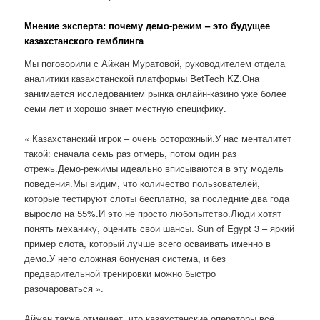
Мнение эксперта: почему демо-режим – это будущее
казахстанского гемблинга
Мы поговорили с Айжан Муратовой, руководителем отдела
аналитики казахстанской платформы BetTech KZ.Она
занимается исследованием рынка онлайн-казино уже более
семи лет и хорошо знает местную специфику.
« Казахстанский игрок – очень осторожный.У нас менталитет
такой: сначала семь раз отмерь, потом один раз
отрежь.Демо-режимы идеально вписываются в эту модель
поведения.Мы видим, что количество пользователей,
которые тестируют слоты бесплатно, за последние два года
выросло на 55%.И это не просто любопытство.Люди хотят
понять механику, оценить свои шансы. Sun of Egypt 3 – яркий
пример слота, который лучше всего осваивать именно в
демо.У него сложная бонусная система, и без
предварительной тренировки можно быстро
разочароваться ».
Айжан также отмечает, что казахстанские операторы всё