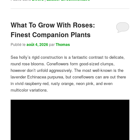
What To Grow With Roses:
Finest Companion Plants
Publié le
août 4, 2026
par
Thomas
Sea holly’s rigid construction is a fantastic contrast to delicate,
round rose blooms. Coneflowers form good-sized clumps,
however don’t unfold aggressively. The most well-known is the
lavender Echinacea purpurea, but coneflowers can are out there
in vivid raspberry-red, rusty orange, neon pink, and even
multicolor variations.