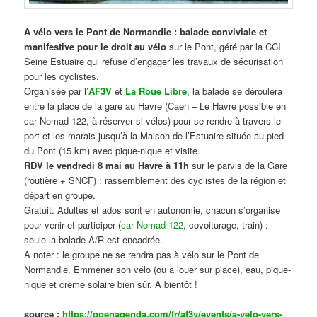
A vélo vers le Pont de Normandie : balade conviviale et
manifestive
pour le droit au vélo
sur le Pont, géré par la CCI
Seine Estuaire qui refuse d’engager les travaux de sécurisation
pour les cyclistes.
Organisée par l’
AF3V
et
La Roue Libre
, la balade se déroulera
entre la place de la gare au Havre (Caen – Le Havre possible en
car Nomad 122, à réserver si vélos) pour se rendre à travers le
port et les marais jusqu’à la Maison de l’Estuaire située au pied
du Pont (15 km) avec pique-nique et visite.
RDV le vendredi 8 mai au Havre à 11h
sur le parvis de la Gare
(routière + SNCF) : rassemblement des cyclistes de la région et
départ en groupe.
Gratuit. Adultes et ados sont en autonomie, chacun s’organise
pour venir et participer (
car Nomad 122
, covoiturage, train) :
seule la balade A/R est encadrée.
A noter : le groupe ne se rendra pas à vélo sur le Pont de
Normandie. Emmener son vélo (ou à louer sur place), eau, pique-
nique et crème solaire bien sûr. A bientôt !
source :
https://openagenda.com/fr/af3v/events/a-velo-vers-