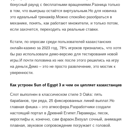
бонусный раунд с бесплатными вращениями.Разница только
в том, что выигрыш остаётся виртуальным.Но для новичка
это идеальный тренажёр.Можно спокойно разобраться в
механике, понять, как работают множители, и только потом,
если захочется, переходить на реальные ставки.
Кстати, по опросам среди пользователей казахстанских
онлайн-казино за 2023 год, 78% игроков признались, что хотя
бы раз использовали демо-версию для тестирования новой
игры.И почти половина из них после этого решились на игру
на деньги.Демо – это не просто развлечение, это мостик к
уверенности.
Как устроен Sun of Egypt 3 и чем он цепляет казахстанцев
Слот выполнен в классическом стиле 3 Oaks: пять
барабанов, три ряда, 25 фиксированных линий выплат.Но
главная фишка – это атмосфера.Разработчики создали
настоящий портал в Древний Египет.Пирамиды, песок,
иероглифы и, конечно, сам фараон.Визуал сочный, анимация
плавная, звуковое сопровождение погружает с головой.