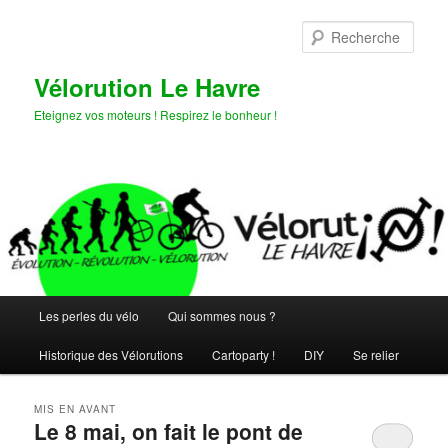
Aller
Aller
au
au
Rech
contenu
contenu
principal
secondaire
Vélorution Le Havre
Eteignez vos moteurs ! Respirez le bonheur !
Menu
Les perles du vélo
Qui sommes nous ?
principal
Historique des Vélorutions
Cartoparty !
DIY
Se relier
MIS EN AVANT
Le 8 mai, on fait le pont de