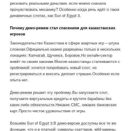
рисковать реальными деньгами, если можно сначала
прочувствовать механику? Особенно когда речь идёт о таких
динамичных слотах, как Sun of Egypt 3.
Почему демо-режим стал спасением для казахстанских
игроков
Законодательство Казахстана в сфере азартных игр – штука
сложная.Официально казино разрешены только в нескольких
локациях: Капчагай, Щучинск, Боровое.Но онлайн-сектор
живёт по своим законам.Многие казахстанцы сталкиваются с
проблемой: хочется попробовать новый слот, но
регистрироваться и вносить депозит страшно.Особенно если
опыта нет.
Демо-режим решает эту проблему.Вы запускаете слот,
получаете виртуальные кредиты и крутите барабаны без
каких-либо обязательств.Никаких СМС, никаких банковских
карт.Просто чистое удовольствие от игры.
Возьмём Sun of Egypt 3.В демо-версии доступны все те же
функции, что и в платной: символы скаттеров, wild-замены,