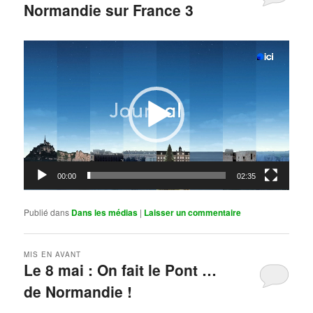
Normandie sur France 3
Publié le
mai 11, 2026
par
Steph
Lecteur
vidéo
00:00
02:35
Publié dans
Dans les médias
|
Laisser un commentaire
MIS EN AVANT
Le 8 mai : On fait le Pont …
de Normandie !