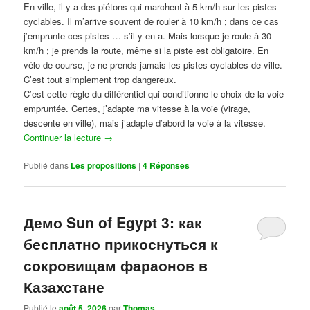
En ville, il y a des piétons qui marchent à 5 km/h sur les pistes
cyclables. Il m’arrive souvent de rouler à 10 km/h ; dans ce cas
j’emprunte ces pistes … s’il y en a. Mais lorsque je roule à 30
km/h ; je prends la route, même si la piste est obligatoire. En
vélo de course, je ne prends jamais les pistes cyclables de ville.
C’est tout simplement trop dangereux.
C’est cette règle du différentiel qui conditionne le choix de la voie
empruntée. Certes, j’adapte ma vitesse à la voie (virage,
descente en ville), mais j’adapte d’abord la voie à la vitesse.
Continuer la lecture
→
Publié dans
Les propositions
|
4
Réponses
Демо Sun of Egypt 3: как
бесплатно прикоснуться к
сокровищам фараонов в
Казахстане
Publié le
août 5, 2026
par
Thomas