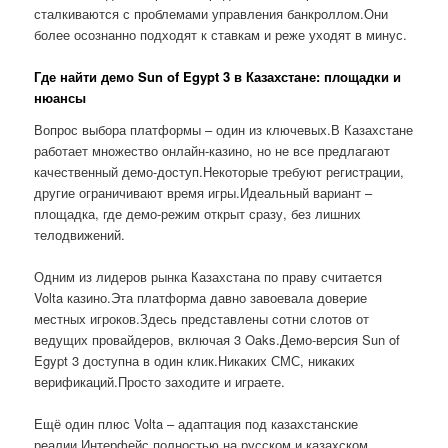
сталкиваются с проблемами управления банкроллом.Они
более осознанно подходят к ставкам и реже уходят в минус.
Где найти демо Sun of Egypt 3 в Казахстане: площадки и
нюансы
Вопрос выбора платформы – один из ключевых.В Казахстане
работает множество онлайн-казино, но не все предлагают
качественный демо-доступ.Некоторые требуют регистрации,
другие ограничивают время игры.Идеальный вариант –
площадка, где демо-режим открыт сразу, без лишних
телодвижений.
Одним из лидеров рынка Казахстана по праву считается
Volta казино.Эта платформа давно завоевала доверие
местных игроков.Здесь представлены сотни слотов от
ведущих провайдеров, включая 3 Oaks.Демо-версия Sun of
Egypt 3 доступна в один клик.Никаких СМС, никаких
верификаций.Просто заходите и играете.
Ещё один плюс Volta – адаптация под казахстанские
реалии.Интерфейс полностью на русском и казахском