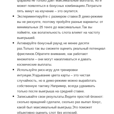
фараона не только даёт максимальные выплаты, но и
может появляться в бонусных комбинациях.Потратьте
пять минут на изучение – это окупится.
Экспериментируйте с размером ставки.В демо-режиме
вы не рискуете, поэтому пробуйте разные варианты: от
минимальных 25 тенге до максимальных.Так вы
поймёте, как волатильность слота влияет на частоту
выигрышей.
Активируйте бонусный раунд не менее десяти
раз.Только так вы сможете оценить реальный потенциал
фриспинов.Обратите внимание, как работают
множители – они могут накапливаться и давать
космические выплаты.
Используйте риск-игру для тренировки
интуиции.Угадывание цвета карты – это чистая
случайность, но в демо-режиме можно выработать
собственную тактику.Например, всегда удваивать
только после выигрыша на средней ставке.
Записывайте свои результаты.Ведите простой блокнот:
сколько вращений сделали, сколько раз выпал бонус,
какой был максимальный выигрыш.Это поможет
объективно оценить слот без иллюзий.