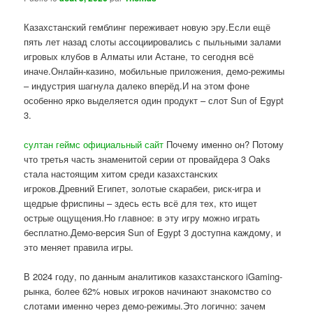
Казахстанский гемблинг переживает новую эру.Если ещё
пять лет назад слоты ассоциировались с пыльными залами
игровых клубов в Алматы или Астане, то сегодня всё
иначе.Онлайн-казино, мобильные приложения, демо-режимы
– индустрия шагнула далеко вперёд.И на этом фоне
особенно ярко выделяется один продукт – слот Sun of Egypt
3.
султан геймс официальный сайт
Почему именно он? Потому
что третья часть знаменитой серии от провайдера 3 Oaks
стала настоящим хитом среди казахстанских
игроков.Древний Египет, золотые скарабеи, риск-игра и
щедрые фриспины – здесь есть всё для тех, кто ищет
острые ощущения.Но главное: в эту игру можно играть
бесплатно.Демо-версия Sun of Egypt 3 доступна каждому, и
это меняет правила игры.
В 2024 году, по данным аналитиков казахстанского iGaming-
рынка, более 62% новых игроков начинают знакомство со
слотами именно через демо-режимы.Это логично: зачем