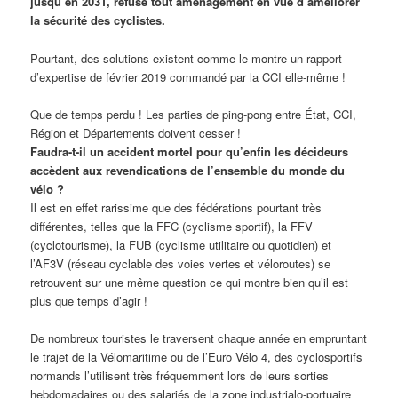
jusqu’en 2031, refuse tout aménagement en vue d’améliorer
la sécurité des cyclistes.
Pourtant, des solutions existent comme le montre un rapport
d’expertise de février 2019 commandé par la CCI elle-même !
Que de temps perdu ! Les parties de ping-pong entre État, CCI,
Région et Départements doivent cesser !
Faudra-t-il un accident mortel pour qu’enfin les décideurs
accèdent aux revendications de l’ensemble du monde du
vélo ?
Il est en effet rarissime que des fédérations pourtant très
différentes, telles que la FFC (cyclisme sportif), la FFV
(cyclotourisme), la FUB (cyclisme utilitaire ou quotidien) et
l’AF3V (réseau cyclable des voies vertes et véloroutes) se
retrouvent sur une même question ce qui montre bien qu’il est
plus que temps d’agir !
De nombreux touristes le traversent chaque année en empruntant
le trajet de la Vélomaritime ou de l’Euro Vélo 4, des cyclosportifs
normands l’utilisent très fréquemment lors de leurs sorties
hebdomadaires ou des salariés de la zone industrialo-portuaire