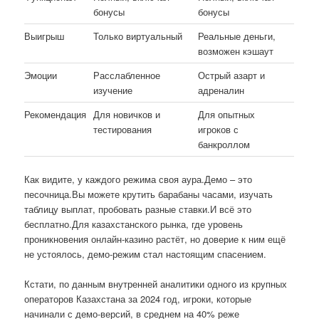
бонусы
бонусы
Выигрыш
Только виртуальный
Реальные деньги,
возможен кэшаут
Эмоции
Расслабленное
Острый азарт и
изучение
адреналин
Рекомендация
Для новичков и
Для опытных
тестирования
игроков с
банкроллом
Как видите, у каждого режима своя аура.Демо – это
песочница.Вы можете крутить барабаны часами, изучать
таблицу выплат, пробовать разные ставки.И всё это
бесплатно.Для казахстанского рынка, где уровень
проникновения онлайн-казино растёт, но доверие к ним ещё
не устоялось, демо-режим стал настоящим спасением.
Кстати, по данным внутренней аналитики одного из крупных
операторов Казахстана за 2024 год, игроки, которые
начинали с демо-версий, в среднем на 40% реже