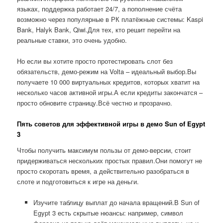
языках, поддержка работает 24/7, а пополнение счёта
возможно через популярные в РК платёжные системы: Kaspi
Bank, Halyk Bank, Qiwi.Для тех, кто решит перейти на
реальные ставки, это очень удобно.
Но если вы хотите просто протестировать слот без
обязательств, демо-режим на Volta – идеальный выбор.Вы
получаете 10 000 виртуальных кредитов, которых хватит на
несколько часов активной игры.А если кредиты закончатся –
просто обновите страницу.Всё честно и прозрачно.
Пять советов для эффективной игры в демо Sun of Egypt
3
Чтобы получить максимум пользы от демо-версии, стоит
придерживаться нескольких простых правил.Они помогут не
просто скоротать время, а действительно разобраться в
слоте и подготовиться к игре на деньги.
Изучите таблицу выплат до начала вращений.В Sun of
Egypt 3 есть скрытые нюансы: например, символ