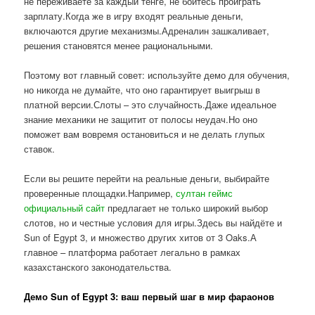
не переживаете за каждый тенге, не боитесь проиграть
зарплату.Когда же в игру входят реальные деньги,
включаются другие механизмы.Адреналин зашкаливает,
решения становятся менее рациональными.
Поэтому вот главный совет: используйте демо для обучения,
но никогда не думайте, что оно гарантирует выигрыш в
платной версии.Слоты – это случайность.Даже идеальное
знание механики не защитит от полосы неудач.Но оно
поможет вам вовремя остановиться и не делать глупых
ставок.
Если вы решите перейти на реальные деньги, выбирайте
проверенные площадки.Например,
султан геймс
официальный сайт
предлагает не только широкий выбор
слотов, но и честные условия для игры.Здесь вы найдёте и
Sun of Egypt 3, и множество других хитов от 3 Oaks.А
главное – платформа работает легально в рамках
казахстанского законодательства.
Демо Sun of Egypt 3: ваш первый шаг в мир фараонов