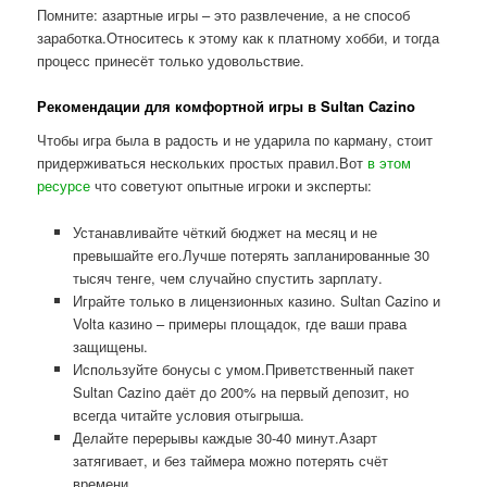
Помните: азартные игры – это развлечение, а не способ
заработка.Относитесь к этому как к платному хобби, и тогда
процесс принесёт только удовольствие.
Рекомендации для комфортной игры в Sultan Cazino
Чтобы игра была в радость и не ударила по карману, стоит
придерживаться нескольких простых правил.Вот
в этом
ресурсе
что советуют опытные игроки и эксперты:
Устанавливайте чёткий бюджет на месяц и не
превышайте его.Лучше потерять запланированные 30
тысяч тенге, чем случайно спустить зарплату.
Играйте только в лицензионных казино. Sultan Cazino и
Volta казино – примеры площадок, где ваши права
защищены.
Используйте бонусы с умом.Приветственный пакет
Sultan Cazino даёт до 200% на первый депозит, но
всегда читайте условия отыгрыша.
Делайте перерывы каждые 30-40 минут.Азарт
затягивает, и без таймера можно потерять счёт
времени.