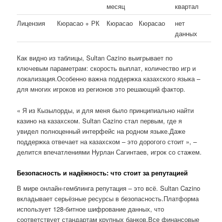
месяц
квартал
Лицензия
Кюрасао + РК
Кюрасао
Кюрасао
нет
данных
Как видно из таблицы, Sultan Cazino выигрывает по
ключевым параметрам: скорость выплат, количество игр и
локализация.Особенно важна поддержка казахского языка –
для многих игроков из регионов это решающий фактор.
« Я из Кызылорды, и для меня было принципиально найти
казино на казахском. Sultan Cazino стал первым, где я
увидел полноценный интерфейс на родном языке.Даже
поддержка отвечает на казахском – это дорогого стоит », –
делится впечатлениями Нурлан Сагинтаев, игрок со стажем.
Безопасность и надёжность: что стоит за репутацией
В мире онлайн-гемблинга репутация – это всё. Sultan Cazino
вкладывает серьёзные ресурсы в безопасность.Платформа
использует 128-битное шифрование данных, что
соответствует стандартам крупных банков.Все финансовые