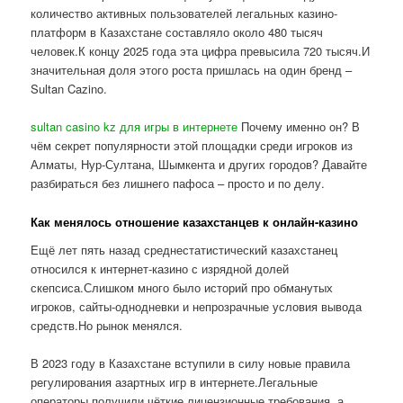
количество активных пользователей легальных казино-
платформ в Казахстане составляло около 480 тысяч
человек.К концу 2025 года эта цифра превысила 720 тысяч.И
значительная доля этого роста пришлась на один бренд –
Sultan Cazino.
sultan casino kz для игры в интернете
Почему именно он? В
чём секрет популярности этой площадки среди игроков из
Алматы, Нур-Султана, Шымкента и других городов? Давайте
разбираться без лишнего пафоса – просто и по делу.
Как менялось отношение казахстанцев к онлайн-казино
Ещё лет пять назад среднестатистический казахстанец
относился к интернет-казино с изрядной долей
скепсиса.Слишком много было историй про обманутых
игроков, сайты-однодневки и непрозрачные условия вывода
средств.Но рынок менялся.
В 2023 году в Казахстане вступили в силу новые правила
регулирования азартных игр в интернете.Легальные
операторы получили чёткие лицензионные требования, а