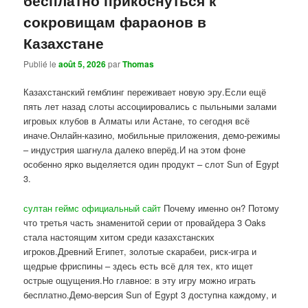
сокровищам фараонов в
Казахстане
Publié le
août 5, 2026
par
Thomas
Казахстанский гемблинг переживает новую эру.Если ещё
пять лет назад слоты ассоциировались с пыльными залами
игровых клубов в Алматы или Астане, то сегодня всё
иначе.Онлайн-казино, мобильные приложения, демо-режимы
– индустрия шагнула далеко вперёд.И на этом фоне
особенно ярко выделяется один продукт – слот Sun of Egypt
3.
султан геймс официальный сайт
Почему именно он? Потому
что третья часть знаменитой серии от провайдера 3 Oaks
стала настоящим хитом среди казахстанских
игроков.Древний Египет, золотые скарабеи, риск-игра и
щедрые фриспины – здесь есть всё для тех, кто ищет
острые ощущения.Но главное: в эту игру можно играть
бесплатно.Демо-версия Sun of Egypt 3 доступна каждому, и