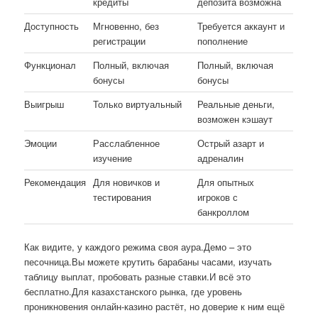
кредиты
депозита возможна
Доступность
Мгновенно, без
Требуется аккаунт и
регистрации
пополнение
Функционал
Полный, включая
Полный, включая
бонусы
бонусы
Выигрыш
Только виртуальный
Реальные деньги,
возможен кэшаут
Эмоции
Расслабленное
Острый азарт и
изучение
адреналин
Рекомендация
Для новичков и
Для опытных
тестирования
игроков с
банкроллом
Как видите, у каждого режима своя аура.Демо – это
песочница.Вы можете крутить барабаны часами, изучать
таблицу выплат, пробовать разные ставки.И всё это
бесплатно.Для казахстанского рынка, где уровень
проникновения онлайн-казино растёт, но доверие к ним ещё