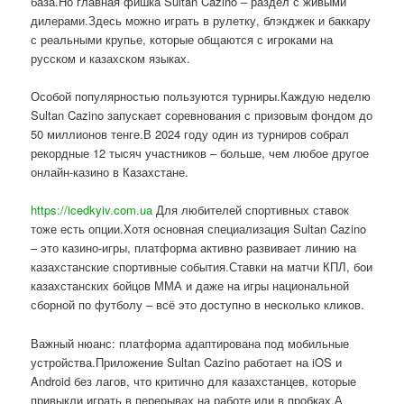
база.Но главная фишка Sultan Cazino – раздел с живыми
дилерами.Здесь можно играть в рулетку, блэкджек и баккару
с реальными крупье, которые общаются с игроками на
русском и казахском языках.
Особой популярностью пользуются турниры.Каждую неделю
Sultan Cazino запускает соревнования с призовым фондом до
50 миллионов тенге.В 2024 году один из турниров собрал
рекордные 12 тысяч участников – больше, чем любое другое
онлайн-казино в Казахстане.
https://icedkyiv.com.ua
Для любителей спортивных ставок
тоже есть опции.Хотя основная специализация Sultan Cazino
– это казино-игры, платформа активно развивает линию на
казахстанские спортивные события.Ставки на матчи КПЛ, бои
казахстанских бойцов ММА и даже на игры национальной
сборной по футболу – всё это доступно в несколько кликов.
Важный нюанс: платформа адаптирована под мобильные
устройства.Приложение Sultan Cazino работает на iOS и
Android без лагов, что критично для казахстанцев, которые
привыкли играть в перерывах на работе или в пробках.А