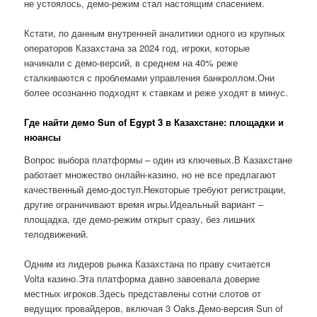
не устоялось, демо-режим стал настоящим спасением.
Кстати, по данным внутренней аналитики одного из крупных
операторов Казахстана за 2024 год, игроки, которые
начинали с демо-версий, в среднем на 40% реже
сталкиваются с проблемами управления банкроллом.Они
более осознанно подходят к ставкам и реже уходят в минус.
Где найти демо Sun of Egypt 3 в Казахстане: площадки и
нюансы
Вопрос выбора платформы – один из ключевых.В Казахстане
работает множество онлайн-казино, но не все предлагают
качественный демо-доступ.Некоторые требуют регистрации,
другие ограничивают время игры.Идеальный вариант –
площадка, где демо-режим открыт сразу, без лишних
телодвижений.
Одним из лидеров рынка Казахстана по праву считается
Volta казино.Эта платформа давно завоевала доверие
местных игроков.Здесь представлены сотни слотов от
ведущих провайдеров, включая 3 Oaks.Демо-версия Sun of