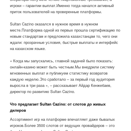
игроки – гарантии выплат.Именно тогда начался активный
приток пользователей на проверенные платформы.
Sultan Cazino оказался в нужное время в нужном
месте.Платформа одной из первых прошла сертификацию по
новым стандартам и предложила казахстанцам то, чего они
ждали: прозрачные условия, быстрые выплаты и интерфейс
на казахском языке.
« Когда мы запускались, главной задачей было показать:
онлайн-казино может быть честным.Мы внедрили систему
мгновенных выплат и публикуем статистику возвратов
каждую неделю.Это сработало – за первый год аудитория
выросла в три раза », – рассказывает Айдар Кенжебаев,
директор по развитию Sultan Cazino.
Что предлагает Sultan Cazino: от слотов до живых
дилеров
Ассортимент игр на платформе впечатляет даже бывалых
игроков.Более 3500 слотов от ведущих провайдеров – это