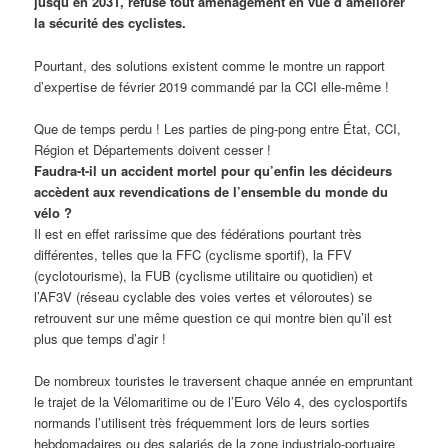
jusqu’en 2031, refuse tout aménagement en vue d’améliorer
la sécurité des cyclistes.
Pourtant, des solutions existent comme le montre un rapport
d’expertise de février 2019 commandé par la CCI elle-même !
Que de temps perdu ! Les parties de ping-pong entre État, CCI,
Région et Départements doivent cesser !
Faudra-t-il un accident mortel pour qu’enfin les décideurs
accèdent aux revendications de l’ensemble du monde du
vélo ?
Il est en effet rarissime que des fédérations pourtant très
différentes, telles que la FFC (cyclisme sportif), la FFV
(cyclotourisme), la FUB (cyclisme utilitaire ou quotidien) et
l’AF3V (réseau cyclable des voies vertes et véloroutes) se
retrouvent sur une même question ce qui montre bien qu’il est
plus que temps d’agir !
De nombreux touristes le traversent chaque année en empruntant
le trajet de la Vélomaritime ou de l’Euro Vélo 4, des cyclosportifs
normands l’utilisent très fréquemment lors de leurs sorties
hebdomadaires ou des salariés de la zone industrialo-portuaire