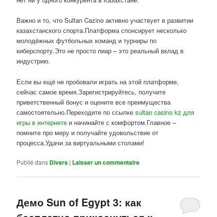
Важно и то, что Sultan Cazino активно участвует в развитии
казахстанского спорта.Платформа спонсирует несколько
молодёжных футбольных команд и турниры по
киберспорту.Это не просто пиар – это реальный вклад в
индустрию.
Если вы ещё не пробовали играть на этой платформе,
сейчас самое время.Зарегистрируйтесь, получите
приветственный бонус и оцените все преимущества
самостоятельно.Переходите по ссылке
sultan casino kz для
игры в интернете
и начинайте с комфортом.Главное –
помните про меру и получайте удовольствие от
процесса.Удачи за виртуальными столами!
Publié dans
Divers
|
Laisser un commentaire
Демо Sun of Egypt 3: как
бесплатно прикоснуться к