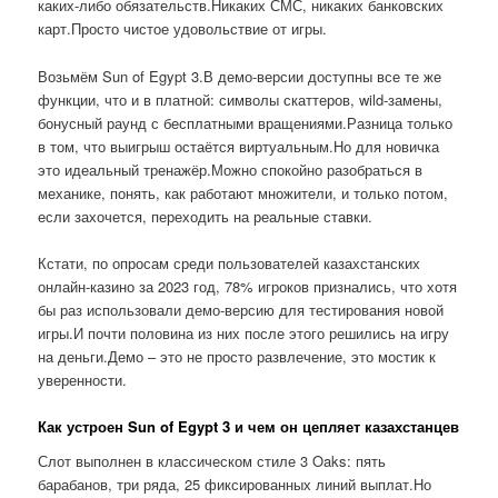
каких-либо обязательств.Никаких СМС, никаких банковских
карт.Просто чистое удовольствие от игры.
Возьмём Sun of Egypt 3.В демо-версии доступны все те же
функции, что и в платной: символы скаттеров, wild-замены,
бонусный раунд с бесплатными вращениями.Разница только
в том, что выигрыш остаётся виртуальным.Но для новичка
это идеальный тренажёр.Можно спокойно разобраться в
механике, понять, как работают множители, и только потом,
если захочется, переходить на реальные ставки.
Кстати, по опросам среди пользователей казахстанских
онлайн-казино за 2023 год, 78% игроков признались, что хотя
бы раз использовали демо-версию для тестирования новой
игры.И почти половина из них после этого решились на игру
на деньги.Демо – это не просто развлечение, это мостик к
уверенности.
Как устроен Sun of Egypt 3 и чем он цепляет казахстанцев
Слот выполнен в классическом стиле 3 Oaks: пять
барабанов, три ряда, 25 фиксированных линий выплат.Но