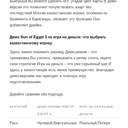
выигрыша вы можете удвоить его, угадав цвет карты.В демо-
версии это позволяет почувствовать азарт без
последствий.Многие казахстанские игроки, особенно из
Шымкента и Караганды, обожают эту функцию.Она
добавляет драйва.
Демо Sun of Egypt 3 vs игра на деньги: что выбрать
казахстанскому игроку
Здесь важно понимать разницу.Демо-режим – это
тренировка.Вы учитесь, привыкаете к ритму слота, ищете
свои стратегии.Игра на деньги – это уже серьёзный шаг.И
здесь у казахстанцев есть явное преимущество: благодаря
демо-версиям они приходят в платную игру
подготовленными.
Давайте сравним оба подхода.
КРИТЕРИЙ
ДЕМО-РЕЖИМ SUN OF
ИГРА НА РЕАЛЬНЫЕ
EGYPT 3
ДЕНЬГИ
Риск
Нулевой.Виртуальные
Реальный.Потеря