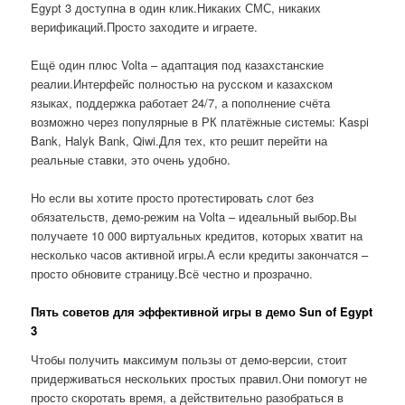
Egypt 3 доступна в один клик.Никаких СМС, никаких
верификаций.Просто заходите и играете.
Ещё один плюс Volta – адаптация под казахстанские
реалии.Интерфейс полностью на русском и казахском
языках, поддержка работает 24/7, а пополнение счёта
возможно через популярные в РК платёжные системы: Kaspi
Bank, Halyk Bank, Qiwi.Для тех, кто решит перейти на
реальные ставки, это очень удобно.
Но если вы хотите просто протестировать слот без
обязательств, демо-режим на Volta – идеальный выбор.Вы
получаете 10 000 виртуальных кредитов, которых хватит на
несколько часов активной игры.А если кредиты закончатся –
просто обновите страницу.Всё честно и прозрачно.
Пять советов для эффективной игры в демо Sun of Egypt
3
Чтобы получить максимум пользы от демо-версии, стоит
придерживаться нескольких простых правил.Они помогут не
просто скоротать время, а действительно разобраться в