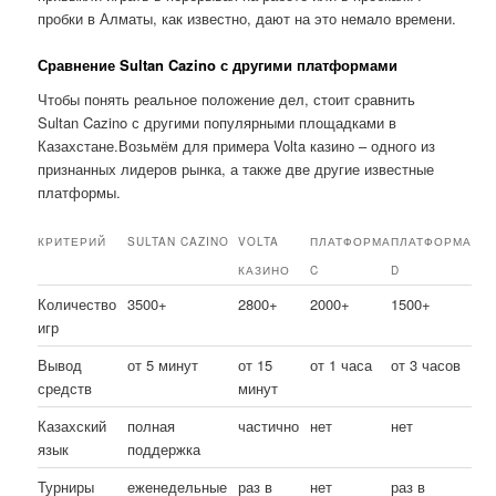
пробки в Алматы, как известно, дают на это немало времени.
Сравнение Sultan Cazino с другими платформами
Чтобы понять реальное положение дел, стоит сравнить
Sultan Cazino с другими популярными площадками в
Казахстане.Возьмём для примера Volta казино – одного из
признанных лидеров рынка, а также две другие известные
платформы.
КРИТЕРИЙ
SULTAN CAZINO
VOLTA
ПЛАТФОРМА
ПЛАТФОРМА
КАЗИНО
C
D
Количество
3500+
2800+
2000+
1500+
игр
Вывод
от 5 минут
от 15
от 1 часа
от 3 часов
средств
минут
Казахский
полная
частично
нет
нет
язык
поддержка
Турниры
еженедельные
раз в
нет
раз в