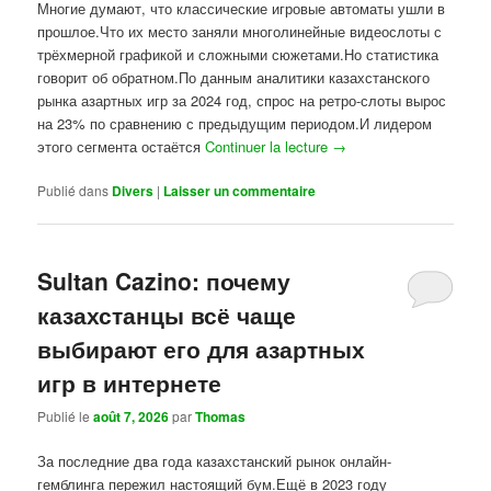
Многие думают, что классические игровые автоматы ушли в
прошлое.Что их место заняли многолинейные видеослоты с
трёхмерной графикой и сложными сюжетами.Но статистика
говорит об обратном.По данным аналитики казахстанского
рынка азартных игр за 2024 год, спрос на ретро-слоты вырос
на 23% по сравнению с предыдущим периодом.И лидером
этого сегмента остаётся
Continuer la lecture
→
Publié dans
Divers
|
Laisser un commentaire
Sultan Cazino: почему
казахстанцы всё чаще
выбирают его для азартных
игр в интернете
Publié le
août 7, 2026
par
Thomas
За последние два года казахстанский рынок онлайн-
гемблинга пережил настоящий бум.Ещё в 2023 году