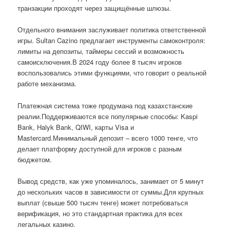
транзакции проходят через защищённые шлюзы.
Отдельного внимания заслуживает политика ответственной
игры. Sultan Cazino предлагает инструменты самоконтроля:
лимиты на депозиты, таймеры сессий и возможность
самоисключения.В 2024 году более 8 тысяч игроков
воспользовались этими функциями, что говорит о реальной
работе механизма.
Платежная система тоже продумана под казахстанские
реалии.Поддерживаются все популярные способы: Kaspi
Bank, Halyk Bank, QIWI, карты Visa и
Mastercard.Минимальный депозит – всего 1000 тенге, что
делает платформу доступной для игроков с разным
бюджетом.
Вывод средств, как уже упоминалось, занимает от 5 минут
до нескольких часов в зависимости от суммы.Для крупных
выплат (свыше 500 тысяч тенге) может потребоваться
верификация, но это стандартная практика для всех
легальных казино.