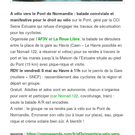
A vélo vers le Pont de Normandie : balade conviviale et
manifestive
pour le droit au vélo
sur le Pont, géré par la CCI
Seine Estuaire qui refuse d’engager les travaux de sécurisation
pour les cyclistes.
Organisée par l’
AF3V
et
La Roue Libre
, la balade se déroulera
entre la place de la gare au Havre (Caen – Le Havre possible en
car Nomad 122, à réserver si vélos) pour se rendre à travers le
port et les marais jusqu’à la Maison de l’Estuaire située au pied
du Pont (15 km) avec pique-nique et visite.
RDV le vendredi 8 mai au Havre à 11h
sur le parvis de la Gare
(routière + SNCF) : rassemblement des cyclistes de la région et
départ en groupe.
Gratuit. Adultes et ados sont en autonomie, chacun s’organise
pour venir et participer (
car Nomad 122
, covoiturage, train) :
seule la balade A/R est encadrée.
A noter : le groupe ne se rendra pas à vélo sur le Pont de
Normandie. Emmener son vélo (ou à louer sur place), eau, pique-
nique et crème solaire bien sûr. A bientôt !
source :
https://openagenda.com/fr/af3v/events/a-velo-vers-