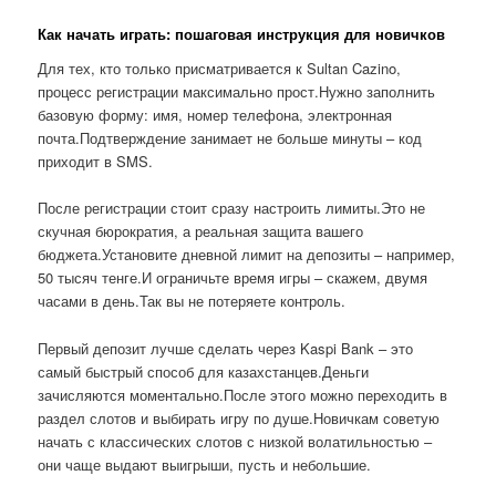
Как начать играть: пошаговая инструкция для новичков
Для тех, кто только присматривается к Sultan Cazino,
процесс регистрации максимально прост.Нужно заполнить
базовую форму: имя, номер телефона, электронная
почта.Подтверждение занимает не больше минуты – код
приходит в SMS.
После регистрации стоит сразу настроить лимиты.Это не
скучная бюрократия, а реальная защита вашего
бюджета.Установите дневной лимит на депозиты – например,
50 тысяч тенге.И ограничьте время игры – скажем, двумя
часами в день.Так вы не потеряете контроль.
Первый депозит лучше сделать через Kaspi Bank – это
самый быстрый способ для казахстанцев.Деньги
зачисляются моментально.После этого можно переходить в
раздел слотов и выбирать игру по душе.Новичкам советую
начать с классических слотов с низкой волатильностью –
они чаще выдают выигрыши, пусть и небольшие.