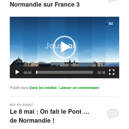
Normandie sur France 3
Publié le
mai 11, 2026
par
Steph
Lecteur
vidéo
00:00
02:35
Publié dans
Dans les médias
|
Laisser un commentaire
MIS EN AVANT
Le 8 mai : On fait le Pont …
de Normandie !