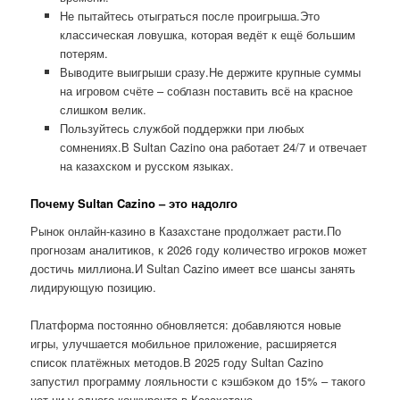
Не пытайтесь отыграться после проигрыша.Это
классическая ловушка, которая ведёт к ещё большим
потерям.
Выводите выигрыши сразу.Не держите крупные суммы
на игровом счёте – соблазн поставить всё на красное
слишком велик.
Пользуйтесь службой поддержки при любых
сомнениях.В Sultan Cazino она работает 24/7 и отвечает
на казахском и русском языках.
Почему Sultan Cazino – это надолго
Рынок онлайн-казино в Казахстане продолжает расти.По
прогнозам аналитиков, к 2026 году количество игроков может
достичь миллиона.И Sultan Cazino имеет все шансы занять
лидирующую позицию.
Платформа постоянно обновляется: добавляются новые
игры, улучшается мобильное приложение, расширяется
список платёжных методов.В 2025 году Sultan Cazino
запустил программу лояльности с кэшбэком до 15% – такого
нет ни у одного конкурента в Казахстане.