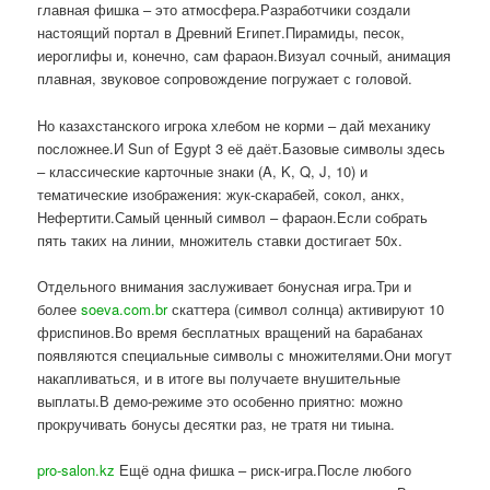
главная фишка – это атмосфера.Разработчики создали
настоящий портал в Древний Египет.Пирамиды, песок,
иероглифы и, конечно, сам фараон.Визуал сочный, анимация
плавная, звуковое сопровождение погружает с головой.
Но казахстанского игрока хлебом не корми – дай механику
посложнее.И Sun of Egypt 3 её даёт.Базовые символы здесь
– классические карточные знаки (A, K, Q, J, 10) и
тематические изображения: жук-скарабей, сокол, анкх,
Нефертити.Самый ценный символ – фараон.Если собрать
пять таких на линии, множитель ставки достигает 50x.
Отдельного внимания заслуживает бонусная игра.Три и
более
soeva.com.br
скаттера (символ солнца) активируют 10
фриспинов.Во время бесплатных вращений на барабанах
появляются специальные символы с множителями.Они могут
накапливаться, и в итоге вы получаете внушительные
выплаты.В демо-режиме это особенно приятно: можно
прокручивать бонусы десятки раз, не тратя ни тиына.
pro-salon.kz
Ещё одна фишка – риск-игра.После любого