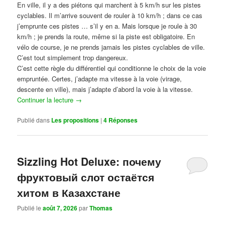
En ville, il y a des piétons qui marchent à 5 km/h sur les pistes
cyclables. Il m’arrive souvent de rouler à 10 km/h ; dans ce cas
j’emprunte ces pistes … s’il y en a. Mais lorsque je roule à 30
km/h ; je prends la route, même si la piste est obligatoire. En
vélo de course, je ne prends jamais les pistes cyclables de ville.
C’est tout simplement trop dangereux.
C’est cette règle du différentiel qui conditionne le choix de la voie
empruntée. Certes, j’adapte ma vitesse à la voie (virage,
descente en ville), mais j’adapte d’abord la voie à la vitesse.
Continuer la lecture
→
Publié dans
Les propositions
|
4
Réponses
Sizzling Hot Deluxe: почему
фруктовый слот остаётся
хитом в Казахстане
Publié le
août 7, 2026
par
Thomas