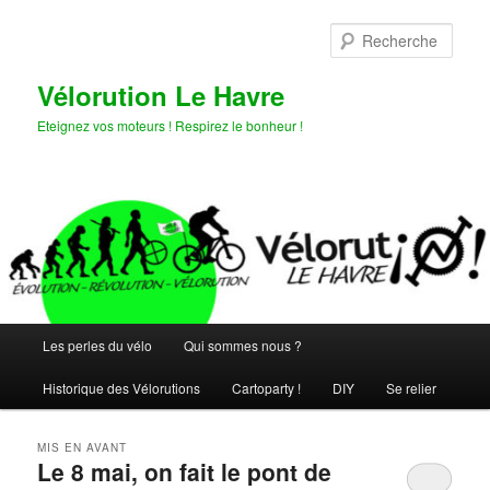
Aller
Aller
au
au
Rech
contenu
contenu
principal
secondaire
Vélorution Le Havre
Eteignez vos moteurs ! Respirez le bonheur !
Menu
Les perles du vélo
Qui sommes nous ?
principal
Historique des Vélorutions
Cartoparty !
DIY
Se relier
MIS EN AVANT
Le 8 mai, on fait le pont de