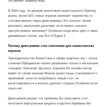
это меняет правила игры.
В 2024 году, по данным аналитиков казахстанского iGaming-
рынка, более 62% новых игроков начинают знакомство со
слотами именно через демо-режимы.Это логично: зачем
рисковать реальными деньгами, если можно сначала
прочувствовать механику? Особенно когда речь идёт о таких
динамичных слотах, как Sun of Egypt 3.
Почему демо-режим стал спасением для казахстанских
игроков
Законодательство Казахстана в сфере азартных игр – штука
сложная.Официально казино разрешены только в нескольких
локациях: Капчагай, Щучинск, Боровое.Но онлайн-сектор
живёт по своим законам.Многие казахстанцы сталкиваются с
проблемой: хочется попробовать новый слот, но
регистрироваться и вносить депозит страшно.Особенно если
опыта нет.
Демо-режим решает эту проблему.Вы запускаете слот,
получаете виртуальные кредиты и крутите барабаны без