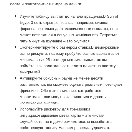
слоте и подготовиться к игре на деньги.
Изучите таблицу выплат до начала вращений.В Sun of
Egypt 3 есть скрытые нюансы: например, символ
фараона не только даёт максимальные выплаты, но и
может появляться в бонусных комбинациях.Потратьте
пять минут на изучение – это окупится.
Экспериментируйте с размером ставки.В демо-режиме
вы не рискуете, поэтому пробуйте разные варианты: от
минимальных 25 тенге до максимальных.Так вы
поймёте, как волатильность слота влияет на частоту
выигрышей.
Активируйте бонусный раунд не менее десяти
раз.Только так вы сможете оценить реальный потенциал
фриспинов.Обратите внимание, как работают
множители – они могут накапливаться и давать
космические выплаты.
Используйте риск-игру для тренировки
интуиции.Угадывание цвета карты – это чистая
случайность, но в демо-режиме можно выработать
собственную тактику.Например, всегда удваивать